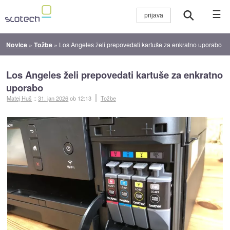
☰
Novice
»
Tožbe
»
Los Angeles želi prepovedati kartuše za enkratno uporabo
Los Angeles želi prepovedati kartuše za enkratno
uporabo
Matej Huš
::
31. jan 2026
ob 12:13
Tožbe