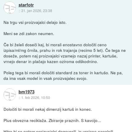
starfotr
::
31. jan 2026, 23:38
Na trgu vsi proizvajalci delajo isto.
Meni se zdi zakon neumen.
Če bi želeli doseči kaj, bi morali enostavno določiti ceno
izpisa/ml/mg črnila, prahu in rok trajanja (recimo 5 let). Če tega ne
doseže, potem naj proizvajalci vzamejo nazaj printer, kartuše,
vrnejo denar in plačajo kazen oziroma odškodnino.
Poleg tega bi morali določiti standard za toner in kartušo. Ne pa,
da ima vsak model in vsak proizvajalec svojo.
bm1973
::
1. feb 2026, 10:50
Določiti bi morali nekaj dimenzij kartuš in konec.
Plus obvezna reciklaža. Zbiranje praznih. S kavcijo...
Hitro bi se potem proizvajalci dogovorili, in vrnjene napolnili.