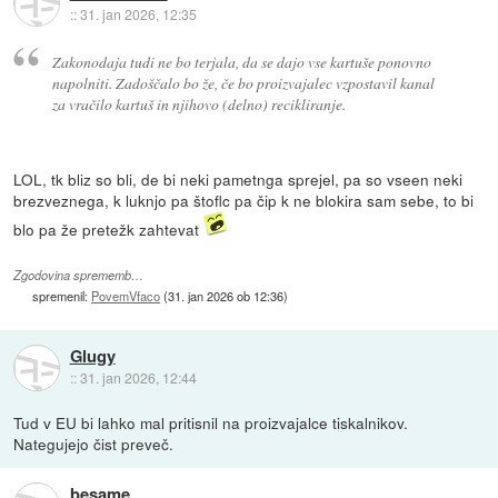
::
31. jan 2026, 12:35
Zakonodaja tudi ne bo terjala, da se dajo vse kartuše ponovno
napolniti. Zadoščalo bo že, če bo proizvajalec vzpostavil kanal
za vračilo kartuš in njihovo (delno) recikliranje.
LOL, tk bliz so bli, de bi neki pametnga sprejel, pa so vseen neki
brezveznega, k luknjo pa štoflc pa čip k ne blokira sam sebe, to bi
blo pa že pretežk zahtevat
Zgodovina sprememb…
spremenil:
PovemVfaco
(
31. jan 2026 ob 12:36
)
Glugy
::
31. jan 2026, 12:44
Tud v EU bi lahko mal pritisnil na proizvajalce tiskalnikov.
Nategujejo čist preveč.
besame