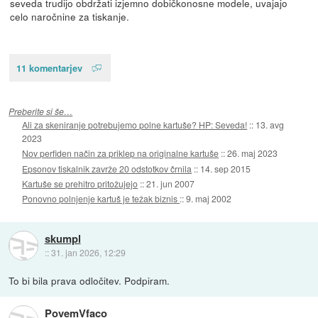
seveda trudijo obdržati izjemno dobičkonosne modele, uvajajo
celo naročnine za tiskanje.
11 komentarjev
Preberite si še…
Ali za skeniranje potrebujemo polne kartuše? HP: Seveda!
::
13. avg
2023
Nov perfiden način za priklep na originalne kartuše
::
26. maj 2023
Epsonov tiskalnik zavrže 20 odstotkov črnila
::
14. sep 2015
Kartuše se prehitro pritožujejo
::
21. jun 2007
Ponovno polnjenje kartuš je težak biznis
::
9. maj 2002
skumpl
::
31. jan 2026, 12:29
To bi bila prava odločitev. Podpiram.
PovemVfaco