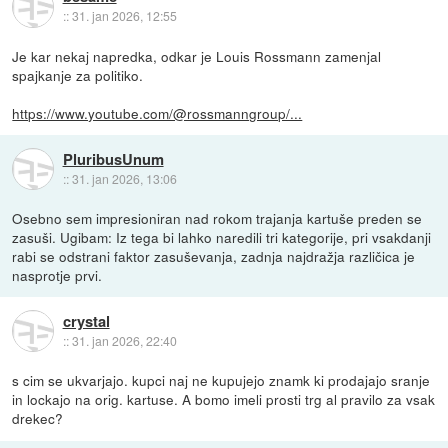
::
31. jan 2026, 12:55
Je kar nekaj napredka, odkar je Louis Rossmann zamenjal
spajkanje za politiko.
https://www.youtube.com/@rossmanngroup/...
PluribusUnum
::
31. jan 2026, 13:06
Osebno sem impresioniran nad rokom trajanja kartuše preden se
zasuši. Ugibam: Iz tega bi lahko naredili tri kategorije, pri vsakdanji
rabi se odstrani faktor zasuševanja, zadnja najdražja različica je
nasprotje prvi.
crystal
::
31. jan 2026, 22:40
s cim se ukvarjajo. kupci naj ne kupujejo znamk ki prodajajo sranje
in lockajo na orig. kartuse. A bomo imeli prosti trg al pravilo za vsak
drekec?