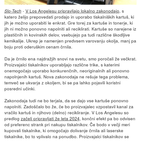
-
V Los Angelesu pripravljajo lokalno zakonodajo
, s
Slo-Tech
katero želijo prepovedati prodajo in uporabo tiskalniških kartuš, ki
jih je možno uporabiti le enkrat. Gre torej za kartuše in tonerje, ki
jih ni možno ponovno napolniti ali reciklirati. Kartuše so narejene iz
plastičnih in kovinskih delov, vsebujejo pa tudi različne škodljive
kemikalije. Ukrep je namenjen predvsem varovanju okolja, manj pa
boju proti oderuškim cenam črnila.
Da je črnilo ena najdražjih snovi na svetu, smo poročali že večkrat.
Proizvajalci tiskalnikov uporabljajo različne trike, s katerimi
onemogočajo uporabo konkurenčnih, neoriginalnih ali ponovno
napolnjenih kartuš. Nova zakonodaja ne rešuje tega problema,
temveč se ukvarja z okoljem, bi se pa lahko pojavili koristni
posredni učinki.
Zakonodaja tudi ne bo terjala, da se dajo vse kartuše ponovno
napolniti. Zadoščalo bo že, če bo proizvajalec vzpostavil kanal za
vračilo kartuš in njihovo (delno) recikliranje. V Los Angelesu so
predlog
začeli pripravljati že leta 2024
, končni efekt pa bo odvisen
od preferenc strank pri nakupu tiskalnikov. Če bodo v večji meri
kupovali tiskalnike, ki omogočajo dolivanje črnila ali laserske
tiskalnike, bo to vplivalo na ponudbo. Proizvajalci tiskalnikov se