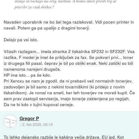
sranje in lockajo na orig. kartuse. A bomo imeli prosti trg al
pravilo za vsak drekec?
Navaden uporabnik ne bo šel tega raziskovat. Vidi pocen printer in
navali. Potem ga pa upalijo z dragimi tonerji.
Delajo pa vsi isto.
Včasih razlagam... imela stranka 2 tiskalnika SF232 in SF232F. Vsa
razlika, F model je imel še priključek za fax. Se pokvari prvi... toner
iz drugega NI pasal, čeprav je bil po obliki enak. Neki zatički so bili
namenoma narejeni drugače.
HP ima isto... pa še kdo.
Pri Xeroxu se nam je zgodil, da ni prebavil več normalnih tonerjev,
zadovoljen je bil samo z nekimi tovarniškimi (ki pridejo z novim
tiskalnikom). Je romal na smeti, ker teh tonerjev ne moreš kupit. Če
sem prav zastopil serviserja, imajo tonerje zaklenjene po regijah.
Da ne bi kdo v tujini kupoval ceneje.
Gregor P
::
2. feb 2026, 09:19
To lahko dejansko razbije le kakšna večja država, EU ipd. Kot