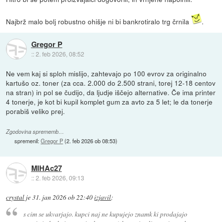
Najbrž malo bolj robustno ohišje ni bi bankrotiralo trg črnila
.
Gregor P
::
2. feb 2026, 08:52
Ne vem kaj si sploh mislijo, zahtevajo po 100 evrov za originalno
kartušo oz. toner (za cca. 2.000 do 2.500 strani, torej 12-18 centov
na stran) in pol se čudijo, da ljudje iščejo alternative. Če ima printer
4 tonerje, je kot bi kupil komplet gum za avto za 5 let; le da tonerje
porabiš veliko prej.
Zgodovina sprememb…
spremenil:
Gregor P
(
2. feb 2026 ob 08:53
)
MIHAc27
::
2. feb 2026, 09:13
crystal
je
31. jan 2026 ob 22:40
izjavil
:
s cim se ukvarjajo. kupci naj ne kupujejo znamk ki prodajajo