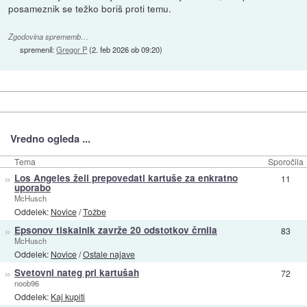
posameznik se težko boriš proti temu.
Zgodovina sprememb…
spremenil:
Gregor P
(
2. feb 2026 ob 09:20
)
Vredno ogleda ...
Tema
Sporočila
»
Los Angeles želi prepovedati kartuše za enkratno
11
uporabo
McHusch
Oddelek:
Novice
/
Tožbe
»
Epsonov tiskalnik zavrže 20 odstotkov črnila
83
McHusch
Oddelek:
Novice
/
Ostale najave
»
Svetovni nateg pri kartušah
72
noob96
Oddelek:
Kaj kupiti