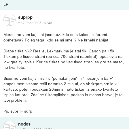
LP
suprpp
::
17. mar 2005, 12:43
Mersol ne vem kaj ti ni jasno oz. kdo se s kaksnimi forami
obmetava? Poleg tega, kdo se mi smeji? Ne krneki nabijat.
Djabe tiskalnik? Res je, Lexmark me je stal 9k, Canon pa 15k.
Tiskam po tisoce strani (po cca 700 strani naenkrat) leposlovja na
low quality izpisu. Ker ce tiskas po vec tisoc strani se gre za maso,
ne kvaliteto.
Sicer ne vem kaj si mislil s "pomakanjem" in "mesanjem barv",
ampak meni vzame refill natanko 2 minuti, da vbrizgam crnilo v
kartuso, potem pocakam 20min in nato tiskam z enako kvaliteto
izpisa kot prej. Zdej ce ti kompliciras, packas in mesas barve, je to
tvoj problem.
Ps. supr != surp
nodes