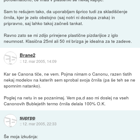
Sam to rešujem tako, da uporabljam šprico tudi za skladiščenje
črnila, kjer je zelo obstojno (saj notri ni dostopa zraka) in
pripravno, saj lahko takoj začneš tankat.
Ravno zato se mi zdijo prirejene plastične pizdarijice z iglo
neumnost. Klasična 25ml ali 50 ml brizga je idealna za te zadeve.
Brane2
::
12. mar 2005, 14:09
Kar se Canona tiče, ne vem. Pojma nimam o Canonu, razen tistih
nekaj modelov na katerih sem sprobal svoja črnila (pa še teh se ne
spomnim natanko).
Poglej na netu in se pozanimaj. Vem pa,d aso mi doslej na vseh
Canonovih Bublejetih termo črnila delala 100% O.K.
suprpp
::
12. mar 2005, 22:33
Še moja izkušnja: