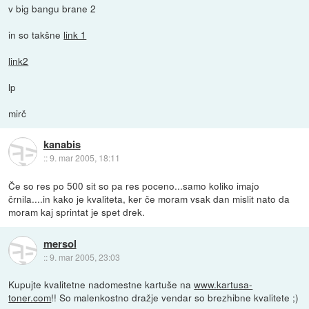
v big bangu brane 2
in so takšne
link 1
link2
lp
mirč
kanabis
::
9. mar 2005, 18:11
Če so res po 500 sit so pa res poceno...samo koliko imajo
črnila....in kako je kvaliteta, ker če moram vsak dan mislit nato da
moram kaj sprintat je spet drek.
mersol
::
9. mar 2005, 23:03
Kupujte kvalitetne nadomestne kartuše na
www.kartusa-
toner.com
!! So malenkostno dražje vendar so brezhibne kvalitete ;)