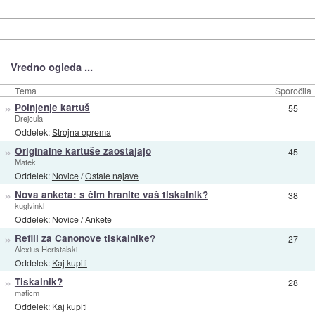
Vredno ogleda ...
Tema
Sporočila
»
Polnjenje kartuš
55
Drejcula
Oddelek:
Strojna oprema
»
Originalne kartuše zaostajajo
45
Matek
Oddelek:
Novice
/
Ostale najave
»
Nova anketa: s čim hranite vaš tiskalnik?
38
kuglvinkl
Oddelek:
Novice
/
Ankete
»
Refill za Canonove tiskalnike?
27
Alexius Heristalski
Oddelek:
Kaj kupiti
»
Tiskalnik?
28
maticm
Oddelek:
Kaj kupiti