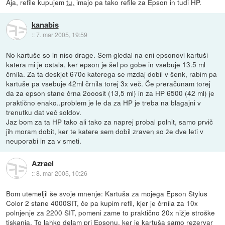
Aja, refile kupujem
tu,
imajo pa tako refile za Epson in tudi HP.
kanabis
::
7. mar 2005, 19:59
No kartuše so in niso drage. Sem gledal na eni epsonovi kartuši
katera mi je ostala, ker epson je šel po gobe in vsebuje 13.5 ml
črnila. Za ta deskjet 670c katerega se mzdaj dobil v šenk, rabim pa
kartuše pa vsebuje 42ml črnila torej 3x več. Če preračunam torej
da za epson stane črna 2ooosit (13,5 ml) in za HP 6500 (42 ml) je
praktično enako..problem je le da za HP je treba na blagajni v
trenutku dat več soldov.
Jaz bom za ta HP tako ali tako za naprej probal polnit, samo prvič
jih moram dobit, ker te katere sem dobil zraven so že dve leti v
neuporabi in za v smeti.
Azrael
::
8. mar 2005, 10:26
Bom utemeljil še svoje mnenje: Kartuša za mojega Epson Stylus
Color 2 stane 4000SIT, če pa kupim refil, kjer je črnila za 10x
polnjenje za 2200 SIT, pomeni zame to praktično 20x nižje stroške
tiskanja. To lahko delam pri Epsonu, ker je kartuša samo rezervar