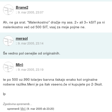
Brane2
::
9. mar 2005, 23:07
Ah, ne ga srat. "Malenkostno" dražje my ass. 2+ ali 3+ kSIT pa ni
malenkostno več od 500 SIT, vsaj za moje pojme ne.
mersol
::
9. mar 2005, 23:14
Še vedno pol cenejše od originalnih.
Mirč
::
9. mar 2005, 23:19
te po 500 oz.990 tolarjev barvna tiskajo enako kot orginalne
nobene razlike.Meni je pa itak vseeno,če vi kupujete po 2-3ksit.
lp
Zgodovina sprememb…
spremenil:
Mirč
(
9. mar 2005 ob 23:20
)