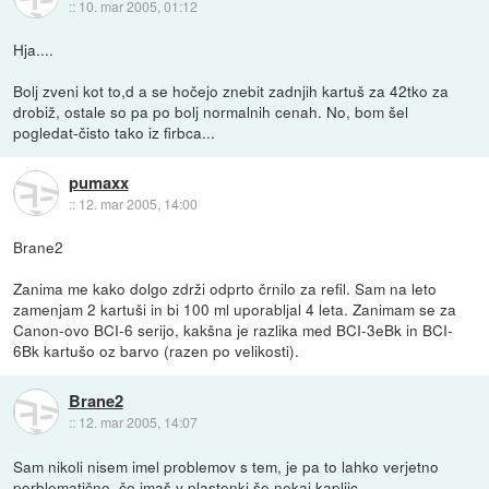
::
10. mar 2005, 01:12
Hja....
Bolj zveni kot to,d a se hočejo znebit zadnjih kartuš za 42tko za
drobiž, ostale so pa po bolj normalnih cenah. No, bom šel
pogledat-čisto tako iz firbca...
pumaxx
::
12. mar 2005, 14:00
Brane2
Zanima me kako dolgo zdrži odprto črnilo za refil. Sam na leto
zamenjam 2 kartuši in bi 100 ml uporabljal 4 leta. Zanimam se za
Canon-ovo BCI-6 serijo, kakšna je razlika med BCI-3eBk in BCI-
6Bk kartušo oz barvo (razen po velikosti).
Brane2
::
12. mar 2005, 14:07
Sam nikoli nisem imel problemov s tem, je pa to lahko verjetno
porblematično, če imaš v plastenki še nekaj kapljic.