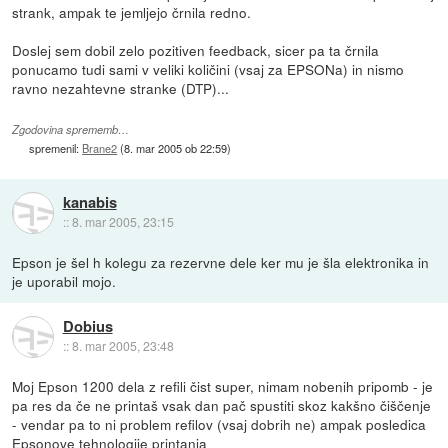
strank, ampak te jemljejo črnila redno.
Doslej sem dobil zelo pozitiven feedback, sicer pa ta črnila
ponucamo tudi sami v veliki količini (vsaj za EPSONa) in nismo
ravno nezahtevne stranke (DTP)...
Zgodovina sprememb…
spremenil:
Brane2
(
8. mar 2005 ob 22:59
)
kanabis
::
8. mar 2005, 23:15
Epson je šel h kolegu za rezervne dele ker mu je šla elektronika in
je uporabil mojo.
Dobius
::
8. mar 2005, 23:48
Moj Epson 1200 dela z refili čist super, nimam nobenih pripomb - je
pa res da če ne printaš vsak dan pač spustiti skoz kakšno čiščenje
- vendar pa to ni problem refilov (vsaj dobrih ne) ampak posledica
Epsonove tehnologije printanja