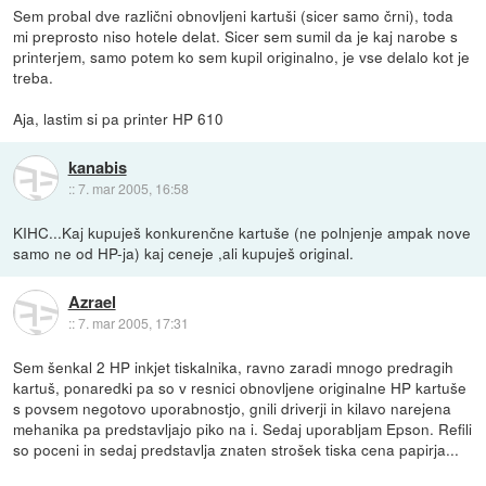
Sem probal dve različni obnovljeni kartuši (sicer samo črni), toda
mi preprosto niso hotele delat. Sicer sem sumil da je kaj narobe s
printerjem, samo potem ko sem kupil originalno, je vse delalo kot je
treba.
Aja, lastim si pa printer HP 610
kanabis
::
7. mar 2005, 16:58
KIHC...Kaj kupuješ konkurenčne kartuše (ne polnjenje ampak nove
samo ne od HP-ja) kaj ceneje ,ali kupuješ original.
Azrael
::
7. mar 2005, 17:31
Sem šenkal 2 HP inkjet tiskalnika, ravno zaradi mnogo predragih
kartuš, ponaredki pa so v resnici obnovljene originalne HP kartuše
s povsem negotovo uporabnostjo, gnili driverji in kilavo narejena
mehanika pa predstavljajo piko na i. Sedaj uporabljam Epson. Refili
so poceni in sedaj predstavlja znaten strošek tiska cena papirja...