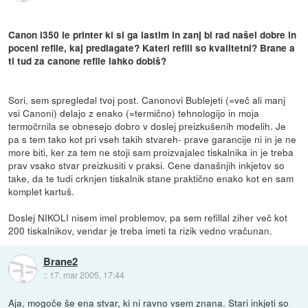
Canon i350 ie printer ki si ga lastim in zanj bi rad našel dobre in
poceni refile, kaj predlagate? Kateri refili so kvalitetni? Brane a
ti tud za canone refile lahko dobiš?
Sori, sem spregledal tvoj post. Canonovi Bublejeti (=več ali manj
vsi Canoni) delajo z enako (=termično) tehnologijo in moja
termočrnila se obnesejo dobro v doslej preizkušenih modelih. Je
pa s tem tako kot pri vseh takih stvareh- prave garancije ni in je ne
more biti, ker za tem ne stoji sam proizvajalec tiskalnika in je treba
prav vsako stvar preizkusiti v praksi. Cene današnjih inkjetov so
take, da te tudi crknjen tiskalnik stane praktično enako kot en sam
komplet kartuš.
Doslej NIKOLI nisem imel problemov, pa sem refillal ziher več kot
200 tiskalnikov, vendar je treba imeti ta rizik vedno vračunan.
Brane2
::
17. mar 2005, 17:44
Aja, mogoče še ena stvar, ki ni ravno vsem znana. Stari inkjeti so