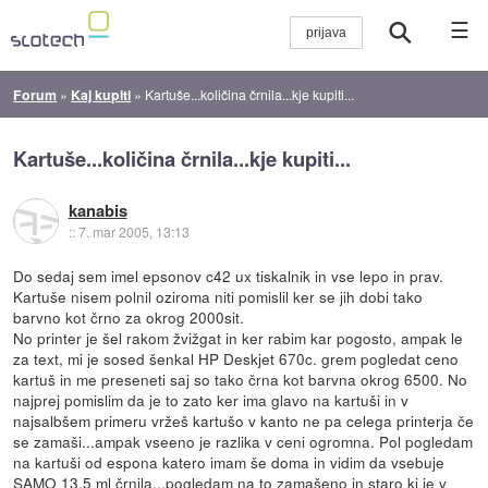
☰
Forum
»
Kaj kupiti
»
Kartuše...količina črnila...kje kupiti...
Kartuše...količina črnila...kje kupiti...
kanabis
::
7. mar 2005, 13:13
Do sedaj sem imel epsonov c42 ux tiskalnik in vse lepo in prav.
Kartuše nisem polnil oziroma niti pomislil ker se jih dobi tako
barvno kot črno za okrog 2000sit.
No printer je šel rakom žvižgat in ker rabim kar pogosto, ampak le
za text, mi je sosed šenkal HP Deskjet 670c. grem pogledat ceno
kartuš in me preseneti saj so tako črna kot barvna okrog 6500. No
najprej pomislim da je to zato ker ima glavo na kartuši in v
najsalbšem primeru vržeš kartušo v kanto ne pa celega printerja če
se zamaši...ampak vseeno je razlika v ceni ogromna. Pol pogledam
na kartuši od espona katero imam še doma in vidim da vsebuje
SAMO 13.5 ml črnila...pogledam na to zamašeno in staro ki je v