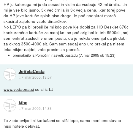
HP-ju katerega mi je da sosed in vidim da vsebuje 42 ml črnila....in
mi je vse bilo jasno. 3x več črnila in 3x večja cena...kar torej pove
da HP-jeve kartuše sploh niso drage. le pač naenkrat moraš
skasirat zajeteno vsoto dinarčkov.
No LEPO pa bi prosil če mi kdo pove kje dobiti za HO Deskjet 670c
konkurenčne kartuše za manj kot so pač original in teh 6500sit, saj
sem enkrat zasledil v enem postu, da je nekdo omenjal da jih dobi
za okrog 3500-4000 sit. Sam sem sedaj eno uro brskal pa nisem
teka nikjer najdel, zato prosim za pomoč.
premaknilo iz
Pomoč in nasveti
:
bastadu
(
7. mar 2005 ob 15:23
)
JeBelaCesta
::
7. mar 2005, 13:57
www.vedaena.si
ce si iz LJ
kihc
::
7. mar 2005, 14:33
To z obnovljenimi kartušami se sliši lepo, samo meni enostavno
niso hotele delovat.