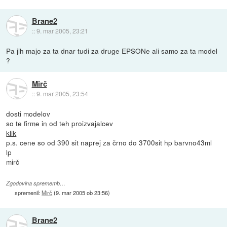
Brane2
::
9. mar 2005, 23:21
Pa jih majo za ta dnar tudi za druge EPSONe ali samo za ta model
?
Mirč
::
9. mar 2005, 23:54
dosti modelov
so te firme in od teh proizvajalcev
klik
p.s. cene so od 390 sit naprej za črno do 3700sit hp barvno43ml
lp
mirč
Zgodovina sprememb…
spremenil:
Mirč
(
9. mar 2005 ob 23:56
)
Brane2