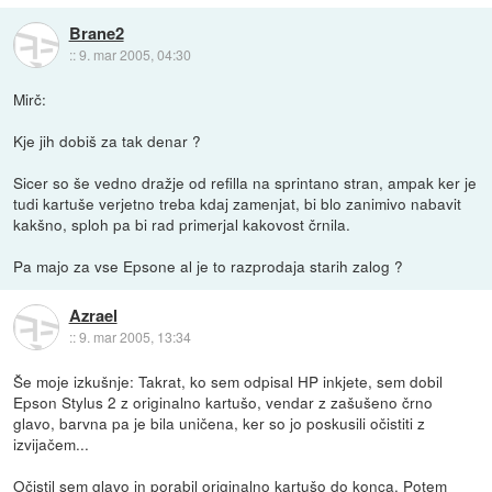
Brane2
::
9. mar 2005, 04:30
Mirč:
Kje jih dobiš za tak denar ?
Sicer so še vedno dražje od refilla na sprintano stran, ampak ker je
tudi kartuše verjetno treba kdaj zamenjat, bi blo zanimivo nabavit
kakšno, sploh pa bi rad primerjal kakovost črnila.
Pa majo za vse Epsone al je to razprodaja starih zalog ?
Azrael
::
9. mar 2005, 13:34
Še moje izkušnje: Takrat, ko sem odpisal HP inkjete, sem dobil
Epson Stylus 2 z originalno kartušo, vendar z zašušeno črno
glavo, barvna pa je bila uničena, ker so jo poskusili očistiti z
izvijačem...
Očistil sem glavo in porabil originalno kartušo do konca. Potem