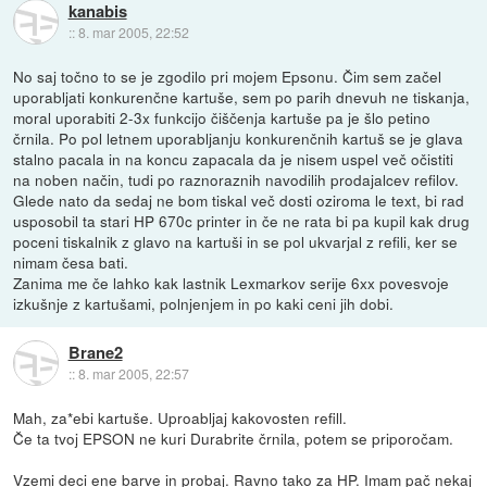
kanabis
::
8. mar 2005, 22:52
No saj točno to se je zgodilo pri mojem Epsonu. Čim sem začel
uporabljati konkurenčne kartuše, sem po parih dnevuh ne tiskanja,
moral uporabiti 2-3x funkcijo čiščenja kartuše pa je šlo petino
črnila. Po pol letnem uporabljanju konkurenčnih kartuš se je glava
stalno pacala in na koncu zapacala da je nisem uspel več očistiti
na noben način, tudi po raznoraznih navodilih prodajalcev refilov.
Glede nato da sedaj ne bom tiskal več dosti oziroma le text, bi rad
usposobil ta stari HP 670c printer in če ne rata bi pa kupil kak drug
poceni tiskalnik z glavo na kartuši in se pol ukvarjal z refili, ker se
nimam česa bati.
Zanima me če lahko kak lastnik Lexmarkov serije 6xx povesvoje
izkušnje z kartušami, polnjenjem in po kaki ceni jih dobi.
Brane2
::
8. mar 2005, 22:57
Mah, za*ebi kartuše. Uproabljaj kakovosten refill.
Če ta tvoj EPSON ne kuri Durabrite črnila, potem se priporočam.
Vzemi deci ene barve in probaj. Ravno tako za HP. Imam pač nekaj