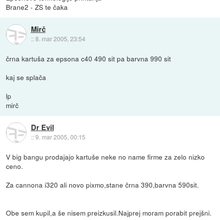
Brane2 - ZS te čaka
Mirč
::
8. mar 2005, 23:54
črna kartuša za epsona c40 490 sit pa barvna 990 sit
kaj se splača
lp
mirč
Dr Evil
::
9. mar 2005, 00:15
V big bangu prodajajo kartuše neke no name firme za zelo nizko
ceno.
Za cannona i320 ali novo pixmo,stane črna 390,barvna 590sit.
Obe sem kupil,a še nisem preizkusil.Najprej moram porabit prejšni.