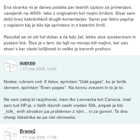
Ena stranka mi je danes poslala par testnih izpisov za primerjavo,
narejenih na i4000- tako z originalnim kot mojim črnilom. Stvar sem
dobil brez kakršnihkoli drugih komentarjev. Samo par listov papirja
z napisom kaj je bilo kje sprintano in s katerimi črnili.
Rezultat se mi zdi full dober a če kdo žel, lahko stva rposkeniram in
postam link. Štos je v tem, da fajli ne morejo biti majhni, ker oso
stvari v kar visoki ločljivosti in veliko je barvnih prelivov.
suprpp
::
17. mar 2005, 14:04
Nodes: ruknem notr X listov, sprintam "Odd pages", ko je fertik
obrnem, sprintam "Even pages". Na koncu zvezem in to je to.
Ne vem zakaj bi razpihoval, mam tko Lexmarka kot Canona. Imel
sem tud HP-ja, v tistih davnih casih vreden 50k, ampak je blo
_tolk_ enih stroskov pa problemov z njim... ni za govort. Ta dva
cheap tiskalnika se pa cist obneseta.
Brane2
::
17. mar 2005, 17:38