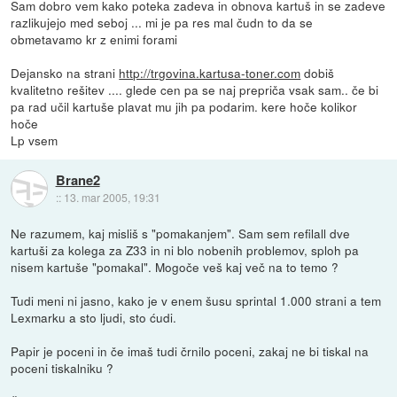
Sam dobro vem kako poteka zadeva in obnova kartuš in se zadeve
razlikujejo med seboj ... mi je pa res mal čudn to da se
obmetavamo kr z enimi forami
Dejansko na strani
http://trgovina.kartusa-toner.com
dobiš
kvalitetno rešitev .... glede cen pa se naj prepriča vsak sam.. če bi
pa rad učil kartuše plavat mu jih pa podarim. kere hoče kolikor
hoče
Lp vsem
Brane2
::
13. mar 2005, 19:31
Ne razumem, kaj misliš s "pomakanjem". Sam sem refilall dve
kartuši za kolega za Z33 in ni blo nobenih problemov, sploh pa
nisem kartuše "pomakal". Mogoče veš kaj več na to temo ?
Tudi meni ni jasno, kako je v enem šusu sprintal 1.000 strani a tem
Lexmarku a sto ljudi, sto ćudi.
Papir je poceni in če imaš tudi črnilo poceni, zakaj ne bi tiskal na
poceni tiskalniku ?