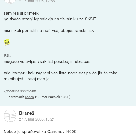
::
17. mar 2005, 12:56
sam res si primerk
na tisoče strani leposlovja na tiskalniku za 9KSIT
nisi nikoli pomislil na npr. vsaj obojestranski tisk
P.S.
mogoče vstavljaš vsak list posebej in obračaš
tale lexmark itak zagrabi vse liste naenkrat pa če jih še tako
razpihuješ... vsaj men je
Zgodovina sprememb…
spremenil:
nodes
(
17. mar 2005 ob 13:02
)
Brane2
::
17. mar 2005, 13:21
Nekdo je spraševal za Canonov i4000.