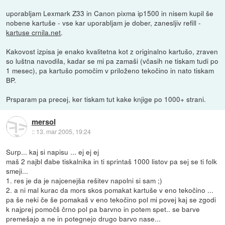
uporabljam Lexmark Z33 in Canon pixma ip1500 in nisem kupil še
nobene kartuše - vse kar uporabljam je dober, zanesljiv refill -
kartuse crnila.net
.
Kakovost izpisa je enako kvalitetna kot z originalno kartušo, zraven
so luštna navodila, kadar se mi pa zamaši (včasih ne tiskam tudi po
1 mesec), pa kartušo pomočim v priloženo tekočino in nato tiskam
BP.
Prsparam pa precej, ker tiskam tut kake knjige po 1000+ strani.
mersol
::
13. mar 2005, 19:24
Surp... kaj si napisu ... ej ej ej
maš 2 najbl đabe tiskalnika in ti sprintaš 1000 listov pa sej se ti folk
smeji...
1. res je da je najcenejša rešitev napolni si sam ;)
2. a ni mal kurac da mors skos pomakat kartuše v eno tekočino ...
pa še neki če še pomakaš v eno tekočino pol mi povej kaj se zgodi
k najprej pomočš črno pol pa barvno in potem spet.. se barve
premešajo a ne in potegnejo drugo barvo nase...