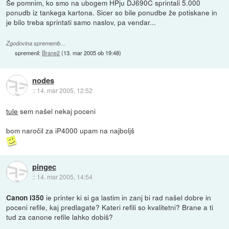
Še pomnim, ko smo na ubogem HPju DJ690C sprintali 5.000
ponudb iz tankega kartona. Sicer so bile ponudbe že potiskane in
je bilo treba sprintati samo naslov, pa vendar...
Zgodovina sprememb…
spremenil:
Brane2
(
13. mar 2005 ob 19:48
)
nodes
::
14. mar 2005, 12:52
tule
sem našel nekaj poceni
bom naročil za iP4000 upam na najboljš
pingec
::
14. mar 2005, 14:54
ie printer ki si ga lastim in zanj bi rad našel dobre in
Canon i350
poceni refile, kaj predlagate? Kateri refili so kvalitetni? Brane a ti
tud za canone refile lahko dobiš?