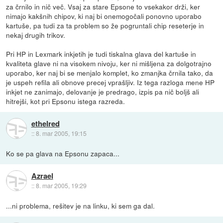
za črnilo in nič več. Vsaj za stare Epsone to vsekakor drži, ker
nimajo kakšnih chipov, ki naj bi onemogočali ponovno uporabo
kartuše, pa tudi za ta problem so že pogruntali chip reseterje in
nekaj drugih trikov.
Pri HP in Lexmark inkjetih je tudi tiskalna glava del kartuše in
kvaliteta glave ni na visokem nivoju, ker ni mišljena za dolgotrajno
uporabo, ker naj bi se menjalo komplet, ko zmanjka črnila tako, da
je uspeh refila ali obnove precej vprašljiv. Iz tega razloga mene HP
inkjet ne zanimajo, delovanje je predrago, izpis pa nič boljš ali
hitrejši, kot pri Epsonu istega razreda.
ethelred
::
8. mar 2005, 19:15
Ko se pa glava na Epsonu zapaca...
Azrael
::
8. mar 2005, 19:29
...ni problema, rešitev je na linku, ki sem ga dal.