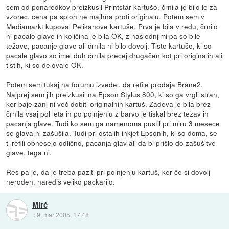
sem od ponaredkov preizkusil Printstar kartušo, črnila je bilo le za
vzorec, cena pa sploh ne majhna proti originalu. Potem sem v
Mediamarkt kupoval Pelikanove kartuše. Prva je bila v redu, črnilo
ni pacalo glave in količina je bila OK, z naslednjimi pa so bile
težave, pacanje glave ali črnila ni bilo dovolj. Tiste kartuše, ki so
pacale glavo so imel duh črnila precej drugačen kot pri originalih ali
tistih, ki so delovale OK.
Potem sem tukaj na forumu izvedel, da refile prodaja Brane2.
Najprej sem jih preizkusil na Epson Stylus 800, ki so ga vrgli stran,
ker baje zanj ni več dobiti originalnih kartuš. Zadeva je bila brez
črnila vsaj pol leta in po polnjenju z barvo je tiskal brez težav in
pacanja glave. Tudi ko sem ga namenoma pustil pri miru 3 mesece
se glava ni zašušila. Tudi pri ostalih inkjet Epsonih, ki so doma, se
ti refili obnesejo odlično, pacanja glav ali da bi prišlo do zašušitve
glave, tega ni.
Res pa je, da je treba paziti pri polnjenju kartuš, ker če si dovolj
neroden, narediš veliko packarijo.
Mirč
::
9. mar 2005, 17:48