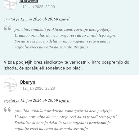
sbawe64
::
12. jan 2026, 22:00
crystal
je
12. jan 2026 ob 20:59
izjavil
:
pravilno. sindikati prakticno samo zavirajo delo podjetja.
Uradno normalno da ne morejo reci da so zaradi tega zaprli.
Socialiste ki nocejo delat in samo najedat s pravicami je
najbolje vreci na cesto da se malo streznijo
V zda podjetjih brez sindikatov te varnostniki hitro pospremijo do
izhoda, če sprašuješ sodelavce po plači.
Oberyn
::
12. jan 2026, 23:28
crystal
je
12. jan 2026 ob 20:59
izjavil
:
pravilno. sindikati prakticno samo zavirajo delo podjetja.
Uradno normalno da ne morejo reci da so zaradi tega zaprli.
Socialiste ki nocejo delat in samo najedat s pravicami je
najbolje vreci na cesto da se malo streznijo