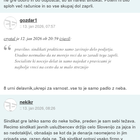
sploh več računice in so vse skupaj dol zaprli.
gozdar1
::
13. jan 2026, 07:57
crystal
je
12. jan 2026 ob 20:59
izjavil
:
pravilno. sindikati prakticno samo zavirajo delo podjetja.
Uradno normalno da ne morejo reci da so zaradi tega zaprli.
Socialiste ki nocejo delat in samo najedat s pravicami je
najbolje vreci na cesto da se malo streznijo
8 urni delavnik,ukrepi za varnost..vse to je samo padlo z neba.
nekikr
::
13. jan 2026, 08:26
Sindikat gre lahko samo do neke točke, preden je sam sebi težava.
Recimo sindikati javnih uslužbencev držijo celo Slovenijo za jajca in
so nedotakljivi, obnašajo se kot da je denarja neomejeno in jim
pripada vse, razen dela ne. Tak sindikat potopi vsako firmo v