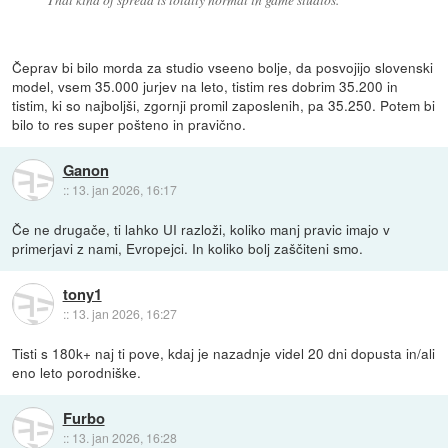
Čeprav bi bilo morda za studio vseeno bolje, da posvojijo slovenski
model, vsem 35.000 jurjev na leto, tistim res dobrim 35.200 in
tistim, ki so najboljši, zgornji promil zaposlenih, pa 35.250. Potem bi
bilo to res super pošteno in pravično.
Ganon
::
13. jan 2026, 16:17
Če ne drugače, ti lahko UI razloži, koliko manj pravic imajo v
primerjavi z nami, Evropejci. In koliko bolj zaščiteni smo.
tony1
::
13. jan 2026, 16:27
Tisti s 180k+ naj ti pove, kdaj je nazadnje videl 20 dni dopusta in/ali
eno leto porodniške.
Furbo
::
13. jan 2026, 16:28