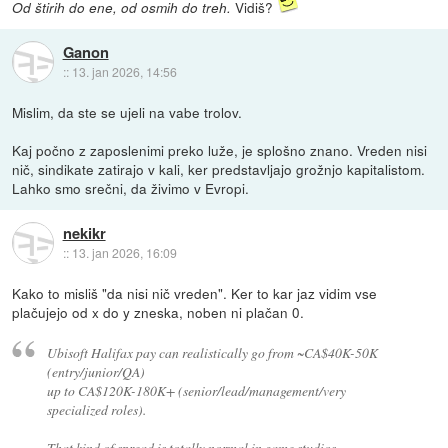
Vidiš?
Od štirih do ene, od osmih do treh.
Ganon
::
13. jan 2026, 14:56
Mislim, da ste se ujeli na vabe trolov.
Kaj počno z zaposlenimi preko luže, je splošno znano. Vreden nisi
nič, sindikate zatirajo v kali, ker predstavljajo grožnjo kapitalistom.
Lahko smo srečni, da živimo v Evropi.
nekikr
::
13. jan 2026, 16:09
Kako to misliš "da nisi nič vreden". Ker to kar jaz vidim vse
plačujejo od x do y zneska, noben ni plačan 0.
Ubisoft Halifax pay can realistically go from ~CA$40K-50K
(entry/junior/QA)
up to CA$120K-180K+ (senior/lead/management/very
specialized roles).
That kind of spread is totally normal in game studios.