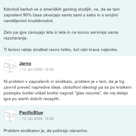
Kdorkoli karkoli ve o ameriških gaming studijih, ve, da se tam
zaposleni 90% časa ukvarjajo samo sami s sabo in s svojimi
namišljenimi invalidnostmi.
Zato pa igre zamujajo leta in leta in na koncu servirajo sama
razočaranja.
Ti lenivci rabijo sindikat ravno toliko, kot rabi krava najlonke.
Jarno
::
13. jan 2026, 16:35
Ni problem v zaposlenih in sindikatu, problem je v tem, da je trg
zavrnil preveč napredne ideje, ubisoftovi ideologi pa so po kratkem
postopku bodisi utišali bodisi nagnali "glas razuma", da naj delajo
igre po starih dobrih receptih.
PacificBlue
::
13. jan 2026, 16:38
Problem sindikatov je, da pobirajo clanarino.