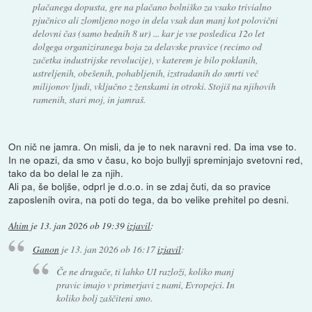
plačanega dopusta, gre na plačano bolniško za vsako trivialno
pjučnico ali zlomljeno nogo in dela vsak dan manj kot polovični
delovni čas (samo bednih 8 ur) ... kar je vse posledica 12o let
dolgega organiziranega boja za delavske pravice (recimo od
začetka industrijske revolucije), v katerem je bilo poklanih,
ustreljenih, obešenih, pohabljenih, izstradanih do smrti več
milijonov ljudi, vključno z ženskami in otroki. Stojiš na njihovih
ramenih, stari moj, in jamraš.
On nič ne jamra. On misli, da je to nek naravni red. Da ima vse to.
In ne opazi, da smo v času, ko bojo bullyji spreminjajo svetovni red,
tako da bo delal le za njih.
Ali pa, še boljše, odprl je d.o.o. in se zdaj čuti, da so pravice
zaposlenih ovira, na poti do tega, da bo velike prehitel po desni.
Ahim
je
13. jan 2026 ob 19:39
izjavil
:
Ganon
je
13. jan 2026 ob 16:17
izjavil
:
Če ne drugače, ti lahko UI razloži, koliko manj
pravic imajo v primerjavi z nami, Evropejci. In
koliko bolj zaščiteni smo.