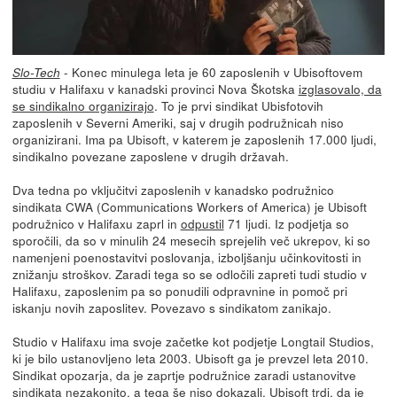
- Konec minulega leta je 60 zaposlenih v Ubisoftovem
Slo-Tech
studiu v Halifaxu v kanadski provinci Nova Škotska
izglasovalo, da
se sindikalno organizirajo
. To je prvi sindikat Ubisfotovih
zaposlenih v Severni Ameriki, saj v drugih podružnicah niso
organizirani. Ima pa Ubisoft, v katerem je zaposlenih 17.000 ljudi,
sindikalno povezane zaposlene v drugih državah.
Dva tedna po vključitvi zaposlenih v kanadsko podružnico
sindikata CWA (Communications Workers of America) je Ubisoft
podružnico v Halifaxu zaprl in
odpustil
71 ljudi. Iz podjetja so
sporočili, da so v minulih 24 mesecih sprejelih več ukrepov, ki so
namenjeni poenostavitvi poslovanja, izboljšanju učinkovitosti in
znižanju stroškov. Zaradi tega so se odločili zapreti tudi studio v
Halifaxu, zaposlenim pa so ponudili odpravnine in pomoč pri
iskanju novih zaposlitev. Povezavo s sindikatom zanikajo.
Studio v Halifaxu ima svoje začetke kot podjetje Longtail Studios,
ki je bilo ustanovljeno leta 2003. Ubisoft ga je prevzel leta 2010.
Sindikat opozarja, da je zaprtje podružnice zaradi ustanovitve
sindikata nezakonito, a tega še niso dokazali. Ubisoft trdi, da je