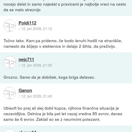
nocejo delat in samo najedat s pravicami je najbolje vreci na cesto
da se malo streznijo
Poldi112
::
12. jan 2026, 21:12
Točno tako. Kam pa pridemo, če bodo lenuhi hodili na stranišče,
namesto da ščijejo v steklenice in delajo 2 šihta, da preživijo.
nejc711
::
12. jan 2026, 21:25
Grozno. Samo da je dobiček, koga briga delavec.
Ganon
::
12. jan 2026, 21:40
Ubisoft bo prej ali slej dobil kupca, njihova finančna situacija je
nezavidljiva. Delnica je bila pet let nazaj vredna 85 evrov, danes
samo še 6 evrov. Zaklali so se z neumnimi potezami.