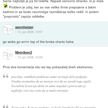
Samo najboljši je pa bil Gilette. Napadi osnovno stranko, ki jo imaš.
Problem je zdaj, ker so vse velike firme prepojene s takim
kadrom in se bodo neumnega razmišlanja težko rešili. In potem
"preprosto" zapirjo oddelke.
sennheizer
::
13. jan 2026, 10:57
go woke go errrrr top of the broke charts haha
Meiniken2
::
13. jan 2026, 12:54
Prva dva komentarja sta res lep pokazatelj dveh ekstremov.
pravilno. sindikati prakticno samo zavirajo delo podjetja.
Uradno normalno da ne morejo reci da so zaradi tega zaprli.
Socialiste ki nocejo delat in samo najedat s pravicami je
najbolje vreci na cesto da se malo streznijo
Točno tako. Kam pa pridemo, če bodo lenuhi hodili na stranišče,