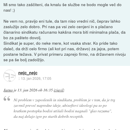
Mi smo tako zaščiteni, da kmalu še službe ne bodo mogle več do
nas! ;)
Ne vem no, pravijo eni tule, da tam niso vredni nič, čeprav lahko
zaslužijo zelo dobro. Pri nas pa vsi zelo cenjeni in s plačano
članarino sindikatu računamo kakšna mora biti minimalna plača, da
bo za pašteto dovolj.
Sindikat je super, do neke mere, kot vsaka stvar. Ko pride tako
daleč, da drži celo firmo (ali kot pri nas, državo) za jajca, potem
postane težava. V privat primeru zaprejo firmo, na državnem nivoju
se pa še bolj zadolžijo.
nejc_nejc
::
13. jan 2026, 17:05
Jarno
je
13. jan 2026 ob 16:35
izjavil
:
Ni problem v zaposlenih in sindikatu, problem je v tem, da je trg
zavrnil preveč napredne ideje, ubisoftovi ideologi pa so po
kratkem postopku bodisi utišali bodisi nagnali "glas razuma",
da naj delajo igre po starih dobrih receptih.