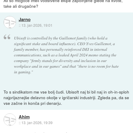
Ali so mogoce imeli vodstvene ekipe zapolnjene glede na kvote,
take ali drugačne?
Jarno
::
13. jan 2026, 19:01
Ubisoft is controlled by the Guillemot family (who hold a
significant stake and board influence). CEO Yves Guillemot, a
family member, has personally reinforced DEI in internal
communications, such as a leaked April 2024 memo stating the
company "firmly stands for diversity and inclusion in our
workplace and in our games" and that "there is no room for hate
in gaming."
To s sindikatom me vse bolj čudi. Ubisoft naj bi bil naj in oh-in-sploh
najprijaznejše delavno okolje v igričarski industriji. Zgleda pa, da se
vse začne in konča pri denarju.
Ahim
::
13. jan 2026, 19:39