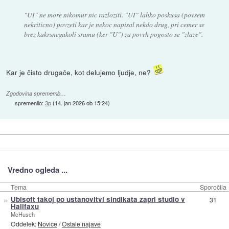
"UI" ne more nikomur nic razloziti. "UI" lahko poskusa (povsem
nekriticno) povzeti kar je nekoc napisal nekdo drug, pri cemer se
brez kakrsnegakoli sramu (ker "U") za povrh pogosto se "zlaze".
Kar je čisto drugače, kot delujemo ljudje, ne?
Zgodovina sprememb…
spremenilo:
3p
(
14. jan 2026 ob 15:24
)
Vredno ogleda ...
Tema
Sporočila
»
Ubisoft takoj po ustanovitvi sindikata zaprl studio v
31
Halifaxu
McHusch
Oddelek:
Novice
/
Ostale najave