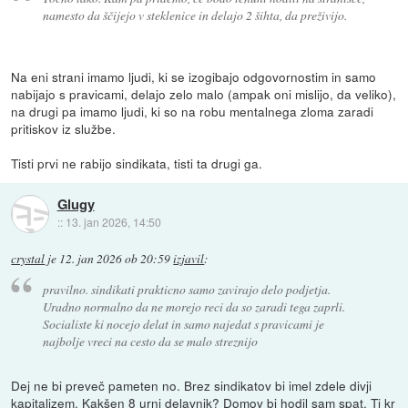
namesto da ščijejo v steklenice in delajo 2 šihta, da preživijo.
Na eni strani imamo ljudi, ki se izogibajo odgovornostim in samo
nabijajo s pravicami, delajo zelo malo (ampak oni mislijo, da veliko),
na drugi pa imamo ljudi, ki so na robu mentalnega zloma zaradi
pritiskov iz službe.
Tisti prvi ne rabijo sindikata, tisti ta drugi ga.
Glugy
::
13. jan 2026, 14:50
crystal
je
12. jan 2026 ob 20:59
izjavil
:
pravilno. sindikati prakticno samo zavirajo delo podjetja.
Uradno normalno da ne morejo reci da so zaradi tega zaprli.
Socialiste ki nocejo delat in samo najedat s pravicami je
najbolje vreci na cesto da se malo streznijo
Dej ne bi preveč pameten no. Brez sindikatov bi imel zdele divji
kapitalizem. Kakšen 8 urni delavnik? Domov bi hodil sam spat. Ti kr