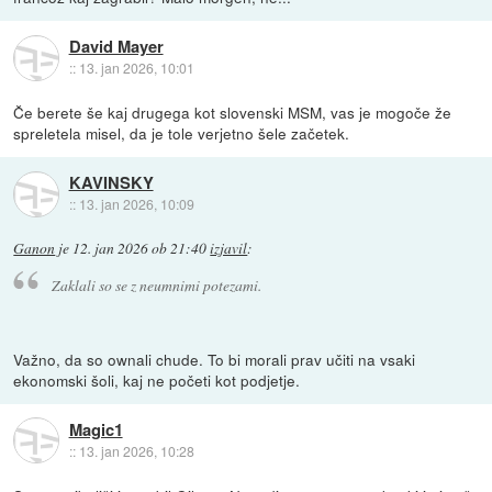
David Mayer
::
13. jan 2026, 10:01
Če berete še kaj drugega kot slovenski MSM, vas je mogoče že
spreletela misel, da je tole verjetno šele začetek.
KAVINSKY
::
13. jan 2026, 10:09
Ganon
je
12. jan 2026 ob 21:40
izjavil
:
Zaklali so se z neumnimi potezami.
Važno, da so ownali chude. To bi morali prav učiti na vsaki
ekonomski šoli, kaj ne početi kot podjetje.
Magic1
::
13. jan 2026, 10:28