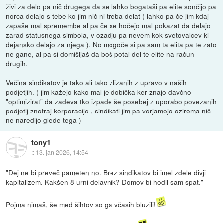
živi za delo pa nič drugega da se lahko bogataši pa elite sončijo pa
norca delajo s tebe ko jim nič ni treba delat ( lahko pa če jim kdaj
zapaše mal spremembe al pa če se hočejo mal pokazat da delajo
zarad statusnega simbola, v ozadju pa nevem kok svetovalcev ki
dejansko delajo za njega ). No mogoče si pa sam ta elita pa te zato
ne gane, al pa si domišljaš da boš potal del te elite na račun
drugih.
Večina sindikatov je tako ali tako zlizanih z upravo v naših
podjetjih. ( jim kažejo kako mal je dobička ker znajo davčno
"optimizirat" da zadeva tko izpade še posebej z uporabo povezanih
podjetij znotraj korporacije , sindikati jim pa verjamejo oziroma nič
ne naredijo glede tega )
tony1
::
13. jan 2026, 14:54
"Dej ne bi preveč pameten no. Brez sindikatov bi imel zdele divji
kapitalizem. Kakšen 8 urni delavnik? Domov bi hodil sam spat."
Pojma nimaš, še med šihtov so ga včasih bluzili!