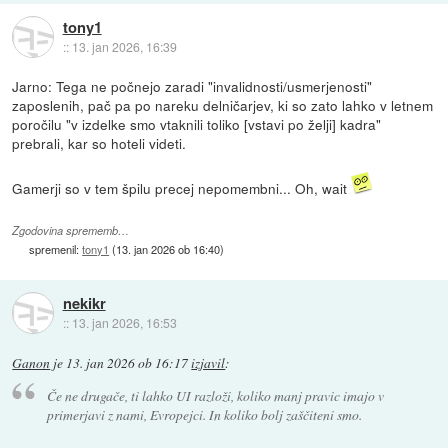
tony1
::
13. jan 2026, 16:39
Jarno: Tega ne počnejo zaradi "invalidnosti/usmerjenosti"
zaposlenih, pač pa po nareku delničarjev, ki so zato lahko v letnem
poročilu "v izdelke smo vtaknili toliko [vstavi po želji] kadra"
prebrali, kar so hoteli videti.
Gamerji so v tem špilu precej nepomembni... Oh, wait
Zgodovina sprememb…
spremenil:
tony1
(
13. jan 2026 ob 16:40
)
nekikr
::
13. jan 2026, 16:53
Ganon
je
13. jan 2026 ob 16:17
izjavil
:
Če ne drugače, ti lahko UI razloži, koliko manj pravic imajo v
primerjavi z nami, Evropejci. In koliko bolj zaščiteni smo.