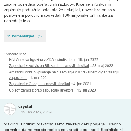
zaprtje posledica operativnih razlogov. Krčenje stroškov in
zapiranje podružnic potekata že nekaj let, novembra pa so v
poslovnem poročilu napovedali 100-milijonske prihranke za
naslednje leto.
31 komentarjev
Preberite si še…
Prvi Applova trgovina v ZDA s sindikatom
::
19. jun 2022
Zaposleni v Activision Blizzardu ustanovili sindikat
::
23. maj 2022
Amazonu očitajo vplivanje na glasovanje o sindikalnem organiziranju
zaposlenih
::
1. maj 2021
Zaposleni v Googlu ustanovili sindikat
::
4. jan 2021
Ubisoft zaradi zlorab zapuščajo direktorji
::
12. jul 2020
crystal
::
12. jan 2026, 20:59
pravilno. sindikati prakticno samo zavirajo delo podjetja. Uradno
normalno da ne morejo reci da so zaradi tega zaprli. Socialiste ki