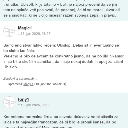
trenutku. Ubisoft, ki je totalno v buli, je najbrž precenil da se jim
tam ne splača več poslovati, še posebej, če bi se morali ukvarjati
še s sindikati, ki ne vidijo ničesar razen svojega žepa in pravic.
Magic1
::
13. jan 2026, 08:57
Samo eno stvar lahko rečem: Ubislop. Delaš šit in eventualno se
bo slabo končalo.
Verjetno je bilo delavcem že konkretno jasno, da ne bo šlo nikamor
in so hitro skočili v sandikat, da imajo nekaj dodatnih opcij za stisnt
Ubislop.
Zgodovina sprememb…
spremenil:
Magic1
(
13. jan 2026 ob 09:01
)
tony1
::
13. jan 2026, 09:30
Ker nobena normalna firma pa seveda delavcev ne bi stisnila za
jajca s ta največjim francozom, če bi bilo le promil šanse, da bo
francoz kaj zagrabil? Malo morgen, ne...