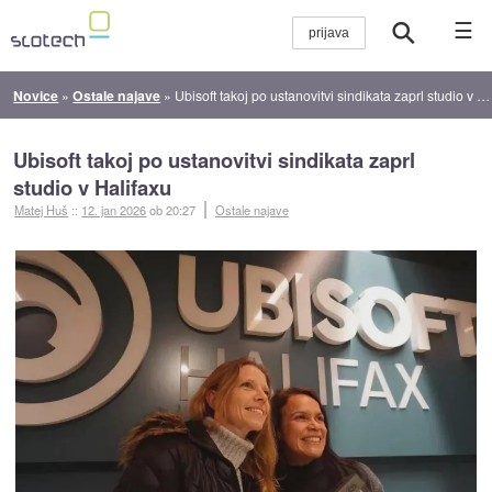
☰
Novice
»
Ostale najave
»
Ubisoft takoj po ustanovitvi sindikata zaprl studio v Halifaxu
Ubisoft takoj po ustanovitvi sindikata zaprl
studio v Halifaxu
Matej Huš
::
12. jan 2026
ob 20:27
Ostale najave