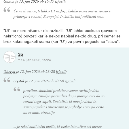
Ganon
je
13. jan 2026 ob 16:17
izjavil
:
Če ne drugače, ti lahko UI razloži, koliko manj pravic imajo v
primerjavi z nami, Evropejci. In koliko bolj zaščiteni smo.
"UI" ne more nikomur nic razloziti. "UI" lahko poskusa (povsem
nekriticno) povzeti kar je nekoc napisal nekdo drug, pri cemer se
brez kakrsnegakoli sramu (ker "U") za povrh pogosto se "zlaze".
3p
::
14. jan 2026, 15:24
Oberyn
je
12. jan 2026 ob 23:28
izjavil
:
crystal
je
12. jan 2026 ob 20:59
izjavil
:
pravilno. sindikati prakticno samo zavirajo delo
podjetja. Uradno normalno da ne morejo reci da so
zaradi tega zaprli. Socialiste ki nocejo delat in
samo najedat s pravicami je najbolje vreci na cesto
da se malo streznijo
... je rekel mali tečni možic, ki vsako leto uživa cel mesec