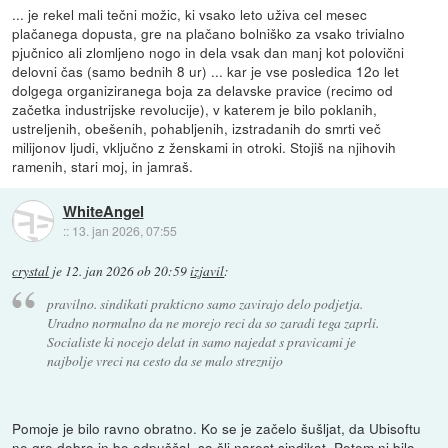
... je rekel mali tečni možic, ki vsako leto uživa cel mesec
plačanega dopusta, gre na plačano bolniško za vsako trivialno
pjučnico ali zlomljeno nogo in dela vsak dan manj kot polovični
delovni čas (samo bednih 8 ur) ... kar je vse posledica 12o let
dolgega organiziranega boja za delavske pravice (recimo od
začetka industrijske revolucije), v katerem je bilo poklanih,
ustreljenih, obešenih, pohabljenih, izstradanih do smrti več
milijonov ljudi, vključno z ženskami in otroki. Stojiš na njihovih
ramenih, stari moj, in jamraš.
WhiteAngel
::
13. jan 2026, 07:55
crystal
je
12. jan 2026 ob 20:59
izjavil
:
pravilno. sindikati prakticno samo zavirajo delo podjetja.
Uradno normalno da ne morejo reci da so zaradi tega zaprli.
Socialiste ki nocejo delat in samo najedat s pravicami je
najbolje vreci na cesto da se malo streznijo
Pomoje je bilo ravno obratno. Ko se je začelo šušljat, da Ubisoftu
ne gre dobro in bo odpuščal, so šli narest sindikat. Potem ni bilo