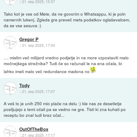
::
21. sep 2025, 15:37
Tako kot je vse od Mete, da ne govorim o Whatsappu, ki je poln
namernih lukenj. Zgleda gre preveč meta podatkov oglaševalcem,
da se vse sesuva :)
Gregor P
::
21. sep 2025, 17:04
.... mislim več milijard vredno podjetje in ne more vzpostaviti malo
močnejšega strežnika? Tudi če so računali le na ena očala, bi
lahko imeli malo več redundance madona no
Tody
::
21. sep 2025, 17:07
A veš to je unih 250 mio plače na delu :) kle nas ze desetletje
posiljujejo s temi očali pa se vedno ne gre. Tisti ki zna kuhati po
receptu bo znal tudi brez očal...
OutOfTheBox
::
21. sep 2025, 17:17