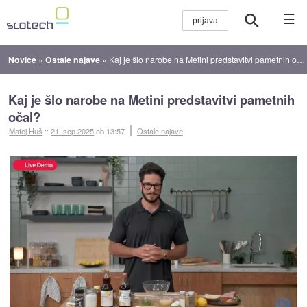
☰
Novice
»
Ostale najave
»
Kaj je šlo narobe na Metini predstavitvi pametnih očal?
Kaj je šlo narobe na Metini predstavitvi pametnih
očal?
Matej Huš
::
21. sep 2025
ob 13:57
Ostale najave