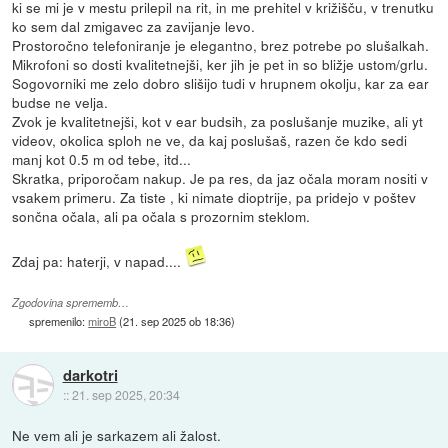
ki se mi je v mestu prilepil na rit, in me prehitel v križišču, v trenutku
ko sem dal zmigavec za zavijanje levo.
Prostoročno telefoniranje je elegantno, brez potrebe po slušalkah.
Mikrofoni so dosti kvalitetnejši, ker jih je pet in so bližje ustom/grlu.
Sogovorniki me zelo dobro slišijo tudi v hrupnem okolju, kar za ear
budse ne velja.
Zvok je kvalitetnejši, kot v ear budsih, za poslušanje muzike, ali yt
videov, okolica sploh ne ve, da kaj poslušaš, razen če kdo sedi
manj kot 0.5 m od tebe, itd...
Skratka, priporočam nakup. Je pa res, da jaz očala moram nositi v
vsakem primeru. Za tiste , ki nimate dioptrije, pa pridejo v poštev
sončna očala, ali pa očala s prozornim steklom.
Zdaj pa: haterji, v napad....
Zgodovina sprememb…
spremenilo:
miroB
(
21. sep 2025 ob 18:36
)
darkotri
::
21. sep 2025, 20:34
Ne vem ali je sarkazem ali žalost.