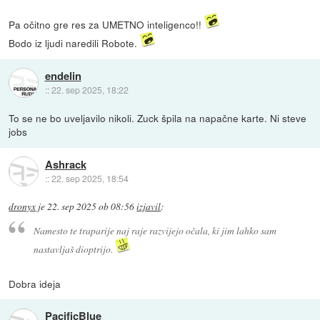
Pa očitno gre res za UMETNO inteligenco!!
Bodo iz ljudi naredili Robote.
endelin
::
22. sep 2025, 18:22
To se ne bo uveljavilo nikoli. Zuck špila na napačne karte. Ni steve
jobs
Ashrack
::
22. sep 2025, 18:54
dronyx
je
22. sep 2025 ob 08:56
izjavil
:
Namesto te traparije naj raje razvijejo očala, ki jim lahko sam
nastavljaš dioptrijo.
Dobra ideja
PacificBlue