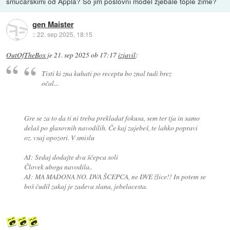
smučarskimi od Appla? So jim poslovni model zjebale tople zime?
gen Maister
::
22. sep 2025, 18:15
OutOfTheBox
je
21. sep 2025 ob 17:17
izjavil
:
Tisti ki zna kuhati po receptu bo znal tudi brez
očal...
Gre se za to da ti ni treba prekladat fokusa, sem ter tja in samo
delaš po glasovnih navodilih. Če kaj zajebeš, te lahko popravi
oz. vsaj opozori. V smislu
AI: Sedaj dodajte dva ščepca soli
Človek uboga navodila..
AI: MA MADONA NO. DVA ŠCEPCA, ne DVE žlice!! In potem se
boš čudil zakaj je zadeva slana, jebelacesta.