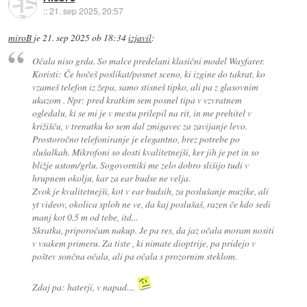
::
21. sep 2025, 20:57
miroB
je
21. sep 2025 ob 18:34
izjavil
:
Očala niso grda. So malce predelani klasični model Wayfarer.
Koristi: Če hočeš poslikat/posnet sceno, ki izgine do takrat, ko
vzameš telefon iz žepa, samo stisneš tipko, ali pa z glasovnim
ukazom . Npr: pred kratkim sem posnel tipa v vzvratnem
ogledalu, ki se mi je v mestu prilepil na rit, in me prehitel v
križišču, v trenutku ko sem dal zmigavec za zavijanje levo.
Prostoročno telefoniranje je elegantno, brez potrebe po
slušalkah. Mikrofoni so dosti kvalitetnejši, ker jih je pet in so
bližje ustom/grlu. Sogovorniki me zelo dobro slišijo tudi v
hrupnem okolju, kar za ear budse ne velja.
Zvok je kvalitetnejši, kot v ear budsih, za poslušanje muzike, ali
yt videov, okolica sploh ne ve, da kaj poslušaš, razen če kdo sedi
manj kot 0.5 m od tebe, itd...
Skratka, priporočam nakup. Je pa res, da jaz očala moram nositi
v vsakem primeru. Za tiste , ki nimate dioptrije, pa pridejo v
poštev sončna očala, ali pa očala s prozornim steklom.
Zdaj pa: haterji, v napad....