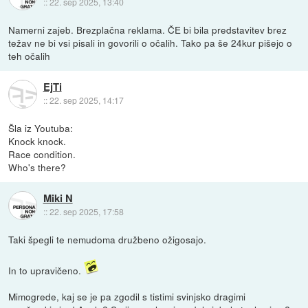
::
22. sep 2025, 13:40
Namerni zajeb. Brezplačna reklama. ČE bi bila predstavitev brez
težav ne bi vsi pisali in govorili o očalih. Tako pa še 24kur pišejo o
teh očalih
EjTi
::
22. sep 2025, 14:17
Šla iz Youtuba:
Knock knock.
Race condition.
Who's there?
Miki N
::
22. sep 2025, 17:58
Taki špegli te nemudoma družbeno ožigosajo.
In to upravičeno.
Mimogrede, kaj se je pa zgodil s tistimi svinjsko dragimi