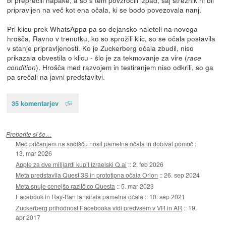
bi preprečili napake, a so s tem povzročili izpad, saj strežnik ni bil
pripravljen na več kot ena očala, ki se bodo povezovala nanj.
Pri klicu prek WhatsAppa pa so dejansko naleteli na novega
hrošča. Ravno v trenutku, ko so sprožili klic, so se očala postavila
v stanje pripravljenosti. Ko je Zuckerberg očala zbudil, niso
prikazala obvestila o klicu - šlo je za tekmovanje za vire (
race
). Hrošča med razvojem in testiranjem niso odkrili, so ga
condition
pa srečali na javni predstavitvi.
35 komentarjev
Preberite si še…
Med pričanjem na sodišču nosil pametna očala in dobival pomoč
::
13. mar 2026
Apple za dve milijardi kupil izraelski Q.ai
::
2. feb 2026
Meta predstavila Quest 3S in prototipna očala Orion
::
26. sep 2024
Meta snuje cenejšo različico Questa
::
5. mar 2023
Facebook in Ray-Ban lansirala pametna očala
::
10. sep 2021
Zuckerberg prihodnost Facebooka vidi predvsem v VR in AR
::
19.
apr 2017