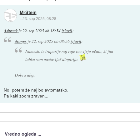
MrStein
::
23. sep 2025, 08:28
Ashrack
je
22. sep 2025 ob 18:54
izjavil
:
dronyx
je
22. sep 2025 ob 08:56
izjavil
:
Namesto te traparije naj raje razvijejo očala, ki jim
lahko sam nastavljaš dioptrijo.
Dobra ideja
No, potem že naj bo avtomatsko.
Pa kaki zoom zraven...
Vredno ogleda ...