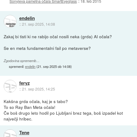
Sonyjeva pametna očala SmartEyeglass
::
18. feb 2015
endelin
::
21. sep 2025, 14:08
Zakaj bi tisti ki ne rabijo očal nosili neka (grda) AI očala?
Se en meta fundamentalni fail po metaverse?
Zgodovina sprememb…
spremenil:
endelin
(
21. sep 2025 ob 14:08
)
feryz
::
21. sep 2025, 14:25
Kakšna grda očala, kaj je s tabo?
To so Ray Ban Meta očala!
Če boš drugo leto hodil po Ljubljani brez tega, boš izpadel kot
največji hribec.
Tene