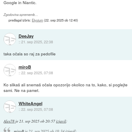
Google in Niantic.
Zgodovina sprememb…
predlagal izbris:
Elysium
(
22. sep 2025 ob 12:40
)
DeeJay
::
21. sep 2025, 22:38
taka očala so raj za pedofile
miroB
::
22. sep 2025, 07:08
Ko slikaš ali snemaš očala opozorijo okolico na to, kako, si poglejte
sami. Ne na pamet.
WhiteAngel
::
22. sep 2025, 07:08
Ales78
je
21. sep 2025 ob 20:57
izjavil
:
miroB
je
21. sep 2025 ob 18:34
izjavil
: