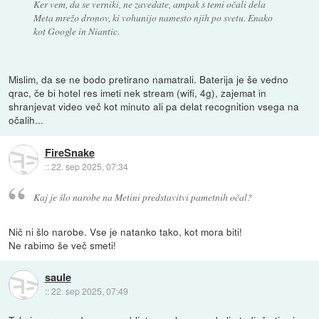
Ker vem, da se verniki, ne zavedate, ampak s temi očali dela
Meta mrežo dronov, ki vohunijo namesto njih po svetu. Enako
kot Google in Niantic.
Mislim, da se ne bodo pretirano namatrali. Baterija je še vedno
qrac, če bi hotel res imeti nek stream (wifi, 4g), zajemat in
shranjevat video več kot minuto ali pa delat recognition vsega na
očalih...
FireSnake
::
22. sep 2025, 07:34
Kaj je šlo narobe na Metini predstavitvi pametnih očal?
Nič ni šlo narobe. Vse je natanko tako, kot mora biti!
Ne rabimo še več smeti!
saule
::
22. sep 2025, 07:49