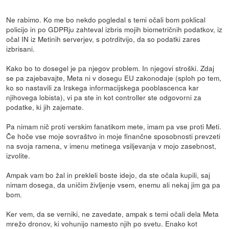
Ne rabimo. Ko me bo nekdo pogledal s temi očali bom poklical
policijo in po GDPRju zahteval izbris mojih biometričnih podatkov, iz
očal IN iz Metinih serverjev, s potrditvijo, da so podatki zares
izbrisani.
Kako bo to dosegel je pa njegov problem. In njegovi stroški. Zdaj
se pa zajebavajte, Meta ni v dosegu EU zakonodaje (sploh po tem,
ko so nastavili za Irskega informacijskega pooblascenca kar
njihovega lobista), vi pa ste in kot controller ste odgovorni za
podatke, ki jih zajemate.
Pa nimam nič proti verskim fanatikom mete, imam pa vse proti Meti.
Če hoče vse moje sovraštvo in moje finančne sposobnosti prevzeti
na svoja ramena, v imenu metinega vsiljevanja v mojo zasebnost,
izvolite.
Ampak vam bo žal in prekleli boste idejo, da ste očala kupili, saj
nimam dosega, da uničim življenje vsem, enemu ali nekaj jim ga pa
bom.
Ker vem, da se verniki, ne zavedate, ampak s temi očali dela Meta
mrežo dronov, ki vohunijo namesto njih po svetu. Enako kot