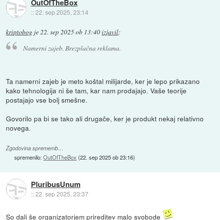
OutOfTheBox
::
22. sep 2025, 23:14
kriptobog
je
22. sep 2025 ob 13:40
izjavil
:
Namerni zajeb. Brezplačna reklama.
Ta namerni zajeb je meto koštal milijarde, ker je lepo prikazano
kako tehnologija ni še tam, kar nam prodajajo. Vaše teorije
postajajo vse bolj smešne.
Govorilo pa bi se tako ali drugače, ker je produkt nekaj relativno
novega.
Zgodovina sprememb…
spremenilo:
OutOfTheBox
(
22. sep 2025 ob 23:16
)
PluribusUnum
::
22. sep 2025, 23:37
So dali še organizatorjem prireditev malo svobode