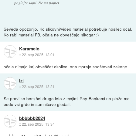
poglejte sami. Ne na pamet.
Seveda opozorijo. Ko slikovni/video material potrebuje nosilec očal.
Ko rabi material FB, očala ne obveščajo nikogar ;)
Karamelo
::
22. sep 2025, 13:01
očala nimajo kaj obveščat okolice, ona morajo spoštovati zakone
Izi
::
22. sep 2025, 13:21
Se pravi ko bom šel drugo leto z mojimi Ray-Bankami na plažo me
bodo vsi grdo in sumničavo gledali.
bbbbbb2024
::
22. sep 2025, 13:34