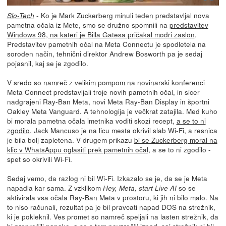
- Ko je Mark Zuckerberg minuli teden predstavljal nova
Slo-Tech
pametna očala iz Mete, smo se družno spomnili na
predstavitev
Windows 98, na kateri je Billa Gatesa pričakal modri zaslon
.
Predstavitev pametnih očal na Meta Connectu je spodletela na
soroden način, tehnični direktor Andrew Bosworth pa je sedaj
pojasnil, kaj se je zgodilo.
V sredo so namreč z velikim pompom na novinarski konferenci
Meta Connect predstavljali troje novih pametnih očal, in sicer
nadgrajeni Ray-Ban Meta, novi Meta Ray-Ban Display in športni
Oakley Meta Vanguard. A tehnologija je večkrat zatajila. Med kuho
bi morala pametna očala imetnika voditi skozi recept,
a se to ni
zgodilo
. Jack Mancuso je na licu mesta okrivil slab Wi-Fi, a resnica
je bila bolj zapletena. V drugem prikazu
bi se Zuckerberg moral na
klic v WhatsAppu oglasiti prek pametnih očal
, a se to ni zgodilo -
spet so okrivili Wi-Fi.
Sedaj vemo, da razlog ni bil Wi-Fi. Izkazalo se je, da se je Meta
napadla kar sama. Z vzklikom
so se
Hey, Meta, start Live AI
aktivirala vsa očala Ray-Ban Meta v prostoru, ki jih ni bilo malo. Na
to niso računali, rezultat pa je bil pravcati napad DOS na strežnik,
ki je pokleknil. Ves promet so namreč speljali na lasten strežnik, da