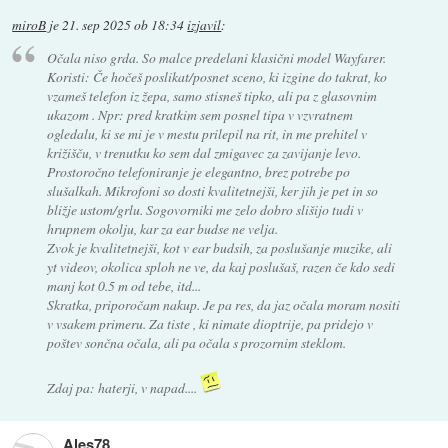
miroB
je
21. sep 2025 ob 18:34
izjavil
:
Očala niso grda. So malce predelani klasični model Wayfarer.
Koristi: Če hočeš poslikat/posnet sceno, ki izgine do takrat, ko
vzameš telefon iz žepa, samo stisneš tipko, ali pa z glasovnim
ukazom . Npr: pred kratkim sem posnel tipa v vzvratnem
ogledalu, ki se mi je v mestu prilepil na rit, in me prehitel v
križišču, v trenutku ko sem dal zmigavec za zavijanje levo.
Prostoročno telefoniranje je elegantno, brez potrebe po
slušalkah. Mikrofoni so dosti kvalitetnejši, ker jih je pet in so
bližje ustom/grlu. Sogovorniki me zelo dobro slišijo tudi v
hrupnem okolju, kar za ear budse ne velja.
Zvok je kvalitetnejši, kot v ear budsih, za poslušanje muzike, ali
yt videov, okolica sploh ne ve, da kaj poslušaš, razen če kdo sedi
manj kot 0.5 m od tebe, itd...
Skratka, priporočam nakup. Je pa res, da jaz očala moram nositi
v vsakem primeru. Za tiste , ki nimate dioptrije, pa pridejo v
poštev sončna očala, ali pa očala s prozornim steklom.
Zdaj pa: haterji, v napad....
Ales78