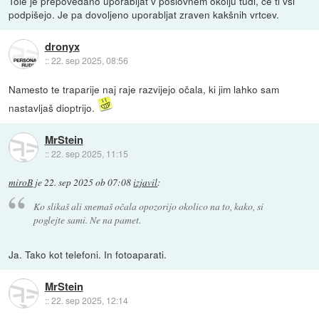
Tole je prepovedano uporabljat v poslovnem okolju tudi, če ti vsi
podpišejo. Je pa dovoljeno uporabljat zraven kakšnih vrtcev.
dronyx
::
22. sep 2025, 08:56
Namesto te traparije naj raje razvijejo očala, ki jim lahko sam
nastavljaš dioptrijo.
MrStein
::
22. sep 2025, 11:15
miroB
je
22. sep 2025 ob 07:08
izjavil
:
Ko slikaš ali snemaš očala opozorijo okolico na to, kako, si
poglejte sami. Ne na pamet.
Ja. Tako kot telefoni. In fotoaparati.
MrStein
::
22. sep 2025, 12:14