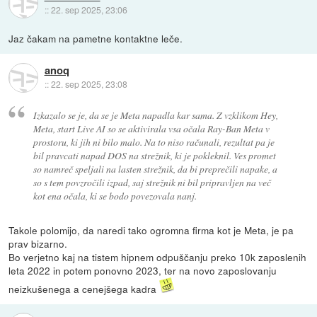
::
22. sep 2025, 23:06
Jaz čakam na pametne kontaktne leče.
anoq
::
22. sep 2025, 23:08
Izkazalo se je, da se je Meta napadla kar sama. Z vzklikom Hey,
Meta, start Live AI so se aktivirala vsa očala Ray-Ban Meta v
prostoru, ki jih ni bilo malo. Na to niso računali, rezultat pa je
bil pravcati napad DOS na strežnik, ki je pokleknil. Ves promet
so namreč speljali na lasten strežnik, da bi preprečili napake, a
so s tem povzročili izpad, saj strežnik ni bil pripravljen na več
kot ena očala, ki se bodo povezovala nanj.
Takole polomijo, da naredi tako ogromna firma kot je Meta, je pa
prav bizarno.
Bo verjetno kaj na tistem hipnem odpuščanju preko 10k zaposlenih
leta 2022 in potem ponovno 2023, ter na novo zaposlovanju
neizkušenega a cenejšega kadra