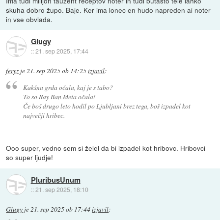
Ima tudi milijon taužent receptov noter in tudi butasto tele lahko
skuha dobro župo. Baje. Ker ima lonec en hudo napreden ai noter
in vse obvlada.
Glugy
::
21. sep 2025, 17:44
feryz
je
21. sep 2025 ob 14:25
izjavil
:
Kakšna grda očala, kaj je s tabo?
To so Ray Ban Meta očala!
Če boš drugo leto hodil po Ljubljani brez tega, boš izpadel kot
največji hribec.
Ooo super, vedno sem si želel da bi izpadel kot hribovc. Hribovci
so super ljudje!
PluribusUnum
::
21. sep 2025, 18:10
Glugy
je
21. sep 2025 ob 17:44
izjavil
: