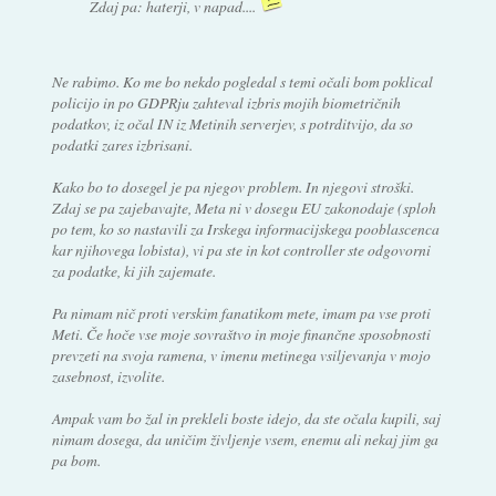
Zdaj pa: haterji, v napad....
Ne rabimo. Ko me bo nekdo pogledal s temi očali bom poklical
policijo in po GDPRju zahteval izbris mojih biometričnih
podatkov, iz očal IN iz Metinih serverjev, s potrditvijo, da so
podatki zares izbrisani.
Kako bo to dosegel je pa njegov problem. In njegovi stroški.
Zdaj se pa zajebavajte, Meta ni v dosegu EU zakonodaje (sploh
po tem, ko so nastavili za Irskega informacijskega pooblascenca
kar njihovega lobista), vi pa ste in kot controller ste odgovorni
za podatke, ki jih zajemate.
Pa nimam nič proti verskim fanatikom mete, imam pa vse proti
Meti. Če hoče vse moje sovraštvo in moje finančne sposobnosti
prevzeti na svoja ramena, v imenu metinega vsiljevanja v mojo
zasebnost, izvolite.
Ampak vam bo žal in prekleli boste idejo, da ste očala kupili, saj
nimam dosega, da uničim življenje vsem, enemu ali nekaj jim ga
pa bom.