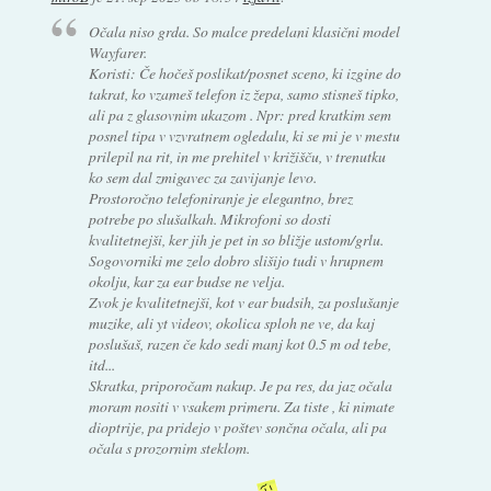
Očala niso grda. So malce predelani klasični model
Wayfarer.
Koristi: Če hočeš poslikat/posnet sceno, ki izgine do
takrat, ko vzameš telefon iz žepa, samo stisneš tipko,
ali pa z glasovnim ukazom . Npr: pred kratkim sem
posnel tipa v vzvratnem ogledalu, ki se mi je v mestu
prilepil na rit, in me prehitel v križišču, v trenutku
ko sem dal zmigavec za zavijanje levo.
Prostoročno telefoniranje je elegantno, brez
potrebe po slušalkah. Mikrofoni so dosti
kvalitetnejši, ker jih je pet in so bližje ustom/grlu.
Sogovorniki me zelo dobro slišijo tudi v hrupnem
okolju, kar za ear budse ne velja.
Zvok je kvalitetnejši, kot v ear budsih, za poslušanje
muzike, ali yt videov, okolica sploh ne ve, da kaj
poslušaš, razen če kdo sedi manj kot 0.5 m od tebe,
itd...
Skratka, priporočam nakup. Je pa res, da jaz očala
moram nositi v vsakem primeru. Za tiste , ki nimate
dioptrije, pa pridejo v poštev sončna očala, ali pa
očala s prozornim steklom.