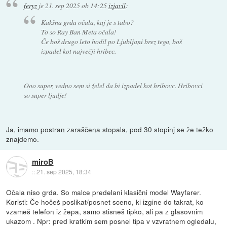
feryz
je
21. sep 2025 ob 14:25
izjavil
:
Kakšna grda očala, kaj je s tabo?
To so Ray Ban Meta očala!
Če boš drugo leto hodil po Ljubljani brez tega, boš
izpadel kot največji hribec.
Ooo super, vedno sem si želel da bi izpadel kot hribovc. Hribovci
so super ljudje!
Ja, imamo postran zaraščena stopala, pod 30 stopinj se že težko
znajdemo.
miroB
::
21. sep 2025, 18:34
Očala niso grda. So malce predelani klasični model Wayfarer.
Koristi: Če hočeš poslikat/posnet sceno, ki izgine do takrat, ko
vzameš telefon iz žepa, samo stisneš tipko, ali pa z glasovnim
ukazom . Npr: pred kratkim sem posnel tipa v vzvratnem ogledalu,