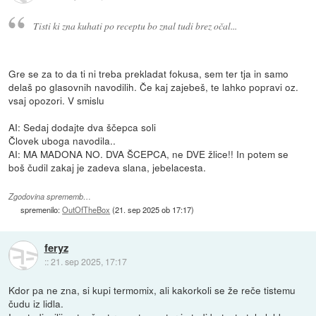
Tisti ki zna kuhati po receptu bo znal tudi brez očal...
Gre se za to da ti ni treba prekladat fokusa, sem ter tja in samo
delaš po glasovnih navodilih. Če kaj zajebeš, te lahko popravi oz.
vsaj opozori. V smislu
AI: Sedaj dodajte dva ščepca soli
Človek uboga navodila..
AI: MA MADONA NO. DVA ŠCEPCA, ne DVE žlice!! In potem se
boš čudil zakaj je zadeva slana, jebelacesta.
Zgodovina sprememb…
spremenilo:
OutOfTheBox
(
21. sep 2025 ob 17:17
)
feryz
::
21. sep 2025, 17:17
Kdor pa ne zna, si kupi termomix, ali kakorkoli se že reče tistemu
čudu iz lidla.