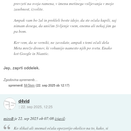
prevzeti na svoja ramena, v imenu metinega vsiljevanja v mojo
zasebnost, izvolite.
Ampak vam bo žal in prekleli boste idejo, da ste očala kupili, saj
nimam dosega, da uničim življenje vsem, enemu ali nekaj jim ga
pa bom.
Ker vem, da se verniki, ne zavedate, ampak s temi očali dela
Meta mrežo dronov, ki vohunijo namesto njih po svetu. Enako
kot Google in Niantic.
Jep, zaprti oddelek.
Zgodovina sprememb…
spremenil:
MrStein
(
22. sep 2025 ob 12:17
)
d4vid
::
22. sep 2025, 12:25
miroB
je
22. sep 2025 ob 07:08
izjavil
:
Ko slikaš ali snemaš očala opozorijo okolico na to, kako, si