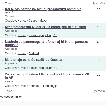
Tema
Sporočila
»
Kaj je šlo narobe na Metini predstavitvi pametnih
35
očal?
McHusch
Oddelek:
Novice
/
Ostale najave
»
Meta predstavila Quest 3S in prototipna očala Orion
10
Aggressor
Oddelek:
Novice
/
Zasloni / projektorji / ...
»
Naslednica pametnega telefona naj bi bila ... pametna
40
priponka
Aggressor
Oddelek:
Novice
/
Android
»
Meta snuje cenejšo različico Questa
5
Aggressor
Oddelek:
Novice
/
Zasloni / projektorji / ...
»
Zuckerberg prihodnost Facebooka vidi predvsem v VR
22
in AR
easytm
Oddelek:
Novice
/
Znanost in tehnologija
Tema
Sporočila
Več podobnih tem