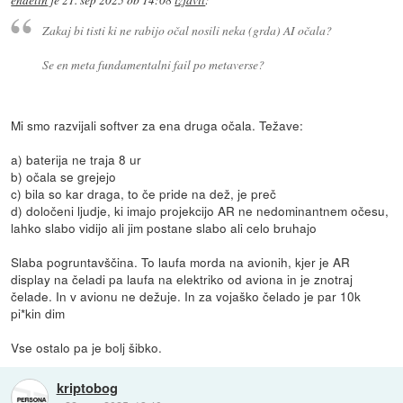
endelin
je
21. sep 2025 ob 14:08
izjavil
:
Zakaj bi tisti ki ne rabijo očal nosili neka (grda) AI očala?
Se en meta fundamentalni fail po metaverse?
Mi smo razvijali softver za ena druga očala. Težave:
a) baterija ne traja 8 ur
b) očala se grejejo
c) bila so kar draga, to če pride na dež, je preč
d) določeni ljudje, ki imajo projekcijo AR ne nedominantnem očesu,
lahko slabo vidijo ali jim postane slabo ali celo bruhajo
Slaba pogruntavščina. To laufa morda na avionih, kjer je AR
display na čeladi pa laufa na elektriko od aviona in je znotraj
čelade. In v avionu ne dežuje. In za vojaško čelado je par 10k
pi*kin dim
Vse ostalo pa je bolj šibko.
kriptobog