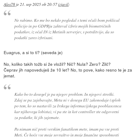
Ales78
je
21. sep 2025 ob 20:57
izjavil
:
Ne rabimo. Ko me bo nekdo pogledal s temi očali bom poklical
policijo in po GDPRju zahteval izbris mojih biometričnih
podatkov, iz očal IN iz Metinih serverjev, s potrditvijo, da so
podatki zares izbrisani.
Euagrus, a si to ti? (seveda je)
No, koliko takih tožb si že vložil? Nič? Nula? Zero? Zilč?
Čeprav jih napoveduješ že 10 let? No, to pove, kako resno te je za
jemat.
Kako bo to dosegel je pa njegov problem. In njegovi stroški.
Zdaj se pa zajebavajte, Meta ni v dosegu EU zakonodaje (sploh
po tem, ko so nastavili za Irskega informacijskega pooblascenca
kar njihovega lobista), vi pa ste in kot controller ste odgovorni
za podatke, ki jih zajemate.
Pa nimam nič proti verskim fanatikom mete, imam pa vse proti
Meti. Če hoče vse moje sovraštvo in moje finančne sposobnosti