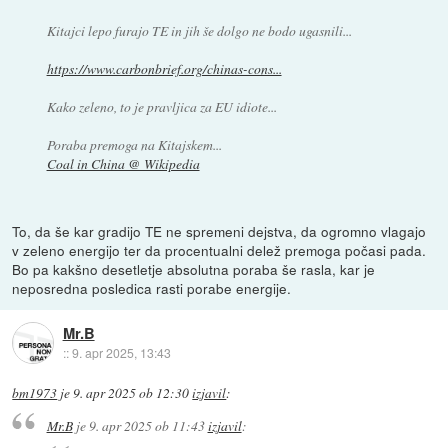
Kitajci lepo furajo TE in jih še dolgo ne bodo ugasnili...
https://www.carbonbrief.org/chinas-cons...
Kako zeleno, to je pravljica za EU idiote...
Poraba premoga na Kitajskem...
Coal in China @ Wikipedia
To, da še kar gradijo TE ne spremeni dejstva, da ogromno vlagajo
v zeleno energijo ter da procentualni delež premoga počasi pada.
Bo pa kakšno desetletje absolutna poraba še rasla, kar je
neposredna posledica rasti porabe energije.
Mr.B
::
9. apr 2025, 13:43
bm1973
je
9. apr 2025 ob 12:30
izjavil
:
Mr.B
je
9. apr 2025 ob 11:43
izjavil
: