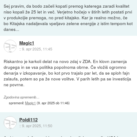
Sej pravim, da bodo začeli kopati premog katerega zaradi kvalitet
niso kopali že 25 let in več. Verjetno hočejo v štirih letih postati prvi
v produkcijie premoga, no pred kitajsko. Kar je realno možno, če
bo Kitajska nadaljevala vpeljavo zelene energije z istim tempom kot
danes...
Magic1
::
9. apr 2025, 11:45
Riskantno je karkoli delat na novo zdaj v ZDA. En klovn zamenja
drugega in se vsa politika popolnoma obrne. Če vložiš ogromno
denarja v izkopavanje, bo kot prvo trajalo par let, da se sploh fajn
zalaufa, potem so pa že nove volitve. V parih letih pa se investicija
ne povrne.
Zgodovina sprememb…
spremenil:
Magic1
(
9. apr 2025 ob 11:46
)
Poldi112
::
9. apr 2025, 11:50