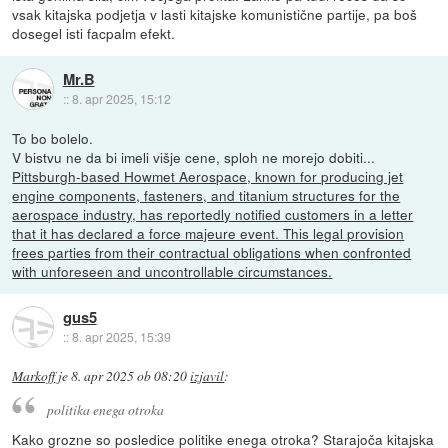
vsak kitajska podjetja v lasti kitajske komunistične partije, pa boš
dosegel isti facpalm efekt.
Mr.B
::
8. apr 2025, 15:12
To bo bolelo.
V bistvu ne da bi imeli višje cene, sploh ne morejo dobiti...
Pittsburgh-based Howmet Aerospace, known for producing jet
engine components, fasteners, and titanium structures for the
aerospace industry, has reportedly notified customers in a letter
that it has declared a force majeure event. This legal provision
frees parties from their contractual obligations when confronted
with unforeseen and uncontrollable circumstances.
gus5
::
8. apr 2025, 15:39
Markoff
je
8. apr 2025 ob 08:20
izjavil
:
politika enega otroka
Kako grozne so posledice politike enega otroka? Starajoča kitajska