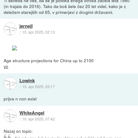
Ti seveda ne veš, da se je politika enega otroka začela leta 1980
(in trajala do 2016). Tako da boš šele čez 20 let videl, kako je z
deležem starejših od 65, v primerjavi z drugimi državami.
jernejl
::
10. apr 2025, 02:13
Age structure projections for China up to 2100
vir
Lowink
::
10. apr 2025, 03:17
prijva n non exist
WhiteAngel
::
10. apr 2025, 07:42
Nazaj on topic:
Kitajska ima daleč največja aktivna nahajališča teh kovin, njen