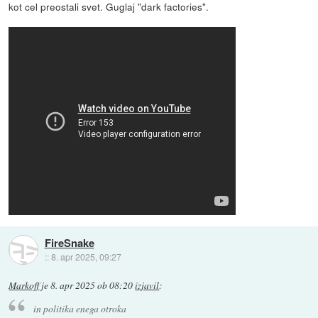
kot cel preostali svet. Guglaj "dark factories".
FireSnake
::
8. apr 2025, 09:27
Markoff
je
8. apr 2025 ob 08:20
izjavil
:
in politika enega otroka