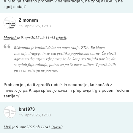
A ni to na splošno problem v demokracijah, ne zgolj v USA in ne
zgolj sedaj?
Zimonem
::
9. apr 2025, 12:18
Magic1
je
9. apr 2025 ob 11:45
izjavil
:
Riskantno je karkoli delat na novo zdaj v ZDA. En klovn
zamenja drugega in se vsa politika popolnoma obrne. Če vložiš
ogromno denarja v izkopavanje, bo kot prvo trajalo par let, da
se sploh fajn zalaufa, potem so pa že nove volitve. V parih letih
pa se investicija ne povrne.
Problem je , da ti zgradiš rudnik in separacije, ko končaš z
investicijo pa Kitajci sprostijo izvoz in preplavijo trg s poceni redkimi
zemljami.
bm1973
::
9. apr 2025, 12:30
Mr.B
je
9. apr 2025 ob 11:43
izjavil
: