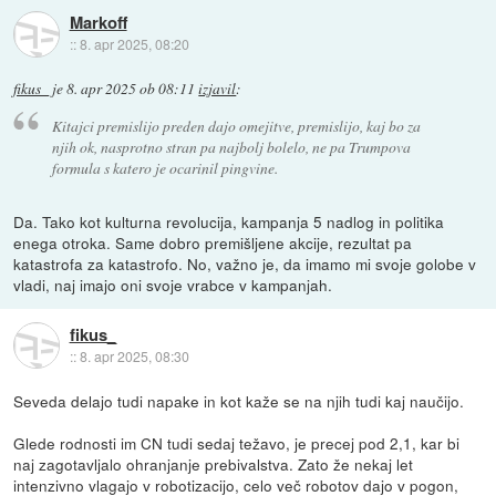
Markoff
::
8. apr 2025, 08:20
fikus_
je
8. apr 2025 ob 08:11
izjavil
:
Kitajci premislijo preden dajo omejitve, premislijo, kaj bo za
njih ok, nasprotno stran pa najbolj bolelo, ne pa Trumpova
formula s katero je ocarinil pingvine.
Da. Tako kot kulturna revolucija, kampanja 5 nadlog in politika
enega otroka. Same dobro premišljene akcije, rezultat pa
katastrofa za katastrofo. No, važno je, da imamo mi svoje golobe v
vladi, naj imajo oni svoje vrabce v kampanjah.
fikus_
::
8. apr 2025, 08:30
Seveda delajo tudi napake in kot kaže se na njih tudi kaj naučijo.
Glede rodnosti im CN tudi sedaj težavo, je precej pod 2,1, kar bi
naj zagotavljalo ohranjanje prebivalstva. Zato že nekaj let
intenzivno vlagajo v robotizacijo, celo več robotov dajo v pogon,