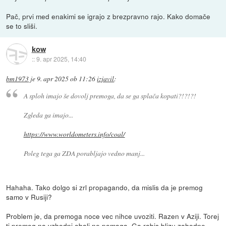
Pač, prvi med enakimi se igrajo z brezpravno rajo. Kako domače
se to sliši.
kow
::
9. apr 2025, 14:40
bm1973
je
9. apr 2025 ob 11:26
izjavil
:
A sploh imajo še dovolj premoga, da se ga splača kopati?!?!?!
Zgleda ga imajo...
https://www.worldometers.info/coal/
Poleg tega ga ZDA porabljajo vedno manj...
Hahaha. Tako dolgo si zrl propagando, da mislis da je premog
samo v Rusiji?
Problem je, da premoga noce vec nihce uvoziti. Razen v Aziji. Torej
ti premog na vzhodni obali ne pomaga. Ga rabis blizu zahodne