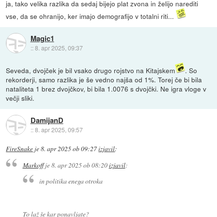
ja, tako velika razlika da sedaj bijejo plat zvona in želijo narediti
vse, da se ohranijo, ker imajo demografijo v totalni riti...
Magic1
::
8. apr 2025, 09:37
Seveda, dvojček je bil vsako drugo rojstvo na Kitajskem
. So
rekorderji, samo razlika je še vedno najša od 1%. Torej če bi bila
nataliteta 1 brez dvojčkov, bi bila 1.0076 s dvojčki. Ne igra vloge v
večji sliki.
DamijanD
::
8. apr 2025, 09:57
FireSnake
je
8. apr 2025 ob 09:27
izjavil
:
Markoff
je
8. apr 2025 ob 08:20
izjavil
:
in politika enega otroka
To laž še kar ponavljate?