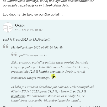
so ustanavljale komisije, ki naj bi dvigovale ozaveščenost ter
opravljale registracijska in inšpekcijska dela.
Logično, ne, že tako so punčke ubijali ...
Okapi
::
10. apr 2025, 01:32
gus5
je
8. apr 2025 ob 15:39
izjavil
:
Markoff
je
8. apr 2025 ob 08:20
izjavil
:
politika enega otroka
Kako grozne so posledice politike enega otroka? Starajoča
kitajska populacija? Leta 2022 so osebe, stare 65 let in več,
predstavljale
12.8 % kitajske populacije
. Strašno, zaradi
komunistov Kitajci izumirajo.
In kako je v cvetočih demokracijah Zahoda? Delež starejših od
65 let v
EU je l. 2023 znesel 21,3 %, v Sloveniji pa 21,5 %
populacije
. Res "obetavna" statistika. In še "bolj" bo, če
ksenofobom uspe uveljaviti proti-migrantsko agendo.