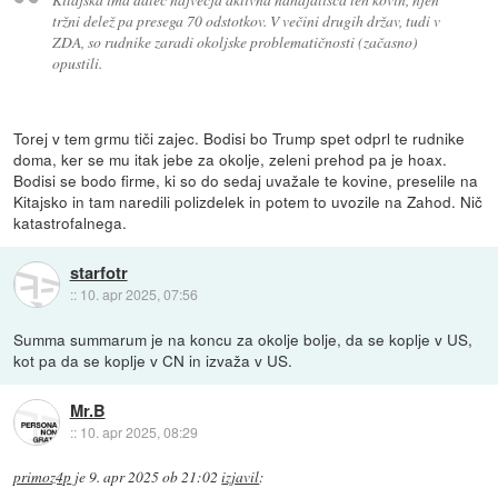
tržni delež pa presega 70 odstotkov. V večini drugih držav, tudi v
ZDA, so rudnike zaradi okoljske problematičnosti (začasno)
opustili.
Torej v tem grmu tiči zajec. Bodisi bo Trump spet odprl te rudnike
doma, ker se mu itak jebe za okolje, zeleni prehod pa je hoax.
Bodisi se bodo firme, ki so do sedaj uvažale te kovine, preselile na
Kitajsko in tam naredili polizdelek in potem to uvozile na Zahod. Nič
katastrofalnega.
starfotr
::
10. apr 2025, 07:56
Summa summarum je na koncu za okolje bolje, da se koplje v US,
kot pa da se koplje v CN in izvaža v US.
Mr.B
::
10. apr 2025, 08:29
primoz4p
je
9. apr 2025 ob 21:02
izjavil
: