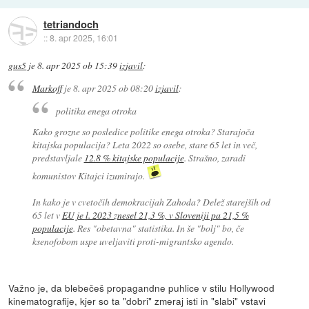
tetriandoch
::
8. apr 2025, 16:01
gus5
je
8. apr 2025 ob 15:39
izjavil
:
Markoff
je
8. apr 2025 ob 08:20
izjavil
:
politika enega otroka
Kako grozne so posledice politike enega otroka? Starajoča
kitajska populacija? Leta 2022 so osebe, stare 65 let in več,
predstavljale
12.8 % kitajske populacije
. Strašno, zaradi
komunistov Kitajci izumirajo.
In kako je v cvetočih demokracijah Zahoda? Delež starejših od
65 let v
EU je l. 2023 znesel 21,3 %, v Sloveniji pa 21,5 %
populacije
. Res "obetavna" statistika. In še "bolj" bo, če
ksenofobom uspe uveljaviti proti-migrantsko agendo.
Važno je, da blebečeš propagandne puhlice v stilu Hollywood
kinematografije, kjer so ta "dobri" zmeraj isti in "slabi" vstavi