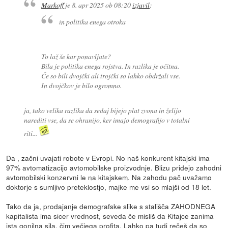
Markoff
je
8. apr 2025 ob 08:20
izjavil
:
in politika enega otroka
To laž še kar ponavljate?
Bila je politika enega
rojstva
. In razlika je očitna.
Če so bili dvojčki ali trojčki so lahko obdržali vse.
In dvojčkov je bilo ogromno.
ja, tako velika razlika da sedaj bijejo plat zvona in želijo
narediti vse, da se ohranijo, ker imajo demografijo v totalni
riti...
Da , začni uvajati robote v Evropi. No naš konkurent kitajski ima
97% avtomatizacijo avtomobilske proizvodnje. Blizu pridejo zahodni
avtomobilski konzervni le na kitajskem. Na zahodu pač uvažamo
doktorje s sumljivo preteklostjo, majke me vsi so mlajši od 18 let.
Tako da ja, prodajanje demografske slike s stališča ZAHODNEGA
kapitalista ima sicer vrednost, seveda če misliš da Kitajce zanima
ista gonilna sila, čim večjega profita. Lahko pa tudi rečeš da so