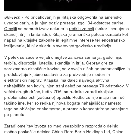
- Po pričakovanjih je Kitajska odgovorila na ameriško
Slo-Tech
uvedbo carin, a je njen odziv presegel zgolj 34-odstotne carine.
Omejili
so namreč izvoz nekaterih
redkih zemelj
(kakor imenujemo
skandij, itrij in lantanide). Kitajska je ameriške poteze označila kot
napad na kitajske zakonite in legitimne interese ter enostransko
izsiljevanje, ki ni v skladu s svetovnotrgovinsko ureditvijo.
V petek so začele veljati omejitve za izvoz samarija, gadolinija,
terbija, disprozija, lutecija, skandija in itrija. Čeprav gre za
sorazmerno eksotične kovine, so v svojih nišah nenadomestljive in
predstavljajo ključne sestavine za proizvodnjo modernih
elektronskih naprav. Kitajska ima daleč največja aktivna
nahajališča teh kovin, njen tržni delež pa presega 70 odstotkov. V
večini drugih držav, tudi v ZDA, so rudnike zaradi okoljske
problematičnosti (začasno) opustili. Redke zemlje imajo namreč
takšno ime, ker so redka njihova bogata nahajališča; namesto
tega so običajno enakomerno, a premalo koncentrirano posejane
po planetu.
Zaradi omejitev izvoza so med vsesplošno razprodajo delnic
močno poskočile delnice China Rare Earth Holdings Ltd, China