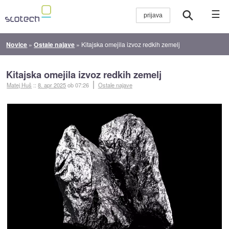
☰
Novice
»
Ostale najave
»
Kitajska omejila izvoz redkih zemelj
Kitajska omejila izvoz redkih zemelj
Matej Huš
::
8. apr 2025
ob 07:26
Ostale najave