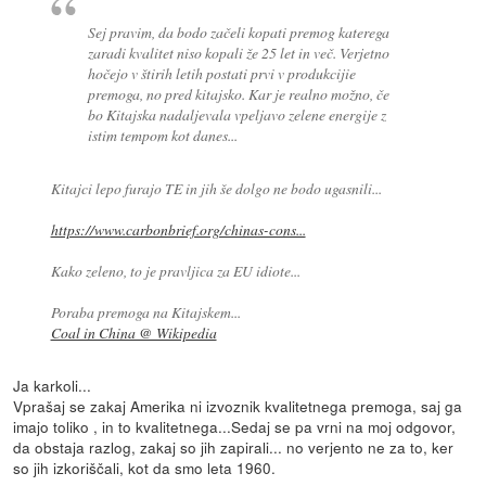
Sej pravim, da bodo začeli kopati premog katerega
zaradi kvalitet niso kopali že 25 let in več. Verjetno
hočejo v štirih letih postati prvi v produkcijie
premoga, no pred kitajsko. Kar je realno možno, če
bo Kitajska nadaljevala vpeljavo zelene energije z
istim tempom kot danes...
Kitajci lepo furajo TE in jih še dolgo ne bodo ugasnili...
https://www.carbonbrief.org/chinas-cons...
Kako zeleno, to je pravljica za EU idiote...
Poraba premoga na Kitajskem...
Coal in China @ Wikipedia
Ja karkoli...
Vprašaj se zakaj Amerika ni izvoznik kvalitetnega premoga, saj ga
imajo toliko , in to kvalitetnega...Sedaj se pa vrni na moj odgovor,
da obstaja razlog, zakaj so jih zapirali... no verjento ne za to, ker
so jih izkoriščali, kot da smo leta 1960.