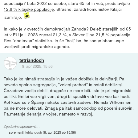
populacija? Leta 2022 so osebe, stare 65 let in več, predstavljale
12.8 % kitajske populacije
. Strašno, zaradi komunistov Kitajci
izumirajo.
In kako je v cvetočih demokracijah Zahoda? Delež starejših od 65
let v
EU je l. 2023 znesel 21,3 %, v Sloveniji pa 21,5 % populacije
.
Res "obetavna" statistika. In še "bolj" bo, če ksenofobom uspe
uveljaviti proti-migrantsko agendo.
tetriandoch
::
8. apr 2025, 15:56
Tako je ko nimaš strategije in je važen dobiček in delničarji. Pa
seveda spolna segregacija, "zeleni prehod" in ostali debilizmi.
Čezadeve vodijo debili, drugače ne more biti. Isto je pri migrantski
politiki. Eni bi vse vrgli ven, drugi bi spustili v državo vse kar hodi.
Kot kaže so v Španiji nekako zastavili zadevo. Nemški Wilkommen
pa ne more delovati. Zmaga pa itak samoodklop od poceni surovin.
Pa.metanje denarja v vojne, namesto v razvoj.
Zgodovina sprememb…
spremenil:
tetriandoch
(
8. apr 2025 ob 15:56
)