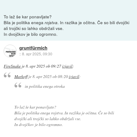
To laž še kar ponavljate?
Bila je politika enega
. In razlika je očitna. Če so bili dvojčki
rojstva
ali trojčki so lahko obdržali vse.
In dvojčkov je bilo ogromno.
gruntfürmich
::
8. apr 2025, 09:30
FireSnake
je
8. apr 2025 ob 09:27
izjavil
:
Markoff
je
8. apr 2025 ob 08:20
izjavil
:
in politika enega otroka
To laž še kar ponavljate?
Bila je politika enega
rojstva
. In razlika je očitna. Če so bili
dvojčki ali trojčki so lahko obdržali vse.
In dvojčkov je bilo ogromno.