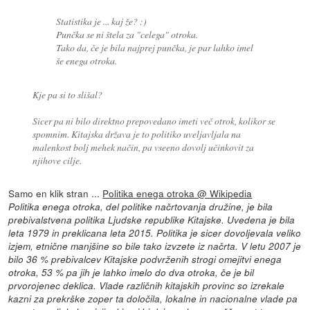
Statistika je ... kaj že? :)
Punčka se ni štela za "celega" otroka.
Tako da, če je bila najprej punčka, je par lahko imel
še enega otroka.
Kje pa si to slišal?
Sicer pa ni bilo direktno prepovedano imeti več otrok, kolikor se
spomnim. Kitajska država je to politiko uveljavljala na
malenkost bolj mehek način, pa vseeno dovolj učinkovit za
njihove cilje.
Samo en klik stran ...
Politika enega otroka @ Wikipedia
Politika enega otroka, del politike načrtovanja družine, je bila
prebivalstvena politika Ljudske republike Kitajske. Uvedena je bila
leta 1979 in preklicana leta 2015. Politika je sicer dovoljevala veliko
izjem, etnične manjšine so bile tako izvzete iz načrta. V letu 2007 je
bilo 36 % prebivalcev Kitajske podvrženih strogi omejitvi enega
otroka, 53 % pa jih je lahko imelo do dva otroka, če je bil
prvorojenec deklica. Vlade različnih kitajskih provinc so izrekale
kazni za prekrške zoper ta določila, lokalne in nacionalne vlade pa