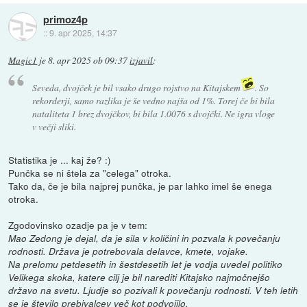
primoz4p
::
9. apr 2025, 14:37
Magic1
je
8. apr 2025 ob 09:37
izjavil
:
Seveda, dvojček je bil vsako drugo rojstvo na Kitajskem
. So
rekorderji, samo razlika je še vedno najša od 1%. Torej če bi bila
nataliteta 1 brez dvojčkov, bi bila 1.0076 s dvojčki. Ne igra vloge
v večji sliki.
Statistika je ... kaj že? :)
Punčka se ni štela za "celega" otroka.
Tako da, če je bila najprej punčka, je par lahko imel še enega
otroka.
Zgodovinsko ozadje pa je v tem:
Mao Zedong je dejal, da je sila v količini in pozvala k povečanju
rodnosti. Država je potrebovala delavce, kmete, vojake.
Na prelomu petdesetih in šestdesetih let je vodja uvedel politiko
Velikega skoka, katere cilj je bil narediti Kitajsko najmočnejšo
državo na svetu. Ljudje so pozivali k povečanju rodnosti. V teh letih
se je število prebivalcev več kot podvojilo.