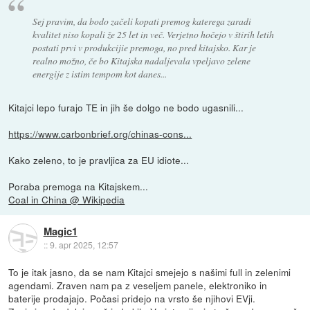
Sej pravim, da bodo začeli kopati premog katerega zaradi
kvalitet niso kopali že 25 let in več. Verjetno hočejo v štirih letih
postati prvi v produkcijie premoga, no pred kitajsko. Kar je
realno možno, če bo Kitajska nadaljevala vpeljavo zelene
energije z istim tempom kot danes...
Kitajci lepo furajo TE in jih še dolgo ne bodo ugasnili...
https://www.carbonbrief.org/chinas-cons...
Kako zeleno, to je pravljica za EU idiote...
Poraba premoga na Kitajskem...
Coal in China @ Wikipedia
Magic1
::
9. apr 2025, 12:57
To je itak jasno, da se nam Kitajci smejejo s našimi full in zelenimi
agendami. Zraven nam pa z veseljem panele, elektroniko in
baterije prodajajo. Počasi pridejo na vrsto še njihovi EVji.