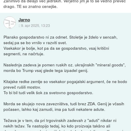
Zanimivo da delajo več jedrskih. Verjetno jim je to še vedno preveč
drago. TE so znatno cenejše.
Jarno
::
9. apr 2025, 13:23
Plansko gospodarstvo ni za odmet. Stoletje je ždelo v sencah,
sedaj pa se bo vrnilo v razviti svet.
Vsekakor je bolje, kot pa da se gospodarstvo, vsaj kritični
segmenti, ne načrtuje.
Naslednja zadeva je pomen ruskih oz. ukrajinskih "mineral goods",
morda bo Trump vsaj glede tega izpadel genij.
Kitajske redke zemlje so vsekakor pogajalski argument, če ne bodo
preveč rušili mostov.
To bi bil tudi velik šok za svetovno gospodarstvo.
Morda se skujejo nova zavezništva, tudi brez ZDA. Genij je včasih
počasen, lahko kaj zamudi, ima pa tudi nekatere adute.
Težava je v tem, da pri trgovinskih zadevah z "aduti" nikdar ni
nekih težav. Te nastopijo tedaj, ko kdo proizvaja takšno ali