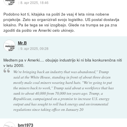
::
8. apr 2025, 18:46
Podobno kot ti, kitajska na pošti že vsaj 4 leta nima nobene
projekcije. Zato so organizirali svojo logistiko. US postal dostavlja
lokalno. Pa še tega se vsi izogibajo. Glede na trumpa se pa zna
zgoditi da pošto ve Ameriki celo ukinejo.
Mr.B
::
9. apr 2025, 09:28
Medtem pa v Amerki.... obujajo industrijo ki ni bila konkurenčna niti
v letu 2000.
We're bringing back an industry that was abandoned," Trump
said at the White House, standing in front of about three dozen
mostly male coal miners wearing hard hats. "We're going to put
the miners back to work," Trump said about a workforce that has
sunk to about 40,000 from 70,000 ten years ago. Trump, a
Republican, campaigned on a promise to increase U.S. energy
output and has sought to roll back energy and environmental
regulations since taking office on January 20
bm1973