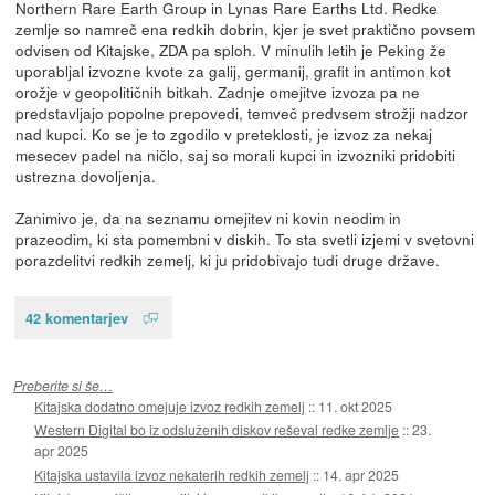
Northern Rare Earth Group in Lynas Rare Earths Ltd. Redke
zemlje so namreč ena redkih dobrin, kjer je svet praktično povsem
odvisen od Kitajske, ZDA pa sploh. V minulih letih je Peking že
uporabljal izvozne kvote za galij, germanij, grafit in antimon kot
orožje v geopolitičnih bitkah. Zadnje omejitve izvoza pa ne
predstavljajo popolne prepovedi, temveč predvsem strožji nadzor
nad kupci. Ko se je to zgodilo v preteklosti, je izvoz za nekaj
mesecev padel na ničlo, saj so morali kupci in izvozniki pridobiti
ustrezna dovoljenja.
Zanimivo je, da na seznamu omejitev ni kovin neodim in
prazeodim, ki sta pomembni v diskih. To sta svetli izjemi v svetovni
porazdelitvi redkih zemelj, ki ju pridobivajo tudi druge države.
42 komentarjev
Preberite si še…
Kitajska dodatno omejuje izvoz redkih zemelj
::
11. okt 2025
Western Digital bo iz odsluženih diskov reševal redke zemlje
::
23.
apr 2025
Kitajska ustavila izvoz nekaterih redkih zemelj
::
14. apr 2025