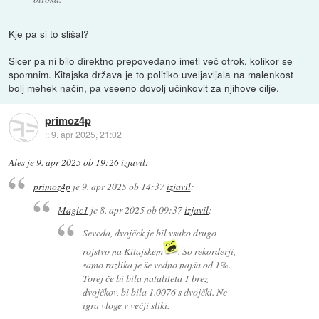
Kje pa si to slišal?
Sicer pa ni bilo direktno prepovedano imeti več otrok, kolikor se
spomnim. Kitajska država je to politiko uveljavljala na malenkost
bolj mehek način, pa vseeno dovolj učinkovit za njihove cilje.
primoz4p
::
9. apr 2025, 21:02
Ales
je
9. apr 2025 ob 19:26
izjavil
:
primoz4p
je
9. apr 2025 ob 14:37
izjavil
:
Magic1
je
8. apr 2025 ob 09:37
izjavil
:
Seveda, dvojček je bil vsako drugo
rojstvo na Kitajskem
. So rekorderji,
samo razlika je še vedno najša od 1%.
Torej če bi bila nataliteta 1 brez
dvojčkov, bi bila 1.0076 s dvojčki. Ne
igra vloge v večji sliki.