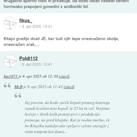
drugačno sporno robo in pričakuje, da bodo ostali nasedli ceneni
hormosko prepojeni govedini z antibiotiki itd.
fikus_
::
9. apr 2025, 13:31
Kitajci gradijo dosti JE, ker tudi njih tepe onesnaženo okolje,
onesnažen zrak,...
Poldi112
::
9. apr 2025, 13:41
bm1973
je
9. apr 2025 ob 12:30
izjavil
:
Mr.B
je
9. apr 2025 ob 11:43
izjavil
:
Sej pravim, da bodo začeli kopati premog katerega
zaradi kvalitet niso kopali že 25 let in več. Verjetno
hočejo v štirih letih postati prvi v produkcijie
premoga, no pred kitajsko. Kar je realno možno, če
bo Kitajska nadaljevala vpeljavo zelene energije z
istim tempom kot danes...