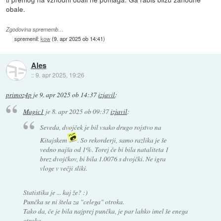
obale.
Zgodovina sprememb…
spremenil:
kow
(
9. apr 2025 ob 14:41
)
Ales
::
9. apr 2025, 19:26
primoz4p
je
9. apr 2025 ob 14:37
izjavil
:
Magic1
je
8. apr 2025 ob 09:37
izjavil
:
Seveda, dvojček je bil vsako drugo rojstvo na
Kitajskem
. So rekorderji, samo razlika je še
vedno najša od 1%. Torej če bi bila nataliteta 1
brez dvojčkov, bi bila 1.0076 s dvojčki. Ne igra
vloge v večji sliki.
Statistika je ... kaj že? :)
Punčka se ni štela za "celega" otroka.
Tako da, če je bila najprej punčka, je par lahko imel še enega
otroka.