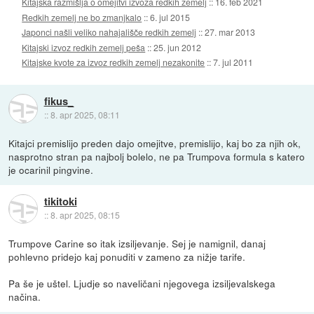
Kitajska razmišlja o omejitvi izvoza redkih zemelj
::
16. feb 2021
Redkih zemelj ne bo zmanjkalo
::
6. jul 2015
Japonci našli veliko nahajališče redkih zemelj
::
27. mar 2013
Kitajski izvoz redkih zemelj peša
::
25. jun 2012
Kitajske kvote za izvoz redkih zemelj nezakonite
::
7. jul 2011
fikus_
::
8. apr 2025, 08:11
Kitajci premislijo preden dajo omejitve, premislijo, kaj bo za njih ok,
nasprotno stran pa najbolj bolelo, ne pa Trumpova formula s katero
je ocarinil pingvine.
tikitoki
::
8. apr 2025, 08:15
Trumpove Carine so itak izsiljevanje. Sej je namignil, danaj
pohlevno pridejo kaj ponuditi v zameno za nižje tarife.
Pa še je uštel. Ljudje so naveličani njegovega izsiljevalskega
načina.