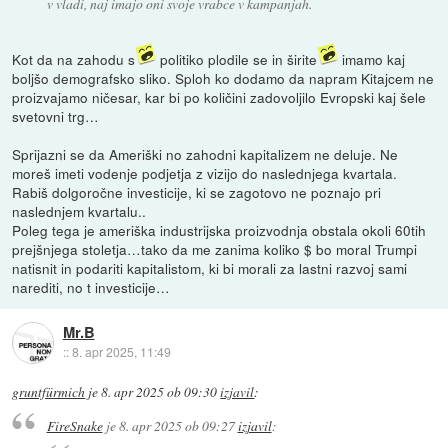
v vladi, naj imajo oni svoje vrabce v kampanjah.
Kot da na zahodu s
politiko plodile se in širite
imamo kaj
boljšo demografsko sliko. Sploh ko dodamo da napram Kitajcem ne
proizvajamo ničesar, kar bi po količini zadovoljilo Evropski kaj šele
svetovni trg…
Sprijazni se da Ameriški no zahodni kapitalizem ne deluje. Ne
moreš imeti vodenje podjetja z vizijo do naslednjega kvartala.
Rabiš dolgoročne investicije, ki se zagotovo ne poznajo pri
naslednjem kvartalu..
Poleg tega je ameriška industrijska proizvodnja obstala okoli 60tih
prejšnjega stoletja…tako da me zanima koliko $ bo moral Trumpi
natisnit in podariti kapitalistom, ki bi morali za lastni razvoj sami
narediti, no t investicije…
Mr.B
::
8. apr 2025, 11:49
gruntfürmich
je
8. apr 2025 ob 09:30
izjavil
:
FireSnake
je
8. apr 2025 ob 09:27
izjavil
: