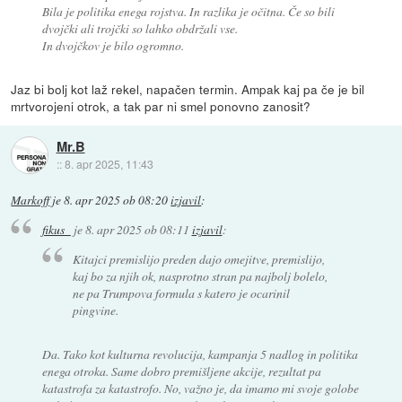
Bila je politika enega
rojstva
. In razlika je očitna. Če so bili
dvojčki ali trojčki so lahko obdržali vse.
In dvojčkov je bilo ogromno.
Jaz bi bolj kot laž rekel, napačen termin. Ampak kaj pa če je bil
mrtvorojeni otrok, a tak par ni smel ponovno zanosit?
Mr.B
::
8. apr 2025, 11:43
Markoff
je
8. apr 2025 ob 08:20
izjavil
:
fikus_
je
8. apr 2025 ob 08:11
izjavil
:
Kitajci premislijo preden dajo omejitve, premislijo,
kaj bo za njih ok, nasprotno stran pa najbolj bolelo,
ne pa Trumpova formula s katero je ocarinil
pingvine.
Da. Tako kot kulturna revolucija, kampanja 5 nadlog in politika
enega otroka. Same dobro premišljene akcije, rezultat pa
katastrofa za katastrofo. No, važno je, da imamo mi svoje golobe