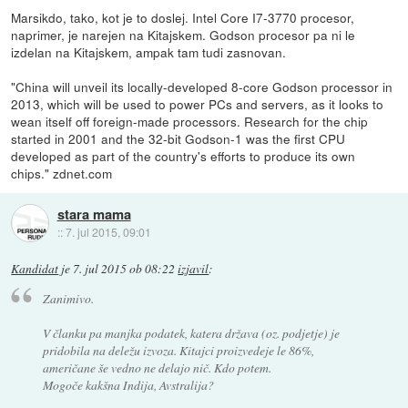
Marsikdo, tako, kot je to doslej. Intel Core I7-3770 procesor,
naprimer, je narejen na Kitajskem. Godson procesor pa ni le
izdelan na Kitajskem, ampak tam tudi zasnovan.
"China will unveil its locally-developed 8-core Godson processor in
2013, which will be used to power PCs and servers, as it looks to
wean itself off foreign-made processors. Research for the chip
started in 2001 and the 32-bit Godson-1 was the first CPU
developed as part of the country's efforts to produce its own
chips." zdnet.com
stara mama
::
7. jul 2015, 09:01
Kandidat
je
7. jul 2015 ob 08:22
izjavil
:
Zanimivo.
V članku pa manjka podatek, katera država (oz. podjetje) je
pridobila na deležu izvoza. Kitajci proizvedeje le 86%,
američane še vedno ne delajo nič. Kdo potem.
Mogoče kakšna Indija, Avstralija?