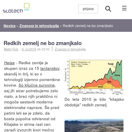
☰
Novice
»
Znanost in tehnologija
»
Redkih zemelj ne bo zmanjkalo
Redkih zemelj ne bo zmanjkalo
Matej Huš
::
6. jul 2015
ob 22:43
Znanost in tehnologija
- Redke zemlje je
Heise
skupen izraz za 15
lantanidov
,
skandij in itrij, ki so v
tehnologiji izjemno pomembne
kovine.
So ključne surovine
,
saj jih sicer potrebujemo zelo
malo, a brez njih praktično ni
Do leta 2010 je bilo "kitajsko
mogoče sestaviti moderne
obdobje" redkih zemelj
elektronske naprave. Še pred
petimi leti se je zdelo, da
bosta popolna odvisnost od
Kitajske in strma rast cen
zaradi izvoznih kvot močno