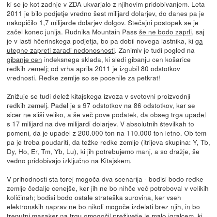
ki se je kot zadnje v ZDA ukvarjalo z njihovim pridobivanjem. Leta
2011 je bilo podjetje vredno šest milijard dolarjev, do danes pa je
nakopičilo 1,7 milijarde dolarjev dolgov. Stečajni postopek se je
začel konec junija. Rudnika Mountain Pass
še ne bodo zaprli
, saj
je v lasti hčerinskega podjetja, bo pa dobil novega lastnika, ki
ga
utegne zapreti zaradi nedonosnosti
. Zanimiv je tudi pogled na
gibanje cen
indeksnega sklada, ki sledi gibanju cen košarice
redkih zemelj; od vrha aprila 2011 je izgubil 80 odstotkov
vrednosti. Redke zemlje so se pocenile za petkrat!
Znižuje se tudi delež kitajskega izvoza v svetovni proizvodnji
redkih zemelj. Padel je s 97 odstotkov na 86 odstotkov, kar se
sicer ne sliši veliko, a še več pove podatek, da obseg trga
upadel
s 17 milijard na dve milijardi dolarjev. V absolutnih številkah to
pomeni, da je upadel z 200.000 ton na 110.000 ton letno. Ob tem
pa je treba poudariti, da težke redke zemlje (itrijeva skupina: Y, Tb,
Dy, Ho, Er, Tm, Yb, Lu), ki jih potrebujemo manj, a so dražje, še
vedno pridobivajo izključno na Kitajskem.
V prihodnosti sta torej mogoča dva scenarija - bodisi bodo redke
zemlje čedalje cenejše, ker jih ne bo nihče več potreboval v velikih
količinah; bodisi bodo ostale strateška surovina, ker vseh
elektronskih naprav ne bo nikoli mogoče izdelati brez njih, in bo
trenutni masaker na trgu omogočil preživetje le malo igralcem, ki