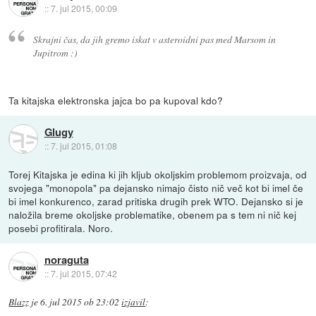
::
7. jul 2015, 00:09
Skrajni čas, da jih gremo iskat v asteroidni pas med Marsom in
Jupitrom :)
Ta kitajska elektronska jajca bo pa kupoval kdo?
Glugy
::
7. jul 2015, 01:08
Torej Kitajska je edina ki jih kljub okoljskim problemom proizvaja, od
svojega "monopola" pa dejansko nimajo čisto nič več kot bi imel če
bi imel konkurenco, zarad pritiska drugih prek WTO. Dejansko si je
naložila breme okoljske problematike, obenem pa s tem ni nič kej
posebi profitirala. Noro.
noraguta
::
7. jul 2015, 07:42
Blazz
je
6. jul 2015 ob 23:02
izjavil
: