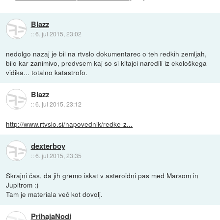
Blazz
::
6. jul 2015, 23:02
nedolgo nazaj je bil na rtvslo dokumentarec o teh redkih zemljah,
bilo kar zanimivo, predvsem kaj so si kitajci naredili iz ekološkega
vidika... totalno katastrofo.
Blazz
::
6. jul 2015, 23:12
http://www.rtvslo.si/napovednik/redke-z...
dexterboy
::
6. jul 2015, 23:35
Skrajni čas, da jih gremo iskat v asteroidni pas med Marsom in
Jupitrom :)
Tam je materiala več kot dovolj.
PrihajaNodi