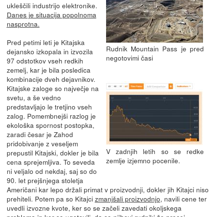
ukleščili industrijo elektronike.
Danes je situacija popolnoma
nasprotna.
Pred petimi leti je Kitajska
Rudnik Mountain Pass je pred
dejansko izkopala in izvozila
negotovimi časi
97 odstotkov vseh redkih
zemelj, kar je bila posledica
kombinacije dveh dejavnikov.
Kitajske zaloge so največje na
svetu, a še vedno
predstavljajo le tretjino vseh
zalog. Pomembnejši razlog je
ekološka spornost postopka,
zaradi česar je Zahod
pridobivanje z veseljem
V zadnjih letih so se redke
prepustil Kitajski, dokler je bila
zemlje izjemno pocenile.
cena sprejemljiva. To seveda
ni veljalo od nekdaj, saj so do
90. let prejšnjega stoletja
Američani kar lepo držali primat v proizvodnji, dokler jih Kitajci niso
prehiteli. Potem pa so Kitajci
zmanjšali proizvodnjo
, navili cene ter
uvedli izvozne kvote, ker so se začeli zavedati okoljskega
problema in ker so ugotovili, da so njihovi rudniki že precej