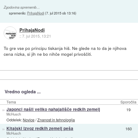
Zgodovina sprememb…
spremenilo:
PrihajaNodi
(
7. jul 2015 ob 13:16
)
PrihajaNodi
::
7. jul 2015, 13:21
To gre vse po principu tiskanja hiš. Ne glede na to da je njihova
cena nizka, si jih ne bo nihče mogel privoščiti.
Vredno ogleda ...
Tema
Sporočila
»
Japonci našli veliko nahajališče redkih zemelj
19
McHusch
Oddelek:
Novice
/
Znanost in tehnologija
»
Kitajski izvoz redkih zemelj peša
160
McHusch