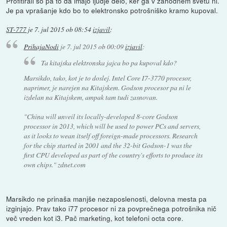
Profitirali so pa to da imajo ljudje delo, ker ga v zahodnem svetu ni.
Je pa vprašanje kdo bo to elektronsko potrošniško kramo kupoval.
ST-777
je
7. jul 2015 ob 08:54
izjavil
:
PrihajaNodi
je
7. jul 2015 ob 00:09
izjavil
:
Ta kitajska elektronska jajca bo pa kupoval kdo?
Marsikdo, tako, kot je to doslej. Intel Core I7-3770 procesor,
naprimer, je narejen na Kitajskem. Godson procesor pa ni le
izdelan na Kitajskem, ampak tam tudi zasnovan.
"China will unveil its locally-developed 8-core Godson
processor in 2013, which will be used to power PCs and servers,
as it looks to wean itself off foreign-made processors. Research
for the chip started in 2001 and the 32-bit Godson-1 was the
first CPU developed as part of the country's efforts to produce its
own chips." zdnet.com
Marsikdo ne prinaša manjše nezaposlenosti, delovna mesta pa
izginjajo. Prav tako i77 procesor ni za povprečnega potrošnika nič
več vreden kot i3. Pač marketing, kot telefoni octa core.