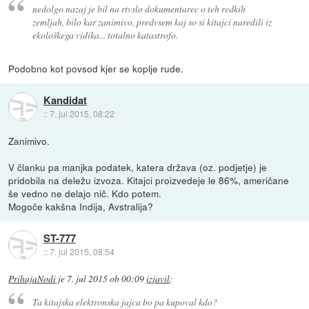
nedolgo nazaj je bil na rtvslo dokumentarec o teh redkih
zemljah, bilo kar zanimivo, predvsem kaj so si kitajci naredili iz
ekološkega vidika... totalno katastrofo.
Podobno kot povsod kjer se koplje rude.
Kandidat
::
7. jul 2015, 08:22
Zanimivo.
V članku pa manjka podatek, katera država (oz. podjetje) je
pridobila na deležu izvoza. Kitajci proizvedeje le 86%, američane
še vedno ne delajo nič. Kdo potem.
Mogoče kakšna Indija, Avstralija?
ST-777
::
7. jul 2015, 08:54
PrihajaNodi
je
7. jul 2015 ob 00:09
izjavil
:
Ta kitajska elektronska jajca bo pa kupoval kdo?