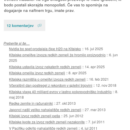
bodo postali skorajda monopolisti. Če vas to spominja na
dogajanje na naftnem trgu, imate prav.
12 komentarjev
Preberite si še…
Nvidia bo spet prodajala čipe H20 na Kitajsko
::
16. jul 2025
Kitajske omejitve izvoza redkih zemelj že hromijo proizvodnjo
::
6. jun
2025
Kitajska ustavila izvoz nekaterih redkih zemelj
::
14. apr 2025
Kitajska omejila izvoz redkih zemelj
::
8. apr 2025
Kitajska razmišlja o omejitvi izvoza redkih zemelj
::
16. feb 2021
Včerajšnji dan postregel z rekordom v spletni trgovini
::
12. nov 2018
Kitajska vlaga 40 milijard evrov v lastno polprevodniško industrijo
::
8.
maj 2018
Redke zemlje in računalniki
::
27. okt 2013
Japonci našli veliko nahajališče redkih zemelj
::
27. mar 2013
Kitajski izvoz redkih zemelj peša
::
25. jun 2012
Kitajske kvote za izvoz redkih zemelj nezakonite
::
7. jul 2011
V Pacifiku odkrito nahajališče redkih zemelj
::
4. jul 2011