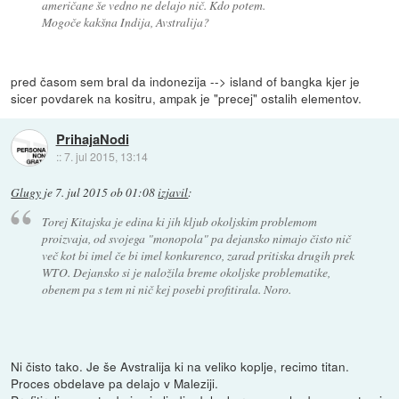
američane še vedno ne delajo nič. Kdo potem.
Mogoče kakšna Indija, Avstralija?
pred časom sem bral da indonezija --> island of bangka kjer je
sicer povdarek na kositru, ampak je "precej" ostalih elementov.
PrihajaNodi
::
7. jul 2015, 13:14
Glugy
je
7. jul 2015 ob 01:08
izjavil
:
Torej Kitajska je edina ki jih kljub okoljskim problemom
proizvaja, od svojega "monopola" pa dejansko nimajo čisto nič
več kot bi imel če bi imel konkurenco, zarad pritiska drugih prek
WTO. Dejansko si je naložila breme okoljske problematike,
obenem pa s tem ni nič kej posebi profitirala. Noro.
Ni čisto tako. Je še Avstralija ki na veliko koplje, recimo titan.
Proces obdelave pa delajo v Maleziji.