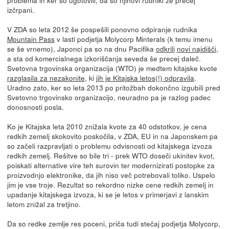
izčrpani.
V ZDA so leta 2012 še pospešili ponovno odpiranje rudnika
Mountain Pass
v lasti podjetja Molycorp Minterals (k temu imenu
se še vrnemo), Japonci pa so na dnu Pacifika
odkrili
novi najdišči
,
a sta od komercialnega izkoriščanja seveda še precej daleč.
Svetovna trgovinska organizacija (WTO) je medtem kitajske kvote
razglasila za nezakonite
, ki
jih je Kitajska letos(!) odpravila
.
Uradno zato, ker so leta 2013 po pritožbah dokončno izgubili pred
Svetovno trgovinsko organizacijo, neuradno pa je razlog padec
donosnosti posla.
Ko je Kitajska leta 2010 znižala kvote za 40 odstotkov, je cena
redkih zemelj skokovito poskočila, v ZDA, EU in na Japonskem pa
so začeli razpravljati o problemu odvisnosti od kitajskega izvoza
redkih zemelj. Rešitve so bile tri - prek WTO doseči ukinitev kvot,
poiskati alternative vire teh surovin ter modernizirati postopke za
proizvodnjo elektronike, da jih niso več potrebovali toliko. Uspelo
jim je vse troje. Rezultat so rekordno nizke cene redkih zemelj in
upadanje kitajskega izvoza, ki se je letos v primerjavi z lanskim
letom znižal za tretjino.
Da so redke zemlje res poceni, priča tudi stečaj podjetja Molycorp,