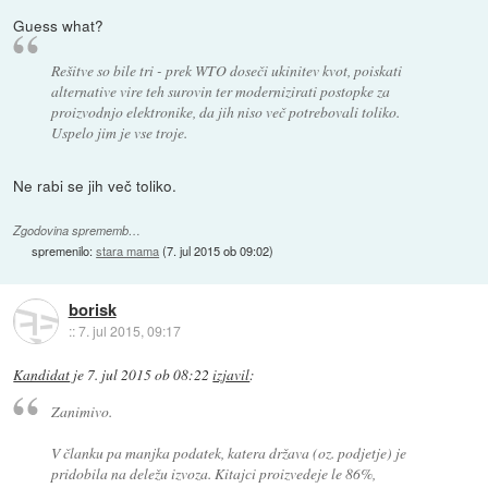
Guess what?
Rešitve so bile tri - prek WTO doseči ukinitev kvot, poiskati
alternative vire teh surovin ter modernizirati postopke za
proizvodnjo elektronike, da jih niso več potrebovali toliko.
Uspelo jim je vse troje.
Ne rabi se jih več toliko.
Zgodovina sprememb…
spremenilo:
stara mama
(
7. jul 2015 ob 09:02
)
borisk
::
7. jul 2015, 09:17
Kandidat
je
7. jul 2015 ob 08:22
izjavil
:
Zanimivo.
V članku pa manjka podatek, katera država (oz. podjetje) je
pridobila na deležu izvoza. Kitajci proizvedeje le 86%,