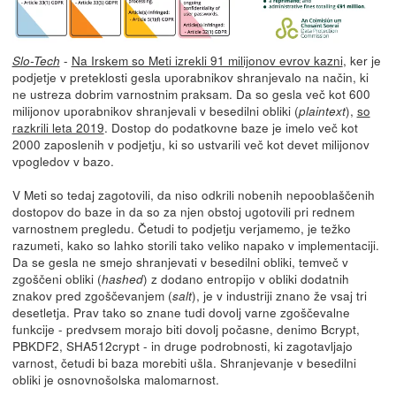
-
Na Irskem so Meti izrekli 91 milijonov evrov kazni
, ker je
Slo-Tech
podjetje v preteklosti gesla uporabnikov shranjevalo na način, ki
ne ustreza dobrim varnostnim praksam. Da so gesla več kot 600
milijonov uporabnikov shranjevali v besedilni obliki (
),
so
plaintext
razkrili leta 2019
. Dostop do podatkovne baze je imelo več kot
2000 zaposlenih v podjetju, ki so ustvarili več kot devet milijonov
vpogledov v bazo.
V Meti so tedaj zagotovili, da niso odkrili nobenih nepooblaščenih
dostopov do baze in da so za njen obstoj ugotovili pri rednem
varnostnem pregledu. Četudi to podjetju verjamemo, je težko
razumeti, kako so lahko storili tako veliko napako v implementaciji.
Da se gesla ne smejo shranjevati v besedilni obliki, temveč v
zgoščeni obliki (
) z dodano entropijo v obliki dodatnih
hashed
znakov pred zgoščevanjem (
), je v industriji znano že vsaj tri
salt
desetletja. Prav tako so znane tudi dovolj varne zgoščevalne
funkcije - predvsem morajo biti dovolj počasne, denimo Bcrypt,
PBKDF2, SHA512crypt - in druge podrobnosti, ki zagotavljajo
varnost, četudi bi baza morebiti ušla. Shranjevanje v besedilni
obliki je osnovnošolska malomarnost.