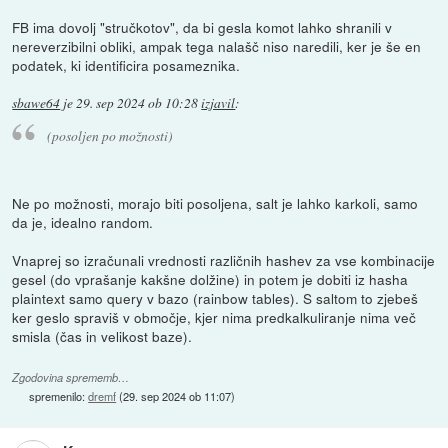
FB ima dovolj "stručkotov", da bi gesla komot lahko shranili v
nereverzibilni obliki, ampak tega nalašč niso naredili, ker je še en
podatek, ki identificira posameznika.
sbawe64
je
29. sep 2024 ob 10:28
izjavil
:
(posoljen po možnosti)
Ne po možnosti, morajo biti posoljena, salt je lahko karkoli, samo
da je, idealno random.
Vnaprej so izračunali vrednosti različnih hashev za vse kombinacije
gesel (do vprašanje kakšne dolžine) in potem je dobiti iz hasha
plaintext samo query v bazo (rainbow tables). S saltom to zjebeš
ker geslo spraviš v območje, kjer nima predkalkuliranje nima več
smisla (čas in velikost baze).
Zgodovina sprememb…
spremenilo:
dremf
(
29. sep 2024 ob 11:07
)