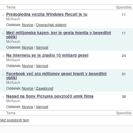
Tema
Sporočila
»
Predogledna verzija Windows Recall je tu
11
McHusch
Oddelek:
Novice
/
Operacijski sistemi
»
Meti milijonska kazen, ker je gesla hranila v besedilni
11
obliki
McHusch
Oddelek:
Novice
/
Varnost
»
Na internetu se je znašlo 10 milijard gesel
24
McHusch
Oddelek:
Novice
/
Varnost
»
Facebook več sto milijonov gesel hranil v besedilni
31
obliki
McHusch
Oddelek:
Novice
/
Zasebnost
»
Napad na Sony Pictures povzročil umik filma
38
McHusch
Oddelek:
Novice
/
Varnost
Tema
Sporočila
Več podobnih tem