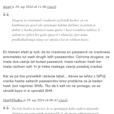
dremf
je
29. sep 2024 ob 11:00
izjavil
:
Vnaprej so izračunali vrednosti različnih hashev za vse
kombinacije gesel (do vprašanje kakšne dolžine) in potem je
dobiti iz hasha plaintext samo query v bazo (rainbow tables). S
saltom to zjebeš ker geslo spraviš v območje, kjer nima
predkalkuliranje nima več smisla (čas in velikost baze).
En bistven efekt je tudi, da ko cracknes en password ne crackness
avtomatsko tut vseh drugih istih passwordov. Oziroma drugace, ce
imata dva userja isti butast password, imata razlicen hash ker
imata razlicen salt. In je treba vsakega userja posebaj crackat.
Kar se pa tice prevelikih rainbow tabel... danes se lahko z GPUji
cracka hashe saltanih passwordov brez problema ce je beden
hash (kot naprimer SHA). Tko da ti salt nic ne pomaga, ce so
ukradli bazo in si uporabil SHA.
OutOfTheBox
je
29. sep 2024 ob 09:43
izjavil
:
Za tiste bralce te novice, ki se sprašujejo kako zadeve dejansko
delujejo po varnostnih standardih in ali imajo administratorji