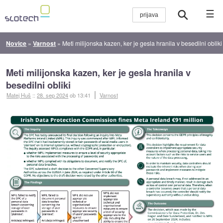
☰
Novice
»
Varnost
»
Meti milijonska kazen, ker je gesla hranila v besedilni obliki
Meti milijonska kazen, ker je gesla hranila v
besedilni obliki
Matej Huš
::
28. sep 2024
ob 13:41
Varnost