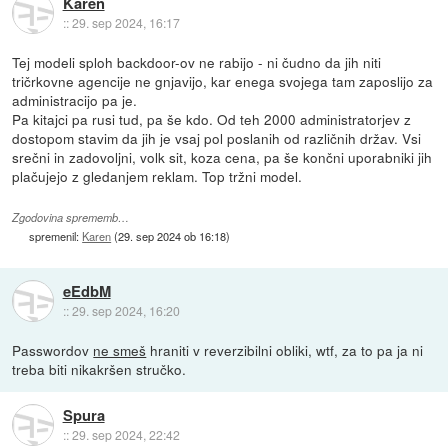
Karen
::
29. sep 2024, 16:17
Tej modeli sploh backdoor-ov ne rabijo - ni čudno da jih niti
tričrkovne agencije ne gnjavijo, kar enega svojega tam zaposlijo za
administracijo pa je.
Pa kitajci pa rusi tud, pa še kdo. Od teh 2000 administratorjev z
dostopom stavim da jih je vsaj pol poslanih od različnih držav. Vsi
srečni in zadovoljni, volk sit, koza cena, pa še končni uporabniki jih
plačujejo z gledanjem reklam. Top tržni model.
Zgodovina sprememb…
spremenil:
Karen
(
29. sep 2024 ob 16:18
)
eEdbM
::
29. sep 2024, 16:20
Passwordov
ne smeš
hraniti v reverzibilni obliki, wtf, za to pa ja ni
treba biti nikakršen stručko.
Spura
::
29. sep 2024, 22:42