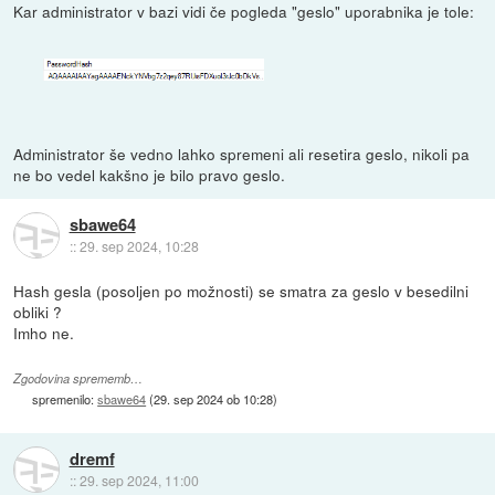
Kar administrator v bazi vidi če pogleda "geslo" uporabnika je tole:
Administrator še vedno lahko spremeni ali resetira geslo, nikoli pa
ne bo vedel kakšno je bilo pravo geslo.
sbawe64
::
29. sep 2024, 10:28
Hash gesla (posoljen po možnosti) se smatra za geslo v besedilni
obliki ?
Imho ne.
Zgodovina sprememb…
spremenilo:
sbawe64
(
29. sep 2024 ob 10:28
)
dremf
::
29. sep 2024, 11:00