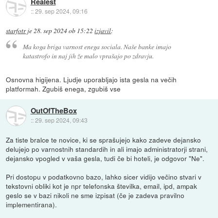
Realest
::
29. sep 2024, 09:16
starfotr
je
28. sep 2024 ob 15:22
izjavil
:
Ma koga briga varnost enega sociala. Naše banke imajo
katastrofo in naj jih že malo vprašajo po zdravju.
Osnovna higijena. Ljudje uporabljajo ista gesla na večih
platformah. Zgubiš enega, zgubiš vse
OutOfTheBox
::
29. sep 2024, 09:43
Za tiste bralce te novice, ki se sprašujejo kako zadeve dejansko
delujejo po varnostnih standardih in ali imajo administratorji strani,
dejansko vpogled v vaša gesla, tudi če bi hoteli, je odgovor "Ne".
Pri dostopu v podatkovno bazo, lahko sicer vidijo večino stvari v
tekstovni obliki kot je npr telefonska številka, email, ipd, ampak
geslo se v bazi nikoli ne sme izpisat (če je zadeva pravilno
implementirana).