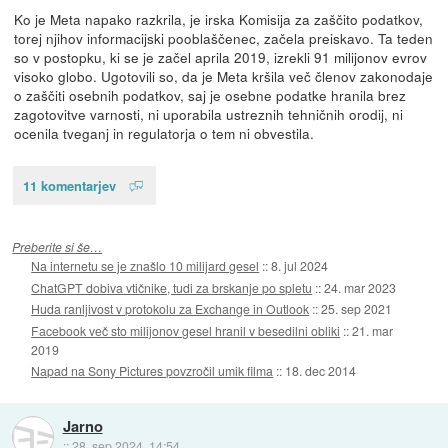
Ko je Meta napako razkrila, je irska Komisija za zaščito podatkov,
torej njihov informacijski pooblaščenec, začela preiskavo. Ta teden
so v postopku, ki se je začel aprila 2019, izrekli 91 milijonov evrov
visoko globo. Ugotovili so, da je Meta kršila več členov zakonodaje
o zaščiti osebnih podatkov, saj je osebne podatke hranila brez
zagotovitve varnosti, ni uporabila ustreznih tehničnih orodij, ni
ocenila tveganj in regulatorja o tem ni obvestila.
11 komentarjev
Preberite si še…
Na internetu se je znašlo 10 milijard gesel
::
8. jul 2024
ChatGPT dobiva vtičnike, tudi za brskanje po spletu
::
24. mar 2023
Huda ranljivost v protokolu za Exchange in Outlook
::
25. sep 2021
Facebook več sto milijonov gesel hranil v besedilni obliki
::
21. mar
2019
Napad na Sony Pictures povzročil umik filma
::
18. dec 2014
Jarno
::
28. sep 2024, 14:54