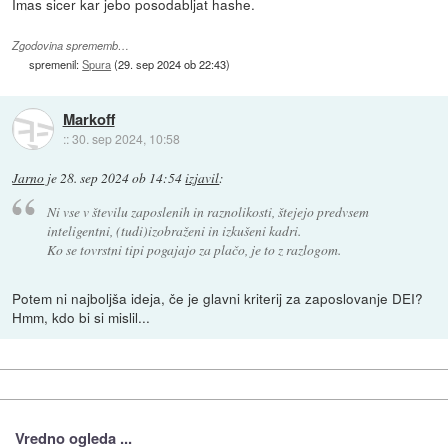
Imas sicer kar jebo posodabljat hashe.
Zgodovina sprememb…
spremenil:
Spura
(
29. sep 2024 ob 22:43
)
Markoff
::
30. sep 2024, 10:58
Jarno
je
28. sep 2024 ob 14:54
izjavil
:
Ni vse v številu zaposlenih in raznolikosti, štejejo predvsem
inteligentni, (tudi)izobraženi in izkušeni kadri.
Ko se tovrstni tipi pogajajo za plačo, je to z razlogom.
Potem ni najboljša ideja, če je glavni kriterij za zaposlovanje DEI?
Hmm, kdo bi si mislil...
Vredno ogleda ...