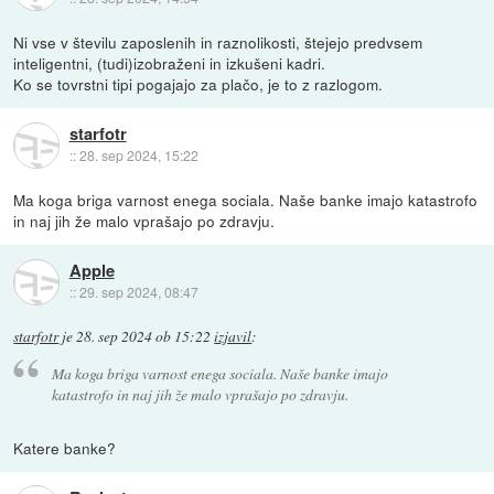
Ni vse v številu zaposlenih in raznolikosti, štejejo predvsem
inteligentni, (tudi)izobraženi in izkušeni kadri.
Ko se tovrstni tipi pogajajo za plačo, je to z razlogom.
starfotr
::
28. sep 2024, 15:22
Ma koga briga varnost enega sociala. Naše banke imajo katastrofo
in naj jih že malo vprašajo po zdravju.
Apple
::
29. sep 2024, 08:47
starfotr
je
28. sep 2024 ob 15:22
izjavil
:
Ma koga briga varnost enega sociala. Naše banke imajo
katastrofo in naj jih že malo vprašajo po zdravju.
Katere banke?