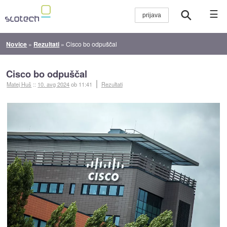
☰
Novice
»
Rezultati
»
Cisco bo odpuščal
Cisco bo odpuščal
Matej Huš
::
10. avg 2024
ob 11:41
Rezultati