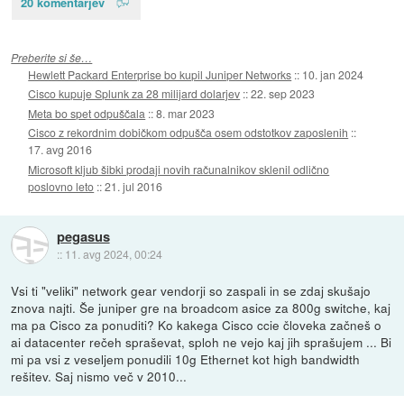
20 komentarjev
Preberite si še…
Hewlett Packard Enterprise bo kupil Juniper Networks
::
10. jan 2024
Cisco kupuje Splunk za 28 milijard dolarjev
::
22. sep 2023
Meta bo spet odpuščala
::
8. mar 2023
Cisco z rekordnim dobičkom odpušča osem odstotkov zaposlenih
::
17. avg 2016
Microsoft kljub šibki prodaji novih računalnikov sklenil odlično
poslovno leto
::
21. jul 2016
pegasus
::
11. avg 2024, 00:24
Vsi ti "veliki" network gear vendorji so zaspali in se zdaj skušajo
znova najti. Še juniper gre na broadcom asice za 800g switche, kaj
ma pa Cisco za ponuditi? Ko kakega Cisco ccie človeka začneš o
ai datacenter rečeh spraševat, sploh ne vejo kaj jih sprašujem ... Bi
mi pa vsi z veseljem ponudili 10g Ethernet kot high bandwidth
rešitev. Saj nismo več v 2010...