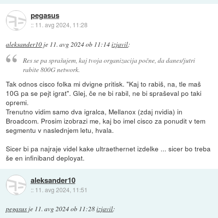
pegasus
::
11. avg 2024, 11:28
aleksander10
je
11. avg 2024 ob 11:14
izjavil
:
Res se pa sprašujem, kaj tvoja organizacija počne, da danes/jutri
rabite 800G network.
Tak odnos cisco folka mi dvigne pritisk. "Kaj to rabiš, na, tle maš
10G pa se pejt igrat". Glej, če ne bi rabil, ne bi spraševal po taki
opremi.
Trenutno vidim samo dva igralca, Mellanox (zdaj nvidia) in
Broadcom. Prosim izobrazi me, kaj bo imel cisco za ponudit v tem
segmentu v naslednjem letu, hvala.
Sicer bi pa najraje videl kake ultraethernet izdelke ... sicer bo treba
še en infiniband deployat.
aleksander10
::
11. avg 2024, 11:51
pegasus
je
11. avg 2024 ob 11:28
izjavil
: