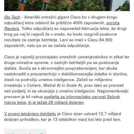
- Ameriški omrežni gigant Cisco bo v drugem krogu
Slo-Tech
odpuščanj letos odslovil še približno 4000 zaposlenih,
poroča
. Toliko odpuščanj so napovedali februarja letos, še drugi
Reuters
krog pa naj bi najavili že v sredo, ko bodo razgrnili poslovne
rezultate za zadnje četrtletje. Lani so imeli v Ciscu 84.900
zaposlenih, nato pa so se začela odpuščanja.
Cisco je največji proizvajalec omrežnih usmerjevalnikov in stikal ter
druge omrežne opreme, v zadnjih četrtletjih pa se poslovanja
slabša. Sooča se s skromnejšim povpraševanjem, kar skuša
nadoknaditi s preusmeritvijo v dobičkonosnejše izdelke in storitve,
zlasti na področju umetne inteligence. Začeli so milijardno
investicijo v Cohere, Mistral AI in Scale AI, prav tako so prevzeli
več podjetij, ki se ukvarjajo z umetno inteligenco. Najpomembnejši
prevzem je bil nakup
podjetja za informacijsko varnost Splunk
marca letos, ki je težak 28 milijard dolarjev
.
V prvem letošnjem četrtletju
je Cisco sicer ustvaril 12,7 milijard
dolarjev prihodkov, kar je 13 odstotkov manj kot leto pred tem.