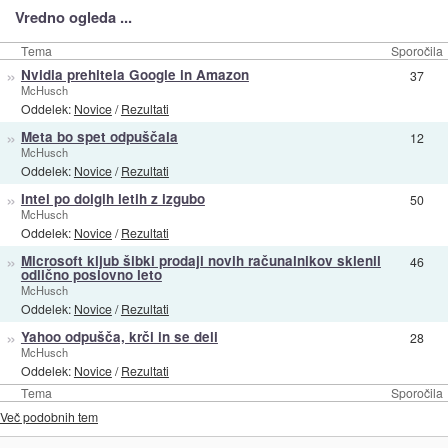
Vredno ogleda ...
Tema
Sporočila
»
Nvidia prehitela Google in Amazon
37
McHusch
Oddelek:
Novice
/
Rezultati
»
Meta bo spet odpuščala
12
McHusch
Oddelek:
Novice
/
Rezultati
»
Intel po dolgih letih z izgubo
50
McHusch
Oddelek:
Novice
/
Rezultati
»
Microsoft kljub šibki prodaji novih računalnikov sklenil
46
odlično poslovno leto
McHusch
Oddelek:
Novice
/
Rezultati
»
Yahoo odpušča, krči in se deli
28
McHusch
Oddelek:
Novice
/
Rezultati
Tema
Sporočila
Več podobnih tem