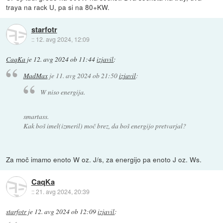
traya na rack U, pa si na 80+KW.
starfotr
::
12. avg 2024, 12:09
CaqKa
je
12. avg 2024 ob 11:44
izjavil
:
MadMax
je
11. avg 2024 ob 21:50
izjavil
:
W niso energija.
smartass.
Kak boš imel(izmeril) moč brez, da boš energijo pretvarjal?
Za moč imamo enoto W oz. J/s, za energijo pa enoto J oz. Ws.
CaqKa
::
21. avg 2024, 20:39
starfotr
je
12. avg 2024 ob 12:09
izjavil
: