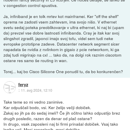
v congestion control spustiva.
Ja, infiniband je en tolk mrtev kot mainframei. Ker "off the shelf"
oprema ne zadosti vsem zahtevam, ima svojo nišo. V ethernet
svetu sedaj poteka preoblikovanje v ultra ethernet, ki naj bi (upam
da) prevzel vse dobre lastnosti infinibanda. Cray je itak kar svoj
slingshot zgradil, japonci imajo svoj tofu, videl sem tudi neke
evropske prototipne zadeve. Datacenter network segment sicer
napadata še nvidia z nvlinkom in gigaio z pcie networkom, ki ga
zdaj tudi migrirajo na cxl ... tako da, na dolgi rok raznim ciscotom
ostane res samo še routing in wan.
Torej... kaj bo Cisco Silicone One ponudil tu, da bo konkurenčen?
feryz
::
11. avg 2024, 12:10
Take teme so mi vedno zanimive.
Kar odpuščali bodo, vsi. Ker želijo večji dobiček.
Zakaj so jih pa do sedaj imeli? Če jih očitno lahko odpustijo brez
drugih posledic, razen da denar od plač ostane?
In drugo, vsak zaposleni naj bi firmi prinašal dobiček. Vsaj tako
logika veli. Manj zaposlenih, manj dobička.