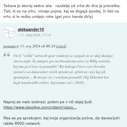
Težava je skoraj vedno ista - razdalja od vrha do dna je prevelika.
Tisti, ki so na vrhu, nimajo pojma, kaj se dogaja spodaj. In tisti na
vrhu si le redko umijejo roke (get your hands dirty)
aleksander10
::
11. avg 2024, 11:14
pegasus
je
11. avg 2024 ob 00:24
izjavil
:
Vsi ti "veliki" network gear vendorji so zaspali in se zdaj skušajo
znova najti. Še juniper gre na broadcom asice za 800g switche,
kaj ma pa Cisco za ponuditi? Ko kakega Cisco ccie človeka
začneš o ai datacenter rečeh spraševat, sploh ne vejo kaj jih
sprašujem ... Bi mi pa vsi z veseljem ponudili 10g Ethernet kot
high bandwidth rešitev. Saj nismo več v 2010...
Naprej se malo izobrazi, potem pa v nič dajaj ljudi.
https://www.ciscolive.com/c/dam/r/cisco...
Res se pa sprašujem, kaj tvoja organizacija počne, da danes/jutri
rabite 800G network.