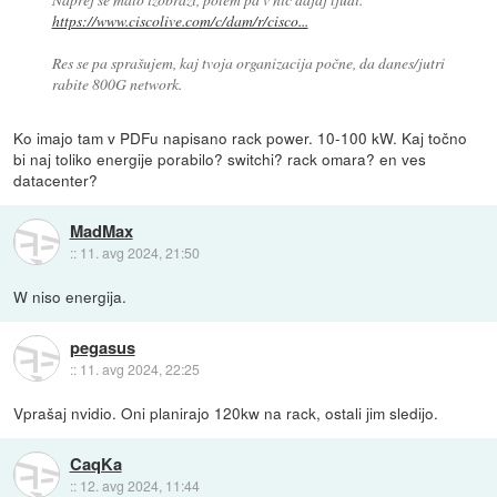
https://www.ciscolive.com/c/dam/r/cisco...
Res se pa sprašujem, kaj tvoja organizacija počne, da danes/jutri
rabite 800G network.
Ko imajo tam v PDFu napisano rack power. 10-100 kW. Kaj točno
bi naj toliko energije porabilo? switchi? rack omara? en ves
datacenter?
MadMax
::
11. avg 2024, 21:50
W niso energija.
pegasus
::
11. avg 2024, 22:25
Vprašaj nvidio. Oni planirajo 120kw na rack, ostali jim sledijo.
CaqKa
::
12. avg 2024, 11:44