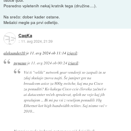
tisoče ljudi.
Posredno vpletenih nekaj kratnik tega (družine....).
Na srečo: dober kader ostane.
Mešalci megle pa prvi odletijo.
CaqKa
::
11. avg 2024, 21:39
aleksander10
je
11. avg 2024 ob 11:14
izjavil
:
pegasus
je
11. avg 2024 ob 00:24
izjavil
:
Vsi ti "veliki" network gear vendorji so zaspali in se
zdaj skušajo znova najti. Še juniper gre na
broadcom asice za 800g switche, kaj ma pa Cisco
za ponuditi? Ko kakega Cisco ccie človeka začneš o
ai datacenter rečeh spraševat, sploh ne vejo kaj jih
sprašujem ... Bi mi pa vsi z veseljem ponudili 10g
Ethernet kot high bandwidth rešitev. Saj nismo več v
2010...
Naprej se malo izobrazi, potem pa v nič dajaj ljudi.