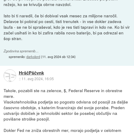
režejo, ko se krivulja obrne navzdol.
Isto bi ti naredil, če bi dobival vsak mesec za milijone naročil.
Delavce bi pobiral po cesti, tisti trenutek - in vse dokler zadeva
laufa - se ne bi spraševal, kdo je res tisti tapravi in kdo ne. Ko bi vir
začel usihati in ko bi zafira rabila novo baterijo, bi pa odrezal en
šop stran.
Zgodovina sprememb…
spremenilo:
darkolord
(
11. avg 2024 ob 12:34
)
HrščPščvnk
::
11. avg 2024, 16:05
Takole, pozabili ste na zelence, $, Federal Reserve in obrestne
mere.
Visokotehnološka podjetja so pogosto odvisna od posojil za daljše
časovno obdobje, s katerim financirajo del svoje porabe. Preden
ustvarijo dobiček je tehnološki sektor še posebej občutljiv na
povišane stroške posojil.
Dokler Fed ne zniža obrestnih mer, morajo podjetja v celotnem