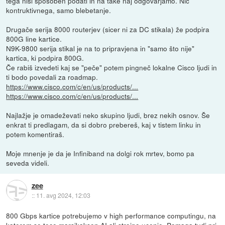
tega nisi sposoben podati in na take naj odgovarjamo. Nič
kontruktivnega, samo blebetanje.
Drugače serija 8000 routerjev (sicer ni za DC stikala) že podpira
800G line kartice.
N9K-9800 serija stikal je na to pripravjena in "samo što nije"
kartica, ki podpira 800G.
Če rabiš izvedeti kaj se "peče" potem pingneč lokalne Cisco ljudi in
ti bodo povedali za roadmap.
https://www.cisco.com/c/en/us/products/...
https://www.cisco.com/c/en/us/products/...
Najlažje je omadeževati neko skupino ljudi, brez nekih osnov. Še
enkrat ti predlagam, da si dobro prebereš, kaj v tistem linku in
potem komentiraš.
Moje mnenje je da je Infiniband na dolgi rok mrtev, bomo pa
seveda videli.
zee
::
11. avg 2024, 12:03
800 Gbps kartice potrebujemo v high performance computingu, na
katerem se tece marsikaksen AI ali strojno ucenje. Pomaga tudi pri