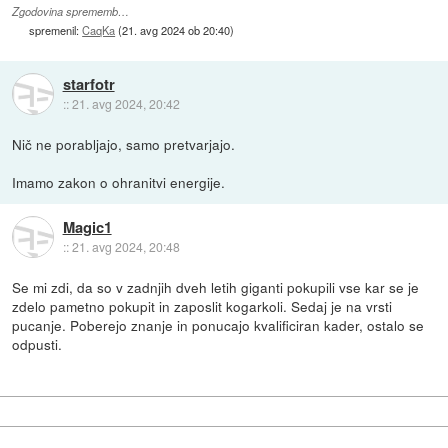
Zgodovina sprememb…
spremenil:
CaqKa
(
21. avg 2024 ob 20:40
)
starfotr
::
21. avg 2024, 20:42
Nič ne porabljajo, samo pretvarjajo.
Imamo zakon o ohranitvi energije.
Magic1
::
21. avg 2024, 20:48
Se mi zdi, da so v zadnjih dveh letih giganti pokupili vse kar se je
zdelo pametno pokupit in zaposlit kogarkoli. Sedaj je na vrsti
pucanje. Poberejo znanje in ponucajo kvalificiran kader, ostalo se
odpusti.