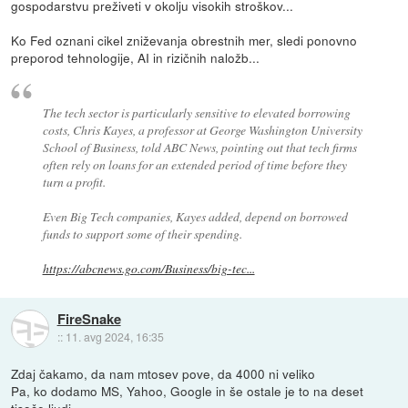
gospodarstvu preživeti v okolju visokih stroškov...
Ko Fed oznani cikel zniževanja obrestnih mer, sledi ponovno
preporod tehnologije, AI in rizičnih naložb...
The tech sector is particularly sensitive to elevated borrowing
costs, Chris Kayes, a professor at George Washington University
School of Business, told ABC News, pointing out that tech firms
often rely on loans for an extended period of time before they
turn a profit.
Even Big Tech companies, Kayes added, depend on borrowed
funds to support some of their spending.
https://abcnews.go.com/Business/big-tec...
FireSnake
::
11. avg 2024, 16:35
Zdaj čakamo, da nam mtosev pove, da 4000 ni veliko
Pa, ko dodamo MS, Yahoo, Google in še ostale je to na deset