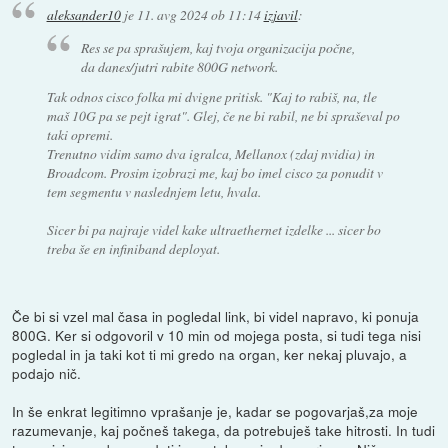
aleksander10
je
11. avg 2024 ob 11:14
izjavil
:
Res se pa sprašujem, kaj tvoja organizacija počne,
da danes/jutri rabite 800G network.
Tak odnos cisco folka mi dvigne pritisk. "Kaj to rabiš, na, tle
maš 10G pa se pejt igrat". Glej, če ne bi rabil, ne bi spraševal po
taki opremi.
Trenutno vidim samo dva igralca, Mellanox (zdaj nvidia) in
Broadcom. Prosim izobrazi me, kaj bo imel cisco za ponudit v
tem segmentu v naslednjem letu, hvala.
Sicer bi pa najraje videl kake ultraethernet izdelke ... sicer bo
treba še en infiniband deployat.
Če bi si vzel mal časa in pogledal link, bi videl napravo, ki ponuja
800G. Ker si odgovoril v 10 min od mojega posta, si tudi tega nisi
pogledal in ja taki kot ti mi gredo na organ, ker nekaj pluvajo, a
podajo nič.
In še enkrat legitimno vprašanje je, kadar se pogovarjaš,za moje
razumevanje, kaj počneš takega, da potrebuješ take hitrosti. In tudi