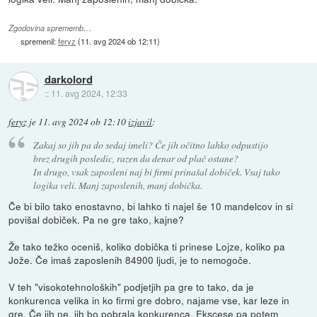
Zgodovina sprememb…
spremenil:
feryz
(
11. avg 2024 ob 12:11
)
darkolord
::
11. avg 2024, 12:33
feryz
je
11. avg 2024 ob 12:10
izjavil
:
Zakaj so jih pa do sedaj imeli? Če jih očitno lahko odpustijo
brez drugih posledic, razen da denar od plač ostane?
In drugo, vsak zaposleni naj bi firmi prinašal dobiček. Vsaj tako
logika veli. Manj zaposlenih, manj dobička.
Če bi bilo tako enostavno, bi lahko ti najel še 10 mandelcov in si
povišal dobiček. Pa ne gre tako, kajne?
Že tako težko oceniš, koliko dobička ti prinese Lojze, koliko pa
Jože. Če imaš zaposlenih 84900 ljudi, je to nemogoče.
V teh "visokotehnoloških" podjetjih pa gre to tako, da je
konkurenca velika in ko firmi gre dobro, najame vse, kar leze in
gre. Če jih ne, jih bo pobrala konkurenca. Ekscese pa potem