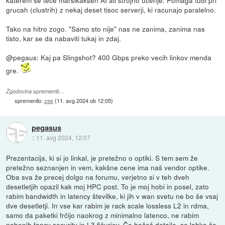
grucah (clustrih) z nekaj deset tisoc serverji, ki racunajo paralelno.
Tako na hitro zogo. "Samo sto nije" nas ne zanima, zanima nas
tisto, kar se da nabaviti tukaj in zdaj.
@pegaus: Kaj pa Slingshot? 400 Gbps preko vecih linkov menda
gre.
Zgodovina sprememb…
spremenilo:
zee
(
11. avg 2024 ob 12:05
)
pegasus
::
11. avg 2024, 12:07
Prezentacija, ki si jo linkal, je pretežno o optiki. S tem sem že
pretežno seznanjen in vem, kakšne cene ima naš vendor optike.
Oba sva že precej dolgo na forumu, verjetno si v teh dveh
desetletjih opazil kak moj HPC post. To je moj hobi in posel, zato
rabim bandwidth in latency številke, ki jih v wan svetu ne bo še vsaj
dve desetletji. In vse kar rabim je rack scale lossless L2 in rdma,
samo da paketki frčijo naokrog z minimalno latenco, ne rabim
nobenih fancy security in L3 fičurjev. Če hočeš detajle, se lahko še