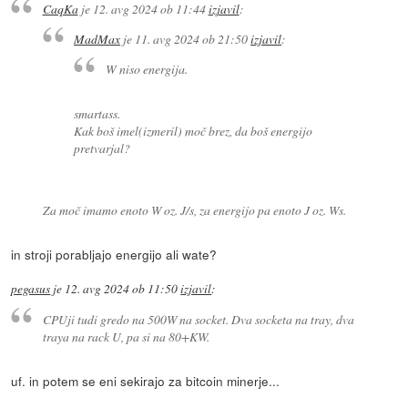
CaqKa
je
12. avg 2024 ob 11:44
izjavil
:
MadMax
je
11. avg 2024 ob 21:50
izjavil
:
W niso energija.
smartass.
Kak boš imel(izmeril) moč brez, da boš energijo
pretvarjal?
Za moč imamo enoto W oz. J/s, za energijo pa enoto J oz. Ws.
in stroji porabljajo energijo ali wate?
pegasus
je
12. avg 2024 ob 11:50
izjavil
:
CPUji tudi gredo na 500W na socket. Dva socketa na tray, dva
traya na rack U, pa si na 80+KW.
uf. in potem se eni sekirajo za bitcoin minerje...