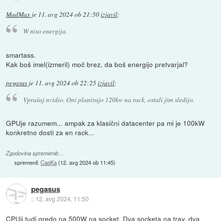
MadMax
je
11. avg 2024 ob 21:50
izjavil
:
W niso energija.
smartass.
Kak boš imel(izmeril) moč brez, da boš energijo pretvarjal?
pegasus
je
11. avg 2024 ob 22:25
izjavil
:
Vprašaj nvidio. Oni planirajo 120kw na rack, ostali jim sledijo.
GPUje razumem... ampak za klasični datacenter pa mi je 100kW
konkretno dosti za en rack...
Zgodovina sprememb…
spremenil:
CaqKa
(
12. avg 2024 ob 11:45
)
pegasus
::
12. avg 2024, 11:50
CPUji tudi gredo na 500W na socket. Dva socketa na tray, dva