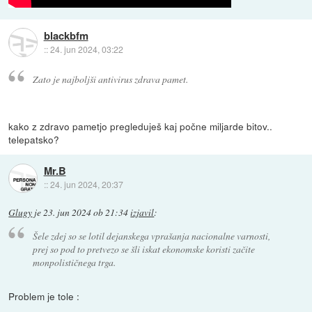
blackbfm
::
24. jun 2024, 03:22
Zato je najboljši antivirus zdrava pamet.
kako z zdravo pametjo pregleduješ kaj počne miljarde bitov..
telepatsko?
Mr.B
::
24. jun 2024, 20:37
Glugy
je
23. jun 2024 ob 21:34
izjavil
:
Šele zdej so se lotil dejanskega vprašanja nacionalne varnosti,
prej so pod to pretvezo se šli iskat ekonomske koristi začite
monpolističnega trga.
Problem je tole :