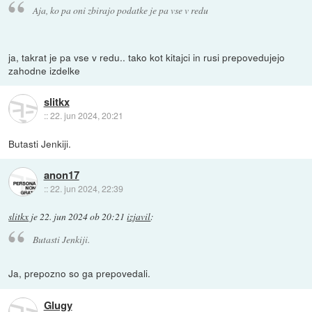
Aja, ko pa oni zbirajo podatke je pa vse v redu
ja, takrat je pa vse v redu.. tako kot kitajci in rusi prepovedujejo
zahodne izdelke
slitkx
::
22. jun 2024, 20:21
Butasti Jenkiji.
anon17
::
22. jun 2024, 22:39
slitkx
je
22. jun 2024 ob 20:21
izjavil
:
Butasti Jenkiji.
Ja, prepozno so ga prepovedali.
Glugy