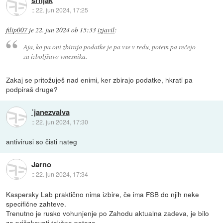
srnjak
::
22. jun 2024, 17:25
filip007
je
22. jun 2024 ob 15:33
izjavil
:
Aja, ko pa oni zbirajo podatke je pa vse v redu, potem pa rečejo
za izboljšavo vmesnika.
Zakaj se pritožuješ nad enimi, ker zbirajo podatke, hkrati pa
podpiraš druge?
˙janezvalva
::
22. jun 2024, 17:30
antivirusi so čisti nateg
Jarno
::
22. jun 2024, 17:34
Kaspersky Lab praktično nima izbire, če ima FSB do njih neke
specifične zahteve.
Trenutno je rusko vohunjenje po Zahodu aktualna zadeva, je bilo
za pričakovati takšne poteze.