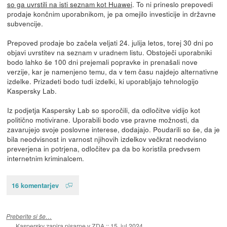
so ga uvrstili na isti seznam kot Huawei
. To ni prineslo prepovedi
prodaje končnim uporabnikom, je pa omejilo investicije in državne
subvencije.
Prepoved prodaje bo začela veljati 24. julija letos, torej 30 dni po
objavi uvrstitev na seznam v uradnem listu. Obstoječi uporabniki
bodo lahko še 100 dni prejemali popravke in prenašali nove
verzije, kar je namenjeno temu, da v tem času najdejo alternativne
izdelke. Prizadeti bodo tudi izdelki, ki uporabljajo tehnologijo
Kaspersky Lab.
Iz podjetja Kaspersky Lab so sporočili, da odločitve vidijo kot
politično motivirane. Uporabili bodo vse pravne možnosti, da
zavarujejo svoje poslovne interese, dodajajo. Poudarili so še, da je
bila neodvisnost in varnost njihovih izdelkov večkrat neodvisno
preverjena in potrjena, odločitev pa da bo koristila predvsem
internetnim kriminalcem.
16 komentarjev
Preberite si še…
Kaspersky zapira pisarne v ZDA
::
15. jul 2024