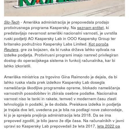
- Ameriška administracija je prepovedala prodajo
Slo-Tech
protivirusnega programa Kaspersky. Na
seznam entitet
, ki
predstavljajo nevarnost ameriški nacionalni varnosti, je uvrstila
ruski podjetji AO Kaspersky Lab in OOO Kaspersky Group ter
britansko podružnico Kaspersky Labs Limited.
Kot poroča
, gre za bojazen, da bi ruska država lahko vplivala na
Reuters
izdelke podjetja. Protivirusni programi imajo namreč privilegiran
dostop do operacijskega sistema in funkcij računalnika, kar bi
lahko izkoristili.
Ameriška ministrica za trgovino Gina Raimondo je dejala, da bi
lahko ruska vlada prek izdelkov Kaspersky Lab dosegla
nameščanje škodljive programske opreme, blokado nameščanja
varnostnih posodobitev in zbirala osebne podatke. Nacionalna
varnost niso le tanki in rakete, temveč v modernem času zlasti
tehnologija in podatki, je še dodala. Preiskava izdelka in podjetja
je trajala dve leti, uvedena pa je bila na podlagi nove zakonodaje,
ki jo je sprejela prejšnja administracija leta 2018. Da se ima
prepoved zgoditi, je bilo jasno že dlje časa. Na računalnikih v javni
upravi so Kaspersky Lab prepovedali že leta 2017,
leta 2022 pa