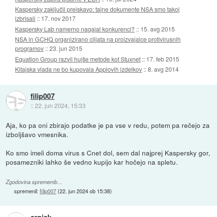
Kaspersky zaključil preiskavo: tajne dokumente NSA smo takoj
izbrisali
::
17. nov 2017
Kaspersky Lab namerno nagajal konkurenci?
::
15. avg 2015
NSA in GCHQ organizirano ciljata na proizvajalce protivirusnih
programov
::
23. jun 2015
Equation Group razvil hujše metode kot Stuxnet
::
17. feb 2015
Kitajska vlada ne bo kupovala Applovih izdelkov
::
8. avg 2014
filip007
::
22. jun 2024, 15:33
Aja, ko pa oni zbirajo podatke je pa vse v redu, potem pa rečejo za
izboljšavo vmesnika.
Ko smo imeli doma virus s Cnet dol, sem dal najprej Kaspersky gor,
posamezniki lahko še vedno kupijo kar hočejo na spletu.
Zgodovina sprememb…
spremenil:
filip007
(
22. jun 2024 ob 15:38
)