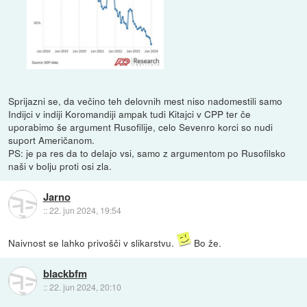
Sprijazni se, da večino teh delovnih mest niso nadomestili samo
Indijci v indiji Koromandiji ampak tudi Kitajci v CPP ter če
uporabimo še argument Rusofilije, celo Sevenro korci so nudi
suport Američanom.
PS: je pa res da to delajo vsi, samo z argumentom po Rusofilsko
naši v bolju proti osi zla.
Jarno
::
22. jun 2024, 19:54
Naivnost se lahko privošči v slikarstvu.
Bo že.
blackbfm
::
22. jun 2024, 20:10