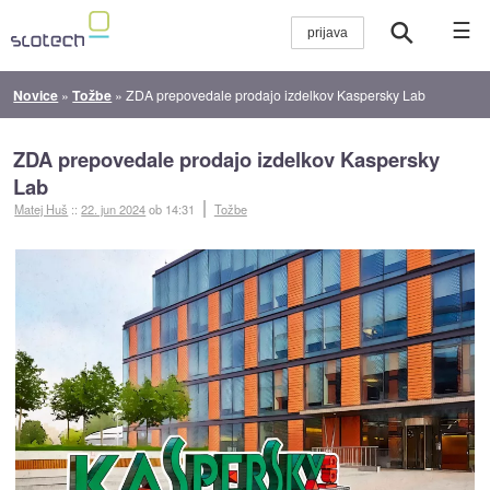
☰
Novice
»
Tožbe
»
ZDA prepovedale prodajo izdelkov Kaspersky Lab
ZDA prepovedale prodajo izdelkov Kaspersky
Lab
Matej Huš
::
22. jun 2024
ob 14:31
Tožbe