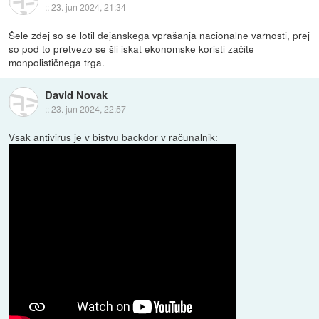
::
23. jun 2024, 21:34
Šele zdej so se lotil dejanskega vprašanja nacionalne varnosti, prej
so pod to pretvezo se šli iskat ekonomske koristi začite
monpolističnega trga.
David Novak
::
23. jun 2024, 22:57
Vsak antivirus je v bistvu backdor v računalnik: