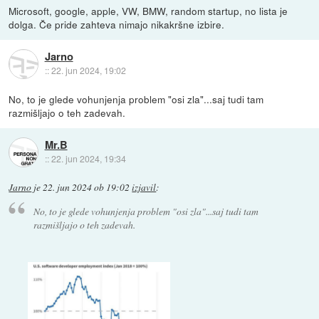
Microsoft, google, apple, VW, BMW, random startup, no lista je
dolga. Če pride zahteva nimajo nikakršne izbire.
Jarno
::
22. jun 2024, 19:02
No, to je glede vohunjenja problem "osi zla"...saj tudi tam
razmišljajo o teh zadevah.
Mr.B
::
22. jun 2024, 19:34
Jarno
je
22. jun 2024 ob 19:02
izjavil
:
No, to je glede vohunjenja problem "osi zla"...saj tudi tam
razmišljajo o teh zadevah.