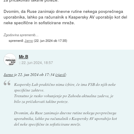
Dvomim, da Ruse zanimajo dnevne rutine nekega povprečnega
uporabnika, lahko pa računalnik s Kaspersky AV uporabijo kot del
neke specifične in sofisticirane mreže.
Zgodovina sprememb…
spremenil:
Jarno
(
22. jun 2024 ob 17:35
)
Mr.B
::
22. jun 2024, 18:57
Jarno
je
22. jun 2024 ob 17:34
izjavil
:
Kaspersky Lab praktično nima izbire, če ima FSB do njih neke
specifične zahteve.
Trenutno je rusko vohunjenje po Zahodu aktualna zadeva, je
bilo za pričakovati takšne poteze.
Dvomim, da Ruse zanimajo dnevne rutine nekega povprečnega
uporabnika, lahko pa računalnik s Kaspersky AV uporabijo kot
del neke specifične in sofisticirane mreže.