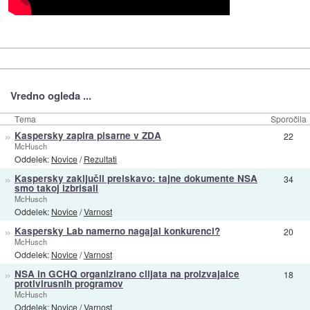
Vredno ogleda ...
Tema
Sporočila
»
Kaspersky zapira pisarne v ZDA
22
McHusch
Oddelek:
Novice
/
Rezultati
»
Kaspersky zaključil preiskavo: tajne dokumente NSA
34
smo takoj izbrisali
McHusch
Oddelek:
Novice
/
Varnost
»
Kaspersky Lab namerno nagajal konkurenci?
20
McHusch
Oddelek:
Novice
/
Varnost
»
NSA in GCHQ organizirano ciljata na proizvajalce
18
protivirusnih programov
McHusch
Oddelek:
Novice
/
Varnost