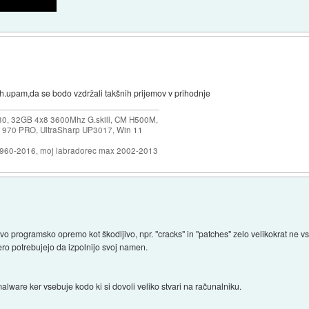
.upam,da se bodo vzdržali takšnih prijemov v prihodnje
30, 32GB 4x8 3600Mhz G.skill, CM H500M,
 970 PRO, UltraSharp UP3017, Win 11
1960-2016, moj labradorec max 2002-2013
 programsko opremo kot škodljivo, npr. "cracks" in "patches" zelo velikokrat ne v
ro potrebujejo da izpolnijo svoj namen.
lware ker vsebuje kodo ki si dovoli veliko stvari na računalniku.