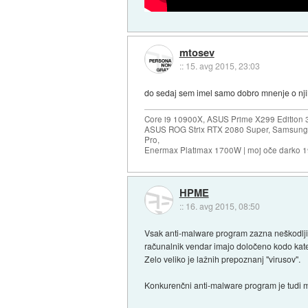
mtosev
::
15. avg 2015, 23:03
do sedaj sem imel samo dobro mnenje o njih
Core i9 10900X, ASUS Prime X299 Edition 
ASUS ROG Strix RTX 2080 Super, Samsung
Pro,
Enermax Platimax 1700W | moj oče darko 
HPME
::
16. avg 2015, 08:50
Vsak anti-malware program zazna neškodljivo
računalnik vendar imajo določeno kodo kate
Zelo veliko je lažnih prepoznanj "virusov".
Konkurenčni anti-malware program je tudi ma