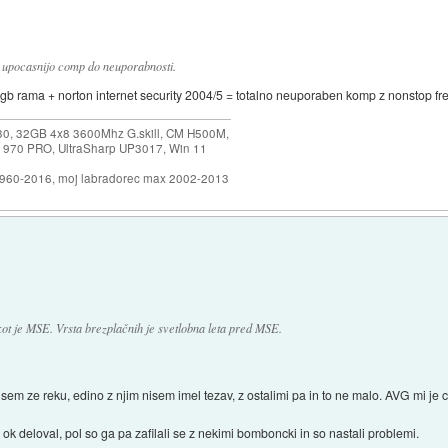
ki upocasnijo comp do neuporabnosti.
z 1gb rama + norton internet security 2004/5 = totalno neuporaben komp z nonstop f
30, 32GB 4x8 3600Mhz G.skill, CM H500M,
 970 PRO, UltraSharp UP3017, Win 11
1960-2016, moj labradorec max 2002-2013
ot je MSE. Vrsta brezplačnih je svetlobna leta pred MSE.
sem ze reku, edino z njim nisem imel tezav, z ostalimi pa in to ne malo. AVG mi je c
ok deloval, pol so ga pa zafilali se z nekimi bomboncki in so nastali problemi.