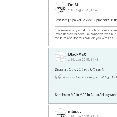
Dr_M
::
16. avg 2015, 11:43
Jest sem jih pa veliko videl. Sploh take, k
The reason why most of society hates conse
loves liberals is because conservatives hurt
the truth and liberals comfort you with lies.
BlackMaX
::
16. avg 2015, 11:48
Tavher
je
16. avg 2015 ob 11:40
izjavil
:
Nisem še imel časti spoznat slabšega AV k
Sam imam MB in MSE in SuperAntispyware 
mtosev
::
16. avg 2015, 12:19