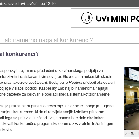
naslednji dve leti
::
včeraj ob 11:37
 Lab namerno nagajal konkurenci?
al konkurenci?
aspersky Lab, imamo pred očmi sliko vrhunskega podjetja za
z intenzivnimi raziskavami virusov (npr.
Stuxneta
) in hekerskih skupin
 so prav tako zelo spoštovani. Sedaj pa
je
Reuters
pridobil ekskluzivni
 podjetje v slabši podobi. Kaspersky Lab naj bi namenoma nagajal
mbne datoteke za delovanje operacijskega sistema kot zlonamerne.
u, je praksa stara približno desetletje. Ustanovitelj podjetja Eugene
anjem konkurence, ki da ni razvijala svojih izdelkov primerno,
adi tega so prijavljali neškodljive, a pomembne datoteke kakor
ziskovali konkurenčno programsko opremo z vzvratnim inženiringom
inkovito.
vir:
Reut