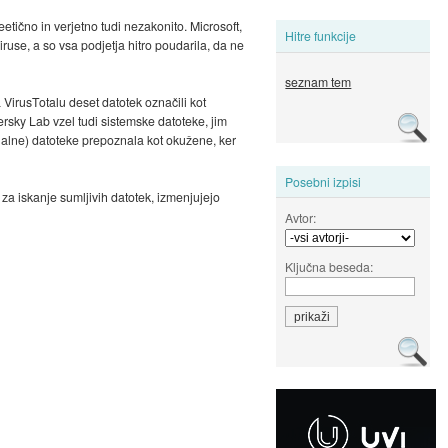
etično in verjetno tudi nezakonito. Microsoft,
Hitre funkcije
iruse, a so vsa podjetja hitro poudarila, da ne
seznam tem
VirusTotalu deset datotek označili kot
ersky Lab vzel tudi sistemske datoteke, jim
inalne) datoteke prepoznala kot okužene, ker
Posebni izpisi
za iskanje sumljivih datotek, izmenjujejo
Avtor:
Ključna beseda: