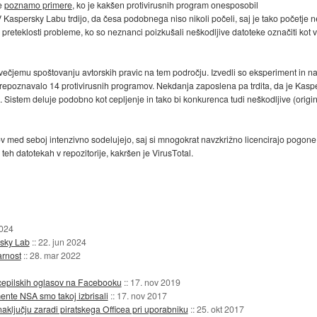
se
poznamo primere
, ko je kakšen protivirusnih program onesposobil
 Kaspersky Labu trdijo, da česa podobnega niso nikoli počeli, saj je tako početje ne
v preteklosti probleme, ko so neznanci poizkušali neškodljive datoteke označiti kot v
večjemu spoštovanju avtorskih pravic na tem področju. Izvedli so eksperiment in na 
e prepoznavalo 14 protivirusnih programov. Nekdanja zaposlena pa trdita, da je Kasp
. Sistem deluje podobno kot cepljenje in tako bi konkurenca tudi neškodljive (orig
mov med seboj intenzivno sodelujejo, saj si mnogokrat navzkrižno licencirajo pogone 
teh datotekah v repozitorije, kakršen je VirusTotal.
2024
sky Lab
::
22. jun 2024
arnost
::
28. mar 2022
icepilskih oglasov na Facebooku
::
17. nov 2019
ente NSA smo takoj izbrisali
::
17. nov 2017
ključju zaradi piratskega Officea pri uporabniku
::
25. okt 2017