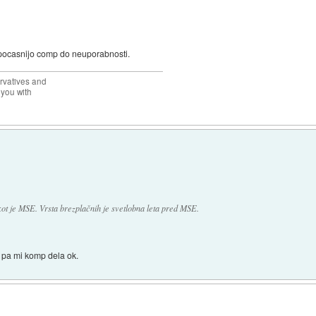
i upocasnijo comp do neuporabnosti.
rvatives and
 you with
ot je MSE. Vrsta brezplačnih je svetlobna leta pred MSE.
pa mi komp dela ok.