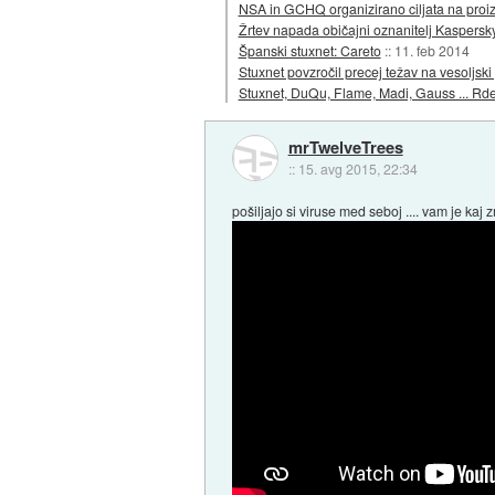
NSA in GCHQ organizirano ciljata na proiz
Žrtev napada običajni oznanitelj Kaspersk
Španski stuxnet: Careto
::
11. feb 2014
Stuxnet povzročil precej težav na vesoljski 
Stuxnet, DuQu, Flame, Madi, Gauss ... Rde
mrTwelveTrees
::
15. avg 2015, 22:34
pošiljajo si viruse med seboj .... vam je kaj 