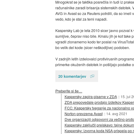
Mnogokrat se je taktika posrečila in tudi iz prak
računalnike zaradi brisanja sistemskih datotek. V
AVG in Avast so za Reuters potrdili, da so imeli 
vedo, kdo je stal za temi napadi.
Kaspersky Lab je leta 2010 sicer javno pozval k 
sumljive, čeprav niso bile. Kmalu jih je kot tak
vgradil zlonamerno kodo ter poslal na VirusTotal
bo velik del kode (sicer neškodljive) podoben.
V zadnjih letih izdelovalci protivirusnih progra
primerke okuženih datotek in pošiljajo podatke o 
20 komentarjev
Preberite si še…
Kaspersky zapira pisarne v ZDA
::
15. jul 
ZDA prepovedale prodajo izdelkov Kasper
FCC: Kaspersky tveganje za nacionalno v
Norton prevzema Avast
::
14. avg 2021
Dve organizaciji odgovorni za večino prot
Kaspersky zaključil preiskavo: tajne dokum
Kaspersky: izvorna koda NSA prispela po na