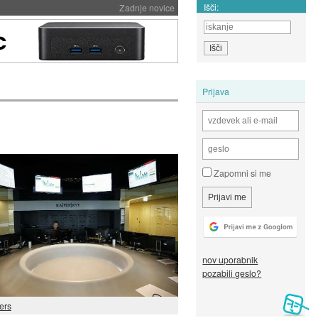
Išči:
Zadnje novice
Prijava
Zapomni si me
nov uporabnik
pozabili geslo?
ers