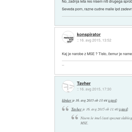
No, zadnja leta res nisem niti drugega sp
Seveda porn, razne cudne maile ipd zadevr
konspirator
::
16. avg 2015, 13:52
Kaj je narobe z MSE ? Tisto, čemur je namen
--
Tavher
::
16. avg 2015, 17:30
klinker
je
16. avg 2015 ob 13:44
izjavil
:
Tavher
je
16. avg 2015 ob 11:40
izjavil
:
Nisem še imel časti spoznat slabšeg
MSE.