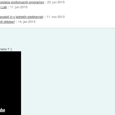
vajalce protivirusnih programov
::
23. jun 2015
y Lab
::
11. jun 2015
postaji in v jedrskih elektrarnah
::
11. nov 2013
či oktober!
::
14. jan 2013
znano ? :)