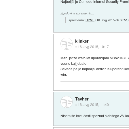
Najboljši je Comodo Internet Security Premiu
Zgodovina sprememb…
spremenilo:
HPME
(
16. avg 2015 ob 08:51
)
klinker
::
16. avg 2015, 10:17
Mah, jst ze vrsto let uporabljam MSov MSE 
vedno kaj jebalo.
Seveda pa je najboljsi antivirus uporabnikov
win.
Tavher
::
16. avg 2015, 11:40
Nisem še imel časti spoznat slabšega AV ko