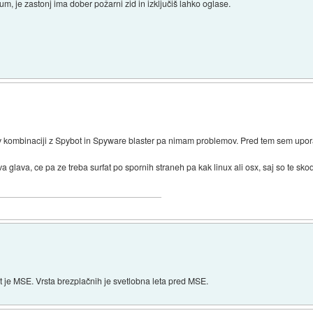
m, je zastonj ima dober požarni zid in izključiš lahko oglase.
v kombinaciji z Spybot in Spyware blaster pa nimam problemov. Pred tem sem upora
a glava, ce pa ze treba surfat po spornih straneh pa kak linux ali osx, saj so te sk
t je MSE. Vrsta brezplačnih je svetlobna leta pred MSE.