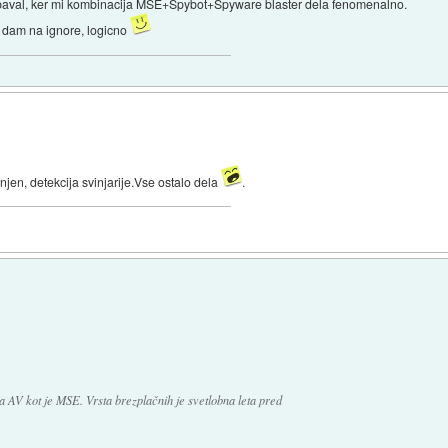
robaval, ker mi kombinacija MSE+Spybot+Spyware blaster dela fenomenalno.
 dam na ignore, logicno
jen, detekcija svinjarije.Vse ostalo dela
.
a AV kot je MSE. Vrsta brezplačnih je svetlobna leta pred