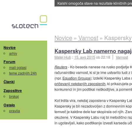
Sandisk že prodal več kot polovico SSD-jev za 
Novice
»
Varnost
»
Kaspersky
Novice
Kaspersky Lab namerno nagaj
arhiv
Matej Huš
::
15. avg 2015
ob 22:18
Varnost
Forum
Reuters
- Ko beseda nanese na rusko podjetje K
mali oglasi
računalniško varnost, ki si je ime ustvarilo tudi 
teme zadnjih 24h
(npr.
Equation Groupa
); izdelki Kaspersky Laba
Članki
pričevanji nekdanjih zaposlenih
, ki prikazujeta
konkurenci in jim podtikal neškodljive, a pome
Zaposlitve
brskaj
Kot trdita vira, nekdaj zaposlena v Kaspersky Lab
Ostalo
Kaspersky je bil nezadovoljen z domnevnim kopir
pravila
temveč je kakšne dele kar skopirala od njih. Zar
okužene. V Kaspersky Labu naj bi metodično ra
in ugotavljali, kako podtikanje izvesti karseda uč