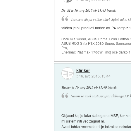
Dr_M
je
16. avg 2015 ob 11:43
izjavil
:
Jest sem jih pa veliko videl. Sploh take, 
takšen je bil pred leti norton av. P4 komp 
Core i9 10900X, ASUS Prime X299 Edition 
ASUS ROG Strix RTX 2080 Super, Samsung
Pro,
Enermax Platimax 1700W | moj oče darko 
klinker
::
16. avg 2015, 13:44
Tavher
je
16. avg 2015 ob 11:40
izjavil
:
Nisem še imel časti spoznat slabšega AV k
Objasni kaj je tako slabega na MSE, ker kot 
mi sistem niti vec zagnal ni.
Avast lahko recem da mi je takrat se nekako 