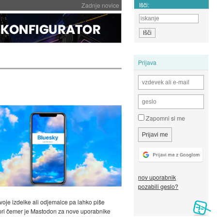
Išči:
Zadnje novice
Prijava
Zapomni si me
nov uporabnik
pozabili geslo?
svoje izdelke ali odjemalce pa lahko piše
, pri čemer je Mastodon za nove uporabnike