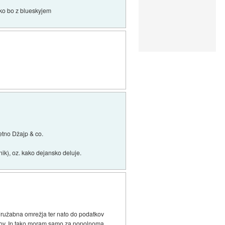
ako bo z blueskyjem
etno Džajp & co.
nik), oz. kako dejansko deluje.
za družabna omrežja ter nato do podatkov
atkov. In tako moram samo za popolnoma