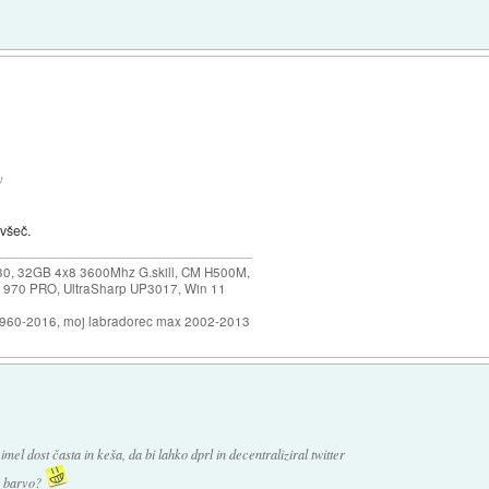
y
 všeč.
30, 32GB 4x8 3600Mhz G.skill, CM H500M,
 970 PRO, UltraSharp UP3017, Win 11
1960-2016, moj labradorec max 2002-2013
mel dost časta in keša, da bi lahko dprl in decentraliziral twitter
o barvo?