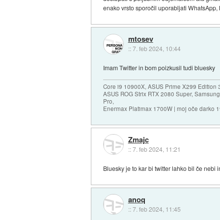
enako vrsto sporočil uporabljati WhatsApp, 
mtosev
::
7. feb 2024, 10:44
Imam Twitter in bom poizkusil tudi bluesky
Core i9 10900X, ASUS Prime X299 Edition 
ASUS ROG Strix RTX 2080 Super, Samsung
Pro,
Enermax Platimax 1700W | moj oče darko 
Zmajc
::
7. feb 2024, 11:21
Bluesky je to kar bi twitter lahko bil če neb
anoq
::
7. feb 2024, 11:45