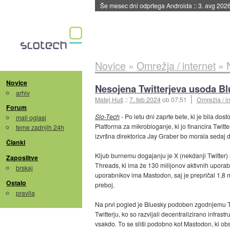
Še mesec dni odprtega Androida
::
3. avg 202
Novice
»
Omrežja / internet
»
Novice
Nesojena Twitterjeva usoda B
arhiv
Matej Huš
::
7. feb 2024
ob 07:51
Omrežja / in
Forum
Slo-Tech
- Po letu dni zaprte bete, ki je bila do
mali oglasi
Platforma za mikrobloganje, ki jo financira Twitter
teme zadnjih 24h
izvršna direktorica Jay Graber bo morala sedaj d
Članki
Kljub burnemu dogajanju je X (nekdanji Twitter) š
Zaposlitve
Threads, ki ima že 130 milijonov aktivnih uporabn
brskaj
uporabnikov ima Mastodon, saj je prepričal 1,8 mi
Ostalo
preboj.
pravila
Na prvi pogled je Bluesky podoben zgodnjemu Twit
Twitterju, ko so razvijali decentralizirano infra
vsakdo. To se sliši podobno kot Mastodon, ki obs