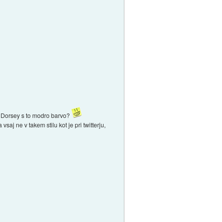
ima Dorsey s to modro barvo?
aj ne v takem stilu kot je pri twitterju,