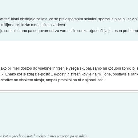
twitter" kloni obstajajo ze leta, ce se prav spomnim nekateri sporocila pisejo kar v 
j milijonarcki tezko monetizirajo zadevo.
ce je centralizirano pa odgovornost za varnost in cenzuro(pedofilija je resen probl
nako bi imeli dostop do vsebine in trženje vsega skupaj, samo mi kot uporabniki bi 
ežnik. Enako kot je zdaj z e-pošto .. e-poštnih strežnikov je na milijone, postaviš si 
 storitve na visokem nivoju, ampak protokol pa ni v njihovi lasti.
ako kot je facebook hotel uveljaviti messengerja pa ga nihče