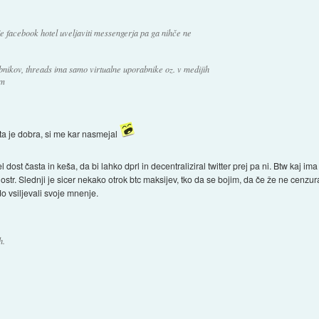
t je facebook hotel uveljaviti messengerja pa ga nihče ne
nikov, threads ima samo virtualne uporabnike oz. v medijih
em
a je dobra, si me kar nasmejal
l dost časta in keša, da bi lahko dprl in decentraliziral twitter prej pa ni. Btw kaj 
r. Slednji je sicer nekako otrok btc maksijev, tko da se bojim, da če že ne cenzura vs
o vsiljevali svoje mnenje.
h.