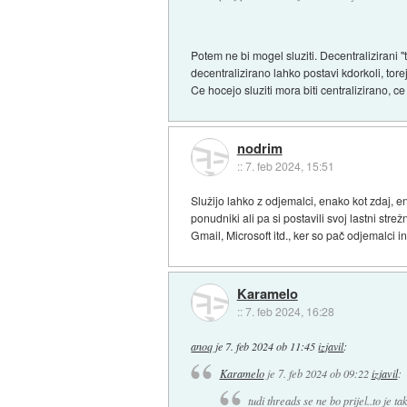
Potem ne bi mogel sluziti. Decentralizirani "
decentralizirano lahko postavi kdorkoli, tore
Ce hocejo sluziti mora biti centralizirano, 
nodrim
::
7. feb 2024, 15:51
Služijo lahko z odjemalci, enako kot zdaj, e
ponudniki ali pa si postavili svoj lastni str
Gmail, Microsoft itd., ker so pač odjemalci in
Karamelo
::
7. feb 2024, 16:28
anoq
je
7. feb 2024 ob 11:45
izjavil
:
Karamelo
je
7. feb 2024 ob 09:22
izjavil
:
tudi threads se ne bo prijel..to je t