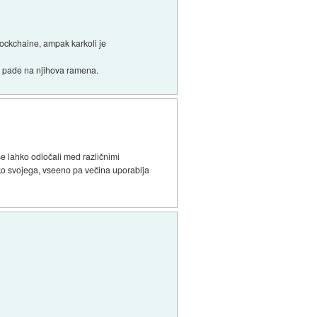
blockchaine, ampak karkoli je
em) pade na njihova ramena.
se lahko odločali med različnimi
lahko svojega, vseeno pa večina uporablja