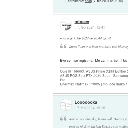
spremenilo:
anoq
(
7. feb 2024 ob 11:46
)
mtosev
::
7. feb 2024, 12:41
mtosev
je
7. feb 2024 ob 10:44
izjavil
:
Imam Twitter in bom poizkusil tudi bluesk
Evo sem se registriral. Me zanima, če mi bo
Core i9 10900X, ASUS Prime X299 Edition 
ASUS ROG Strix RTX 2080 Super, Samsung
Pro,
Enermax Platimax 1700W | moj oče darko 
Looooooka
::
7. feb 2024, 15:15
Kar se tiče bluesky, bomo vidl. Dorsey je i
prej pa ni. Btw kaj ima Dorsey s to modr