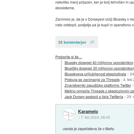
nekoliko manj prijazen, ker je bolj tehničen in 
ekosistema.
Zanimivo je, da je v Dorseyevi viziji Bluesky v re
nato odstopil, podjetje pa je kupil in operativno 
25 komentarjev
Preberite si še…
Bluesky dosegel 40 milijonov uporabnikov
BlueSky dosegel 30 milijonov uporabnikov
Blueskyeva priljubljenost eksplodirala
::
24
Prebuja se zanimanje za Threads
::
4. feb
Znanstveniki zapuščajo platformo Twitter
:
Metino omrežje Threads z eksplozivnim z
Jack Dorsey sestopil s čela Twitterja
::
29. 
Karamelo
::
7. feb 2024, 08:45
usoda je zapečatena že v štartu