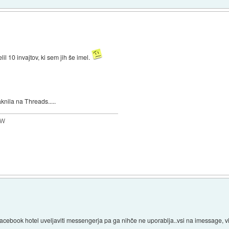
il 10 invajtov, ki sem jih še imel.
knila na Threads.....
MW
je facebook hotel uveljaviti messengerja pa ga nihče ne uporablja..vsi na imessage, vi