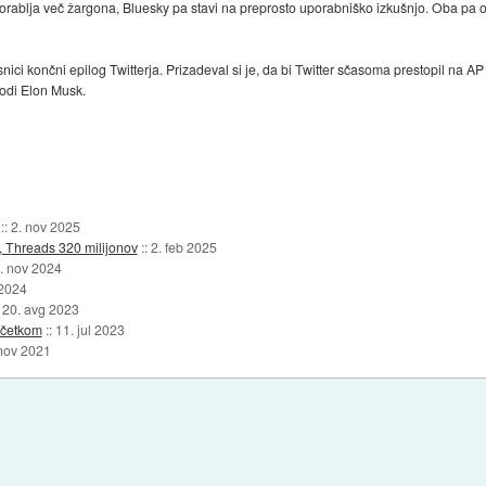
uporablja več žargona, Bluesky pa stavi na preprosto uporabniško izkušnjo. Oba pa 
snici končni epilog Twitterja. Prizadeval si je, da bi Twitter sčasoma prestopil na AP 
vodi Elon Musk.
::
2. nov 2025
, Threads 320 milijonov
::
2. feb 2025
. nov 2024
 2024
:
20. avg 2023
ačetkom
::
11. jul 2023
nov 2021