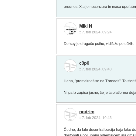
prednost X-a je necenzura in masa uporabni
Miki N
::
7. feb 2024, 09:24
Dorsey je drugače psiho, vidiš že po učkih.
c3p0
::
7. feb 2024, 09:40
Haha, "premakneš se na Threads". To storiš 
Ni pa iz zapisa jasno, če je ta platforma de
nodrim
::
7. feb 2024, 10:43
Čudno, da tale decentralizacija traja tako d
dostopati s poljubnim odjemalcem ala gmail,