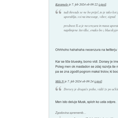
Karamelo
je
7. feb 2024 ob 09:22
izjavil
:
tudi threads se ne bo prijel..to je tako ko
uporablja..vsi na imessage, viber, signal
prednost X-a je necenzura in masa uporab
napihnjene številke, enako bo z blueskyj
Ohhhoho hahahaha necenzura na twitterju t
Kar se tiče bluesky, bomo vidl. Dorsey je ime
Poleg men ok mastadon se zdaj razvija še nost
pa se zna zgodit pogrom maksi trolov, ki bod
Miki N
je
7. feb 2024 ob 09:24
izjavil
:
Dorsey je drugače psiho, vidiš že po učki
Men isto deluje Musk, sploh ko usta odpre.
Zgodovina sprememb…