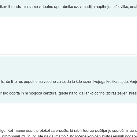
kov, threads ima samo virtualne uporabnike oz. v medijih napihnjene številke, en
le, če ti je res popolnoma vseeno za to, da te kdo razen tvojega krožka najde. Verj
jansko odprta in ni mogoča cenzura (glede na to, da lahko očitno izbiraš željen strež
olgo. Kot imamo odprti protokol za e-pošto, bi rabili tudi za pošiljanje sporočil in 
 protonmail itd. itd. itd. Ne pa da imamo čisto ločene kopice v bistvu enakih pod