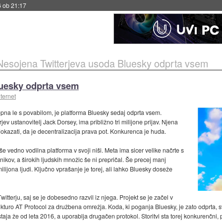
6 ob 21:17
Nesojena Twitterjeva usoda Bluesky odprta vsem
luesky odprta vsem
ternet
stopna le s povabilom, je platforma Bluesky sedaj odprta vsem.
jev ustanovitelj Jack Dorsey, ima približno tri milijone prijav. Njena
okazati, da je decentralizacija prava pot. Konkurenca je huda.
e vedno vodilna platforma v svoji niši. Meta ima sicer velike načrte s
ikov, a širokih ljudskih množic še ni prepričal. Še precej manj
lijona ljudi. Ključno vprašanje je torej, ali lahko Bluesky doseže
terju, saj se je dobesedno razvil iz njega. Projekt se je začel v
strukturo AT Protocol za družbena omrežja. Koda, ki poganja Bluesky, je zato odprta, 
taja že od leta 2016, a uporablja drugačen protokol. Storitvi sta torej konkurenčni