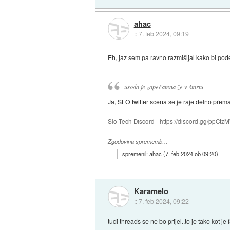
ahac
::
7. feb 2024, 09:19
Eh, jaz sem pa ravno razmišljal kako bi podel
usoda je zapečatena že v štartu
Ja, SLO twitter scena se je raje delno prema
Slo-Tech Discord - https://discord.gg/ppCtz
Zgodovina sprememb…
spremenil:
ahac
(
7. feb 2024 ob 09:20
)
Karamelo
::
7. feb 2024, 09:22
tudi threads se ne bo prijel..to je tako kot 