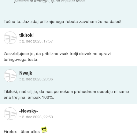
pameten in ustrežljiv,
sploh če mu ni treba
Točno to. Jaz zdaj priliznjenega robota zavoham že na daleč!
tikitoki
::
2. dec 2023, 17:57
Zaskrbljujoce je, da priblizno vsak tretji clovek ne opravi
turingovega testa.
Nwajk
::
2. dec 2023, 20:36
Tikitoki, naš cilj je, da nas po nekem prehodnem obdobju ni samo
ena tretjina, ampak 100%.
-Nevsky-
::
2. dec 2023, 22:53
Firefox - über alles