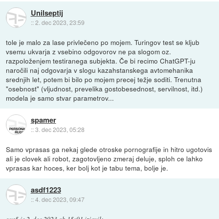
Unilseptij
::
2. dec 2023, 23:59
tole je malo za lase privlečeno po mojem. Turingov test se kljub
vsemu ukvarja z vsebino odgovorov ne pa slogom oz.
razpoloženjem testiranega subjekta. Če bi recimo ChatGPT-ju
naročili naj odgovarja v slogu kazahstanskega avtomehanika
srednjih let, potem bi bilo po mojem precej težje soditi. Trenutna
"osebnost" (vljudnost, prevelika gostobesednost, servilnost, itd.)
modela je samo stvar parametrov...
spamer
::
3. dec 2023, 05:28
Samo vprasas ga nekaj glede otroske pornografije in hitro ugotovis
ali je clovek ali robot, zagotovljeno zmeraj deluje, sploh ce lahko
vprasas kar hoces, ker bolj kot je tabu tema, bolje je.
asdf1223
::
4. dec 2023, 09:47
gus5
je
2. dec 2023 ob 15:01
izjavil
: