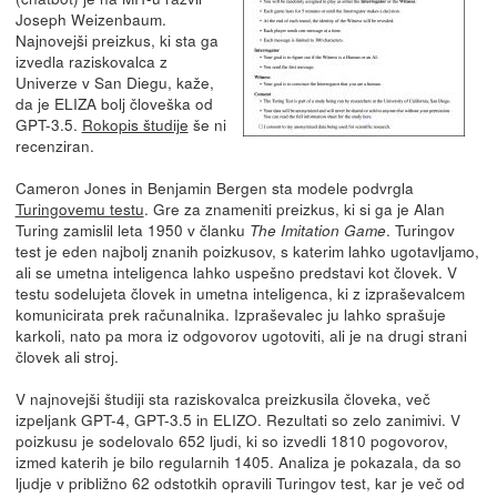
Joseph Weizenbaum.
Najnovejši preizkus, ki sta ga
izvedla raziskovalca z
Univerze v San Diegu, kaže,
da je ELIZA bolj človeška od
GPT-3.5.
Rokopis študije
še ni
recenziran.
Cameron Jones in Benjamin Bergen sta modele podvrgla
Turingovemu testu
. Gre za znameniti preizkus, ki si ga je Alan
Turing zamislil leta 1950 v članku
. Turingov
The Imitation Game
test je eden najbolj znanih poizkusov, s katerim lahko ugotavljamo,
ali se umetna inteligenca lahko uspešno predstavi kot človek. V
testu sodelujeta človek in umetna inteligenca, ki z izpraševalcem
komunicirata prek računalnika. Izpraševalec ju lahko sprašuje
karkoli, nato pa mora iz odgovorov ugotoviti, ali je na drugi strani
človek ali stroj.
V najnovejši študiji sta raziskovalca preizkusila človeka, več
izpeljank GPT-4, GPT-3.5 in ELIZO. Rezultati so zelo zanimivi. V
poizkusu je sodelovalo 652 ljudi, ki so izvedli 1810 pogovorov,
izmed katerih je bilo regularnih 1405. Analiza je pokazala, da so
ljudje v približno 62 odstotkih opravili Turingov test, kar je več od