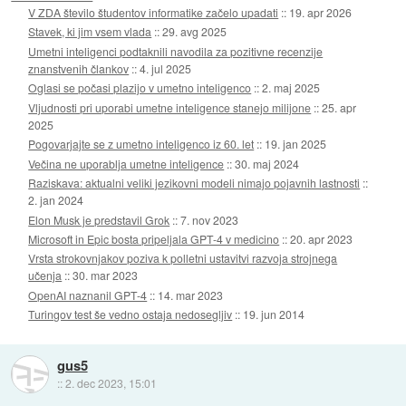
V ZDA število študentov informatike začelo upadati
::
19. apr 2026
Stavek, ki jim vsem vlada
::
29. avg 2025
Umetni inteligenci podtaknili navodila za pozitivne recenzije
znanstvenih člankov
::
4. jul 2025
Oglasi se počasi plazijo v umetno inteligenco
::
2. maj 2025
Vljudnosti pri uporabi umetne inteligence stanejo milijone
::
25. apr
2025
Pogovarjajte se z umetno inteligenco iz 60. let
::
19. jan 2025
Večina ne uporablja umetne inteligence
::
30. maj 2024
Raziskava: aktualni veliki jezikovni modeli nimajo pojavnih lastnosti
::
2. jan 2024
Elon Musk je predstavil Grok
::
7. nov 2023
Microsoft in Epic bosta pripeljala GPT-4 v medicino
::
20. apr 2023
Vrsta strokovnjakov poziva k polletni ustavitvi razvoja strojnega
učenja
::
30. mar 2023
OpenAI naznanil GPT-4
::
14. mar 2023
Turingov test še vedno ostaja nedosegljiv
::
19. jun 2014
gus5
::
2. dec 2023, 15:01