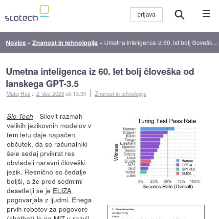
☰
Novice
»
Znanost in tehnologija
»
Umetna inteligenca iz 60. let bolj človeška od lanskega GPT-3.5
Umetna inteligenca iz 60. let bolj človeška od
lanskega GPT-3.5
Matej Huš
::
2. dec 2023
ob 13:39
Znanost in tehnologija
- Silovit razmah
Slo-Tech
velikih jezikovnih modelov v
tem letu daje napačen
občutek, da so računalniki
šele sedaj prvikrat res
obvladali naravni človeški
jezik. Resnično so čedalje
boljši, a že pred sedmimi
desetletji se je
ELIZA
pogovarjala z ljudmi. Enega
prvih robotov za pogovore
(chatbot) je na MIT-u razvil