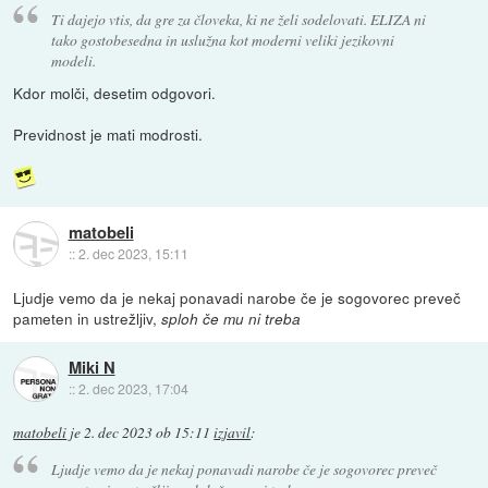
Ti dajejo vtis, da gre za človeka, ki ne želi sodelovati. ELIZA ni
tako gostobesedna in uslužna kot moderni veliki jezikovni
modeli.
Kdor molči, desetim odgovori.
Previdnost je mati modrosti.
matobeli
::
2. dec 2023, 15:11
Ljudje vemo da je nekaj ponavadi narobe če je sogovorec preveč
pameten in ustrežljiv,
sploh če mu ni treba
Miki N
::
2. dec 2023, 17:04
matobeli
je
2. dec 2023 ob 15:11
izjavil
:
Ljudje vemo da je nekaj ponavadi narobe če je sogovorec preveč