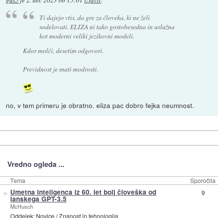
Ti dajejo vtis, da gre za človeka, ki ne želi
sodelovati. ELIZA ni tako gostobesedna in uslužna
kot moderni veliki jezikovni modeli.
Kdor molči, desetim odgovori.
Previdnost je mati modrosti.
no, v tem primeru je obratno. eliza pac dobro fejka neumnost.
Vredno ogleda ...
Tema
Sporočila
»
Umetna inteligenca iz 60. let bolj človeška od
9
lanskega GPT-3.5
McHusch
Oddelek:
Novice
/
Znanost in tehnologija