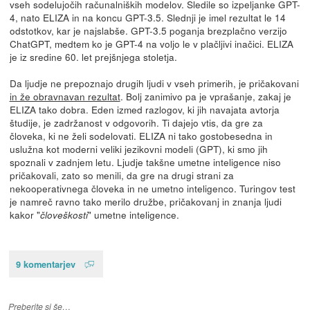
vseh sodelujočih računalniških modelov. Sledile so izpeljanke GPT-
4, nato ELIZA in na koncu GPT-3.5. Slednji je imel rezultat le 14
odstotkov, kar je najslabše. GPT-3.5 poganja brezplačno verzijo
ChatGPT, medtem ko je GPT-4 na voljo le v plačljivi inačici. ELIZA
je iz sredine 60. let prejšnjega stoletja.
Da ljudje ne prepoznajo drugih ljudi v vseh primerih, je pričakovani
in že obravnavan rezultat
. Bolj zanimivo pa je vprašanje, zakaj je
ELIZA tako dobra. Eden izmed razlogov, ki jih navajata avtorja
študije, je zadržanost v odgovorih. Ti dajejo vtis, da gre za
človeka, ki ne želi sodelovati. ELIZA ni tako gostobesedna in
uslužna kot moderni veliki jezikovni modeli (GPT), ki smo jih
spoznali v zadnjem letu. Ljudje takšne umetne inteligence niso
pričakovali, zato so menili, da gre na drugi strani za
nekooperativnega človeka in ne umetno inteligenco. Turingov test
je namreč ravno tako merilo družbe, pričakovanj in znanja ljudi
kakor "
" umetne inteligence.
človeškosti
9 komentarjev
Preberite si še…