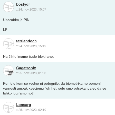
bostydr
::
24. nov 2023, 15:07
Uporabim je PIN.
LP
tetriandoch
::
24. nov 2023, 15:49
Na šihtu imamo čudo blokirano.
Gagatronix
::
25. nov 2023, 01:53
Ker idiotkom se vedno ni potegnilo, da biometrika ne pomeni
varnosti ampak kvecjemu "oh hej, sefu smo odsekal palec da se
lahko logiramo not"
Lonsarg
::
25. nov 2023, 02:19