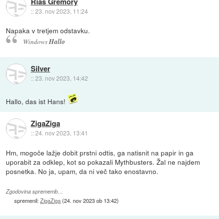
Rias Gremory
::
23. nov 2023, 11:24
Napaka v tretjem odstavku.
Windows
Hallo
Silver
::
23. nov 2023, 14:42
Hallo, das ist Hans!
ZigaZiga
::
24. nov 2023, 13:41
Hm, mogoče lažje dobit prstni odtis, ga natisnit na papir in ga
uporabit za odklep, kot so pokazali Mythbusters. Žal ne najdem
posnetka. No ja, upam, da ni več tako enostavno.
Zgodovina sprememb…
spremenil:
ZigaZiga
(
24. nov 2023 ob 13:42
)