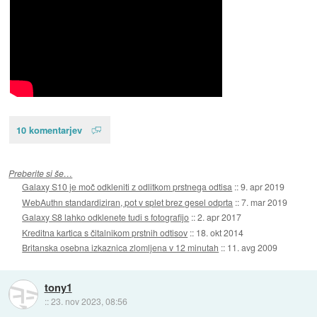
10 komentarjev
Preberite si še…
Galaxy S10 je moč odkleniti z odlitkom prstnega odtisa
::
9. apr 2019
WebAuthn standardiziran, pot v splet brez gesel odprta
::
7. mar 2019
Galaxy S8 lahko odklenete tudi s fotografijo
::
2. apr 2017
Kreditna kartica s čitalnikom prstnih odtisov
::
18. okt 2014
Britanska osebna izkaznica zlomljena v 12 minutah
::
11. avg 2009
tony1
::
23. nov 2023, 08:56