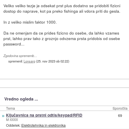
Veliko veliko tezje je odsekat prst plus dodatno se pridobiti fizicni
dostop do naprave, kot pa preko fishinga ali vdora priti do gesla.
In z veliko mislim faktor 1000.
Da ne omenjam da ce prides fizicno do osebe, da lahko vzames
prst, lahko prav tako z groznjo odvzema prsta pridobis od osebe
password...
Zgodovina sprememb…
spremenil:
Lonsarg
(
25. nov 2023 ob 02:22
)
Vredno ogleda ...
Tema
Sporočila
»
Ključavnica na prstni odtis/keypad/RFID
69
M-XXXX
Oddelek:
Elektrotehnika in elektronika