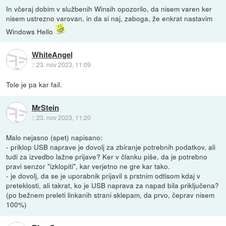
In včeraj dobim v službenih Winsih opozorilo, da nisem varen ker
nisem ustrezno varovan, in da si naj, zaboga, že enkrat nastavim
Windows Hello
WhiteAngel
::
23. nov 2023, 11:09
Tole je pa kar fail.
MrStein
::
23. nov 2023, 11:20
Malo nejasno (spet) napisano:
- priklop USB naprave je dovolj za zbiranje potrebnih podatkov, ali
tudi za izvedbo lažne prijave? Ker v članku piše, da je potrebno
pravi senzor "izklopiti", kar verjetno ne gre kar tako.
- je dovolj, da se je uporabnik prijavil s prstnim odtisom kdaj v
preteklosti, ali takrat, ko je USB naprava za napad bila priključena?
(po bežnem preleti linkanih strani sklepam, da prvo, čeprav nisem
100%)