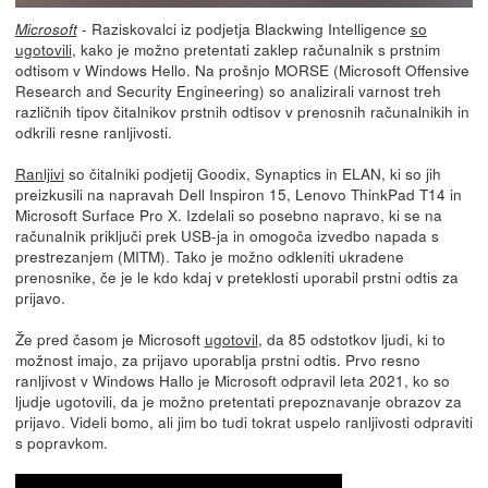
- Raziskovalci iz podjetja Blackwing Intelligence
so
Microsoft
ugotovili
, kako je možno pretentati zaklep računalnik s prstnim
odtisom v Windows Hello. Na prošnjo MORSE (Microsoft Offensive
Research and Security Engineering) so analizirali varnost treh
različnih tipov čitalnikov prstnih odtisov v prenosnih računalnikih in
odkrili resne ranljivosti.
Ranljivi
so čitalniki podjetij Goodix, Synaptics in ELAN, ki so jih
preizkusili na napravah Dell Inspiron 15, Lenovo ThinkPad T14 in
Microsoft Surface Pro X. Izdelali so posebno napravo, ki se na
računalnik priključi prek USB-ja in omogoča izvedbo napada s
prestrezanjem (MITM). Tako je možno odkleniti ukradene
prenosnike, če je le kdo kdaj v preteklosti uporabil prstni odtis za
prijavo.
Že pred časom je Microsoft
ugotovil
, da 85 odstotkov ljudi, ki to
možnost imajo, za prijavo uporablja prstni odtis. Prvo resno
ranljivost v Windows Hallo je Microsoft odpravil leta 2021, ko so
ljudje ugotovili, da je možno pretentati prepoznavanje obrazov za
prijavo. Videli bomo, ali jim bo tudi tokrat uspelo ranljivosti odpraviti
s popravkom.