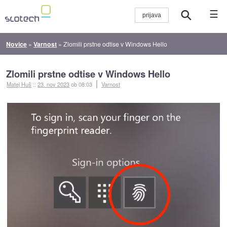
☰
Novice
»
Varnost
»
Zlomili prstne odtise v Windows Hello
Zlomili prstne odtise v Windows Hello
Matej Huš
::
23. nov 2023
ob 08:03
Varnost