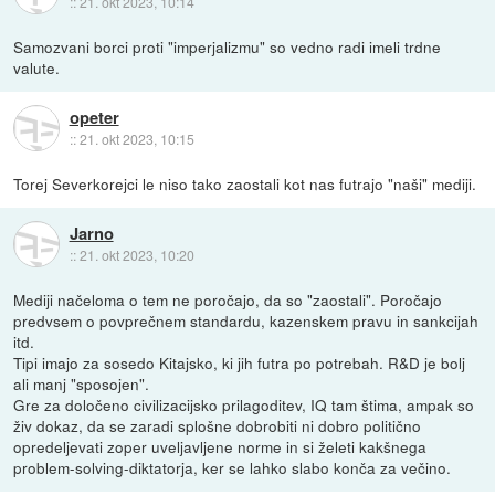
::
21. okt 2023, 10:14
Samozvani borci proti "imperjalizmu" so vedno radi imeli trdne
valute.
opeter
::
21. okt 2023, 10:15
Torej Severkorejci le niso tako zaostali kot nas futrajo "naši" mediji.
Jarno
::
21. okt 2023, 10:20
Mediji načeloma o tem ne poročajo, da so "zaostali". Poročajo
predvsem o povprečnem standardu, kazenskem pravu in sankcijah
itd.
Tipi imajo za sosedo Kitajsko, ki jih futra po potrebah. R&D je bolj
ali manj "sposojen".
Gre za določeno civilizacijsko prilagoditev, IQ tam štima, ampak so
živ dokaz, da se zaradi splošne dobrobiti ni dobro politično
opredeljevati zoper uveljavljene norme in si želeti kakšnega
problem-solving-diktatorja, ker se lahko slabo konča za večino.