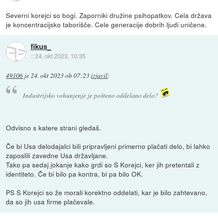
Severni korejci so bogi. Zaporniki družine psihopatkov. Cela država
je koncentracijsko taborišče. Cele generacije dobrih ljudi uničene.
fikus_
::
24. okt 2023, 10:35
49106
je
24. okt 2023 ob 07:23
izjavil
:
Industrijsko vohunjenje je pošteno oddelano delo?
Odvisno s katere strani gledaš.
Če bi Usa delodajalci bili pripravljeni primerno plačati delo, bi lahko
zaposlili zavedne Usa državljane.
Tako pa sedaj jokanje kako grdi so S Korejci, ker jih pretentali z
identiteto. Če bi bilo pa kontra, bi pa bilo OK.
PS S Korejci so že morali korektno oddelati, kar je bilo zahtevano,
da so jih usa firme plačevale.