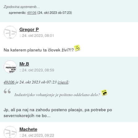
Zgodovina sprememb…
spremenilo:
49106
(
24. okt 2023 ob 07:23
)
Gregor P
::
24. okt 2023, 08:01
Na katerem planetu ta človek živi?!?
Mr.B
::
24. okt 2023, 08:59
49106
je
24. okt 2023 ob 07:23
izjavil
:
Industrijsko vohunjenje je pošteno oddelano delo?
Jp, ali pa naj na zahodu posteno placajo, pa potrebe po
severnokorejcih ne bo...
Machete
::
24. okt 2023, 09:22