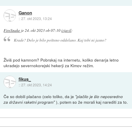
Ganon
::
27. okt 2023, 13:24
FireSnake
je
24. okt 2023 ob 07:10
izjavil
:
Krade? Delo je bilo pošteno oddelano. Kaj tebi ni jasno?
Živiš pod kamnom? Pobrskaj na internetu, koliko denarja letno
ukradejo severnokorejski hekerji za Kimov režim.
fikus_
::
27. okt 2023, 14:24
Če so dobili plačano (celo toliko, da je
"plačilo je šlo neposredno
), potem so že morali kaj narediti za to.
za državni raketni program"