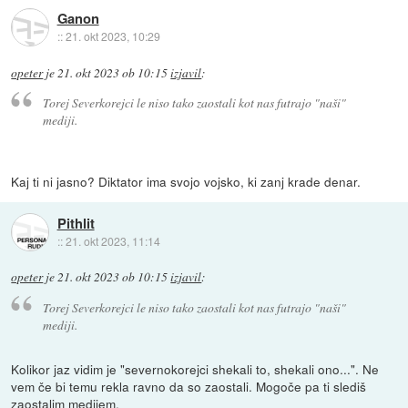
Ganon
::
21. okt 2023, 10:29
opeter
je
21. okt 2023 ob 10:15
izjavil
:
Torej Severkorejci le niso tako zaostali kot nas futrajo "naši"
mediji.
Kaj ti ni jasno? Diktator ima svojo vojsko, ki zanj krade denar.
Pithlit
::
21. okt 2023, 11:14
opeter
je
21. okt 2023 ob 10:15
izjavil
:
Torej Severkorejci le niso tako zaostali kot nas futrajo "naši"
mediji.
Kolikor jaz vidim je "severnokorejci shekali to, shekali ono...". Ne
vem če bi temu rekla ravno da so zaostali. Mogoče pa ti slediš
zaostalim medijem.