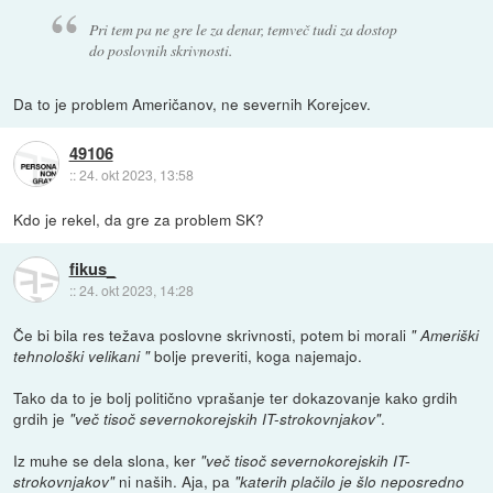
Pri tem pa ne gre le za denar, temveč tudi za dostop
do poslovnih skrivnosti.
Da to je problem Američanov, ne severnih Korejcev.
49106
::
24. okt 2023, 13:58
Kdo je rekel, da gre za problem SK?
fikus_
::
24. okt 2023, 14:28
Če bi bila res težava poslovne skrivnosti, potem bi morali
" Ameriški
bolje preveriti, koga najemajo.
tehnološki velikani "
Tako da to je bolj politično vprašanje ter dokazovanje kako grdih
grdih je
.
"več tisoč severnokorejskih IT-strokovnjakov"
Iz muhe se dela slona, ker
"več tisoč severnokorejskih IT-
ni naših. Aja, pa
strokovnjakov"
"katerih plačilo je šlo neposredno