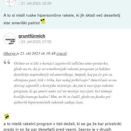
::
21. okt 2023, 22:26
A to si mislil ruske hipersonične rakete, ki jih sklati več desetletij
star ameriški patriot
gruntfürmich
::
23. okt 2023, 07:05
Oberyn
je
21. okt 2023 ob 18:48
izjavil
:
Očitno so si tile s-korejci zagotovili odlično urno postavko,
glede na to, da je severnokorejski raketni program za kakšno
desetletje naprednejši od ameriškega. Ampak, kaj pa če gre za
obrnjeno past, trik v triku, kar sedaj prikrivajo? Američani so na
skrivaj zaposlili s-korejske inženirje, da jim ti razvijejo raketni
program, ki ga ameri sami več ne morejo razvijati, ker nimajo
kvalificiranega kadra? Hm, ne bi se čudil, glede na fiasko pri
njihovih hipersoničnih raketah zadnje čase.
a to misliš raketni program v tisti deželi, ki se ga že kar privatniki
gredo in so že par desetletij pred vsemi, čeprav je v drugih