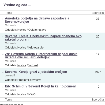
Vredno ogleda ...
Tema
Sporočila
»
Ameriška podjetja na daljavo zaposlovala
33
Severnokorejce
McHusch
Oddelek:
Novice
/
Ostale najave
»
Severna Koreja s hekerskimi napadi financira svoj
20
raketni program
McHusch
Oddelek:
Novice
/
Kriptovalute
»
ZN: Severna Koreja z internetnimi napadi doslej
17
ukradla dve milijardi dolarjev
McHusch
Oddelek:
Novice
/
Varnost
»
Severna Koreja grozi z jedrskim orožjem
1977
poweroff
Oddelek:
Problemi človeštva
»
Eric Schmidt v Severni Koreji in kaj to pomeni
10
McHusch
Oddelek:
Novice
/
NWO
Tema
Sporočila
Več podobnih tem