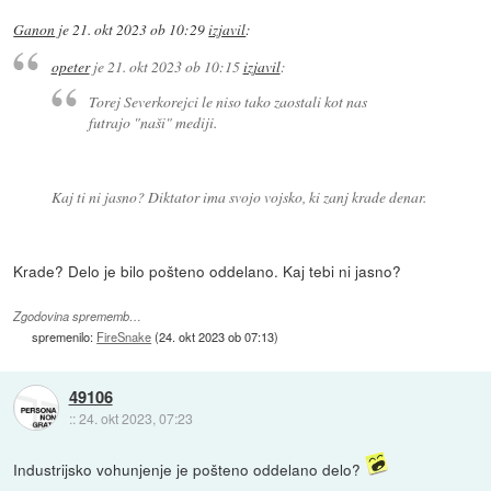
Ganon
je
21. okt 2023 ob 10:29
izjavil
:
opeter
je
21. okt 2023 ob 10:15
izjavil
:
Torej Severkorejci le niso tako zaostali kot nas
futrajo "naši" mediji.
Kaj ti ni jasno? Diktator ima svojo vojsko, ki zanj krade denar.
Krade? Delo je bilo pošteno oddelano. Kaj tebi ni jasno?
Zgodovina sprememb…
spremenilo:
FireSnake
(
24. okt 2023 ob 07:13
)
49106
::
24. okt 2023, 07:23
Industrijsko vohunjenje je pošteno oddelano delo?