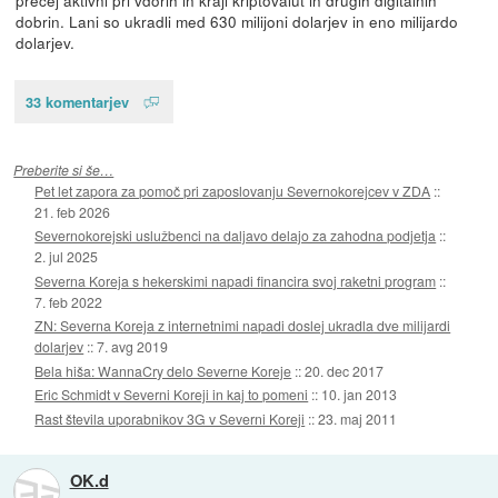
precej aktivni pri vdorih in kraji kriptovalut in drugih digitalnih
dobrin. Lani so ukradli med 630 milijoni dolarjev in eno milijardo
dolarjev.
33 komentarjev
Preberite si še…
Pet let zapora za pomoč pri zaposlovanju Severnokorejcev v ZDA
::
21. feb 2026
Severnokorejski uslužbenci na daljavo delajo za zahodna podjetja
::
2. jul 2025
Severna Koreja s hekerskimi napadi financira svoj raketni program
::
7. feb 2022
ZN: Severna Koreja z internetnimi napadi doslej ukradla dve milijardi
dolarjev
::
7. avg 2019
Bela hiša: WannaCry delo Severne Koreje
::
20. dec 2017
Eric Schmidt v Severni Koreji in kaj to pomeni
::
10. jan 2013
Rast števila uporabnikov 3G v Severni Koreji
::
23. maj 2011
OK.d