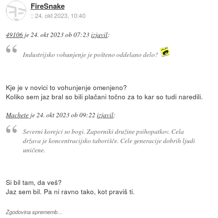
FireSnake
::
24. okt 2023, 10:40
49106
je
24. okt 2023 ob 07:23
izjavil
:
Industrijsko vohunjenje je pošteno oddelano delo?
Kje je v novici to vohunjenje omenjeno?
Koliko sem jaz bral so bili plačani točno za to kar so tudi naredili.
Machete
je
24. okt 2023 ob 09:22
izjavil
:
Severni korejci so bogi. Zaporniki družine psihopatkov. Cela
država je koncentracijsko taborišče. Cele generacije dobrih ljudi
uničene.
Si bil tam, da veš?
Jaz sem bil. Pa ni ravno tako, kot praviš ti.
Zgodovina sprememb…