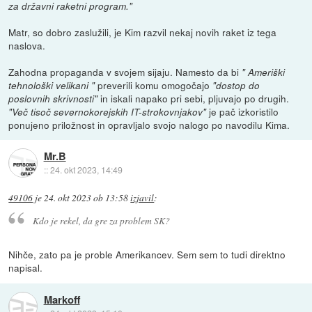
za državni raketni program."
Matr, so dobro zaslužili, je Kim razvil nekaj novih raket iz tega
naslova.
Zahodna propaganda v svojem sijaju. Namesto da bi
" Ameriški
preverili komu omogočajo
tehnološki velikani "
"dostop do
in iskali napako pri sebi, pljuvajo po drugih.
poslovnih skrivnosti"
je pač izkoristilo
"Več tisoč severnokorejskih IT-strokovnjakov"
ponujeno priložnost in opravljalo svojo nalogo po navodilu Kima.
Mr.B
::
24. okt 2023, 14:49
49106
je
24. okt 2023 ob 13:58
izjavil
:
Kdo je rekel, da gre za problem SK?
Nihče, zato pa je proble Amerikancev. Sem sem to tudi direktno
napisal.
Markoff