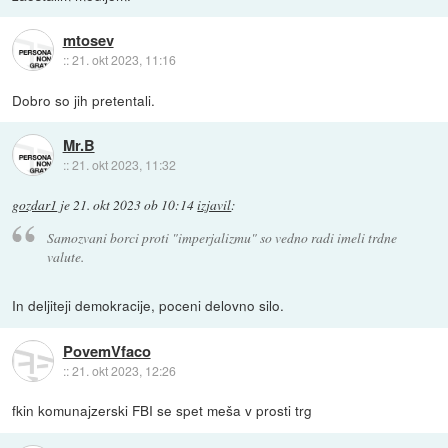
mtosev
::
21. okt 2023, 11:16
Dobro so jih pretentali.
Mr.B
::
21. okt 2023, 11:32
gozdar1
je
21. okt 2023 ob 10:14
izjavil
:
Samozvani borci proti "imperjalizmu" so vedno radi imeli trdne
valute.
In deljiteji demokracije, poceni delovno silo.
PovemVfaco
::
21. okt 2023, 12:26
fkin komunajzerski FBI se spet meša v prosti trg