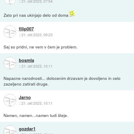
::
21. okt 2023, 07:54
Zato pri nas ukinjajo delo od doma
filip007
::
21. okt 2023, 09:23
Saj so pridni, ne vem v čem je problem.
bosmla
::
21. okt 2023, 10:11
Napacne narodnosti... dolocenim drzavam je dovoljeno in celo
zazeljeno zatirati druge.
Jarno
::
21. okt 2023, 10:11
Namen, namen...namen tudi šteje.
gozdar1