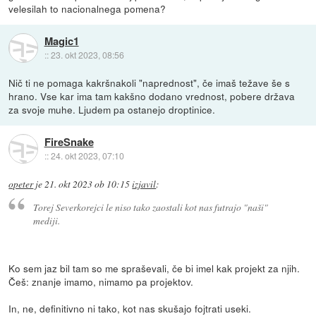
velesilah to nacionalnega pomena?
Magic1
::
23. okt 2023, 08:56
Nič ti ne pomaga kakršnakoli "naprednost", če imaš težave še s
hrano. Vse kar ima tam kakšno dodano vrednost, pobere država
za svoje muhe. Ljudem pa ostanejo droptinice.
FireSnake
::
24. okt 2023, 07:10
opeter
je
21. okt 2023 ob 10:15
izjavil
:
Torej Severkorejci le niso tako zaostali kot nas futrajo "naši"
mediji.
Ko sem jaz bil tam so me spraševali, če bi imel kak projekt za njih.
Češ: znanje imamo, nimamo pa projektov.
In, ne, definitivno ni tako, kot nas skušajo fojtrati useki.