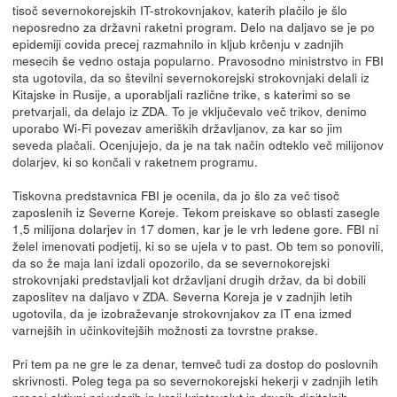
tisoč severnokorejskih IT-strokovnjakov, katerih plačilo je šlo
neposredno za državni raketni program. Delo na daljavo se je po
epidemiji covida precej razmahnilo in kljub krčenju v zadnjih
mesecih še vedno ostaja popularno. Pravosodno ministrstvo in FBI
sta ugotovila, da so številni severnokorejski strokovnjaki delali iz
Kitajske in Rusije, a uporabljali različne trike, s katerimi so se
pretvarjali, da delajo iz ZDA. To je vključevalo več trikov, denimo
uporabo Wi-Fi povezav ameriških državljanov, za kar so jim
seveda plačali. Ocenjujejo, da je na tak način odteklo več milijonov
dolarjev, ki so končali v raketnem programu.
Tiskovna predstavnica FBI je ocenila, da jo šlo za več tisoč
zaposlenih iz Severne Koreje. Tekom preiskave so oblasti zasegle
1,5 milijona dolarjev in 17 domen, kar je le vrh ledene gore. FBI ni
želel imenovati podjetij, ki so se ujela v to past. Ob tem so ponovili,
da so že maja lani izdali opozorilo, da se severnokorejski
strokovnjaki predstavljali kot državljani drugih držav, da bi dobili
zaposlitev na daljavo v ZDA. Severna Koreja je v zadnjih letih
ugotovila, da je izobraževanje strokovnjakov za IT ena izmed
varnejših in učinkovitejših možnosti za tovrstne prakse.
Pri tem pa ne gre le za denar, temveč tudi za dostop do poslovnih
skrivnosti. Poleg tega pa so severnokorejski hekerji v zadnjih letih