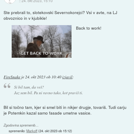
::
24. okt 2023, 15:10
Ste prebrali to, slotekovski Severnokorejci? Vsi v avte, na LJ
obvoznico in v kjubikle!
Back to work!
FireSnake
je
24. okt 2023 ob 10:40
izjavil
:
Si bil tam, da veš?
Jaz sem bil. Pa ni ravno tako, kot praviš ti.
Bil si točno tam, kjer si smel biti in nikjer drugje, tovariš. Tudi carju
je Potemkin kazal samo fasade umetne vasice.
Zgodovina sprememb…
spremenilo:
Markoff
(
24. okt 2023 ob 15:12
)