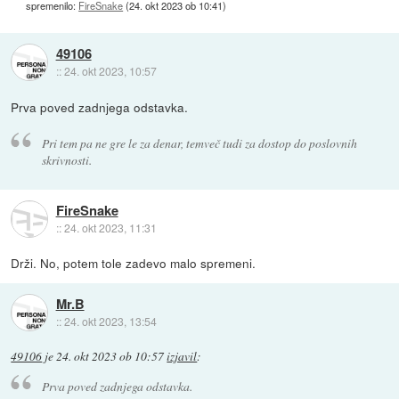
spremenilo:
FireSnake
(
24. okt 2023 ob 10:41
)
49106
::
24. okt 2023, 10:57
Prva poved zadnjega odstavka.
Pri tem pa ne gre le za denar, temveč tudi za dostop do poslovnih
skrivnosti.
FireSnake
::
24. okt 2023, 11:31
Drži. No, potem tole zadevo malo spremeni.
Mr.B
::
24. okt 2023, 13:54
49106
je
24. okt 2023 ob 10:57
izjavil
:
Prva poved zadnjega odstavka.