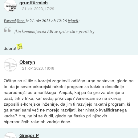
gruntfürmich
::
21. okt 2023, 17:29
PovemVfaco
je
21. okt 2023 ob 12:26
izjavil
:
fkin komunajzerski FBI se spet meša v prosti trg
dobra!
Oberyn
::
21. okt 2023, 18:48
Očitno so si tile s-korejci zagotovili odlično urno postavko, glede na
to, da je severnokorejski raketni program za kakšno desetletje
naprednejši od ameriškega. Ampak, kaj pa če gre za obrnjeno
past, trik v triku, kar sedaj prikrivajo? Američani so na skrivaj
zaposlili s-korejske inženirje, da jim ti razvijejo raketni program, ki
ga ameri sami več ne morejo razvijati, ker nimajo kvalificiranega
kadra? Hm, ne bi se čudil, glede na fiasko pri njihovih
hipersoničnih raketah zadnje čase.
Gregor P