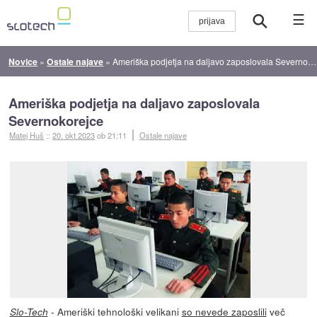
☰
Novice
»
Ostale najave
»
Ameriška podjetja na daljavo zaposlovala Severnokorejce
Ameriška podjetja na daljavo zaposlovala
Severnokorejce
Matej Huš
::
20. okt 2023
ob 21:11
Ostale najave
- Ameriški tehnološki velikani
so nevede zaposlili
več
Slo-Tech