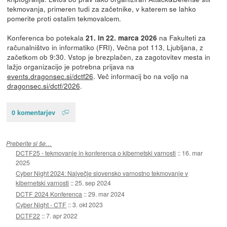
tekmovanja, primeren tudi za začetnike, v katerem se lahko
pomerite proti ostalim tekmovalcem.
Konferenca bo potekala
na Fakulteti za
21. in 22. marca 2026
računalništvo in informatiko (FRI), Večna pot 113, Ljubljana, z
začetkom ob 9:30. Vstop je brezplačen, za zagotovitev mesta in
lažjo organizacijo je potrebna prijava na
events.dragonsec.si/dctf26
. Več informacij bo na voljo na
dragonsec.si/dctf/2026
.
0 komentarjev
Preberite si še…
DCTF25 - tekmovanje in konferenca o kibernetski varnosti
::
16. mar
2025
Cyber Night 2024: Največje slovensko varnostno tekmovanje v
kibernetski varnosti
::
25. sep 2024
DCTF 2024 Konferenca
::
29. mar 2024
Cyber Night - CTF
::
3. okt 2023
DCTF22
::
7. apr 2022