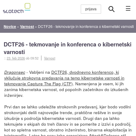
☰
Novice
»
Varnost
»
DCTF26 - tekmovanje in konferenca o kibernetski varnosti
DCTF26 - tekmovanje in konferenca o kibernetski
varnosti
::
23. feb 2026
ob 09:52
Varnost
- Vabljeni na
DCTF26, dvodnevno konferenco, ki
Dragonsec
vključuje strokovna predavanja na temo kibernetske varnosti in
tekmovanje Capture The Flag (CTF)
. Namenjena je vsem, ki jih
zanima kibernetska varnost, od popolnih začetnikov do izkušenih
inženirjev.
Prvi dan se lahko udeležite strokovnih predavanj, kjer bodo vodilni
strokovnjaki delili najnovejše trende, praktične rešitve in svoje
izkušnje s področja kibernetske varnosti. Drugi dan pa lahko
tekmujete v ekipah do treh članov in se pomerite z izzivi s področij,
kot so spletna varnost, obratno inženirstvo, binarna eksploitacija in
kriptografija. Letos bo prav tako organiziran Attack&Defense stil