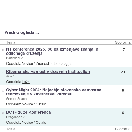
Vredno ogleda ...
Tema
Sporočila
»
NT konferenca 2025: 30 let izmenjave znanja in
17
odličnega druženja
Balandeque
Oddelek:
Novice
/
Znanost in tehnologija
»
Kibernetska varnost v drzavnih institucijah
20
dice7
Oddelek:
Loža
»
Cyber Night 2024: Največje slovensko varnostno
8
tekmovanje v kibernetski varnosti
Gregor Spagn
Oddelek:
Novice
/
Ostalo
»
DCTF 2024 Konferenca
6
DragonSec SI
Oddelek:
Novice
/
Ostalo
Tema
Sporočila