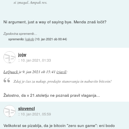
si zmagal. Ampak res.
Ni argument, just a way of saying bye. Menda znaš ločit?
Zgodovina sprememb…
spremenilo:
kakob
(
10. jan 2021 ob 00:44
)
jojw
::
10. jan 2021, 01:33
LeQuack
je
9. jan 2021 ob 15:41
izjavil
:
Zdaj je čas za nakup, prodajte stanovanja in nabavite bitcoin!
Žalostno, da v 21.stoletju ne poznaš pravil vlaganja...
slovencl
::
10. jan 2021, 05:59
Velikokrat se pizablja, da je bitcoin "zero sun game": eni bodo