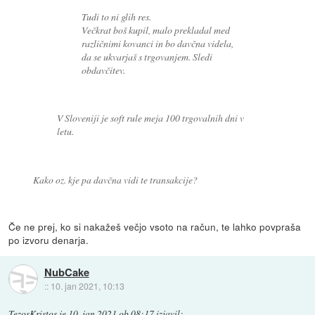
Tudi to ni glih res.
Večkrat boš kupil, malo prekladal med
različnimi kovanci in bo davčna videla,
da se ukvarjaš s trgovanjem. Sledi
obdavčitev.
V Sloveniji je soft rule meja 100 trgovalnih dni v
letu.
Kako oz. kje pa davčna vidi te transakcije?
Če ne prej, ko si nakažeš večjo vsoto na račun, te lahko povpraša
po izvoru denarja.
NubCake
::
10. jan 2021, 10:13
TezosKristos
je
10. jan 2021 ob 08:17
izjavil
: