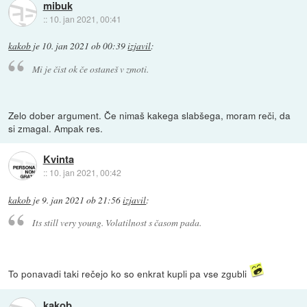
mibuk
::
10. jan 2021, 00:41
kakob
je
10. jan 2021 ob 00:39
izjavil
:
Mi je čist ok če ostaneš v zmoti.
Zelo dober argument. Če nimaš kakega slabšega, moram reči, da
si zmagal. Ampak res.
Kvinta
::
10. jan 2021, 00:42
kakob
je
9. jan 2021 ob 21:56
izjavil
:
Its still very young. Volatilnost s časom pada.
To ponavadi taki rečejo ko so enkrat kupli pa vse zgubli
kakob