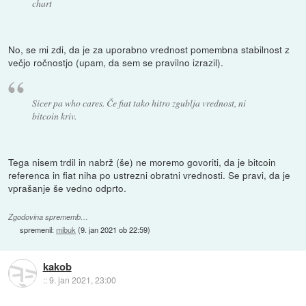
chart
No, se mi zdi, da je za uporabno vrednost pomembna stabilnost z
večjo ročnostjo (upam, da sem se pravilno izrazil).
Sicer pa who cares. Če fiat tako hitro zgublja vrednost, ni
bitcoin kriv.
Tega nisem trdil in nabrž (še) ne moremo govoriti, da je bitcoin
referenca in fiat niha po ustrezni obratni vrednosti. Se pravi, da je
vprašanje še vedno odprto.
Zgodovina sprememb…
spremenil:
mibuk
(
9. jan 2021 ob 22:59
)
kakob
::
9. jan 2021, 23:00