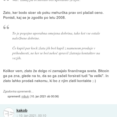
Zato, ker bodo sicer ob poku mehurčka prav oni plačali ceno.
Pomisli, kaj se je zgodilo po letu 2008.
To je pogojno uporabna omejena dobrina, tako kot vse ostale
naložbene dobrine.
Če kupiš par kock zlata jih boš kupil z namenom prodaje v
prihodnosti, ne ker se boš nekoč spravil zlatenja kontaktov na
vezjih.
Kolikor vem, zlato že dolgo ni zamajalo finančnega sveta. Bitcoin
ga pa zna, glede na to, da so ga začeli forsirati tudi "ta veliki". In
zlato lahko prodaš nekomu, ki bo z njim zlatil kontakte ;-)
Zgodovina sprememb…
spremenil:
mibuk
(
10. jan 2021 ob 00:06
)
kakob
::
10. jan 2021, 00:10