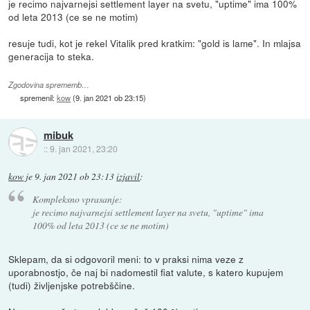
je recimo najvarnejsi settlement layer na svetu, "uptime" ima 100%
od leta 2013 (ce se ne motim)
resuje tudi, kot je rekel Vitalik pred kratkim: "gold is lame". In mlajsa
generacija to steka.
Zgodovina sprememb…
spremenil:
kow
(
9. jan 2021 ob 23:15
)
mibuk
::
9. jan 2021, 23:20
kow
je
9. jan 2021 ob 23:13
izjavil
:
Kompleksno vprasanje:
je recimo najvarnejsi settlement layer na svetu, "uptime" ima
100% od leta 2013 (ce se ne motim)
Sklepam, da si odgovoril meni: to v praksi nima veze z
uporabnostjo, če naj bi nadomestil fiat valute, s katero kupujem
(tudi) življenjske potrebščine.