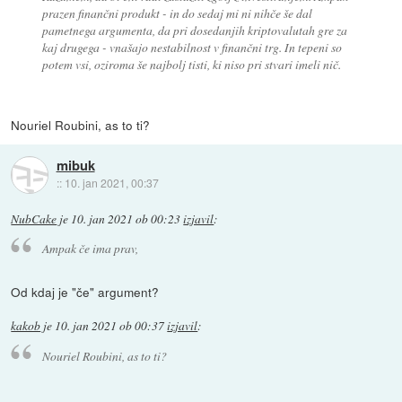
prazen finančni produkt - in do sedaj mi ni nihče še dal
pametnega argumenta, da pri dosedanjih kriptovalutah gre za
kaj drugega - vnašajo nestabilnost v finančni trg. In tepeni so
potem vsi, oziroma še najbolj tisti, ki niso pri stvari imeli nič.
Nouriel Roubini, as to ti?
mibuk
::
10. jan 2021, 00:37
NubCake
je
10. jan 2021 ob 00:23
izjavil
:
Ampak če ima prav,
Od kdaj je "če" argument?
kakob
je
10. jan 2021 ob 00:37
izjavil
:
Nouriel Roubini, as to ti?