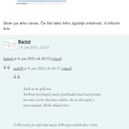
Sicer pa who cares. Če fiat tako hitro zgublja vrednost, ni bitcoin
kriv.
Bartol
::
9. jan 2021, 22:43
kakob
je
9. jan 2021 ob 20:52
izjavil
:
jest10
je
9. jan 2021 ob 20:51
izjavil
:
Tudi to ni glih res.
Večkrat boš kupil, malo prekladal med različnimi
kovanci in bo davčna videla, da se ukvarjaš s
trgovanjem. Sledi obdavčitev.
V Sloveniji je soft rule meja 100 trgovalnih dni v letu.