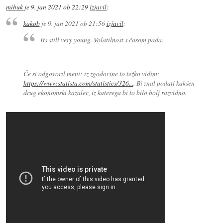
mibuk
je
9. jan 2021 ob 22:29
izjavil
:
kakob
je
9. jan 2021 ob 21:56
izjavil
:
Its still very young. Volatilnost s časom pada.
Če si odgovoril meni: iz zgodovine to težko vidim:
https://www.statista.com/statistics/326...
. Bi znal podati kakšen
drug ekonomski kazalec, iz katerega bi to bilo bolj razvidno.