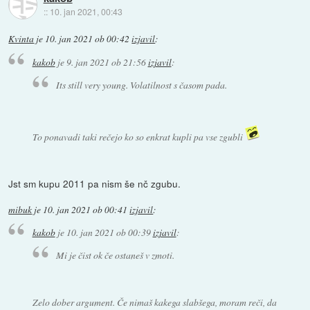
::
10. jan 2021, 00:43
Kvinta
je
10. jan 2021 ob 00:42
izjavil
:
kakob
je
9. jan 2021 ob 21:56
izjavil
:
Its still very young. Volatilnost s časom pada.
To ponavadi taki rečejo ko so enkrat kupli pa vse zgubli
Jst sm kupu 2011 pa nism še nč zgubu.
mibuk
je
10. jan 2021 ob 00:41
izjavil
:
kakob
je
10. jan 2021 ob 00:39
izjavil
:
Mi je čist ok če ostaneš v zmoti.
Zelo dober argument. Če nimaš kakega slabšega, moram reči, da