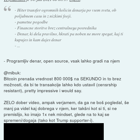
- Hiter transfer ogromnih kolicin denarja po vsem svetu, ob
poljubnem casu in z nizkimi feeji.
- pametne pogodbe
- Financne storitve brez centralnega posrednika
- Denar, ki dela pravilno, hkrati pa noben ne more spegat, kaj ti
kupujes in kam dajes denar
- ...
- Programljiv denar, open source, vsak lahko gradi na njem
@mibuk:
Bitcoin prenaša vrednost 800 000$ na SEKUNDO in to brez
možnosti, da bi te transakcije lahko kdo ustavil (censrship
resistant), pretty impressive i would say.
ZELO dober video, ampak verjamem, da ga ne boš pogledal, še
manj pa videl kaj dobrega v njem, ker takšni kot si ti, si ne
premislijo, ko imajo 1x nek mindset, glede na to kaj se
spremeni/dogaja (tako kot Trump supporter-i).