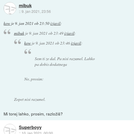
mibuk
::
9. jan 2021, 23:56
kow
je
9. jan 2021 ob 23:50
izjavil
:
mibuk
je
9. jan 2021 ob 23:49
izjavil
:
kow
je
9. jan 2021 ob 23:46
izjavil
:
Sem ti ze dal. Pa nisi razumel. Lahko
pa dobis dodatnega
No, prosim:
Zopet nisi razumel.
Mi torej lahko, prosim, razložiš?
Superboyy
::
10. jan 2021, 00:00