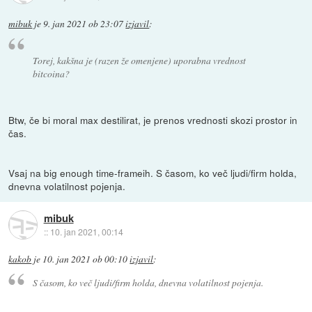
mibuk
je
9. jan 2021 ob 23:07
izjavil
:
Torej, kakšna je (razen že omenjene) uporabna vrednost
bitcoina?
Btw, če bi moral max destilirat, je prenos vrednosti skozi prostor in
čas.
Vsaj na big enough time-frameih. S časom, ko več ljudi/firm holda,
dnevna volatilnost pojenja.
mibuk
::
10. jan 2021, 00:14
kakob
je
10. jan 2021 ob 00:10
izjavil
:
S časom, ko več ljudi/firm holda, dnevna volatilnost pojenja.