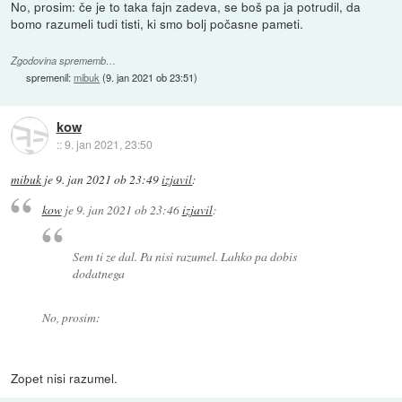
No, prosim: če je to taka fajn zadeva, se boš pa ja potrudil, da
bomo razumeli tudi tisti, ki smo bolj počasne pameti.
Zgodovina sprememb…
spremenil:
mibuk
(
9. jan 2021 ob 23:51
)
kow
::
9. jan 2021, 23:50
mibuk
je
9. jan 2021 ob 23:49
izjavil
:
kow
je
9. jan 2021 ob 23:46
izjavil
:
Sem ti ze dal. Pa nisi razumel. Lahko pa dobis
dodatnega
No, prosim:
Zopet nisi razumel.