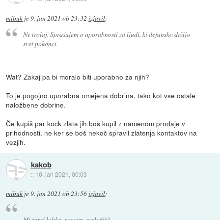
mibuk
je
9. jan 2021 ob 23:32
izjavil
:
Ne trolaj. Sprašujem o uporabnosti za ljudi, ki dejansko držijo
svet pokonci.
Wat? Zakaj pa bi moralo biti uporabno za njih?
To je pogojno uporabna omejena dobrina, tako kot vse ostale
naložbene dobrine.
Če kupiš par kock zlata jih boš kupil z namenom prodaje v
prihodnosti, ne ker se boš nekoč spravil zlatenja kontaktov na
vezjih.
kakob
::
10. jan 2021, 00:03
mibuk
je
9. jan 2021 ob 23:56
izjavil
:
Mi torej lahko, prosim, razložiš?