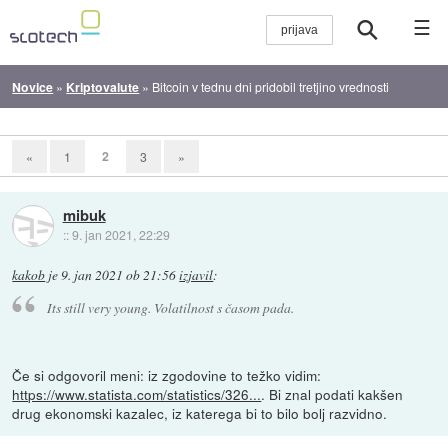
☰
Novice
»
Kriptovalute
»
Bitcoin v tednu dni pridobil tretjino vrednosti
2
«
1
3
»
mibuk
::
9. jan 2021, 22:29
kakob
je
9. jan 2021 ob 21:56
izjavil
:
Its still very young. Volatilnost s časom pada.
Če si odgovoril meni: iz zgodovine to težko vidim:
https://www.statista.com/statistics/326...
. Bi znal podati kakšen
drug ekonomski kazalec, iz katerega bi to bilo bolj razvidno.