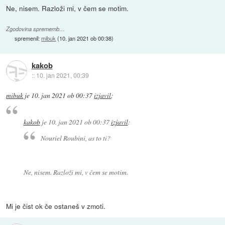
Ne, nisem. Razloži mi, v čem se motim.
Zgodovina sprememb…
spremenil:
mibuk
(
10. jan 2021 ob 00:38
)
kakob
::
10. jan 2021, 00:39
mibuk
je
10. jan 2021 ob 00:37
izjavil
:
kakob
je
10. jan 2021 ob 00:37
izjavil
:
Nouriel Roubini, as to ti?
Ne, nisem. Razloži mi, v čem se motim.
Mi je čist ok če ostaneš v zmoti.