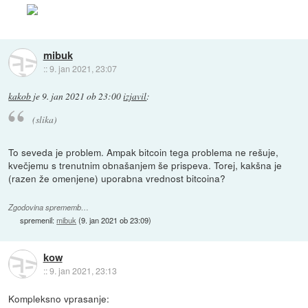
mibuk
::
9. jan 2021, 23:07
kakob
je
9. jan 2021 ob 23:00
izjavil
:
(slika)
To seveda je problem. Ampak bitcoin tega problema ne rešuje,
kvečjemu s trenutnim obnašanjem še prispeva. Torej, kakšna je
(razen že omenjene) uporabna vrednost bitcoina?
Zgodovina sprememb…
spremenil:
mibuk
(
9. jan 2021 ob 23:09
)
kow
::
9. jan 2021, 23:13
Kompleksno vprasanje: