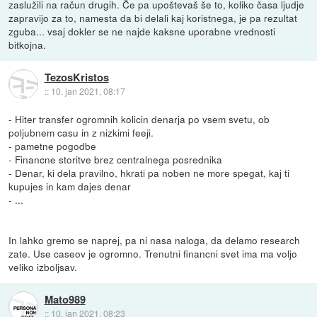
zaslužili na račun drugih. Če pa upoštevaš še to, koliko časa ljudje
zapravijo za to, namesta da bi delali kaj koristnega, je pa rezultat
zguba... vsaj dokler se ne najde kaksne uporabne vrednosti
bitkojna.
TezosKristos
::
10. jan 2021, 08:17
- Hiter transfer ogromnih kolicin denarja po vsem svetu, ob
poljubnem casu in z nizkimi feeji.
- pametne pogodbe
- Financne storitve brez centralnega posrednika
- Denar, ki dela pravilno, hkrati pa noben ne more spegat, kaj ti
kupujes in kam dajes denar
- ...
In lahko gremo se naprej, pa ni nasa naloga, da delamo research
zate. Use caseov je ogromno. Trenutni financni svet ima ma voljo
veliko izboljsav.
Mato989
::
10. jan 2021, 08:23