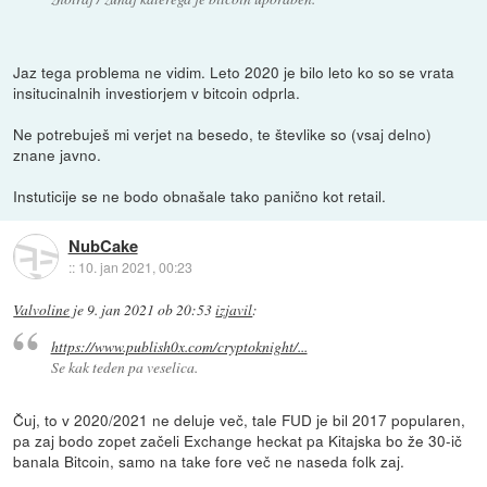
Jaz tega problema ne vidim. Leto 2020 je bilo leto ko so se vrata
insitucinalnih investiorjem v bitcoin odprla.
Ne potrebuješ mi verjet na besedo, te števlike so (vsaj delno)
znane javno.
Instuticije se ne bodo obnašale tako panično kot retail.
NubCake
::
10. jan 2021, 00:23
Valvoline
je
9. jan 2021 ob 20:53
izjavil
:
https://www.publish0x.com/cryptoknight/...
Se kak teden pa veselica.
Čuj, to v 2020/2021 ne deluje več, tale FUD je bil 2017 popularen,
pa zaj bodo zopet začeli Exchange heckat pa Kitajska bo že 30-ič
banala Bitcoin, samo na take fore več ne naseda folk zaj.