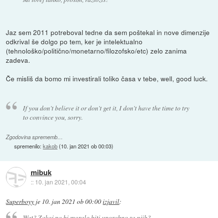
Jaz sem 2011 potreboval tedne da sem poštekal in nove dimenzije
odkrival še dolgo po tem, ker je intelektualno
(tehnološko/politično/monetarno/filozofsko/etc) zelo zanima
zadeva.
Če misliš da bomo mi investirali toliko časa v tebe, well, good luck.
If you don't believe it or don't get it, I don't have the time to try
to convince you, sorry.
Zgodovina sprememb…
spremenilo:
kakob
(
10. jan 2021 ob 00:03
)
mibuk
::
10. jan 2021, 00:04
Superboyy
je
10. jan 2021 ob 00:00
izjavil
:
Wat? Zakaj pa bi moralo biti uporabno za njih?