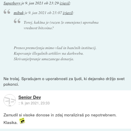
Superboyy
je
9. jan 2021 ob 23:29
izjavil
:
mibuk
je
9. jan 2021 ob 23:07
izjavil
:
Torej, kakšna je (razen že omenjene) uporabna
vrednost bitcoina?
Prenos premoženja mimo vlad in bančnih institucij.
Kupovanje illegalnih artiklov na darkwebu.
Skrivanje/pranje umazanega denarja.
Ne trolaj. Sprašujem o uporabnosti za ljudi, ki dejansko držijo svet
pokonci.
Senior Dev
::
9. jan 2021, 23:33
Zamudil si visoke donose in zdaj moraliziraš po nepotrebnem.
Klasika.