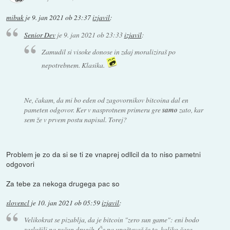
mibuk
je
9. jan 2021 ob 23:37
izjavil
:
Senior Dev
je
9. jan 2021 ob 23:33
izjavil
:
Zamudil si visoke donose in zdaj moraliziraš po
nepotrebnem. Klasika.
Ne, čakam, da mi bo eden od zagovornikov bitcoina dal en
pameten odgovor. Ker v nasprotnem primeru gre
samo
zato, kar
sem že v prvem postu napisal. Torej?
Problem je zo da si se ti ze vnaprej odllcil da to niso pametni
odgovori
Za tebe za nekoga drugega pac so
slovencl
je
10. jan 2021 ob 05:59
izjavil
:
Velikokrat se pizablja, da je bitcoin "zero sun game": eni bodo
zaslužili na račun drugih. Če pa upoštevaš še to, koliko časa