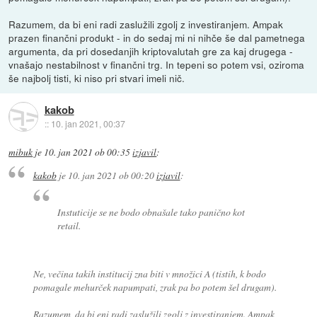
Razumem, da bi eni radi zaslužili zgolj z investiranjem. Ampak
prazen finančni produkt - in do sedaj mi ni nihče še dal pametnega
argumenta, da pri dosedanjih kriptovalutah gre za kaj drugega -
vnašajo nestabilnost v finančni trg. In tepeni so potem vsi, oziroma
še najbolj tisti, ki niso pri stvari imeli nič.
kakob
::
10. jan 2021, 00:37
mibuk
je
10. jan 2021 ob 00:35
izjavil
:
kakob
je
10. jan 2021 ob 00:20
izjavil
:
Instuticije se ne bodo obnašale tako panično kot
retail.
Ne, večina takih institucij zna biti v množici A (tistih, k bodo
pomagale mehurček napumpati, zrak pa bo potem šel drugam).
Razumem, da bi eni radi zaslužili zgolj z investiranjem. Ampak