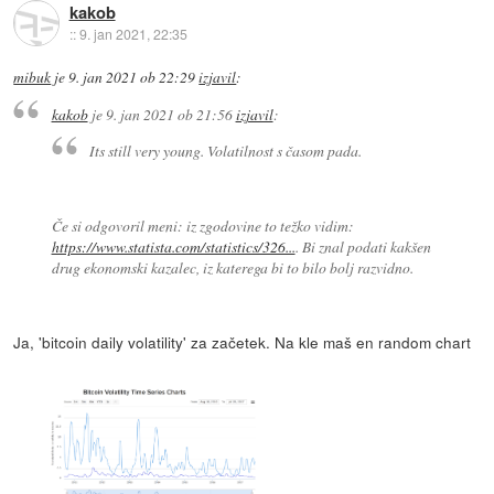
kakob
::
9. jan 2021, 22:35
mibuk
je
9. jan 2021 ob 22:29
izjavil
:
kakob
je
9. jan 2021 ob 21:56
izjavil
:
Its still very young. Volatilnost s časom pada.
Če si odgovoril meni: iz zgodovine to težko vidim:
https://www.statista.com/statistics/326...
. Bi znal podati kakšen
drug ekonomski kazalec, iz katerega bi to bilo bolj razvidno.
Ja, 'bitcoin daily volatility' za začetek. Na kle maš en random chart