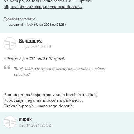
Ne vem pa, če temu lahko rečeš 100 % uptime:
https://coinmarketcap.com/alexandria/ar...
Zgodovina sprememb…
spremenil:
mibuk
(
9. jan 2021 ob 23:28
)
Superboyy
::
9. jan 2021, 23:29
mibuk
je
9. jan 2021 ob 23:07
izjavil
:
Torej, kakšna je (razen že omenjene) uporabna vrednost
bitcoina?
Prenos premoženja mimo vlad in bančnih institucij.
Kupovanje illegalnih artiklov na darkwebu.
Skrivanje/pranje umazanega denarja.
mibuk
::
9. jan 2021, 23:32