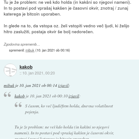
Tu je že problem: ne veš kdo holda (in kakšni so njegovi nameni).
In to postavi pod vprašaj kakšen je časovni okvir, znotraj / zunaj
katerega je bitcoin uporaben.
In glede na to, da vstopa oz. želi vstopiti vedno več ljudi, ki želijo
hitro zaslužiti, postaja okvir še bolj nedorečen.
Zgodovina sprememb…
spremenil:
mibuk
(
10. jan 2021 ob 00:16
)
kakob
::
10. jan 2021, 00:20
mibuk
je
10. jan 2021 ob 00:14
izjavil
:
kakob
je
10. jan 2021 ob 00:10
izjavil
:
S časom, ko več ljudi/firm holda, dnevna volatilnost
pojenja.
Tu je že problem: ne veš kdo holda (in kakšni so njegovi
nameni). In to postavi pod vprašaj kakšen je časovni okvir,
znotraj / zunaj katerega je bitcoin uporaben.