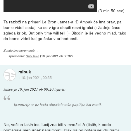
(3 min 50 sec)
Ta razloži na primeri Le Bron James-a :D Ampak če ima prav, pa
bomo videli sedaj, ko so v igro stopili resni igralci :) Zadnje čase
zgleda kr ok. But only time will tell (= Bitcoin je še vedno mlad, tako
da bomo videli kaj ga čaka v prihodnosti.
Zgodovina sprememb…
spremenilo:
NubCake
(
10. jan 2021 ob 00:32
)
mibuk
::
10. jan 2021, 00:35
kakob
je
10. jan 2021 ob 00:20
izjavil
:
Instuticije se ne bodo obnašale tako panično kot retail.
Ne, večina takih institucij zna biti v množici A (tistih, k bodo
pomagale mehurček napumpati, zrak pa bo potem šel drugam).