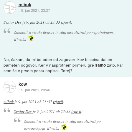
mibuk
::
9. jan 2021, 23:37
Senior Dev
je
9. jan 2021 ob 23:33
izjavil
:
Zamudil si visoke donose in zdaj moraliziraš po nepotrebnem.
Klasika.
Ne, čakam, da mi bo eden od zagovornikov bitcoina dal en
pameten odgovor. Ker v nasprotnem primeru gre
zato, kar
samo
sem že v prvem postu napisal. Torej?
kow
::
9. jan 2021, 23:46
mibuk
je
9. jan 2021 ob 23:37
izjavil
:
Senior Dev
je
9. jan 2021 ob 23:33
izjavil
:
Zamudil si visoke donose in zdaj moraliziraš po
nepotrebnem. Klasika.