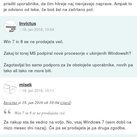
prisiliti uporabnika, da čim hitreje naj menjavajo naprave. Ampak to
je odvisno od tebe, če boš šel na začrtano pot.
Invictus
::
18. jan 2016, 10:04
Win 7 in 8 se ne prodajata več.
Zakaj bi torej MS podpiral nove procesorje v ukinjenih Windowsih?
Zagotavljal bo samo podporo za že obstoječe uporabnike, novih pa
tako ali tako ne more biti.
misek
::
18. jan 2016, 10:11
Invictus
je
18. jan 2016 ob 10:04
izjavil
:
Win 7 in 8 se ne prodajata več.
Za nakup sta še vedno na voljo. No, vsaj Windows 7 (sem dobil na
mizo mesec dni nazaj). Če pa se prodajata je pa druga zgodba.