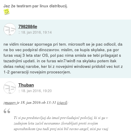
Jaz že testiram par linux distribucij.
7982884e
::
18. jan 2016, 19:14
ne vidim nicesar spornega pri tem. microsoft se je pac odlocil, da
ne bo vec podpiral dinozavrov. mislim, ce kupis skylake, pa gor
furas vsaj 3 leta star OS, pol pac nima smisla se tebi prilagajat s
tazadnjimi updati. in ce furas win7/win8 na skylaku potem itak
delas nekaj narobe, ker bi z novejsimi windowsi pridobil vec kot z
1-2 generaciji novejsim procesorjem.
Thuban
::
18. jan 2016, 19:20
zmaugy
je
18. jan 2016 ob 13:31
izjavil
:
Ti si pa predstavljaj da imaš prevladujoč položaj, ki si ga v
zadnjem letu začel nesramno zlorabljati proti svojim
uporabnikom (pa tudi prej nisi bil ravno angel, nisi pa vsaj