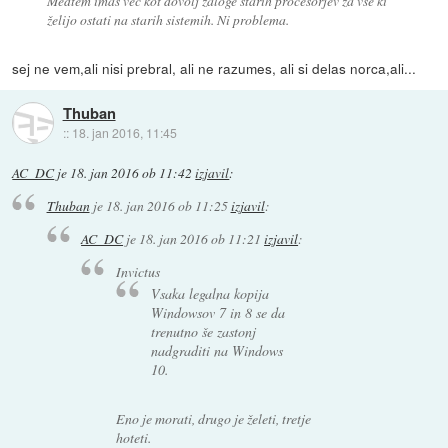
Medtem imaš več kot dovolj zaloge starih procesorjev za vse ki
želijo ostati na starih sistemih. Ni problema.
sej ne vem,ali nisi prebral, ali ne razumes, ali si delas norca,ali...
Thuban
::
18. jan 2016, 11:45
AC_DC
je
18. jan 2016 ob 11:42
izjavil
:
Thuban
je
18. jan 2016 ob 11:25
izjavil
:
AC_DC
je
18. jan 2016 ob 11:21
izjavil
:
Invictus
Vsaka legalna kopija
Windowsov 7 in 8 se da
trenutno še zastonj
nadgraditi na Windows
10.
Eno je morati, drugo je želeti, tretje
hoteti.