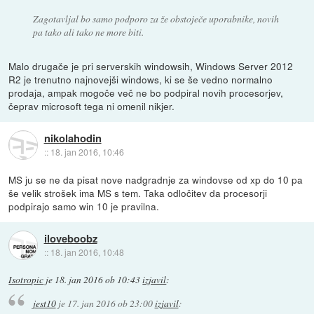
Zagotavljal bo samo podporo za že obstoječe uporabnike, novih
pa tako ali tako ne more biti.
Malo drugače je pri serverskih windowsih, Windows Server 2012
R2 je trenutno najnovejši windows, ki se še vedno normalno
prodaja, ampak mogoče več ne bo podpiral novih procesorjev,
čeprav microsoft tega ni omenil nikjer.
nikolahodin
::
18. jan 2016, 10:46
MS ju se ne da pisat nove nadgradnje za windovse od xp do 10 pa
še velik strošek ima MS s tem. Taka odločitev da procesorji
podpirajo samo win 10 je pravilna.
iloveboobz
::
18. jan 2016, 10:48
Isotropic
je
18. jan 2016 ob 10:43
izjavil
:
jest10
je
17. jan 2016 ob 23:00
izjavil
: