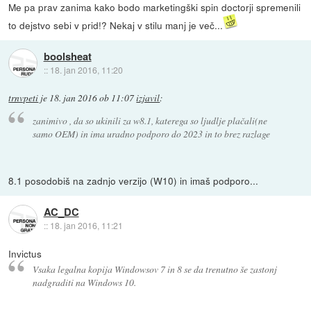
Me pa prav zanima kako bodo marketingški spin doctorji spremenili
to dejstvo sebi v prid!? Nekaj v stilu manj je več...
boolsheat
::
18. jan 2016, 11:20
trnvpeti
je
18. jan 2016 ob 11:07
izjavil
:
zanimivo , da so ukinili za w8.1, katerega so ljudlje plačali(ne
samo OEM) in ima uradno podporo do 2023 in to brez razlage
8.1 posodobiš na zadnjo verzijo (W10) in imaš podporo...
AC_DC
::
18. jan 2016, 11:21
Invictus
Vsaka legalna kopija Windowsov 7 in 8 se da trenutno še zastonj
nadgraditi na Windows 10.