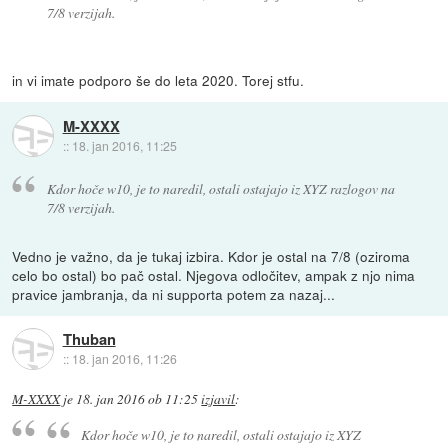
7/8 verzijah.
in vi imate podporo še do leta 2020. Torej stfu.
M-XXXX
::
18. jan 2016, 11:25
Kdor hoče w10, je to naredil, ostali ostajajo iz XYZ razlogov na
7/8 verzijah.
Vedno je važno, da je tukaj izbira. Kdor je ostal na 7/8 (oziroma
celo bo ostal) bo pač ostal. Njegova odločitev, ampak z njo nima
pravice jambranja, da ni supporta potem za nazaj...
Thuban
::
18. jan 2016, 11:26
M-XXXX
je
18. jan 2016 ob 11:25
izjavil
:
Kdor hoče w10, je to naredil, ostali ostajajo iz XYZ