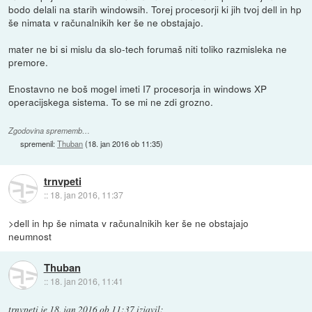
bodo delali na starih windowsih. Torej procesorji ki jih tvoj dell in hp
še nimata v računalnikih ker še ne obstajajo.
mater ne bi si mislu da slo-tech forumaš niti toliko razmisleka ne
premore.
Enostavno ne boš mogel imeti I7 procesorja in windows XP
operacijskega sistema. To se mi ne zdi grozno.
Zgodovina sprememb…
spremenil:
Thuban
(
18. jan 2016 ob 11:35
)
trnvpeti
::
18. jan 2016, 11:37
>dell in hp še nimata v računalnikih ker še ne obstajajo
neumnost
Thuban
::
18. jan 2016, 11:41
trnvpeti
je
18. jan 2016 ob 11:37
izjavil
: