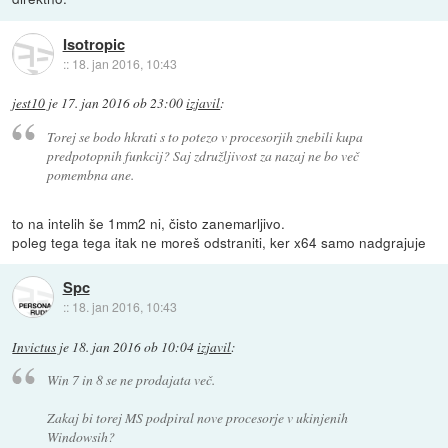
Isotropic
::
18. jan 2016, 10:43
jest10
je
17. jan 2016 ob 23:00
izjavil
:
Torej se bodo hkrati s to potezo v procesorjih znebili kupa
predpotopnih funkcij? Saj združljivost za nazaj ne bo več
pomembna ane.
to na intelih še 1mm2 ni, čisto zanemarljivo.
poleg tega tega itak ne moreš odstraniti, ker x64 samo nadgrajuje
Spc
::
18. jan 2016, 10:43
Invictus
je
18. jan 2016 ob 10:04
izjavil
:
Win 7 in 8 se ne prodajata več.
Zakaj bi torej MS podpiral nove procesorje v ukinjenih
Windowsih?