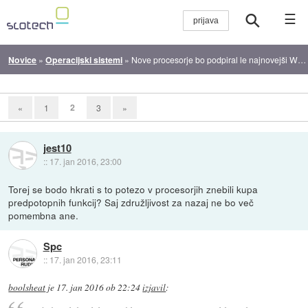
☰
Novice
»
Operacijski sistemi
»
Nove procesorje bo podpiral le najnovejši Windows
2
«
1
3
»
jest10
::
17. jan 2016, 23:00
Torej se bodo hkrati s to potezo v procesorjih znebili kupa
predpotopnih funkcij? Saj združljivost za nazaj ne bo več
pomembna ane.
Spc
::
17. jan 2016, 23:11
boolsheat
je
17. jan 2016 ob 22:24
izjavil
: