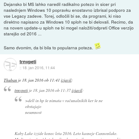
Dejansko bi MS lahko naredil radikalno potezo in sicer pri
naslednjem Windows 10 popravku enostavno izbrisal podporo za
vse Legacy zadeve. Torej, odločili bi se, da programi, ki niso
direktno napisano za Windows 10 sploh ne bi delovali. Recimo, da
na novem update-u sploh ne bi mogel naložiti/odpreti Office verzijo
starejšo od 2016 ...
Samo dvomim, da bi bila to popularna poteza.
trnvpeti
::
18. jan 2016, 11:44
Thuban
je
18. jan 2016 ob 11:41
izjavil
:
trnvpeti
je
18. jan 2016 ob 11:37
izjavil
:
>dell in hp še nimata v računalnikih ker še ne
obstajajo
neumnost
Kaby Lake izzide konec leta 2016. Leto kasneje Cannonlake.