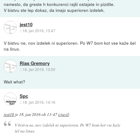
namesto, da greste h konkurenci rajši ostajate in pizdite.
V bistvu ste lep dokaz, da imajo superioren izdelek.
jest10
::
18. jan 2016, 13:47
V bistvu ne, nov izdelek ni superioren. Po W7 bom kot vse kaže šel
na linux.
Rias Gremory
::
18. jan 2016, 13:50
Wait what?
Spc
::
18. jan 2016, 14:16
jest10
je
18. jan 2016 ob 13:47
izjavil
:
V bistvu ne, nov izdelek ni superioren. Po W7 bom kot vse kaže
šel na linux.