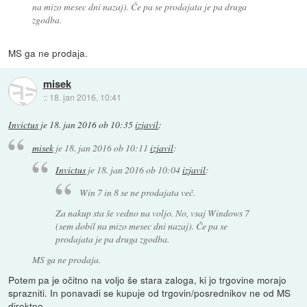
na mizo mesec dni nazaj). Če pa se prodajata je pa druga
zgodba.
MS ga ne prodaja.
misek
::
18. jan 2016, 10:41
Invictus
je
18. jan 2016 ob 10:35
izjavil
:
misek
je
18. jan 2016 ob 10:11
izjavil
:
Invictus
je
18. jan 2016 ob 10:04
izjavil
:
Win 7 in 8 se ne prodajata več.
Za nakup sta še vedno na voljo. No, vsaj Windows 7
(sem dobil na mizo mesec dni nazaj). Če pa se
prodajata je pa druga zgodba.
MS ga ne prodaja.
Potem pa je očitno na voljo še stara zaloga, ki jo trgovine morajo
sprazniti. In ponavadi se kupuje od trgovin/posrednikov ne od MS
direktno.