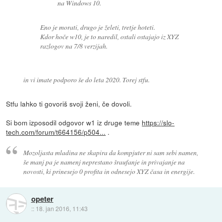
na Windows 10.
Eno je morati, drugo je želeti, tretje hoteti.
Kdor hoče w10, je to naredil, ostali ostajajo iz XYZ
razlogov na 7/8 verzijah.
in vi imate podporo še do leta 2020. Torej stfu.
Stfu lahko ti govoriš svoji ženi, če dovoli.
Si bom izposodil odgovor w1 iz druge teme
https://slo-
tech.com/forum/t664156/p504...
.
Mozoljasta mladina ne skapira da kompjuter ni sam sebi namen,
še manj pa je namenj neprestano šraufanje in privajanje na
novosti, ki prinesejo 0 profita in odnesejo XYZ časa in energije.
opeter
::
18. jan 2016, 11:43