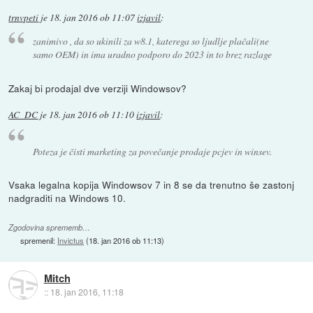
trnvpeti
je
18. jan 2016 ob 11:07
izjavil
:
zanimivo , da so ukinili za w8.1, katerega so ljudlje plačali(ne
samo OEM) in ima uradno podporo do 2023 in to brez razlage
Zakaj bi prodajal dve verziji Windowsov?
AC_DC
je
18. jan 2016 ob 11:10
izjavil
:
Poteza je čisti marketing za povečanje prodaje pcjev in winsev.
Vsaka legalna kopija Windowsov 7 in 8 se da trenutno še zastonj
nadgraditi na Windows 10.
Zgodovina sprememb…
spremenil:
Invictus
(
18. jan 2016 ob 11:13
)
Mitch
::
18. jan 2016, 11:18