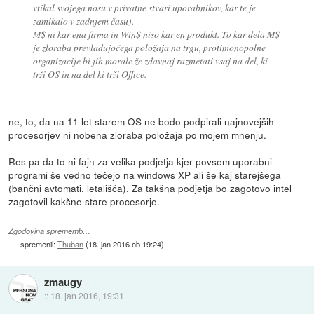
vtikal svojega nosu v privatne stvari uporabnikov, kar te je
zamikalo v zadnjem času).
M$ ni kar ena firma in Win$ niso kar en produkt. To kar dela M$
je zloraba prevladujočega položaja na trgu, protimonopolne
organizacije bi jih morale že zdavnaj razmetati vsaj na del, ki
trži OS in na del ki trži Office.
ne, to, da na 11 let starem OS ne bodo podpirali najnovejših
procesorjev ni nobena zloraba položaja po mojem mnenju.
Res pa da to ni fajn za velika podjetja kjer povsem uporabni
programi še vedno tečejo na windows XP ali še kaj starejšega
(bančni avtomati, letališča). Za takšna podjetja bo zagotovo intel
zagotovil kakšne stare procesorje.
Zgodovina sprememb…
spremenil:
Thuban
(
18. jan 2016 ob 19:24
)
zmaugy
::
18. jan 2016, 19:31