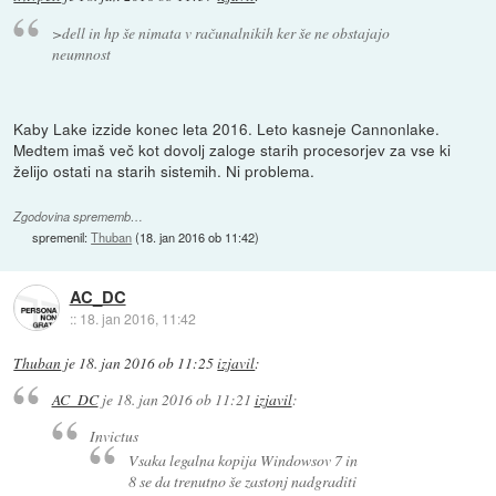
>dell in hp še nimata v računalnikih ker še ne obstajajo
neumnost
Kaby Lake izzide konec leta 2016. Leto kasneje Cannonlake.
Medtem imaš več kot dovolj zaloge starih procesorjev za vse ki
želijo ostati na starih sistemih. Ni problema.
Zgodovina sprememb…
spremenil:
Thuban
(
18. jan 2016 ob 11:42
)
AC_DC
::
18. jan 2016, 11:42
Thuban
je
18. jan 2016 ob 11:25
izjavil
:
AC_DC
je
18. jan 2016 ob 11:21
izjavil
:
Invictus
Vsaka legalna kopija Windowsov 7 in
8 se da trenutno še zastonj nadgraditi