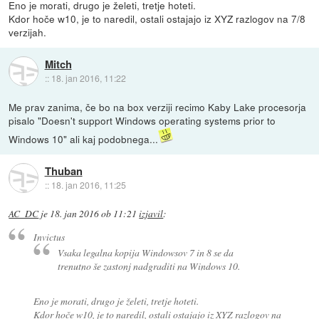
Eno je morati, drugo je želeti, tretje hoteti.
Kdor hoče w10, je to naredil, ostali ostajajo iz XYZ razlogov na 7/8
verzijah.
Mitch
::
18. jan 2016, 11:22
Me prav zanima, če bo na box verziji recimo Kaby Lake procesorja
pisalo "Doesn't support Windows operating systems prior to
Windows 10" ali kaj podobnega...
Thuban
::
18. jan 2016, 11:25
AC_DC
je
18. jan 2016 ob 11:21
izjavil
:
Invictus
Vsaka legalna kopija Windowsov 7 in 8 se da
trenutno še zastonj nadgraditi na Windows 10.
Eno je morati, drugo je želeti, tretje hoteti.
Kdor hoče w10, je to naredil, ostali ostajajo iz XYZ razlogov na