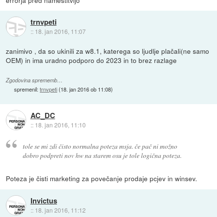
trnvpeti
::
18. jan 2016, 11:07
zanimivo , da so ukinili za w8.1, katerega so ljudlje plačali(ne samo
OEM) in ima uradno podporo do 2023 in to brez razlage
Zgodovina sprememb…
spremenil:
trnvpeti
(
18. jan 2016 ob 11:08
)
AC_DC
::
18. jan 2016, 11:10
tole se mi zdi čisto normalna poteza msja. če pač ni možno
dobro podpreti nov hw na starem osu je tole logična poteza.
Poteza je čisti marketing za povečanje prodaje pcjev in winsev.
Invictus
::
18. jan 2016, 11:12