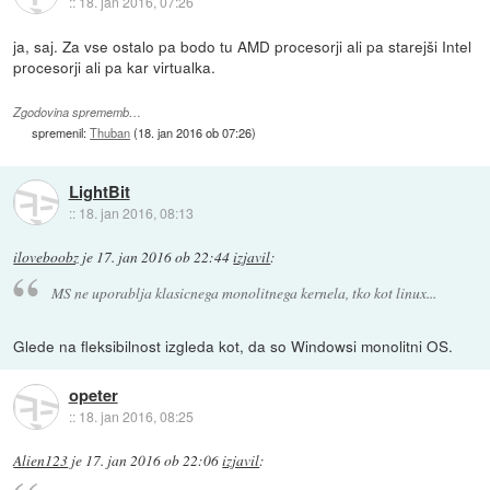
::
18. jan 2016, 07:26
ja, saj. Za vse ostalo pa bodo tu AMD procesorji ali pa starejši Intel
procesorji ali pa kar virtualka.
Zgodovina sprememb…
spremenil:
Thuban
(
18. jan 2016 ob 07:26
)
LightBit
::
18. jan 2016, 08:13
iloveboobz
je
17. jan 2016 ob 22:44
izjavil
:
MS ne uporablja klasicnega monolitnega kernela, tko kot linux...
Glede na fleksibilnost izgleda kot, da so Windowsi monolitni OS.
opeter
::
18. jan 2016, 08:25
Alien123
je
17. jan 2016 ob 22:06
izjavil
: