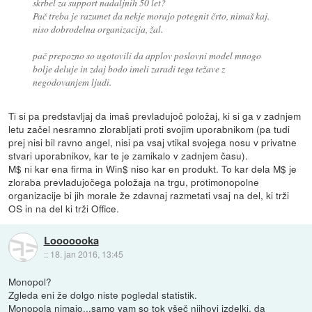
skrbel za support nadaljnih 50 let?
Pač treba je razumet da nekje morajo potegnit črto, nimaš kaj.
niso dobrodelna organizacija, žal.
pač prepozno so ugotovili da applov poslovni model mnogo
bolje deluje in zdaj bodo imeli zaradi tega težave z
negodovanjem ljudi.
Ti si pa predstavljaj da imaš prevladujoč položaj, ki si ga v zadnjem
letu začel nesramno zlorabljati proti svojim uporabnikom (pa tudi
prej nisi bil ravno angel, nisi pa vsaj vtikal svojega nosu v privatne
stvari uporabnikov, kar te je zamikalo v zadnjem času).
M$ ni kar ena firma in Win$ niso kar en produkt. To kar dela M$ je
zloraba prevladujočega položaja na trgu, protimonopolne
organizacije bi jih morale že zdavnaj razmetati vsaj na del, ki trži
OS in na del ki trži Office.
Looooooka
::
18. jan 2016, 13:45
Monopol?
Zgleda eni že dolgo niste pogledal statistik.
Monopola nimajo...samo vam so tok všeč njihovi izdelki, da