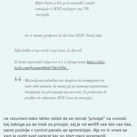
Kdor hoče w10, je to naredil, ostali
ostajajo iz XYZ razlogov na 7/8
verzijah.
in vi imate podporo še do leta 2020. Torej stfu.
Stfu lahko ti govoriš svoji ženi, če dovoli.
Si bom izposodil odgovor w1 iz druge teme
https://slo-
tech.com/forum/t664156/p504...
.
Mozoljasta mladina ne skapira da kompjuter ni
sam sebi namen, še manj pa je namenj neprestano
šraufanje in privajanje na novosti, ki prinesejo 0
profita in odnesejo XYZ časa in energije.
ne razumem kako lahko rečeš da se moraš "privajat" na novosti.
kaj zaboga pa se imaš za privajat, saj je od win95 vse isto ves čas,
samo pozicije v control panelu se spreminjajo. Aja no in vmes se
vam je podrl svet parkrat ker so start meni spremenili.