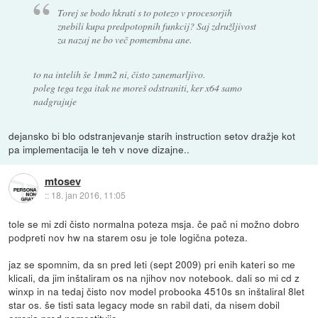
Torej se bodo hkrati s to potezo v procesorjih
znebili kupa predpotopnih funkcij? Saj združljivost
za nazaj ne bo več pomembna ane.
to na intelih še 1mm2 ni, čisto zanemarljivo.
poleg tega tega itak ne moreš odstraniti, ker x64 samo
nadgrajuje
dejansko bi blo odstranjevanje starih instruction setov dražje kot
pa implementacija le teh v nove dizajne..
mtosev
::
18. jan 2016, 11:05
tole se mi zdi čisto normalna poteza msja. če pač ni možno dobro
podpreti nov hw na starem osu je tole logična poteza.
jaz se spomnim, da sn pred leti (sept 2009) pri enih kateri so me
klicali, da jim inštaliram os na njihov nov notebook. dali so mi cd z
winxp in na tedaj čisto nov model probooka 4510s sn inštaliral 8let
star os. še tisti sata legacy mode sn rabil dati, da nisem dobil
errorja pred namestitvijo