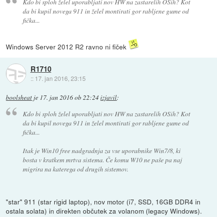
Kdo bi sploh želel uporabljati nov HW na zastarelih OSih? Kot
da bi kupil novega 911 in želel montirati gor rabljene gume od
fička...
Windows Server 2012 R2 ravno ni fiček
R1710
::
17. jan 2016, 23:15
boolsheat
je
17. jan 2016 ob 22:24
izjavil
:
Kdo bi sploh želel uporabljati nov HW na zastarelih OSih? Kot
da bi kupil novega 911 in želel montirati gor rabljene gume od
fička...
Itak je Win10 free nadgradnja za vse uporabnike Win7/8, ki
bosta v kratkem mrtva sistema. Če komu W10 ne paše pa naj
migrira na katerega od drugih sistemov.
"star" 911 (star rigid laptop), nov motor (i7, SSD, 16GB DDR4 in
ostala solata) in direkten občutek za volanom (legacy Windows).