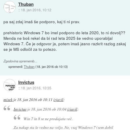
Thuban
::
18. jan 2016, 10:12
pa saj zdaj imaš še podporo, kaj ti ni prav.
prehistoric Windows 7 bo imel podporo do leta 2020, to ni dovolj??
Menda ne boš rekel da bi rad leta 2025 še vedno uporabljal
Windows 7. Če je odgovor ja, potem imaš jasno razkrit razlog zakaj
se je MS odločil za to potezo.
Zgodovina sprememb…
spremenil:
Thuban
(
18. jan 2016 ob 10:13
)
Invictus
::
18. jan 2016, 10:35
misek
je
18. jan 2016 ob 10:11
izjavil
:
Invictus
je
18. jan 2016 ob 10:04
izjavil
:
Win 7 in 8 se ne prodajata več.
Za nakup sta še vedno na voljo. No, vsaj Windows 7 (sem dobil