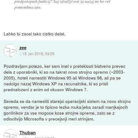
predpotopnih funkcij? Saj združljivost za nazaj ne bo več
pomembna ane.
Lahko bi zacel tako cistko delat.
zee
::
18. jan 2016, 04:09
Pozdravljam potezo, ker sem imel v preteklosti bistveno prevec
dela z uporabniki, ki so na takrat novo strojno opremo (~2003-
2005), hoteli namestiti Windows 95 ali Windows 98, ali pa se
nedolgo nazaj Windows XP na racunalnike, ki so prisli
prednalozeni z enim od okusov Windows 7.
Seveda se da namestiti starejsi operacijski sistem na novo strojno
opremo, vendar je to tipicno tezka muka/jeba zaradi manjkajocih
gonilnikov za vse mogoce kose strojne opreme, zato se z
odlocitvijo Microsofta v precejsnji meri strinjam.
Thuban