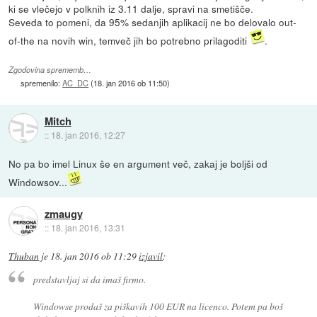
ki se vlečejo v polknih iz 3.11 dalje, spravi na smetišče.
Seveda to pomeni, da 95% sedanjih aplikacij ne bo delovalo out-
of-the na novih win, temveč jih bo potrebno prilagoditi
.
Zgodovina sprememb…
spremenilo:
AC_DC
(
18. jan 2016 ob 11:50
)
Mitch
::
18. jan 2016, 12:27
No pa bo imel Linux še en argument več, zakaj je boljši od
Windowsov...
zmaugy
::
18. jan 2016, 13:31
Thuban
je
18. jan 2016 ob 11:29
izjavil
:
predstavljaj si da imaš firmo.
Windowse prodaš za piškavih 100 EUR na licenco. Potem pa boš