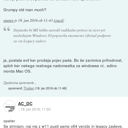
Grumpy old man much?
opeter
je
18. jan 2016 ob 11:43
izjavil
:
Dejansko bi MS lahko naredil radikalno potezo in sicer pri
naslednjem Windows 10 popravku enostavno izbrisal podporo
za vse Legacy zadeve
ja, postala evil ker prodaja pcjev pada. Bo še zanimiva prihodnost,
sploh ker nekega realnega nadomestka za windowse ni.. edino
morda Mac OS.
Zgodovina sprememb…
spremenil:
Thuban
(
18. jan 2016 ob 11:48
)
AC_DC
::
18. jan 2016, 11:50
opeter
Se strinjam, naj ms z w11 pusti samo x64 verzijo in legacy zadeve,