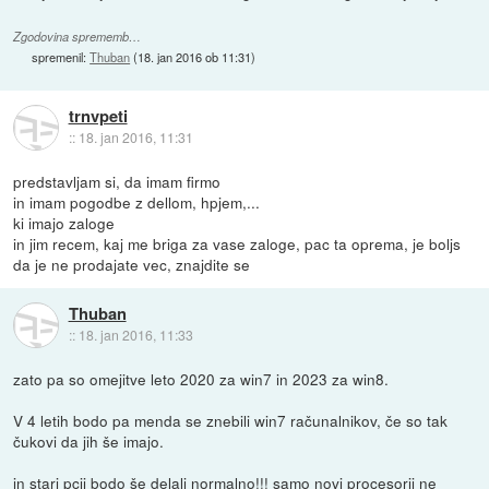
Zgodovina sprememb…
spremenil:
Thuban
(
18. jan 2016 ob 11:31
)
trnvpeti
::
18. jan 2016, 11:31
predstavljam si, da imam firmo
in imam pogodbe z dellom, hpjem,...
ki imajo zaloge
in jim recem, kaj me briga za vase zaloge, pac ta oprema, je boljs
da je ne prodajate vec, znajdite se
Thuban
::
18. jan 2016, 11:33
zato pa so omejitve leto 2020 za win7 in 2023 za win8.
V 4 letih bodo pa menda se znebili win7 računalnikov, če so tak
čukovi da jih še imajo.
in stari pcji bodo še delali normalno!!! samo novi procesorji ne