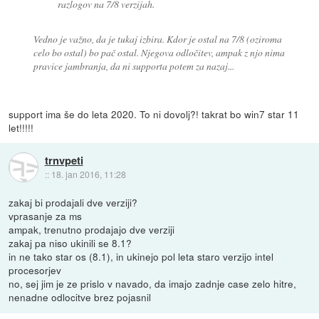
razlogov na 7/8 verzijah.
Vedno je važno, da je tukaj izbira. Kdor je ostal na 7/8 (oziroma
celo bo ostal) bo pač ostal. Njegova odločitev, ampak z njo nima
pravice jambranja, da ni supporta potem za nazaj...
support ima še do leta 2020. To ni dovolj?! takrat bo win7 star 11
let!!!!!
trnvpeti
::
18. jan 2016, 11:28
zakaj bi prodajali dve verziji?
vprasanje za ms
ampak, trenutno prodajajo dve verziji
zakaj pa niso ukinili se 8.1?
in ne tako star os (8.1), in ukinejo pol leta staro verzijo intel
procesorjev
no, sej jim je ze prislo v navado, da imajo zadnje case zelo hitre,
nenadne odlocitve brez pojasnil