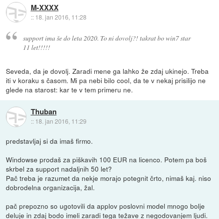
M-XXXX
::
18. jan 2016, 11:28
support ima še do leta 2020. To ni dovolj?! takrat bo win7 star
11 let!!!!!
Seveda, da je dovolj. Zaradi mene ga lahko že zdaj ukinejo. Treba
iti v koraku s časom. Mi pa nebi bilo cool, da te v nekaj prisilijo ne
glede na starost: kar te v tem primeru ne.
Thuban
::
18. jan 2016, 11:29
predstavljaj si da imaš firmo.
Windowse prodaš za piškavih 100 EUR na licenco. Potem pa boš
skrbel za support nadaljnih 50 let?
Pač treba je razumet da nekje morajo potegnit črto, nimaš kaj. niso
dobrodelna organizacija, žal.
pač prepozno so ugotovili da applov poslovni model mnogo bolje
deluje in zdaj bodo imeli zaradi tega težave z negodovanjem ljudi.