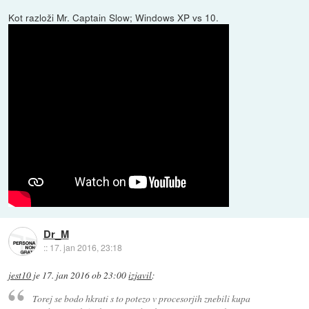
Kot razloži Mr. Captain Slow; Windows XP vs 10.
Dr_M
::
17. jan 2016, 23:18
jest10
je
17. jan 2016 ob 23:00
izjavil
:
Torej se bodo hkrati s to potezo v procesorjih znebili kupa