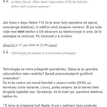
ne bluzi človek.. Ziher imaš v žepu nokio 3310, ker tale fon
dobro služi svojemu namenu?
Jaz imam v žepu Nokio 112 (ki je sicer bolj napredna od zgoraj
omenjenga telefona), in odlično služi svojemu namenu. Bi pa rade
volje imel
telefon s č/b ekranom za telefoniranje in sms, če bi
novi
obstajala ta možnost. Po možnosti z e-črnilom.
Alien123
je
17. jan 2016 ob 22:06
izjavil
:
tehnologija gre naprej in se ji moramo prilagajat
Tehnologija se mora prilagodit uporabniku. Zakaj se je uporaba
računalnikov tako razširila? Zaradi poenostavljenih grafičnih
vmesnikov*.
Če bi še vedno vsi morali klamfali v ukazni vrstici (DOS) oz.
terminalu (Unix variante, Linux), potlej verjemi, da bi danes čisto
drugače izgledali vse. Vprašanje, če bi imeli npr. pametne telefone,
tablice itn.
* K temu je prispeval tudi Apple, ki pa v zadnjem času poskuša