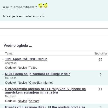
A ni to antisemitizem ?
Izrael je brezmadežen pa to...
Vredno ogleda ...
Tema
Sporočila
»
Tudi Apple toži NSO Group
25
Aggressor
Oddelek:
Novice
/
Tožbe
»
NSO Group se je zanimal za luknje v SS7
5
McHusch
Oddelek:
Novice
/
Omrežja / internet
»
S programsko opremo NSO Group vdrli v iphone na
21
ameriškem zunanjem ministrstvu
McHusch
Oddelek:
Novice
/
Varnost
»
Izrael skrčil seznam držav, ki jim prodaja orodja za
9