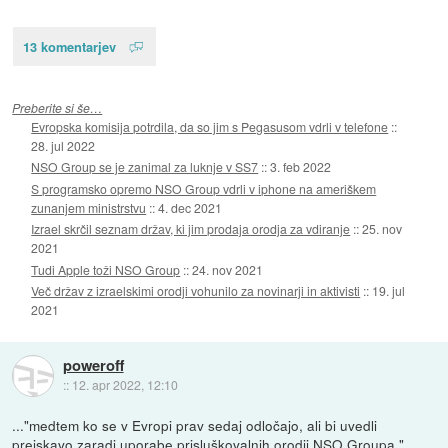
13 komentarjev
Preberite si še…
Evropska komisija potrdila, da so jim s Pegasusom vdrli v telefone
::
28. jul 2022
NSO Group se je zanimal za luknje v SS7
::
3. feb 2022
S programsko opremo NSO Group vdrli v iphone na ameriškem
zunanjem ministrstvu
::
4. dec 2021
Izrael skrčil seznam držav, ki jim prodaja orodja za vdiranje
::
25. nov
2021
Tudi Apple toži NSO Group
::
24. nov 2021
Več držav z izraelskimi orodji vohunilo za novinarji in aktivisti
::
19. jul
2021
poweroff
::
12. apr 2022, 12:10
..."medtem ko se v Evropi prav sedaj odločajo, ali bi uvedli
preiskavo zaradi uporabe prisluškovalnih orodij NSO Groupa."