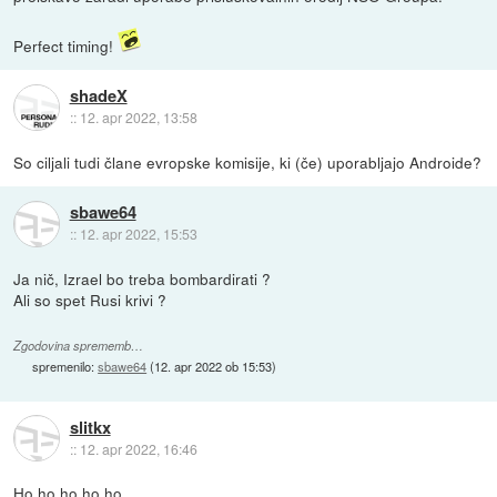
Perfect timing!
shadeX
::
12. apr 2022, 13:58
So ciljali tudi člane evropske komisije, ki (če) uporabljajo Androide?
sbawe64
::
12. apr 2022, 15:53
Ja nič, Izrael bo treba bombardirati ?
Ali so spet Rusi krivi ?
Zgodovina sprememb…
spremenilo:
sbawe64
(
12. apr 2022 ob 15:53
)
slitkx
::
12. apr 2022, 16:46
Ho ho ho ho ho.