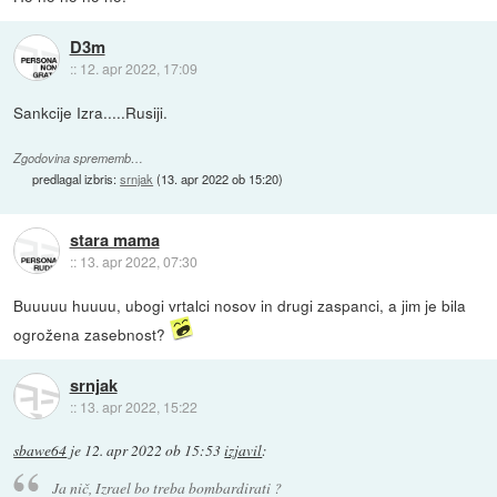
D3m
::
12. apr 2022, 17:09
Sankcije Izra.....Rusiji.
Zgodovina sprememb…
predlagal izbris:
srnjak
(
13. apr 2022 ob 15:20
)
stara mama
::
13. apr 2022, 07:30
Buuuuu huuuu, ubogi vrtalci nosov in drugi zaspanci, a jim je bila
ogrožena zasebnost?
srnjak
::
13. apr 2022, 15:22
sbawe64
je
12. apr 2022 ob 15:53
izjavil
:
Ja nič, Izrael bo treba bombardirati ?