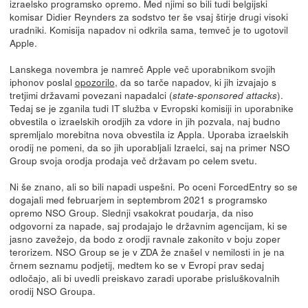
izraelsko programsko opremo. Med njimi so bili tudi belgijski
komisar Didier Reynders za sodstvo ter še vsaj štirje drugi visoki
uradniki. Komisija napadov ni odkrila sama, temveč je to ugotovil
Apple.
Lanskega novembra je namreč Apple več uporabnikom svojih
iphonov poslal
opozorilo
, da so tarče napadov, ki jih izvajajo s
tretjimi državami povezani napadalci (
).
state-sponsored attacks
Tedaj se je zganila tudi IT služba v Evropski komisiji in uporabnike
obvestila o izraelskih orodjih za vdore in jih pozvala, naj budno
spremljalo morebitna nova obvestila iz Appla. Uporaba izraelskih
orodij ne pomeni, da so jih uporabljali Izraelci, saj na primer NSO
Group svoja orodja prodaja več državam po celem svetu.
Ni še znano, ali so bili napadi uspešni. Po oceni ForcedEntry so se
dogajali med februarjem in septembrom 2021 s programsko
opremo NSO Group. Slednji vsakokrat poudarja, da niso
odgovorni za napade, saj prodajajo le državnim agencijam, ki se
jasno zavežejo, da bodo z orodji ravnale zakonito v boju zoper
terorizem. NSO Group se je v ZDA že znašel v nemilosti in je na
črnem seznamu podjetij, medtem ko se v Evropi prav sedaj
odločajo, ali bi uvedli preiskavo zaradi uporabe prisluškovalnih
orodij NSO Groupa.