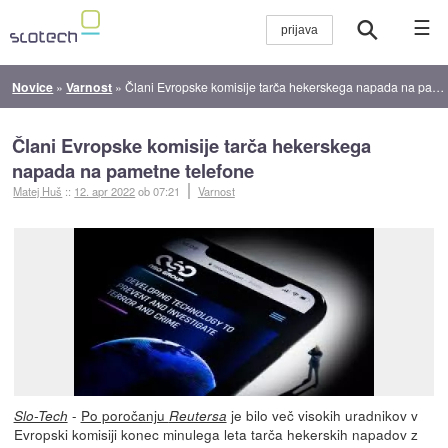
☰
Novice
»
Varnost
»
Člani Evropske komisije tarča hekerskega napada na pametne telefone
Člani Evropske komisije tarča hekerskega
napada na pametne telefone
Matej Huš
::
12. apr 2022
ob 07:21
Varnost
-
Po poročanju
je bilo več visokih uradnikov v
Slo-Tech
Reutersa
Evropski komisiji konec minulega leta tarča hekerskih napadov z