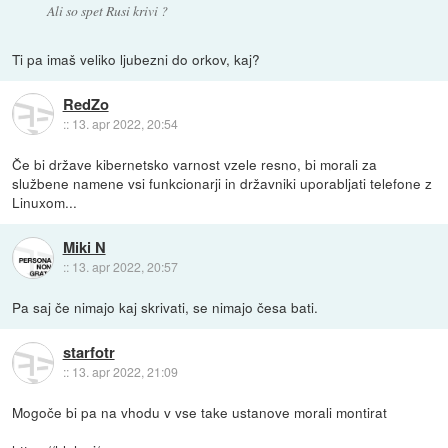
Ali so spet Rusi krivi ?
Ti pa imaš veliko ljubezni do orkov, kaj?
RedZo
::
13. apr 2022, 20:54
Če bi države kibernetsko varnost vzele resno, bi morali za
službene namene vsi funkcionarji in državniki uporabljati telefone z
Linuxom...
Miki N
::
13. apr 2022, 20:57
Pa saj če nimajo kaj skrivati, se nimajo česa bati.
starfotr
::
13. apr 2022, 21:09
Mogoče bi pa na vhodu v vse take ustanove morali montirat