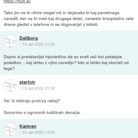
https://hluh.si/
Tako jim ne bi nihče mogel nič in dejansko bi kaj pametnega
naredili, ker ne bi imeli kaj drugega delat, namesto brezpladno cele
dneve gledat v telefone in se dogovarjat z lobisti.
Daliborg
::
13. apr 2022, 21:24
Dajmo si predstavljat hipotetično da so sneli več kot petabyte
podatkov ...kaj lahko z njimi naredijo? kdo si lahko kaj okoristi od
tega?
starfotr
::
13. apr 2022, 21:32
Vsi, ki lobirajo proti/za nekaj?
Govorimo o ogromnih količinah denarja.
Kamran
::
15. apr 2022, 13:05