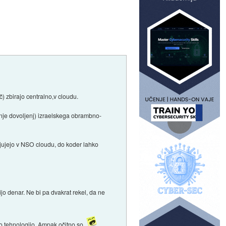
č) zbirajo centralno,v cloudu.
janje dovoljenj) izraelskega obrambno-
ranjujejo v NSO cloudu, do koder lahko
bijo denar. Ne bi pa dvakrat rekel, da ne
jo tehnologijo. Ampak očitno so.