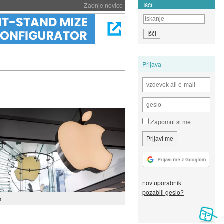
Išči:
Zadnje novice
Prijava
Zapomni si me
nov uporabnik
pozabili geslo?
s