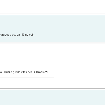
j drugega pa, da nič ne veš.
li Rusije gredo v tak deal z Izraelci??