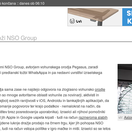
s ob 06:09
toži NSO Group
 firmi NSO Group, avtorjem vohunskega orodja Pegasus, zaradi
i predlanski tožbi WhatsAppa in pa nedavni uvrstitvi izraelskega
odjetja sama zase ne najdejo odgovora na zloglasno vohunsko
orodje
so mnoge avtoritarne oblasti vohunile za novinarji, aktivisti in
ajbolj svežih ranljivosti v iOS, Androidu in tamkajšnjih aplikacijah, da
emanje pogovorov ter krajo podatkov - nemalokrat na način, da
itev brez posredovanja uporabnika). Izraelci ali njihovi pomočniki
ot jih Apple in Google uspeta krpati - tudi na račun
razmeroma slabih
vir:
Axio
ajdene luknje dražje prodajo na črnem trgu, kjer jih pohopsa NSO
tudi na račun vstopa politike v igro mačke in miši. Izraelci so se letos