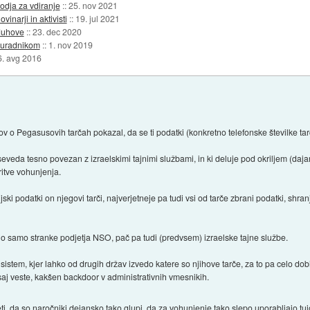
rodja za vdiranje
::
25. nov 2021
vinarji in aktivisti
::
19. jul 2021
duhove
::
23. dec 2020
 uradnikom
::
1. nov 2019
6. avg 2016
kov o Pegasusovih tarčah pokazal, da se ti podatki (konkretno telefonske številke tar
 seveda tesno povezan z izraelskimi tajnimi službami, in ki deluje pod okriljem (da
itve vohunjenja.
acijski podatki on njegovi tarči, najverjetneje pa tudi vsi od tarče zbrani podatki, sh
jo samo stranke podjetja NSO, pač pa tudi (predvsem) izraelske tajne službe.
ili sistem, kjer lahko od drugih držav izvedo katere so njihove tarče, za to pa celo do
 saj veste, kakšen backdoor v administrativnih vmesnikih.
ti, da so naročniki dejansko tako glupi, da za vohunjenje tako slepo uporabljajo tu