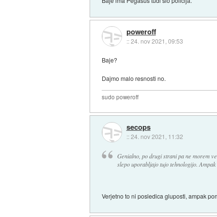
Baje ima Pegasus tudi slo policija.
poweroff
::
24. nov 2021, 09:53
Baje?
Dajmo malo resnosti no.
sudo poweroff
secops
::
24. nov 2021, 11:32
Genialno, po drugi strani pa ne morem ver
slepo uporabljajo tujo tehnologijo. Ampak 
Verjetno to ni posledica gluposti, ampak p