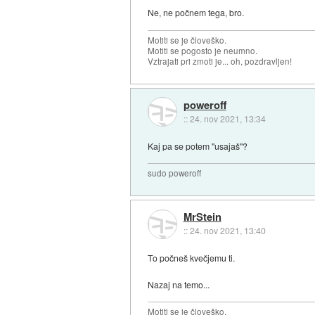
Ne, ne počnem tega, bro.
Motiti se je človeško.
Motiti se pogosto je neumno.
Vztrajati pri zmoti je... oh, pozdravljen!
poweroff
::
24. nov 2021, 13:34
Kaj pa se potem "usajaš"?
sudo poweroff
MrStein
::
24. nov 2021, 13:40
To počneš kvečjemu ti.
Nazaj na temo...
Motiti se je človeško.