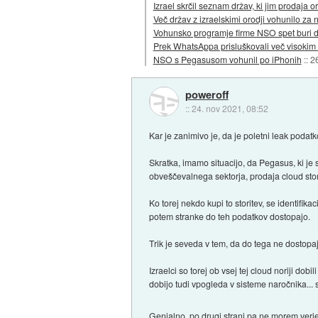
Izrael skrčil seznam držav, ki jim prodaja o
Več držav z izraelskimi orodji vohunilo za no
Vohunsko programje firme NSO spet buri 
Prek WhatsAppa prisluškovali več visokim
NSO s Pegasusom vohunil po iPhonih
::
2
poweroff
::
24. nov 2021, 08:52
Kar je zanimivo je, da je poletni leak podat
Skratka, imamo situacijo, da Pegasus, ki je
obveščevalnega sektorja, prodaja cloud stor
Ko torej nekdo kupi to storitev, se identifik
potem stranke do teh podatkov dostopajo.
Trik je seveda v tem, da do tega ne dostopa
Izraelci so torej ob vsej tej cloud noriji dob
dobijo tudi vpogleda v sisteme naročnika...
Genialno, po drugi strani pa ne morem verje