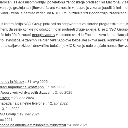
so Maročani s Pegasusom vohljali po telefonu francoskega predsednika Macrona. 
ovanje je grožnja za njihovo državno varnost in v nasprotju z zunanjepolitičnimi int
i vladi - treba je namreč vedeti, da NSO Group izdelke trži z odobritvijo izraelskega
bo, s katero želijo NSO Group poklicati na odgovornost za zlorabo programskih ranl
pomeni, da želijo konkretno odškodnino in podpreti druge akterje, ki se z NSO Grou
 že leta 2019, zaradi
mnogih vdorov
v telefone skozi to Facebookovo komunikacijsko
ano javnost pa je zanimiv
celoten tekst
Applove tožbe, ker skriva nekaj konkretnih
na daljavo izklopili dnevniško beleženje v iOS, kar je nato olajšalo namestitev voh
Phonov in Macov
::
31. avg 2025
 zaradi napadov na WhatsApp
::
7. maj 2025
Appa v več kot dvajsetih državah
::
2. feb 2025
hatsApp
::
23. dec 2024
 napada na pametne telefone
::
12. apr 2022
::
3. feb 2022
 NSO Group
::
19. dec 2021
dec 2021
phone na ameriškem zunanjem ministrstvu
::
4. dec 2021