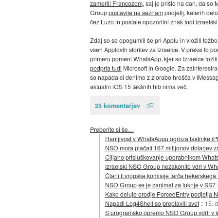
zamerili Francozom
, saj je prišlo na dan, da 
Group
postavile na seznam
podjetij, katerih del
čez Lužo in poslale opozorilni znak tudi izraelsk
Zdaj so se opogumili še pri Applu in vložili tož
vseh Applovih storitev za Izraelce. V praksi to 
primeru pomeni WhatsApp, kjer so Izraelce tožili
podprla tudi
Microsoft in Google. Za zainteresir
so napadalci denimo z zlorabo hrošča v iMessagu 
aktualni iOS 15 takšnih hib nima več.
25 komentarjev
Preberite si še…
Ranljivost v WhatsAppu ogroža lastnike i
NSO mora plačati 167 milijonov dolarjev
Ciljano prisluškovanje uporabnikom Whats
Izraelski NSO Group nezakonito vdrl v W
Člani Evropske komisije tarča hekerskega
NSO Group se je zanimal za luknje v SS7
Kako deluje orodje ForcedEntry podjetja
Napadi Log4Shell so preplavili svet
::
15. 
S programsko opremo NSO Group vdrli v i