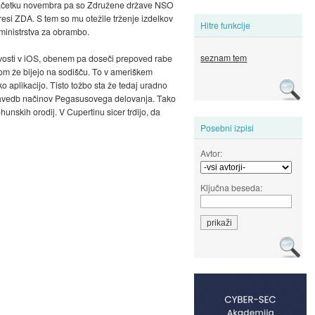
V začetku novembra pa so Združene države NSO
eresi ZDA. S tem so mu otežile trženje izdelkov
Hitre funkcije
 ministrstva za obrambo.
seznam tem
jivosti v iOS, obenem pa doseči prepoved rabe
pom že bijejo na sodišču. To v ameriškem
 aplikacijo. Tisto tožbo sta že tedaj uradno
 navedb načinov Pegasusovega delovanja. Tako
unskih orodij. V Cupertinu sicer trdijo, da
Posebni izpisi
Avtor:
Ključna beseda: