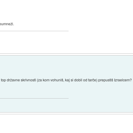
neumneži.
top državne skrivnosti (za kom vohuniš, kaj si dobil od tarče) prepustiš Izraelcem?