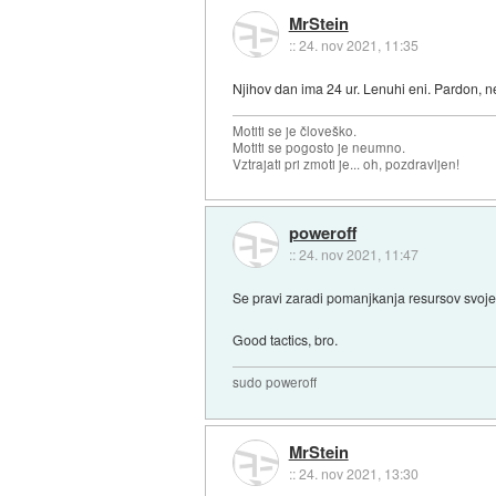
MrStein
::
24. nov 2021, 11:35
Njihov dan ima 24 ur. Lenuhi eni. Pardon, 
Motiti se je človeško.
Motiti se pogosto je neumno.
Vztrajati pri zmoti je... oh, pozdravljen!
poweroff
::
24. nov 2021, 11:47
Se pravi zaradi pomanjkanja resursov svoje 
Good tactics, bro.
sudo poweroff
MrStein
::
24. nov 2021, 13:30