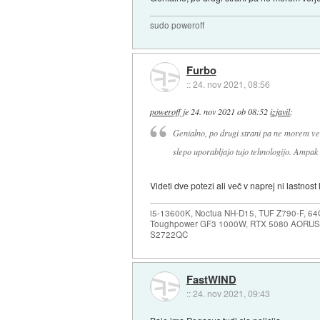
sudo poweroff
Furbo
::
24. nov 2021, 08:56
poweroff
je
24. nov 2021 ob 08:52
izjavil
:
Genialno, po drugi strani pa ne morem ver
slepo uporabljajo tujo tehnologijo. Ampak
Videti dve potezi ali več v naprej ni lastnost
i5-13600K, Noctua NH-D15, TUF Z790-F, 
Toughpower GF3 1000W, RTX 5080 AORUS
S2722QC
FastWIND
::
24. nov 2021, 09:43