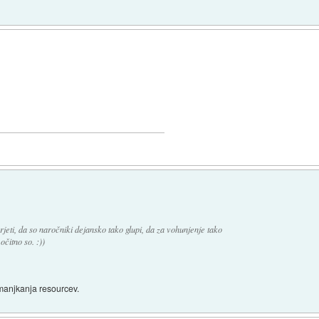
jeti, da so naročniki dejansko tako glupi, da za vohunjenje tako
očitno so. :))
omanjkanja resourcev.