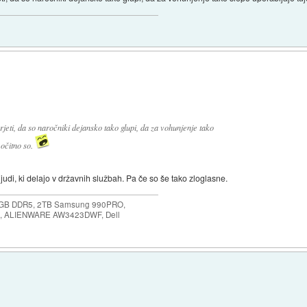
jeti, da so naročniki dejansko tako glupi, da za vohunjenje tako
 očitno so.
 ljudi, ki delajo v državnih službah. Pa če so še tako zloglasne.
64GB DDR5, 2TB Samsung 990PRO,
, ALIENWARE AW3423DWF, Dell