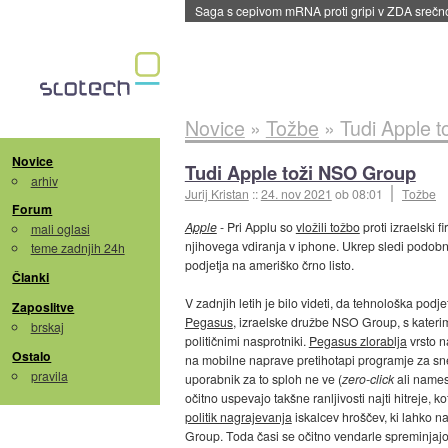
dane
Novice
»
Tožbe
»
Tudi Apple 
Novice
Tudi Apple toži NSO Group
arhiv
Jurij Kristan
::
24. nov 2021
ob 08:01
Tožbe
Forum
Apple
- Pri Applu so
vložili tožbo
proti izraelski
mali oglasi
njihovega vdiranja v iphone. Ukrep sledi podobn
teme zadnjih 24h
podjetja na ameriško črno listo.
Članki
V zadnjih letih je bilo videti, da tehnološka p
Zaposlitve
Pegasus
, izraelske družbe NSO Group, s katerim 
brskaj
političnimi nasprotniki.
Pegasus zlorablja
vrsto n
Ostalo
na mobilne naprave pretihotapi programje za sn
pravila
uporabnik za to sploh ne ve (
zero-click
ali namest
očitno uspevajo takšne ranljivosti najti hitreje, k
politik nagrajevanja
iskalcev hroščev, ki lahko n
Group. Toda časi se očitno vendarle spreminjajo, 