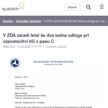
☰
Novice
»
Omrežja / internet
»
V ZDA zaradi letal še dva tedna odloga pri vzpostavitvi 5G v pasu C
V ZDA zaradi letal še dva tedna odloga pri
vzpostavitvi 5G v pasu C
Matej Huš
::
6. jan 2022
ob 20:38
Omrežja / internet