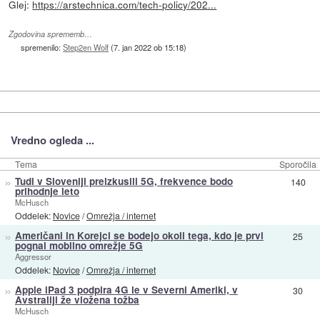
Glej:
https://arstechnica.com/tech-policy/202...
Zgodovina sprememb…
spremenilo:
Step2en Wolf
(
7. jan 2022 ob 15:18
)
Vredno ogleda ...
Tema
Sporočila
»
Tudi v Sloveniji preizkusili 5G, frekvence bodo
140
prihodnje leto
McHusch
Oddelek:
Novice
/
Omrežja / internet
»
Američani in Korejci se bodejo okoli tega, kdo je prvi
25
pognal mobilno omrežje 5G
Aggressor
Oddelek:
Novice
/
Omrežja / internet
»
Apple iPad 3 podpira 4G le v Severni Ameriki, v
30
Avstraliji že vložena tožba
McHusch