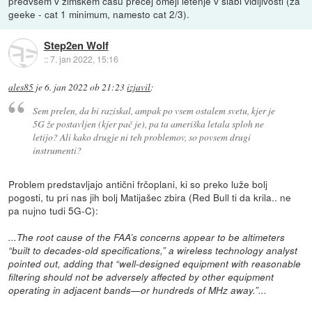
predvsem v zimskem času precej omeji letenje v slabi vidljivosti (za
geeke - cat 1 minimum, namesto cat 2/3).
Step2en Wolf
::
7. jan 2022, 15:16
ales85
je
6. jan 2022 ob 21:23
izjavil
:
Sem prelen, da bi raziskal, ampak po vsem ostalem svetu, kjer je
5G že postavljen (kjer pač je), pa ta ameriška letala sploh ne
letijo? Ali kako drugje ni teh problemov, so povsem drugi
instrumenti?
Problem predstavljajo antični frčoplani, ki so preko luže bolj
pogosti, tu pri nas jih bolj Matijašec zbira (Red Bull ti da krila.. ne
pa nujno tudi 5G-C):
...The root cause of the FAA’s concerns appear to be altimeters
“built to decades-old specifications,” a wireless technology analyst
pointed out, adding that “well-designed equipment with reasonable
filtering should not be adversely affected by other equipment
operating in adjacent bands—or hundreds of MHz away.”...