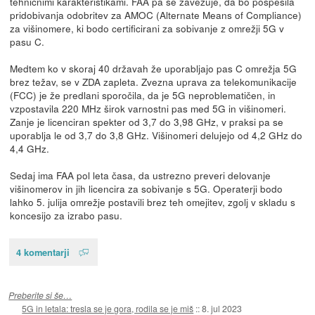
tehničnimi karakteristikami. FAA pa se zavezuje, da bo pospešila
pridobivanja odobritev za AMOC (Alternate Means of Compliance)
za višinomere, ki bodo certificirani za sobivanje z omrežji 5G v
pasu C.
Medtem ko v skoraj 40 državah že uporabljajo pas C omrežja 5G
brez težav, se v ZDA zapleta. Zvezna uprava za telekomunikacije
(FCC) je že predlani sporočila, da je 5G neproblematičen, in
vzpostavila 220 MHz širok varnostni pas med 5G in višinomeri.
Zanje je licenciran spekter od 3,7 do 3,98 GHz, v praksi pa se
uporablja le od 3,7 do 3,8 GHz. Višinomeri delujejo od 4,2 GHz do
4,4 GHz.
Sedaj ima FAA pol leta časa, da ustrezno preveri delovanje
višinomerov in jih licencira za sobivanje s 5G. Operaterji bodo
lahko 5. julija omrežje postavili brez teh omejitev, zgolj v skladu s
koncesijo za izrabo pasu.
4 komentarji
Preberite si še…
5G in letala: tresla se je gora, rodila se je miš
::
8. jul 2023