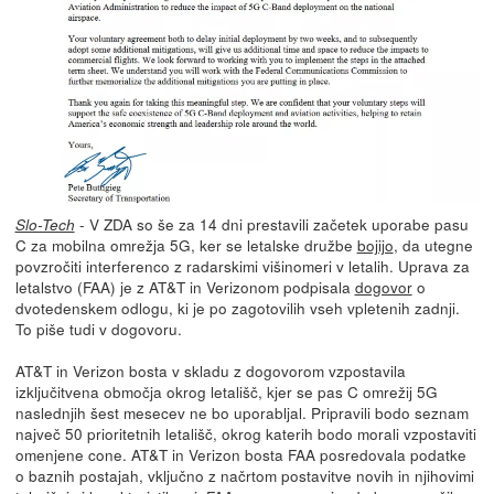
- V ZDA so še za 14 dni prestavili začetek uporabe pasu
Slo-Tech
C za mobilna omrežja 5G, ker se letalske družbe
bojijo
, da utegne
povzročiti interferenco z radarskimi višinomeri v letalih. Uprava za
letalstvo (FAA) je z AT&T in Verizonom podpisala
dogovor
o
dvotedenskem odlogu, ki je po zagotovilih vseh vpletenih zadnji.
To piše tudi v dogovoru.
AT&T in Verizon bosta v skladu z dogovorom vzpostavila
izključitvena območja okrog letališč, kjer se pas C omrežij 5G
naslednjih šest mesecev ne bo uporabljal. Pripravili bodo seznam
največ 50 prioritetnih letališč, okrog katerih bodo morali vzpostaviti
omenjene cone. AT&T in Verizon bosta FAA posredovala podatke
o baznih postajah, vključno z načrtom postavitve novih in njihovimi