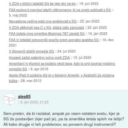
V ZDA v bližini letališč 5G še leto dni ne bo
::
19. jun 2022
FAA poziva k menjavi starih višinomerov, ki ne znajo sobivati s 5G
::
5. maj 2022
Nenadoma večina letal zna sodelovati s 5G
::
22. jan 2022
V ZDA aktivirali pas C v 5G, letala zato zamujala
::
20. jan 2022
FAA izdala prve omejitve Boeinga 787 zaradi 5G
::
16. jan 2022
FAA in letalski prevozniki svarijo pred uporabo spektra 5G
::
16. dec
2021
V Sloveniji dobili omrežje 5G
::
24. jul 2020
Huawei začel patentno vojno proti ZDA
::
15. jul 2020
Američani in Korejci se bodejo okoli tega, kdo je prvi pognal mobilno
omrežje 5G
::
6. apr 2019
Apple iPad 3 podpira 4G le v Severni Ameriki, v Avstraliji že vložena
tožba
::
28. mar 2012
ales85
::
6. jan 2022, 21:23
Sem prelen, da bi raziskal, ampak po vsem ostalem svetu, kjer je
5G že postavljen (kjer pač je), pa ta ameriška letala sploh ne letijo?
Ali kako drugje ni teh problemov, so povsem drugi instrumenti?