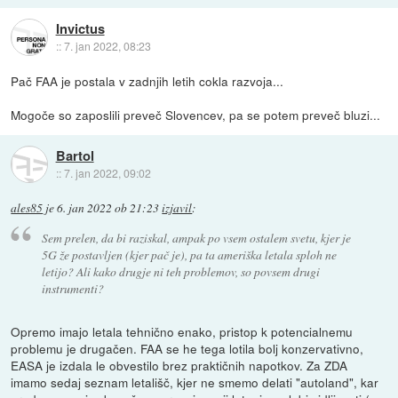
Invictus
::
7. jan 2022, 08:23
Pač FAA je postala v zadnjih letih cokla razvoja...
Mogoče so zaposlili preveč Slovencev, pa se potem preveč bluzi...
Bartol
::
7. jan 2022, 09:02
ales85
je
6. jan 2022 ob 21:23
izjavil
:
Sem prelen, da bi raziskal, ampak po vsem ostalem svetu, kjer je
5G že postavljen (kjer pač je), pa ta ameriška letala sploh ne
letijo? Ali kako drugje ni teh problemov, so povsem drugi
instrumenti?
Opremo imajo letala tehnično enako, pristop k potencialnemu
problemu je drugačen. FAA se he tega lotila bolj konzervativno,
EASA je izdala le obvestilo brez praktičnih napotkov. Za ZDA
imamo sedaj seznam letališč, kjer ne smemo delati "autoland", kar