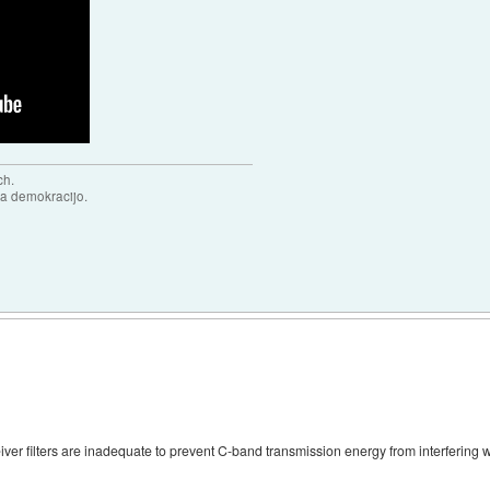
ch.
za demokracijo.
iver filters are inadequate to prevent C-band transmission energy from interfering wi