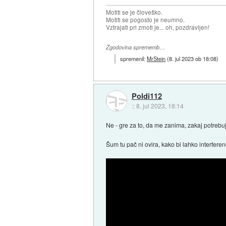
Motiti se je človeško.
Motiti se pogosto je neumno.
Vztrajati pri zmoti je... oh, pozdravljen!
Zgodovina sprememb…
spremenil:
MrStein
(
8. jul 2023 ob 18:08
)
Poldi112
::
8. jul 2023, 18:14
Ne - gre za to, da me zanima, zakaj potrebu
Šum tu pač ni ovira, kako bi lahko interferen