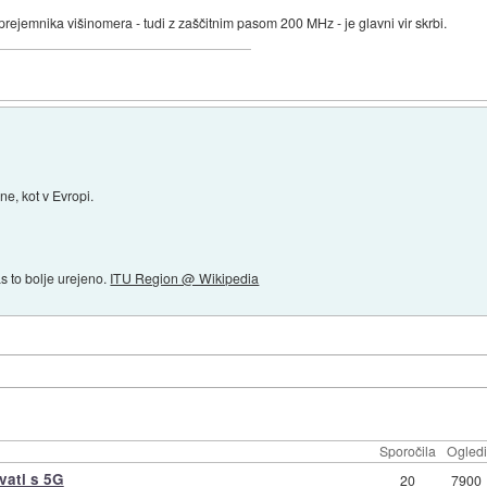
prejemnika višinomera - tudi z zaščitnim pasom 200 MHz - je glavni vir skrbi.
ne, kot v Evropi.
as to bolje urejeno.
ITU Region @ Wikipedia
Sporočila
Ogledi
vati s 5G
20
7900