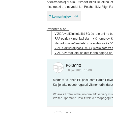
A težav doslej ni bilo. Prizadeti bi bili le leti na
niso opazili, je
povedal
Ian Petchenik iz FlightRa
7 komentarjev
Preberite si še…
V ZDA v bližini letališč 5G še leto dni ne b
FAA poziva k menjavi starih višinomerov, k
Nenadoma večina letal zna sodelovati s 5
V ZDA aktivirali pas C v 5G, letala zato za
V ZDA zaradi letal še dva tedna odloga pri
Poldi112
::
8. jul 2023, 16:06
Medtem ko lahko BP poslušam Radio Slovenia
Kaj je tako posebnega pri višinomerih, da 
Where all think alike, no one thinks very mu
Walter Lippmann, leta 1922, o predpogoju 