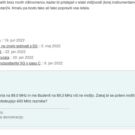
 letalih brez novih višinomerov, kadar bi pristajali v slabi vidljivosti (torej instrumen
dar24. Kmalu pa bodo tako ali tako popravili vsa letala.
o
::
19. jun 2022
i ne znajo sobivati s 5G
::
5. maj 2022
G
::
22. jan 2022
mujala
::
20. jan 2022
 vzpostavitvi 5G v pasu C
::
6. jan 2022
 na 89,0 MHz in me študenti na 89,3 MHz nič ne motijo. Zakaj bi se potem motili
potrebujejo 400 MHz razmika?
ch.
za demokracijo.