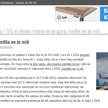
no končana
::
danes ob 06:10
a
»
5G in letala: tresla se je gora, rodila se je miš
rodila se je miš
ehnologija
 dni pozneje ne padajo z neba, ker bi jih 5G motil. Lani so v ZDA
sprejeli
tališč za leto dni, torej do 1. julija letos, da bi v tem času poiskali
hnologije. Že maja letos
je bilo jasno, da novega zamika ne bo
, zato so
 videli množične zamude in odpovedi letov v ZDA.
Zgodilo se ni nič.
er 5G tam uporablja pas C (3,7-3,98 GHz), radarski višinomeri na
 je razmak med 5G in višinomeri dvakrat večji. Vsaj 400 MHz pa je že
 v minulem letu zamenjali ali na novo certificirali višinomere, da
 letalstvo (FAA) je dala prevoznikom sicer časa do februarja 2024, da
devali, da bi omejitve 5G veljale do tedaj. Doslej je bilo nadgrajenih 80
dtem ko popravke potrebuje še 65 odstotkov letal tuji družb, ki letijo v ZDA.