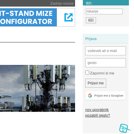
Išči:
Zadnje novice
Prijava
Zapomni si me
nov uporabnik
pozabili geslo?