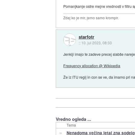
Pomanjkanje ostre mejne vrednosti v filtru s
Zdaj ko je mir, jemo samo krompir.
starfotr
::
10. jul 2023, 08:33
Jenkiji imajo te zadeve precej slabše nareje
Frequency allocation @ Wikipedia
Že iz ITU regij in con se ve, da imamo pri n
Vredno ogleda ...
Tema
»
Nenadoma večina letal zna sodelo