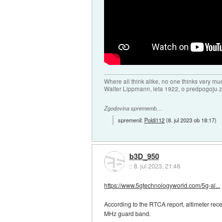
Where all think alike, no one thinks very mu
Walter Lippmann, leta 1922, o predpogoju 
Zgodovina sprememb…
spremenil:
Poldi112
(
8. jul 2023 ob 18:17
)
b3D_950
::
8. jul 2023, 21:48
https://www.5gtechnologyworld.com/5g-al...
According to the RTCA report, altimeter rece
MHz guard band.