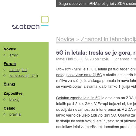
Saga s cepivom mRNA proti gripi v ZDA sreč
Novice
»
Znanost in tehnologij
Novice
5G in letala: tresla se je gora, 
arhiv
Matej Huš
::
8. jul 2023
ob 12:40
Znanost in t
Forum
Slo-Tech
- Minil je 1. julij, letala pa tudi teden
mali oglasi
odlog postavitve omrežij 5G
v okolici nekaterih le
teme zadnjih 24h
rešitve za sožitje letalskega prometa in nove te
Članki
se vnovič
pojavila svarila
, da bi lahko 1. julija
Zaposlitve
Celotna zgodba letal in 5G
je omejena na ZDA, k
brskaj
letalih pa 4,2-4,4 GHz. V Evropi bojazni ni, ker
Ostalo
dovolj, da nevarnosti za interferenco ni. V ZDA so
pravila
lahko varno delujejo tudi v bližini 5G. Uprava za
to storijo na vseh svojih letalih, zato so si priza
odstotkov letal v ameriškem domačem prometu, me