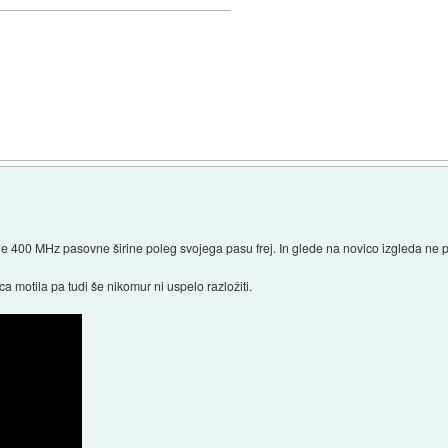
je 400 MHz pasovne širine poleg svojega pasu frej. In glede na novico izgleda ne 
ca motila pa tudi še nikomur ni uspelo razložiti.