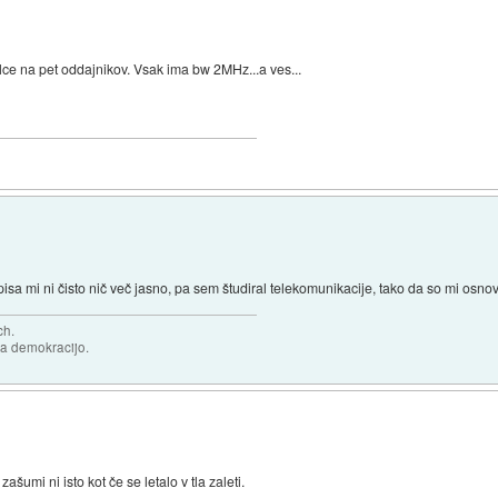
alce na pet oddajnikov. Vsak ima bw 2MHz...a ves...
isa mi ni čisto nič več jasno, pa sem študiral telekomunikacije, tako da so mi osno
ch.
za demokracijo.
zašumi ni isto kot če se letalo v tla zaleti.