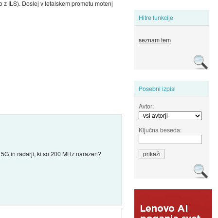
talno z ILS). Doslej v letalskem prometu motenj
Hitre funkcije
seznam tem
Posebni izpisi
Avtor:
Ključna beseda:
 5G in radarji, ki so 200 MHz narazen?