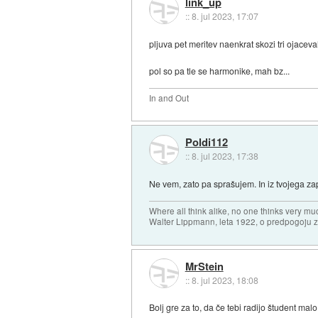
link_up
::
8. jul 2023, 17:07
pljuva pet meritev naenkrat skozi tri ojacev
pol so pa tle se harmonike, mah bz...
In and Out
Poldi112
::
8. jul 2023, 17:38
Ne vem, zato pa sprašujem. In iz tvojega zap
Where all think alike, no one thinks very mu
Walter Lippmann, leta 1922, o predpogoju 
MrStein
::
8. jul 2023, 18:08
Bolj gre za to, da če tebi radijo študent malo 