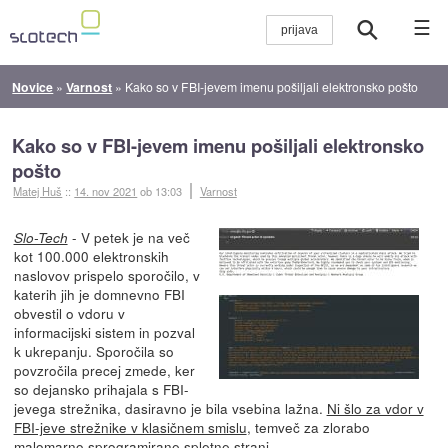
☰
Novice
»
Varnost
»
Kako so v FBI-jevem imenu pošiljali elektronsko pošto
Kako so v FBI-jevem imenu pošiljali elektronsko
pošto
Matej Huš
::
14. nov 2021
ob 13:03
Varnost
- V petek je na več
Slo-Tech
kot 100.000 elektronskih
naslovov prispelo sporočilo, v
katerih jih je domnevno FBI
obvestil o vdoru v
informacijski sistem in pozval
k ukrepanju. Sporočila so
povzročila precej zmede, ker
so dejansko prihajala s FBI-
jevega strežnika, dasiravno je bila vsebina lažna.
Ni šlo za vdor v
FBI-jeve strežnike v klasičnem smislu
, temveč za zlorabo
malomarno sprogramirane spletne strani.