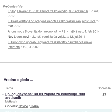
Preberite si še…
Epilog Playpena: 30 let zapora za kolovodjo, 900 aretiranih
::
7. maj
2017
FBI raje odstopil od pregona pedofila kakor razkril ranljivost Tora
::
6.
mar 2017
Anonymous Slovenija domnevno vdrl v FBI - najbrž ne
::
4. feb 2014
Nov teden, novi hekerski vdori: tarča vojska
::
12. jul 2011
FBI ponovno uporabil spyware za izsleditev osumljenca preko
interneta
::
19. jul 2007
Vredno ogleda ...
Tema
Sporočila
»
Epilog Playpena: 30 let zapora za kolovodjo, 900
23
aretiranih
McHusch
Oddelek:
Novice
/
Tožbe