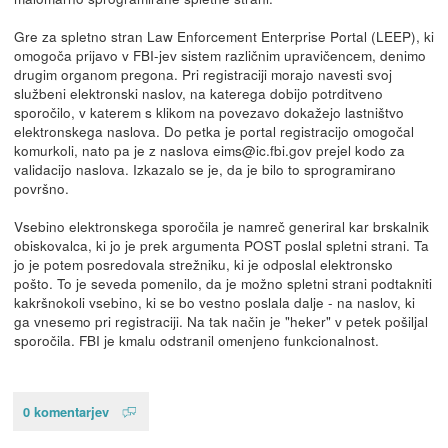
Gre za spletno stran Law Enforcement Enterprise Portal (LEEP), ki
omogoča prijavo v FBI-jev sistem različnim upravičencem, denimo
drugim organom pregona. Pri registraciji morajo navesti svoj
službeni elektronski naslov, na katerega dobijo potrditveno
sporočilo, v katerem s klikom na povezavo dokažejo lastništvo
elektronskega naslova. Do petka je portal registracijo omogočal
komurkoli, nato pa je z naslova eims@ic.fbi.gov prejel kodo za
validacijo naslova. Izkazalo se je, da je bilo to sprogramirano
površno.
Vsebino elektronskega sporočila je namreč generiral kar brskalnik
obiskovalca, ki jo je prek argumenta POST poslal spletni strani. Ta
jo je potem posredovala strežniku, ki je odposlal elektronsko
pošto. To je seveda pomenilo, da je možno spletni strani podtakniti
kakršnokoli vsebino, ki se bo vestno poslala dalje - na naslov, ki
ga vnesemo pri registraciji. Na tak način je "heker" v petek pošiljal
sporočila. FBI je kmalu odstranil omenjeno funkcionalnost.
0 komentarjev