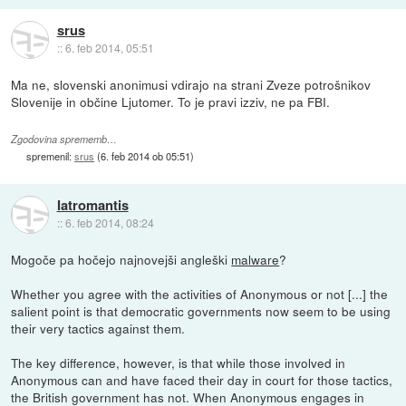
srus
::
6. feb 2014, 05:51
Ma ne, slovenski anonimusi vdirajo na strani Zveze potrošnikov
Slovenije in občine Ljutomer. To je pravi izziv, ne pa FBI.
Zgodovina sprememb…
spremenil:
srus
(
6. feb 2014 ob 05:51
)
Iatromantis
::
6. feb 2014, 08:24
Mogoče pa hočejo najnovejši angleški
malware
?
Whether you agree with the activities of Anonymous or not [...] the
salient point is that democratic governments now seem to be using
their very tactics against them.
The key difference, however, is that while those involved in
Anonymous can and have faced their day in court for those tactics,
the British government has not. When Anonymous engages in