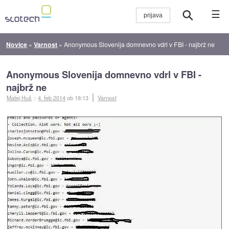
☰
Novice
»
Varnost
»
Anonymous Slovenija domnevno vdrl v FBI - najbrž ne
Anonymous Slovenija domnevno vdrl v FBI -
najbrž ne
Matej Huš
::
4. feb 2014
ob 18:13
Varnost