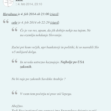
::
4. feb 2014, 23:10
Hayabusa
je
4. feb 2014 ob 23:00
izjavil
:
cekr
je
4. feb 2014 ob 22:29
izjavil
:
Če je vse res, upam, da jih dobijo nekje na tujem. Ne
na ozemlju nekdanje Slovenije.
Začni pri kom večjih, npr banksterji in politiki, ki so naredili Slo
+5 milijard dolga.
In seveda ustrezno kaznujejo.
Najbolje po USA
zakonih
.
Ne bi raje po zakonih Savdske Arabije ?
V vsem tem početju ni prav nič lepega.
Abejžno.
Tudi Nsa (national spy agency) ima Snowndova dejanja za nič