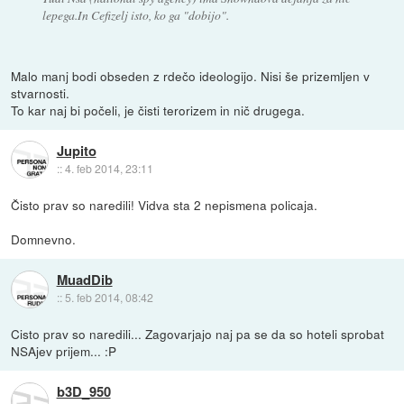
lepega.In Cefizelj isto, ko ga "dobijo".
Malo manj bodi obseden z rdečo ideologijo. Nisi še prizemljen v
stvarnosti.
To kar naj bi počeli, je čisti terorizem in nič drugega.
Jupito
::
4. feb 2014, 23:11
Čisto prav so naredili! Vidva sta 2 nepismena policaja.
Domnevno.
MuadDib
::
5. feb 2014, 08:42
Cisto prav so naredili... Zagovarjajo naj pa se da so hoteli sprobat
NSAjev prijem... :P
b3D_950