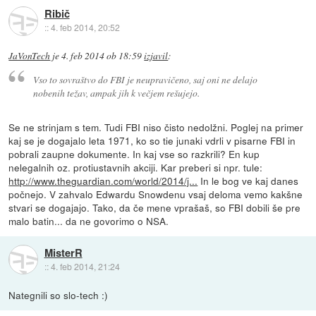
Ribič
::
4. feb 2014, 20:52
JaVonTech
je
4. feb 2014 ob 18:59
izjavil
:
Vso to sovraštvo do FBI je neupravičeno, saj oni ne delajo
nobenih težav, ampak jih k večjem rešujejo.
Se ne strinjam s tem. Tudi FBI niso čisto nedolžni. Poglej na primer
kaj se je dogajalo leta 1971, ko so tie junaki vdrli v pisarne FBI in
pobrali zaupne dokumente. In kaj vse so razkrili? En kup
nelegalnih oz. protiustavnih akciji. Kar preberi si npr. tule:
http://www.theguardian.com/world/2014/j...
In le bog ve kaj danes
počnejo. V zahvalo Edwardu Snowdenu vsaj deloma vemo kakšne
stvari se dogajajo. Tako, da če mene vprašaš, so FBI dobili še pre
malo batin... da ne govorimo o NSA.
MisterR
::
4. feb 2014, 21:24
Nategnili so slo-tech :)