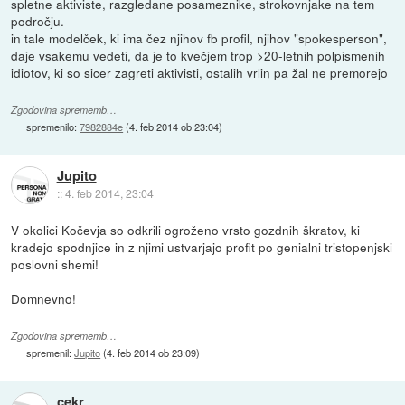
spletne aktiviste, razgledane posameznike, strokovnjake na tem
področju.
in tale modelček, ki ima čez njihov fb profil, njihov "spokesperson",
daje vsakemu vedeti, da je to kvečjem trop >20-letnih polpismenih
idiotov, ki so sicer zagreti aktivisti, ostalih vrlin pa žal ne premorejo
Zgodovina sprememb…
spremenilo:
7982884e
(
4. feb 2014 ob 23:04
)
Jupito
::
4. feb 2014, 23:04
V okolici Kočevja so odkrili ogroženo vrsto gozdnih škratov, ki
kradejo spodnjice in z njimi ustvarjajo profit po genialni tristopenjski
poslovni shemi!
Domnevno!
Zgodovina sprememb…
spremenil:
Jupito
(
4. feb 2014 ob 23:09
)
cekr