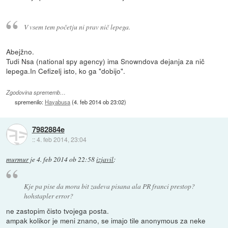
V vsem tem početju ni prav nič lepega.
Abejžno.
Tudi Nsa (national spy agency) ima Snowndova dejanja za nič
lepega.In Cefizelj isto, ko ga "dobijo".
Zgodovina sprememb…
spremenilo:
Hayabusa
(
4. feb 2014 ob 23:02
)
7982884e
::
4. feb 2014, 23:04
murmur
je
4. feb 2014 ob 22:58
izjavil
:
Kje pa pise da mora bit zadeva pisana ala PR franci prestop?
hohstapler error?
ne zastopim čisto tvojega posta.
ampak kolikor je meni znano, se imajo tile anonymous za neke