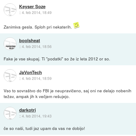
Keyser Soze
::
4. feb 2014, 18:49
Zanimiva gesla. Sploh pri nekaterih.
boolsheat
::
4. feb 2014, 18:56
Fake je vse skupaj. Ti "podatki" so že iz leta 2012 or so.
JaVonTech
::
4. feb 2014, 18:59
Vso to sovraštvo do FBI je neupravičeno, saj oni ne delajo nobenih
težav, ampak jih k večjem rešujejo.
darkotri
::
4. feb 2014, 19:43
če so naši, tudi jaz upam da vas ne dobijo!