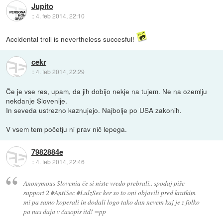
Jupito
::
4. feb 2014, 22:10
Accidental troll is nevertheless succesful!
cekr
::
4. feb 2014, 22:29
Če je vse res, upam, da jih dobijo nekje na tujem. Ne na ozemlju
nekdanje Slovenije.
In seveda ustrezno kaznujejo. Najbolje po USA zakonih.
V vsem tem početju ni prav nič lepega.
7982884e
::
4. feb 2014, 22:46
Anonymous Slovenia če si niste vredo prebrali.. spodaj piše
support 2 #AntiSec #LulzSec ker so to oni objavili pred kratkim
mi pa samo koperali in dodali logo tako dan nevem kaj je z folko
pa nas daja v časopis itd! =pp