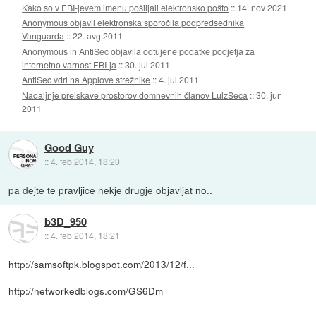
Kako so v FBI-jevem imenu pošiljali elektronsko pošto
::
14. nov 2021
Anonymous objavil elektronska sporočila podpredsednika
Vanguarda
::
22. avg 2011
Anonymous in AntiSec objavila odtujene podatke podjetja za
internetno varnost FBI-ja
::
30. jul 2011
AntiSec vdrl na Applove strežnike
::
4. jul 2011
Nadaljnje preiskave prostorov domnevnih članov LulzSeca
::
30. jun
2011
Good Guy
::
4. feb 2014, 18:20
pa dejte te pravljice nekje drugje objavljat no..
b3D_950
::
4. feb 2014, 18:21
http://samsoftpk.blogspot.com/2013/12/f...
http://networkedblogs.com/GS6Dm