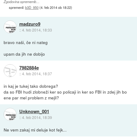
Zgodovina sprememb…
spremenil:
b3D_950
(
4. feb 2014 ob 18:22
)
madzuro9
::
4. feb 2014, 18:33
bravo naši, če ni nateg
upam da jih ne dobijo
7982884e
::
4. feb 2014, 18:37
in kaj je tukej tako dobrega?
da so FBI hudi zlobneži ker so policaji in ker so FBI in zdej jih bo
ene par mel problem z mejli?
Unknown_001
::
4. feb 2014, 18:39
Ne vem zakaj mi deluje kot fejk...