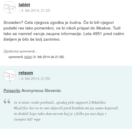
tablet
::
4. feb 2014, 21:25
Snowden? Cela njegova zgodba je čudna. Če bi bili njegovi
podatki res tako pomembni, ne bi nikoli prispel do Moskve. Tudi
tako se namreč varuje zaupne informacije. Leta 4951 pred našim
štetjem je bilo še bolj zanimivo.
Zgodovina sprememb…
spremenil:
tablet
(
4. feb 2014 ob 21:26
)
retsom
::
4. feb 2014, 21:52
Pojasnilo
Anonymous Slovenia:
če si niste vredo prebrali.. spodaj piše support 2 #AntiSec
#LulzSec ker so to oni objavili pred kratkim mi pa samo koperali
in dodali logo tako dan nevem kaj je z folko pa nas daja v
časopis itd! =pp