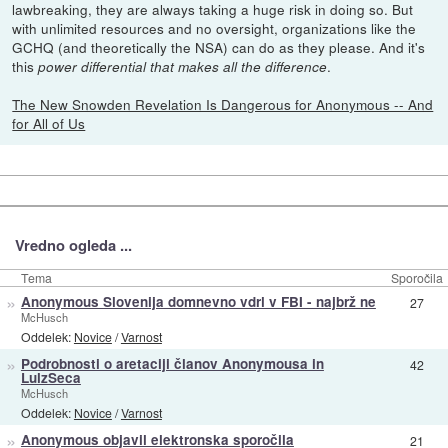
lawbreaking, they are always taking a huge risk in doing so. But
with unlimited resources and no oversight, organizations like the
GCHQ (and theoretically the NSA) can do as they please. And it's
this
.
power differential that makes all the difference
The New Snowden Revelation Is Dangerous for Anonymous -- And
for All of Us
Vredno ogleda ...
Tema
Sporočila
»
Anonymous Slovenija domnevno vdrl v FBI - najbrž ne
27
McHusch
Oddelek:
Novice
/
Varnost
»
Podrobnosti o aretaciji članov Anonymousa in
42
LulzSeca
McHusch
Oddelek:
Novice
/
Varnost
»
Anonymous objavil elektronska sporočila
21