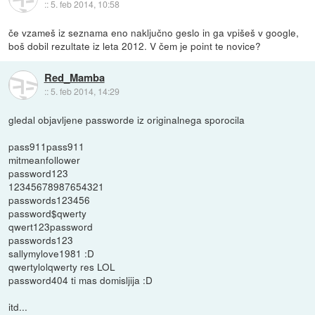
::
5. feb 2014, 10:58
če vzameš iz seznama eno naključno geslo in ga vpišeš v google,
boš dobil rezultate iz leta 2012. V čem je point te novice?
Red_Mamba
::
5. feb 2014, 14:29
gledal objavljene passworde iz originalnega sporocila
pass911pass911
mitmeanfollower
password123
12345678987654321
passwords123456
password$qwerty
qwert123password
passwords123
sallymylove1981 :D
qwertylolqwerty res LOL
password404 ti mas domisljija :D
itd...