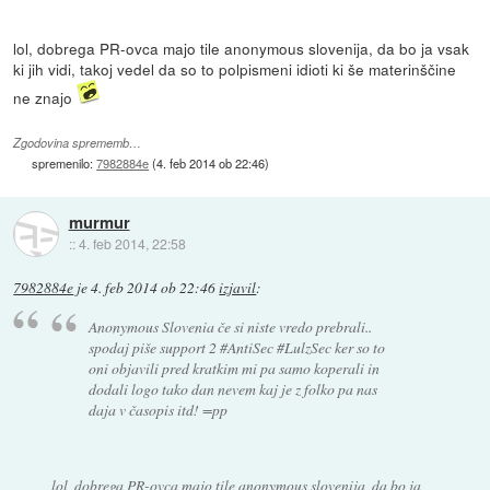
lol, dobrega PR-ovca majo tile anonymous slovenija, da bo ja vsak
ki jih vidi, takoj vedel da so to polpismeni idioti ki še materinščine
ne znajo
Zgodovina sprememb…
spremenilo:
7982884e
(
4. feb 2014 ob 22:46
)
murmur
::
4. feb 2014, 22:58
7982884e
je
4. feb 2014 ob 22:46
izjavil
:
Anonymous Slovenia če si niste vredo prebrali..
spodaj piše support 2 #AntiSec #LulzSec ker so to
oni objavili pred kratkim mi pa samo koperali in
dodali logo tako dan nevem kaj je z folko pa nas
daja v časopis itd! =pp
lol, dobrega PR-ovca majo tile anonymous slovenija, da bo ja