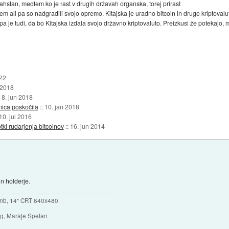
ahstan, medtem ko je rast v drugih državah organska, torej prirast
enjem ali pa so nadgradili svojo opremo. Kitajska je uradno bitcoin in druge kriptova
a je tudi, da bo Kitajska izdala svojo državno kriptovaluto. Preizkusi že potekajo,
022
 2018
:
8. jun 2018
nica poskočila
::
10. jan 2018
10. jul 2016
ki rudarjenja bitcoinov
::
16. jun 2014
in holderje.
mb, 14" CRT 640x480
ng, Maraje Spetan