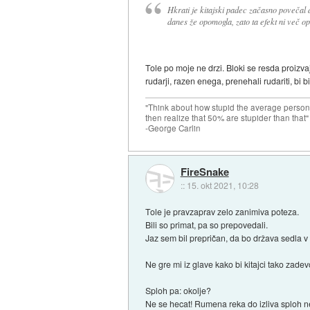
Hkrati je kitajski padec začasno povečal
danes že opomogla, zato ta efekt ni več o
Tole po moje ne drzi. Bloki se resda proizva
rudarji, razen enega, prenehali rudariti, bi bi
"Think about how stupid the average person 
then realize that 50% are stupider than that"
-George Carlin
FireSnake
::
15. okt 2021, 10:28
Tole je pravzaprav zelo zanimiva poteza.
Bili so primat, pa so prepovedali.
Jaz sem bil prepričan, da bo država sedla v s
Ne gre mi iz glave kako bi kitajci tako zadevo
Sploh pa: okolje?
Ne se hecat! Rumena reka do izliva sploh ne p