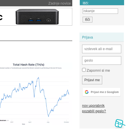
Išči:
Zadnje novice
Prijava
Zapomni si me
nov uporabnik
pozabili geslo?