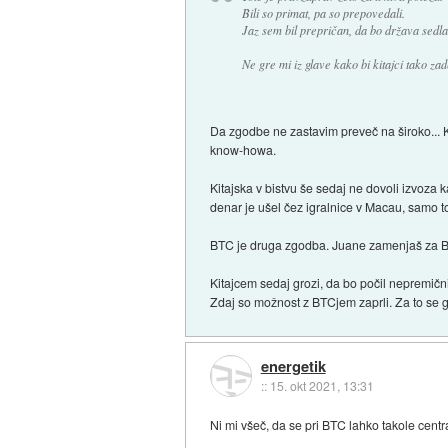
Bili so primat, pa so prepovedali.
Jaz sem bil prepričan, da bo država sedla 
Ne gre mi iz glave kako bi kitajci tako zad
Da zgodbe ne zastavim preveč na široko... 
know-howa.
Kitajska v bistvu še sedaj ne dovoli izvoza 
denar je ušel čez igralnice v Macau, samo to
BTC je druga zgodba. Juane zamenjaš za B
Kitajcem sedaj grozi, da bo počil nepremičn
Zdaj so možnost z BTCjem zaprli. Za to se g
energetik
::
15. okt 2021, 13:31
Ni mi všeč, da se pri BTC lahko takole centr