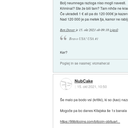
Bolj neumnega razloga niso mogli navesti.
Kriminal? Ste že bili tam? Tam nihče ne kra
Če ukradeš 1 € ali pa do 120 000€ je kazen 
Nad 120 000 je pa metek tja, kamor ne rabij
Ben Dover
je
15. okt 2021 ob 09:18
izjavil
:
Bravo USA! USA #1
Ker?
Poglej in se nasmej: vicmaher.si
NubCake
::
15. okt 2021, 10:50
Še malo pa bodo vsi (kritiki), ki so (kao) na
Mogoče pa bo danes Kitajska še 1x banala B
https://99bitcoins.com/bitcoin-obituari...