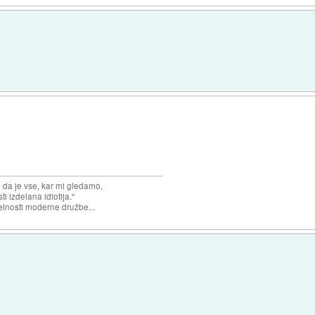
n da je vse, kar mi gledamo,
 izdelana idiotija."
lnosti moderne družbe...