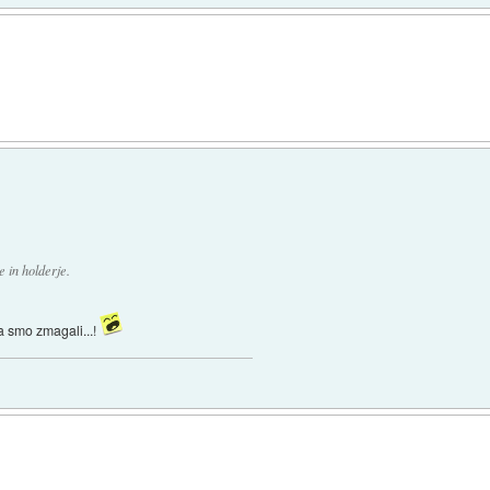
e in holderje.
a smo zmagali...!