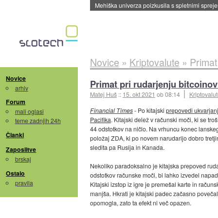
Evropska vesoljska agencija razvija svojo rak
Novice
»
Kriptovalute
»
Primat
Novice
Primat pri rudarjenju bitcoino
arhiv
Matej Huš
::
15. okt 2021
ob 08:14
Kriptovalu
Forum
Financial Times
- Po kitajski
prepovedi ukvarjanj
mali oglasi
Pacifika
. Kitajski delež v računski moči, ki se troš
teme zadnjih 24h
44 odstotkov na ničlo. Na vrhuncu konec lanskega 
Članki
položaj ZDA, ki po novem narudarijo dobro tretj
sledita pa Rusija in Kanada.
Zaposlitve
brskaj
Nekoliko paradoksalno je kitajska prepoved ruda
Ostalo
odstotkov računske moči, bi lahko izvedel napad 
pravila
Kitajski izstop iz igre je premešal karte in račun
manjša. Hkrati je kitajski padec začasno poveča
opomogla, zato ta efekt ni več opazen.