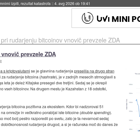
eto za večkratno uporabo
::
4. avg 2026 ob 19:41
 pri rudarjenju bitcoinov vnovič prevzele ZDA
v vnovič prevzele ZDA
te
a s kriptovalutami
se je glavnina rudarjenja
preselila na drugo stran
i za rudarjenje bitcoina (
hashrate
), je v zadnjih mesecih strmoglavil s
leta je delež Kitajske presegel dve tretjini. Sedaj se je okrepil
ino vseh bitcoinov. Na drugem mestu je Kazahstan z 18 odstotki,
rjenja bitcoina pozitivna za ekosistem. Kdor bi nadzoroval 51
na omrežje in večkratno porabljal iste bitcoine (
double spending
).
sko moč bolj pestro razporedil po svetu, zato je ta nevarnost sedaj
l dobičkonosnost rudarjenja drugod, a si je računska moč do danes že