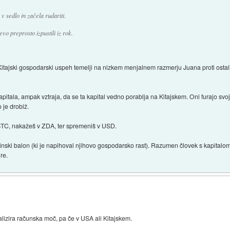
v sedlo in začela rudariti.
evo preprosto izpustili iz rok.
Kitajski gospodarski uspeh temelji na nizkem menjalnem razmerju Juana proti ostal
kapitala, ampak vztraja, da se ta kapital vedno porablja na Kitajskem. Oni furajo svo
 je drobiž.
TC, nakažeš v ZDA, ter spremeniš v USD.
inski balon (ki je napihoval njihovo gospodarsko rast). Razumen človek s kapitalom 
re.
alizira računska moč, pa če v USA ali Kitajskem.