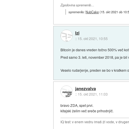
Zgodovina sprememb…
spremenilo:
NubCake
(
15. okt 2021 ob 10:
Izi
::
15. okt 2021, 10:55
Bitcoin je danes vreden točno 500% več kot
Pred samo 3. leti, november 2018, pa je bi
Veselo rudarjenje, preden se bo v kratkem 
janezvalva
::
15. okt 2021, 11:03
bravo ZDA, spet prvi.
kitajski želim več sreče prihodnjič.
IQ test: v enem vedru imaš 2l vode, v druge