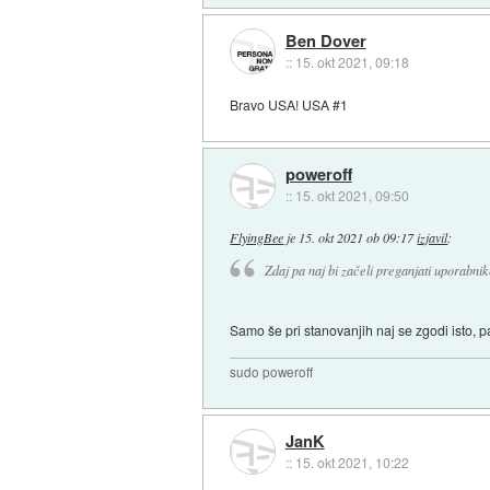
Ben Dover
::
15. okt 2021, 09:18
Bravo USA! USA #1
poweroff
::
15. okt 2021, 09:50
FlyingBee
je
15. okt 2021 ob 09:17
izjavil
:
Zdaj pa naj bi začeli preganjati uporabnik
Samo še pri stanovanjih naj se zgodi isto, p
sudo poweroff
JanK
::
15. okt 2021, 10:22