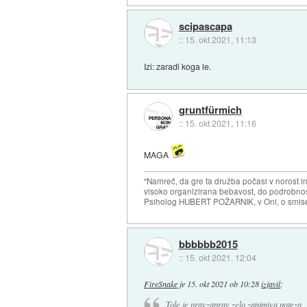
scipascapa
::
15. okt 2021, 11:13
Izi: zaradi koga le.
gruntfürmich
::
15. okt 2021, 11:16
MAGA
"Namreč, da gre ta družba počasi v norost i
visoko organizirana bebavost, do podrobnosti
Psiholog HUBERT POŽARNIK, v Oni, o smise
bbbbbb2015
::
15. okt 2021, 12:04
FireSnake
je
15. okt 2021 ob 10:28
izjavil
:
Tole je pravzaprav zelo zanimiva poteza.