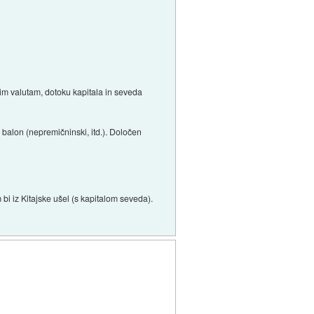
im valutam, dotoku kapitala in seveda
j balon (nepremičninski, itd.). Določen
bi iz Kitajske ušel (s kapitalom seveda).