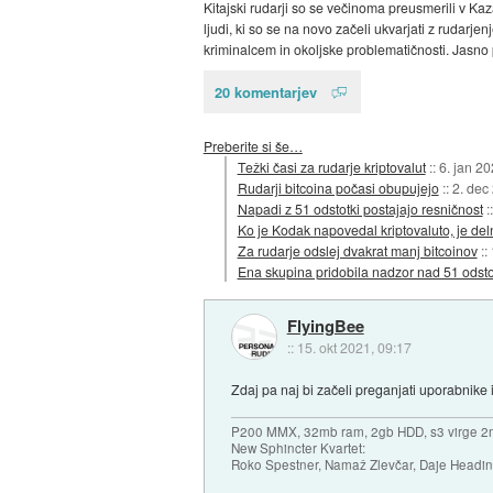
Kitajski rudarji so se večinoma preusmerili v Kaz
ljudi, ki so se na novo začeli ukvarjati z rudarj
kriminalcem in okoljske problematičnosti. Jasno p
20 komentarjev
Preberite si še…
Težki časi za rudarje kriptovalut
::
6. jan 2
Rudarji bitcoina počasi obupujejo
::
2. dec
Napadi z 51 odstotki postajajo resničnost
:
Ko je Kodak napovedal kriptovaluto, je del
Za rudarje odslej dvakrat manj bitcoinov
::
Ena skupina pridobila nadzor nad 51 odstot
FlyingBee
::
15. okt 2021, 09:17
Zdaj pa naj bi začeli preganjati uporabnike 
P200 MMX, 32mb ram, 2gb HDD, s3 virge 2
New Sphincter Kvartet:
Roko Spestner, Namaž Zlevčar, Daje Headi