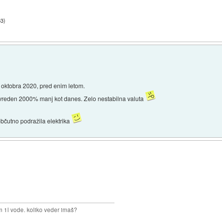
53
)
 oktobra 2020, pred enim letom.
l vreden 2000% manj kot danes. Zelo nestabilna valuta
občutno podražila elektrika
m 1l vode. koliko veder imaš?