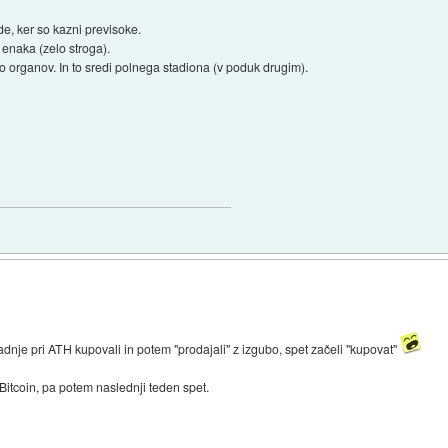
de, ker so kazni previsoke.
enaka (zelo stroga).
o organov. In to sredi polnega stadiona (v poduk drugim).
zadnje pri ATH kupovali in potem "prodajali" z izgubo, spet začeli "kupovat"
itcoin, pa potem naslednji teden spet.