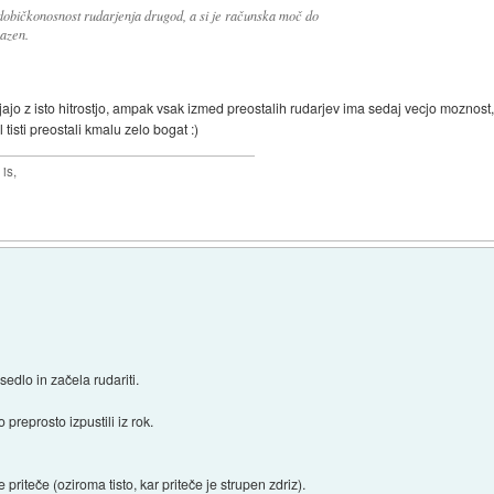
 dobičkonosnost rudarjenja drugod, a si je računska moč do
pazen.
jajo z isto hitrostjo, ampak vsak izmed preostalih rudarjev ima sedaj vecjo moznost, 
l tisti preostali kmalu zelo bogat :)
is,
edlo in začela rudariti.
 preprosto izpustili iz rok.
riteče (oziroma tisto, kar priteče je strupen zdriz).