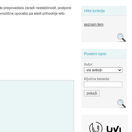
lute prepovedala zaradi nestabilnosti, podpore
Hitre funkcije
 množična uporaba pa sledi prihodnje leto.
seznam tem
Posebni izpisi
Avtor:
Ključna beseda: