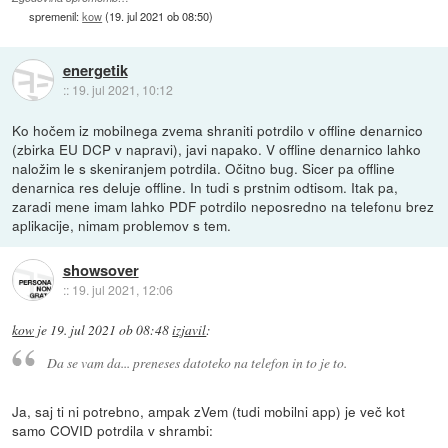
spremenil:
kow
(
19. jul 2021 ob 08:50
)
energetik
::
19. jul 2021, 10:12
Ko hočem iz mobilnega zvema shraniti potrdilo v offline denarnico
(zbirka EU DCP v napravi), javi napako. V offline denarnico lahko
naložim le s skeniranjem potrdila. Očitno bug. Sicer pa offline
denarnica res deluje offline. In tudi s prstnim odtisom. Itak pa,
zaradi mene imam lahko PDF potrdilo neposredno na telefonu brez
aplikacije, nimam problemov s tem.
showsover
::
19. jul 2021, 12:06
kow
je
19. jul 2021 ob 08:48
izjavil
:
Da se vam da... preneses datoteko na telefon in to je to.
Ja, saj ti ni potrebno, ampak zVem (tudi mobilni app) je več kot
samo COVID potrdila v shrambi: