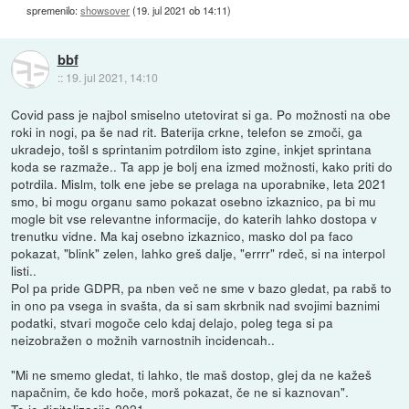
spremenilo:
showsover
(
19. jul 2021 ob 14:11
)
bbf
::
19. jul 2021, 14:10
Covid pass je najbol smiselno utetovirat si ga. Po možnosti na obe
roki in nogi, pa še nad rit. Baterija crkne, telefon se zmoči, ga
ukradejo, tošl s sprintanim potrdilom isto zgine, inkjet sprintana
koda se razmaže.. Ta app je bolj ena izmed možnosti, kako priti do
potrdila. Mislm, tolk ene jebe se prelaga na uporabnike, leta 2021
smo, bi mogu organu samo pokazat osebno izkaznico, pa bi mu
mogle bit vse relevantne informacije, do katerih lahko dostopa v
trenutku vidne. Ma kaj osebno izkaznico, masko dol pa faco
pokazat, "blink" zelen, lahko greš dalje, "errrr" rdeč, si na interpol
listi..
Pol pa pride GDPR, pa nben več ne sme v bazo gledat, pa rabš to
in ono pa vsega in svašta, da si sam skrbnik nad svojimi baznimi
podatki, stvari mogoče celo kdaj delajo, poleg tega si pa
neizobražen o možnih varnostnih incidencah..
"Mi ne smemo gledat, ti lahko, tle maš dostop, glej da ne kažeš
napačnim, če kdo hoče, morš pokazat, če ne si kaznovan".