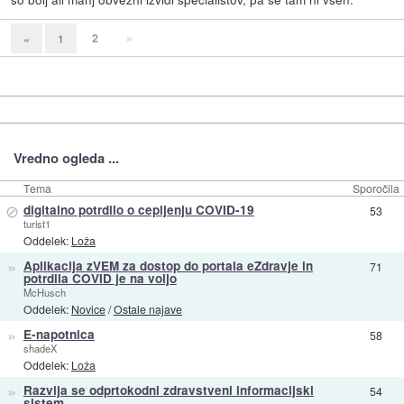
2
»
«
1
Vredno ogleda ...
Tema
Sporočila
⊘
digitalno potrdilo o cepljenju COVID-19
53
turist1
Oddelek:
Loža
»
Aplikacija zVEM za dostop do portala eZdravje in
71
potrdila COVID je na voljo
McHusch
Oddelek:
Novice
/
Ostale najave
»
E-napotnica
58
shadeX
Oddelek:
Loža
»
Razvija se odprtokodni zdravstveni informacijski
54
sistem