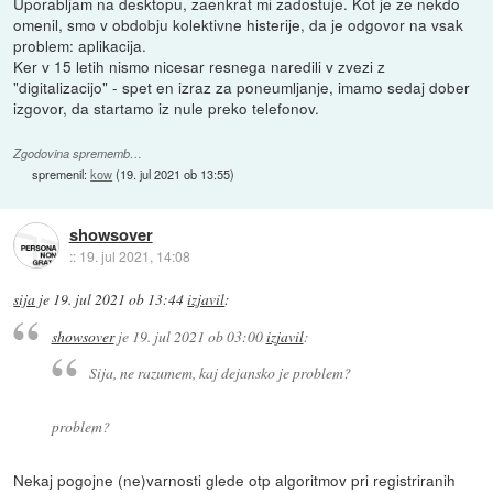
Uporabljam na desktopu, zaenkrat mi zadostuje. Kot je ze nekdo
omenil, smo v obdobju kolektivne histerije, da je odgovor na vsak
problem: aplikacija.
Ker v 15 letih nismo nicesar resnega naredili v zvezi z
"digitalizacijo" - spet en izraz za poneumljanje, imamo sedaj dober
izgovor, da startamo iz nule preko telefonov.
Zgodovina sprememb…
spremenil:
kow
(
19. jul 2021 ob 13:55
)
showsover
::
19. jul 2021, 14:08
sija
je
19. jul 2021 ob 13:44
izjavil
:
showsover
je
19. jul 2021 ob 03:00
izjavil
:
Sija, ne razumem, kaj dejansko je problem?
problem?
Nekaj pogojne (ne)varnosti glede otp algoritmov pri registriranih