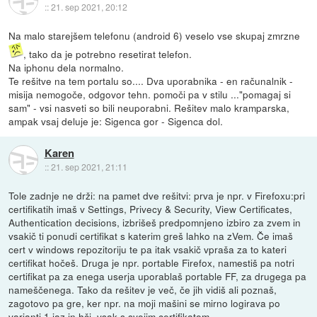
::
21. sep 2021, 20:12
Na malo starejšem telefonu (android 6) veselo vse skupaj zmrzne
, tako da je potrebno resetirat telefon.
Na iphonu dela normalno.
Te rešitve na tem portalu so.... Dva uporabnika - en računalnik -
misija nemogoče, odgovor tehn. pomoči pa v stilu ..."pomagaj si
sam" - vsi nasveti so bili neuporabni. Rešitev malo kramparska,
ampak vsaj deluje je: Sigenca gor - Sigenca dol.
Karen
::
21. sep 2021, 21:11
Tole zadnje ne drži: na pamet dve rešitvi: prva je npr. v Firefoxu:pri
certifikatih imaš v Settings, Privecy & Security, View Certificates,
Authentication decisions, izbrišeš predpomnjeno izbiro za zvem in
vsakič ti ponudi certifikat s katerim greš lahko na zVem. Če imaš
cert v windows repozitoriju te pa itak vsakič vpraša za to kateri
certifikat hočeš. Druga je npr. portable Firefox, namestiš pa notri
certifikat pa za enega userja uporablaš portable FF, za drugega pa
nameščenega. Tako da rešitev je več, če jih vidiš ali poznaš,
zagotovo pa gre, ker npr. na moji mašini se mirno logirava po
varianti 1 jaz in hči, vsak s svojim certifikatom.