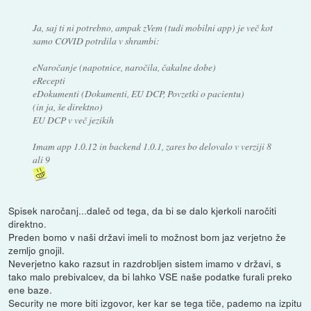
Ja, saj ti ni potrebno, ampak zVem (tudi mobilni app) je več kot
samo COVID potrdila v shrambi:
eNaročanje (napotnice, naročila, čakalne dobe)
eRecepti
eDokumenti (Dokumenti, EU DCP, Povzetki o pacientu)
(in ja, še direktno)
EU DCP v več jezikih
Imam app 1.0.12 in backend 1.0.1, zares bo delovalo v verziji 8
ali 9
Spisek naročanj...daleč od tega, da bi se dalo kjerkoli naročiti
direktno.
Preden bomo v naši državi imeli to možnost bom jaz verjetno že
zemljo gnojil.
Neverjetno kako razsut in razdrobljen sistem imamo v državi, s
tako malo prebivalcev, da bi lahko VSE naše podatke furali preko
ene baze.
Security ne more biti izgovor, ker kar se tega tiče, pademo na izpitu