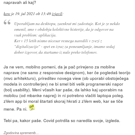
napravah ali kaj?
kow
je
19. jul 2021 ob 13:49
izjavil
:
Uporabljam na desktopu, zaenkrat mi zadostuje. Kot je ze nekdo
omenil, smo v obdobju kolektivne histerije, da je odgovor na
vsak problem: aplikacija.
Ker v 15 letih nismo nicesar resnega naredili v zvezi z
"digitalizacijo" - spet en izraz za poneumljanje, imamo sedaj
dober izgovor, da startamo iz nule preko telefonov.
Ja ne vem, mobilno pomeni, da je pač prirejeno za mobilne
naprave (ne samo z responsive designom), ker če pogledaš teorijo
(mvc arhitekturo), prireditev novega view (ob uporabi obstoječega
modela in controllerjev) ne bi smel biti velik programerski napor
(bolj usability). Meni včasih kar paše, da lahko kaj uporabim na
mobilcu (od mbanke naprej) in ni potrebno vlačiti laptopa poleg.
zVem app bi moral štartati skoraj hkrati z zVem web, kar se tiče
mene. Pa ni.
Tebi pa, kakor paše. Covid potrdila so naredila svoje, izgleda.
Zgodovina sprememb…