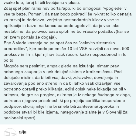
vsako leto, torej bi bili kvečjemu v plusu.
Zdaj spet planiramo nov portal/app, ki bo omogočal "vpoglede" v
vse te baze. Pomeni, da nam bodo pokradli še n-krat toliko denarja
za razvoj in dodelavo, verjetno nestandardnih klicev v vse te
aplikacije in baze, na koncu pa bodo ugotovili, da je vse tako
nestabilno, da polovico časa sploh ne bo vračalo podatkov(kar se
pri zvem portalu že dogaja).
Ene 3 vlade kasneje bo pa spet čas za "celovito sistemsko
preureditev", kjer bodo potem še 10 let VSE razvijali na novo. 500
aneksov in firm, kjer njihov track record kaže nesposobnost in to
bo to.
Mogoče sem pesimist, ampak glede na izkušnje, nimam prav
nobenega zaupanja v nek delujoč sistem v kratkem času. Pod
delujoče mislim, da bi bili vsaj davki, zdravstvo, dovoljenja in
zavarovanja pod eno streho in da bi lahko vsak državljan vse
potrebno opravil preko klikanja, edini obisk neke lokacije pa bil v
primeru, da gre za pregled, oziroma je iz nekega čudnega razloga,
potrebna njegova prisotnost, ki po prejetju certifikata/uporabe e-
podpisov, skoraj nikjer ne bi smela biti zahtevana(oporoka in
podobne stvari bi bile izjema, nategovanje zlahte je v Sloveniji žal
nacionalni sport).
sija