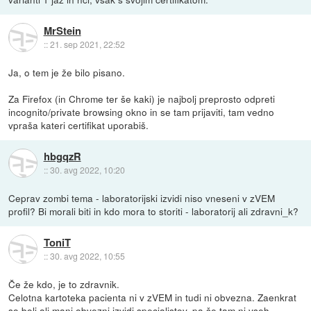
MrStein
::
21. sep 2021, 22:52
Ja, o tem je že bilo pisano.
Za Firefox (in Chrome ter še kaki) je najbolj preprosto odpreti
incognito/private browsing okno in se tam prijaviti, tam vedno
vpraša kateri certifikat uporabiš.
hbgqzR
::
30. avg 2022, 10:20
Ceprav zombi tema - laboratorijski izvidi niso vneseni v zVEM
profil? Bi morali biti in kdo mora to storiti - laboratorij ali zdravni_k?
ToniT
::
30. avg 2022, 10:55
Če že kdo, je to zdravnik.
Celotna kartoteka pacienta ni v zVEM in tudi ni obvezna. Zaenkrat
so bolj ali manj obvezni izvidi specialistov, pa še tam ni vseh.