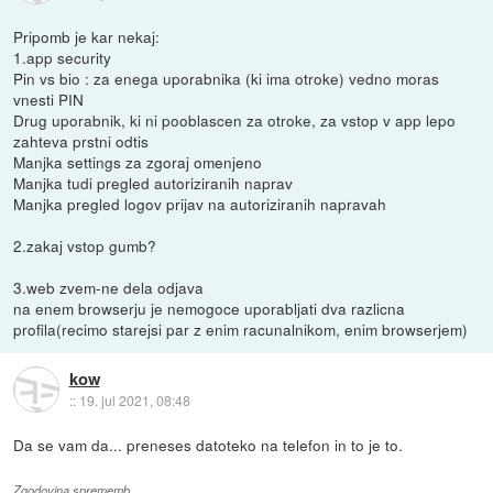
Pripomb je kar nekaj:
1.app security
Pin vs bio : za enega uporabnika (ki ima otroke) vedno moras
vnesti PIN
Drug uporabnik, ki ni pooblascen za otroke, za vstop v app lepo
zahteva prstni odtis
Manjka settings za zgoraj omenjeno
Manjka tudi pregled autoriziranih naprav
Manjka pregled logov prijav na autoriziranih napravah
2.zakaj vstop gumb?
3.web zvem-ne dela odjava
na enem browserju je nemogoce uporabljati dva razlicna
profila(recimo starejsi par z enim racunalnikom, enim browserjem)
kow
::
19. jul 2021, 08:48
Da se vam da... preneses datoteko na telefon in to je to.
Zgodovina sprememb…