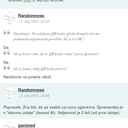
Randomness
::
2. avg 2021, 23:24
Vprašanje: Na telefonu QR koda zgleda drugače kot na
poslanem papirnatem potrdilu. Ali je to OK?
Da.
Ali je fora v tem, da se QR koda vsakič znova generira?
Ne.
Ali je jasno, kdaj QR koda poteče?
Načeloma ne poteče nikoli.
Randomness
::
2. avg 2021, 23:48
Popravek: Zna biti, da se vsakič na novo zgenerira. Sprememba je
v "datumu izdaje" (Issued At). Veljavnost je 2 leti (od prve izdaje).
ganimed