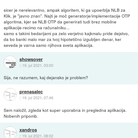
sicer je nerelevantno, ampak algoritem, ki ga upoerblja NLB za
Klik, je "javno znan". Najti je moč generatorje/implementacije OTP
algoritma, kjer se NLB OTP da generirati tudi brez mobilne
aplikacije-recimo na računalniku...
samo s takimi bedarijami pa zelo verjetno kajkmalu pride dejstvo,
da bo banki malo mar za tvoj hipotetično izgubljen denar, ker
seveda je varna samo njihova sveta aplikacija.
showsover
::
19. jul 2021, 03:00
Sija, ne razumem, kaj dejansko je problem?
prenasalec
::
19. jul 2021, 07:46
Sem naložil, zgleda kot super uporabna in pregledna aplikacija.
Nobenih pripomb.
xandros
::
19. jul 2021, 08:02