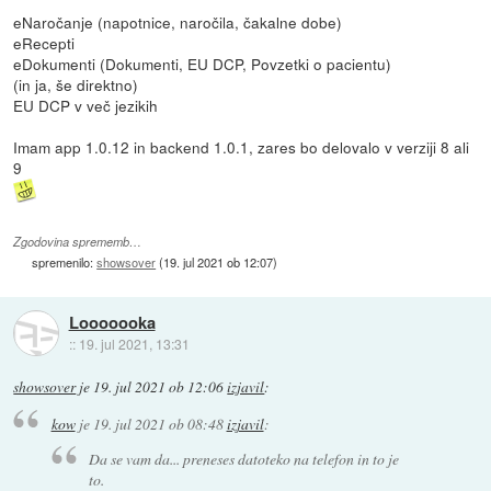
eNaročanje (napotnice, naročila, čakalne dobe)
eRecepti
eDokumenti (Dokumenti, EU DCP, Povzetki o pacientu)
(in ja, še direktno)
EU DCP v več jezikih
Imam app 1.0.12 in backend 1.0.1, zares bo delovalo v verziji 8 ali
9
Zgodovina sprememb…
spremenilo:
showsover
(
19. jul 2021 ob 12:07
)
Looooooka
::
19. jul 2021, 13:31
showsover
je
19. jul 2021 ob 12:06
izjavil
:
kow
je
19. jul 2021 ob 08:48
izjavil
:
Da se vam da... preneses datoteko na telefon in to je
to.