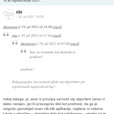
To je digitalizacija 2021.
sija
::
22. jul 2021, 03:55
showsover
je
19. jul 2021 ob 14:08
izjavil
:
sija
je
19. jul 2021 ob 13:44
izjavil
:
showsover
je
19. jul 2021 ob 03:00
izjavil
:
Sija, ne razumem, kaj dejansko je
problem?
problem?
Nekaj pogojne (ne)varnosti glede otp algoritmov pri
registriranih napravah ali kaj?
nekaj takega, ja. sicer iz principa varnosti otp algoritem zares ni
slabo narejen, jaz bi pravzaprav štel kot prednost, da ga je
mogoče uporabljati izven nlb klik aplikacije. najdene ni nobene
luknje v algoritmu - algoritem dela kot oglaševano - vendar ga je