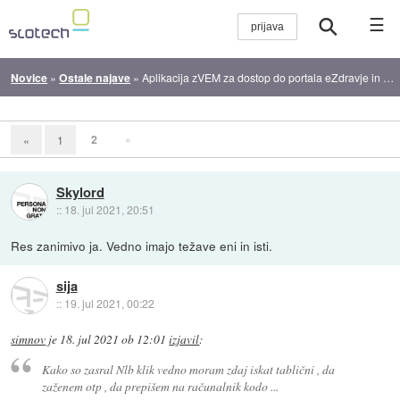
☰
Novice
»
Ostale najave
»
Aplikacija zVEM za dostop do portala eZdravje in potrdila COVID je na voljo
2
»
«
1
Skylord
::
18. jul 2021, 20:51
Res zanimivo ja. Vedno imajo težave eni in isti.
sija
::
19. jul 2021, 00:22
simnov
je
18. jul 2021 ob 12:01
izjavil
:
Kako so zasral Nlb klik vedno moram zdaj iskat tablični , da
zaženem otp , da prepišem na računalnik kodo ...