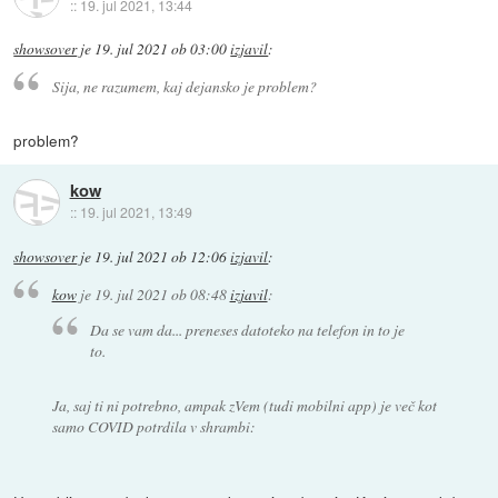
::
19. jul 2021, 13:44
showsover
je
19. jul 2021 ob 03:00
izjavil
:
Sija, ne razumem, kaj dejansko je problem?
problem?
kow
::
19. jul 2021, 13:49
showsover
je
19. jul 2021 ob 12:06
izjavil
:
kow
je
19. jul 2021 ob 08:48
izjavil
:
Da se vam da... preneses datoteko na telefon in to je
to.
Ja, saj ti ni potrebno, ampak zVem (tudi mobilni app) je več kot
samo COVID potrdila v shrambi: