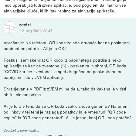
moč uporabljati tudi izven aplikacije, pod pogojem da imamo vse
aktivacijske ključe, ki jih itak rabimo za aktivacijo aplikacije.
zcetrt
::
2. avg 2021, 20:45
Vprašanje: Na telefonu QR koda zgleda drugače kot na poslanem
papirnatem potrdilu. Ali je to OK?
Poskusil sem skenirat QR kodo iz papirnatega potrdila z neko
aplikacijo za kartice zvestobe (:)) - poskenira in shrani, QR koda
"COVID kartice zvestobe" je spet drugačna od poskenirane na
papirju in tiste v zVEM aplikaciji.
Shranjevanje v PDF iz zVEM mi ne dela, tako da kakšna je v tisti
obliki, nimam pojma.
Ali je fora v tem, da se QR koda vsakič znova generira? Na enem
od linkov v tej temi je razlaga podatkov in je vmes tudi "QR code
expiry" in "QR code generated". Ali je jasno, kdaj QR koda poteče?
Zgodovina sprememb…
spremenil:
zcetrt
(
2. avg 2021 ob 20:46
)