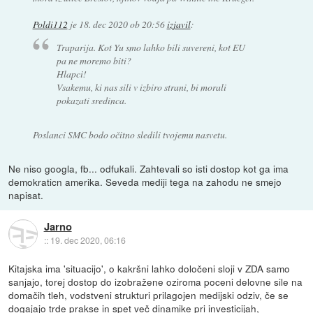
Poldi112
je
18. dec 2020 ob 20:56
izjavil
:
Traparija. Kot Yu smo lahko bili suvereni, kot EU
pa ne moremo biti?
Hlapci!
Vsakemu, ki nas sili v izbiro strani, bi morali
pokazati sredinca.
Poslanci SMC bodo očitno sledili tvojemu nasvetu.
Ne niso googla, fb... odfukali. Zahtevali so isti dostop kot ga ima
demokraticn amerika. Seveda mediji tega na zahodu ne smejo
napisat.
Jarno
::
19. dec 2020, 06:16
Kitajska ima 'situacijo', o kakršni lahko določeni sloji v ZDA samo
sanjajo, torej dostop do izobražene oziroma poceni delovne sile na
domačih tleh, vodstveni strukturi prilagojen medijski odziv, če se
dogajajo trde prakse in spet več dinamike pri investicijah,