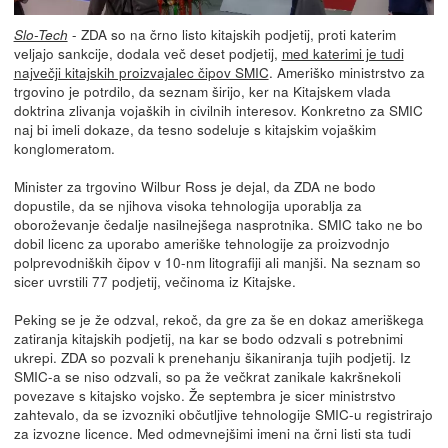
- ZDA so na črno listo kitajskih podjetij, proti katerim
Slo-Tech
veljajo sankcije, dodala več deset podjetij,
med katerimi je tudi
največji kitajskih proizvajalec čipov SMIC
. Ameriško ministrstvo za
trgovino je potrdilo, da seznam širijo, ker na Kitajskem vlada
doktrina zlivanja vojaških in civilnih interesov. Konkretno za SMIC
naj bi imeli dokaze, da tesno sodeluje s kitajskim vojaškim
konglomeratom.
Minister za trgovino Wilbur Ross je dejal, da ZDA ne bodo
dopustile, da se njihova visoka tehnologija uporablja za
oboroževanje čedalje nasilnejšega nasprotnika. SMIC tako ne bo
dobil licenc za uporabo ameriške tehnologije za proizvodnjo
polprevodniških čipov v 10-nm litografiji ali manjši. Na seznam so
sicer uvrstili 77 podjetij, večinoma iz Kitajske.
Peking se je že odzval, rekoč, da gre za še en dokaz ameriškega
zatiranja kitajskih podjetij, na kar se bodo odzvali s potrebnimi
ukrepi. ZDA so pozvali k prenehanju šikaniranja tujih podjetij. Iz
SMIC-a se niso odzvali, so pa že večkrat zanikale kakršnekoli
povezave s kitajsko vojsko. Že septembra je sicer ministrstvo
zahtevalo, da se izvozniki občutljive tehnologije SMIC-u registrirajo
za izvozne licence. Med odmevnejšimi imeni na črni listi sta tudi