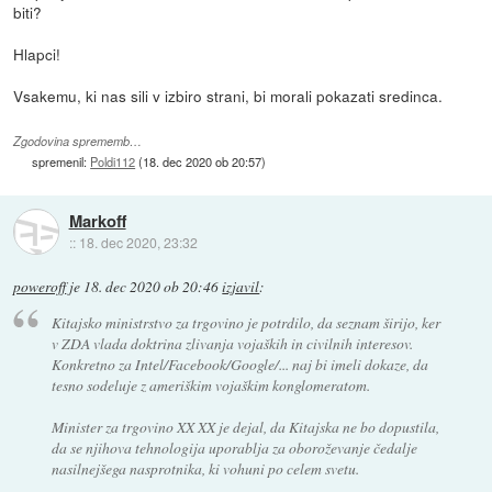
biti?
Hlapci!
Vsakemu, ki nas sili v izbiro strani, bi morali pokazati sredinca.
Zgodovina sprememb…
spremenil:
Poldi112
(
18. dec 2020 ob 20:57
)
Markoff
::
18. dec 2020, 23:32
poweroff
je
18. dec 2020 ob 20:46
izjavil
:
Kitajsko ministrstvo za trgovino je potrdilo, da seznam širijo, ker
v ZDA vlada doktrina zlivanja vojaških in civilnih interesov.
Konkretno za Intel/Facebook/Google/... naj bi imeli dokaze, da
tesno sodeluje z ameriškim vojaškim konglomeratom.
Minister za trgovino XX XX je dejal, da Kitajska ne bo dopustila,
da se njihova tehnologija uporablja za oboroževanje čedalje
nasilnejšega nasprotnika, ki vohuni po celem svetu.