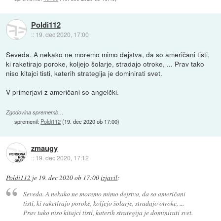
Poldi112
::
19. dec 2020, 17:00
Seveda. A nekako ne moremo mimo dejstva, da so američani tisti,
ki raketirajo poroke, koljejo šolarje, stradajo otroke, ... Prav tako
niso kitajci tisti, katerih strategija je dominirati svet.
V primerjavi z američani so angelčki.
Zgodovina sprememb…
spremenil:
Poldi112
(
19. dec 2020 ob 17:00
)
zmaugy
::
19. dec 2020, 17:12
Poldi112
je
19. dec 2020 ob 17:00
izjavil
:
Seveda. A nekako ne moremo mimo dejstva, da so američani
tisti, ki raketirajo poroke, koljejo šolarje, stradajo otroke, ...
Prav tako niso kitajci tisti, katerih strategija je dominirati svet.