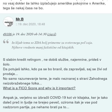
no vsaj dokler še lahko izplačujejo ameriške pokojnine v Amerike,
tega še nekaj časa ne bo.
Mr.B
::
19. dec 2020, 18:48
49106
je
19. dec 2020 ob 14:30
izjavil
:
In kljub temu so ZDA bolj primerne za svetovnega pol'caja.
Njihove vrednote manj fašistične od kitajskih.
S slabim kredit retingom , ne dobiš službe, najemnine, prideš v
šolo.
Da potuješ lahko, kdo pa se bo branil, da zapravljaš, saj se živi od
prodaje...
No samo razumevanje teme, je malo neznanej s strani Zahodnega
neizobražebnege folka...
What is a FICO Score and why is it important?
Ampak ja, verjetno so izbračli COVID-19 kot vir kitajska, ker je tako
daleč preč in ljudje ne brejeo peveč, oziroma itak je vse pod
nadzorom partije, pa nehamo brati pa to...