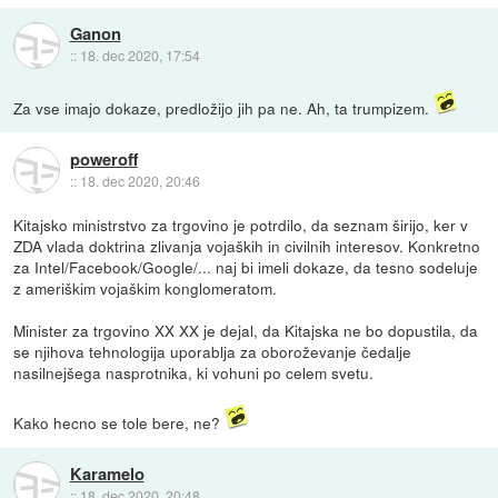
Ganon
::
18. dec 2020, 17:54
Za vse imajo dokaze, predložijo jih pa ne. Ah, ta trumpizem.
poweroff
::
18. dec 2020, 20:46
Kitajsko ministrstvo za trgovino je potrdilo, da seznam širijo, ker v
ZDA vlada doktrina zlivanja vojaških in civilnih interesov. Konkretno
za Intel/Facebook/Google/... naj bi imeli dokaze, da tesno sodeluje
z ameriškim vojaškim konglomeratom.
Minister za trgovino XX XX je dejal, da Kitajska ne bo dopustila, da
se njihova tehnologija uporablja za oboroževanje čedalje
nasilnejšega nasprotnika, ki vohuni po celem svetu.
Kako hecno se tole bere, ne?
Karamelo
::
18. dec 2020, 20:48