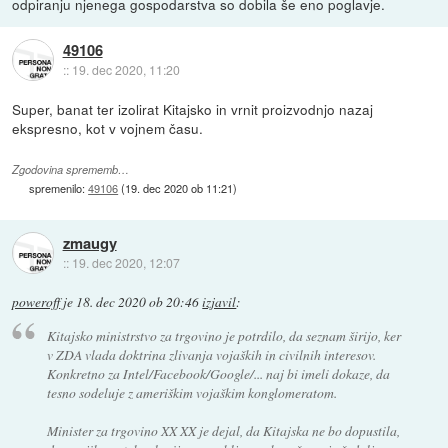
odpiranju njenega gospodarstva so dobila še eno poglavje.
49106
::
19. dec 2020, 11:20
Super, banat ter izolirat Kitajsko in vrnit proizvodnjo nazaj
ekspresno, kot v vojnem času.
Zgodovina sprememb…
spremenilo:
49106
(
19. dec 2020 ob 11:21
)
zmaugy
::
19. dec 2020, 12:07
poweroff
je
18. dec 2020 ob 20:46
izjavil
:
Kitajsko ministrstvo za trgovino je potrdilo, da seznam širijo, ker
v ZDA vlada doktrina zlivanja vojaških in civilnih interesov.
Konkretno za Intel/Facebook/Google/... naj bi imeli dokaze, da
tesno sodeluje z ameriškim vojaškim konglomeratom.
Minister za trgovino XX XX je dejal, da Kitajska ne bo dopustila,