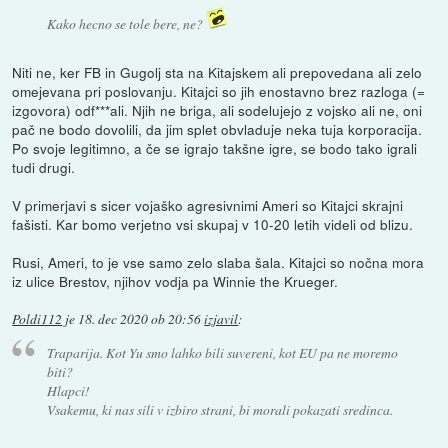
Kako hecno se tole bere, ne?
Niti ne, ker FB in Gugolj sta na Kitajskem ali prepovedana ali zelo
omejevana pri poslovanju. Kitajci so jih enostavno brez razloga (=
izgovora) odf***ali. Njih ne briga, ali sodelujejo z vojsko ali ne, oni
pač ne bodo dovolili, da jim splet obvladuje neka tuja korporacija.
Po svoje legitimno, a če se igrajo takšne igre, se bodo tako igrali
tudi drugi.
V primerjavi s sicer vojaško agresivnimi Ameri so Kitajci skrajni
fašisti. Kar bomo verjetno vsi skupaj v 10-20 letih videli od blizu.
Rusi, Ameri, to je vse samo zelo slaba šala. Kitajci so nočna mora
iz ulice Brestov, njihov vodja pa Winnie the Krueger.
Poldi112
je
18. dec 2020 ob 20:56
izjavil
:
Traparija. Kot Yu smo lahko bili suvereni, kot EU pa ne moremo
biti?
Hlapci!
Vsakemu, ki nas sili v izbiro strani, bi morali pokazati sredinca.