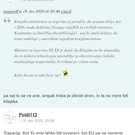
poweroff
je
18. dec 2020 ob 20:46
izjavil
:
Kitajsko ministrstvo za trgovino je potrdilo, da seznam širijo, ker
v ZDA vlada doktrina zlivanja vojaških in civilnih interesov.
Konkretno za Intel/Facebook/Google/... naj bi imeli dokaze, da
tesno sodeluje z ameriškim vojaškim konglomeratom.
Minister za trgovino XX XX je dejal, da Kitajska ne bo dopustila,
da se njihova tehnologija uporablja za oboroževanje čedalje
nasilnejšega nasprotnika, ki vohuni po celem svetu.
Kako hecno se tole bere, ne?
pa sej to se ve ane, ampak treba je izbrati stran, in ta ne more biti
kitajska
Poldi112
::
18. dec 2020, 20:56
Traparija. Kot Yu smo lahko bili suvereni, kot EU pa ne moremo