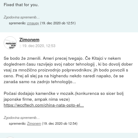
Fixed that for you.
Zgodovina sprememb…
spremenilo:
zmaugy
(
19. dec 2020 ob 12:51
)
Zimonem
::
19. dec 2020, 12:53
Se bodo že zmenili. Ameri precej tvegajo. Če Kitajci v nekem
doglednem času razvijejo svoj nabor tehnologij , ki bo dovolj dober
vsaj za množično proizvodnjo polprevodnikov, jih bodo povozili s
ceno. Prej ali slej pa na highendu nekdo naredi napako, če se
zanaša samo na zadnjo tehnologijo...
Počasi dodajajo kamenčke v mozaik.(konkurenca so sicer bolj
japonske firme, ampak nima veze)
https://wccftech.com/china-nata-opto-el...
Zgodovina sprememb…
spremenilo:
Zimonem
(
19. dec 2020 ob 12:54
)