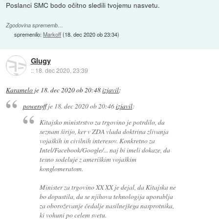
Poslanci SMC bodo očitno sledili tvojemu nasvetu.
Zgodovina sprememb…
spremenilo:
Markoff
(
18. dec 2020 ob 23:34
)
Glugy
::
18. dec 2020, 23:39
Karamelo
je
18. dec 2020 ob 20:48
izjavil
:
poweroff
je
18. dec 2020 ob 20:46
izjavil
:
Kitajsko ministrstvo za trgovino je potrdilo, da
seznam širijo, ker v ZDA vlada doktrina zlivanja
vojaških in civilnih interesov. Konkretno za
Intel/Facebook/Google/... naj bi imeli dokaze, da
tesno sodeluje z ameriškim vojaškim
konglomeratom.
Minister za trgovino XX XX je dejal, da Kitajska ne
bo dopustila, da se njihova tehnologija uporablja
za oboroževanje čedalje nasilnejšega nasprotnika,
ki vohuni po celem svetu.