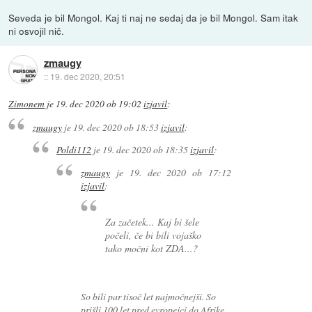
Seveda je bil Mongol. Kaj ti naj ne sedaj da je bil Mongol. Sam itak
ni osvojil nič.
zmaugy
::
19. dec 2020, 20:51
Zimonem
je
19. dec 2020 ob 19:02
izjavil
:
zmaugy
je
19. dec 2020 ob 18:53
izjavil
:
Poldi112
je
19. dec 2020 ob 18:35
izjavil
:
zmaugy
je
19. dec 2020 ob 17:12
izjavil
:
Za začetek... Kaj bi šele
počeli, če bi bili vojaško
tako močni kot ZDA...?
So bili par tisoč let najmočnejši. So
prišli 100 let pred evropejci do Afrike.