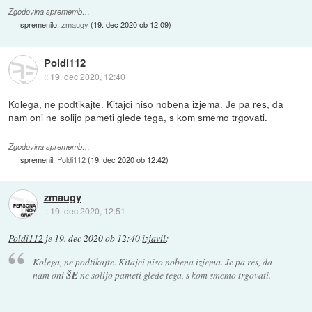
Zgodovina sprememb…
spremenilo:
zmaugy
(
19. dec 2020 ob 12:09
)
Poldi112
::
19. dec 2020, 12:40
Kolega, ne podtikajte. Kitajci niso nobena izjema. Je pa res, da
nam oni ne solijo pameti glede tega, s kom smemo trgovati.
Zgodovina sprememb…
spremenil:
Poldi112
(
19. dec 2020 ob 12:42
)
zmaugy
::
19. dec 2020, 12:51
Poldi112
je
19. dec 2020 ob 12:40
izjavil
:
Kolega, ne podtikajte. Kitajci niso nobena izjema. Je pa res, da
nam oni
ŠE
ne solijo pameti glede tega, s kom smemo trgovati.