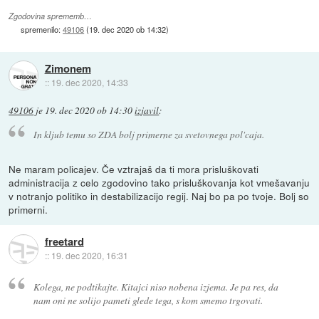
Zgodovina sprememb…
spremenilo:
49106
(
19. dec 2020 ob 14:32
)
Zimonem
::
19. dec 2020, 14:33
49106
je
19. dec 2020 ob 14:30
izjavil
:
In kljub temu so ZDA bolj primerne za svetovnega pol'caja.
Ne maram policajev. Če vztrajaš da ti mora prisluškovati
administracija z celo zgodovino tako prisluškovanja kot vmešavanju
v notranjo politiko in destabilizacijo regij. Naj bo pa po tvoje. Bolj so
primerni.
freetard
::
19. dec 2020, 16:31
Kolega, ne podtikajte. Kitajci niso nobena izjema. Je pa res, da
nam oni ne solijo pameti glede tega, s kom smemo trgovati.