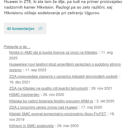
Huawei in ZTE, ki sta tam že dlje, pa tudi na primer proizvajalec
nadzornih kamer Hikvision. Razlogi pa so zelo različni, saj
Hikvisionu očitajo sodelovanje pri zatiranju Ujgurov.
40 komentarjev
Preberite si še…
Nvidia in AMD sta si kupila licence za izvoz na Kitajsko
::
11. avg
2025
Huaweijevi novi telefoni kljub ameriškim sankcijam s sodobno strojno
opremo
::
11. sep 2023
ZDA prepovedale vlaganja v osmerico kitajskih tehnoloških podjetij
::
16. dec 2021
ZDA na Kitajsko ne pustijo niti kvantni tehnologiji
::
26. nov 2021
HSMC insolventen
::
26. nov 2020
Kitajska bo najbrž blokirala Nvidiin prevzem ARM-ja
::
3. okt 2020
ZDA z izvoznimi ukrepi znova nad Huawei
::
17. maj 2020
Kitajski SMIC pognal komercialno proizvodnjo čipov FinFET
::
18.
nov 2019
Infineon in SMIC sodelujeta
::
29. mar 2003