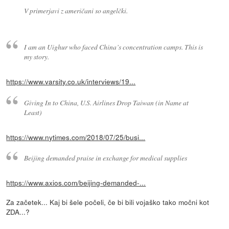
V primerjavi z američani so angelčki.
I am an Uighur who faced China’s concentration camps. This is
my story.
https://www.varsity.co.uk/interviews/19...
Giving In to China, U.S. Airlines Drop Taiwan (in Name at
Least)
https://www.nytimes.com/2018/07/25/busi...
Beijing demanded praise in exchange for medical supplies
https://www.axios.com/beijing-demanded-...
Za začetek... Kaj bi šele počeli, če bi bili vojaško tako močni kot
ZDA...?