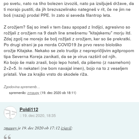
po svetu, nato na tiho bolezen izvoziš, nato pa izsiljuješ države, da
ti morajo pustiti, da jih brezvazelinsko nategneš v rit, če ne jim ne
boš (nazaj) prodal PPE. In zato si seveda filantrop leta.
Z orožjem? Saj so imeli v tem času spopad z Indijci, agresivno so
rožljali z orožjem na 9 dash line smešnemu "kitajskemu" morju itd.
Zdaj zgolj ne morejo še bolj rožljati z orožjem, ker so še prekratki.
Po drugi strani je pa morda COVID19 že prvo resno biološko
orožje Kitajske. Nekako se zelo trudijo z neprepričljivim agitpropom
tipa Severna Koreja zanikati, da se je virus razširil od njih.
Ko bojo še malo zrasli, bojo lepo hoteli, da pišemo (z nasmehom)
2+2=5. In nekateri (ne bom navajal imen), bojo na to z veseljem
pristali. Vse za krajšo vrsto do skodele riža.
Zgodovina sprememb…
spremenilo:
zmaugy
(
19. dec 2020 ob 18:11
)
Poldi112
::
19. dec 2020, 18:35
zmaugy
je
19. dec 2020 ob 17:12
izjavil
: