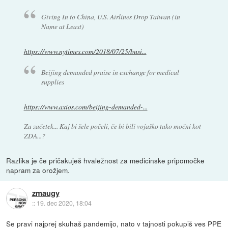
Giving In to China, U.S. Airlines Drop Taiwan (in
Name at Least)
https://www.nytimes.com/2018/07/25/busi...
Beijing demanded praise in exchange for medical
supplies
https://www.axios.com/beijing-demanded-...
Za začetek... Kaj bi šele počeli, če bi bili vojaško tako močni kot
ZDA...?
Razlika je če pričakuješ hvaležnost za medicinske pripomočke
napram za orožjem.
zmaugy
::
19. dec 2020, 18:04
Se pravi najprej skuhaš pandemijo, nato v tajnosti pokupiš ves PPE