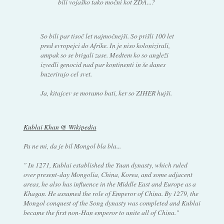
bili vojaško tako močni kot ZDA...?
So bili par tisoč let najmočnejši. So prišli 100 let
pred evropejci do Afrike. In je niso kolonizirali,
ampak so se brigali zase. Medtem ko so angleži
izvedli genocid nad par kontinenti in še danes
buzerirajo cel svet.
Ja, kitajcev se moramo bati, ker so ZIHER hujši.
Kublai Khan @ Wikipedia
Pa ne mi, da je bil Mongol bla bla...
" In 1271, Kublai established the Yuan dynasty, which ruled
over present-day Mongolia, China, Korea, and some adjacent
areas, he also has influence in the Middle East and Europe as a
Khagan. He assumed the role of Emperor of China. By 1279, the
Mongol conquest of the Song dynasty was completed and Kublai
became the first non-Han emperor to unite all of China."