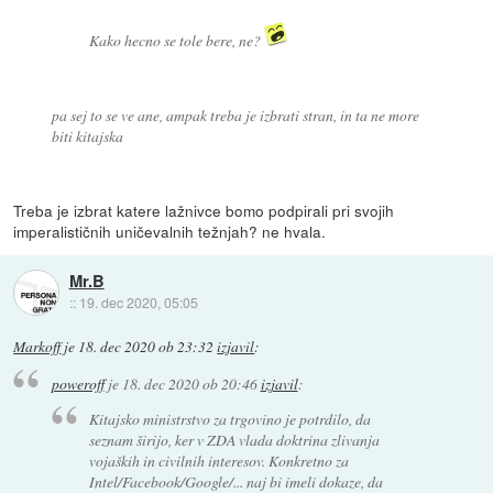
Kako hecno se tole bere, ne?
pa sej to se ve ane, ampak treba je izbrati stran, in ta ne more
biti kitajska
Treba je izbrat katere lažnivce bomo podpirali pri svojih
imperalističnih uničevalnih težnjah? ne hvala.
Mr.B
::
19. dec 2020, 05:05
Markoff
je
18. dec 2020 ob 23:32
izjavil
:
poweroff
je
18. dec 2020 ob 20:46
izjavil
:
Kitajsko ministrstvo za trgovino je potrdilo, da
seznam širijo, ker v ZDA vlada doktrina zlivanja
vojaških in civilnih interesov. Konkretno za
Intel/Facebook/Google/... naj bi imeli dokaze, da