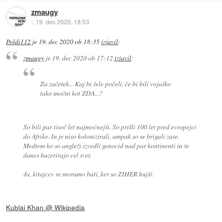
zmaugy
::
19. dec 2020, 18:53
Poldi112
je
19. dec 2020 ob 18:35
izjavil
:
zmaugy
je
19. dec 2020 ob 17:12
izjavil
:
Za začetek... Kaj bi šele počeli, če bi bili vojaško
tako močni kot ZDA...?
So bili par tisoč let najmočnejši. So prišli 100 let pred evropejci
do Afrike. In je niso kolonizirali, ampak so se brigali zase.
Medtem ko so angleži izvedli genocid nad par kontinenti in še
danes buzerirajo cel svet.
Ja, kitajcev se moramo bati, ker so ZIHER hujši.
Kublai Khan @ Wikipedia