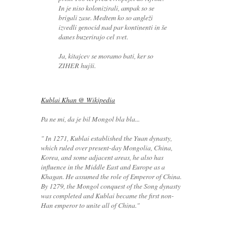
In je niso kolonizirali, ampak so se
brigali zase. Medtem ko so angleži
izvedli genocid nad par kontinenti in še
danes buzerirajo cel svet.
Ja, kitajcev se moramo bati, ker so
ZIHER hujši.
Kublai Khan @ Wikipedia
Pa ne mi, da je bil Mongol bla bla...
" In 1271, Kublai established the Yuan dynasty,
which ruled over present-day Mongolia, China,
Korea, and some adjacent areas, he also has
influence in the Middle East and Europe as a
Khagan. He assumed the role of Emperor of China.
By 1279, the Mongol conquest of the Song dynasty
was completed and Kublai became the first non-
Han emperor to unite all of China."