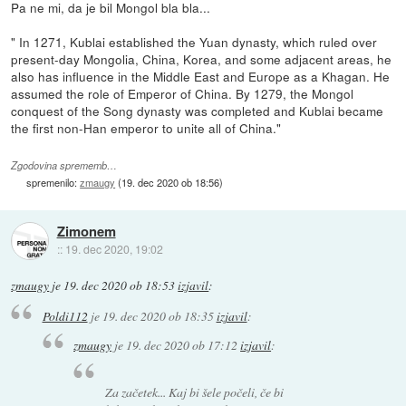
Pa ne mi, da je bil Mongol bla bla...
" In 1271, Kublai established the Yuan dynasty, which ruled over
present-day Mongolia, China, Korea, and some adjacent areas, he
also has influence in the Middle East and Europe as a Khagan. He
assumed the role of Emperor of China. By 1279, the Mongol
conquest of the Song dynasty was completed and Kublai became
the first non-Han emperor to unite all of China."
Zgodovina sprememb…
spremenilo:
zmaugy
(
19. dec 2020 ob 18:56
)
Zimonem
::
19. dec 2020, 19:02
zmaugy
je
19. dec 2020 ob 18:53
izjavil
:
Poldi112
je
19. dec 2020 ob 18:35
izjavil
:
zmaugy
je
19. dec 2020 ob 17:12
izjavil
:
Za začetek... Kaj bi šele počeli, če bi