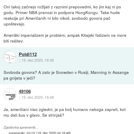
Oni takoj začnejo rožljati z raznimi prepovedmi, ko jim kaj ni po
godu. Primer NBA prenosi in podpora HongKongu. Take hude
reakcije pri Američanih ni bilo nikoli, svobodo govora pač
upoštevajo.
Ameriški imperializem je problem, ampak Kitajski fašizem ne more
biti rešitev.
Poldi112
::
19. dec 2020, 16:38
Svoboda govora? A zato je Snowden v Rusiji, Manning in Assange
pa gnijeta v ječi?
49106
::
19. dec 2020, 16:48
Ja, američani niso zgledni, je pa bolj humano nekoga zapreti, kot
mu dati šus v glavo. Se strinjaš?
Zgodovina sprememb…
spremenilo:
49106
(
19. dec 2020 ob 16:49
)