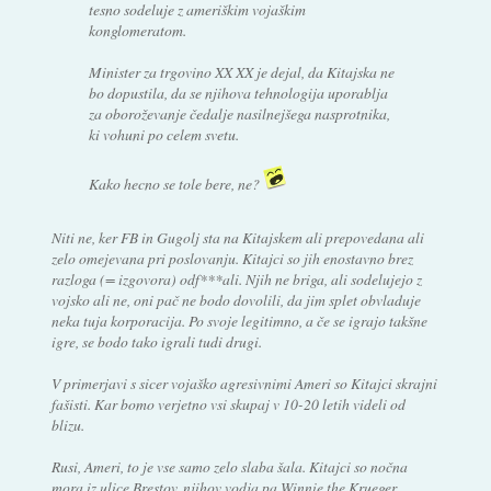
tesno sodeluje z ameriškim vojaškim
konglomeratom.
Minister za trgovino XX XX je dejal, da Kitajska ne
bo dopustila, da se njihova tehnologija uporablja
za oboroževanje čedalje nasilnejšega nasprotnika,
ki vohuni po celem svetu.
Kako hecno se tole bere, ne?
Niti ne, ker FB in Gugolj sta na Kitajskem ali prepovedana ali
zelo omejevana pri poslovanju. Kitajci so jih enostavno brez
razloga (= izgovora) odf***ali. Njih ne briga, ali sodelujejo z
vojsko ali ne, oni pač ne bodo dovolili, da jim splet obvladuje
neka tuja korporacija. Po svoje legitimno, a če se igrajo takšne
igre, se bodo tako igrali tudi drugi.
V primerjavi s sicer vojaško agresivnimi Ameri so Kitajci skrajni
fašisti. Kar bomo verjetno vsi skupaj v 10-20 letih videli od
blizu.
Rusi, Ameri, to je vse samo zelo slaba šala. Kitajci so nočna
mora iz ulice Brestov, njihov vodja pa Winnie the Krueger.