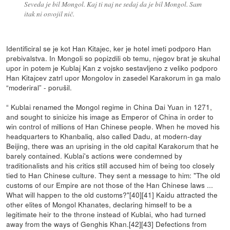
Seveda je bil Mongol. Kaj ti naj ne sedaj da je bil Mongol. Sam
itak ni osvojil nič.
Identificiral se je kot Han Kitajec, ker je hotel imeti podporo Han
prebivalstva. In Mongoli so popizdili ob temu, njegov brat je skuhal
upor in potem je Kublaj Kan z vojsko sestavljeno z veliko podporo
Han Kitajcev zatrl upor Mongolov in zasedel Karakorum in ga malo
“moderiral” - porušil.
“ Kublai renamed the Mongol regime in China Dai Yuan in 1271,
and sought to sinicize his image as Emperor of China in order to
win control of millions of Han Chinese people. When he moved his
headquarters to Khanbaliq, also called Dadu, at modern-day
Beijing, there was an uprising in the old capital Karakorum that he
barely contained. Kublai's actions were condemned by
traditionalists and his critics still accused him of being too closely
tied to Han Chinese culture. They sent a message to him: "The old
customs of our Empire are not those of the Han Chinese laws ...
What will happen to the old customs?"[40][41] Kaidu attracted the
other elites of Mongol Khanates, declaring himself to be a
legitimate heir to the throne instead of Kublai, who had turned
away from the ways of Genghis Khan.[42][43] Defections from