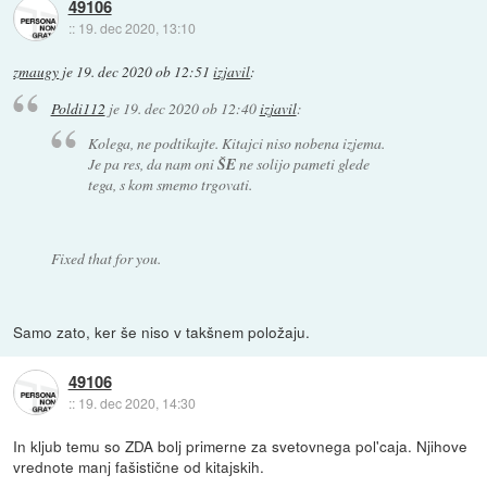
49106
::
19. dec 2020, 13:10
zmaugy
je
19. dec 2020 ob 12:51
izjavil
:
Poldi112
je
19. dec 2020 ob 12:40
izjavil
:
Kolega, ne podtikajte. Kitajci niso nobena izjema.
Je pa res, da nam oni
ŠE
ne solijo pameti glede
tega, s kom smemo trgovati.
Fixed that for you.
Samo zato, ker še niso v takšnem položaju.
49106
::
19. dec 2020, 14:30
In kljub temu so ZDA bolj primerne za svetovnega pol'caja. Njihove
vrednote manj fašistične od kitajskih.