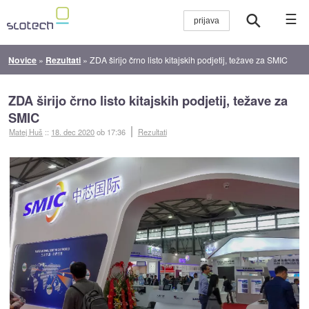
☰
Novice
»
Rezultati
»
ZDA širijo črno listo kitajskih podjetij, težave za SMIC
ZDA širijo črno listo kitajskih podjetij, težave za
SMIC
Matej Huš
::
18. dec 2020
ob 17:36
Rezultati