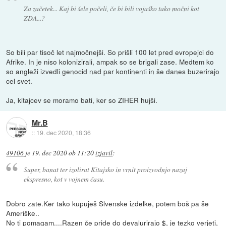
Za začetek... Kaj bi šele počeli, če bi bili vojaško tako močni kot
ZDA...?
So bili par tisoč let najmočnejši. So prišli 100 let pred evropejci do
Afrike. In je niso kolonizirali, ampak so se brigali zase. Medtem ko
so angleži izvedli genocid nad par kontinenti in še danes buzerirajo
cel svet.
Ja, kitajcev se moramo bati, ker so ZIHER hujši.
Mr.B
::
19. dec 2020, 18:36
49106
je
19. dec 2020 ob 11:20
izjavil
:
Super, banat ter izolirat Kitajsko in vrnit proizvodnjo nazaj
ekspresno, kot v vojnem času.
Dobro zate.Ker tako kupuješ Slvenske izdelke, potem boš pa še
Ameriške..
No ti pomagam....Razen če pride do devalurirajo $, je tezko verjeti,