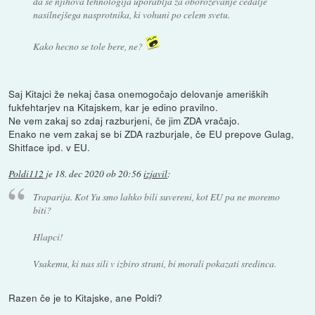
da se njihova tehnologija uporablja za oboroževanje čedalje
nasilnejšega nasprotnika, ki vohuni po celem svetu.
Kako hecno se tole bere, ne?
Saj Kitajci že nekaj časa onemogočajo delovanje ameriških
fukfehtarjev na Kitajskem, kar je edino pravilno.
Ne vem zakaj so zdaj razburjeni, če jim ZDA vračajo.
Enako ne vem zakaj se bi ZDA razburjale, če EU prepove Gulag,
Shitface ipd. v EU.
Poldi112
je
18. dec 2020 ob 20:56
izjavil
:
Traparija. Kot Yu smo lahko bili suvereni, kot EU pa ne moremo
biti?
Hlapci!
Vsakemu, ki nas sili v izbiro strani, bi morali pokazati sredinca.
Razen če je to Kitajske, ane Poldi?