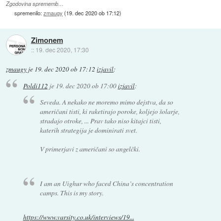
Zgodovina sprememb…
spremenilo:
zmaugy
(
19. dec 2020 ob 17:12
)
Zimonem
::
19. dec 2020, 17:30
zmaugy
je
19. dec 2020 ob 17:12
izjavil
:
Poldi112
je
19. dec 2020 ob 17:00
izjavil
:
Seveda. A nekako ne moremo mimo dejstva, da so
američani tisti, ki raketirajo poroke, koljejo šolarje,
stradajo otroke, ... Prav tako niso kitajci tisti,
katerih strategija je dominirati svet.
V primerjavi z američani so angelčki.
I am an Uighur who faced China’s concentration
camps. This is my story.
https://www.varsity.co.uk/interviews/19...