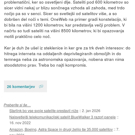
problematični, ker so osvetljeni dlje. Sateliti pod 600 kilometrov so
sicer vidni nekaj ur blizu sončnega vzhoda ali zahoda, med trdo
nočjo pa so v senci. Sicer so svetlejši od satelitov više, a so
dobršen del noči v temi. OneWeb na primer gradi konstelacijo, ki
bi bila na višini 1200 kilometrov, kar predstavlja večji problem. V
načrtu so tudi sateliti na višini 8500 kilometrov, ki bi opazovanja
motili praktično celo noč.
Ker je duh že ušel iz steklenice in ker gre za trk dveh interesov: do
hitrega interneta na oddaljenih deprivilegiranih območjih in do
temnega neba za astronomska opazovanja, nobena stran nima
stoodstotno prav. Treba bo najti kompromis.
26 komentarjev
Preberite si še…
Starlink bo vse svoje satelite prestavil niže
::
2. jan 2026
Najsvetlejši telekomunikacijski satelit BlueWalker 3 razprl panele
::
16. nov 2022
Amazon, Boeing, Astra Space in drugi želijo še 35.000 satelitov
::
7.
nov 2021