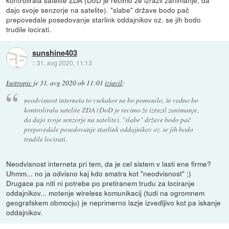
kontrolirala satelite ZDA (DoD je recimo že izrazil zanimanje, da
dajo svoje senzorje na satelite). "slabe" države bodo pač
prepovedale posedovanje starlink oddajnikov oz. se jih bodo
trudile locirati.
sunshine403
::
31. avg 2020, 11:13
Isotropic
je
31. avg 2020 ob 11:01
izjavil
:
neodvisnost interneta to vsekakor ne bo pomenilo, še vedno bo
kontrolirala satelite ZDA (DoD je recimo že izrazil zanimanje,
da dajo svoje senzorje na satelite). "slabe" države bodo pač
prepovedale posedovanje starlink oddajnikov oz. se jih bodo
trudile locirati.
Neodvisnost interneta pri tem, da je cel sistem v lasti ene firme?
Uhmm... no ja odvisno kaj kdo smatra kot "neodvisnost" ;)
Drugace pa niti ni potrebe po pretiranem trudu za lociranje
oddajnikov... motenje wireless komunikacij (tudi na ogromnem
geografskem obmocju) je neprimerno lazje izvedljivo kot pa iskanje
oddajnikov.