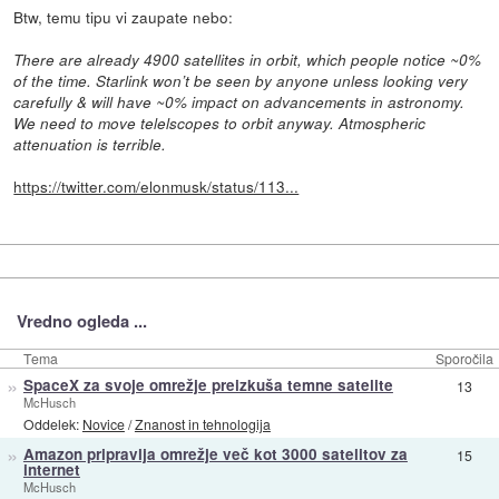
Btw, temu tipu vi zaupate nebo:
There are already 4900 satellites in orbit, which people notice ~0%
of the time. Starlink won’t be seen by anyone unless looking very
carefully & will have ~0% impact on advancements in astronomy.
We need to move telelscopes to orbit anyway. Atmospheric
attenuation is terrible.
https://twitter.com/elonmusk/status/113...
Vredno ogleda ...
Tema
Sporočila
»
SpaceX za svoje omrežje preizkuša temne satelite
13
McHusch
Oddelek:
Novice
/
Znanost in tehnologija
»
Amazon pripravlja omrežje več kot 3000 satelitov za
15
internet
McHusch