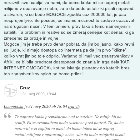
nerazviti svet capljal za nami, da bomo lahko mi se naprej metali
milijone v opazovanje neba, zato da bodo astofiziki pisali napovedi
o stvareh, ki se bodo MOGOCE zgodile cez 200000 let, je pac
nesprejemljivo. Se posebej ce imamo moznost te zadeve opazovati
na drugacen nacin. V tem primeru prav tako s temu namenjenimi
sateliti. Ta problem in resitve so se zmeraj cenejse kot denar, ki ga
zmecemo za orozje in vojne.
Mogoce jim je treba prvo denar pobrat, da jim bo jasno, kako revni
so ljudje, ki nimajo dostopa do interneta pa da jim prvo "klikne"
koliko vrat jim bo tole odprlo. Verjetno bi imeli vec znanstvenikov v
Afriki, ce bi bila prednost dostopnost do znanja in trga dela(KAR
INTERNET OMOGOCA), kot pa iskanje planetov do katerih brez
teh znanstvenikov sploh ne bomo prilezli.
Cruz
::
31. avg 2020, 18:44
Looooooka
je
31. avg 2020 ob 18:04
izjavil
:
Te naprave lahko premaknemo nad te satelite. Ne rabijo bit na
zemlji. Pa se avtomaticno bodo zascitene pred potresi. To, da bo
nerazviti svet capljal za nami, da bomo lahko mi se naprej
metali milijone v opazovanje neba, zato da bodo astofiziki pisali