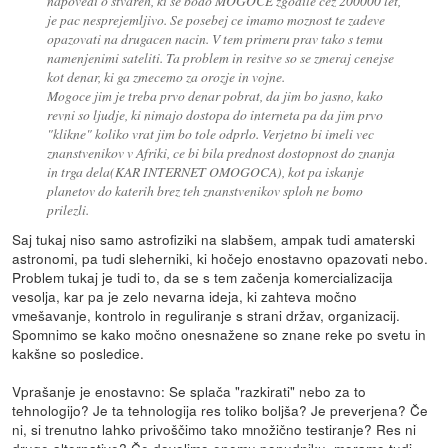
napovedi o stvareh, ki se bodo MOGOCE zgodile cez 200000 let,
je pac nesprejemljivo. Se posebej ce imamo moznost te zadeve
opazovati na drugacen nacin. V tem primeru prav tako s temu
namenjenimi sateliti. Ta problem in resitve so se zmeraj cenejse
kot denar, ki ga zmecemo za orozje in vojne.
Mogoce jim je treba prvo denar pobrat, da jim bo jasno, kako
revni so ljudje, ki nimajo dostopa do interneta pa da jim prvo
"klikne" koliko vrat jim bo tole odprlo. Verjetno bi imeli vec
znanstvenikov v Afriki, ce bi bila prednost dostopnost do znanja
in trga dela(KAR INTERNET OMOGOCA), kot pa iskanje
planetov do katerih brez teh znanstvenikov sploh ne bomo
prilezli.
Saj tukaj niso samo astrofiziki na slabšem, ampak tudi amaterski
astronomi, pa tudi sleherniki, ki hočejo enostavno opazovati nebo.
Problem tukaj je tudi to, da se s tem začenja komercializacija
vesolja, kar pa je zelo nevarna ideja, ki zahteva močno
vmešavanje, kontrolo in reguliranje s strani držav, organizacij.
Spomnimo se kako močno onesnažene so znane reke po svetu in
kakšne so posledice.
Vprašanje je enostavno: Se splača "razkirati" nebo za to
tehnologijo? Je ta tehnologija res toliko boljša? Je preverjena? Če
ni, si trenutno lahko privoščimo tako množično testiranje? Res ni