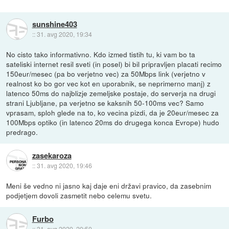
sunshine403
::
31. avg 2020, 19:34
No cisto tako informativno. Kdo izmed tistih tu, ki vam bo ta
sateliski internet resil sveti (in posel) bi bil pripravljen placati recimo
150eur/mesec (pa bo verjetno vec) za 50Mbps link (verjetno v
realnost ko bo gor vec kot en uporabnik, se neprimerno manj) z
latenco 50ms do najblizje zemeljske postaje, do serverja na drugi
strani Ljubljane, pa verjetno se kaksnih 50-100ms vec? Samo
vprasam, sploh glede na to, ko vecina pizdi, da je 20eur/mesec za
100Mbps optiko (in latenco 20ms do drugega konca Evrope) hudo
predrago.
zasekaroza
::
31. avg 2020, 19:46
Meni še vedno ni jasno kaj daje eni državi pravico, da zasebnim
podjetjem dovoli zasmetit nebo celemu svetu.
Furbo
::
31. avg 2020, 20:50