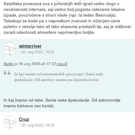
Satelitska povezava zna v prihodnjih letih igrati veliko vlogo v
neodvisnosti interneta, saj vedno bolj pogosto videvamo lokalne
izpade, povzročene s strani vlade (npr. ta teden Belorusija).
Teleskopi se bodo pa z napredkom znanosti in nižanjem cene
poletov v vesolje tako ali tako sčasoma prestavili tja, saj je vidljivost
zaradi odsotnosti atmosfere neprimerljivo boljša.
winterriver
::
30. avg 2020, 19:02
Furbo
je
30. avg 2020 ob 17:32
izjavil
:
In kaj imamo od astronomskih opazovanj? Samo neke
špekulacije. Od satelitov imamo pa dejansko korist.
In kaj imamo od tebe. Same neke špekulacije. Od astronomije
imamo bistveno vec koristi.
Cruz
::
30. avg 2020, 19:10