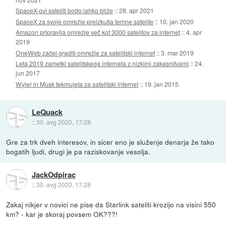
SpaceX-ovi sateliti bodo lahko bliže
::
28. apr 2021
SpaceX za svoje omrežje preizkuša temne satelite
::
10. jan 2020
Amazon pripravlja omrežje več kot 3000 satelitov za internet
::
4. apr
2019
OneWeb začel graditi omrežje za satelitski internet
::
3. mar 2019
Leta 2019 zametki satelitskega interneta z nizkimi zakasnitvami
::
24.
jun 2017
Wyler in Musk tekmujeta za satelitski internet
::
19. jan 2015
LeQuack
::
30. avg 2020, 17:28
Gre za trk dveh interesov, in sicer eno je služenje denarja že tako
bogatih ljudi, drugi je pa raziskovanje vesolja.
JackOdpirac
::
30. avg 2020, 17:28
Zakaj nikjer v novici ne pise da Starlink sateliti krozijo na visini 550
km? - kar je skoraj povsem OK???!