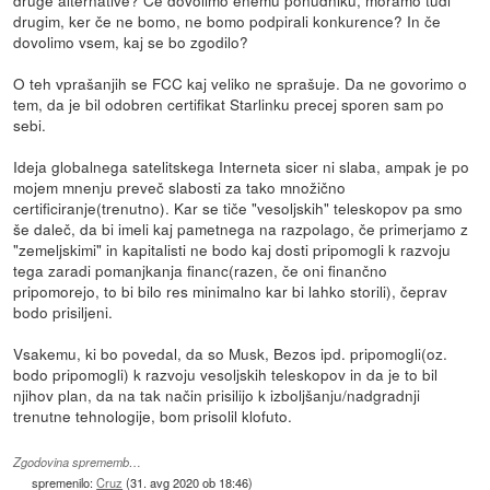
druge alternative? Če dovolimo enemu ponudniku, moramo tudi
drugim, ker če ne bomo, ne bomo podpirali konkurence? In če
dovolimo vsem, kaj se bo zgodilo?
O teh vprašanjih se FCC kaj veliko ne sprašuje. Da ne govorimo o
tem, da je bil odobren certifikat Starlinku precej sporen sam po
sebi.
Ideja globalnega satelitskega Interneta sicer ni slaba, ampak je po
mojem mnenju preveč slabosti za tako množično
certificiranje(trenutno). Kar se tiče "vesoljskih" teleskopov pa smo
še daleč, da bi imeli kaj pametnega na razpolago, če primerjamo z
"zemeljskimi" in kapitalisti ne bodo kaj dosti pripomogli k razvoju
tega zaradi pomanjkanja financ(razen, če oni finančno
pripomorejo, to bi bilo res minimalno kar bi lahko storili), čeprav
bodo prisiljeni.
Vsakemu, ki bo povedal, da so Musk, Bezos ipd. pripomogli(oz.
bodo pripomogli) k razvoju vesoljskih teleskopov in da je to bil
njihov plan, da na tak način prisilijo k izboljšanju/nadgradnji
trenutne tehnologije, bom prisolil klofuto.
Zgodovina sprememb…
spremenilo:
Cruz
(
31. avg 2020 ob 18:46
)