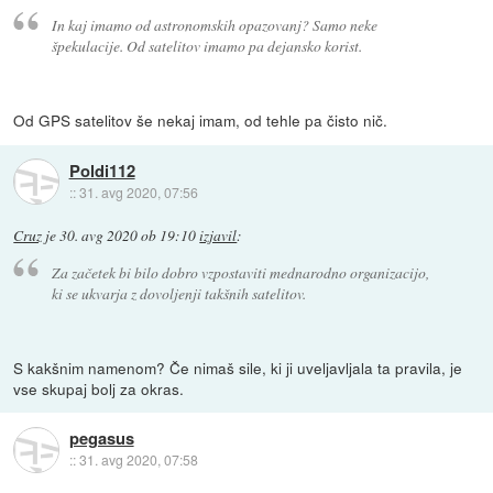
In kaj imamo od astronomskih opazovanj? Samo neke
špekulacije. Od satelitov imamo pa dejansko korist.
Od GPS satelitov še nekaj imam, od tehle pa čisto nič.
Poldi112
::
31. avg 2020, 07:56
Cruz
je
30. avg 2020 ob 19:10
izjavil
:
Za začetek bi bilo dobro vzpostaviti mednarodno organizacijo,
ki se ukvarja z dovoljenji takšnih satelitov.
S kakšnim namenom? Če nimaš sile, ki ji uveljavljala ta pravila, je
vse skupaj bolj za okras.
pegasus
::
31. avg 2020, 07:58