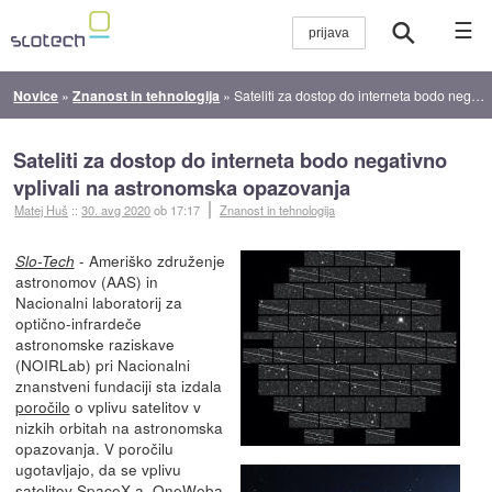
☰
Novice
»
Znanost in tehnologija
»
Sateliti za dostop do interneta bodo negativno vplivali na astronomska opazovanja
Sateliti za dostop do interneta bodo negativno
vplivali na astronomska opazovanja
Matej Huš
::
30. avg 2020
ob 17:17
Znanost in tehnologija
- Ameriško združenje
Slo-Tech
astronomov (AAS) in
Nacionalni laboratorij za
optično-infrardeče
astronomske raziskave
(NOIRLab) pri Nacionalni
znanstveni fundaciji sta izdala
poročilo
o vplivu satelitov v
nizkih orbitah na astronomska
opazovanja. V poročilu
ugotavljajo, da se vplivu
satelitov SpaceX-a, OneWeba