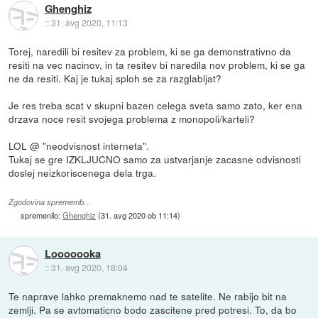
Ghenghiz
::
31. avg 2020, 11:13
Torej, naredili bi resitev za problem, ki se ga demonstrativno da
resiti na vec nacinov, in ta resitev bi naredila nov problem, ki se ga
ne da resiti. Kaj je tukaj sploh se za razglabljat?
Je res treba scat v skupni bazen celega sveta samo zato, ker ena
drzava noce resit svojega problema z monopoli/karteli?
LOL @ "neodvisnost interneta".
Tukaj se gre IZKLJUCNO samo za ustvarjanje zacasne odvisnosti
doslej neizkoriscenega dela trga.
Zgodovina sprememb…
spremenilo:
Ghenghiz
(
31. avg 2020 ob 11:14
)
Looooooka
::
31. avg 2020, 18:04
Te naprave lahko premaknemo nad te satelite. Ne rabijo bit na
zemlji. Pa se avtomaticno bodo zascitene pred potresi. To, da bo