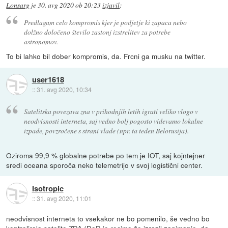
Lonsarg
je
30. avg 2020 ob 20:23
izjavil
:
Predlagam celo kompromis kjer je podjetje ki zapaca nebo
dolžno določeno število zastonj izstrelitev za potrebe
astronomov.
To bi lahko bil dober kompromis, da. Frcni ga musku na twitter.
user1618
::
31. avg 2020, 10:34
Satelitska povezava zna v prihodnjih letih igrati veliko vlogo v
neodvisnosti interneta, saj vedno bolj pogosto videvamo lokalne
izpade, povzročene s strani vlade (npr. ta teden Belorusija).
Oziroma 99,9 % globalne potrebe po tem je IOT, saj kojntejner
sredi oceana sporoča neko telemetrijo v svoj logistični center.
Isotropic
::
31. avg 2020, 11:01
neodvisnost interneta to vsekakor ne bo pomenilo, še vedno bo