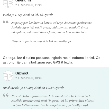
::
1. sep 2020, 11:49
Furbo
je
1. sep 2020 ob 08:48
izjavil
:
Ja povej par konkretnih koristi od tega, da stalno poslušamo
špekulacije o teži nekih zvezd, oddaljenosti galaksij, črnih
luknjah in podobno? Razen finih plač za take nakladače.
Edino kar pade na pamet je kak lep wallpaper.
Od tega, kar ti stalno poslusas, zgleda res ni nobene koristi. Od
astronomije pa najbolj znan
: GPS & fuzija.
par
GizmoX
::
1. sep 2020, 18:46
sunshine403
je
31. avg 2020 ob 19:34
izjavil
:
No cisto tako informativno. Kdo izmed tistih tu, ki vam bo ta
sateliski internet resil sveti (in posel) bi bil pripravljen placati
recimo 150eur/mesec (pa bo verjetno vec) za 50Mbps link