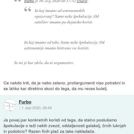
Furbo
je
30. avg 2020 ob 17:32
izjavil
:
In kaj imamo od astronomskih
opazovanj? Samo neke špekulacije. Od
satelitov imamo pa dejansko korist.
In kaj imamo od tebe. Same neke špekulacije. Od
astronomije imamo bistveno vec koristi.
Se mi je kar zdelo, da ni argumentov.
Ce nekdo trdi, da je nebo zeleno, protiargumenti niso potrebni in
se lahko kar direktno skoci do tega, da mu reces butelj.
Furbo
::
1. sep 2020, 08:48
Ja povej par konkretnih koristi od tega, da stalno poslušamo
špekulacije o teži nekih zvezd, oddaljenosti galaksij, črnih luknjah
in podobno? Razen finih plač za take nakladače.