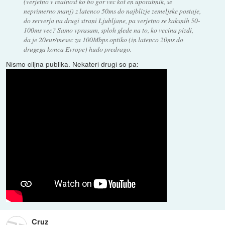
(verjetno v realnost ko bo gor vec kot en uporabnik, se
neprimerno manj) z latenco 50ms do najblizje zemeljske postaje,
do serverja na drugi strani Ljubljane, pa verjetno se kaksnih 50-
100ms vec? Samo vprasam, sploh glede na to, ko vecina pizdi,
da je 20eur/mesec za 100Mbps optiko (in latenco 20ms do
drugega konca Evrope) hudo predrago.
Nismo ciljna publika. Nekateri drugi so pa:
Cruz