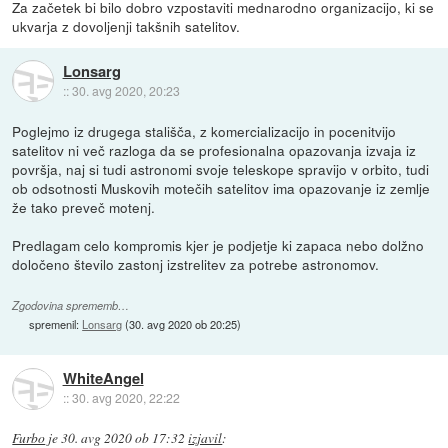
Za začetek bi bilo dobro vzpostaviti mednarodno organizacijo, ki se
ukvarja z dovoljenji takšnih satelitov.
Lonsarg
::
30. avg 2020, 20:23
Poglejmo iz drugega stališča, z komercializacijo in pocenitvijo
satelitov ni več razloga da se profesionalna opazovanja izvaja iz
površja, naj si tudi astronomi svoje teleskope spravijo v orbito, tudi
ob odsotnosti Muskovih motečih satelitov ima opazovanje iz zemlje
že tako preveč motenj.
Predlagam celo kompromis kjer je podjetje ki zapaca nebo dolžno
določeno število zastonj izstrelitev za potrebe astronomov.
Zgodovina sprememb…
spremenil:
Lonsarg
(
30. avg 2020 ob 20:25
)
WhiteAngel
::
30. avg 2020, 22:22
Furbo
je
30. avg 2020 ob 17:32
izjavil
: