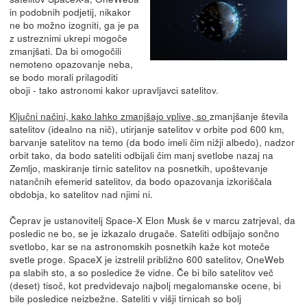
in podobnih podjetij, nikakor
ne bo možno izogniti, ga je pa
z ustreznimi ukrepi mogoče
zmanjšati. Da bi omogočili
nemoteno opazovanje neba,
se bodo morali prilagoditi
oboji - tako astronomi kakor upravljavci satelitov.
Ključni načini, kako lahko zmanjšajo vplive, so
zmanjšanje števila
satelitov (idealno na nič), utirjanje satelitov v orbite pod 600 km,
barvanje satelitov na temo (da bodo imeli čim nižji albedo), nadzor
orbit tako, da bodo sateliti odbijali čim manj svetlobe nazaj na
Zemljo, maskiranje tirnic satelitov na posnetkih, upoštevanje
natančnih efemerid satelitov, da bodo opazovanja izkoriščala
obdobja, ko satelitov nad njimi ni.
Čeprav je ustanovitelj Space-X Elon Musk še v marcu zatrjeval, da
posledic ne bo, se je izkazalo drugače. Sateliti odbijajo sončno
svetlobo, kar se na astronomskih posnetkih kaže kot moteče
svetle proge. SpaceX je izstrelil približno 600 satelitov, OneWeb
pa slabih sto, a so posledice že vidne. Če bi bilo satelitov več
(deset) tisoč, kot predvidevajo najbolj megalomanske ocene, bi
bile posledice neizbežne. Sateliti v višji tirnicah so bolj