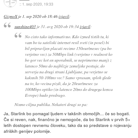
::
1. sep 2020, 19:33
GizmoX
je
1. sep 2020 ob 18:46
izjavil
:
sunshine403
je
31. avg 2020 ob 19:34
izjavil
:
No cisto tako informativno. Kdo izmed tistih tu, ki
vam bo ta sateliski internet resil sveti (in posel) bi
bil pripravljen placati recimo 150eur/mesec (pa bo
verjetno vec) za 50Mbps link (verjetno v realnost ko
bo gor vec kot en uporabnik, se neprimerno manj) z
latenco 50ms do najblizje zemeljske postaje, do
serverja na drugi strani Ljubljane, pa verjetno se
kaksnih 50-100ms vec? Samo vprasam, sploh glede
na to, ko vecina pizdi, da je 20eur/mesec za
100Mbps optiko (in latenco 20ms do drugega konca
Evrope) hudo predrago.
Nismo ciljna publika. Nekateri drugi so pa:
Ja, Starlink bo pomagal ljudem v takšnih območjih... če so bogati.
Če si reven, nak, finančno je nemogoče, da bo Starlink v prvih 5+
letih dostopen revnemu človeku, tako da so predstave o rojevanju
afriških genijev polomije.