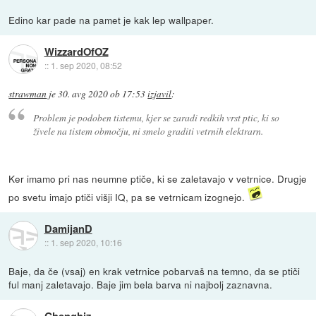
Edino kar pade na pamet je kak lep wallpaper.
WizzardOfOZ
::
1. sep 2020, 08:52
strawman
je
30. avg 2020 ob 17:53
izjavil
:
Problem je podoben tistemu, kjer se zaradi redkih vrst ptic, ki so
živele na tistem območju, ni smelo graditi vetrnih elektrarn.
Ker imamo pri nas neumne ptiče, ki se zaletavajo v vetrnice. Drugje
po svetu imajo ptiči višji IQ, pa se vetrnicam izognejo.
DamijanD
::
1. sep 2020, 10:16
Baje, da če (vsaj) en krak vetrnice pobarvaš na temno, da se ptiči
ful manj zaletavajo. Baje jim bela barva ni najbolj zaznavna.
Ghenghiz