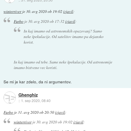
winterriver
je
30. avg 2020 ob 19:02
izjavil
:
Furbo
je
30. avg 2020 ob 17:32
izjavil
:
In kaj imamo od astronomskih opazovanj? Samo
neke špekulacije. Od satelitov imamo pa dejansko
korist.
In kaj imamo od tebe. Same neke špekulacije. Od astronomije
imamo bistveno vec koristi.
Se mi je kar zdelo, da ni argumentov.
Ghenghiz
::
1. sep 2020, 08:40
Furbo
je
31. avg 2020 ob 20:50
izjavil
:
winterriver
je
30. avg 2020 ob 19:02
izjavil
: