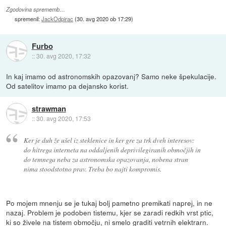
Zgodovina sprememb…
spremenil:
JackOdpirac
(
30. avg 2020 ob 17:29
)
Furbo
::
30. avg 2020, 17:32
In kaj imamo od astronomskih opazovanj? Samo neke špekulacije.
Od satelitov imamo pa dejansko korist.
strawman
::
30. avg 2020, 17:53
Ker je duh že ušel iz steklenice in ker gre za trk dveh interesov:
do hitrega interneta na oddaljenih deprivilegiranih območjih in
do temnega neba za astronomska opazovanja, nobena stran
nima stoodstotno prav. Treba bo najti kompromis.
Po mojem mnenju se je tukaj bolj pametno premikati naprej, in ne
nazaj. Problem je podoben tistemu, kjer se zaradi redkih vrst ptic,
ki so živele na tistem območju, ni smelo graditi vetrnih elektrarn.