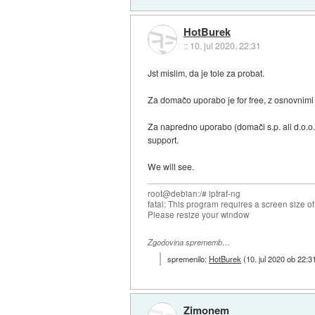
HotBurek
::
10. jul 2020, 22:31
Jst mislim, da je tole za probat.
Za domačo uporabo je for free, z osnovnimi 
Za napredno uporabo (domači s.p. ali d.o.o. f
support.
We will see.
root@debian:/# iptraf-ng
fatal: This program requires a screen size o
Please resize your window
Zgodovina sprememb…
spremenilo:
HotBurek
(
10. jul 2020 ob 22:3
Zimonem