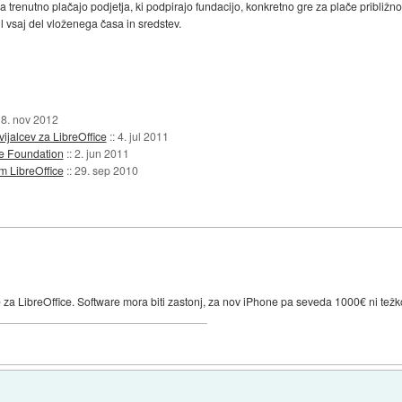
trenutno plačajo podjetja, ki podpirajo fundacijo, konkretno gre za plače približno 4
il vsaj del vloženega časa in sredstev.
8. nov 2012
ijalcev za LibreOffice
::
4. jul 2011
e Foundation
::
2. jun 2011
m LibreOffice
::
29. sep 2010
 za LibreOffice. Software mora biti zastonj, za nov iPhone pa seveda 1000€ ni težko