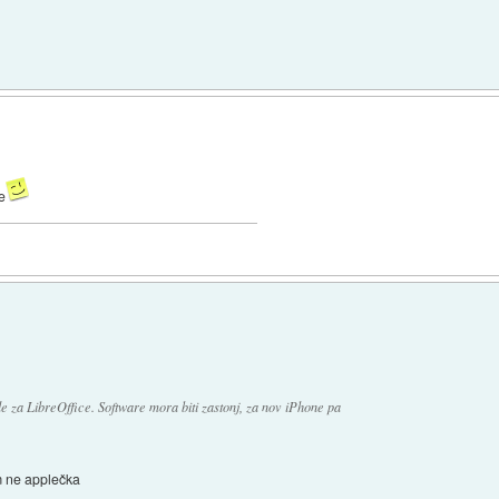
e
le za LibreOffice. Software mora biti zastonj, za nov iPhone pa
m ne applečka