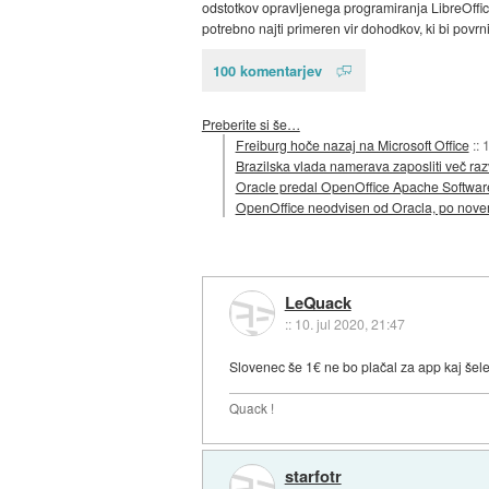
odstotkov opravljenega programiranja LibreOffica 
potrebno najti primeren vir dohodkov, ki bi povrn
100 komentarjev
Preberite si še…
Freiburg hoče nazaj na Microsoft Office
::
1
Brazilska vlada namerava zaposliti več razv
Oracle predal OpenOffice Apache Softwar
OpenOffice neodvisen od Oracla, po nove
LeQuack
::
10. jul 2020, 21:47
Slovenec še 1€ ne bo plačal za app kaj šele
Quack !
starfotr