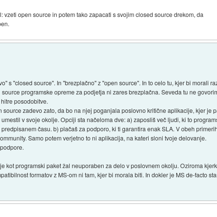
: vzeti open source in potem tako zapacati s svojim closed source drekom, da
ben.
" s "closed source". In "brezplačno" z "open source". In to celo tu, kjer bi morali ra
 source programske opreme za podjetja ni zares brezplačna. Seveda tu ne govorim
hitre posodobitve.
en source zadevo zato, da bo na njej poganjala poslovno kritične aplikacije, kjer j
umestil v svoje okolje. Opciji sta načeloma dve: a) zaposliš več ljudi, ki to progr
 predpisanem času. b) plačaš za podporo, ki ti garantira enak SLA. V obeh primerih
mmunity. Samo potem verjetno to ni aplikacija, na kateri sloni tvoje delovanje.
r podpore.
a je kot programski paket žal neuporaben za delo v poslovnem okolju. Oziroma kjerk
atibilnost formatov z MS-om ni tam, kjer bi morala biti. In dokler je MS de-facto st