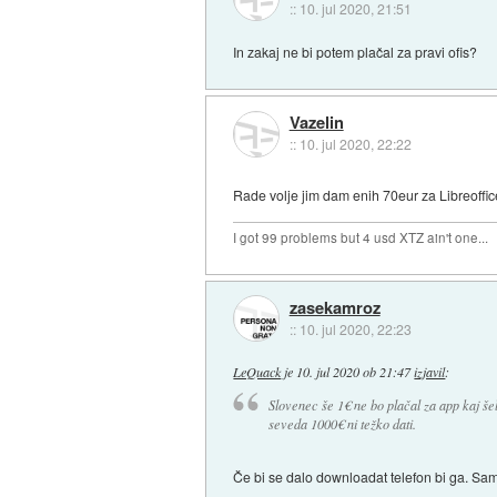
::
10. jul 2020, 21:51
In zakaj ne bi potem plačal za pravi ofis?
Vazelin
::
10. jul 2020, 22:22
Rade volje jim dam enih 70eur za Libreoffic
I got 99 problems but 4 usd XTZ ain't one...
zasekamroz
::
10. jul 2020, 22:23
LeQuack
je
10. jul 2020 ob 21:47
izjavil
:
Slovenec še 1€ ne bo plačal za app kaj še
seveda 1000€ ni težko dati.
Če bi se dalo downloadat telefon bi ga. Sa