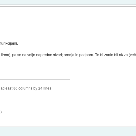
funkcijami.
irma), pa so na voljo napredne stvari; orodja in podpora. To bi znalo bit ok za (večja
f at least 80 columns by 24 lines
1
)