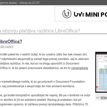
 umetne inteligence
::
včeraj ob 21:23
 obzorju plačljiva različica LibreOffica?
LibreOffica?
iški paketi
rniški paket bo v sedmi izdaji, ki bo uradno izšla čez kak mesec dni,
 V odprtokodni skupnosti je zaradi tega precej završalo, saj to obenem
čljiva različica. In res, kot so na blogu sporočili iz Document
Offica in, ki bo jeseni praznovala desetletnico, se bo to
najverjetneje
a marketinškega načrta, ki so ga pripravili v Document Foundation,
eči, saj posvetovanja s skupnostjo še niso povsem končana.
ice, ga boste brezplačno uporabljali še naprej. Bo pa v bodoče na voljo
vir:
Wiki
in storitev, ki jih bo potrebno plačati. Razlog je podoben, kot pri
programsko opremo, ki zahteva precej razvijalskega dela. Približno 70