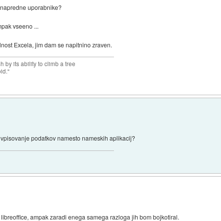
a napredne uporabnike?
mpak vseeno ...
alnost Excela, jim dam se napitnino zraven.
 by its ability to climb a tree
pid."
 za vpisovanje podatkov namesto nameskih aplikacij?
ibreoffice, ampak zaradi enega samega razloga jih bom bojkotiral.