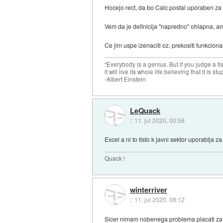
Hocejo rect, da bo Calc postal uporaben z
Vem da je definicija "napredno" ohlapna, a
Ce jim uspe izenaciti oz. prekositi funkcion
"Everybody is a genius. But if you judge a fish
it will live its whole life believing that it is stu
-Albert Einstein
LeQuack
::
11. jul 2020, 00:58
Excel a ni to tisto k javni sektor uporablja
Quack !
winterriver
::
11. jul 2020, 08:12
Sicer nimam nobenega problema placati za l