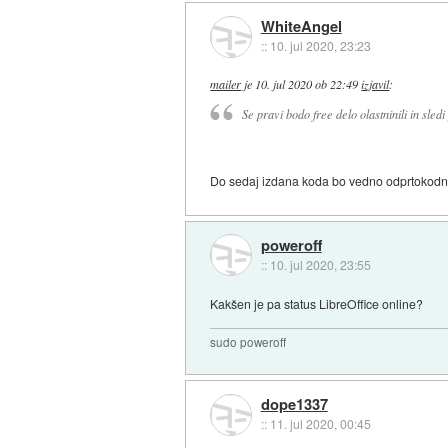
WhiteAngel
::
10. jul 2020, 23:23
mailer
je
10. jul 2020 ob 22:49
izjavil
:
Se pravi bodo free delo olastninili in sled
Do sedaj izdana koda bo vedno odprtokodn
poweroff
::
10. jul 2020, 23:55
Kakšen je pa status LibreOffice online?
sudo poweroff
dope1337
::
11. jul 2020, 00:45