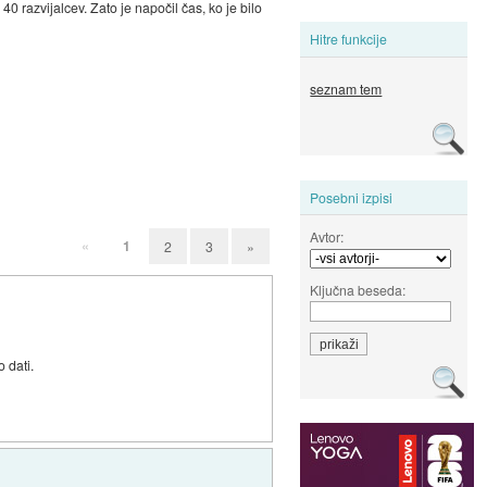
0 razvijalcev. Zato je napočil čas, ko je bilo
Hitre funkcije
seznam tem
Posebni izpisi
Avtor:
«
1
2
3
»
Ključna beseda:
 dati.