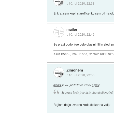
::
10. jul 2020, 22:38
Enkrat sem kupil staroffice, ko sem bil nav
mailer
::
10. jul 2020, 22:49
Se pravi bodo free delo olastninili in sledi 
Asus B560-I, Intel 11500, Corsair 16GB 3
Zimonem
::
10. jul 2020, 22:55
mailer
je
10. jul 2020 ob 22:49
izjavil
:
Se pravi bodo free delo olastninili in sled
Rajtam da je izvorna koda še kar na voljo.