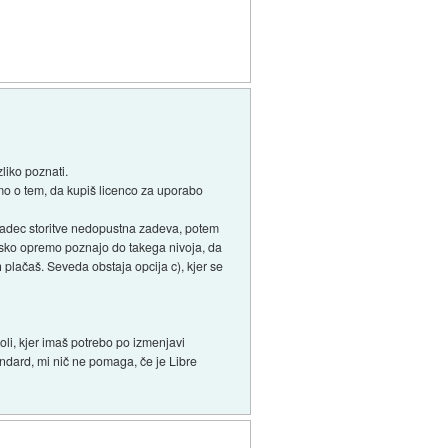
zliko poznati.
o o tem, da kupiš licenco za uporabo
e padec storitve nedopustna zadeva, potem
amsko opremo poznajo do takega nivoja, da
 plačaš. Seveda obstaja opcija c), kjer se
oli, kjer imaš potrebo po izmenjavi
andard, mi nič ne pomaga, če je Libre