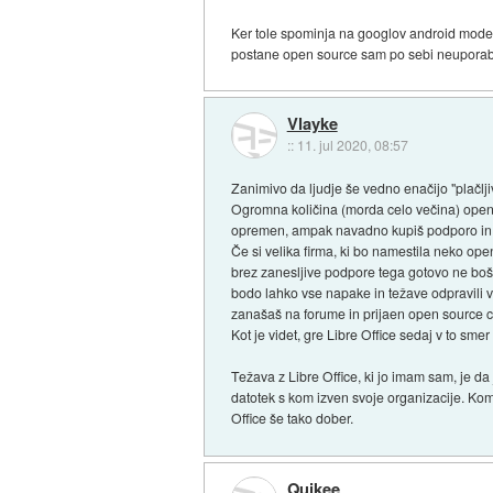
Ker tole spominja na googlov android model
postane open source sam po sebi neupora
Vlayke
::
11. jul 2020, 08:57
Zanimivo da ljudje še vedno enačijo "plačljivo
Ogromna količina (morda celo večina) open
opremen, ampak navadno kupiš podporo in 
Če si velika firma, ki bo namestila neko op
brez zanesljive podpore tega gotovo ne boš 
bodo lahko vse napake in težave odpravili v
zanašaš na forume in prijaen open source co
Kot je videt, gre Libre Office sedaj v to sme
Težava z Libre Office, ki jo imam sam, je d
datotek s kom izven svoje organizacije. Komp
Office še tako dober.
Quikee