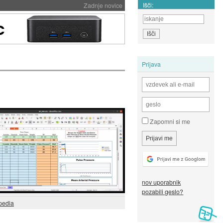
Išči:
Zadnje novice
Prijava
Zapomni si me
nov uporabnik
pozabili geslo?
pedia