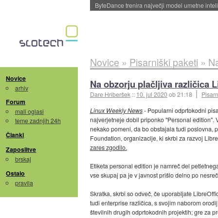
Spletne strani začele streči oglase za agente
Novice
»
Pisarniški paketi
»
Na
Novice
Na obzorju plačljiva različica 
arhiv
Dare Hriberšek
::
10. jul 2020
ob 21:18
Pisarn
Forum
Linux Weekly News
- Popularni odprtokodni pisa
mali oglasi
najverjetneje dobil priponko "Personal edition".
teme zadnjih 24h
nekako pomeni, da bo obstajala tudi poslovna, pla
Članki
Foundation, organizacije, ki skrbi za razvoj Libre
zares zgodilo.
Zaposlitve
brskaj
Etiketa personal edition je namreč del petletneg
Ostalo
vse skupaj pa je v javnost prišlo delno po nesr
pravila
Skratka, skrbi so odveč, če uporabljate LibreOff
tudi enterprise različica, s svojim naborom orodij 
številnih drugih odprtokodnih projektih; gre za 