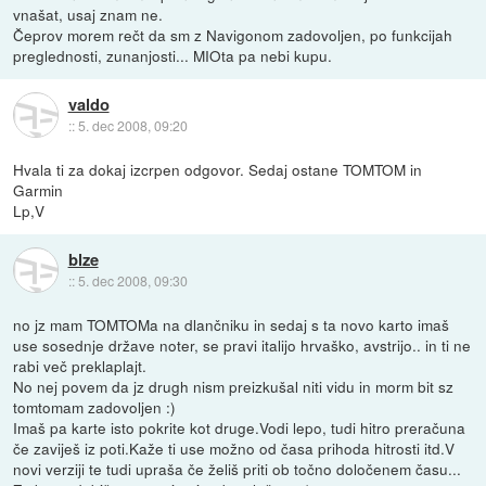
vnašat, usaj znam ne.
Čeprov morem rečt da sm z Navigonom zadovoljen, po funkcijah
preglednosti, zunanjosti... MIOta pa nebi kupu.
valdo
::
5. dec 2008, 09:20
Hvala ti za dokaj izcrpen odgovor. Sedaj ostane TOMTOM in
Garmin
Lp,V
blze
::
5. dec 2008, 09:30
no jz mam TOMTOMa na dlančniku in sedaj s ta novo karto imaš
use sosednje države noter, se pravi italijo hrvaško, avstrijo.. in ti ne
rabi več preklaplajt.
No nej povem da jz drugh nism preizkušal niti vidu in morm bit sz
tomtomam zadovoljen :)
Imaš pa karte isto pokrite kot druge.Vodi lepo, tudi hitro preračuna
če zaviješ iz poti.Kaže ti use možno od časa prihoda hitrosti itd.V
novi verziji te tudi upraša če želiš priti ob točno določenem času...