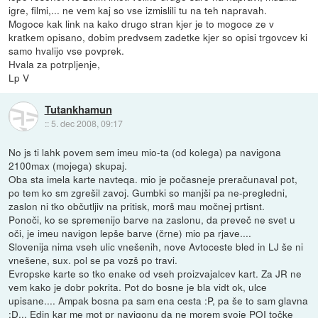
igre, filmi,... ne vem kaj so vse izmislili tu na teh napravah.
Mogoce kak link na kako drugo stran kjer je to mogoce ze v
kratkem opisano, dobim predvsem zadetke kjer so opisi trgovcev ki
samo hvalijo vse povprek.
Hvala za potrpljenje,
Lp V
Tutankhamun
::
5. dec 2008, 09:17
No js ti lahk povem sem imeu mio-ta (od kolega) pa navigona
2100max (mojega) skupaj.
Oba sta imela karte navteqa. mio je počasneje preračunaval pot,
po tem ko sm zgrešil zavoj. Gumbki so manjši pa ne-pregledni,
zaslon ni tko občutljiv na pritisk, morš mau močnej prtisnt.
Ponoči, ko se spremenijo barve na zaslonu, da preveč ne svet u
oči, je imeu navigon lepše barve (črne) mio pa rjave....
Slovenija nima vseh ulic vnešenih, nove Avtoceste bled in LJ še ni
vnešene, sux. pol se pa vozš po travi.
Evropske karte so tko enake od vseh proizvajalcev kart. Za JR ne
vem kako je dobr pokrita. Pot do bosne je bla vidt ok, ulce
upisane.... Ampak bosna pa sam ena cesta :P, pa še to sam glavna
:D... Edin kar me mot pr navigonu da ne morem svoje POI točke