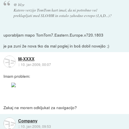
@ blze
Katero verzijo TomTom kart imaš, da ni potrebno več
preklapljati med SLO/HR in ostalo zahodno evropo (I,A,D...)?
uporabljam mapo TomTom7.Eastern.Europe.v720.1803
je pa zuni že nova tko da mal poglej in boš dobil novejšo ;)
M-XXXX
::
10. jan 2009, 00:07
Imam problem:
Zakaj ne morem odkljukat za navigacijo?
Company
::
10. jan 2009, 09:53