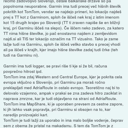
recimo zadovoljivo Slovenijo, ostale balkanske države so pa
popolnoma neuporabne. Garmin ima tudi precej več hišnih številk
pokritih kot TomTom, vendar se najdejo primeri, ko lokacijo najdeš
prej s TT kot z Garminom, sploh če iščeš nek kraj z istim imenom
kot 15 drugih krajev po Sloveniji (TT ti zraven napiše še en bližnji
kraj, pri Garminu iščeš na slepo). Če iščem neko zadevo, za katero
TT nima hišne številke, jo pač enostavno najdem z zemljevidom
najdi.si ali TIS ter lokacijo označim na TT vizualno. Tako je zame
lažje tudi na Garminu, sploh če iščeš veliko stavbo s precej vhodi
ali pa iščeš v krajih, kjer imajo hišne številke zadaj tudi črke (teh
tudi na Garminu ni).
Garmin ima tudi logger, se pravi riše ti kje si že bil, računa
povprečno hitrost ipd.
TomTom ima zdaj Western and Central Europe, kjer je pokrita cela
evropa vključno s Slovenijo, pri Garminu pa moraš ročno
preklapljati med AdriaRoute in ostalo evropo. Teoretično naj bi to
delovalo vzajemno, ampak v praksi se zna zadeva hitro zaciklat in
naprava zmrzne, kar je tudi objavljeno na strani od AdriaRoute.
TomTom ima MapShare, ki je uporaben prevsem za cestne zapore,
ki jih lahko vsak popravlja, pri Garminu si obsojen na to, kar
naredijo proizvajalci kart.
TomTom je tudi lažji za uporabo in ima malo boljše vodenje, čeprav
sem z obema že pristal na makadamu. S tem da TomTom je z