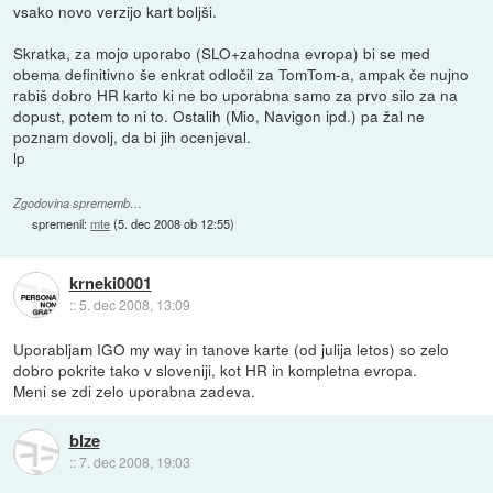
vsako novo verzijo kart boljši.
Skratka, za mojo uporabo (SLO+zahodna evropa) bi se med
obema definitivno še enkrat odločil za TomTom-a, ampak če nujno
rabiš dobro HR karto ki ne bo uporabna samo za prvo silo za na
dopust, potem to ni to. Ostalih (Mio, Navigon ipd.) pa žal ne
poznam dovolj, da bi jih ocenjeval.
lp
Zgodovina sprememb…
spremenil:
mte
(
5. dec 2008 ob 12:55
)
krneki0001
::
5. dec 2008, 13:09
Uporabljam IGO my way in tanove karte (od julija letos) so zelo
dobro pokrite tako v sloveniji, kot HR in kompletna evropa.
Meni se zdi zelo uporabna zadeva.
blze
::
7. dec 2008, 19:03