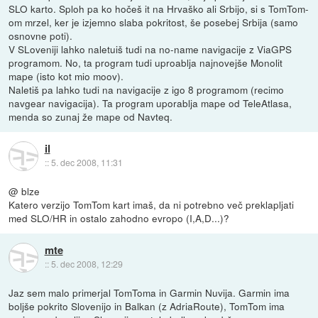
SLO karto. Sploh pa ko hočeš it na Hrvaško ali Srbijo, si s TomTom-
om mrzel, ker je izjemno slaba pokritost, še posebej Srbija (samo
osnovne poti).
V SLoveniji lahko naletuiš tudi na no-name navigacije z ViaGPS
programom. No, ta program tudi uproablja najnovejše Monolit
mape (isto kot mio moov).
Naletiš pa lahko tudi na navigacije z igo 8 programom (recimo
navgear navigacija). Ta program uporablja mape od TeleAtlasa,
menda so zunaj že mape od Navteq.
il
::
5. dec 2008, 11:31
@ blze
Katero verzijo TomTom kart imaš, da ni potrebno več preklapljati
med SLO/HR in ostalo zahodno evropo (I,A,D...)?
mte
::
5. dec 2008, 12:29
Jaz sem malo primerjal TomToma in Garmin Nuvija. Garmin ima
boljše pokrito Slovenijo in Balkan (z AdriaRoute), TomTom ima