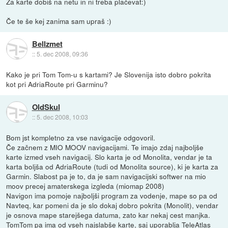
Za karte dobiš na netu in ni treba plačevat:)
Če te še kej zanima sam upraš :)
Bellzmet
::
5. dec 2008, 09:36
Kako je pri Tom Tom-u s kartami? Je Slovenija isto dobro pokrita
kot pri AdriaRoute pri Garminu?
OldSkul
::
5. dec 2008, 10:03
Bom jst kompletno za vse navigacije odgovoril.
Če začnem z MIO MOOV navigacijami. Te imajo zdaj najboljše
karte izmed vseh navigacij. Slo karta je od Monolita, vendar je ta
karta boljša od AdriaRoute (tudi od Monolita source), ki je karta za
Garmin. Slabost pa je to, da je sam navigacijski softwer na mio
moov precej amaterskega izgleda (miomap 2008)
Navigon ima pomoje najboljši program za vodenje, mape so pa od
Navteq, kar pomeni da je slo dokaj dobro pokrita (Monolit), vendar
je osnova mape starejšega datuma, zato kar nekaj cest manjka.
TomTom pa ima od vseh najslabše karte, saj uporablja TeleAtlas