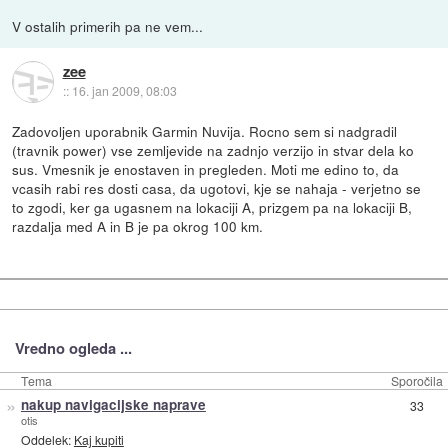
V ostalih primerih pa ne vem...
zee
::
16. jan 2009, 08:03
Zadovoljen uporabnik Garmin Nuvija. Rocno sem si nadgradil
(travnik power) vse zemljevide na zadnjo verzijo in stvar dela ko
sus. Vmesnik je enostaven in pregleden. Moti me edino to, da
vcasih rabi res dosti casa, da ugotovi, kje se nahaja - verjetno se
to zgodi, ker ga ugasnem na lokaciji A, prizgem pa na lokaciji B,
razdalja med A in B je pa okrog 100 km.
Vredno ogleda ...
Tema
Sporočila
»
nakup navigacijske naprave
33
otis
Oddelek:
Kaj kupiti