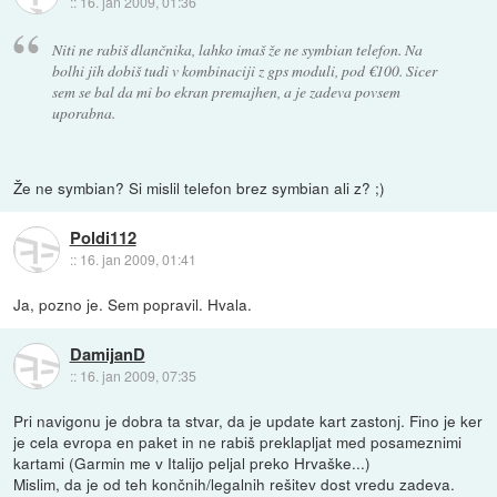
::
16. jan 2009, 01:36
Niti ne rabiš dlančnika, lahko imaš že ne symbian telefon. Na
bolhi jih dobiš tudi v kombinaciji z gps moduli, pod €100. Sicer
sem se bal da mi bo ekran premajhen, a je zadeva povsem
uporabna.
Že ne symbian? Si mislil telefon brez symbian ali z? ;)
Poldi112
::
16. jan 2009, 01:41
Ja, pozno je. Sem popravil. Hvala.
DamijanD
::
16. jan 2009, 07:35
Pri navigonu je dobra ta stvar, da je update kart zastonj. Fino je ker
je cela evropa en paket in ne rabiš preklapljat med posameznimi
kartami (Garmin me v Italijo peljal preko Hrvaške...)
Mislim, da je od teh končnih/legalnih rešitev dost vredu zadeva.