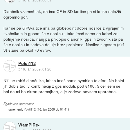
Dlančnik vzameš tak, da ima CF in SD kartice pa si lahko naložiš
ogromno gor.
Kar se pa GPS-a tiče ima pa globepoint dobre nosilce z vgrajenim
zvočnikom in gpsom že v nosilcu - tako imaš samo en kabel za
polnjenje nosilca, nanj pa priklopiš dlančnik, gps in zvočnik sta pa
že v nosilcu in zadeva deluje brez problema. Nosilec z gpsom (sirf
3) stane pa okol 70 evrov.
Poldi112
::
16. jan 2009, 01:26
Niti ne rabiš dlančnika, lahko imaš samo symbian telefon. Na bolhi
jih dobiš tudi v kombinaciji z gps moduli, pod €100. Sicer sem se
bal da mi bo ekran premajhen, a je zadeva povsem uporabna.
Zgodovina sprememb…
spremenil:
Poldi112
(
16. jan 2009 ob 01:41
)
WamPIRe-