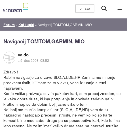
☰
Forum
»
Kaj kupiti
»
Navigacij TOMTOM,GARMIN, MIO
Navigacij TOMTOM,GARMIN, MIO
valdo
::
5. dec 2008, 08:52
Zdravo !
Rabim navigacijo za drzave SLO,A,I,DE,HR.Zanima me mnenje
predvsem tistih, ki imate ze to v avtu, vase izkusnje s temi
napravami.
Ker je veliko proizvajalcev in paketov kart, sem precej zmeden, ce
je kaka dobra dusa, ki ima potrpljenje in obvlada zadevo naj v
kratkem napise da dobim bolj jasno sliko o tem.
Naj bolj me mucijo kompleti kart(SLO,A,I,DE,HR) vem da tu
naknadno nastopajo precejsni stroski, ne vem koliko so karte
kompatibilne med sabo, drugo pa so posodobitve kart, kdo to ima
lepo reseno. Ne zelim imeti veliko druge sare na napravi, muzika