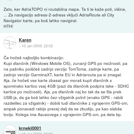
Zato, ker AdriaTOPO ni routabilna mapa. Ta ti le kaže poti, višine,
... Za navigacijo adress-2-adress vključi AdriaRoute ali City
Navigator karte, pa boš lahko navigiral.
HTH!
Karen
::
10. jan 2009, 22:02
Če hočeš najboljšo kombinacijo:
Kupi dlančnik (Windows Mobile OS), zunanji GPS po možnosti, pa
na pašniku poiščeš zadnjo verzijo TomToma, zadnje karte, pa
zadnjo verzijo GarminaXT, karte EU in Adriarouta pa si zmagal.
Aja, če hočeš vse karte zbasat gor moraš kupit dlančnik s
spominsko kartico vsaj 4GB (pazi da dlančnik podpira take - SDHC
kartice po možnosti). Aja, pa dlančnik naj bo tak da se fila prek
USB-ja, da ga boš lahko čez vžigalnik polnil (enako GPS - rabiš
razdelilec za vžigalnik) - dobiš tudi dlančnike z vgrajenim GPS-om,
ampak ponavadi rabijo precej dalj da se zbudijo, pa kao slabše
lovijo. Kolega ima Asusovega z vgrajenim GPS-om, pa dela bp.
krneki0001
::
16. jan 2009, 00:59