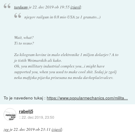
tardusm
je
22. dec 2019 ob 19:55
izjavil
:
njegov railgun in 0.8 mio USA za 1 granato...)
Wait, what?
Ti to resno?
Za kilogram kovine in malo elektronike 1 miljon dolarjev? A to
je tistih Weimarskih ali kako.
Oh, you millitary industrial complex you...i might have
supported you, when you used to make cool shit. Sedaj je zgolj
neka mafijska pijavka prisesana na moda davkoplačevalcev.
To je navedeno tukaj :
https://www.popularmechanics.com/milita...
rabelj5
::
22. dec 2019, 23:50
zee
je
22. dec 2019 ob 23:11
izjavil
: