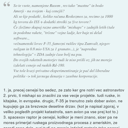
So te vsote, namenjene Rusom , res tako "mastne" in bodo
Amerji - na svojem - kaj cenejši?
Ali so kje podatki , koliko računa Roskozmos za, recimo za 1000
kg tovora do ISS + dodatki stroški za žive tovore?
Če zložimo skupaj razne ameriške "mishaps" v zadnjih letih (tale
in podobne rakete, "trčene" vojne ladje, ker baje ni delal
software..,
večnamenski lovec F-35, famozni rušilec tipa Zumvalt, njegov
railgun in 0.8 mio USA za 1 granato...), je "napredna
tehnologija" v ZDA zadnje čase bolj na psu.
Do svojih raketnih motorjev tudi še niso prišli oz. jih ne morejo
izdelati ceneje od ruskih Rd-180.
Vse tole kvazi-privatno eksperimentiranje je pač del liberalne
politike -> tok javnega denarja v zasebne korporacije.
1. ja, precej cenejsi bo sedez, ze zato ker gre notri vec astronavtov
2. prvic, ti mishapi so znacilni za vse vecje projekte. tudi ruske, in
kitajske, in evropske. drugic, F-35 je trenutno zelo dober avion. ne
kupujejo ga za brezveze desetine drzav. (kot je napisal zgoraj, v
veliko pogledih projekt katastrofa, sam avion pa vse prej kot to.)
3. spacexov raptor je cenejsi, kolikor je meni znano, sicer pa ne
mores primerjat ruskega proizvodnega procesa z ameriskim, ze
zaradi cene dela. rusi tudi ne morejo izdelati motorja tako poceni