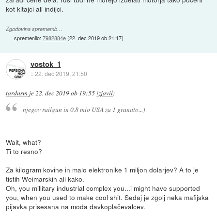
kot kitajci ali indijci.
Zgodovina sprememb…
spremenilo:
7982884e
(
22. dec 2019 ob 21:17
)
vostok_1
::
22. dec 2019, 21:50
tardusm
je
22. dec 2019 ob 19:55
izjavil
:
njegov railgun in 0.8 mio USA za 1 granato...)
Wait, what?
Ti to resno?
Za kilogram kovine in malo elektronike 1 miljon dolarjev? A to je
tistih Weimarskih ali kako.
Oh, you millitary industrial complex you...i might have supported
you, when you used to make cool shit. Sedaj je zgolj neka mafijska
pijavka prisesana na moda davkoplačevalcev.