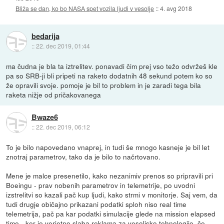
Bliža se dan, ko bo NASA spet vozila ljudi v vesolje
::
4. avg 2018
bedarija
::
22. dec 2019, 01:44
ma čudna je bla ta iztrelitev. ponavadi čim prej vso težo odvržeš kle
pa so SRB-ji bli pripeti na raketo dodatnih 48 sekund potem ko so
že opravili svoje. pomoje je bil to problem in je zaradi tega bila
raketa nižje od pričakovanega
Bwaze6
::
22. dec 2019, 06:12
To je bilo napovedano vnaprej, in tudi še mnogo kasneje je bil let
znotraj parametrov, tako da je bilo to načrtovano.
Mene je malce presenetilo, kako nezanimiv prenos so pripravili pri
Boeingu - prav nobenih parametrov in telemetrije, po uvodni
izstrelitvi so kazali pač kup ljudi, kako strmi v monitorje. Saj vem, da
tudi drugje običajno prikazani podatki sploh niso real time
telemetrija, pač pa kar podatki simulacije glede na mission elapsed
time - ker je verjetno slaba reklama za vesoljsko tehnologijo, če