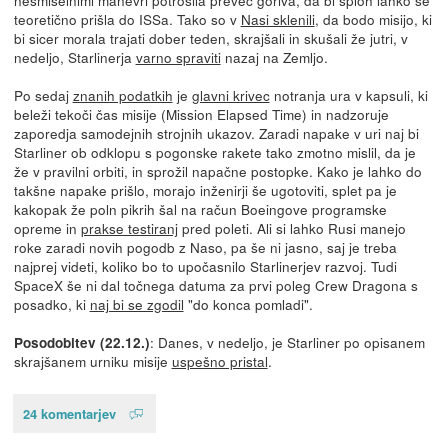
teoretično prišla do ISSa. Tako so v
Nasi sklenili
, da bodo misijo, ki
bi sicer morala trajati dober teden, skrajšali in skušali že jutri, v
nedeljo, Starlinerja
varno spraviti
nazaj na Zemljo.
Po sedaj
znanih podatkih
je
glavni krivec
notranja ura v kapsuli, ki
beleži tekoči čas misije (Mission Elapsed Time) in nadzoruje
zaporedja samodejnih strojnih ukazov. Zaradi napake v uri naj bi
Starliner ob odklopu s pogonske rakete tako zmotno mislil, da je
že v pravilni orbiti, in sprožil napačne postopke. Kako je lahko do
takšne napake prišlo, morajo inženirji še ugotoviti, splet pa je
kakopak že poln pikrih šal na račun Boeingove programske
opreme in
prakse testiranj
pred poleti. Ali si lahko Rusi manejo
roke zaradi novih pogodb z Naso, pa še ni jasno, saj je treba
najprej videti, koliko bo to upočasnilo Starlinerjev razvoj. Tudi
SpaceX še ni dal točnega datuma za prvi poleg Crew Dragona s
posadko, ki
naj bi se zgodil
"do konca pomladi".
: Danes, v nedeljo, je Starliner po opisanem
Posodobitev (22.12.)
skrajšanem urniku misije
uspešno pristal
.
24 komentarjev