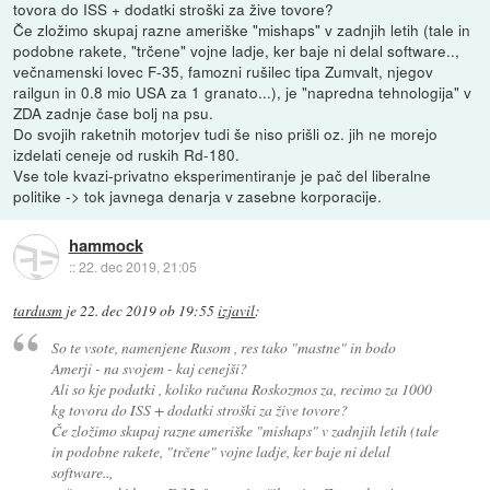
tovora do ISS + dodatki stroški za žive tovore?
Če zložimo skupaj razne ameriške "mishaps" v zadnjih letih (tale in
podobne rakete, "trčene" vojne ladje, ker baje ni delal software..,
večnamenski lovec F-35, famozni rušilec tipa Zumvalt, njegov
railgun in 0.8 mio USA za 1 granato...), je "napredna tehnologija" v
ZDA zadnje čase bolj na psu.
Do svojih raketnih motorjev tudi še niso prišli oz. jih ne morejo
izdelati ceneje od ruskih Rd-180.
Vse tole kvazi-privatno eksperimentiranje je pač del liberalne
politike -> tok javnega denarja v zasebne korporacije.
hammock
::
22. dec 2019, 21:05
tardusm
je
22. dec 2019 ob 19:55
izjavil
:
So te vsote, namenjene Rusom , res tako "mastne" in bodo
Amerji - na svojem - kaj cenejši?
Ali so kje podatki , koliko računa Roskozmos za, recimo za 1000
kg tovora do ISS + dodatki stroški za žive tovore?
Če zložimo skupaj razne ameriške "mishaps" v zadnjih letih (tale
in podobne rakete, "trčene" vojne ladje, ker baje ni delal
software..,