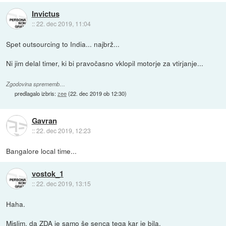
Invictus
::
22. dec 2019, 11:04
Spet outsourcing to India... najbrž...
Ni jim delal timer, ki bi pravočasno vklopil motorje za vtirjanje...
Zgodovina sprememb…
predlagalo izbris:
zee
(
22. dec 2019 ob 12:30
)
Gavran
::
22. dec 2019, 12:23
Bangalore local time...
vostok_1
::
22. dec 2019, 13:15
Haha.
Mislim, da ZDA je samo še senca tega kar je bila.