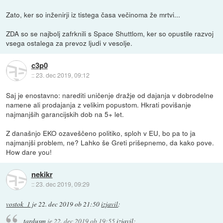
Zato, ker so inženirji iz tistega časa večinoma že mrtvi...
ZDA so se najbolj zafrknili s Space Shuttlom, ker so opustile razvoj
vsega ostalega za prevoz ljudi v vesolje.
c3p0
::
23. dec 2019, 09:12
Saj je enostavno: narediti uničenje dražje od dajanja v dobrodelne
namene ali prodajanja z velikim popustom. Hkrati povišanje
najmanjših garancijskih dob na 5+ let.
Z današnjo EKO ozaveščeno politiko, sploh v EU, bo pa to ja
najmanjši problem, ne? Lahko še Greti prišepnemo, da kako pove.
How dare you!
nekikr
::
23. dec 2019, 09:29
vostok_1
je
22. dec 2019 ob 21:50
izjavil
:
tardusm
je
22. dec 2019 ob 19:55
izjavil
: