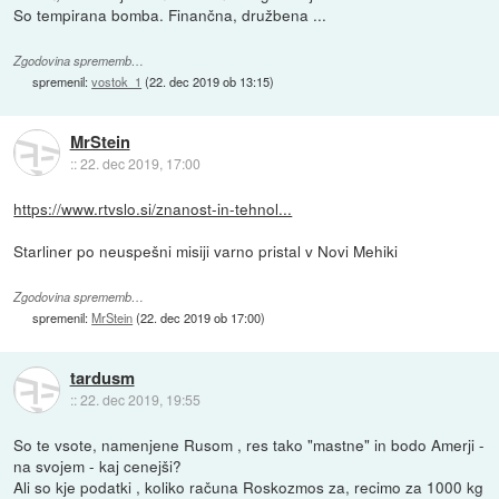
So tempirana bomba. Finančna, družbena ...
Zgodovina sprememb…
spremenil:
vostok_1
(
22. dec 2019 ob 13:15
)
MrStein
::
22. dec 2019, 17:00
https://www.rtvslo.si/znanost-in-tehnol...
Starliner po neuspešni misiji varno pristal v Novi Mehiki
Zgodovina sprememb…
spremenil:
MrStein
(
22. dec 2019 ob 17:00
)
tardusm
::
22. dec 2019, 19:55
So te vsote, namenjene Rusom , res tako "mastne" in bodo Amerji -
na svojem - kaj cenejši?
Ali so kje podatki , koliko računa Roskozmos za, recimo za 1000 kg