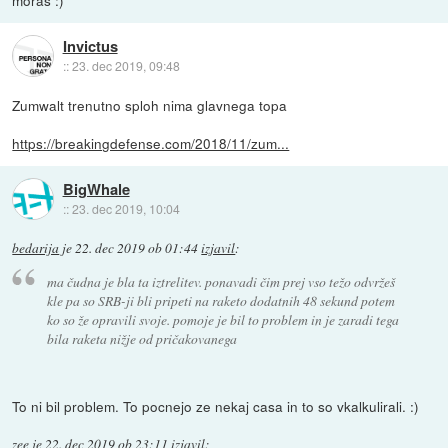
moraš :)
Invictus
::
23. dec 2019, 09:48
Zumwalt trenutno sploh nima glavnega topa
https://breakingdefense.com/2018/11/zum...
BigWhale
::
23. dec 2019, 10:04
bedarija
je
22. dec 2019 ob 01:44
izjavil
:
ma čudna je bla ta iztrelitev. ponavadi čim prej vso težo odvržeš
kle pa so SRB-ji bli pripeti na raketo dodatnih 48 sekund potem
ko so že opravili svoje. pomoje je bil to problem in je zaradi tega
bila raketa nižje od pričakovanega
To ni bil problem. To pocnejo ze nekaj casa in to so vkalkulirali. :)
zee
je
22. dec 2019 ob 23:11
izjavil
: