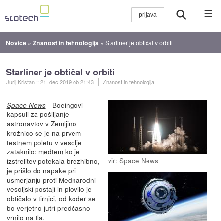
☰
Novice
»
Znanost in tehnologija
»
Starliner je obtičal v orbiti
Starliner je obtičal v orbiti
Jurij Kristan
::
21. dec 2019
ob 21:43
Znanost in tehnologija
- Boeingovi
Space News
kapsuli za pošiljanje
astronavtov v Zemljino
krožnico se je na prvem
testnem poletu v vesolje
zataknilo: medtem ko je
vir:
Space News
izstrelitev potekala brezhibno,
je
prišlo do napake
pri
usmerjanju proti Mednarodni
vesoljski postaji in plovilo je
obtičalo v tirnici, od koder se
bo verjetno jutri predčasno
vrnilo na tla.