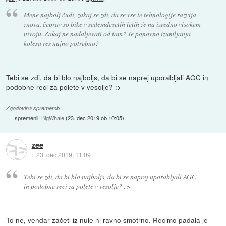
Mene najbolj čudi, zakaj se zdi, da se vse te tehnologije razvija
znova, čeprav so bike v sedemdesetih letih že na izredno visokem
nivoju. Zakaj ne nadaljevati od tam? Je ponovno izumljanja
kolesa res nujno potrebno?
Tebi se zdi, da bi blo najboljs, da bi se naprej uporabljali AGC in
podobne reci za polete v vesolje? :>
Zgodovina sprememb…
spremenil:
BigWhale
(
23. dec 2019 ob 10:05
)
zee
::
23. dec 2019, 11:09
Tebi se zdi, da bi blo najboljs, da bi se naprej uporabljali AGC
in podobne reci za polete v vesolje? :>
To ne, vendar začeti iz nule ni ravno smotrno. Recimo padala je