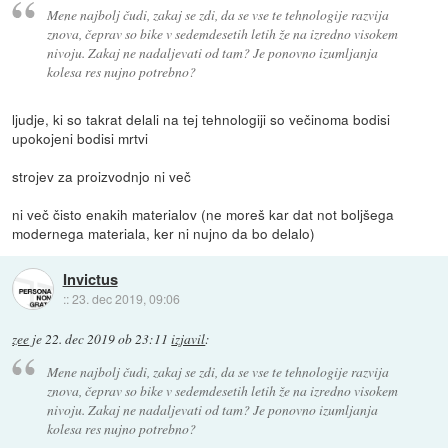
Mene najbolj čudi, zakaj se zdi, da se vse te tehnologije razvija
znova, čeprav so bike v sedemdesetih letih že na izredno visokem
nivoju. Zakaj ne nadaljevati od tam? Je ponovno izumljanja
kolesa res nujno potrebno?
ljudje, ki so takrat delali na tej tehnologiji so večinoma bodisi
upokojeni bodisi mrtvi
strojev za proizvodnjo ni več
ni več čisto enakih materialov (ne moreš kar dat not boljšega
modernega materiala, ker ni nujno da bo delalo)
Invictus
::
23. dec 2019, 09:06
zee
je
22. dec 2019 ob 23:11
izjavil
:
Mene najbolj čudi, zakaj se zdi, da se vse te tehnologije razvija
znova, čeprav so bike v sedemdesetih letih že na izredno visokem
nivoju. Zakaj ne nadaljevati od tam? Je ponovno izumljanja
kolesa res nujno potrebno?