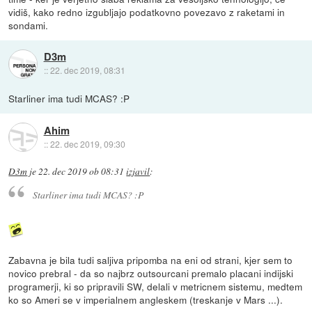
vidiš, kako redno izgubljajo podatkovno povezavo z raketami in
sondami.
D3m
::
22. dec 2019, 08:31
Starliner ima tudi MCAS? :P
Ahim
::
22. dec 2019, 09:30
D3m
je
22. dec 2019 ob 08:31
izjavil
:
Starliner ima tudi MCAS? :P
Zabavna je bila tudi saljiva pripomba na eni od strani, kjer sem to
novico prebral - da so najbrz outsourcani premalo placani indijski
programerji, ki so pripravili SW, delali v metricnem sistemu, medtem
ko so Ameri se v imperialnem angleskem (treskanje v Mars ...).