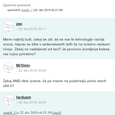
Zgodovina sprememb…
spremenil:
vostok_1
(
22. dec 2019 ob 21:50
)
zee
::
22. dec 2019, 23:11
Mene najbolj čudi, zakaj se zdi, da se vse te tehnologije razvija
znova, čeprav so bike v sedemdesetih letih že na izredno visokem
nivoju. Zakaj ne nadaljevati od tam? Je ponovno izumljanja kolesa
res nujno potrebno?
MrStein
::
22. dec 2019, 23:39
Zakaj AMD dela ryzene, če pa imamo na podstrešju polno starih
c64-k?
tardusm
::
22. dec 2019, 23:45
vostok_1
je
22. dec 2019 ob 21:50
izjavil
: