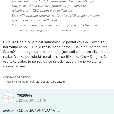
večnamenski lovec F-35, famozni rušilec tipa Zumvalt, njegov
railgun in 0.8 mio USA za 1 granato...), je "napredna
tehnologija" v ZDA zadnje čase bolj na psu.
Do svojih raketnih motorjev tudi še niso prišli oz. jih ne morejo
izdelati ceneje od ruskih Rd-180.
Vse tole kvazi-privatno eksperimentiranje je pač del liberalne
politike -> tok javnega denarja v zasebne korporacije.
F-35, kolikor je bil projekt katastrofa, je postal vrhunski lovec za
normalno ceno. Tu jih je resila masa narocil. Raketne motorje ima
SpaceX po mnogih parametrih najboljse, tudi cena izstrelitve je pod
rusko. V roku pol leta bi morali imeti certifikat za Crew Dragon. Ni
vse tako slabo, je pa res da so stroski razvoja, ko je vpletena
vojska, absurdni.
Zgodovina sprememb…
spremenilo:
hammock
(
22. dec 2019 ob 21:05
)
7982884e
::
22. dec 2019, 21:15
tardusm
je
22. dec 2019 ob 19:55
izjavil
: