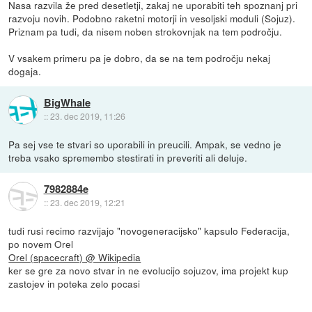
Nasa razvila že pred desetletji, zakaj ne uporabiti teh spoznanj pri
razvoju novih. Podobno raketni motorji in vesoljski moduli (Sojuz).
Priznam pa tudi, da nisem noben strokovnjak na tem področju.
V vsakem primeru pa je dobro, da se na tem področju nekaj
dogaja.
BigWhale
::
23. dec 2019, 11:26
Pa sej vse te stvari so uporabili in preucili. Ampak, se vedno je
treba vsako spremembo stestirati in preveriti ali deluje.
7982884e
::
23. dec 2019, 12:21
tudi rusi recimo razvijajo "novogeneracijsko" kapsulo Federacija,
po novem Orel
Orel (spacecraft) @ Wikipedia
ker se gre za novo stvar in ne evolucijo sojuzov, ima projekt kup
zastojev in poteka zelo pocasi