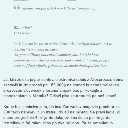
njegov railgun in 0.8 mio USA za 1 granato...)
Wait, what?
Ti to resno?
Za kilogram kovine in malo elektronike 1 miljon dolarjev? A to
je tistih Weimarskih ali kako.
Oh, you millitary industrial complex you...i might have
supported you, when you used to make cool shit. Sedaj je zgolj
neka mafijska pijavka prisesana na moda davkoplačevalcev.
Ja, kila železa je par centov, elektroniko dobiš z Aliexpressa, doma
sestaviš in jim prodaš po 150.000$ na komad in nehaš biti reven,
brezvezen slovenček s foruma ampak boš pil koktejle z
manekenkami v Miamiju? Odloži pivo za trenutek pa boš uspel!
Kar je bolj zanimivo je to, da ima Zumwaltov magazin prostora za
600 takih nabojev in jih izstreli do 10 na minuto. Se pravi ladja, ki
stane pregrešnih 4 milijarde dolarjev, ima še za pol milijarde
izstrelkov in 80 raket, ki so po dva milijona. Pa še natankat jo