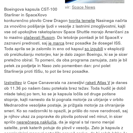
vir:
Space News
Boeingova kapsula CST-100
Starliner in SpaceXovo
konkurenčno plovilo Crew Dragon
tvorita temelje
Nasinega načrta
za vnovično pošiljanje ljudi v vesolje z lastnimi zmogljivostmi, kajti
vse od upokojitve raketoplanov Space Shuttle morajo Američani za
to mastno
plačevati Rusom
. Do letošnje pomladi je bil SpaceX v
zaznavni prednosti, saj
je marca
brez posadke že dosegel ISS.
Toda aprila se je zalomilo in eno od kapsul
so izgubili
v eksploziji
ob preizkušanju motorjev, kar je dalo zagon Boeingu, ki se je sicer
pretežno obiral. To pomeni, da oba programa zamujata, zato je bil
petek za podjetje in Naso zelo pomemben dan: prvi polet
Starlinerja proti ISSu, to pot še brez posadke.
Izstrelitev
iz Cape Canaverala na zanesljivi
raketi Atlas V
je danes
ob 11.36 po našem času potekala brez težav. Toda hudič je dobil
mlade takoj po tem, ko se je kapsula ločila od druge potisne
stopnje, kajti namesto da bi pognala motorje za utirjanje v orbito
Mednarodne vesoljske postaje, je prižgala motorje za ohranjanje
smeri. Ko so nadzorniki to opazili, je prišlo do nove nerodnosti, saj
je njihov ukaz za popravke do plovila potoval več minut, in sicer
spričo
nesrečnega naključja
, da je signal s tal ravno menjal
satelite, prek katerih potuje do plovil v vesolju. Zato je kapsula z
nesmiselnimi manevri potrošila preveč goriva, da bi sploh lahko še