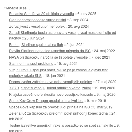
Preberite si še…
Posadka Šendžova 20 obtičala v vesolju
::
6. nov 2025
Starliner brez posadke varno pristal
::
8. sep 2024
Združljivost v vesolju: primer oblek
::
20. avg 2024
Zaradi Starlinerja bosta astronavta v vesolju vsaj mesec dni dlje od
načrtov
::
25. jun 2024
Boeing Starliner spet ostal na tleh
::
2. jun 2024
Plovilo Starliner naposled uspešno prispelo do ISS
::
24. maj 2022
NASA pri SpaceXu naročila še tri polete v vesolje
::
7. dec 2021
Starliner ima spet probleme
::
15. avg 2021
Virgin Orbitu uspel prvi polet, NASA pa je zamočila glavni test
motorjev rakete SLS
::
18. jan 2021
Danes zvečer začetek nove dobe vesoljskih poletov
::
27. maj 2020
X-37B je spet v vesolju, tokrat približno vemo, zakaj
::
19. maj 2020
Kitajska uspešno preizkusila novo vesoljsko kapsulo
::
9. maj 2020
SpaceXov Crew Dragon prestal ultimativni test
::
9. mar 2019
SpaceX-ova kapsula za prevoz ljudi prihaja na ISS
::
3. mar 2019
Zelena luč za SpaceXov prelomni polet prihodnji konec tedna
::
24.
feb 2019
Testne izstrelitve ameriških raket s posadko so se spet zamaknile
::
9.
feb 2019