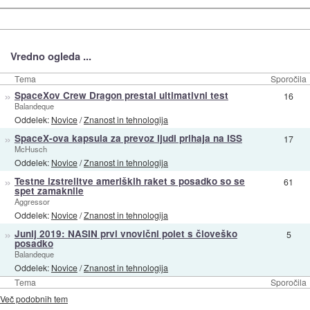
Vredno ogleda ...
Tema
Sporočila
»
SpaceXov Crew Dragon prestal ultimativni test
16
Balandeque
Oddelek:
Novice
/
Znanost in tehnologija
»
SpaceX-ova kapsula za prevoz ljudi prihaja na ISS
17
McHusch
Oddelek:
Novice
/
Znanost in tehnologija
»
Testne izstrelitve ameriških raket s posadko so se
61
spet zamaknile
Aggressor
Oddelek:
Novice
/
Znanost in tehnologija
»
Junij 2019: NASIN prvi vnovični polet s človeško
5
posadko
Balandeque
Oddelek:
Novice
/
Znanost in tehnologija
Tema
Sporočila
Več podobnih tem