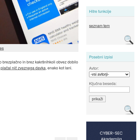
Hitre funkcije
seznam tem
es
Posebni izpisi
o brezplačno in brez kakršnihkoli obvez dobilo
 plačal nič zveznega davka
, enako kot lani.
Avtor:
Ključna beseda: