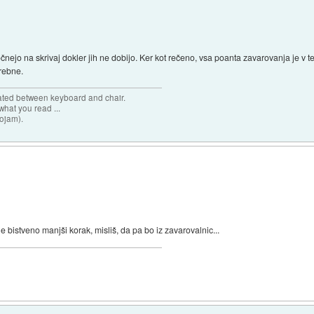
nejo na skrivaj dokler jih ne dobijo. Ker kot rečeno, vsa poanta zavarovanja je v t
rebne.
cated between keyboard and chair.
hat you read ...
sojam).
je bistveno manjši korak, misliš, da pa bo iz zavarovalnic...