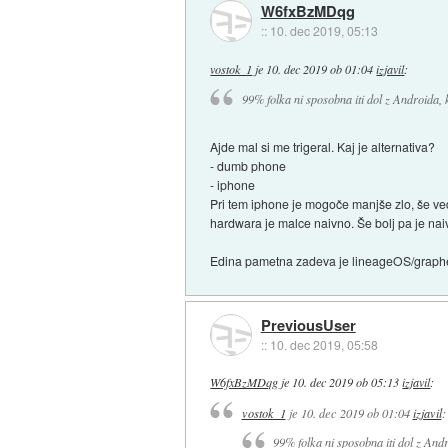
W6fxBzMDqg
::
10. dec 2019, 05:13
vostok_1
je
10. dec 2019 ob 01:04
izjavil
:
99% folka ni sposobna iti dol z Androida, k
Ajde mal si me trigeral. Kaj je alternativa?
- dumb phone
- iphone
Pri tem iphone je mogoče manjše zlo, še ve
hardwara je malce naivno. Še bolj pa je nai
Edina pametna zadeva je lineageOS/graphen
PreviousUser
::
10. dec 2019, 05:58
W6fxBzMDqg
je
10. dec 2019 ob 05:13
izjavil
:
vostok_1
je
10. dec 2019 ob 01:04
izjavil
:
99% folka ni sposobna iti dol z Andr