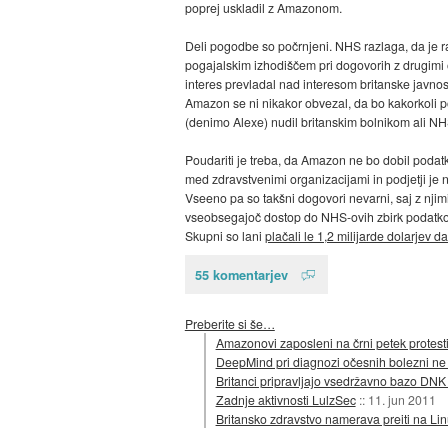
poprej uskladil z Amazonom.
Deli pogodbe so počrnjeni. NHS razlaga, da je r
pogajalskim izhodiščem pri dogovorih z drugimi 
interes prevladal nad interesom britanske javnos
Amazon se ni nikakor obvezal, da bo kakorkoli 
(denimo Alexe) nudil britanskim bolnikom ali N
Poudariti je treba, da Amazon ne bo dobil podat
med zdravstvenimi organizacijami in podjetji je n
Vseeno pa so takšni dogovori nevarni, saj z njim
vseobsegajoč dostop do NHS-ovih zbirk podatkov, 
Skupni so lani
plačali le 1,2 milijarde dolarjev d
55 komentarjev
Preberite si še…
Amazonovi zaposleni na črni petek protest
DeepMind pri diagnozi očesnih bolezni ne 
Britanci pripravljajo vsedržavno bazo DNK
Zadnje aktivnosti LulzSec
::
11. jun 2011
Britansko zdravstvo namerava preiti na Li