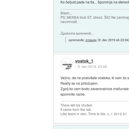
Ko čeljust pade na tla... Spominja na stereo
Biseri...
PS: MENSA klub ST, obvoz. ŠIC! Ne zanimajo
neumnosti.
Zgodovina sprememb…
spremenilo:
zmaugy
(
9. dec 2019 ob 23:34
vostok_1
::
9. dec 2019, 23:48
Važno, da ne poslušate vostoka, ki vam že sk
Really se ne pritožujem.
Zgolj ko vam bodo zavarovalnice zračunale 
spomnite name.
There will be chutes!
It came from the lab.
Like tears in rain. Time to die. v_1 2012-21