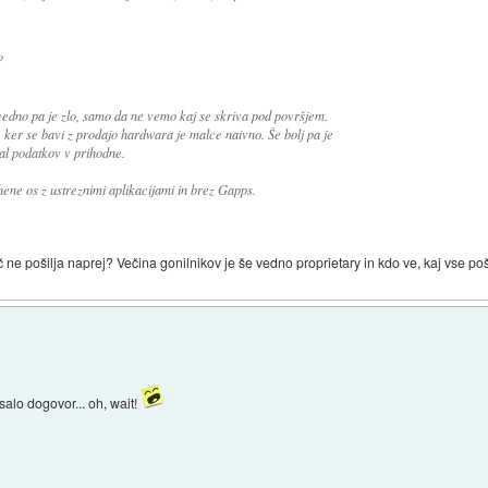
?
vedno pa je zlo, samo da ne vemo kaj se skriva pod površjem.
 ker se bavi z prodajo hardwara je malce naivno. Še bolj pa je
jal podatkov v prihodne.
ne os z ustreznimi aplikacijami in brez Gapps.
 ne pošilja naprej? Večina gonilnikov je še vedno proprietary in kdo ve, kaj vse poši
alo dogovor... oh, wait!