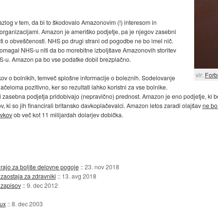
azlog v tem, da bi to škodovalo Amazonovim (!) interesom in
organizacijami. Amazon je ameriško podjetje, pa je njegov zasebni
ti o obveščenosti. NHS po drugi strani od pogodbe ne bo imel nič.
pomagal NHS-u niti da bo morebitne izboljšave Amazonovih storitev
HS-u. Amazon pa bo vse podatke dobil brezplačno.
vir:
Forb
kov o bolnikih, temveč splošne informacije o boleznih. Sodelovanje
ačeloma pozitivno, ker so rezultati lahko koristni za vse bolnike.
i zasebna podjetja pridobivajo (nepravično) prednost. Amazon je eno podjetje, ki b
ki so jih financirali britansko davkoplačevalci. Amazon letos zaradi olajšav
ne bo
avkov
ob več kot 11 milijardah dolarjev dobička.
irajo za boljše delovne pogoje
::
23. nov 2018
zaostaja za zdravniki
::
13. avg 2018
 zapisov
::
9. dec 2012
nux
::
8. dec 2003