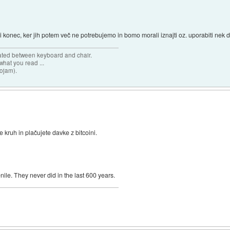
 konec, ker jih potem več ne potrebujemo in bomo morali iznajti oz. uporabiti nek dr
cated between keyboard and chair.
hat you read ...
sojam).
e kruh in plačujete davke z bitcoini.
ile. They never did in the last 600 years.