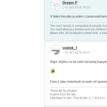
Gregor P
::
10. dec 2019, 00:23
V tistem trenutku je potem z zavarovalnicami
The main failure in computers is usually lo
You read what you believe and you believe w
Nisam čit'o, ali osudjujem (nisem bral, a ob
vostok_1
::
10. dec 2019, 00:31
Right. Vrjetno na isti način kot sedaj kupujet
Face it, take malenkosti ne bodo nič spremen
There will be chutes!
It came from the lab.
Like tears in rain. Time to die. v_1 2012-21