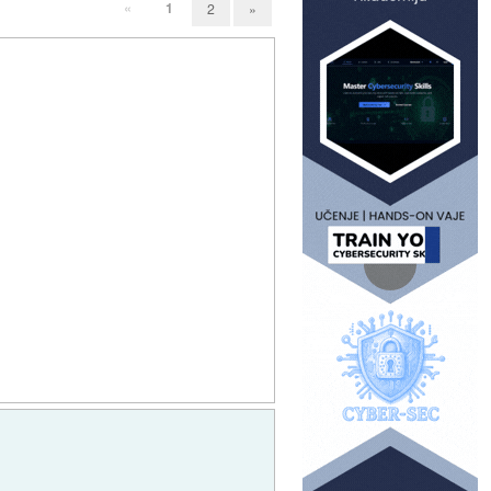
«
1
2
»