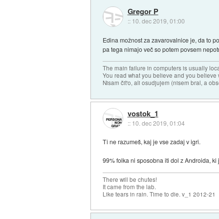
Gregor P
::
10. dec 2019, 01:00
Edina možnost za zavarovalnice je, da to poč
pa tega nimajo več so potem povsem nepot
The main failure in computers is usually lo
You read what you believe and you believe w
Nisam čit'o, ali osudjujem (nisem bral, a ob
vostok_1
::
10. dec 2019, 01:04
Ti ne razumeš, kaj je vse zadaj v igri.
99% folka ni sposobna iti dol z Androida, ki 
There will be chutes!
It came from the lab.
Like tears in rain. Time to die. v_1 2012-21