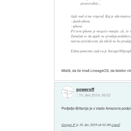
zavarovalnic...
Ajde mal si me trigeral. Kaj je alternativa
- dumb phone
- iphone
Pri tem iphone je mogoče manjše zlo, še 
Zanašati se da apple ne prodaja podatkov,
naivno pričakovati, da nikoli ne bo proda
Edina pametna zadeva je lineageOS/graphe
Misliš, da če imaš LineageOS, da telefon nič
poweroff
::
10. dec 2019, 06:52
Podjetje Britanija je z vlado Amazona podpis
Gregor P
je
10. dec 2019 ob 01:00
izjavil
: