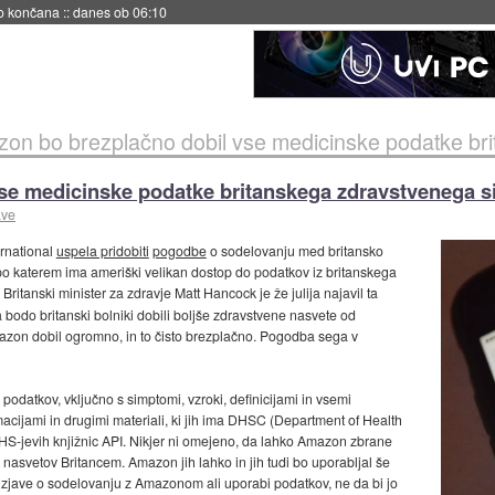
s ob 06:09
on bo brezplačno dobil vse medicinske podatke britan
se medicinske podatke britanskega zdravstvenega s
ave
rnational
uspela pridobiti
pogodbe
o sodelovanju med britansko
 katerem ima ameriški velikan dostop do podatkov iz britanskega
 Britanski minister za zdravje Matt Hancock je že julija najavil ta
a bodo britanski bolniki dobili boljše zdravstvene nasvete od
zon dobil ogromno, in to čisto brezplačno. Pogodba sega v
datkov, vključno s simptomi, vzroki, definicijami in vsemi
acijami in drugimi materiali, ki jih ima DHSC (Department of Health
HS-jevih knjižnic API. Nikjer ni omejeno, da lahko Amazon zbrane
 nasvetov Britancem. Amazon jih lahko in jih tudi bo uporabljal še
zjave o sodelovanju z Amazonom ali uporabi podatkov, ne da bi jo