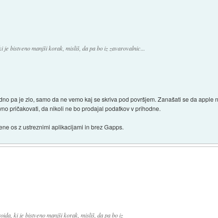
i je bistveno manjši korak, misliš, da pa bo iz zavarovalnic...
dno pa je zlo, samo da ne vemo kaj se skriva pod površjem. Zanašati se da apple n
vno pričakovati, da nikoli ne bo prodajal podatkov v prihodne.
e os z ustreznimi aplikacijami in brez Gapps.
oida, ki je bistveno manjši korak, misliš, da pa bo iz