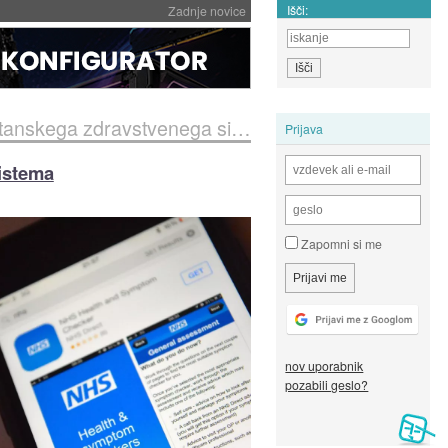
Išči:
Zadnje novice
skega zdravstvenega sistema
Prijava
istema
Zapomni si me
nov uporabnik
pozabili geslo?