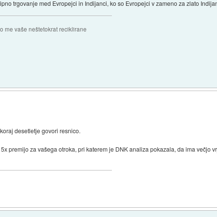
tipno trgovanje med Evropejci in Indijanci, ko so Evropejci v zameno za zlato Indijan
 me vaše neštetokrat reciklirane
)
oraj desetletje govori resnico.
5x premijo za vašega otroka, pri katerem je DNK analiza pokazala, da ima večjo vr