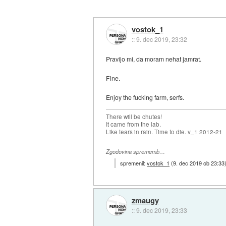
vostok_1
::
9. dec 2019, 23:32
Pravijo mi, da moram nehat jamrat.
Fine.
Enjoy the fucking farm, serfs.
There will be chutes!
It came from the lab.
Like tears in rain. Time to die. v_1 2012-21
Zgodovina sprememb…
spremenil:
vostok_1
(
9. dec 2019 ob 23:33
zmaugy
::
9. dec 2019, 23:33