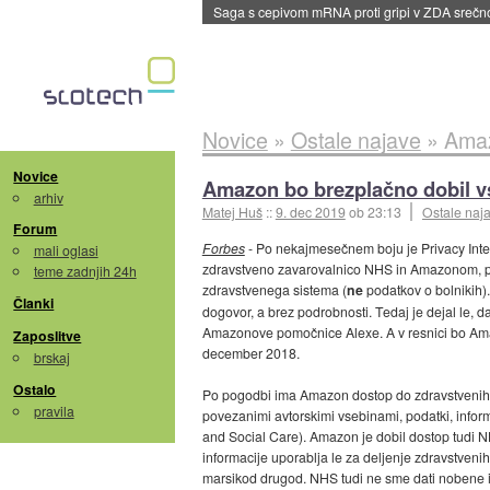
BMW v vozilih začel predvajati reklame
::
dane
Novice
»
Ostale najave
»
Amaz
Novice
Amazon bo brezplačno dobil v
arhiv
Matej Huš
::
9. dec 2019
ob 23:13
Ostale naj
Forum
Forbes
- Po nekajmesečnem boju je Privacy Inte
mali oglasi
zdravstveno zavarovalnico NHS in Amazonom, po
teme zadnjih 24h
zdravstvenega sistema (
ne
podatkov o bolnikih).
Članki
dogovor, a brez podrobnosti. Tedaj je dejal le, d
Amazonove pomočnice Alexe. A v resnici bo Ama
Zaposlitve
december 2018.
brskaj
Ostalo
Po pogodbi ima Amazon dostop do zdravstvenih po
pravila
povezanimi avtorskimi vsebinami, podatki, inform
and Social Care). Amazon je dobil dostop tudi N
informacije uporablja le za deljenje zdravstvenih
marsikod drugod. NHS tudi ne sme dati nobene i