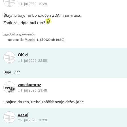
::
1. jul 2020, 19:29
Škrjanc baje ne bo izročen ZDA in se vrača.
Znak za kripto bull run?
Zgodovina sprememb…
spremenilo:
Vazelin
(
1. jul 2020 ob 19:30
)
OK.d
::
1. jul 2020, 22:50
Baje, vir?
zasekamroz
::
1. jul 2020, 23:48
upajmo da res, treba zaščitit svoje državljane
xxxul
::
2. jul 2020, 10:23