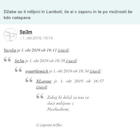
Džabe so ti milijoni in Lamboti, če si v zaporu in te po možnosti še
kdo natepava
Sp3m
::
1. okt 2019, 19:14
Vazelin
je
1. okt 2019 ob 19:11
izjavil
:
Sp3m
je
1. okt 2019 ob 18:38
izjavil
:
gruntfürmich
je
1. okt 2019 ob 18:34
izjavil
:
XLapsus
je
1. okt 2019 ob 16:57
izjavil
:
Zakaj bi delal za nsa ce
sluzi milijone z
Nicehashom.
iz zapora težko.