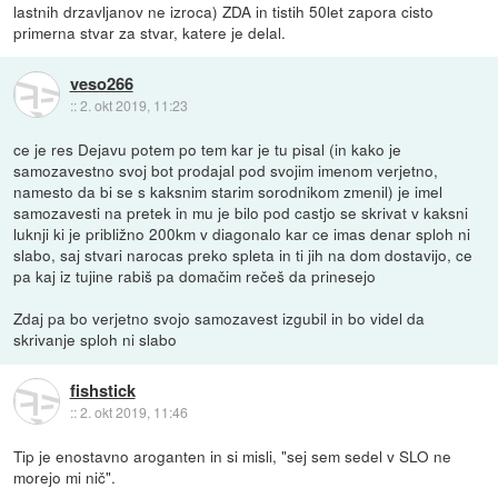
lastnih drzavljanov ne izroca) ZDA in tistih 50let zapora cisto
primerna stvar za stvar, katere je delal.
veso266
::
2. okt 2019, 11:23
ce je res Dejavu potem po tem kar je tu pisal (in kako je
samozavestno svoj bot prodajal pod svojim imenom verjetno,
namesto da bi se s kaksnim starim sorodnikom zmenil) je imel
samozavesti na pretek in mu je bilo pod castjo se skrivat v kaksni
luknji ki je približno 200km v diagonalo kar ce imas denar sploh ni
slabo, saj stvari narocas preko spleta in ti jih na dom dostavijo, ce
pa kaj iz tujine rabiš pa domačim rečeš da prinesejo
Zdaj pa bo verjetno svojo samozavest izgubil in bo videl da
skrivanje sploh ni slabo
fishstick
::
2. okt 2019, 11:46
Tip je enostavno aroganten in si misli, "sej sem sedel v SLO ne
morejo mi nič".