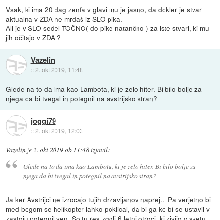
Vsak, ki ima 20 dag zenfa v glavi mu je jasno, da dokler je stvar
aktualna v ZDA ne mrdaš iz SLO pika.
Ali je v SLO sedel TOČNO( do pike natančno ) za iste stvari, ki mu
jih očitajo v ZDA ?
Vazelin
::
2. okt 2019, 11:48
Glede na to da ima kao Lambota, ki je zelo hiter. Bi bilo bolje za
njega da bi tvegal in potegnil na avstrijsko stran?
joggi79
::
2. okt 2019, 12:03
Vazelin
je
2. okt 2019 ob 11:48
izjavil
:
Glede na to da ima kao Lambota, ki je zelo hiter. Bi bilo bolje za
njega da bi tvegal in potegnil na avstrijsko stran?
Ja ker Avstrijci ne izrocajo tujih drzavljanov naprej... Pa verjetno bi
med begom se helikopter lahko poklical, da bi ga ko bi se ustavil v
zastoju potegnil ven. So tu res zgolj 6 letni otroci, ki zivijo v svetu