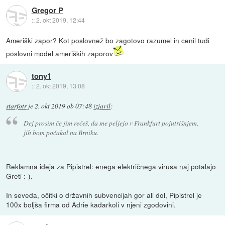
Gregor P
::
2. okt 2019, 12:44
Ameriški zapor? Kot poslovnež bo zagotovo razumel in cenil tudi
poslovni model ameriških zaporov
tony1
::
2. okt 2019, 13:08
starfotr
je
2. okt 2019 ob 07:48
izjavil
:
Dej prosim če jim rečeš, da me peljejo v Frankfurt pojutrišnjem,
jih bom počakal na Brniku.
Reklamna ideja za Pipistrel: enega električnega virusa naj potalajo
Greti :-).
In seveda, očitki o državnih subvencijah gor ali dol, Pipistrel je
100x boljša firma od Adrie kadarkoli v njeni zgodovini.