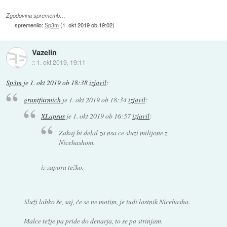
Zgodovina sprememb…
spremenilo:
Sp3m
(
1. okt 2019 ob 19:02
)
Vazelin
::
1. okt 2019, 19:11
Sp3m
je
1. okt 2019 ob 18:38
izjavil
:
gruntfürmich
je
1. okt 2019 ob 18:34
izjavil
:
XLapsus
je
1. okt 2019 ob 16:57
izjavil
:
Zakaj bi delal za nsa ce sluzi milijone z
Nicehashom.
iz zapora težko.
Služi lahko še, saj, če se ne motim, je tudi lastnik Nicehasha.
Malce težje pa pride do denarja, to se pa strinjam.