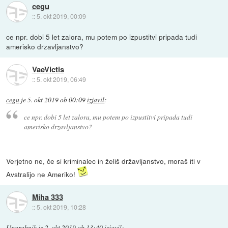
cegu
::
5. okt 2019, 00:09
ce npr. dobi 5 let zalora, mu potem po izpustitvi pripada tudi
amerisko drzavljanstvo?
VaeVictis
::
5. okt 2019, 06:49
cegu
je
5. okt 2019 ob 00:09
izjavil
:
ce npr. dobi 5 let zalora, mu potem po izpustitvi pripada tudi
amerisko drzavljanstvo?
Verjetno ne, če si kriminalec in želiš državljanstvo, moraš iti v
Avstralijo ne Ameriko!
Miha 333
::
5. okt 2019, 10:28
Uporabnik
je
2. okt 2019 ob 13:40
izjavil
: