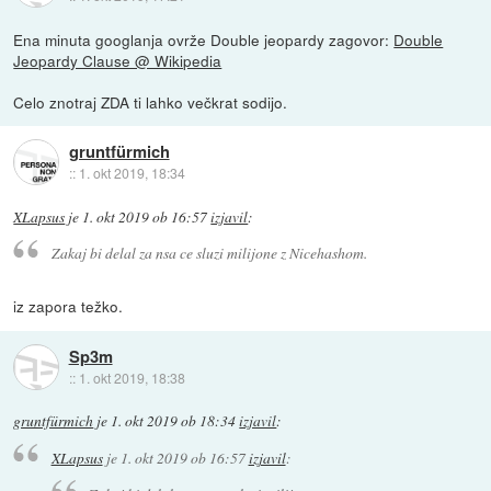
Ena minuta googlanja ovrže Double jeopardy zagovor:
Double
Jeopardy Clause @ Wikipedia
Celo znotraj ZDA ti lahko večkrat sodijo.
gruntfürmich
::
1. okt 2019, 18:34
XLapsus
je
1. okt 2019 ob 16:57
izjavil
:
Zakaj bi delal za nsa ce sluzi milijone z Nicehashom.
iz zapora težko.
Sp3m
::
1. okt 2019, 18:38
gruntfürmich
je
1. okt 2019 ob 18:34
izjavil
:
XLapsus
je
1. okt 2019 ob 16:57
izjavil
: