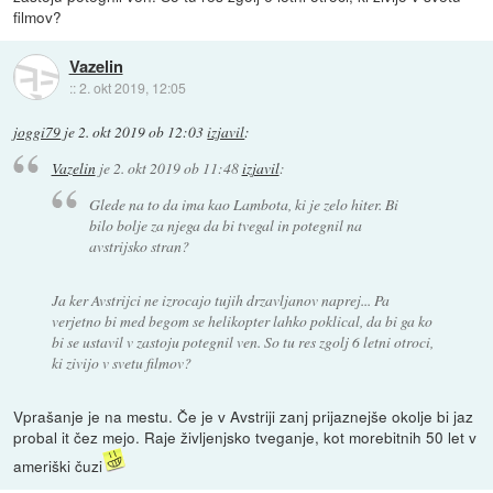
filmov?
Vazelin
::
2. okt 2019, 12:05
joggi79
je
2. okt 2019 ob 12:03
izjavil
:
Vazelin
je
2. okt 2019 ob 11:48
izjavil
:
Glede na to da ima kao Lambota, ki je zelo hiter. Bi
bilo bolje za njega da bi tvegal in potegnil na
avstrijsko stran?
Ja ker Avstrijci ne izrocajo tujih drzavljanov naprej... Pa
verjetno bi med begom se helikopter lahko poklical, da bi ga ko
bi se ustavil v zastoju potegnil ven. So tu res zgolj 6 letni otroci,
ki zivijo v svetu filmov?
Vprašanje je na mestu. Če je v Avstriji zanj prijaznejše okolje bi jaz
probal it čez mejo. Raje življenjsko tveganje, kot morebitnih 50 let v
ameriški čuzi