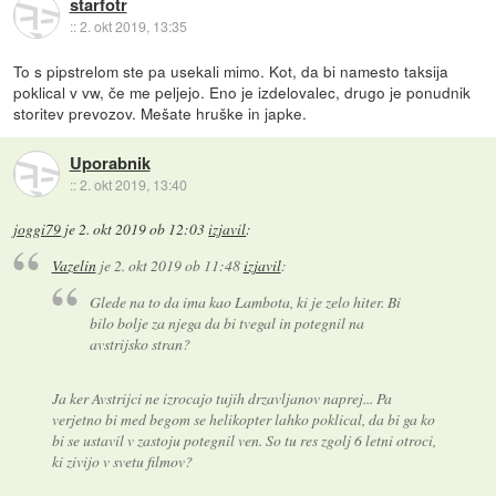
starfotr
::
2. okt 2019, 13:35
To s pipstrelom ste pa usekali mimo. Kot, da bi namesto taksija
poklical v vw, če me peljejo. Eno je izdelovalec, drugo je ponudnik
storitev prevozov. Mešate hruške in japke.
Uporabnik
::
2. okt 2019, 13:40
joggi79
je
2. okt 2019 ob 12:03
izjavil
:
Vazelin
je
2. okt 2019 ob 11:48
izjavil
:
Glede na to da ima kao Lambota, ki je zelo hiter. Bi
bilo bolje za njega da bi tvegal in potegnil na
avstrijsko stran?
Ja ker Avstrijci ne izrocajo tujih drzavljanov naprej... Pa
verjetno bi med begom se helikopter lahko poklical, da bi ga ko
bi se ustavil v zastoju potegnil ven. So tu res zgolj 6 letni otroci,
ki zivijo v svetu filmov?