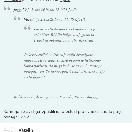
joggi79
je
2. okt 2019 ob 12:03
izjavil
:
Vazelin
je
2. okt 2019 ob 11:48
izjavil
:
Glede na to da ima kao Lambota, ki je
zelo hiter. Bi bilo bolje za njega da bi
tvegal in potegnil na avstrijsko stran?
Ja ker Avstrijci ne izrocajo tujih drzavljanov
naprej... Pa verjetno bi med begom se helikopter
lahko poklical, da bi ga ko bi se ustavil v zastoju
potegnil ven. So tu res zgolj 6 letni otroci, ki zivijo v
svetu filmov?
Kolikor vem jih ne izročajo. Poguglej Karner doping.
Karnerja so avstrijci izpustili na prostost proti varščini, nato pa je
pobegnil v Slo.
Vazelin