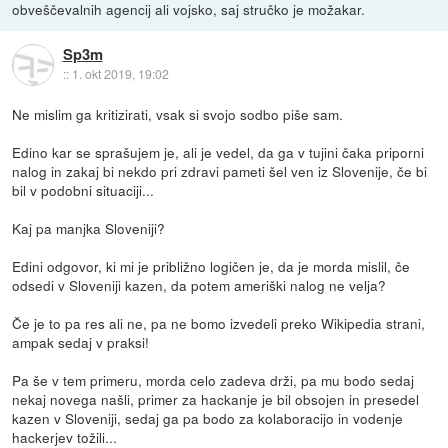
obveščevalnih agencij ali vojsko, saj stručko je možakar.
Sp3m
::
1. okt 2019, 19:02
Ne mislim ga kritizirati, vsak si svojo sodbo piše sam.
Edino kar se sprašujem je, ali je vedel, da ga v tujini čaka priporni
nalog in zakaj bi nekdo pri zdravi pameti šel ven iz Slovenije, če bi
bil v podobni situaciji...
Kaj pa manjka Sloveniji?
Edini odgovor, ki mi je približno logičen je, da je morda mislil, če
odsedi v Sloveniji kazen, da potem ameriški nalog ne velja?
Če je to pa res ali ne, pa ne bomo izvedeli preko Wikipedia strani,
ampak sedaj v praksi!
Pa še v tem primeru, morda celo zadeva drži, pa mu bodo sedaj
nekaj novega našli, primer za hackanje je bil obsojen in presedel
kazen v Sloveniji, sedaj ga pa bodo za kolaboracijo in vodenje
hackerjev tožili...