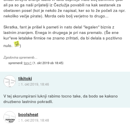
ali pa so ga naši prijatelji iz Čezlužja povabili na kak sestanek za
obetaven posel (kot je nekdo že napisal, ker so to že počeli za npr.
nekoliko večje pirate). Morda celo bolj verjetno to drugo...
Skratka, fant je prišel k pameti in nato delal *legalen* biznis z
lastnim znanjem. Enega in drugega je pri nas premalo. (Še ene
kur*eve letalske firmice ne znamo zrihtati, da bi delala s pozitivno
nulo.
)
Zgodovina sprememb…
spremenil:
tony1
(
1. okt 2019 ob 18:45
)
tikitoki
::
1. okt 2019, 18:46
V tej skorumpirani luknji rabimo tocno take, da bodo se kaksno
druzbeno lastnino pokradli.
boolsheat
::
1. okt 2019, 18:48