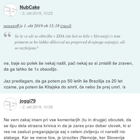
NubCake
::
2. okt 2019, 10:23
poweroff
je
1. okt 2019 ob 12:18
izjavil
:
Se že ve ali so obtožbe v ZDA iste kot so bile v Sloveniji (v tem
primeru se bo lahko skliceval na prepoved dvojnega sojenja), ali
so razširjene?
ne, baje so polek še nekaj našli, pač nekaj so si zmislili še zraven,
da ga lahko še 1x obsodijo.
Jaz predlagam, da ga potem po 50 letih še Brazilija za 20 let
vzame, pa potem še Kitajska do smrti, če nebo že prej umrl. /s
joggi79
::
2. okt 2019, 10:39
Ne vem zakaj imam pri vse komentarjih (tu in drugje) obcutek, da
se tipu dela strasna krivica in da je zares prav dober clovek, ki si
res ne zasluzi preganjajanja saj v celem zivljenju ni naredil nic
slabega. Kar se mene tice, je izrocitev (Nemcije, ker Slovenija