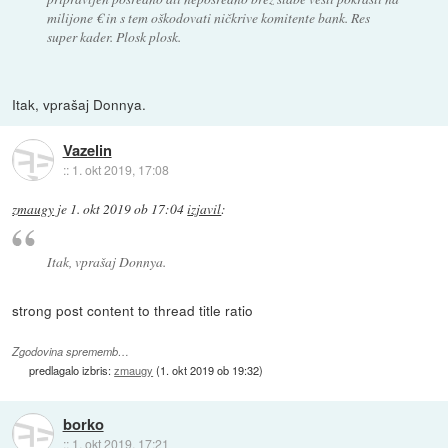
milijone € in s tem oškodovati ničkrive komitente bank. Res
super kader. Plosk plosk.
Itak, vprašaj Donnya.
Vazelin
::
1. okt 2019, 17:08
zmaugy
je
1. okt 2019 ob 17:04
izjavil
:
Itak, vprašaj Donnya.
strong post content to thread title ratio
Zgodovina sprememb…
predlagalo izbris:
zmaugy
(
1. okt 2019 ob 19:32
)
borko
::
1. okt 2019, 17:21