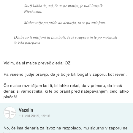
Služi lahko še, saj, če se ne motim, je tudi lastnik
Nicehasha.
Malce težje pa pride do denarja, to se pa strinjam.
Džabe so ti milijoni in Lamboti, če si v zaporu in te po možnosti
še kdo natepava
Vidim, da si malce preveč gledal OZ.
Pa vseeno ljudje pravijo, da je bolje biti bogat v zaporu, kot reven.
Če malce razmišljam kot ti, bi lahko rekel, da v primeru, da imaš
denar, si varnostnika, ki te bo branil pred natepavanjem, celo lahko
plačaš!
Vazelin
::
1. okt 2019, 19:16
No, če ima denarja za izvoz na razpolago, mu sigurno v zaporu ne