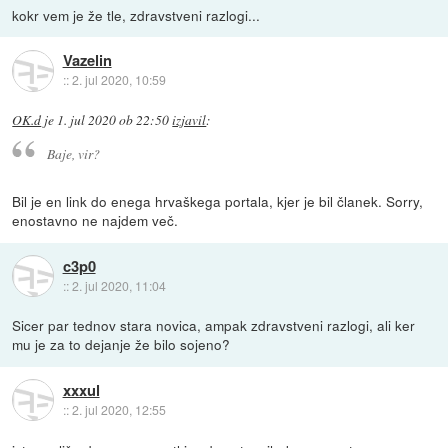
kokr vem je že tle, zdravstveni razlogi...
Vazelin
::
2. jul 2020, 10:59
OK.d
je
1. jul 2020 ob 22:50
izjavil
:
Baje, vir?
Bil je en link do enega hrvaškega portala, kjer je bil članek. Sorry,
enostavno ne najdem več.
c3p0
::
2. jul 2020, 11:04
Sicer par tednov stara novica, ampak zdravstveni razlogi, ali ker
mu je za to dejanje že bilo sojeno?
xxxul
::
2. jul 2020, 12:55