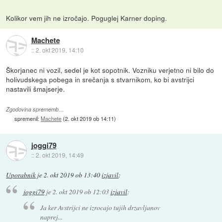
Kolikor vem jih ne izročajo. Poguglej Karner doping.
Machete
::
2. okt 2019, 14:10
Škorjanec ni vozil, sedel je kot sopotnik. Vozniku verjetno ni bilo do
holivudskega pobega in srečanja s stvarnikom, ko bi avstrijci
nastavili šmajserje.
Zgodovina sprememb…
spremenil:
Machete
(
2. okt 2019 ob 14:11
)
joggi79
::
2. okt 2019, 14:49
Uporabnik
je
2. okt 2019 ob 13:40
izjavil
:
joggi79
je
2. okt 2019 ob 12:03
izjavil
:
Ja ker Avstrijci ne izrocajo tujih drzavljanov
naprej...