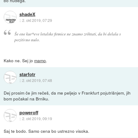
bo hudega.
shadeX
::
2. okt 2019, 07:29
Še ene kur*eve letalske firmice ne znamo zrihtati, da bi delala s
pozitivno nulo.
Kako ne. Sej jo
mamo
.
starfotr
::
2. okt 2019, 07:48
Dej prosim če jim rečeš, da me peljejo v Frankfurt pojutrišnjem, jih
bom počakal na Brniku.
poweroff
::
2. okt 2019, 09:19
Saj te bodo. Samo cena bo ustrezno visoka.