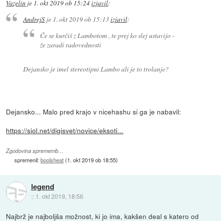
Vazelin
je
1. okt 2019 ob 15:24
izjavil
:
AndrejS
je
1. okt 2019 ob 15:13
izjavil
:
Če se kurčiš z Lambotom , te prej ko slej ustavijo -
že zaradi radovednosti
Dejansko je imel stereotipni Lambo ali je to trolanje?
Dejansko... Malo pred krajo v nicehashu si ga je nabavil:
https://siol.net/digisvet/novice/eksoti...
Zgodovina sprememb…
spremenil:
boolsheat
(
1. okt 2019 ob 18:55
)
legend
::
1. okt 2019, 18:56
Najbrž je najboljša možnost, ki jo ima, kakšen deal s katero od