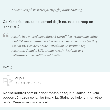
Kolikor vem jih ne izročajo. Poguglej Karner doping.
Ce Karnerja niso, se ne pomeni da jih ne, tako da keep on
googling ;)
Austria has entered into bilateral extradition treaties that either
establish an extradition regime between these countries (as they
are not EU member) or the Extradition Convention (eg,
Australia, Canada, US), or that specify the rights and
obligations from multilateral treaties.
Bo? ;)
c3p0
::
2. okt 2019, 15:10
Na tisti kontroli sem bil dober mesec nazaj in ni šanse, da kam
pobegneš, razen če lambo ima krila. Stalno so kolone in umetne
ovire. Mene sicer niso ustavili ;)