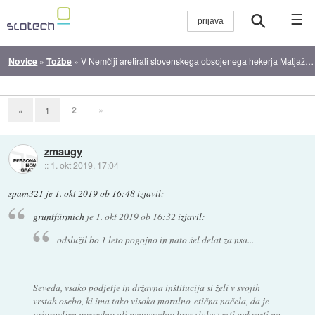
☰
Novice
»
Tožbe
»
V Nemčiji aretirali slovenskega obsojenega hekerja Matjaža Škorjanca
2
»
«
1
zmaugy
::
1. okt 2019, 17:04
spam321
je
1. okt 2019 ob 16:48
izjavil
:
gruntfürmich
je
1. okt 2019 ob 16:32
izjavil
:
odslužil bo 1 leto pogojno in nato šel delat za nsa...
Seveda, vsako podjetje in državna inštitucija si želi v svojih
vrstah osebo, ki ima tako visoka moralno-etična načela, da je
pripravljen posredno ali neposredno brez slabe vesti pokrasti na