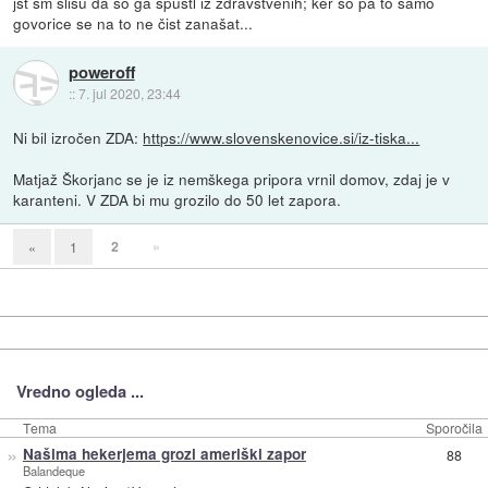
jst sm slišu da so ga spustl iz zdravstvenih; ker so pa to samo
govorice se na to ne čist zanašat...
poweroff
::
7. jul 2020, 23:44
Ni bil izročen ZDA:
https://www.slovenskenovice.si/iz-tiska...
Matjaž Škorjanc se je iz nemškega pripora vrnil domov, zdaj je v
karanteni. V ZDA bi mu grozilo do 50 let zapora.
2
»
«
1
Vredno ogleda ...
Tema
Sporočila
»
Našima hekerjema grozi ameriški zapor
88
Balandeque