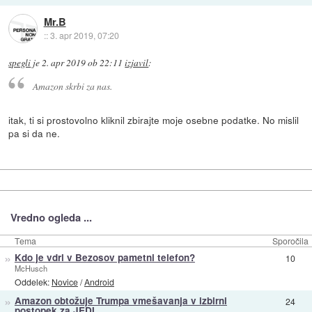
Mr.B
::
3. apr 2019, 07:20
spegli
je
2. apr 2019 ob 22:11
izjavil
:
Amazon skrbi za nas.
itak, ti si prostovolno kliknil zbirajte moje osebne podatke. No mislil
pa si da ne.
Vredno ogleda ...
Tema
Sporočila
»
Kdo je vdrl v Bezosov pametni telefon?
10
McHusch
Oddelek:
Novice
/
Android
»
Amazon obtožuje Trumpa vmešavanja v izbirni
24
postopek za JEDI