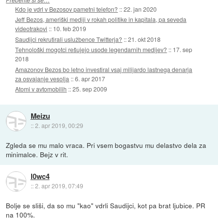
Kdo je vdrl v Bezosov pametni telefon?
::
22. jan 2020
Jeff Bezos, ameriški mediji v rokah politike in kapitala, pa seveda
videotrakovi
::
10. feb 2019
Saudijci rekrutirali uslužbence Twitterja?
::
21. okt 2018
Tehnološki mogotci rešujejo usode legendarnih medijev?
::
17. sep
2018
Amazonov Bezos bo letno investiral vsaj milijardo lastnega denarja
za osvajanje vesolja
::
6. apr 2017
Atomi v avtomobilih
::
25. sep 2009
Meizu
::
2. apr 2019, 00:29
Zgleda se mu malo vraca. Pri vsem bogastvu mu delastvo dela za
minimalce. Bejz v rit.
l0wc4
::
2. apr 2019, 07:49
Bolje se sliši, da so mu "kao" vdrli Saudijci, kot pa brat ljubice. PR
na 100%.