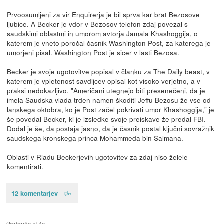
Prvoosumljeni za vir Enquirerja je bil sprva kar brat Bezosove
ljubice. A Becker je vdor v Bezosov telefon zdaj povezal s
saudskimi oblastmi in umorom avtorja Jamala Khashoggija, o
katerem je vneto poročal časnik Washington Post, za katerega je
umorjeni pisal. Washington Post je sicer v lasti Bezosa.
Becker je svoje ugotovitve
popisal v članku za The Daily beast
, v
katerem je vpletenost savdijcev opisal kot visoko verjetno, a v
praksi nedokazljivo. "Američani utegnejo biti presenečeni, da je
imela Saudska vlada trden namen škoditi Jeffu Bezosu že vse od
lanskega oktobra, ko je Post začel pokrivati umor Khashoggija," je
še povedal Becker, ki je izsledke svoje preiskave že predal FBI.
Dodal je še, da postaja jasno, da je časnik postal ključni sovražnik
saudskega kronskega princa Mohammeda bin Salmana.
Oblasti v Riadu Beckerjevih ugotovitev za zdaj niso želele
komentirati.
12 komentarjev
Preberite si še…