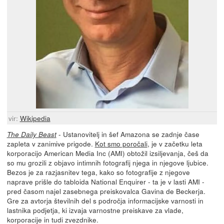
vir:
Wikipedia
- Ustanovitelj in šef Amazona se zadnje čase
The Daily Beast
zapleta v zanimive prigode.
Kot smo poročali
, je v začetku leta
korporacijo American Media Inc (AMI) obtožil izsiljevanja, češ da
so mu grozili z objavo intimnih fotografij njega in njegove ljubice.
Bezos je za razjasnitev tega, kako so fotografije z njegove
naprave prišle do tabloida National Enquirer - ta je v lasti AMI -
pred časom najel zasebnega preiskovalca Gavina de Beckerja.
Gre za avtorja številnih del s področja informacijske varnosti in
lastnika podjetja, ki izvaja varnostne preiskave za vlade,
korporacije in tudi zvezdnike.