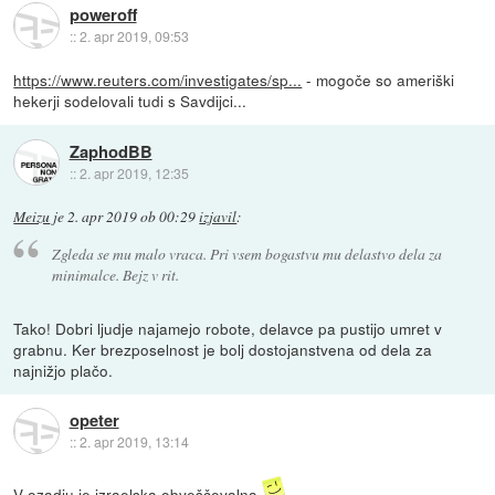
poweroff
::
2. apr 2019, 09:53
https://www.reuters.com/investigates/sp...
- mogoče so ameriški
hekerji sodelovali tudi s Savdijci...
ZaphodBB
::
2. apr 2019, 12:35
Meizu
je
2. apr 2019 ob 00:29
izjavil
:
Zgleda se mu malo vraca. Pri vsem bogastvu mu delastvo dela za
minimalce. Bejz v rit.
Tako! Dobri ljudje najamejo robote, delavce pa pustijo umret v
grabnu. Ker brezposelnost je bolj dostojanstvena od dela za
najnižjo plačo.
opeter
::
2. apr 2019, 13:14
V ozadju je izraelska obveščevalna