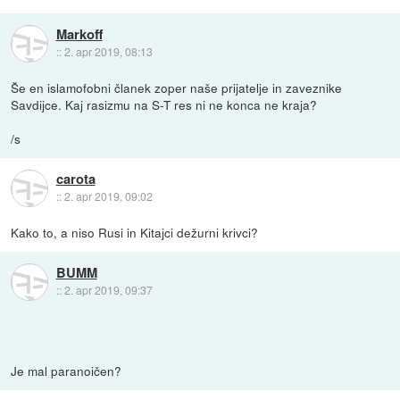
Markoff
::
2. apr 2019, 08:13
Še en islamofobni članek zoper naše prijatelje in zaveznike
Savdijce. Kaj rasizmu na S-T res ni ne konca ne kraja?
/s
carota
::
2. apr 2019, 09:02
Kako to, a niso Rusi in Kitajci dežurni krivci?
BUMM
::
2. apr 2019, 09:37
Je mal paranoičen?