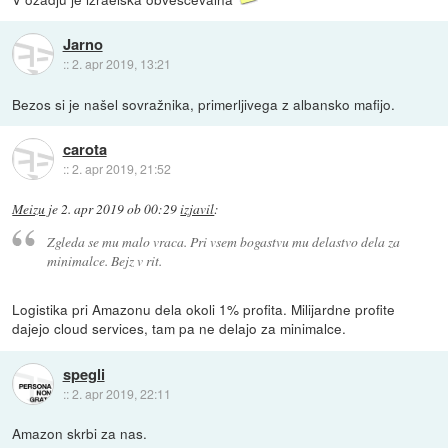
Jarno
::
2. apr 2019, 13:21
Bezos si je našel sovražnika, primerljivega z albansko mafijo.
carota
::
2. apr 2019, 21:52
Meizu
je
2. apr 2019 ob 00:29
izjavil
:
Zgleda se mu malo vraca. Pri vsem bogastvu mu delastvo dela za
minimalce. Bejz v rit.
Logistika pri Amazonu dela okoli 1% profita. Milijardne profite
dajejo cloud services, tam pa ne delajo za minimalce.
spegli
::
2. apr 2019, 22:11
Amazon skrbi za nas.