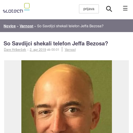
☰
Novice
»
Varnost
»
So Savdijci shekali telefon Jeffa Bezosa?
So Savdijci shekali telefon Jeffa Bezosa?
Dare Hriberšek
::
2. apr 2019
ob 00:01
Varnost