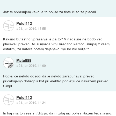
Jaz te sprasujem kako je to boljse za tiste ki so ze placali....
Poldi112
::
24. jan 2019, 13:55
Kakšno butastno vprašanje je pa to? V nadaljne ne bodo več
plačevali preveč. Ali si morda vrnil kreditno kartico, skupaj z vsemi
ostalimi, za katere potem dejansko "ne bo nič bolje"?
Mato989
::
24. jan 2019, 14:00
Poglej ce nekdo dosodi da je nekdo zaracunaval prevec
pricakujemo dobropis kot pri elektro podjetju ce nakazem prevec...
Simpl
Poldi112
::
24. jan 2019, 14:24
In kaj ima to veze s trditvijo, da ni zdaj nič bolje? Razen tega jasno,