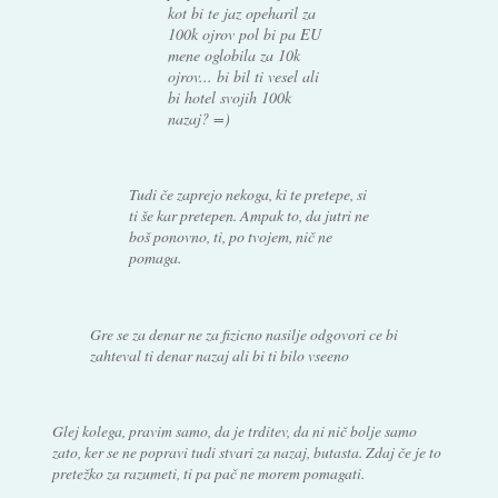
kot bi te jaz opeharil za
100k ojrov pol bi pa EU
mene oglobila za 10k
ojrov... bi bil ti vesel ali
bi hotel svojih 100k
nazaj? =)
Tudi če zaprejo nekoga, ki te pretepe, si
ti še kar pretepen. Ampak to, da jutri ne
boš ponovno, ti, po tvojem, nič ne
pomaga.
Gre se za denar ne za fizicno nasilje odgovori ce bi
zahteval ti denar nazaj ali bi ti bilo vseeno
Glej kolega, pravim samo, da je trditev, da ni nič bolje samo
zato, ker se ne popravi tudi stvari za nazaj, butasta. Zdaj če je to
pretežko za razumeti, ti pa pač ne morem pomagati.