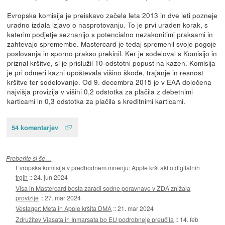
Evropska komisija je preiskavo začela leta 2013 in dve leti pozneje
uradno izdala izjavo o nasprotovanju. To je prvi uraden korak, s
katerim podjetje seznanijo s potencialno nezakonitimi praksami in
zahtevajo spremembe. Mastercard je tedaj spremenil svoje pogoje
poslovanja in sporno prakso prekinil. Ker je sodeloval s Komisijo in
priznal kršitve, si je prislužil 10-odstotni popust na kazen. Komisija
je pri odmeri kazni upoštevala višino škode, trajanje in resnost
kršitve ter sodelovanje. Od 9. decembra 2015 je v EAA določena
najvišja provizija v višini 0,2 odstotka za plačila z debetnimi
karticami in 0,3 odstotka za plačila s kreditnimi karticami.
54 komentarjev
Preberite si še…
Evropska komisija v predhodnem mnenju: Apple krši akt o digitalnih
trgih
::
24. jun 2024
Visa in Mastercard bosta zaradi sodne poravnave v ZDA znižala
provizije
::
27. mar 2024
Vestager: Meta in Apple kršita DMA
::
21. mar 2024
Združitev Viasata in Inmarsata bo EU podrobneje preučila
::
14. feb