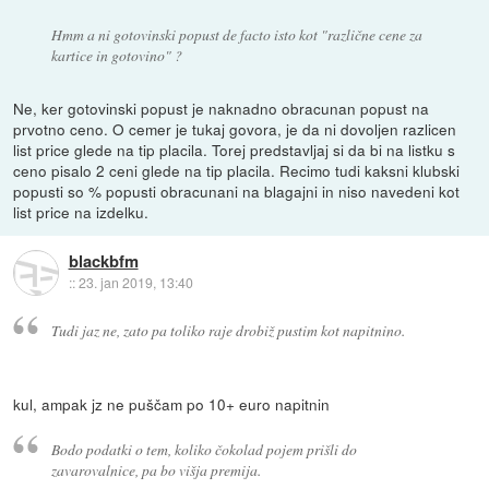
Hmm a ni gotovinski popust
de facto
isto kot "različne cene za
kartice in gotovino" ?
Ne, ker gotovinski popust je naknadno obracunan popust na
prvotno ceno. O cemer je tukaj govora, je da ni dovoljen razlicen
list price glede na tip placila. Torej predstavljaj si da bi na listku s
ceno pisalo 2 ceni glede na tip placila. Recimo tudi kaksni klubski
popusti so % popusti obracunani na blagajni in niso navedeni kot
list price na izdelku.
blackbfm
::
23. jan 2019, 13:40
Tudi jaz ne, zato pa toliko raje drobiž pustim kot napitnino.
kul, ampak jz ne puščam po 10+ euro napitnin
Bodo podatki o tem, koliko čokolad pojem prišli do
zavarovalnice, pa bo višja premija.