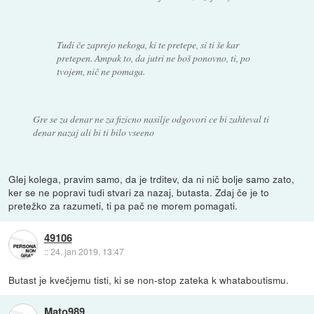
Tudi če zaprejo nekoga, ki te pretepe, si ti še kar
pretepen. Ampak to, da jutri ne boš ponovno, ti, po
tvojem, nič ne pomaga.
Gre se za denar ne za fizicno nasilje odgovori ce bi zahteval ti
denar nazaj ali bi ti bilo vseeno
Glej kolega, pravim samo, da je trditev, da ni nič bolje samo zato,
ker se ne popravi tudi stvari za nazaj, butasta. Zdaj če je to
pretežko za razumeti, ti pa pač ne morem pomagati.
49106
::
24. jan 2019, 13:47
Butast je kvečjemu tisti, ki se non-stop zateka k whataboutismu.
Mato989