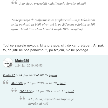
A to, da so preprečili nadaljevanje zlorabe, ni nič?
To ne pomaga zlorabljenim ki so preplačevali... to je tako kot bi
te jaz opeharil za 100k ojrov pol bi pa EU mene oglobila za 10k
ojrov... bi bil ti vesel ali bi hotel svojih 100k nazaj? =)
Tudi če zaprejo nekoga, ki te pretepe, si ti še kar pretepen. Ampak
to, da jutri ne boš ponovno, ti, po tvojem, nič ne pomaga.
Mato989
::
24. jan 2019, 09:53
Poldi112
je
24. jan 2019 ob 09:09
izjavil
:
Mato989
je
23. jan 2019 ob 18:20
izjavil
:
Poldi112
je
23. jan 2019 ob 18:11
izjavil
:
A to, da so preprečili nadaljevanje
zlorabe, ni nič?