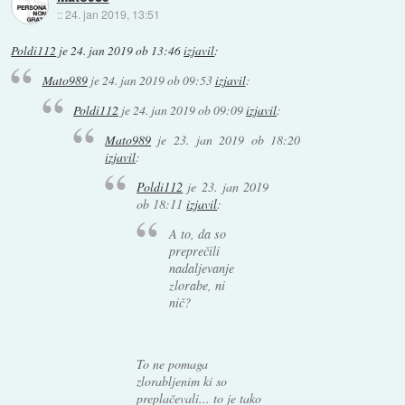
::
24. jan 2019, 13:51
Poldi112
je
24. jan 2019 ob 13:46
izjavil
:
Mato989
je
24. jan 2019 ob 09:53
izjavil
:
Poldi112
je
24. jan 2019 ob 09:09
izjavil
:
Mato989
je
23. jan 2019 ob 18:20
izjavil
:
Poldi112
je
23. jan 2019
ob 18:11
izjavil
:
A to, da so
preprečili
nadaljevanje
zlorabe, ni
nič?
To ne pomaga
zlorabljenim ki so
preplačevali... to je tako