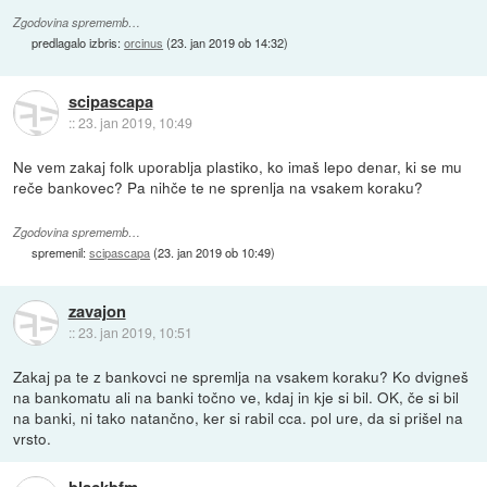
Zgodovina sprememb…
predlagalo izbris:
orcinus
(
23. jan 2019 ob 14:32
)
scipascapa
::
23. jan 2019, 10:49
Ne vem zakaj folk uporablja plastiko, ko imaš lepo denar, ki se mu
reče bankovec? Pa nihče te ne sprenlja na vsakem koraku?
Zgodovina sprememb…
spremenil:
scipascapa
(
23. jan 2019 ob 10:49
)
zavajon
::
23. jan 2019, 10:51
Zakaj pa te z bankovci ne spremlja na vsakem koraku? Ko dvigneš
na bankomatu ali na banki točno ve, kdaj in kje si bil. OK, če si bil
na banki, ni tako natančno, ker si rabil cca. pol ure, da si prišel na
vrsto.