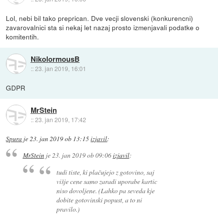
Lol, nebi bil tako preprican. Dve vecji slovenski (konkurencni)
zavarovalnici sta si nekaj let nazaj prosto izmenjavali podatke o
komitentih.
NikolormousB
::
23. jan 2019, 16:01
GDPR
MrStein
::
23. jan 2019, 17:42
Spura
je
23. jan 2019 ob 13:15
izjavil
:
MrStein
je
23. jan 2019 ob 09:06
izjavil
:
tudi tiste, ki plačujejo z gotovino, saj
višje cene samo zaradi uporabe kartic
niso dovoljene. (Lahko pa seveda kje
dobite gotovinski popust, a to ni
pravilo.)