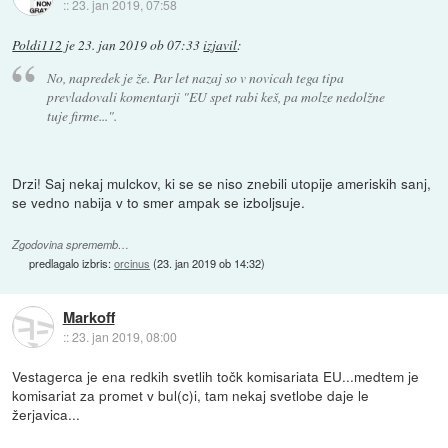
::
23. jan 2019, 07:58
Poldi112
je
23. jan 2019 ob 07:33
izjavil
:
No, napredek je že. Par let nazaj so v novicah tega tipa
prevladovali komentarji "EU spet rabi keš, pa molze nedolžne
tuje firme...".
Drzi! Saj nekaj mulckov, ki se se niso znebili utopije ameriskih sanj,
se vedno nabija v to smer ampak se izboljsuje.
Zgodovina sprememb…
predlagalo izbris:
orcinus
(
23. jan 2019 ob 14:32
)
Markoff
::
23. jan 2019, 08:00
Vestagerca je ena redkih svetlih točk komisariata EU...medtem je
komisariat za promet v bul(c)i, tam nekaj svetlobe daje le
žerjavica...