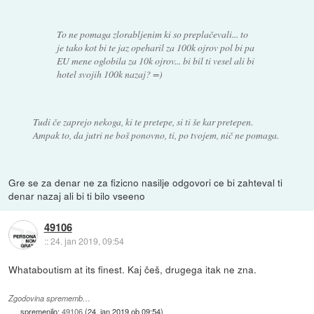
To ne pomaga zlorabljenim ki so preplačevali... to
je tako kot bi te jaz opeharil za 100k ojrov pol bi pa
EU mene oglobila za 10k ojrov... bi bil ti vesel ali bi
hotel svojih 100k nazaj? =)
Tudi če zaprejo nekoga, ki te pretepe, si ti še kar pretepen.
Ampak to, da jutri ne boš ponovno, ti, po tvojem, nič ne pomaga.
Gre se za denar ne za fizicno nasilje odgovori ce bi zahteval ti
denar nazaj ali bi ti bilo vseeno
49106
::
24. jan 2019, 09:54
Whataboutism at its finest. Kaj češ, drugega itak ne zna.
Zgodovina sprememb…
spremenilo:
49106
(
24. jan 2019 ob 09:54
)