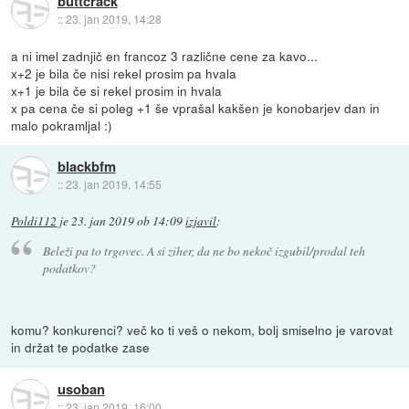
buttcrack
::
23. jan 2019, 14:28
a ni imel zadnjič en francoz 3 različne cene za kavo...
x+2 je bila če nisi rekel prosim pa hvala
x+1 je bila če si rekel prosim in hvala
x pa cena če si poleg +1 še vprašal kakšen je konobarjev dan in
malo pokramljal :)
blackbfm
::
23. jan 2019, 14:55
Poldi112
je
23. jan 2019 ob 14:09
izjavil
:
Beleži pa to trgovec. A si ziher, da ne bo nekoč izgubil/prodal teh
podatkov?
komu? konkurenci? več ko ti veš o nekom, bolj smiselno je varovat
in držat te podatke zase
usoban
::
23. jan 2019, 16:00