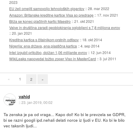
2023
EU želi omejiti samovoljo tehnoloških gigantov
::
28. mar 2022
Amazon: Britanske kreditne kartice Visa so predrage
::
17. nov 2021
Bliža se konec plačilnih kartic Maestro
::
21. okt 2021
Valve in druščina zaradi geoblokiranja oglobljeni s 7,8 milijona evrov
::
20. jan 2021
Kreditna kartica s čitalnikom prstnih odtisov
::
18. okt 2014
Nigerija: ena država, ena plastična kartica
::
4. sep 2014
Intel izgubil pritožbo, dolžan 1,06 milijarde evrov
::
12. jun 2014
WikiLeaks napovedal tožbo zoper Viso in MasterCard
::
3. jul 2011
«
1
2
»
vahid
::
23. jan 2019, 00:02
Ta zenska je pa od vraga... Kapo dol! Ko bi le prevzela se GDPR,
bi se razni googli ipd.nehali delati norce iz ljudi v EU. Ko bi le bilo
vec taksnih ljudi...