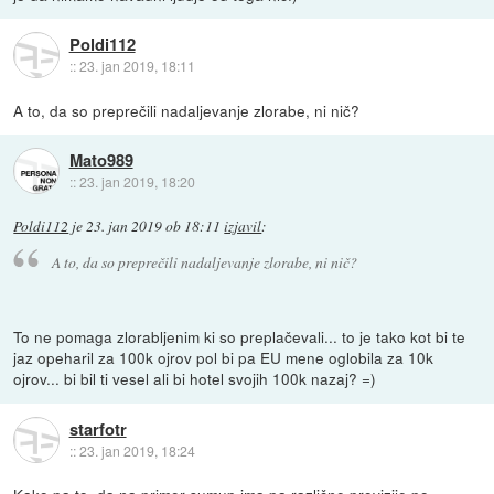
Poldi112
::
23. jan 2019, 18:11
A to, da so preprečili nadaljevanje zlorabe, ni nič?
Mato989
::
23. jan 2019, 18:20
Poldi112
je
23. jan 2019 ob 18:11
izjavil
:
A to, da so preprečili nadaljevanje zlorabe, ni nič?
To ne pomaga zlorabljenim ki so preplačevali... to je tako kot bi te
jaz opeharil za 100k ojrov pol bi pa EU mene oglobila za 10k
ojrov... bi bil ti vesel ali bi hotel svojih 100k nazaj? =)
starfotr
::
23. jan 2019, 18:24