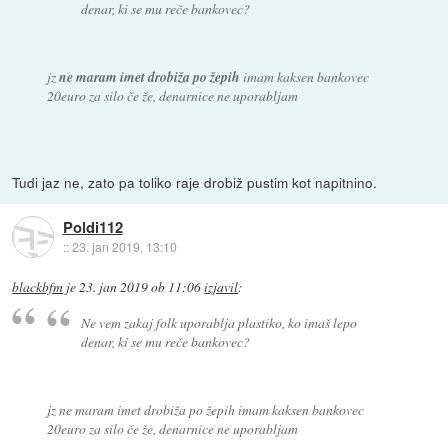
denar, ki se mu reče bankovec?
jz
ne maram imet drobiža po žepih
imam kaksen bankovec
20euro za silo če že, denarnice ne uporabljam
Tudi jaz ne, zato pa toliko raje drobiž pustim kot napitnino.
Poldi112
::
23. jan 2019, 13:10
blackbfm
je
23. jan 2019 ob 11:06
izjavil
:
Ne vem zakaj folk uporablja plastiko, ko imaš lepo
denar, ki se mu reče bankovec?
jz ne maram imet drobiža po žepih imam kaksen bankovec
20euro za silo če že, denarnice ne uporabljam