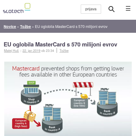
☰
Novice
»
Tožbe
»
EU oglobila MasterCard s 570 milijoni evrov
EU oglobila MasterCard s 570 milijoni evrov
Matej Huš
::
22. jan 2019
ob 23:34
Tožbe