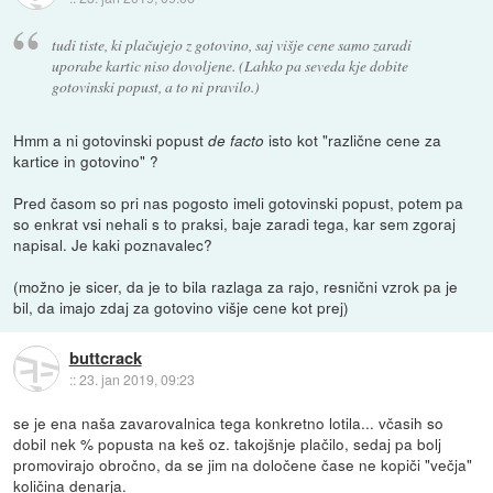
tudi tiste, ki plačujejo z gotovino, saj višje cene samo zaradi
uporabe kartic niso dovoljene. (Lahko pa seveda kje dobite
gotovinski popust, a to ni pravilo.)
Hmm a ni gotovinski popust
isto kot "različne cene za
de facto
kartice in gotovino" ?
Pred časom so pri nas pogosto imeli gotovinski popust, potem pa
so enkrat vsi nehali s to praksi, baje zaradi tega, kar sem zgoraj
napisal. Je kaki poznavalec?
(možno je sicer, da je to bila razlaga za rajo, resnični vzrok pa je
bil, da imajo zdaj za gotovino višje cene kot prej)
buttcrack
::
23. jan 2019, 09:23
se je ena naša zavarovalnica tega konkretno lotila... včasih so
dobil nek % popusta na keš oz. takojšnje plačilo, sedaj pa bolj
promovirajo obročno, da se jim na določene čase ne kopiči "večja"
količina denarja.