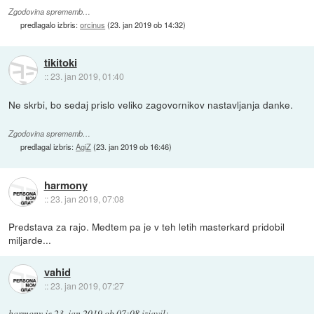
Zgodovina sprememb…
predlagalo izbris:
orcinus
(
23. jan 2019 ob 14:32
)
tikitoki
::
23. jan 2019, 01:40
Ne skrbi, bo sedaj prislo veliko zagovornikov nastavljanja danke.
Zgodovina sprememb…
predlagal izbris:
AgiZ
(
23. jan 2019 ob 16:46
)
harmony
::
23. jan 2019, 07:08
Predstava za rajo. Medtem pa je v teh letih masterkard pridobil
miljarde...
vahid
::
23. jan 2019, 07:27
harmony
je
23. jan 2019 ob 07:08
izjavil
: