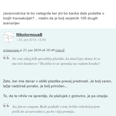
zavarovalnica te bo nategnila ker jim bo banka dala podatke o
tvojih transakcijah? .. mislim da je bolj verjetnih 100 drugih
scenarijev
NikolormousB
::
23. jan 2019, 13:59
scipascapa
je
23. jan 2019 ob 10:49
izjavil
:
Ne vem zakaj folk uporablja plastiko, ko imaš lepo denar, ki se
mu reče bankovec? Pa nihče te ne sprenlja na vsakem koraku?
Zato, ker ima denar v obliki plastike precej prednosti. Je bolj varen,
lažje nadziraš porabo, je bolj priročen...
To, da te nihče ne spremlja, če plačuješ z gotovino, je pa utopija.
Jaz jim ne zaupam. Bodo podatki o tem, koliko čokolad pojem
prišli do zavarovalnice, pa bo višja premija.