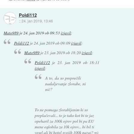
Poldi112
::
24. jan 2019, 13:46
Mato989
je
24. jan 2019 ob 09:53
izjavil
:
Poldi112
je
24. jan 2019 ob 09:09
izjavil
:
Mato989
je
23. jan 2019 ob 18:20
izjavil
:
Poldi112
je
23. jan 2019 ob 18:11
izjavil
:
A to, da so preprečili
nadaljevanje zlorabe, ni
nič?
To ne pomaga zlorabljenim ki so
preplačevali... to je tako kot bi te jaz
opeharil za 100k ojrov pol bi pa EU
mene oglobila za 10k ojrov... bi bil ti
vesel ali bi hotel svojih 100k nazaj? =)