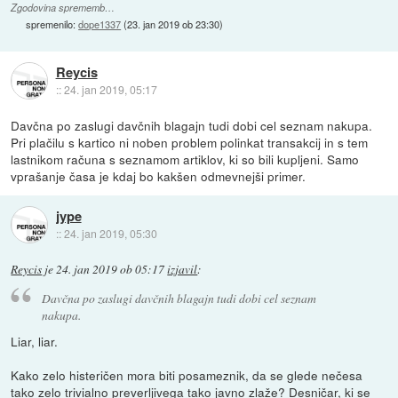
Zgodovina sprememb…
spremenilo:
dope1337
(
23. jan 2019 ob 23:30
)
Reycis
::
24. jan 2019, 05:17
Davčna po zaslugi davčnih blagajn tudi dobi cel seznam nakupa.
Pri plačilu s kartico ni noben problem polinkat transakcij in s tem
lastnikom računa s seznamom artiklov, ki so bili kupljeni. Samo
vprašanje časa je kdaj bo kakšen odmevnejši primer.
jype
::
24. jan 2019, 05:30
Reycis
je
24. jan 2019 ob 05:17
izjavil
:
Davčna po zaslugi davčnih blagajn tudi dobi cel seznam
nakupa.
Liar, liar.
Kako zelo histeričen mora biti posameznik, da se glede nečesa
tako zelo trivialno preverljivega tako javno zlaže? Desničar, ki se