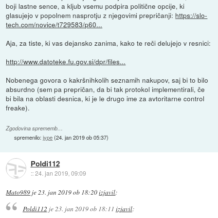
boji lastne sence, a kljub vsemu podpira politične opcije, ki
glasujejo v popolnem nasprotju z njegovimi prepričanji:
https://slo-
tech.com/novice/t729583/p60...
Aja, za tiste, ki vas dejansko zanima, kako te reči delujejo v resnici:
http://www.datoteke.fu.gov.si/dpr/files...
Nobenega govora o kakršnihkolih seznamih nakupov, saj bi to bilo
absurdno (sem pa prepričan, da bi tak protokol implementirali, če
bi bila na oblasti desnica, ki je le drugo ime za avtoritarne control
freake).
Zgodovina sprememb…
spremenilo:
jype
(
24. jan 2019 ob 05:37
)
Poldi112
::
24. jan 2019, 09:09
Mato989
je
23. jan 2019 ob 18:20
izjavil
:
Poldi112
je
23. jan 2019 ob 18:11
izjavil
: