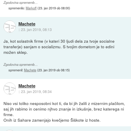
Zgodovina sprememb…
spremenilo:
Markoff
(
23. jan 2019 ob 08:00
)
Machete
::
23. jan 2019, 08:13
Ja, kot solastnik firme (v kateri 30 ljudi dela za tvoje socialne
transferje) sanjam o socializmu. S tvojim dometom je to edini
možen sklep.
Zgodovina sprememb…
spremenil:
Machete
(
23. jan 2019 ob 08:15
)
Machete
::
23. jan 2019, 08:34
Niso vsi toliko nesposobni kot ti, da bi jih žalili z mizernim plačilom,
saj jih rabimo in cenimo njhvo znanje in izkušnje, brez katerega ni
firme.
Onih iz Sahare zamenjajo kvečjemo Šiškote iz hoste.