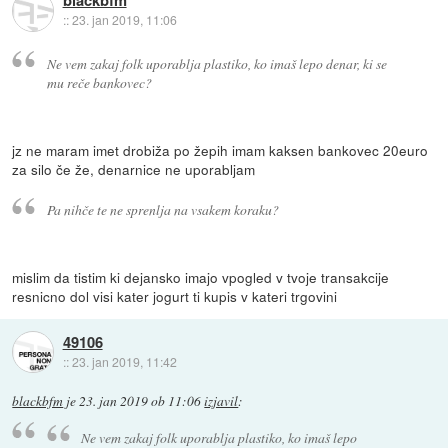
blackbfm
::
23. jan 2019, 11:06
Ne vem zakaj folk uporablja plastiko, ko imaš lepo denar, ki se
mu reče bankovec?
jz ne maram imet drobiža po žepih imam kaksen bankovec 20euro
za silo če že, denarnice ne uporabljam
Pa nihče te ne sprenlja na vsakem koraku?
mislim da tistim ki dejansko imajo vpogled v tvoje transakcije
resnicno dol visi kater jogurt ti kupis v kateri trgovini
49106
::
23. jan 2019, 11:42
blackbfm
je
23. jan 2019 ob 11:06
izjavil
:
Ne vem zakaj folk uporablja plastiko, ko imaš lepo