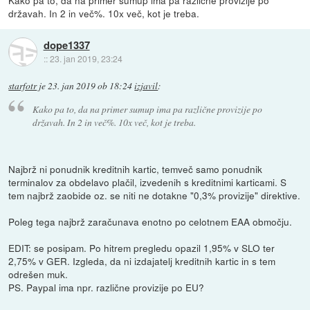
Kako pa to, da na primer sumup ima pa različne provizije po
državah. In 2 in več%. 10x več, kot je treba.
dope1337
::
23. jan 2019, 23:24
starfotr
je
23. jan 2019 ob 18:24
izjavil
:
Kako pa to, da na primer sumup ima pa različne provizije po
državah. In 2 in več%. 10x več, kot je treba.
Najbrž ni ponudnik kreditnih kartic, temveč samo ponudnik
terminalov za obdelavo plačil, izvedenih s kreditnimi karticami. S
tem najbrž zaobide oz. se niti ne dotakne "0,3% provizije" direktive.
Poleg tega najbrž zaračunava enotno po celotnem EAA območju.
EDIT: se posipam. Po hitrem pregledu opazil 1,95% v SLO ter
2,75% v GER. Izgleda, da ni izdajatelj kreditnih kartic in s tem
odrešen muk.
PS. Paypal ima npr. različne provizije po EU?