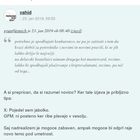
vahid
::
23. jan 2019, 09:55
gruntfürmich
je
23. jan 2019 ob 08:40
izjavil
:
potrebno je spodbujati konkurenco, ne pa jo zatirati s tem da
kvazi skrbiš za potrošnike z novimi in novimi pravili, ki se jih
lahko držijo le največji.
na delavski hranilnici nimam drugega kot mastercard, recimo.
lahko bi spodbujali plačevanje s kriptovalutami, recimo. pa nič
od tega...
A si preprican, da si razumel novico? Ker tale izjava je pribljizno
tipa:
X: Pojedel sem jabolko.
GFM: ni posteno ker ribe plavajo v vesolju.
Saj nadrealizem je mogoce zabaven, ampak mogoce bi odprl raje
novo temo pod umetnost.