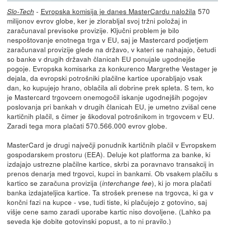
-
Evropska komisija je danes MasterCardu naložila
570
Slo-Tech
milijonov evrov globe, ker je zlorabljal svoj tržni položaj in
zaračunaval previsoke provizije. Ključni problem je bilo
nespoštovanje enotnega trga v EU, saj je Mastercard podjetjem
zaračunaval provizije glede na državo, v kateri se nahajajo, četudi
so banke v drugih državah članicah EU ponujale ugodnejše
pogoje. Evropska komisarka za konkurenco Margrethe Vestager je
dejala, da evropski potrošniki plačilne kartice uporabljajo vsak
dan, ko kupujejo hrano, oblačila ali dobrine prek spleta. S tem, ko
je Mastercard trgovcem onemogočil iskanje ugodnejših pogojev
poslovanja pri bankah v drugih članicah EU, je umetno zvišal cene
kartičnih plačil, s čimer je škodoval potrošnikom in trgovcem v EU.
Zaradi tega mora plačati 570.566.000 evrov globe.
MasterCard je drugi največji ponudnik kartičnih plačil v Evropskem
gospodarskem prostoru (EEA). Deluje kot platforma za banke, ki
izdajajo ustrezne plačilne kartice, skrbi za poravnavo transakcij in
prenos denarja med trgovci, kupci in bankami. Ob vsakem plačilu s
kartico se zaračuna provizija (
), ki jo mora plačati
interchange fee
banka izdajateljica kartice. Ta strošek prenese na trgovca, ki ga v
končni fazi na kupce - vse, tudi tiste, ki plačujejo z gotovino, saj
višje cene samo zaradi uporabe kartic niso dovoljene. (Lahko pa
seveda kje dobite gotovinski popust, a to ni pravilo.)