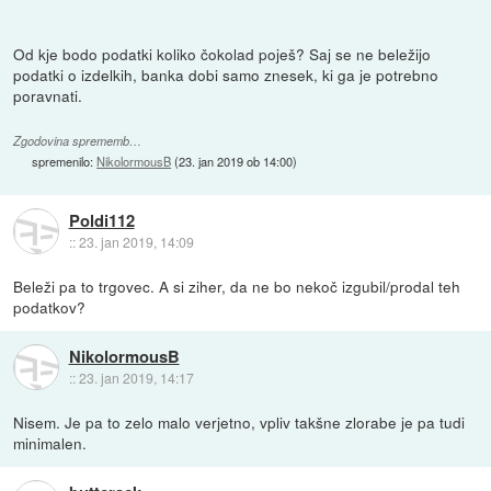
Od kje bodo podatki koliko čokolad poješ? Saj se ne beležijo
podatki o izdelkih, banka dobi samo znesek, ki ga je potrebno
poravnati.
Zgodovina sprememb…
spremenilo:
NikolormousB
(
23. jan 2019 ob 14:00
)
Poldi112
::
23. jan 2019, 14:09
Beleži pa to trgovec. A si ziher, da ne bo nekoč izgubil/prodal teh
podatkov?
NikolormousB
::
23. jan 2019, 14:17
Nisem. Je pa to zelo malo verjetno, vpliv takšne zlorabe je pa tudi
minimalen.