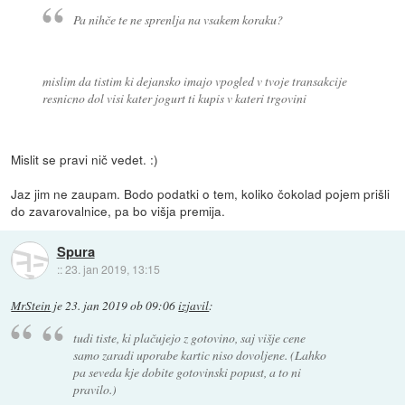
Pa nihče te ne sprenlja na vsakem koraku?
mislim da tistim ki dejansko imajo vpogled v tvoje transakcije
resnicno dol visi kater jogurt ti kupis v kateri trgovini
Mislit se pravi nič vedet. :)
Jaz jim ne zaupam. Bodo podatki o tem, koliko čokolad pojem prišli
do zavarovalnice, pa bo višja premija.
Spura
::
23. jan 2019, 13:15
MrStein
je
23. jan 2019 ob 09:06
izjavil
:
tudi tiste, ki plačujejo z gotovino, saj višje cene
samo zaradi uporabe kartic niso dovoljene. (Lahko
pa seveda kje dobite gotovinski popust, a to ni
pravilo.)