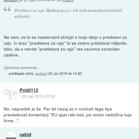
Predstava za rajo. Medtem pa je v teh letih masterkard pridobil
miljarde...
Ne vem, ce bi se mastercard strinjal s tvojo idejo o predstavi za
rajo. In brez "predstave za rajo" bi se vedno pridobival miljarde,
tako, da e morda "predstava za rajo" res neumna oznacitev
zadeve.
Zgodovina sprememb…
predlagalo izbris:
orcinus
(
23. jan 2019 ob 14:32
)
Poldi112
::
23. jan 2019, 07:33
No, napredek je že. Par let nazaj so v novicah tega tipa
prevladovali komentarji "EU spet rabi keš, pa molze nedolžne tuje
firme...".
vahid