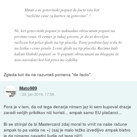
Hmm a ni gotovinski popust
de facto
isto kot
"različne cene za kartice in gotovino" ?
Ne, ker gotovinski popust je naknadno obracunan popust na
prvotno ceno. O cemer je tukaj govora, je da ni dovoljen
razlicen list price glede na tip placila. Torej predstavljaj si da bi
na listku s ceno pisalo 2 ceni glede na tip placila. Recimo tudi
kaksni klubski popusti so % popusti obracunani na blagajni in
niso navedeni kot list price na izdelku.
Zgleda kot da ne razumeš pomena "de facto".
Mato989
::
23. jan 2019, 17:56
Fora je v tem, da od tega denarja nimam jaz ki sem kupoval drazje
zaradi večjih pribitkov nič koristi... ampak samo EU plačanci...
Bi se strinjal če bi Mastercard zdaj moral to vrnit na naše račune
ampak to pa valda ne =) (saj je malo težko izvedljivo ampak bistvo
je da nimamo navadni ljudje od tega nič!)