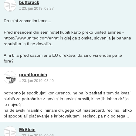
buttcrack
::
23. jan 2019, 08:37
Da mini zasmetim temo...
Pred mesecem dni sem hotel kupiti karto preko united airlines -
https://www.united.com/en/at
in glej ga zlomka, slovenija je banana
republika in ti ne dovolijo...
A ni bila pred časom ena EU direktiva, da smo vsi enotni pa te
fore?
gruntfürmich
::
23. jan 2019, 08:40
potrebno je spodbujati konkurenco, ne pa jo zatirati s tem da kvazi
skrbiš za potrošnike z novimi in novimi pravili, ki se jih lahko držijo
le največji.
na delavski hranilnici nimam drugega kot mastercard, recimo. lahko
bi spodbujali plačevanje s kriptovalutami, recimo. pa nič od tega...
MrStein
::
23. jan 2019, 09:06