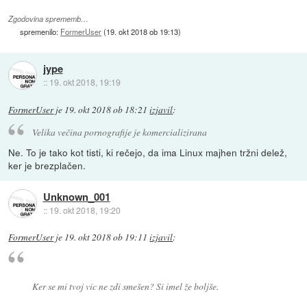
Zgodovina sprememb…
spremenilo:
FormerUser
(
19. okt 2018 ob 19:13
)
jype
::
19. okt 2018, 19:19
FormerUser
je
19. okt 2018 ob 18:21
izjavil
:
Velika večina pornografije je komercializirana
Ne. To je tako kot tisti, ki rečejo, da ima Linux majhen tržni delež,
ker je brezplačen.
Unknown_001
::
19. okt 2018, 19:20
FormerUser
je
19. okt 2018 ob 19:11
izjavil
:
Ker se mi tvoj vic ne zdi smešen? Si imel že boljše.