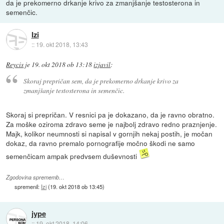
da je prekomerno drkanje krivo za zmanjšanje testosterona in
semenčic.
Izi
::
19. okt 2018, 13:43
Reycis
je
19. okt 2018 ob 13:18
izjavil
:
Skoraj prepričan sem, da je prekomerno drkanje krivo za
zmanjšanje testosterona in semenčic.
Skoraj si prepričan. V resnici pa je dokazano, da je ravno obratno.
Za moške oziroma zdravo seme je najbolj zdravo redno praznjenje.
Majk, kolikor neumnosti si napisal v gornjih nekaj postih, je močan
dokaz, da ravno premalo pornografije močno škodi ne samo
semenčicam ampak predvsem duševnosti
Zgodovina sprememb…
spremenil:
Izi
(
19. okt 2018 ob 13:45
)
jype
::
19. okt 2018, 14:06