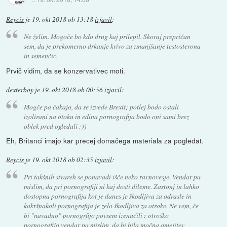
Reycis
je
19. okt 2018 ob 13:18
izjavil
:
Ne želim. Mogoče bo kdo drug kaj prilepil. Skoraj prepričan
sem, da je prekomerno drkanje krivo za zmanjšanje testosterona
in semenčic.
Prvič vidim, da se konzervativec moti.
dexterboy
je
19. okt 2018 ob 00:56
izjavil
:
Mogče pa čakajo, da se izvede Brexit; potlej bodo ostali
izolirani na otoku in edina pornografija bodo oni sami brez
oblek pred ogledali :))
Eh, Britanci imajo kar precej domačega materiala za pogledat.
Reycis
je
19. okt 2018 ob 02:35
izjavil
:
Pri takšnih stvareh se ponavadi išče neko ravnovesje. Vendar pa
mislim, da pri pornografiji ni kaj dosti dileme. Zastonj in lahko
dostopna pornografija kot je danes je škodljiva za odrasle in
kakršnakoli pornografija je zelo škodljiva za otroke. Ne vem, če
bi "navadno" pornogrfijo povsem izenačili z otroško
pornografijo vendar pa mislim, da bi bila močna omejitev