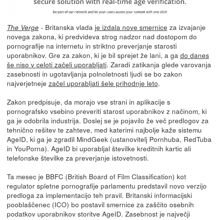
- Britanska vlada
je izdala nove smernice
za izvajanje
The Verge
novega zakona, ki predvideva strog nadzor nad dostopom do
pornografije na internetu in striktno preverjanje starosti
uporabnikov. Gre za zakon, ki je bil sprejet že lani, a ga
do danes
še niso v celoti začeli uporabljati
. Zaradi zatikanja glede varovanja
zasebnosti in ugotavljanja polnoletnosti ljudi se bo zakon
najverjetneje
začel uporabljati šele prihodnje leto
.
Zakon predpisuje, da morajo vse strani in aplikacije s
pornografsko vsebino preveriti starost uporabnikov z načinom, ki
ga je odobrila industrija. Doslej se je pojavilo že več predlogov za
tehnično rešitev te zahteve, med katerimi najbolje kaže sistemu
AgeID, ki ga je zgradil MindGeek (ustanovitelj Pornhuba, RedTuba
in YouPorna). AgeID bi uporabljal številke kreditnih kartic ali
telefonske številke za preverjanje istovetnosti.
Ta mesec je BBFC (British Board of Film Classification) kot
regulator spletne pornografije parlamentu predstavil novo verzijo
predloga za implementacijo teh pravil. Britanski informacijski
pooblaščenec (ICO) bo postavil smernice za zaščito osebnih
podatkov uporabnikov storitve AgeID. Zasebnost je največji