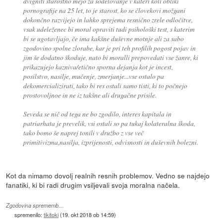
dvigniti starostno mejo za sodelovanje v kateri koli obliki
pornografije na 25 let, to je starost, ko se človekovi možgani
dokončno razvijejo in lahko sprejema resnično zrele odločitve,
vsak udeleženec bi moral opraviti tudi psihološki test, s katerim
bi se ugotavljajo, če ima kakšne duševne motnje ali za sabo
zgodovino spolne zlorabe, kar je pri teh profilih pogost pojav in
jim še dodatno škoduje, nato bi moralli prepovedati vse žanre, ki
prikazujejo kazniva/etično sporna dejanja kot je incest,
posilstvo, nasilje, mučenje, zmerjanje...vse ostalo pa
dekomercializirati, tako bi res ostali samo tisti, ki to počnejo
prostovoljnoe in ne iz takšne ali drugačne prisile.
Seveda se nič od tega ne bo zgodilo, interes kapitala in
patriarhata je prevelik, vsi ostali so pa tukaj kolateralna škoda,
tako bomo še naprej tonili v družbo z vse več
primitivizma,nasilja, izprijenosti, odvisnosti in duševnih bolezni.
Kot da nimamo dovolj realnih resnih problemov. Vedno se najdejo
fanatiki, ki bi radi drugim vsiljevali svoja moralna načela.
Zgodovina sprememb…
spremenilo:
tikitoki
(
19. okt 2018 ob 14:59
)