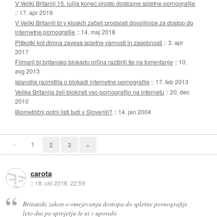
V Veliki Britaniji 15. julija konec prosto dostopne spletne pornografije
::
17. apr 2019
V Veliki Britaniji bi v kioskih začeli prodajati dovolilnice za dostop do
internetne pornografije
::
14. maj 2018
Piškotki kot dimna zavesa spletne varnosti in zasebnosti
::
3. apr
2017
Filmarji bi britansko blokado pr0na razširili še na torrentanje
::
10.
avg 2013
Islandija razmišlja o blokadi internetne pornografije
::
17. feb 2013
Velika Britanija želi blokirati vso pornografijo na internetu
::
20. dec
2010
Biometrični potni listi tudi v Sloveniji?
::
14. jan 2004
«
1
2
3
»
carota
::
18. okt 2018, 22:59
Britanski zakon o omejevanju dostopa do spletne pornografije
leto dni po sprejetju še ni v uporabi