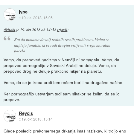
jype
::
19. okt 2018, 15:05
tikitoki
je
19. okt 2018 ob 14:58
izjavil
:
Kot da nimamo dovolj realnih resnih problemov. Vedno se
najdejo fanatiki, ki bi radi drugim vsiljevali svoja moralna
načela.
Vemo, da prepoved nacizma v Nemčiji ni pomagala. Vemo, da
prepoved pornografije v Savdski Arabiji ne deluje. Vemo, da
prepoved drog ne deluje praktično nikjer na planetu.
Vemo, da se je treba proti tem rečem boriti na drugačne načine.
Ker pornografijo ustvarjam tudi sam nikakor ne želim, da se jo
prepove.
Reycis
::
19. okt 2018, 15:14
Glede posledic prekomernega drkanja imaš raziskav, ki trdijo eno