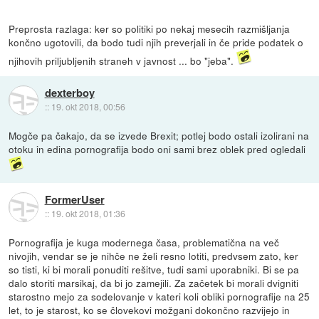
Preprosta razlaga: ker so politiki po nekaj mesecih razmišljanja
končno ugotovili, da bodo tudi njih preverjali in če pride podatek o
njihovih priljubljenih straneh v javnost ... bo "jeba".
dexterboy
::
19. okt 2018, 00:56
Mogče pa čakajo, da se izvede Brexit; potlej bodo ostali izolirani na
otoku in edina pornografija bodo oni sami brez oblek pred ogledali
FormerUser
::
19. okt 2018, 01:36
Pornografija je kuga modernega časa, problematična na več
nivojih, vendar se je nihče ne želi resno lotiti, predvsem zato, ker
so tisti, ki bi morali ponuditi rešitve, tudi sami uporabniki. Bi se pa
dalo storiti marsikaj, da bi jo zamejili. Za začetek bi morali dvigniti
starostno mejo za sodelovanje v kateri koli obliki pornografije na 25
let, to je starost, ko se človekovi možgani dokončno razvijejo in