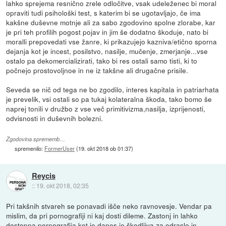
lahko sprejema resnično zrele odločitve, vsak udeleženec bi moral
opraviti tudi psihološki test, s katerim bi se ugotavljajo, če ima
kakšne duševne motnje ali za sabo zgodovino spolne zlorabe, kar
je pri teh profilih pogost pojav in jim še dodatno škoduje, nato bi
moralli prepovedati vse žanre, ki prikazujejo kazniva/etično sporna
dejanja kot je incest, posilstvo, nasilje, mučenje, zmerjanje...vse
ostalo pa dekomercializirati, tako bi res ostali samo tisti, ki to
počnejo prostovoljnoe in ne iz takšne ali drugačne prisile.
Seveda se nič od tega ne bo zgodilo, interes kapitala in patriarhata
je prevelik, vsi ostali so pa tukaj kolateralna škoda, tako bomo še
naprej tonili v družbo z vse več primitivizma,nasilja, izprijenosti,
odvisnosti in duševnih bolezni.
Zgodovina sprememb…
spremenilo:
FormerUser
(
19. okt 2018 ob 01:37
)
Reycis
::
19. okt 2018, 02:35
Pri takšnih stvareh se ponavadi išče neko ravnovesje. Vendar pa
mislim, da pri pornografiji ni kaj dosti dileme. Zastonj in lahko
dostopna pornografija kot je danes je škodljiva za odrasle in