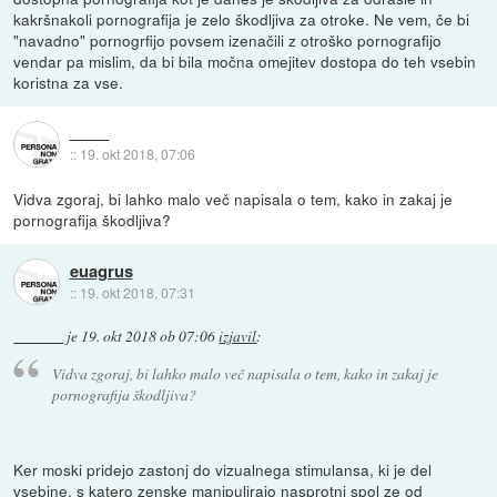
kakršnakoli pornografija je zelo škodljiva za otroke. Ne vem, če bi
"navadno" pornogrfijo povsem izenačili z otroško pornografijo
vendar pa mislim, da bi bila močna omejitev dostopa do teh vsebin
koristna za vse.
::
19. okt 2018, 07:06
Vidva zgoraj, bi lahko malo več napisala o tem, kako in zakaj je
pornografija škodljiva?
euagrus
::
19. okt 2018, 07:31
je
19. okt 2018 ob 07:06
izjavil
:
Vidva zgoraj, bi lahko malo več napisala o tem, kako in zakaj je
pornografija škodljiva?
Ker moski pridejo zastonj do vizualnega stimulansa, ki je del
vsebine, s katero zenske manipulirajo nasprotni spol ze od