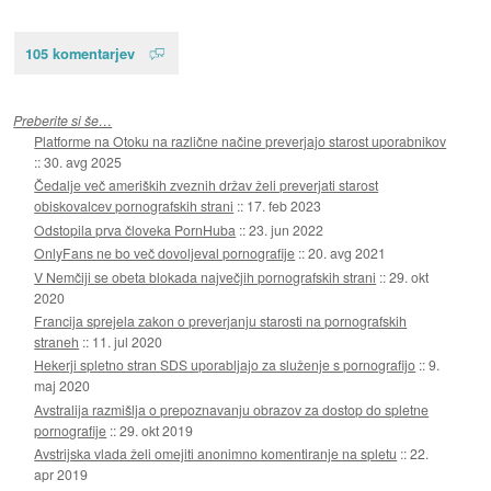
105 komentarjev
Preberite si še…
Platforme na Otoku na različne načine preverjajo starost uporabnikov
::
30. avg 2025
Čedalje več ameriških zveznih držav želi preverjati starost
obiskovalcev pornografskih strani
::
17. feb 2023
Odstopila prva človeka PornHuba
::
23. jun 2022
OnlyFans ne bo več dovoljeval pornografije
::
20. avg 2021
V Nemčiji se obeta blokada največjih pornografskih strani
::
29. okt
2020
Francija sprejela zakon o preverjanju starosti na pornografskih
straneh
::
11. jul 2020
Hekerji spletno stran SDS uporabljajo za služenje s pornografijo
::
9.
maj 2020
Avstralija razmišlja o prepoznavanju obrazov za dostop do spletne
pornografije
::
29. okt 2019
Avstrijska vlada želi omejiti anonimno komentiranje na spletu
::
22.
apr 2019