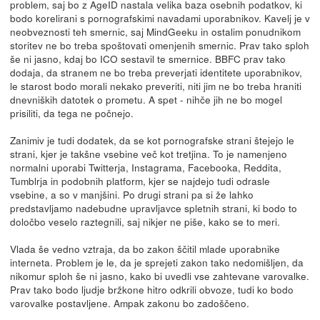
problem, saj bo z AgeID nastala velika baza osebnih podatkov, ki
bodo korelirani s pornografskimi navadami uporabnikov. Kavelj je v
neobveznosti teh smernic, saj MindGeeku in ostalim ponudnikom
storitev ne bo treba spoštovati omenjenih smernic. Prav tako sploh
še ni jasno, kdaj bo ICO sestavil te smernice. BBFC prav tako
dodaja, da stranem ne bo treba preverjati identitete uporabnikov,
le starost bodo morali nekako preveriti, niti jim ne bo treba hraniti
dnevniških datotek o prometu. A spet - nihče jih ne bo mogel
prisiliti, da tega ne počnejo.
Zanimiv je tudi dodatek, da se kot pornografske strani štejejo le
strani, kjer je takšne vsebine več kot tretjina. To je namenjeno
normalni uporabi Twitterja, Instagrama, Facebooka, Reddita,
Tumblrja in podobnih platform, kjer se najdejo tudi odrasle
vsebine, a so v manjšini. Po drugi strani pa si že lahko
predstavljamo nadebudne upravljavce spletnih strani, ki bodo to
določbo veselo raztegnili, saj nikjer ne piše, kako se to meri.
Vlada še vedno vztraja, da bo zakon ščitil mlade uporabnike
interneta. Problem je le, da je sprejeti zakon tako nedomišljen, da
nikomur sploh še ni jasno, kako bi uvedli vse zahtevane varovalke.
Prav tako bodo ljudje bržkone hitro odkrili obvoze, tudi ko bodo
varovalke postavljene. Ampak zakonu bo zadoščeno.