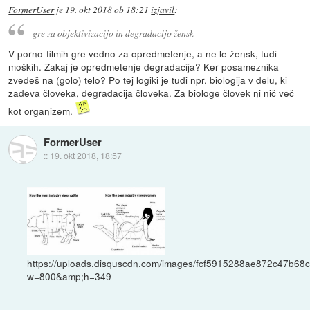
FormerUser
je
19. okt 2018 ob 18:21
izjavil
:
gre za objektivizacijo in degradacijo žensk
V porno-filmih gre vedno za opredmetenje, a ne le žensk, tudi
moških. Zakaj je opredmetenje degradacija? Ker posameznika
zvedeš na (golo) telo? Po tej logiki je tudi npr. biologija v delu, ki
zadeva človeka, degradacija človeka. Za biologe človek ni nič več
kot organizem.
FormerUser
::
19. okt 2018, 18:57
https://uploads.disquscdn.com/images/fcf5915288ae872c47b
w=800&amp;h=349