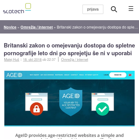
☰
Novice
»
Omrežja / internet
»
Britanski zakon o omejevanju dostopa do spletne pornografije leto dni po sprejetju še ni v uporabi
Britanski zakon o omejevanju dostopa do spletne
pornografije leto dni po sprejetju še ni v uporabi
Matej Huš
::
18. okt 2018
ob 22:37
Omrežja / internet