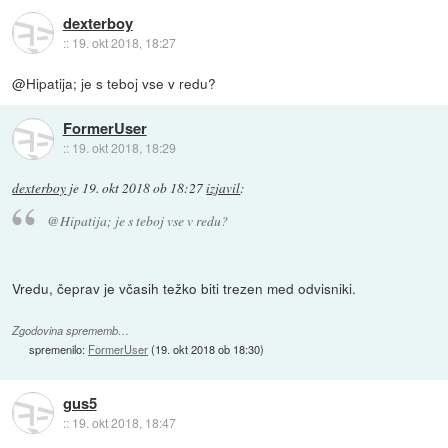
dexterboy
::
19. okt 2018, 18:27
@Hipatija; je s teboj vse v redu?
FormerUser
::
19. okt 2018, 18:29
dexterboy
je
19. okt 2018 ob 18:27
izjavil
:
@Hipatija; je s teboj vse v redu?
Vredu, čeprav je včasih težko biti trezen med odvisniki.
Zgodovina sprememb…
spremenilo:
FormerUser
(
19. okt 2018 ob 18:30
)
gus5
::
19. okt 2018, 18:47