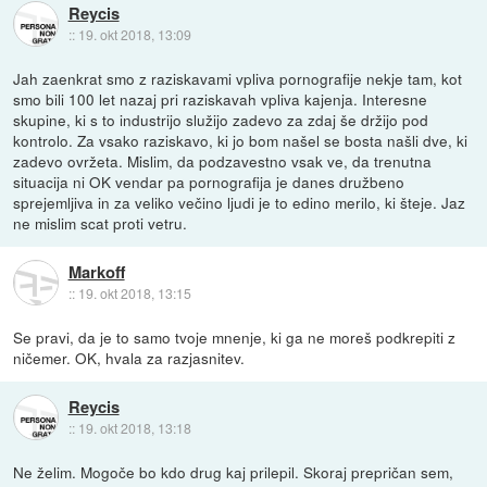
Reycis
::
19. okt 2018, 13:09
Jah zaenkrat smo z raziskavami vpliva pornografije nekje tam, kot
smo bili 100 let nazaj pri raziskavah vpliva kajenja. Interesne
skupine, ki s to industrijo služijo zadevo za zdaj še držijo pod
kontrolo. Za vsako raziskavo, ki jo bom našel se bosta našli dve, ki
zadevo ovržeta. Mislim, da podzavestno vsak ve, da trenutna
situacija ni OK vendar pa pornografija je danes družbeno
sprejemljiva in za veliko večino ljudi je to edino merilo, ki šteje. Jaz
ne mislim scat proti vetru.
Markoff
::
19. okt 2018, 13:15
Se pravi, da je to samo tvoje mnenje, ki ga ne moreš podkrepiti z
ničemer. OK, hvala za razjasnitev.
Reycis
::
19. okt 2018, 13:18
Ne želim. Mogoče bo kdo drug kaj prilepil. Skoraj prepričan sem,