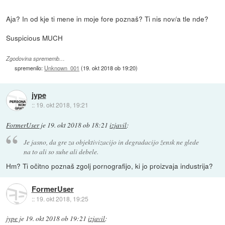
Aja? In od kje ti mene in moje fore poznaš? Ti nis nov/a tle nde?
Suspicious MUCH
Zgodovina sprememb…
spremenilo:
Unknown_001
(
19. okt 2018 ob 19:20
)
jype
::
19. okt 2018, 19:21
FormerUser
je
19. okt 2018 ob 18:21
izjavil
:
Je jasno, da gre za objektivizacijo in degradacijo žensk ne glede
na to ali so suhe ali debele.
Hm? Ti očitno poznaš zgolj pornografijo, ki jo proizvaja industrija?
FormerUser
::
19. okt 2018, 19:25
jype
je
19. okt 2018 ob 19:21
izjavil
: