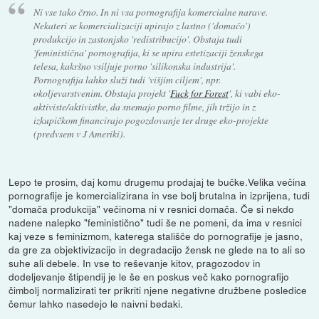
Ni vse tako črno. In ni vsa pornografija komercialne narave.
Nekateri se komercializaciji upirajo z lastno ('domačo')
produkcijo in zastonjsko 'redistribucijo'. Obstaja tudi
'feministična' pornografija, ki se upira estetizaciji ženskega
telesa, kakršno vsiljuje porno 'silikonska industrija'.
Pornografija lahko služi tudi 'višjim ciljem', npr.
okoljevarstvenim. Obstaja projekt '
Fuck for Forest
', ki vabi eko-
aktiviste/aktivistke, da snemajo porno filme, jih tržijo in z
izkupičkom financirajo pogozdovanje ter druge eko-projekte
(predvsem v J Ameriki).
Lepo te prosim, daj komu drugemu prodajaj te bučke.Velika večina
pornografije je komercializirana in vse bolj brutalna in izprijena, tudi
"domača produkcija" večinoma ni v resnici domača. Če si nekdo
nadene nalepko "feministično" tudi še ne pomeni, da ima v resnici
kaj veze s feminizmom, katerega stališče do pornografije je jasno,
da gre za objektivizacijo in degradacijo žensk ne glede na to ali so
suhe ali debele. In vse to reševanje kitov, pragozodov in
dodeljevanje štipendij je le še en poskus več kako pornografijo
čimbolj normalizirati ter prikriti njene negativne družbene posledice
čemur lahko nasedejo le naivni bedaki.