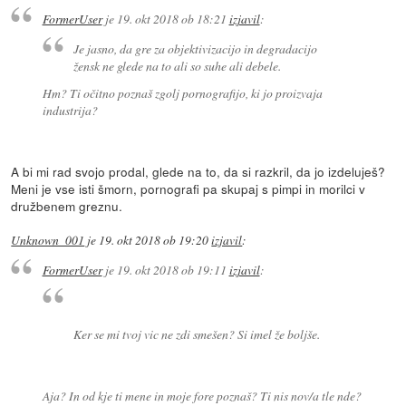
FormerUser
je
19. okt 2018 ob 18:21
izjavil
:
Je jasno, da gre za objektivizacijo in degradacijo
žensk ne glede na to ali so suhe ali debele.
Hm? Ti očitno poznaš zgolj pornografijo, ki jo proizvaja
industrija?
A bi mi rad svojo prodal, glede na to, da si razkril, da jo izdeluješ?
Meni je vse isti šmorn, pornografi pa skupaj s pimpi in morilci v
družbenem greznu.
Unknown_001
je
19. okt 2018 ob 19:20
izjavil
:
FormerUser
je
19. okt 2018 ob 19:11
izjavil
:
Ker se mi tvoj vic ne zdi smešen? Si imel že boljše.
Aja? In od kje ti mene in moje fore poznaš? Ti nis nov/a tle nde?