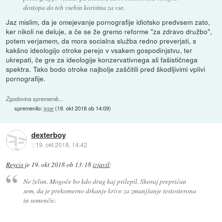
dostopa do teh vsebin koristna za vse.
Jaz mislim, da je omejevanje pornografije idiotsko predvsem zato,
ker nikoli ne deluje, a če se že gremo reforme "za zdravo družbo",
potem verjamem, da mora socialna služba redno preverjati, s
kakšno ideologijo otroke perejo v vsakem gospodinjstvu, ter
ukrepati, če gre za ideologije konzervativnega ali fašističnega
spektra. Tako bodo otroke najbolje zaščitili pred škodljivimi vplivi
pornografije.
Zgodovina sprememb…
spremenilo:
jype
(
19. okt 2018 ob 14:09
)
dexterboy
::
19. okt 2018, 14:42
Reycis
je
19. okt 2018 ob 13:18
izjavil
:
Ne želim. Mogoče bo kdo drug kaj prilepil. Skoraj prepričan
sem, da je prekomerno drkanje krivo za zmanjšanje testosterona
in semenčic.