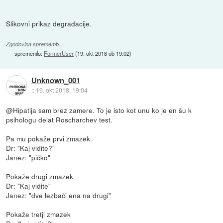
Slikovni prikaz degradacije.
Zgodovina sprememb…
spremenilo:
FormerUser
(
19. okt 2018 ob 19:02
)
Unknown_001
::
19. okt 2018, 19:04
@Hipatija sam brez zamere. To je isto kot unu ko je en šu k
psihologu delat Roscharchev test.
Pa mu pokaže prvi zmazek.
Dr: "Kaj vidite?"
Janez: "pičko"
Pokaže drugi zmazek
Dr: "Kaj vidite"
Janez: "dve lezbači ena na drugi"
Pokaže tretji zmazek