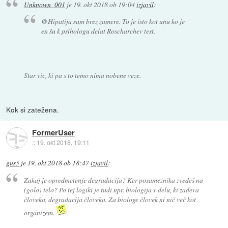
Unknown_001
je
19. okt 2018 ob 19:04
izjavil
:
@Hipatija sam brez zamere. To je isto kot unu ko je
en šu k psihologu delat Roscharchev test.
Star vic, ki pa s to temo nima nobene veze.
Kok si zatežena.
FormerUser
::
19. okt 2018, 19:11
gus5
je
19. okt 2018 ob 18:47
izjavil
:
Zakaj je opredmetenje degradacija? Ker posameznika zvedeš na
(golo) telo? Po tej logiki je tudi npr. biologija v delu, ki zadeva
človeka, degradacija človeka. Za biologe človek ni nič več kot
organizem.