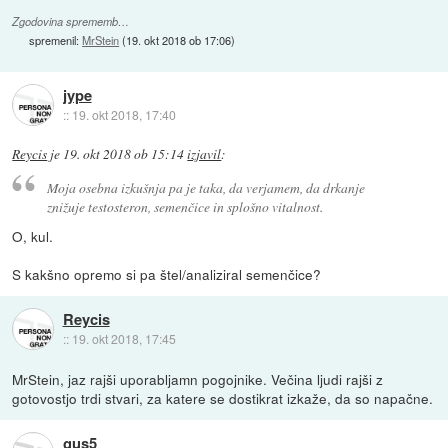
Zgodovina sprememb…
spremenil:
MrStein
(
19. okt 2018 ob 17:06
)
jype
::
19. okt 2018, 17:40
Reycis
je
19. okt 2018 ob 15:14
izjavil
:
Moja osebna izkušnja pa je taka, da verjamem, da drkanje
znižuje testosteron, semenčice in splošno vitalnost.
O, kul.
S kakšno opremo si pa štel/analiziral semenčice?
Reycis
::
19. okt 2018, 17:45
MrStein, jaz rajši uporabljamn pogojnike. Večina ljudi rajši z
gotovostjo trdi stvari, za katere se dostikrat izkaže, da so napačne.
gus5