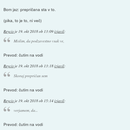
Bom jaz: prepričana sta v to.
(pika, to je to, ni več)
Reycis
je
19. okt 2018 ob 13:09
izjavil
:
Mislim, da podzavestno vsak ve,
Prevod: čutim na vodi
Reycis
je
19. okt 2018 ob 13:18
izjavil
:
Skoraj prepričan sem
Prevod: čutim na vodi
Reycis
je
19. okt 2018 ob 15:14
izjavil
:
verjamem, da...
Prevod: čutim na vodi