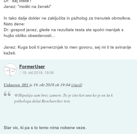
Dr: "kaj vidite?"
Janez: "moški na ženski"
In tako dalje dokler ne zaključita in psiholog za trenutek obmolkne.
Nato dene:
Dr: gospod janez, glede na rezultate testa ste spolni manijak s
hujšo obliko obsedenosti...
Janez: Kuga boš ti perverznjak to men govoru, sej mi ti te svinarije
kažeš.
FormerUser
::
19. okt 2018, 19:06
Unknown_001
je
19. okt 2018 ob 19:04
izjavil
:
@Hipatija sam brez zamere. To je isto kot unu ko je en šu k
psihologu delat Roscharchev test.
Star vic, ki pa s to temo nima nobene veze.