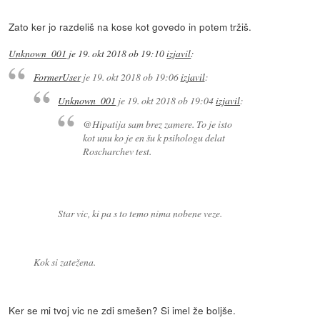
Zato ker jo razdeliš na kose kot govedo in potem tržiš.
Unknown_001
je
19. okt 2018 ob 19:10
izjavil
:
FormerUser
je
19. okt 2018 ob 19:06
izjavil
:
Unknown_001
je
19. okt 2018 ob 19:04
izjavil
:
@Hipatija sam brez zamere. To je isto
kot unu ko je en šu k psihologu delat
Roscharchev test.
Star vic, ki pa s to temo nima nobene veze.
Kok si zatežena.
Ker se mi tvoj vic ne zdi smešen? Si imel že boljše.