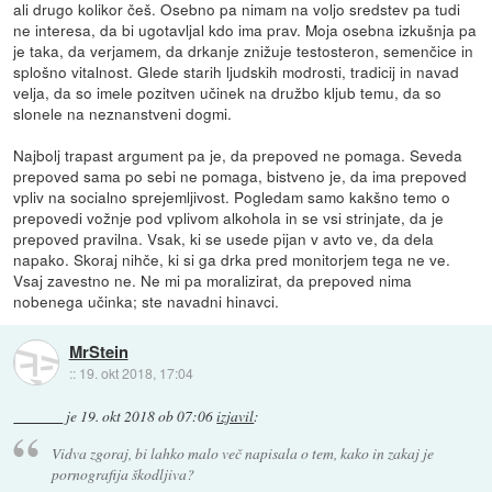
ali drugo kolikor češ. Osebno pa nimam na voljo sredstev pa tudi
ne interesa, da bi ugotavljal kdo ima prav. Moja osebna izkušnja pa
je taka, da verjamem, da drkanje znižuje testosteron, semenčice in
splošno vitalnost. Glede starih ljudskih modrosti, tradicij in navad
velja, da so imele pozitven učinek na družbo kljub temu, da so
slonele na neznanstveni dogmi.
Najbolj trapast argument pa je, da prepoved ne pomaga. Seveda
prepoved sama po sebi ne pomaga, bistveno je, da ima prepoved
vpliv na socialno sprejemljivost. Pogledam samo kakšno temo o
prepovedi vožnje pod vplivom alkohola in se vsi strinjate, da je
prepoved pravilna. Vsak, ki se usede pijan v avto ve, da dela
napako. Skoraj nihče, ki si ga drka pred monitorjem tega ne ve.
Vsaj zavestno ne. Ne mi pa moralizirat, da prepoved nima
nobenega učinka; ste navadni hinavci.
MrStein
::
19. okt 2018, 17:04
je
19. okt 2018 ob 07:06
izjavil
:
Vidva zgoraj, bi lahko malo več napisala o tem, kako in zakaj je
pornografija škodljiva?