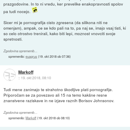
prazgodovine. In to ni vredu, ker prevelike enakopravnosti spolov
pa tudi nocejo.
Sicer mi je pornografija cisto zgresena (da silikona niti ne
omenjam), ampak, ce se kdo pali na to, pa naj se, imajo vsaj tisti, ki
so celo otrostvo trenirali, kako biti lepi, moznost vnovciti svoje
spretnosti.
Zgodovina sprememb…
spremenilo:
euagrus
(
19. okt 2018 ob 07:36
)
Markoff
::
19. okt 2018, 08:10
Tudi mene zanimajo te strahotno škodljive plati pornografije.
Priporočam se za povezavo ali 15 na temo kakšne resne
znanstvene raziskave in ne izjave raznih Borisov Johnsonov.
Zgodovina sprememb…
spremenilo:
Markoff
(
19. okt 2018 ob 08:10
)