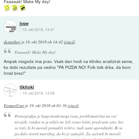
Faaaaak! Make My day!
jype
::
19. okt 2018, 14:47
dexterboy
je
19. okt 2018 ob 14:42
izjavil
:
Faaaaak! Make My day!
Ampak mogoče ima prav. Vsak dan hodi na kliniko analizirat seme,
ko dobi rezultate pa vedno "PA PIZDA NO! Folk tolk drka, da bom
hmal brez!"
tikitoki
::
19. okt 2018, 14:58
FormerUser
je
19. okt 2018 ob 01:36
izjavil
:
Pornografija je kuga modernega časa, problematična na več
nivojih, vendar se je nihče ne želi resno lotiti, predvsem zato, ker
so tisti, ki bi morali ponuditi rešitve, tudi sami uporabniki. Bi se
pa dalo storiti marsikaj, da bi jo zamejili. Za začetek bi morali