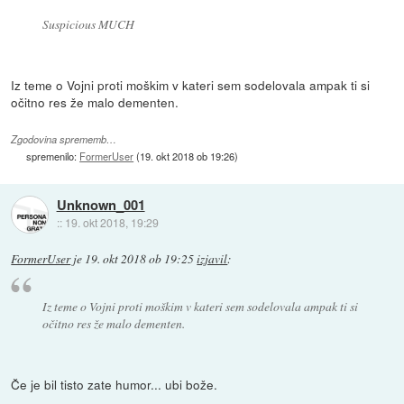
Suspicious MUCH
Iz teme o Vojni proti moškim v kateri sem sodelovala ampak ti si
očitno res že malo dementen.
Zgodovina sprememb…
spremenilo:
FormerUser
(
19. okt 2018 ob 19:26
)
Unknown_001
::
19. okt 2018, 19:29
FormerUser
je
19. okt 2018 ob 19:25
izjavil
:
Iz teme o Vojni proti moškim v kateri sem sodelovala ampak ti si
očitno res že malo dementen.
Če je bil tisto zate humor... ubi bože.