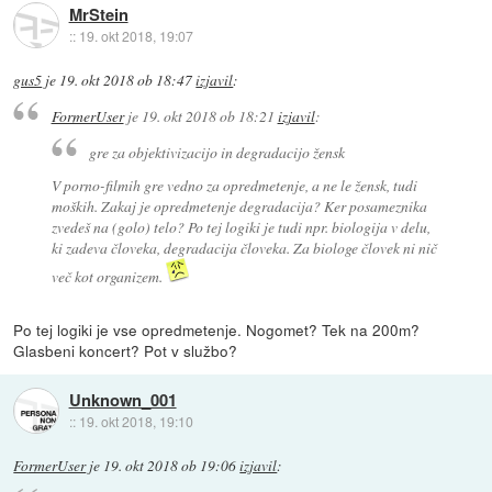
MrStein
::
19. okt 2018, 19:07
gus5
je
19. okt 2018 ob 18:47
izjavil
:
FormerUser
je
19. okt 2018 ob 18:21
izjavil
:
gre za objektivizacijo in degradacijo žensk
V porno-filmih gre vedno za opredmetenje, a ne le žensk, tudi
moških. Zakaj je opredmetenje degradacija? Ker posameznika
zvedeš na (golo) telo? Po tej logiki je tudi npr. biologija v delu,
ki zadeva človeka, degradacija človeka. Za biologe človek ni nič
več kot organizem.
Po tej logiki je vse opredmetenje. Nogomet? Tek na 200m?
Glasbeni koncert? Pot v službo?
Unknown_001
::
19. okt 2018, 19:10
FormerUser
je
19. okt 2018 ob 19:06
izjavil
: