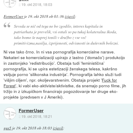
::
19. okt 2018, 18:03
FormerUser
je
19. okt 2018 ob 01:36
izjavil
:
Seveda se nič od tega ne bo zgodilo, interes kapitala in
patriarhata je prevelik, vsi ostali so pa tukaj kolateralna škoda,
tako bomo še naprej tonili v družbo z vse več
primitivizma,nasilja, izprijenosti, odvisnosti in duševnih bolezni.
Ni vse tako črno. In ni vsa pornografija komercialne narave.
Nekateri se komercializaciji upirajo z lastno ('domačo') produkcijo
in zastonjsko 'redistribucijo'. Obstaja tudi 'feministična'
pornografija, ki se upira estetizaciji ženskega telesa, kakršno
vsiljuje porno 'silikonska industrija'. Pornografija lahko služi tudi
'višjim ciljem', npr. okoljevarstvenim. Obstaja projekt '
Fuck for
Forest
', ki vabi eko-aktiviste/aktivistke, da snemajo porno filme, jih
tržijo in z izkupičkom financirajo pogozdovanje ter druge eko-
projekte (predvsem v J Ameriki).
FormerUser
::
19. okt 2018, 18:21
gus5
je
19. okt 2018 ob 18:03
izjavil
: