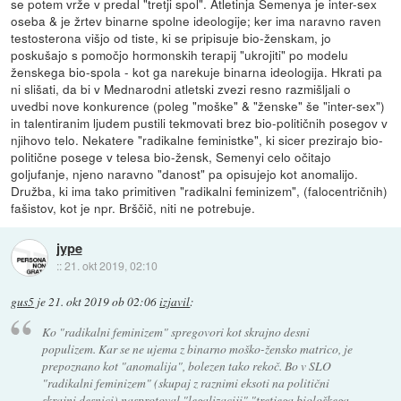
se potem vrže v predal "tretji spol". Atletinja Semenya je inter-sex
oseba & je žrtev binarne spolne ideologije; ker ima naravno raven
testosterona višjo od tiste, ki se pripisuje bio-ženskam, jo
poskušajo s pomočjo hormonskih terapij "ukrojiti" po modelu
ženskega bio-spola - kot ga narekuje binarna ideologija. Hkrati pa
ni slišati, da bi v Mednarodni atletski zvezi resno razmišljali o
uvedbi nove konkurence (poleg "moške" & "ženske" še "inter-sex")
in talentiranim ljudem pustili tekmovati brez bio-političnih posegov v
njihovo telo. Nekatere "radikalne feministke", ki sicer prezirajo bio-
politične posege v telesa bio-žensk, Semenyi celo očitajo
goljufanje, njeno naravno "danost" pa opisujejo kot anomalijo.
Družba, ki ima tako primitiven "radikalni feminizem", (falocentričnih)
fašistov, kot je npr. Brščič, niti ne potrebuje.
jype
::
21. okt 2019, 02:10
gus5
je
21. okt 2019 ob 02:06
izjavil
:
Ko "radikalni feminizem" spregovori kot skrajno desni
populizem. Kar se ne ujema z binarno moško-žensko matrico, je
prepoznano kot "anomalija", bolezen tako rekoč. Bo v SLO
"radikalni feminizem" (skupaj z raznimi eksoti na politični
skrajni desnici) nasprotoval "legalizaciji" "tretjega biološkega