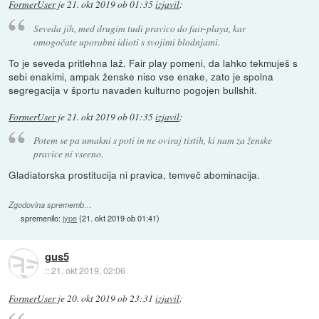
FormerUser
je
21. okt 2019 ob 01:35
izjavil
:
Seveda jih, med drugim tudi pravico do fair-playa, kar
omogočate uporabni idioti s svojimi blodnjami.
To je seveda pritlehna laž. Fair play pomeni, da lahko tekmuješ s
sebi enakimi, ampak ženske niso vse enake, zato je spolna
segregacija v športu navaden kulturno pogojen bullshit.
FormerUser
je
21. okt 2019 ob 01:35
izjavil
:
Potem se pa umakni s poti in ne oviraj tistih, ki nam za ženske
pravice ni vseeno.
Gladiatorska prostitucija ni pravica, temveč abominacija.
Zgodovina sprememb…
spremenilo:
jype
(
21. okt 2019 ob 01:41
)
gus5
::
21. okt 2019, 02:06
FormerUser
je
20. okt 2019 ob 23:31
izjavil
: