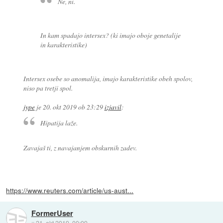
Ne, ni.
In kam spadajo intersex? (ki imajo oboje genetalije
in karakteristike)
Intersex osebe so anomalija, imajo karakteristike obeh spolov,
niso pa tretji spol.
jype
je
20. okt 2019 ob 23:29
izjavil
:
Hipatija laže.
Zavajaš ti, z navajanjem obskurnih zadev.
https://www.reuters.com/article/us-aust...
FormerUser
::
21. okt 2019, 00:09