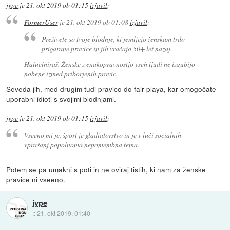
jype
je
21. okt 2019 ob 01:15
izjavil
:
FormerUser
je
21. okt 2019 ob 01:08
izjavil
:
Preživete so tvoje blodnje, ki jemljejo ženskam trdo
prigarane pravice in jih vračajo 50+ let nazaj.
Haluciniraš. Ženske z enakopravnostjo vseh ljudi ne izgubijo
nobene izmed priborjenih pravic.
Seveda jih, med drugim tudi pravico do fair-playa, kar omogočate
uporabni idioti s svojimi blodnjami.
jype
je
21. okt 2019 ob 01:15
izjavil
:
Vseeno mi je, šport je gladiatorstvo in je v luči socialnih
vprašanj popolnoma nepomembna tema.
Potem se pa umakni s poti in ne oviraj tistih, ki nam za ženske
pravice ni vseeno.
jype
::
21. okt 2019, 01:40