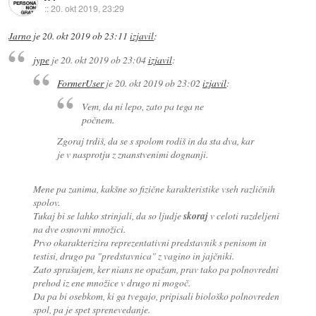
::
20. okt 2019, 23:29
Jarno
je
20. okt 2019 ob 23:11
izjavil
:
jype
je
20. okt 2019 ob 23:04
izjavil
:
FormerUser
je
20. okt 2019 ob 23:02
izjavil
:
Vem, da ni lepo, zato pa tega ne
počnem.
Zgoraj trdiš, da se s spolom rodiš in da sta dva, kar
je v nasprotju z znanstvenimi dognanji.
Mene pa zanima, kakšne so fizične karakteristike vseh različnih
spolov.
Tukaj bi se lahko strinjali, da so ljudje
skoraj
v celoti razdeljeni
na dve osnovni množici.
Prvo okarakterizira reprezentativni predstavnik s penisom in
testisi, drugo pa "predstavnica" z vagino in jajčniki.
Zato sprašujem, ker nians ne opažam, prav tako pa polnovredni
prehod iz ene množice v drugo ni mogoč.
Da pa bi osebkom, ki ga tvegajo, pripisali biološko polnovreden
spol, pa je spet sprenevedanje.