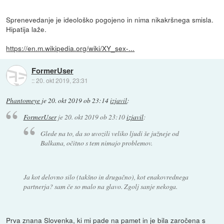
Sprenevedanje je ideološko pogojeno in nima nikakršnega smisla.
Hipatija laže.
https://en.m.wikipedia.org/wiki/XY_sex-...
FormerUser
::
20. okt 2019, 23:31
Phantomeye
je
20. okt 2019 ob 23:14
izjavil
:
FormerUser
je
20. okt 2019 ob 23:10
izjavil
:
Glede na to, da so uvozili veliko ljudi še južneje od
Balkana, očitno s tem nimajo problemov.
Ja kot delovno silo (takšno in drugačno), kot enakovrednega
partnerja? sam če so malo na glavo. Zgolj sanje nekoga.
Prva znana Slovenka, ki mi pade na pamet in je bila zaročena s