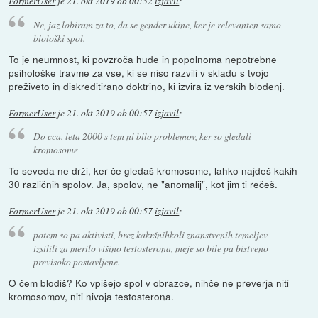
FormerUser
je
21. okt 2019 ob 00:52
izjavil
:
Ne, jaz lobiram za to, da se gender ukine, ker je relevanten samo
biološki spol.
To je neumnost, ki povzroča hude in popolnoma nepotrebne
psihološke travme za vse, ki se niso razvili v skladu s tvojo
preživeto in diskreditirano doktrino, ki izvira iz verskih blodenj.
FormerUser
je
21. okt 2019 ob 00:57
izjavil
:
Do cca. leta 2000 s tem ni bilo problemov, ker so gledali
kromosome
To seveda ne drži, ker če gledaš kromosome, lahko najdeš kakih
30 različnih spolov. Ja, spolov, ne "anomalij", kot jim ti rečeš.
FormerUser
je
21. okt 2019 ob 00:57
izjavil
:
potem so pa aktivisti, brez kakršnihkoli znanstvenih temeljev
izsilili za merilo višino testosterona, meje so bile pa bistveno
previsoko postavljene.
O čem blodiš? Ko vpišejo spol v obrazce, nihče ne preverja niti
kromosomov, niti nivoja testosterona.