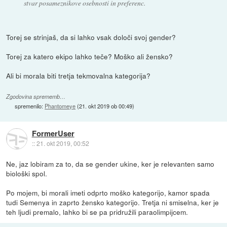
stvar posameznikove osebnosti in preferenc.
Torej se strinjaš, da si lahko vsak določi svoj gender?
Torej za katero ekipo lahko teče? Moško ali žensko?
Ali bi morala biti tretja tekmovalna kategorija?
Zgodovina sprememb…
spremenilo:
Phantomeye
(
21. okt 2019 ob 00:49
)
FormerUser
::
21. okt 2019, 00:52
Ne, jaz lobiram za to, da se gender ukine, ker je relevanten samo
biološki spol.
Po mojem, bi morali imeti odprto moško kategorijo, kamor spada
tudi Semenya in zaprto žensko kategorijo. Tretja ni smiselna, ker je
teh ljudi premalo, lahko bi se pa pridružili paraolimpijcem.