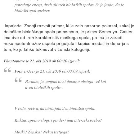
potrebuje enega, dveh ali treh bioloških spolov, če je jasno, da je
biološki spol spekter.
Japajade. Zadnji razvpit primer, ki je zelo nazorno pokazal, zakaj je
določitev biološkega spola pomembna, je primer Semenya. Caster
ima dve od treh karakteristik moškega spola, pa mu je zaradi
nekompetentnežev uspelo prigoljufati kopico medalj in denarja s
tem, ko je lahko tekmoval v ženski kategoriji.
Phantomeye
je
21. okt 2019 ob 00:20
izjavil
:
FormerUser
je
21. okt 2019 ob 00:09
izjavil
:
Poznam, ja, ampak to ni dokaz o obstoju več kot
dveh bioloških spolov.
V redu, reciva, da obstajata dva biološka spola.
Kakšno spolno vlogo (gender) ima interseks oseba?
Moški? Ženska? Nekaj tretjega?