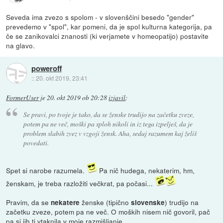
Seveda ima zvezo s spolom - v slovenščini besedo "gender"
prevedemo v "spol", kar pomeni, da je spol kulturna kategorija, pa
če se zanikovalci znanosti (ki verjamete v homeopatijo) postavite
na glavo.
poweroff
::
20. okt 2019, 23:41
FormerUser
je
20. okt 2019 ob 20:28
izjavil
:
Se pravi, po tvoje je tako, da se ženske trudijo na začetku zveze,
potem pa ne več, moški pa sploh nikoli in iz tega izpelješ, da je
problem slabih zvez v vzgoji žensk. Aha, sedaj razumem kaj želiš
povedati.
Spet si narobe razumela.
Pa nič hudega, nekaterim, hm,
ženskam, je treba razložiti večkrat, pa počasi...
Pravim, da se
ženske (tipično
) trudijo na
nekatere
slovenske
začetku zveze, potem pa ne več. O moških nisem nič govoril, pač
pa si jih ti vtaknila v moje razmišljanje.