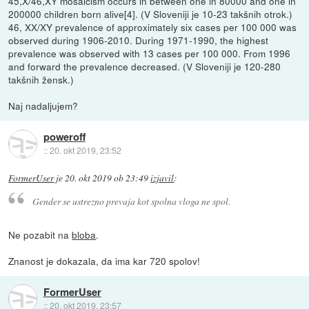
45,X/46,XY mosaicism occurs in between one in 80000 and one in
200000 children born alive[4]. (V Sloveniji je 10-23 takšnih otrok.)
46, XX/XY prevalence of approximately six cases per 100 000 was
observed during 1906-2010. During 1971-1990, the highest
prevalence was observed with 13 cases per 100 000. From 1996
and forward the prevalence decreased. (V Sloveniji je 120-280
takšnih žensk.)
Naj nadaljujem?
poweroff
::
20. okt 2019, 23:52
FormerUser
je
20. okt 2019 ob 23:49
izjavil
:
Gender se ustrezno prevaja kot spolna vloga ne spol.
Ne pozabit na
bloba
.
Znanost je dokazala, da ima kar 720 spolov!
FormerUser
::
20. okt 2019, 23:57