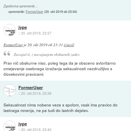
Zgodovina sprememb…
spremenilo:
FormerUser
(
20. okt 2019 ob 23:34
)
jype
::
20. okt 2019, 23:37
FormerUser
je
20. okt 2019 ob 23:31
izjavil
:
Zavajaš ti, z navajanjem obskurnih zadev.
Prav nič obskurne niso, poleg tega da je obsceno avtoritarno
omejevanje osebnega izražanja seksualnosti nezdružljivo s
človekovimi pravicami.
FormerUser
::
20. okt 2019, 23:39
Seksualnost nima nobene veze s spolom, vsak ima pravico do
lastnega mnenja, ne pa tudi do lastnih dejstev.
jype
::
20. okt 2019, 23:40