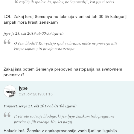
30 različnih spolov. Ja, spolov, ne "anomalij", kot jim ti rečeš.
LOL. Zakaj torej Semenya ne tekmuje v eni od teh 30 tih kategorij
ampak mora krasti ženskam?
jype
je
21. okt 2019 ob 00:59
izjavil
:
O čem blodiš? Ko vpišejo spol v obrazce, nihče ne preverja niti
kromosomov, niti nivoja testosterona.
Zakaj ima potem Semenya prepoved nastopanja na svetovnem
prvenstvu?
jype
::
21. okt 2019, 01:15
FormerUser
je
21. okt 2019 ob 01:08
izjavil
:
Preživete so tvoje blodnje, ki jemljejo ženskam trdo prigarane
pravice in jih vračajo 50+ let nazaj.
Haluciniraš. Ženske z enakopravnostjo vseh ljudi ne izgubijo