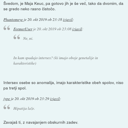
Švedom, je Maja Keuc, pa gotovo jih je še več, tako da dvomim, da
se gredo neko rasno čistočo.
Phantomeye
je
20. okt 2019 ob 23:18
izjavil
:
FormerUser
je
20. okt 2019 ob 23:08
izjavil
:
Ne, ni.
In kam spadajo intersex? (ki imajo oboje genetalije in
karakteristike)
Intersex osebe so anomalija, imajo karakteristike obeh spolov, niso
pa tretji spol.
jype
je
20. okt 2019 ob 23:29
izjavil
:
Hipatija laže.
Zavajaš ti, z navajanjem obskurnih zadev.