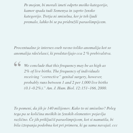
Po mojem, bi morali imeti odprto moško kategorijo,
kamor spada tudi Semenya in zaprto žensko
kategorijo. Tretja ni smiselna, ker je teh ljudi
premalo, lahko bi se pa pridružili paraolimpijcem.
Procentualno je intersex oseb ravno toliko anomalija kot so
anomalija rdečelasci, ki predstavljajo cca 2 % prebivalstva.
We conclude that this frequency may be as high as
2% of live births. The frequency of individuals
receiving “corrective” genital surgery, however,
probably runs between 1 and 2 per 1,000 live births
(0.1–0.2%).” Am. J. Hum. Biol. 12:151–166, 2000.
To pomeni, da jih je 140 milijonov. Kako to ni smiselno? Poleg
tega pa se količina moških in ženskih elementov pojavlja
različno. Če jih priključiš paraolimpijcem, kot si namutila, bi
bila iztopanja podobna kot pri primeru, ki ga sama navajaš. ccc