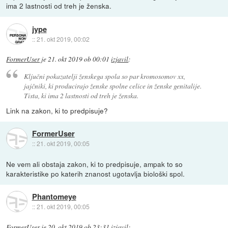
ima 2 lastnosti od treh je ženska.
jype
::
21. okt 2019, 00:02
FormerUser
je
21. okt 2019 ob 00:01
izjavil
:
Ključni pokazatelji ženskega spola so par kromosomov xx,
jajčniki, ki producirajo ženske spolne celice in ženske genitalije.
Tista, ki ima 2 lastnosti od treh je ženska.
Link na zakon, ki to predpisuje?
FormerUser
::
21. okt 2019, 00:05
Ne vem ali obstaja zakon, ki to predpisuje, ampak to so
karakteristike po katerih znanost ugotavlja biološki spol.
Phantomeye
::
21. okt 2019, 00:05
FormerUser
je
20. okt 2019 ob 23:31
izjavil
: