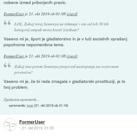
nobene izmed priborjenih pravic.
FormerUser
je
21. okt 2019 ob 01:08
izjavil
:
LOL. Zakaj torej Semenya ne tekmuje v eni od teh 30 tih
kategorij ampak mora krasti ženskam?
Vseeno mi je, šport je gladiatorstvo in je v luči socialnih vprašanj
popolnoma nepomembna tema.
FormerUser
je
21. okt 2019 ob 01:08
izjavil
:
Zakaj ima potem Semenya prepoved nastopanja na svetovnem
prvenstvu?
Vseeno mi je, če bi rada zmagala v gladiatorski prostituciji, je to
tvoj problem.
Zgodovina sprememb…
spremenilo:
jype
(
21. okt 2019 ob 01:16
)
FormerUser
::
21. okt 2019, 01:35