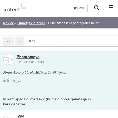
☰
Novice
»
Omrežja / internet
»
Britanskega filtra pornografije ne bo
9
/ 9
»
»»
««
«
Phantomeye
::
20. okt 2019, 23:18
FormerUser
je
20. okt 2019 ob 23:08
izjavil
:
Ne, ni.
In kam spadajo intersex? (ki imajo oboje genetalije in
karakteristike)
jype