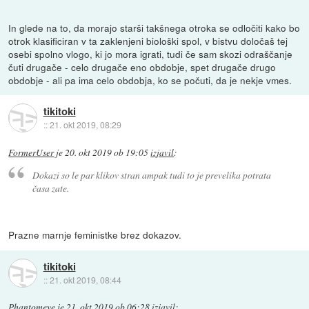
In glede na to, da morajo starši takšnega otroka se odločiti kako bo
otrok klasificiran v ta zaklenjeni biološki spol, v bistvu določaš tej
osebi spolno vlogo, ki jo mora igrati, tudi če sam skozi odraščanje
čuti drugače - celo drugače eno obdobje, spet drugače drugo
obdobje - ali pa ima celo obdobja, ko se počuti, da je nekje vmes.
tikitoki
::
21. okt 2019, 08:29
FormerUser
je
20. okt 2019 ob 19:05
izjavil
:
Dokazi so le par klikov stran ampak tudi to je prevelika potrata
časa zate.
Prazne marnje feministke brez dokazov.
tikitoki
::
21. okt 2019, 08:44
Phantomeye
je
21. okt 2019 ob 06:28
izjavil
: