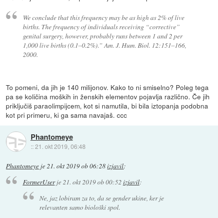
We conclude that this frequency may be as high as 2% of live
births. The frequency of individuals receiving “corrective”
genital surgery, however, probably runs between 1 and 2 per
1,000 live births (0.1–0.2%).” Am. J. Hum. Biol. 12:151–166,
2000.
To pomeni, da jih je 140 milijonov. Kako to ni smiselno? Poleg tega
pa se količina moških in ženskih elementov pojavlja različno. Če jih
priključiš paraolimpijcem, kot si namutila, bi bila iztopanja podobna
kot pri primeru, ki ga sama navajaš. ccc
Phantomeye
::
21. okt 2019, 06:48
Phantomeye
je
21. okt 2019 ob 06:28
izjavil
:
FormerUser
je
21. okt 2019 ob 00:52
izjavil
:
Ne, jaz lobiram za to, da se gender ukine, ker je
relevanten samo biološki spol.