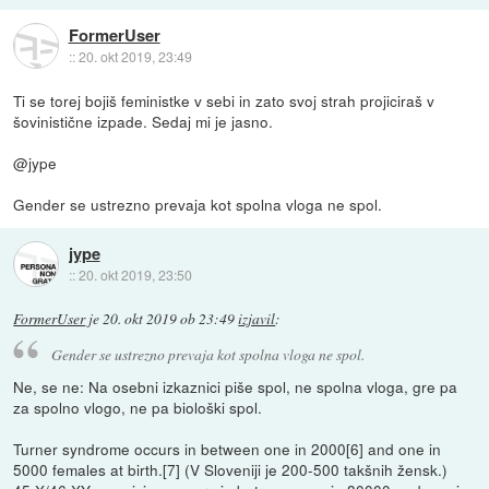
FormerUser
::
20. okt 2019, 23:49
Ti se torej bojiš feministke v sebi in zato svoj strah projiciraš v
šovinistične izpade. Sedaj mi je jasno.
@jype
Gender se ustrezno prevaja kot spolna vloga ne spol.
jype
::
20. okt 2019, 23:50
FormerUser
je
20. okt 2019 ob 23:49
izjavil
:
Gender se ustrezno prevaja kot spolna vloga ne spol.
Ne, se ne: Na osebni izkaznici piše spol, ne spolna vloga, gre pa
za spolno vlogo, ne pa biološki spol.
Turner syndrome occurs in between one in 2000[6] and one in
5000 females at birth.[7] (V Sloveniji je 200-500 takšnih žensk.)