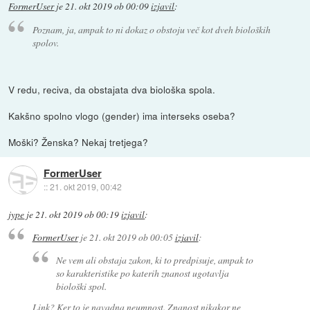
FormerUser
je
21. okt 2019 ob 00:09
izjavil
:
Poznam, ja, ampak to ni dokaz o obstoju več kot dveh bioloških
spolov.
V redu, reciva, da obstajata dva biološka spola.
Kakšno spolno vlogo (gender) ima interseks oseba?
Moški? Ženska? Nekaj tretjega?
FormerUser
::
21. okt 2019, 00:42
jype
je
21. okt 2019 ob 00:19
izjavil
:
FormerUser
je
21. okt 2019 ob 00:05
izjavil
:
Ne vem ali obstaja zakon, ki to predpisuje, ampak to
so karakteristike po katerih znanost ugotavlja
biološki spol.
Link? Ker to je navadna neumnost. Znanost nikakor ne