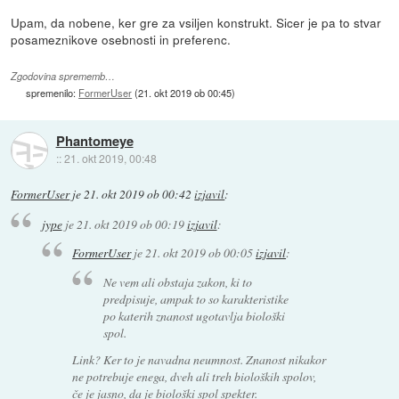
Upam, da nobene, ker gre za vsiljen konstrukt. Sicer je pa to stvar
posameznikove osebnosti in preferenc.
Zgodovina sprememb…
spremenilo:
FormerUser
(
21. okt 2019 ob 00:45
)
Phantomeye
::
21. okt 2019, 00:48
FormerUser
je
21. okt 2019 ob 00:42
izjavil
:
jype
je
21. okt 2019 ob 00:19
izjavil
:
FormerUser
je
21. okt 2019 ob 00:05
izjavil
:
Ne vem ali obstaja zakon, ki to
predpisuje, ampak to so karakteristike
po katerih znanost ugotavlja biološki
spol.
Link? Ker to je navadna neumnost. Znanost nikakor
ne potrebuje enega, dveh ali treh bioloških spolov,
če je jasno, da je biološki spol spekter.