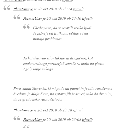
Phantomeye
je
20. okt 2019 ob 23:14
izjavil
:
FormerUser
je
20. okt 2019 ob 23:10
izjavil
:
Glede na to, da so uvozili veliko ljudi
še južneje od Balkana, očitno s tem
nimajo problemov.
Ja kot delovno silo (takšno in drugačno), kot
enakovrednega partnerja? sam če so malo na glavo.
Zgolj sanje nekoga.
Prva znana Slovenka, ki mi pade na pamet in je bila zaročena s
Švedom, je Maja Keuc, pa gotovo jih je še več, tako da dvomim,
da se gredo neko rasno čistočo.
Phantomeye
je
20. okt 2019 ob 23:18
izjavil
:
FormerUser
je
20. okt 2019 ob 23:08
izjavil
: