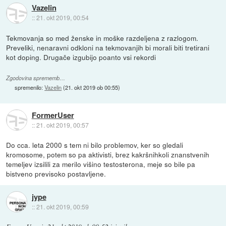
Vazelin
::
21. okt 2019, 00:54
Tekmovanja so med ženske in moške razdeljena z razlogom.
Preveliki, nenaravni odkloni na tekmovanjih bi morali biti tretirani
kot doping. Drugače izgubijo poanto vsi rekordi
Zgodovina sprememb…
spremenilo:
Vazelin
(
21. okt 2019 ob 00:55
)
FormerUser
::
21. okt 2019, 00:57
Do cca. leta 2000 s tem ni bilo problemov, ker so gledali
kromosome, potem so pa aktivisti, brez kakršnihkoli znanstvenih
temeljev izsilili za merilo višino testosterona, meje so bile pa
bistveno previsoko postavljene.
jype
::
21. okt 2019, 00:59