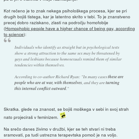
Kot rečeno je to znak nekega psihološkega procesa, kjer se pri
drugih bojiš tistega, kar je latentno skrito v tebi. To je znanstveno
precej dobro raziskano, zlasti na področju homofobije
(
Homophobic people have a higher chance of being gay, according
to science
):
Individuals who identify as straight but in psychological tests
show a strong attraction to the same sex may be threatened by
gays and lesbians because homosexuals remind them of similar
tendencies within themselves.
According to co-author Richard Ryan: "In many cases
these are
people who are at war, with themselves
, and they are
turning
this internal conflict outward
."
Skratka. glede na znanost, se bojiš moškega v sebi in svoj strah
nato projeciraš v feminizem.
Na srečo danes živimo v družbi, kjer se teh stvari ni treba
sramovati, pa tudi ustrezna terapevtska pomoč je na voljo.