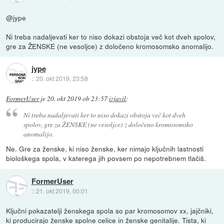
@jype
Ni treba nadaljevati ker to niso dokazi obstoja več kot dveh spolov,
gre za ŽENSKE (ne vesoljce) z določeno kromosomsko anomalijo.
jype
::
20. okt 2019, 23:58
FormerUser
je
20. okt 2019 ob 23:57
izjavil
:
Ni treba nadaljevati ker to niso dokazi obstoja več kot dveh
spolov, gre za ŽENSKE (ne vesoljce) z določeno kromosomsko
anomalijo.
Ne. Gre za ženske, ki niso ženske, ker nimajo ključnih lastnosti
biološkega spola, v katerega jih povsem po nepotrebnem tlačiš.
FormerUser
::
21. okt 2019, 00:01
Ključni pokazatelji ženskega spola so par kromosomov xx, jajčniki,
ki producirajo ženske spolne celice in ženske genitalije. Tista, ki