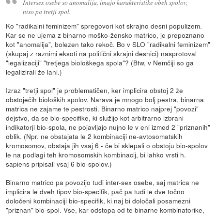
Intersex osebe so anomalija, imajo karakteristike obeh spolov,
niso pa tretji spol.
Ko "radikalni feminizem" spregovori kot skrajno desni populizem.
Kar se ne ujema z binarno moško-žensko matrico, je prepoznano
kot "anomalija", bolezen tako rekoč. Bo v SLO "radikalni feminizem"
(skupaj z raznimi eksoti na politični skrajni desnici) nasprotoval
"legalizaciji" "tretjega biološkega spola"? (Btw, v Nemčiji so ga
legalizirali že lani.)
Izraz "tretji spol" je problematičen, ker implicira obstoj 2 že
obstoječih bioloških spolov. Narava je mnogo bolj pestra, binarna
matrica ne zajame te pestrosti. Binarno matrico najprej "povozi"
dejstvo, da se bio-specifike, ki služijo kot arbitrarno izbrani
indikatorji bio-spola, ne pojavljajo nujno le v eni izmed 2 "priznanih"
oblik. (Npr. ne obstajata le 2 kombinaciji ne-avtosomatskih
kromosomov, obstaja jih vsaj 6 - če bi sklepali o obstoju bio-spolov
le na podlagi teh kromosomskih kombinacij, bi lahko vrsti h.
sapiens pripisali vsaj 6 bio-spolov.)
Binarno matrico pa povozijo tudi inter-sex osebe, saj matrica ne
implicira le dveh tipov bio-specifik, pač pa tudi le dve točno
določeni kombinaciji bio-specifik, ki naj bi določali posamezni
"priznan" bio-spol. Vse, kar odstopa od te binarne kombinatorike,