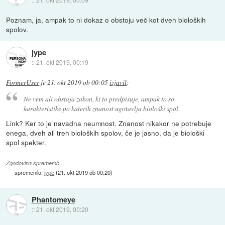
Poznam, ja, ampak to ni dokaz o obstoju več kot dveh bioloških
spolov.
jype
::
21. okt 2019, 00:19
FormerUser
je
21. okt 2019 ob 00:05
izjavil
:
Ne vem ali obstaja zakon, ki to predpisuje, ampak to so
karakteristike po katerih znanost ugotavlja biološki spol.
Link? Ker to je navadna neumnost. Znanost nikakor ne potrebuje
enega, dveh ali treh bioloških spolov, če je jasno, da je biološki
spol spekter.
Zgodovina sprememb…
spremenilo:
jype
(
21. okt 2019 ob 00:20
)
Phantomeye
::
21. okt 2019, 00:20