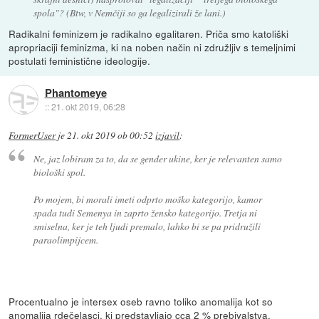
spola"? (Btw, v Nemčiji so ga legalizirali že lani.)
Radikalni feminizem je radikalno egalitaren. Priča smo katoliški
apropriaciji feminizma, ki na noben način ni združljiv s temeljnimi
postulati feministične ideologije.
Phantomeye
::
21. okt 2019, 06:28
FormerUser
je
21. okt 2019 ob 00:52
izjavil
:
Ne, jaz lobiram za to, da se gender ukine, ker je relevanten samo
biološki spol.
Po mojem, bi morali imeti odprto moško kategorijo, kamor
spada tudi Semenya in zaprto žensko kategorijo. Tretja ni
smiselna, ker je teh ljudi premalo, lahko bi se pa pridružili
paraolimpijcem.
Procentualno je intersex oseb ravno toliko anomalija kot so
anomalija rdečelasci, ki predstavljajo cca 2 % prebivalstva.