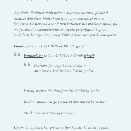
Japajade. Zadnji razvpit primer, ki je zelo nazorno pokazal,
zakaj je določitev biološkega spola pomembna, je primer
Semenya. Caster ima dve od treh karakteristik moškega spola, pa
mu je zaradi nekompetentnežev uspelo prigoljufati kopico
medalj in denarja s tem, ko je lahko tekmoval v ženski kategoriji.
Phantomeye
je
21. okt 2019 ob 00:20
izjavil
:
FormerUser
je
21. okt 2019 ob 00:09
izjavil
:
Poznam, ja, ampak to ni dokaz o
obstoju več kot dveh bioloških spolov.
V redu, reciva, da obstajata dva biološka spola.
Kakšno spolno vlogo (gender) ima interseks oseba?
Moški? Ženska? Nekaj tretjega?
Upam, da nobene, ker gre za vsiljen konstrukt. Sicer je pa to