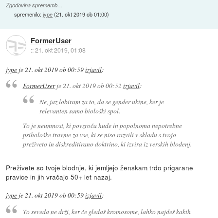
Zgodovina sprememb…
spremenilo:
jype
(
21. okt 2019 ob 01:00
)
FormerUser
::
21. okt 2019, 01:08
jype
je
21. okt 2019 ob 00:59
izjavil
:
FormerUser
je
21. okt 2019 ob 00:52
izjavil
:
Ne, jaz lobiram za to, da se gender ukine, ker je
relevanten samo biološki spol.
To je neumnost, ki povzroča hude in popolnoma nepotrebne
psihološke travme za vse, ki se niso razvili v skladu s tvojo
preživeto in diskreditirano doktrino, ki izvira iz verskih blodenj.
Preživete so tvoje blodnje, ki jemljejo ženskam trdo prigarane
pravice in jih vračajo 50+ let nazaj.
jype
je
21. okt 2019 ob 00:59
izjavil
:
To seveda ne drži, ker če gledaš kromosome, lahko najdeš kakih