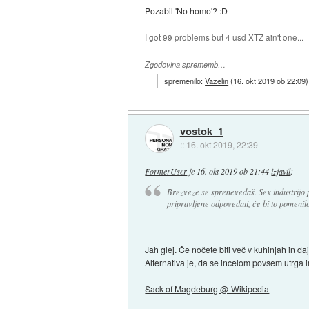
Pozabil 'No homo'? :D
I got 99 problems but 4 usd XTZ ain't one...
Zgodovina sprememb…
spremenilo:
Vazelin
(
16. okt 2019 ob 22:09
)
vostok_1
::
16. okt 2019, 22:39
FormerUser
je
16. okt 2019 ob 21:44
izjavil
:
Brezveze se sprenevedaš. Sex industrijo po
pripravljene odpovedati, če bi to pomenil
Jah glej. Če nočete biti več v kuhinjah in da
Alternativa je, da se incelom povsem utrga i
Sack of Magdeburg @ Wikipedia