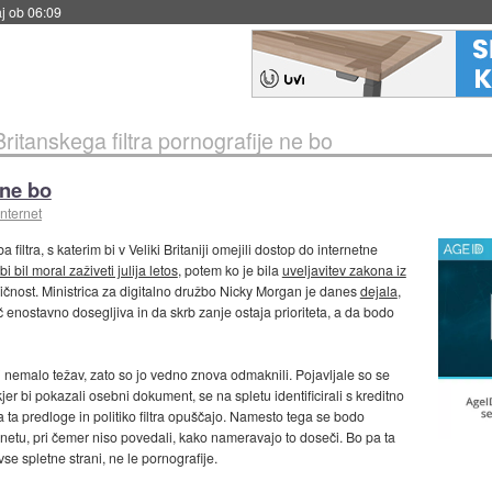
j ob 06:09
Britanskega filtra pornografije ne bo
 ne bo
internet
ltra, s katerim bi v Veliki Britaniji omejili dostop do internetne
bi bil moral zaživeti julija letos
, potem ko je bila
uveljavitev zakona iz
ničnost. Ministrica za digitalno družbo Nicky Morgan je danes
dejala
,
enostavno dosegljiva in da skrb zanje ostaja prioriteta, a da bodo
i nemalo težav, zato so jo vedno znova odmaknili. Pojavljale so se
 kjer bi pokazali osebni dokument, se na spletu identificirali s kreditno
 ta predloge in politiko filtra opuščajo. Namesto tega se bodo
ternetu, pri čemer niso povedali, kako nameravajo to doseči. Bo pa ta
se spletne strani, ne le pornografije.