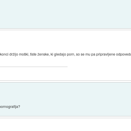
onci držijo moški, tiste ženske, ki gledajo porn, so se mu pa pripravljene odpoveda
pornografija?