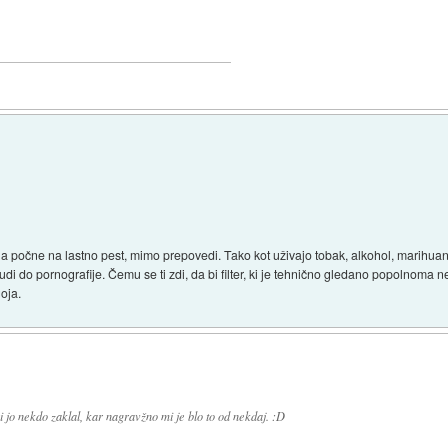
ina počne na lastno pest, mimo prepovedi. Tako kot uživajo tobak, alkohol, marihuan
tudi do pornografije. Čemu se ti zdi, da bi filter, ki je tehnično gledano popolnoma 
oja.
i jo nekdo zaklal, kar nagravžno mi je blo to od nekdaj. :D