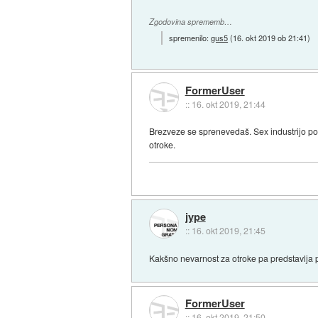
Zgodovina sprememb…
spremenilo:
gus5
(
16. okt 2019 ob 21:41
)
FormerUser
::
16. okt 2019, 21:44
Brezveze se sprenevedaš. Sex industrijo pok
otroke.
jype
::
16. okt 2019, 21:45
Kakšno nevarnost za otroke pa predstavlja 
FormerUser
::
16. okt 2019, 21:50