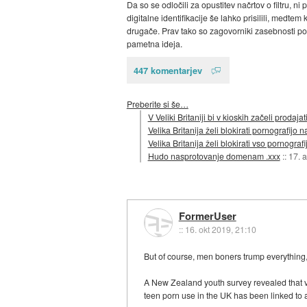
Da so se odločili za opustitev načrtov o filtru,
digitalne identifikacije še lahko prisilili, medte
drugače. Prav tako so zagovorniki zasebnosti poud
pametna ideja.
447 komentarjev
Preberite si še…
V Veliki Britaniji bi v kioskih začeli prodaj
Velika Britanija želi blokirati pornografijo 
Velika Britanija želi blokirati vso pornografi
Hudo nasprotovanje domenam .xxx
::
17. 
FormerUser
::
16. okt 2019, 21:10
But of course, men boners trump everything,
A New Zealand youth survey revealed that vie
teen porn use in the UK has been linked to a