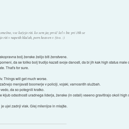
smešno, vse kažejo riti. ko sem jaz prvič šel v btc pri 18h se
 riti v napetih hlačah, porn heaven v živo. :)
nakopravna bolj ženske želijo biti ženstvene.
pomeni, da se toliko bolj trudijo kazati svoje danosti, da bi jih kak high status male 
te. That's for sure.
itiv. Things will get much worse.
začnejo menjavati boomerje v policiji, vojski, varnosntih službah.
e vedo, da so potegnili kratko.
 kljub odsotnosti uradnega liderja, ženske (in ostali) vseeno gravitirajo okoli high
e ujel zadnji vlak. Glej milenijce in mlajše.