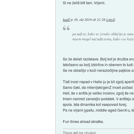
Si ne želiš biti tam. Vrjemi.
kuall
je
16. okt 2019 ob 21:28
izjavil
:
pa tudi to, kako se ženske oblačijo je mau 
nisem mogel načuditi temu, kako vse kažejo
So že delali raziskave. Bolj kot je družba e
Istočasno so bolj izbirčne in obenem to tudi 
Se ne oblačijo v koži nerazločljive pajkice za
Tisti incel napad v Halle-ju je bil zgolj aper
Samo čaki, da milenijski/genZ inceli počasi 
Hell, še v antifa je veliko incelov, zgolj še n
Imam namreč zanesljiv podatek. V antifaju se
spola. Ista dinamika kot vsepovsot torej.
Pa ne vrjami jypetu, middle-aged GenX-u, ki j
Fun times ahead skratka.
There will be chutes!