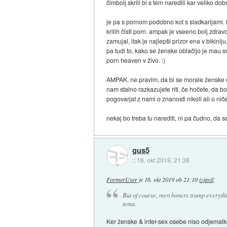
čimbolj skrili bi s tem naredili kar veliko do
je pa s pornom podobno kot s sladkarijami. kj
krilih čisti porn. ampak je vseeno bolj zdravo 
zamujal, itak je najlepši prizor ena v bikini
pa tudi to, kako se ženske oblačijo je mau s
porn heaven v živo. :)
AMPAK. ne pravim, da bi se morale ženske o
nam stalno razkazujete riti. če hočete, da 
pogovarjat z nami o znanosti nikoli ali o ni
nekaj bo treba tu narediti, ni pa čudno, da 
gus5
::
16. okt 2019, 21:38
FormerUser
je
16. okt 2019 ob 21:10
izjavil
:
But of course, men boners trump everythin
tema.
Ker ženske & inter-sex osebe niso odjemalk