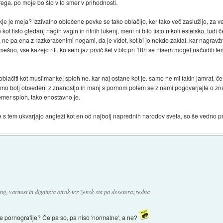
brega. po moje bo šlo v to smer v prihodnosti.
e je meja? izzivalno oblečene pevke se tako oblačijo, ker tako več zaslužijo, za veli
kot tisto gledanj nagih vagin in ritnih lukenj, meni ni bilo tisto nikoli estetsko, tudi č
ju, ne pa ena z razkoračenimi nogami, da je videt, kot bi jo nekdo zaklal, kar nagravž
mešno, vse kažejo riti. ko sem jaz prvič šel v btc pri 18h se nisem mogel načuditi te
blačiti kot muslimanke, sploh ne. kar naj ostane kot je. samo ne mi fakin jamrat, 
bomo bolj obsedeni z znanostjo in manj s pornom potem se z nami pogovarjajte o znan
čemer sploh, tako enostavno je.
se s tem ukvarjajo angleži kot en od najbolj naprednih narodov sveta, so še vedno p
g, varnost in digniteta otrok ter žensk sta pa desetorazredna
e pornografije? Če pa so, pa niso 'normalne', a ne?