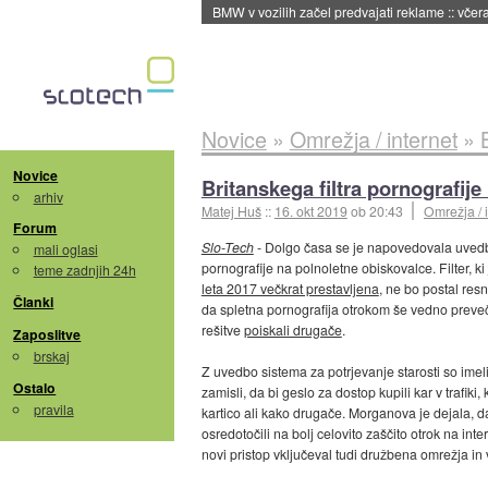
BMW v vozilih začel predvajati reklame
::
včera
Novice
»
Omrežja / internet
»
Novice
Britanskega filtra pornografije
arhiv
Matej Huš
::
16. okt 2019
ob 20:43
Omrežja / 
Forum
Slo-Tech
- Dolgo časa se je napovedovala uvedba fi
mali oglasi
pornografije na polnoletne obiskovalce. Filter, ki
teme zadnjih 24h
leta 2017 večkrat prestavljena
, ne bo postal res
Članki
da spletna pornografija otrokom še vedno preveč 
rešitve
poiskali drugače
.
Zaposlitve
brskaj
Z uvedbo sistema za potrjevanje starosti so imel
Ostalo
zamisli, da bi geslo za dostop kupili kar v trafiki,
pravila
kartico ali kako drugače. Morganova je dejala, da
osredotočili na bolj celovito zaščito otrok na in
novi pristop vključeval tudi družbena omrežja in v