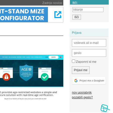
Išči:
Zadnje novice
Prijava
Zapomni si me
nov uporabnik
pozabili geslo?