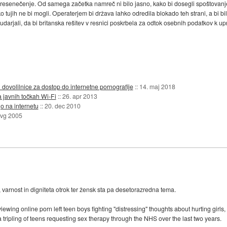
 ni presenečenje. Od samega začetka namreč ni bilo jasno, kako bi dosegli spoštova
m ko tujih ne bi mogli. Operaterjem bi država lahko odredila blokado teh strani, a bi
arjali, da bi britanska rešitev v resnici poskrbela za odtok osebnih podatkov k upr
ati dovolilnice za dostop do internetne pornografije
::
14. maj 2018
na javnih točkah Wi-Fi
::
26. apr 2013
jo na internetu
::
20. dec 2010
avg 2005
 varnost in digniteta otrok ter žensk sta pa desetorazredna tema.
wing online porn left teen boys fighting "distressing" thoughts about hurting girls,
 tripling of teens requesting sex therapy through the NHS over the last two years.