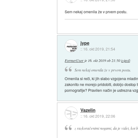
Sem nekaj omenila že v prvem postu.
jype
::
16. okt 2019, 21:54
FormerUser
je
16. okt 2019 ob 21:50
izjavil
:
Sem nekaj omenila že v prvem postu.
Omenila si reči, ki jih slabo vzgojena mlad
zakonito ne morejo pridobiti, dobijo dostop 
pornografije? Pravilen način je ustrezna vzg
Vazelin
::
16. okt 2019, 22:06
z razkoračenimi nogami, da je videt, kot b