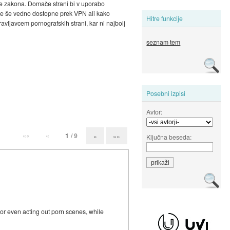
nje zakona. Domače strani bi v uporabo
 bile še vedno dostopne prek VPN ali kako
Hitre funkcije
avljavcem pornografskih strani, kar ni najbolj
seznam tem
Posebni izpisi
Avtor:
««
«
1
/ 9
»
»»
Ključna beseda:
 or even acting out porn scenes, while