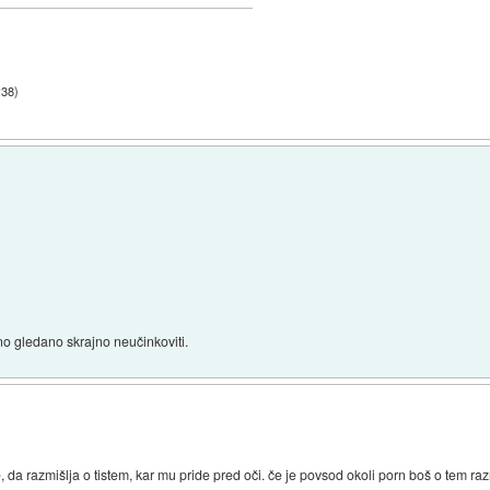
:38
)
nično gledano skrajno neučinkoviti.
, da razmišlja o tistem, kar mu pride pred oči. če je povsod okoli porn boš o tem razmi