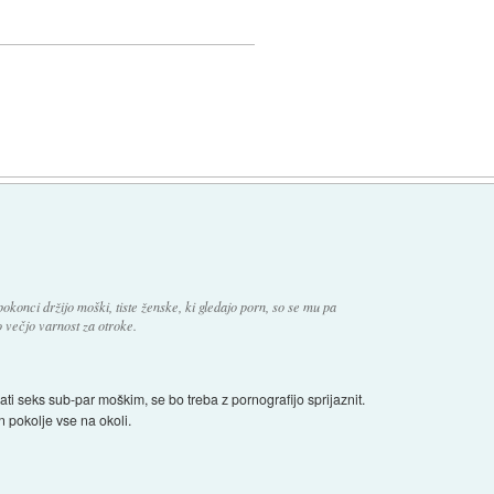
konci držijo moški, tiste ženske, ki gledajo porn, so se mu pa
o večjo varnost za otroke.
jati seks sub-par moškim, se bo treba z pornografijo sprijaznit.
n pokolje vse na okoli.