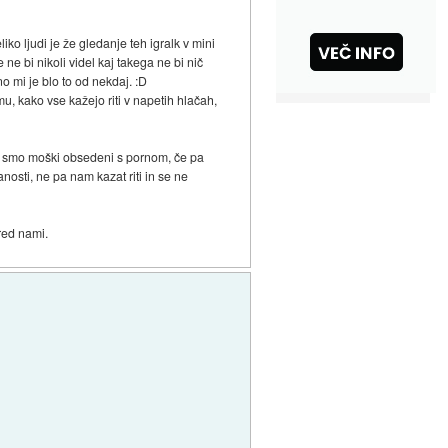
ko ljudi je že gledanje teh igralk v mini
e ne bi nikoli videl kaj takega ne bi nič
no mi je blo to od nekdaj. :D
mu, kako vse kažejo riti v napetih hlačah,
če smo moški obsedeni s pornom, če pa
osti, ne pa nam kazat riti in se ne
red nami.