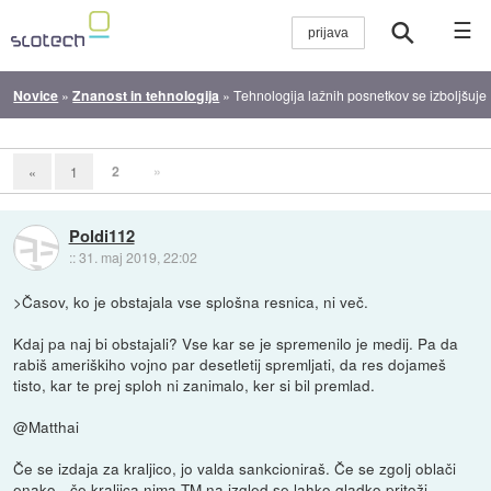
☰
Novice
»
Znanost in tehnologija
»
Tehnologija lažnih posnetkov se izboljšuje
2
»
«
1
Poldi112
::
31. maj 2019, 22:02
>Časov, ko je obstajala vse splošna resnica, ni več.
Kdaj pa naj bi obstajali? Vse kar se je spremenilo je medij. Pa da
rabiš ameriškiho vojno par desetletij spremljati, da res dojameš
tisto, kar te prej sploh ni zanimalo, ker si bil premlad.
@Matthai
Če se izdaja za kraljico, jo valda sankcioniraš. Če se zgolj oblači
enako - če kraljica nima TM na izgled se lahko gladko pritoži