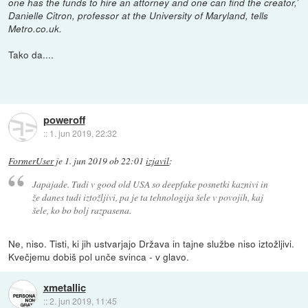
one has the funds to hire an attorney and one can find the creator,’
Danielle Citron, professor at the University of Maryland, tells
Metro.co.uk.
Tako da....
poweroff
::
1. jun 2019, 22:32
FormerUser
je
1. jun 2019 ob 22:01
izjavil
:
Japajade. Tudi v good old USA so deepfake posnetki kaznivi in
že danes tudi iztožljivi, pa je ta tehnologija šele v povojih, kaj
šele, ko bo bolj razpasena.
Ne, niso. Tisti, ki jih ustvarjajo Država in tajne službe niso iztožljivi.
Kvečjemu dobiš pol unče svinca - v glavo.
xmetallic
::
2. jun 2019, 11:45