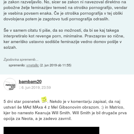
je zakon razveljavilo. No, sicer se zakon ni navezoval direktno na
pobožne želje feminazijev temveč na otroško pornografijo, vendar
je vsebina povsem enaka. Če je otroška pornografija v tej obliki
dovolojena potem je zagotovo tudi pornografija odraslih.
Še v samem citatu ti piše, da so možnosti, da bi se kaj takega
interpretiralo kot revenge porn, minimalne. Pravzaprav so nične,
ker ameriško ustavno sodišče feminazije vedno domov pošlje v
solzah.
Zgodovina sprememb…
spremenilo:
xmetallic
(
2. jun 2019 ob 11:55
)
bambam20
::
6. jun 2019, 23:59
5 dni star posnetek
. Nekdo je v komentarju zapisal, da naj
ustvari še MAd MAxa 4 z Mel Gibsonovim obrazom. :) in Matrico,
kjer bo namesto Keanuja Will Smith. Will Smith je bil drugače prva
opcija za Neota, a je zadevo zavrnil.