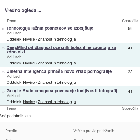
Vredno ogleda ...
Tema
Sporočila
»
Tehnologija lažnih posnetkov se izboljšuje
59
McHusch
Oddelek:
Novice
/
Znanost in tehnologija
»
DeepMind pri diagnozi očesnih bolezni ne zaostaja za
41
zdravniki
McHusch
Oddelek:
Novice
/
Znanost in tehnologija
»
Umetna inteligenca prinaša novo vrsto pornografije
33
McHusch
Oddelek:
Novice
/
Znanost in tehnologija
»
Google Brain omogoča povečanje ločljivosti fotografij
41
McHusch
Oddelek:
Novice
/
Znanost in tehnologija
Tema
Sporočila
Več podobnih tem
Pravila
Večina pravic pridržanih