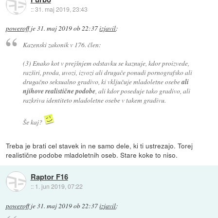
::
31. maj 2019, 23:43
poweroff
je
31. maj 2019 ob 22:37
izjavil
:
Kazenski zakonik v 176. člen:
(3) Enako kot v prejšnjem odstavku se kaznuje, kdor proizvede,
razširi, proda, uvozi, izvozi ali drugače ponudi pornografsko ali
drugačno seksualno gradivo, ki vključuje mladoletne osebe
ali
njihove realistične podobe
, ali kdor poseduje tako gradivo, ali
razkriva identiteto mladoletne osebe v takem gradivu.
Še kaj?
Treba je brati cel stavek in ne samo dele, ki ti ustrezajo. Torej
realistične podobe mladoletnih oseb. Stare koke to niso.
Raptor F16
::
1. jun 2019, 07:22
poweroff
je
31. maj 2019 ob 22:37
izjavil
: