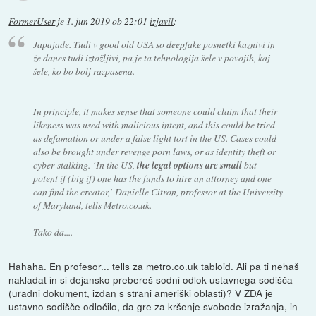
FormerUser
je
1. jun 2019 ob 22:01
izjavil
:
Japajade. Tudi v good old USA so deepfake posnetki kaznivi in
že danes tudi iztožljivi, pa je ta tehnologija šele v povojih, kaj
šele, ko bo bolj razpasena.
In principle, it makes sense that someone could claim that their
likeness was used with malicious intent, and this could be tried
as defamation or under a false light tort in the US. Cases could
also be brought under revenge porn laws, or as identity theft or
cyber-stalking. ‘In the US,
the legal options are small
but
potent if (big if) one has the funds to hire an attorney and one
can find the creator,’ Danielle Citron, professor at the University
of Maryland, tells Metro.co.uk.
Tako da....
Hahaha. En profesor... tells za metro.co.uk tabloid. Ali pa ti nehaš
nakladat in si dejansko prebereš sodni odlok ustavnega sodišča
(uradni dokument, izdan s strani ameriški oblasti)? V ZDA je
ustavno sodišče odločilo, da gre za kršenje svobode izražanja, in