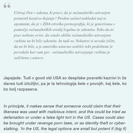
Citiraj člen v zakonu, ki pravi, da je računalniško ustvarjen
posnetek kaznivo dejanje? Preden začneš nakladat naj te
opomnim, da je v ZDA otroška pornografija, ki je generirana s
pomočjo računalniških orodij legalna in zakonita. Tako da ni
prav nobene ovire, da ostale oblike računalniško ustvarjene
vsebine ne bi bile zakonite. In tudi so. Nekateri si seveda želite,
da ne bi bile, a je ameriško ustavno sodišče tebi podobnim že
povedalo kar vam gre - računalniško ustvarjanje vsebine je
zaščiteno z ustavo.
Japajade. Tudi v good old USA so deepfake posnetki kaznivi in že
danes tudi iztožljivi, pa je ta tehnologija šele v povojih, kaj šele, ko
bo bolj razpasena.
In principle, it makes sense that someone could claim that their
likeness was used with malicious intent, and this could be tried as
defamation or under a false light tort in the US. Cases could also
be brought under revenge porn laws, or as identity theft or cyber-
stalking. ‘In the US, the legal options are small but potent if (big if)