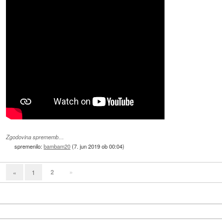
Zgodovina sprememb…
spremenilo:
bambam20
(
7. jun 2019 ob 00:04
)
2
»
«
1