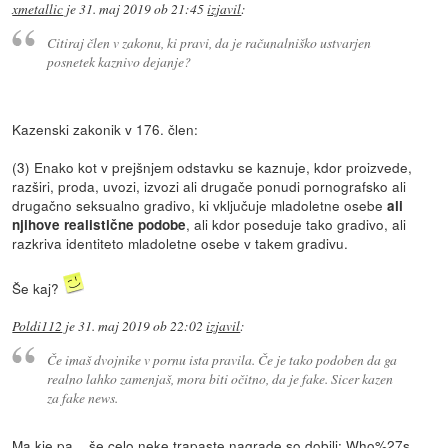
xmetallic
je
31. maj 2019 ob 21:45
izjavil
:
Citiraj člen v zakonu, ki pravi, da je računalniško ustvarjen
posnetek kaznivo dejanje?
Kazenski zakonik v 176. člen:
(3) Enako kot v prejšnjem odstavku se kaznuje, kdor proizvede,
razširi, proda, uvozi, izvozi ali drugače ponudi pornografsko ali
drugačno seksualno gradivo, ki vključuje mladoletne osebe
ali
, ali kdor poseduje tako gradivo, ali
njihove realistične podobe
razkriva identiteto mladoletne osebe v takem gradivu.
Še kaj?
Poldi112
je
31. maj 2019 ob 22:02
izjavil
:
Če imaš dvojnike v pornu ista pravila. Če je tako podoben da ga
realno lahko zamenjaš, mora biti očitno, da je fake. Sicer kazen
za fake news.
Ma kje pa... še celo neke trapaste nagrade so dobili:
Who%27s