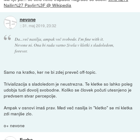
Nailin%27 Paylin%3F @ Wikipedia
nevone
::
31. maj 2019, 23:32
Da...več nasilja, ampak več svobode. I'm fine with it.
Nevone ni. Ona bi rada varno živela v kletki s sladoledom,
forever.
Samo na kratko, ker ne bi zdej preveč off-topic.
Trivializacija s sladoledom je neustrezna. Te kletke so lahko poleg
udobja tudi dovolj svobodne. Koliko se človek počuti utesnjeno je
predvsem stvar percepcije.
Ampak v osnovi imaš prav. Med več nasilja in "kletko" se mi kletka
zdi manjše zlo.
o+ nevone
Furbo