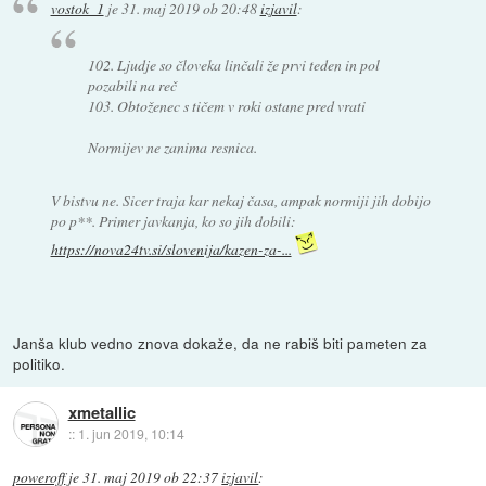
vostok_1
je
31. maj 2019 ob 20:48
izjavil
:
102. Ljudje so človeka linčali že prvi teden in pol
pozabili na reč
103. Obtoženec s tičem v roki ostane pred vrati
Normijev ne zanima resnica.
V bistvu ne. Sicer traja kar nekaj časa, ampak normiji jih dobijo
po p**. Primer javkanja, ko so jih dobili:
https://nova24tv.si/slovenija/kazen-za-...
Janša klub vedno znova dokaže, da ne rabiš biti pameten za
politiko.
xmetallic
::
1. jun 2019, 10:14
poweroff
je
31. maj 2019 ob 22:37
izjavil
: