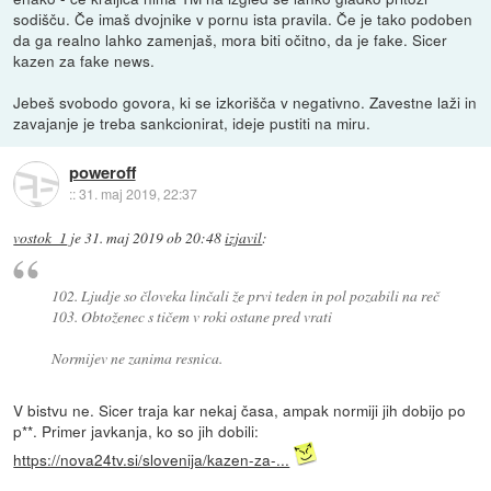
sodišču. Če imaš dvojnike v pornu ista pravila. Če je tako podoben
da ga realno lahko zamenjaš, mora biti očitno, da je fake. Sicer
kazen za fake news.
Jebeš svobodo govora, ki se izkorišča v negativno. Zavestne laži in
zavajanje je treba sankcionirat, ideje pustiti na miru.
poweroff
::
31. maj 2019, 22:37
vostok_1
je
31. maj 2019 ob 20:48
izjavil
:
102. Ljudje so človeka linčali že prvi teden in pol pozabili na reč
103. Obtoženec s tičem v roki ostane pred vrati
Normijev ne zanima resnica.
V bistvu ne. Sicer traja kar nekaj časa, ampak normiji jih dobijo po
p**. Primer javkanja, ko so jih dobili:
https://nova24tv.si/slovenija/kazen-za-...