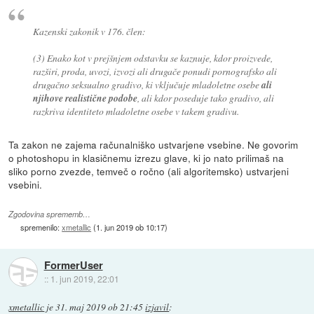
Kazenski zakonik v 176. člen:
(3) Enako kot v prejšnjem odstavku se kaznuje, kdor proizvede,
razširi, proda, uvozi, izvozi ali drugače ponudi pornografsko ali
drugačno seksualno gradivo, ki vključuje mladoletne osebe
ali
njihove realistične podobe
, ali kdor poseduje tako gradivo, ali
razkriva identiteto mladoletne osebe v takem gradivu.
Ta zakon ne zajema računalniško ustvarjene vsebine. Ne govorim
o photoshopu in klasičnemu izrezu glave, ki jo nato prilimaš na
sliko porno zvezde, temveč o ročno (ali algoritemsko) ustvarjeni
vsebini.
Zgodovina sprememb…
spremenilo:
xmetallic
(
1. jun 2019 ob 10:17
)
FormerUser
::
1. jun 2019, 22:01
xmetallic
je
31. maj 2019 ob 21:45
izjavil
: