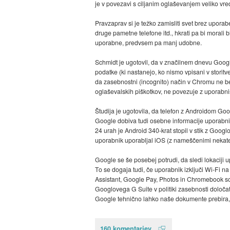
je v povezavi s ciljanim oglaševanjem veliko vre
Pravzaprav si je težko zamisliti svet brez upora
druge pametne telefone itd., hkrati pa bi morali 
uporabne, predvsem pa manj udobne.
Schmidt je ugotovil, da v značilnem dnevu Googl
podatke (ki nastanejo, ko nismo vpisani v storit
da zasebnostni (incognito) način v Chromu ne bel
oglaševalskih piškotkov, ne povezuje z uporabnišk
Študija je ugotovila, da telefon z Androidom Googl
Google dobiva tudi osebne informacije uporabnikov
24 urah je Android 340-krat stopil v stik z Googl
uporabnik uporabljal iOS (z nameščenimi nekater
Google se še posebej potrudi, da sledi lokaciji 
To se dogaja tudi, če uporabnik izključi Wi-Fi n
Assistant, Google Pay, Photos in Chromebook so 
Googlovega G Suite v politiki zasebnosti določata
Google tehnično lahko naše dokumente prebira, 
160 komentarjev