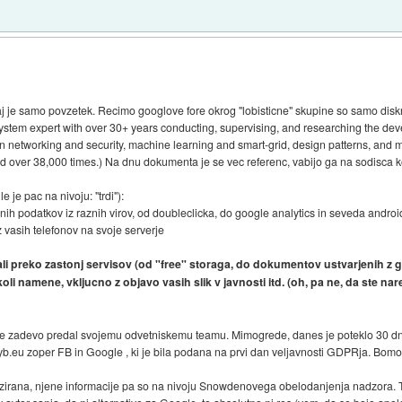
aj je samo povzetek. Recimo googlove fore okrog "lobisticne" skupine so samo diskre
ystem expert with over 30+ years conducting, supervising, and researching the deve
in networking and security, machine learning and smart-grid, design patterns, an
d over 38,000 times.) Na dnu dokumenta je se vec referenc, vabijo ga na sodisca kot
e je pac na nivoju: "trdi"):
h podatkov iz raznih virov, od doubleclicka, do google analytics in seveda android
vasih telefonov na svoje serverje
jali preko zastonj servisov (od "free" storaga, do dokumentov ustvarjenih z 
koli namene, vkljucno z objavo vasih slik v javnosti itd. (oh, pa ne, da ste nare
i je zadevo predal svojemu odvetniskemu teamu. Mimogrede, danes je poteklo 30 dni 
b.eu zoper FB in Google , ki je bila podana na prvi dan veljavnosti GDPRja. Bomo v
zirana, njene informacije pa so na nivoju Snowdenovega obelodanjenja nadzora. Tol