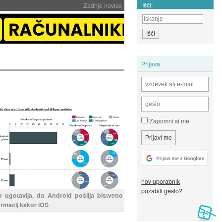
Išči:
Zadnje novice
Prijava
Zapomni si me
nov uporabnik
pozabili geslo?
o ugotavlja, da Android pošilja bistveno
ormacij kakor iOS