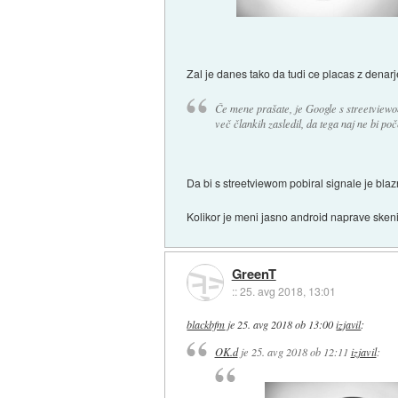
Zal je danes tako da tudi ce placas z denar
Če mene prašate, je Google s streetviewo
več člankih zasledil, da tega naj ne bi poče
Da bi s streetviewom pobiral signale je bla
Kolikor je meni jasno android naprave skeni
GreenT
::
25. avg 2018, 13:01
blackbfm
je
25. avg 2018 ob 13:00
izjavil
:
OK.d
je
25. avg 2018 ob 12:11
izjavil
: