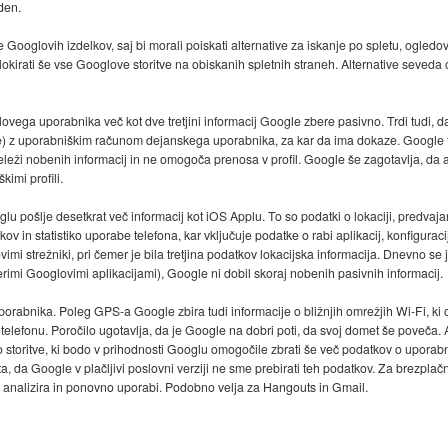
den.
be Googlovih izdelkov, saj bi morali poiskati alternative za iskanje po spletu, ogle
blokirati še vse Googlove storitve na obiskanih spletnih straneh. Alternative seveda
ovega uporabnika več kot dve tretjini informacij Google zbere pasivno. Trdi tudi
ve) z uporabniškim računom dejanskega uporabnika, za kar da ima dokaze. Google trdi
eži nobenih informacij in ne omogoča prenosa v profil. Google še zagotavlja, da a
imi profili.
u pošlje desetkrat več informacij kot iOS Applu. To so podatki o lokaciji, predvajani 
 in statistiko uporabe telefona, kar vključuje podatke o rabi aplikacij, konfiguraci
ovimi strežniki, pri čemer je bila tretjina podatkov lokacijska informacija. Dnevno s
imi Googlovimi aplikacijami), Google ni dobil skoraj nobenih pasivnih informacij.
uporabnika. Poleg GPS-a Google zbira tudi informacije o bližnjih omrežjih Wi-Fi, k
a telefonu. Poročilo ugotavlja, da je Google na dobri poti, da svoj domet še poveč
storitve, ki bodo v prihodnosti Googlu omogočile zbrati še več podatkov o uporabn
, da Google v plačljivi poslovni verziji ne sme prebirati teh podatkov. Za brezplačn
analizira in ponovno uporabi. Podobno velja za Hangouts in Gmail.