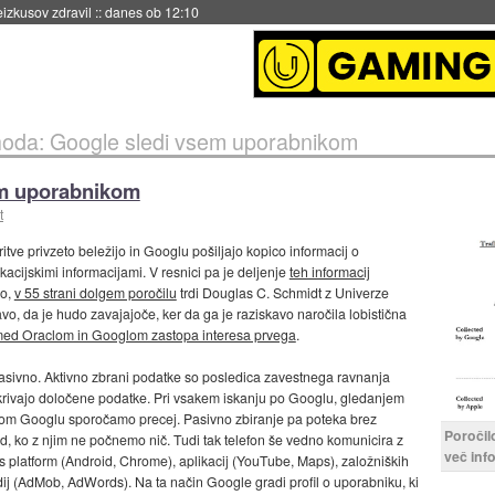
naslednji dve leti
::
danes ob 11:37
hoda: Google sledi vsem uporabnikom
em uporabnikom
t
tve privzeto beležijo in Googlu pošiljajo kopico informacij o
kacijskimi informacijami. V resnici pa je deljenje
teh informacij
mo,
v 55 strani dolgem poročilu
trdi Douglas C. Schmidt z Univerze
avo, da je hudo zavajajoče, ker da ga je raziskavo naročila lobistična
med Oraclom in Googlom zastopa interesa prvega
.
asivno. Aktivno zbrani podatke so posledica zavestnega ravnanja
azkrivajo določene podatke. Pri vsakem iskanju po Googlu, gledanjem
idom Googlu sporočamo precej. Pasivno zbiranje pa poteka brez
Poročil
d, ko z njim ne počnemo nič. Tudi tak telefon še vedno komunicira z
več inf
s platform (Android, Chrome), aplikacij (YouTube, Maps), založniških
dij (AdMob, AdWords). Na ta način Google gradi profil o uporabniku, ki