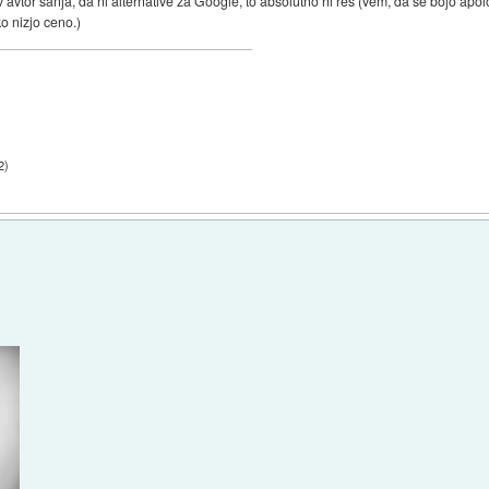
avtor sanja, da ni alternative za Google, to absolutno ni res (vem, da se bojo apol
o nizjo ceno.)
2
)