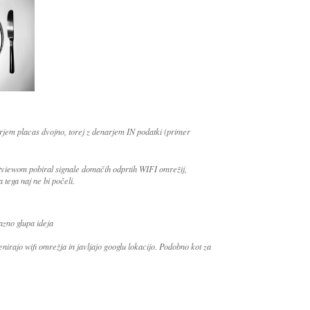
arjem placas dvojno, torej z denarjem IN podatki (primer
tviewom pobiral signale domačih odprtih WIFI omrežij,
 tega naj ne bi počeli.
azno glupa ideja
irajo wifi omrežja in javljajo googlu lokacijo. Podobno kot za