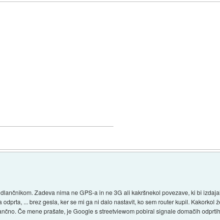
 dlančnikom. Zadeva nima ne GPS-a in ne 3G ali kakršnekol povezave, ki bi izdajal
odprta, ... brez gesla, ker se mi ga ni dalo nastavit, ko sem router kupil. Kakorkol
tančno. Če mene prašate, je Google s streetviewom pobiral signale domačih odprtih