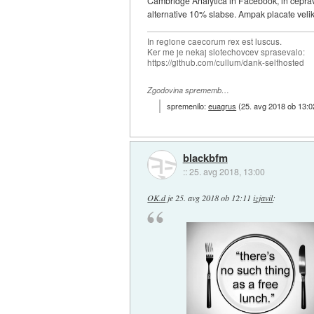
Cambridge Analytica in Facebook, in ceprav 
alternative 10% slabse. Ampak placate velik
In regione caecorum rex est luscus.
Ker me je nekaj slotechovcev sprasevalo:
https://github.com/cullum/dank-selfhosted
Zgodovina sprememb…
spremenilo:
euagrus
(
25. avg 2018 ob 13:0
blackbfm
::
25. avg 2018, 13:00
OK.d
je
25. avg 2018 ob 12:11
izjavil
: