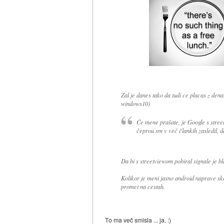
Zal je danes tako da tudi ce placas z den
windows10)
Če mene prašate, je Google s stree
čeprou sm v več člankih zasledil, da
Da bi s streetviewom pobiral signale je bl
Kolikor je meni jasno android naprave sken
promet na cestah.
To ma več smisla ... ja. :)