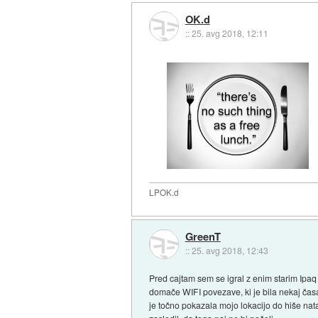
OK.d
::
25. avg 2018, 12:11
LPOK.d
GreenT
::
25. avg 2018, 12:43
Pred cajtam sem se igral z enim starim Ipaq
domače WIFI povezave, ki je bila nekaj časa 
je točno pokazala mojo lokacijo do hiše na