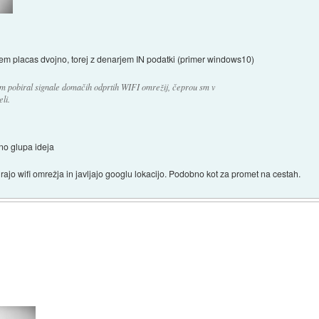
jem placas dvojno, torej z denarjem IN podatki (primer windows10)
m pobiral signale domačih odprtih WIFI omrežij, čeprou sm v
li.
zno glupa ideja
rajo wifi omrežja in javljajo googlu lokacijo. Podobno kot za promet na cestah.