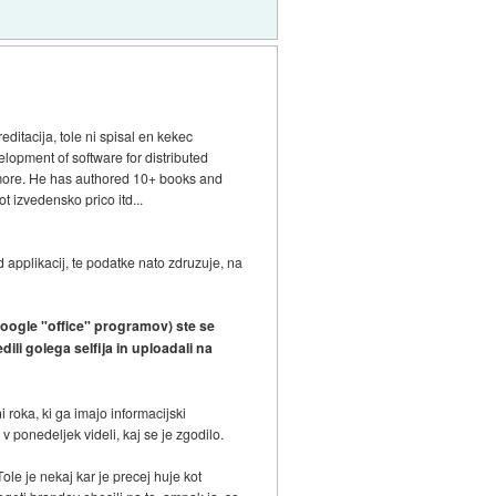
ditacija, tole ni spisal en kekec
lopment of software for distributed
d more. He has authored 10+ books and
 izvedensko prico itd...
 applikacij, te podatke nato zdruzuje, na
google "office" programov) ste se
dili golega selfija in uploadali na
roka, ki ga imajo informacijski
 ponedeljek videli, kaj se je zgodilo.
e je nekaj kar je precej huje kot