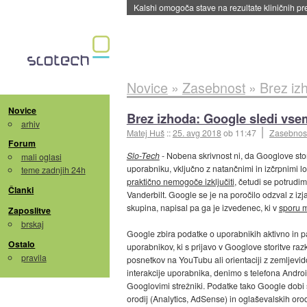
Sandisk že prodal več kot polovico SSD-jev za 
Novice
»
Zasebnost
»
Brez iz
Novice
Brez izhoda: Google sledi vs
arhiv
Matej Huš
::
25. avg 2018
ob 11:47
Zasebnos
Forum
Slo-Tech
- Nobena skrivnost ni, da Googlove stori
mali oglasi
uporabniku, vključno z natančnimi in izčrpnimi lo
teme zadnjih 24h
praktično nemogoče izključiti
, četudi se potrudi
Članki
Vanderbilt. Google se je na poročilo odzval z izj
skupina, napisal pa ga je izvedenec, ki v
sporu 
Zaposlitve
brskaj
Google zbira podatke o uporabnikih aktivno in p
Ostalo
uporabnikov, ki s prijavo v Googlove storitve r
pravila
posnetkov na YouTubu ali orientaciji z zemljev
interakcije uporabnika, denimo s telefona Androi
Googlovimi strežniki. Podatke tako Google dobi 
orodij (Analytics, AdSense) in oglaševalskih oro