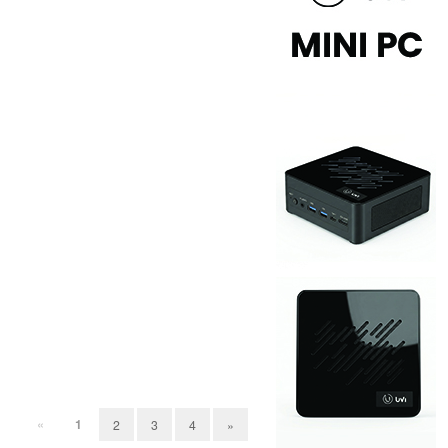
«
1
2
3
4
»