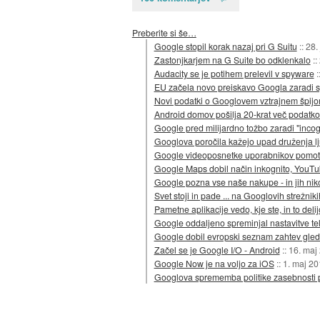
Preberite si še…
Google stopil korak nazaj pri G Suitu
::
28.
Zastonjkarjem na G Suite bo odklenkalo
::
Audacity se je potihem prelevil v spyware
:
EU začela novo preiskavo Googla zaradi 
Novi podatki o Googlovem vztrajnem špijo
Android domov pošilja 20-krat več podatkov
Google pred milijardno tožbo zaradi "incog
Googlova poročila kažejo upad druženja lj
Google videoposnetke uporabnikov pomo
Google Maps dobil način inkognito, YouTu
Google pozna vse naše nakupe - in jih nik
Svet stoji in pade ... na Googlovih strežniki
Pametne aplikacije vedo, kje ste, in to deli
Google oddaljeno spreminjal nastavitve te
Google dobil evropski seznam zahtev gled
Začel se je Google I/O - Android
::
16. maj
Google Now je na voljo za iOS
::
1. maj 20
Googlova sprememba politike zasebnosti p