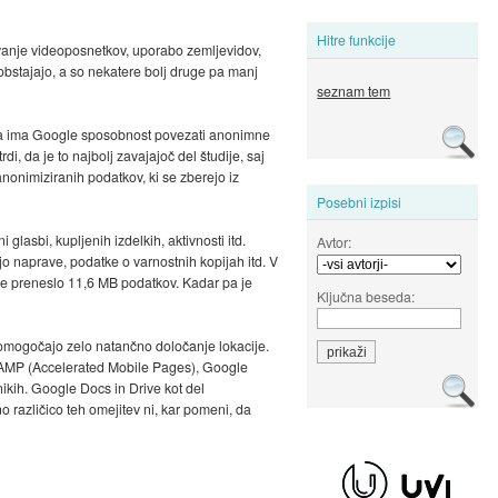
Hitre funkcije
dovanje videoposnetkov, uporabo zemljevidov,
 obstajajo, a so nekatere bolj druge pa manj
seznam tem
, da ima Google sposobnost povezati anonimne
, da je to najbolj zavajajoč del študije, saj
nonimiziranih podatkov, ki se zberejo iz
Posebni izpisi
glasbi, kupljenih izdelkih, aktivnosti itd.
Avtor:
jo naprave, podatke o varnostnih kopijah itd. V
e je preneslo 11,6 MB podatkov. Kadar pa je
Ključna beseda:
i omogočajo zelo natančno določanje lokacije.
a. AMP (Accelerated Mobile Pages), Google
ikih. Google Docs in Drive kot del
o različico teh omejitev ni, kar pomeni, da