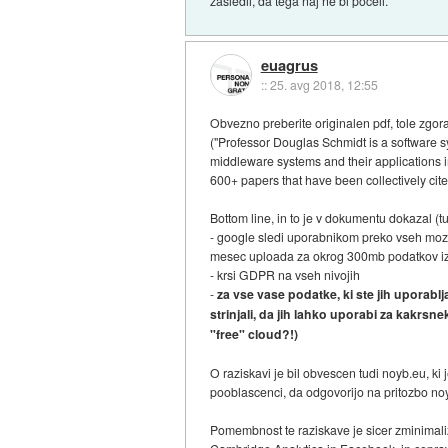
zasledil, da tega naj ne bi počeli.
euagrus
::
25. avg 2018, 12:55
Obvezno preberite originalen pdf, tole zgor
("Professor Douglas Schmidt is a software s
middleware systems and their applications 
600+ papers that have been collectively cite
Bottom line, in to je v dokumentu dokazal (tul
- google sledi uporabnikom preko vseh mozni
mesec uploada za okrog 300mb podatkov iz 
- krsi GDPR na vseh nivojih
-
za vse vase podatke, ki ste jih uporabl
strinjali, da jih lahko uporabi za kakrsne
"free" cloud?!)
O raziskavi je bil obvescen tudi noyb.eu, k
pooblascenci, da odgovorijo na pritozbo noy
Pomembnost te raziskave je sicer zminimali