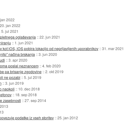
 jan 2022
20. jan 2022
:
5. jul 2021
spletnega oglaševanja
::
22. jun 2021
niranju
::
1. jun 2021
 kot iOS, iOS pobira lokacijo od neprijavljenih uporabnikov
::
31. mar 2021
nito" načina brskanja
::
3. jun 2020
udi
::
3. apr 2020
toma poslal neznancem
::
4. feb 2020
be pa brisanje zgodovine
::
2. okt 2019
oli ne pozabi
::
5. jul 2019
h
::
3. jun 2019
jo naokoli
::
10. dec 2018
lefonov
::
18. sep 2018
e zasebnosti
::
27. sep 2014
 2013
13
ovezuje podatke iz vseh storitev
::
25. jan 2012