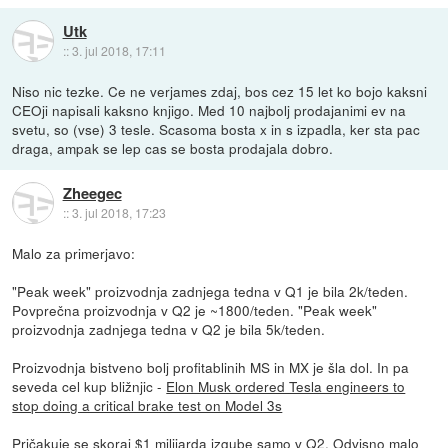
Utk
::
3. jul 2018, 17:11
Niso nic tezke. Ce ne verjames zdaj, bos cez 15 let ko bojo kaksni
CEOji napisali kaksno knjigo. Med 10 najbolj prodajanimi ev na
svetu, so (vse) 3 tesle. Scasoma bosta x in s izpadla, ker sta pac
draga, ampak se lep cas se bosta prodajala dobro.
Zheegec
::
3. jul 2018, 17:23
Malo za primerjavo:
"Peak week" proizvodnja zadnjega tedna v Q1 je bila 2k/teden.
Povprečna proizvodnja v Q2 je ~1800/teden. "Peak week"
proizvodnja zadnjega tedna v Q2 je bila 5k/teden.
Proizvodnja bistveno bolj profitablinih MS in MX je šla dol. In pa
seveda cel kup bližnjic -
Elon Musk ordered Tesla engineers to
stop doing a critical brake test on Model 3s
Pričakuje se skoraj $1 milijarda izgube samo v Q2. Odvisno malo