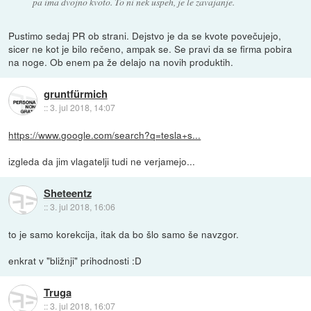
pa ima dvojno kvoto. To ni nek uspeh, je le zavajanje.
Pustimo sedaj PR ob strani. Dejstvo je da se kvote povečujejo,
sicer ne kot je bilo rečeno, ampak se. Se pravi da se firma pobira
na noge. Ob enem pa že delajo na novih produktih.
gruntfürmich
::
3. jul 2018, 14:07
https://www.google.com/search?q=tesla+s...
izgleda da jim vlagatelji tudi ne verjamejo...
Sheteentz
::
3. jul 2018, 16:06
to je samo korekcija, itak da bo šlo samo še navzgor.
enkrat v "bližnji" prihodnosti :D
Truga
::
3. jul 2018, 16:07