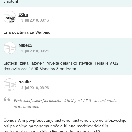
v sotorih!
D3m
::
3. jul 2018, 08:16
Ena pozitivna za Warpija.
Nikec3
::
3. jul 2018, 08:24
Slotech, zakaj lažete? Povejte dejansko številke. Tesla je v Q2
dostavila cca 1500 Modelov 3 na teden.
nekikr
::
3. jul 2018, 08:26
Proizvodnja starejših modelov S in X je s 24.761 enotami ostala
nespremenjena.
Čemu? A ni povpraševanje bistveno, bistveno višje od proizvodnje,
oni pa očitno namenoma nočejo hi-end modelov delati in
proizvodnja stagnira kljub ljudem z denarjem v vrsti?