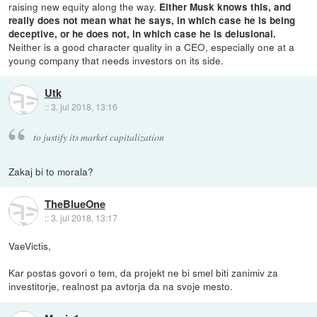
raising new equity along the way.
Either Musk knows this, and
really does not mean what he says, in which case he is being
deceptive, or he does not, in which case he is delusional.
Neither is a good character quality in a CEO, especially one at a
young company that needs investors on its side.
Utk
::
3. jul 2018, 13:16
to justify its market capitalization
Zakaj bi to morala?
TheBlueOne
::
3. jul 2018, 13:17
VaeVictis,
Kar postas govori o tem, da projekt ne bi smel biti zanimiv za
investitorje, realnost pa avtorja da na svoje mesto.