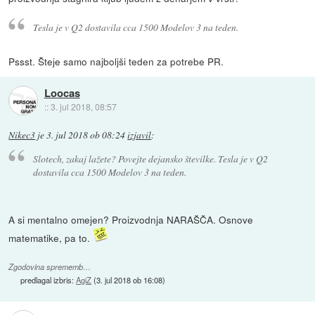
Tesla je v Q2 dostavila cca 1500 Modelov 3 na teden.
Pssst. Šteje samo najboljši teden za potrebe PR.
Loocas
::
3. jul 2018, 08:57
Nikec3
je
3. jul 2018 ob 08:24
izjavil
:
Slotech, zakaj lažete? Povejte dejansko številke. Tesla je v Q2
dostavila cca 1500 Modelov 3 na teden.
A si mentalno omejen? Proizvodnja NARAŠČA. Osnove
matematike, pa to.
Zgodovina sprememb…
predlagal izbris:
AgiZ
(
3. jul 2018 ob 16:08
)