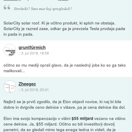
Strešniki? Smo mar kaj spregledali?
SolarCity solar roof. Ki je očitno produkt, ki sploh ne obstaja.
SolarCity je razred zase, odkar ga je prevzela Tesla prodaja pada
in pada in pada.
gruntfürmich
::
3. jul 2018, 18:58
očitno so mu mediji oprali glavo, da je naslednji jobs ko so ga tako
malikovali...
Zheegec
::
3. jul 2018, 20:41
Najbrž se je prvič zgodilo, da je Elon objavil novice, ki naj bi bile
dobre in dvignile ceno delnice v višave, pa je cena delnice šla dol.
Elon ima svojo kompenzacijo v višini
vezano na višino
$55 miljard
cene delnice. Ja, $55 miljard. Očitno so bili investitorji dovolj
pametni, da so gledali mimo tega enega tedna in videli, da je