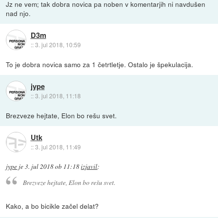
Jz ne vem; tak dobra novica pa noben v komentarjih ni navdušen
nad njo.
D3m
::
3. jul 2018, 10:59
To je dobra novica samo za 1 četrtletje. Ostalo je špekulacija.
jype
::
3. jul 2018, 11:18
Brezveze hejtate, Elon bo rešu svet.
Utk
::
3. jul 2018, 11:49
jype
je
3. jul 2018 ob 11:18
izjavil
:
Brezveze hejtate, Elon bo rešu svet.
Kako, a bo bicikle začel delat?