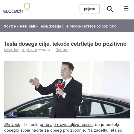
☰
Novice
»
Rezultati
»
Tesla dosega cilje, tekoče četrtletje bo pozitivno
Tesla dosega cilje, tekoče četrtletje bo pozitivno
Matej Huš
::
3. jul 2018
ob 06:24
Rezultati
- Iz Tesle
prihajajo razveseljive novice
, da je podjetje
Slo-Tech
doseglo svoje načrte za obseg proizvodnje. Na začetku leta so