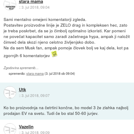
stara mama
::
3. jul 2018, 09:04
Sami mentalno omejeni komentatorji zgleda.
Postavitev proizvodne linije je ZELO drag in kompleksen hec, zato
je treba poskrbet, da se jo čimbolj optimalno izkoristi. Kar pomeni
ne povečat kapacitet samo zaradi začetnega hypa, ampak ji naložit
čimveč dela skozi njeno celotno življenjsko dobo.
Ne da sem Musk fan, ampak pomoje človek bolj ve kaj dela, kot pa
zgornjih 6 komentatorjev
Zgodovina sprememb…
spremenilo:
stara mama
(
3. jul 2018 ob 09:04
)
Utk
::
3. jul 2018, 09:07
Ko bo proizvodnja na četrtini končne, bo model 3 že zlahka najbolj
prodajan EV na svetu. Tudi če bo stal 50-60 jurjev.
Vazelin
::
3. jul 2018, 09:09