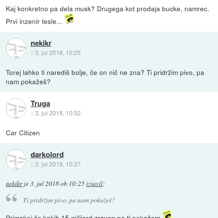
Kaj konkretno pa dela musk? Drugega kot prodaja bucke, namrec.
Prvi inzenir tesle...
nekikr
::
3. jul 2018, 10:25
Torej lahko ti narediš bolje, če on nič ne zna? Ti pridržim pivo, pa
nam pokažeš?
Truga
::
3. jul 2018, 10:32
Car Citizen
darkolord
::
3. jul 2018, 10:37
nekikr
je
3. jul 2018 ob 10:25
izjavil
:
Ti pridržim pivo, pa nam pokažeš?
Primakni še kakih 15 milijard zraven pa ti pokažem