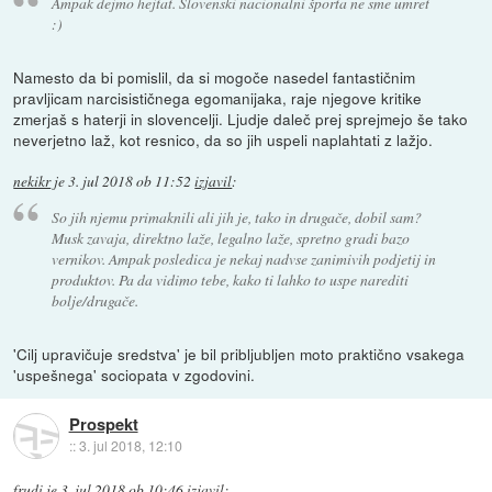
Ampak dejmo hejtat. Slovenski nacionalni športa ne sme umret
:)
Namesto da bi pomislil, da si mogoče nasedel fantastičnim
pravljicam narcisističnega egomanijaka, raje njegove kritike
zmerjaš s haterji in slovencelji. Ljudje daleč prej sprejmejo še tako
neverjetno laž, kot resnico, da so jih uspeli naplahtati z lažjo.
nekikr
je
3. jul 2018 ob 11:52
izjavil
:
So jih njemu primaknili ali jih je, tako in drugače, dobil sam?
Musk zavaja, direktno laže, legalno laže, spretno gradi bazo
vernikov. Ampak posledica je nekaj nadvse zanimivih podjetij in
produktov. Pa da vidimo tebe, kako ti lahko to uspe narediti
bolje/drugače.
'Cilj upravičuje sredstva' je bil pribljubljen moto praktično vsakega
'uspešnega' sociopata v zgodovini.
Prospekt
::
3. jul 2018, 12:10
frudi
je
3. jul 2018 ob 10:46
izjavil
: