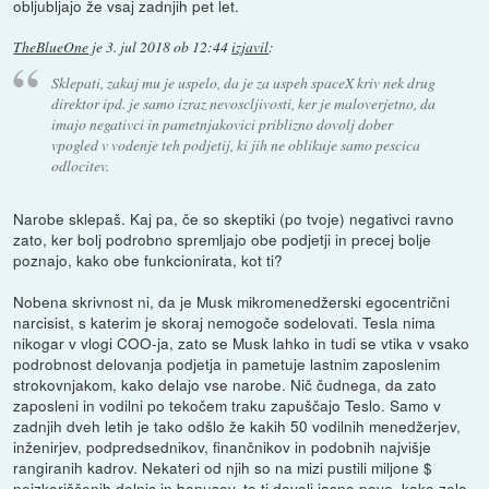
obljubljajo že vsaj zadnjih pet let.
TheBlueOne
je
3. jul 2018 ob 12:44
izjavil
:
Sklepati, zakaj mu je uspelo, da je za uspeh spaceX kriv nek drug
direktor ipd. je samo izraz nevoscljivosti, ker je maloverjetno, da
imajo negativci in pametnjakovici priblizno dovolj dober
vpogled v vodenje teh podjetij, ki jih ne oblikuje samo pescica
odlocitev.
Narobe sklepaš. Kaj pa, če so skeptiki (po tvoje) negativci ravno
zato, ker bolj podrobno spremljajo obe podjetji in precej bolje
poznajo, kako obe funkcionirata, kot ti?
Nobena skrivnost ni, da je Musk mikromenedžerski egocentrični
narcisist, s katerim je skoraj nemogoče sodelovati. Tesla nima
nikogar v vlogi COO-ja, zato se Musk lahko in tudi se vtika v vsako
podrobnost delovanja podjetja in pametuje lastnim zaposlenim
strokovnjakom, kako delajo vse narobe. Nič čudnega, da zato
zaposleni in vodilni po tekočem traku zapuščajo Teslo. Samo v
zadnjih dveh letih je tako odšlo že kakih 50 vodilnih menedžerjev,
inženirjev, podpredsednikov, finančnikov in podobnih najvišje
rangiranih kadrov. Nekateri od njih so na mizi pustili miljone $
neizkoriščenih delnic in bonusov, to ti dovolj jasno pove, kako zelo