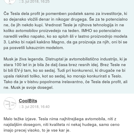
::
3. jul 2018, 16:25
Če Tesla dela profit je pomemben podatek samo za investitorje, ki
so dejansko vložili denar in nikogar drugega. Še za te potencialno
ne, če jih nekdo kupi. Vrednost Tesle je njihova tehnologija in ne
koliko avtomobilov proizvedejo na teden. IMHO so potencialno
naredili veliko napako, ko so sploh šli v lastno proizvodnjo modela
3. Lahko bi najeli kakšno Magno, da ga proizvaja za njih, oni bi se
pa posvetili luksuznim modelom.
Musk je živa legenda. Distruptal je avtomobilistično industrijo, ki je
stara 100 let in je bila že dalj časa brez resnih idej. Brez Tesle ne
bi bili EV-ji tam, ko so sedaj. Tudi pri konkurenci, ki drugače ne bi
upala riskirati toliko, kot so sedaj, ko morajo konkurirati s Teslo.
Tako da je v bistvu popolnoma irelavantno, če Tesla dela profit, ali
ne. Musk je svoje dosegel.
CoolBits
::
3. jul 2018, 16:40
Malo težke izjave. Tesla nima najhitrejšega avtomobila, niti z
najdaljšim dosegom, niti kvaliteta ni nekaj hudega, samo ceno
imajo precej visoko, to je vse kar je.