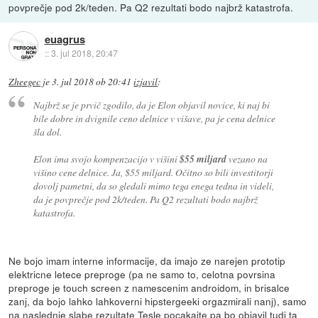
povprečje pod 2k/teden. Pa Q2 rezultati bodo najbrž katastrofa.
euagrus
::
3. jul 2018, 20:47
Zheegec
je
3. jul 2018 ob 20:41
izjavil
:
Najbrž se je prvič zgodilo, da je Elon objavil novice, ki naj bi
bile dobre in dvignile ceno delnice v višave, pa je cena delnice
šla dol.
Elon ima svojo kompenzacijo v višini
$55 miljard
vezano na
višino cene delnice. Ja, $55 miljard. Očitno so bili investitorji
dovolj pametni, da so gledali mimo tega enega tedna in videli,
da je povprečje pod 2k/teden. Pa Q2 rezultati bodo najbrž
katastrofa.
Ne bojo imam interne informacije, da imajo ze narejen prototip
elektricne letece preproge (pa ne samo to, celotna povrsina
preproge je touch screen z namescenim androidom, in brisalce
zanj, da bojo lahko lahkoverni hipstergeeki orgazmirali nanj), samo
na naslednje slabe rezultate Tesle pocakajte pa bo objavil tudi ta