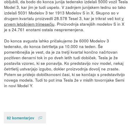
obljubili, da bodo do konca junija tedensko izdelali 5000 vozil Tesla
Model 3, kar jim je tudi uspelo. V zadnjem junijskem tednu so tako
izdelali 5031 Modelov 3 ter 1913 Modelov S in X. Skupno so v
drugem kvartalu proizvedli 28.578 Tesel 3, kar je trikrat več kot
v
prvem letošnjem trimesečju
. Proizvodnja starejših modelov S in X
je s 24.761 enotami ostala nespremenjena.
Do konca avgusta lahko pričakujemo že 6000 Modelov 3
tedensko, do konca četrtletja pa 10.000 na teden. Še
pomembnejša je vest, da je za tretji kvartal končno načrtovan
pozitiven denarni tok in po dveh letih tudi dobiček. Tesla je že
postavila vzorec, ki se ponavlja. Ko predstavijo nov model, nekaj
četrtletij ustvarjajo izgubo, dokler proizvodnja dovolj ne zraste.
Potem se pridejo dobičkonosni časi, ki se končajo s predstavitvijo
novega modela. Tudi to pot ima Tesla že v mislih tovornjake Semi
in novi Model Y.
82 komentarjev