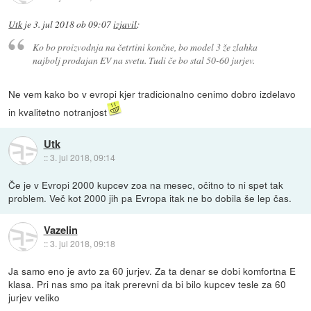
Utk
je
3. jul 2018 ob 09:07
izjavil
:
Ko bo proizvodnja na četrtini končne, bo model 3 že zlahka
najbolj prodajan EV na svetu. Tudi če bo stal 50-60 jurjev.
Ne vem kako bo v evropi kjer tradicionalno cenimo dobro izdelavo
in kvalitetno notranjost
Utk
::
3. jul 2018, 09:14
Če je v Evropi 2000 kupcev zoa na mesec, očitno to ni spet tak
problem. Več kot 2000 jih pa Evropa itak ne bo dobila še lep čas.
Vazelin
::
3. jul 2018, 09:18
Ja samo eno je avto za 60 jurjev. Za ta denar se dobi komfortna E
klasa. Pri nas smo pa itak prerevni da bi bilo kupcev tesle za 60
jurjev veliko