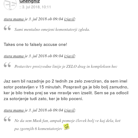
Ghenghiz
::
3. jul 2018, 10:11
stara mama
je
3. jul 2018 ob 09:04
izjavil
:
Sami mentalno omejeni komentatorji zgleda.
Takes one to falsely accuse one!
stara mama
je
3. jul 2018 ob 09:04
izjavil
:
Postavitev proizvodne linije je ZELO drag in kompleksen hec
Jaz sem bil nazadnje po 2 tednih ze zelo zverziran, da sem imel
sotor postavljen v 15 minutah. Pospravit ga je bilo bolj zamudno,
ker je bilo treba prej se vse mravlje ven izselit. Sem se pa odlocil
za sotorjenje tudi zato, ker je bilo poceni.
stara mama
je
3. jul 2018 ob 09:04
izjavil
:
Ne da sem Musk fan, ampak pomoje človek bolj ve kaj dela, kot
pa zgornjih 6 komentatorjev