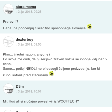
stara mama
::
3. jul 2018, 09:28
Prerevni?
Haha, ne podcenjuj ti kreditno sposobnega slovenca
dexterboy
::
3. jul 2018, 09:56
Khm... čredni nagon, anyone?
Po svoje me čudi, da ni serijsko zraven vozila še iphone vključen v
ceno.
Samo... potlej NIKOLI ne bi dosegli željene proizvodnje, ker bi
kupci šotorili pred štacunami
D3m
::
3. jul 2018, 10:01
Mr. Huš ali si slučajno povzel vir iz WCCFTECH?