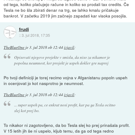
od tega, koliko plačujejo račune in koliko so prodali tax credits. Če
Tesla ne bo šla zbirati denar na trg, se lahko kmalu pričakuje
bankrot. V začetku 2019 jim začnejo zapadati kar visoka posojila.
frudi
::
3. jul 2018, 17:35
TheBlueOne
je
3. jul 2018 ob 12:44
izjavil
:
Opisovati njegove projekte v smislu, da niso za nikamor je
popolna neumnost, ker projekt je uspeh dokler gre naprej
Po tvoji definiciji je torej recimo vojna v Afganistanu popoln uspeh
in ocenjovat jo kot nasprotno je neumnost.
TheBlueOne
je
3. jul 2018 ob 12:44
izjavil
:
... super uspeh pa, ce enkrat nosi profit, kar pa ga Tesla ocitno
slej kot prej bo.
To nikakor ni zagotovljeno, da bo Tesla slej ko prej prinašala profit.
V 15 letih jih še ni uspelo, kljub temu, da ga od tega redno