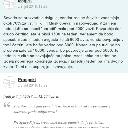
Magic1
::
3. jul 2018, 13:29
Seveda se prozvodnja dviguje, vendar realne številke zaostajajo
okoli 70% za tistimi, ki jih Musk opeva in napoveduje. V zanjem
tednu julija so uspeli "naredit" malo pod 5000 vozil. Povprečje čez
drugo četrtino leta je okoli 1500 na teden. Verjamem da bodo
sposobni zadnji teden avgusta itelati 6000 avta, venda povprečje v
tretji četrtini leta bo še vedno pod 3000. Konec leta pa tudi ne bo
problem izdelati 10000, vendar bo povprečje ziher pod 5000. Te
tedenske cifre so zavajujoče na polno. Vsak lahko en teden ne
izdela nobenega končnega izdelka, nasljednji teden pa ima dvojno
kvoto. To ni nek uspeh, je le zavajanje.
Prospekt
::
3. jul 2018, 13:39
frudi
je
3. jul 2018 ob 12:23
izjavil
:
Zagotovo boš znal povedati še, kako neki so rakete povezane z
masovno proizvodnjo vozil?
Pri Space X je na srečo imel toliko pameti, da je praktično
vodenje podjetja, vključno z menedžiranjem znanstvenikov in