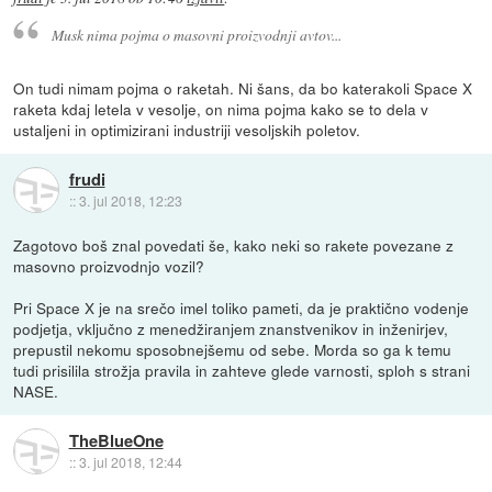
Musk nima pojma o masovni proizvodnji avtov...
On tudi nimam pojma o raketah. Ni šans, da bo katerakoli Space X
raketa kdaj letela v vesolje, on nima pojma kako se to dela v
ustaljeni in optimizirani industriji vesoljskih poletov.
frudi
::
3. jul 2018, 12:23
Zagotovo boš znal povedati še, kako neki so rakete povezane z
masovno proizvodnjo vozil?
Pri Space X je na srečo imel toliko pameti, da je praktično vodenje
podjetja, vključno z menedžiranjem znanstvenikov in inženirjev,
prepustil nekomu sposobnejšemu od sebe. Morda so ga k temu
tudi prisilila strožja pravila in zahteve glede varnosti, sploh s strani
NASE.
TheBlueOne
::
3. jul 2018, 12:44