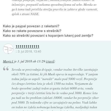
inženirjev, prepustil nekomu sposobnejšemu od sebe. Morda so
ga k temu tudi prisilila strožja pravila in zahteve glede varnosti,
sploh s strani NASE.
Kako je paypal povezan z raketami?
Kako so rakete povezane s strešniki?
Kako so strešniki povezani s kopanjem lukenj pod zemljo?
111111111111
::
3. jul 2018, 13:40
Magic1
je
3. jul 2018 ob 13:29
izjavil
:
Seveda se prozvodnja dviguje, vendar realne številke zaostajajo
okoli 70% za tistimi, ki jih Musk opeva in napoveduje. V zanjem
tednu julija so uspeli "naredit" malo pod 5000 vozil. Povprečje
čez drugo četrtino leta je okoli 1500 na teden. Verjamem da
bodo sposobni zadnji teden avgusta itelati 6000 avta, venda
povprečje v tretji četrtini leta bo še vedno pod 3000. Konec leta
pa tudi ne bo problem izdelati 10000, vendar bo povprečje ziher
pod 5000. Te tedenske cifre so zavajujoče na polno. Vsak lahko
en teden ne izdela nobenega končnega izdelka, nasljednji teden