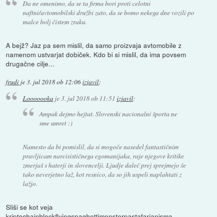
Da ne omenimo, da se ta firma bori proti celotni
naftni/avtomobilski družbi zato, da se bomo nekega dne vozili po
malce bolj čistem zraku.
A bejž? Jaz pa sem mislil, da samo proizvaja avtomobile z
namenom ustvarjat dobiček. Kdo bi si mislil, da ima povsem
drugačne cilje...
frudi
je
3. jul 2018 ob 12:06
izjavil
:
Looooooka
je
3. jul 2018 ob 11:51
izjavil
:
Ampak dejmo hejtat. Slovenski nacionalni športa ne
sme umret :)
Namesto da bi pomislil, da si mogoče nasedel fantastičnim
pravljicam narcisističnega egomanijaka, raje njegove kritike
zmerjaš s haterji in slovencelji. Ljudje daleč prej sprejmejo še
tako neverjetno laž, kot resnico, da so jih uspeli naplahtati z
lažjo.
Sliši se kot veja
kriptochainblockflyingspaghettimonsterpastafarianisma.