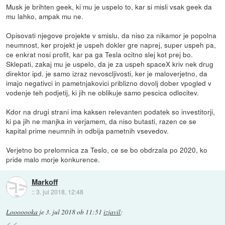
Musk je brihten geek, ki mu je uspelo to, kar si misli vsak geek da
mu lahko, ampak mu ne.
Opisovati njegove projekte v smislu, da niso za nikamor je popolna
neumnost, ker projekt je uspeh dokler gre naprej, super uspeh pa,
ce enkrat nosi profit, kar pa ga Tesla ocitno slej kot prej bo.
Sklepati, zakaj mu je uspelo, da je za uspeh spaceX kriv nek drug
direktor ipd. je samo izraz nevoscljivosti, ker je maloverjetno, da
imajo negativci in pametnjakovici priblizno dovolj dober vpogled v
vodenje teh podjetij, ki jih ne oblikuje samo pescica odlocitev.
Kdor na drugi strani ima kaksen relevanten podatek so investitorji,
ki pa jih ne manjka in verjamem, da niso butasti, razen ce se
kapital prime neumnih in odbija pametnih vsevedov.
Verjetno bo prelomnica za Teslo, ce se bo obdrzala po 2020, ko
pride malo morje konkurence.
Markoff
::
3. jul 2018, 12:48
Looooooka
je
3. jul 2018 ob 11:51
izjavil
: