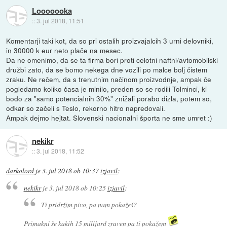
Looooooka
::
3. jul 2018, 11:51
Komentarji taki kot, da so pri ostalih proizvajalcih 3 urni delovniki,
in 30000 k eur neto plače na mesec.
Da ne omenimo, da se ta firma bori proti celotni naftni/avtomobilski
družbi zato, da se bomo nekega dne vozili po malce bolj čistem
zraku. Ne rečem, da s trenutnim načinom proizvodnje, ampak če
pogledamo koliko časa je minilo, preden so se rodili Tolminci, ki
bodo za "samo potencialnih 30%" znižali porabo dizla, potem so,
odkar so začeli s Teslo, rekorno hitro napredovali.
Ampak dejmo hejtat. Slovenski nacionalni športa ne sme umret :)
nekikr
::
3. jul 2018, 11:52
darkolord
je
3. jul 2018 ob 10:37
izjavil
:
nekikr
je
3. jul 2018 ob 10:25
izjavil
:
Ti pridržim pivo, pa nam pokažeš?
Primakni še kakih 15 milijard zraven pa ti pokažem