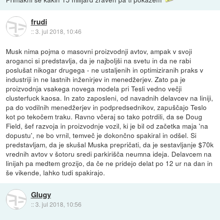
frudi
::
3. jul 2018, 10:46
Musk nima pojma o masovni proizvodnji avtov, ampak v svoji
aroganci si predstavlja, da je najboljši na svetu in da ne rabi
poslušat nikogar drugega - ne ustaljenih in optimiziranih praks v
industriji in ne lastnih inženirjev in menedžerjev. Zato pa je
proizvodnja vsakega novega modela pri Tesli vedno večji
clusterfuck kaosa. In zato zaposleni, od navadnih delavcev na liniji,
pa do vodilnih menedžerjev in podpredsednikov, zapuščajo Teslo
kot po tekočem traku. Ravno včeraj so tako potrdili, da se Doug
Field, šef razvoja in proizvodnje vozil, ki je bil od začetka maja 'na
dopustu', ne bo vrnil, temveč je dokončno spakiral in odšel. Si
predstavljam, da je skušal Muska prepričati, da je sestavljanje $70k
vrednih avtov v šotoru sredi parkirišča neumna ideja. Delavcem na
linijah pa medtem grozijo, da če ne pridejo delat po 12 ur na dan in
še vikende, lahko tudi spakirajo.
Glugy
::
3. jul 2018, 10:56