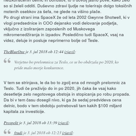
so si želeli odditi. Duševno zdravi ljudje ne tolerirajo dolgo toksičnih
motenih osebkov za šefa, ne glede na višino plače.
Po drugi strani ima SpaceX že od leta 2002 Gwynne Shotwell, ki v
vlogi predsednice in COO dejansko vodi delovanje podjetja,
vključno z izoliranjem zaposlenih od Muskovega
mikromenedžiranja in izpadov. Posledično tudi SpaceX, vsaj na
videz, deluje in posluje neprimerno bolje od Tesle.
TheBlueOne
je
3. jul 2018 ob 12:44
izjavil
:
Verjetno bo prelomnica za Teslo, ce se bo obdrzala po 2020, ko
pride malo morje konkurence.
V tem se strinjava, le da bo to zgolj ena od mnogih prelomnic za
Teslo. Tudi če preživijo do in po 2020, jih čaka še vsaj kako
desetletje zelo negotovega obstoja in stopicanja po robu propada.
Da bi v tem času dosegli nivo, ki ga že sedaj predvideva cena
delnic, bodo v tem obdobju potrebovali tam kakih $100 miljard
kapitala za investicije.
Prospekt
je
3. jul 2018 ob 13:39
izjavil
:
frudi
je
3. jul 2018 ob 12:23
izjavil
: