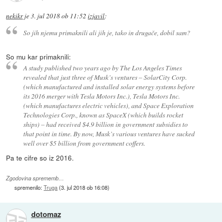
nekikr
je
3. jul 2018 ob 11:52
izjavil
:
So jih njemu primaknili ali jih je, tako in drugače, dobil sam?
So mu kar primaknili:
A study published two years ago by The Los Angeles Times
revealed that just three of Musk’s ventures – SolarCity Corp.
(which manufactured and installed solar energy systems before
its 2016 merger with Tesla Motors Inc.), Tesla Motors Inc.
(which manufactures electric vehicles), and Space Exploration
Technologies Corp., known as SpaceX (which builds rocket
ships) – had received $4.9 billion in government subsidies to
that point in time. By now, Musk’s various ventures have sucked
well over $5 billion from government coffers.
Pa te cifre so iz 2016.
Zgodovina sprememb…
spremenilo:
Truga
(
3. jul 2018 ob 16:08
)
dotomaz