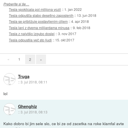
Preberite si še…
Tesla vpoklicala pol milijona vozil
::
1. jan 2022
Tesla odpušča slabo desetino zaposlenih
::
13. jun 2018
Tesla se približuje postavljenim ciljem
::
4. apr 2018
Tesla lani z dvema milijardama minusa
::
9. feb 2018
Tesla z najvišjo izgubo doslej
::
3. nov 2017
Tesla odpustila več sto ljudi
::
15. okt 2017
«
1
2
»
Truga
::
3. jul 2018, 08:11
lol
Ghenghiz
::
3. jul 2018, 08:13
Kako dobro bi jim sele slo, ce bi ze od zacetka na roke klamfal avte