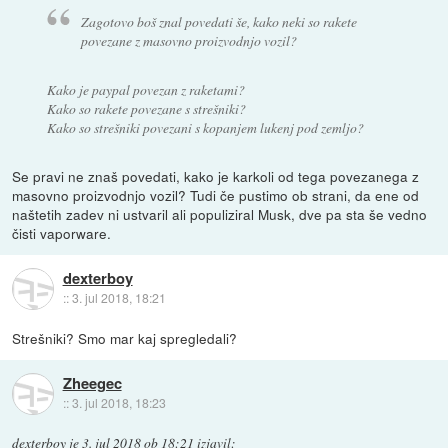
Zagotovo boš znal povedati še, kako neki so rakete
povezane z masovno proizvodnjo vozil?
Kako je paypal povezan z raketami?
Kako so rakete povezane s strešniki?
Kako so strešniki povezani s kopanjem lukenj pod zemljo?
Se pravi ne znaš povedati, kako je karkoli od tega povezanega z
masovno proizvodnjo vozil? Tudi če pustimo ob strani, da ene od
naštetih zadev ni ustvaril ali populiziral Musk, dve pa sta še vedno
čisti vaporware.
dexterboy
::
3. jul 2018, 18:21
Strešniki? Smo mar kaj spregledali?
Zheegec
::
3. jul 2018, 18:23
dexterboy
je
3. jul 2018 ob 18:21
izjavil
: