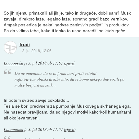
So jih njemu primaknili ali jih je, tako in drugače, dobil sam? Musk
zavaja, direktno laže, legalno laže, spretno gradi bazo vernikov.
Ampak posledica je nekaj nadvse zanimivih podjetij in produktov.
Pa da vidimo tebe, kako ti lahko to uspe narediti bolje/drugače.
frudi
::
3. jul 2018, 12:06
Looooooka
je
3. jul 2018 ob 11:51
izjavil
:
Da ne omenimo, da se ta firma bori proti celotni
naftni/avtomobilski družbi zato, da se bomo nekega dne vozili po
malce bolj čistem zraku.
In potem svizec zavije čokolado...
Tesla se bori predvsem za pumpanje Muskovega skrhanega ega.
Ne nasedat pravljicam, da so njegovi motivi kakorkoli humanitarni
ali okoljevarstveni.
Looooooka
je
3. jul 2018 ob 11:51
izjavil
: