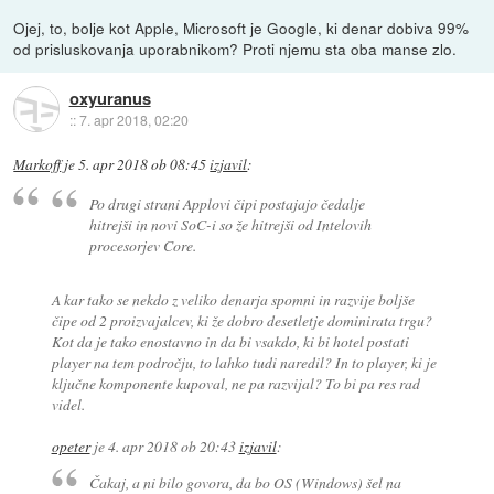
Ojej, to, bolje kot Apple, Microsoft je Google, ki denar dobiva 99%
od prisluskovanja uporabnikom? Proti njemu sta oba manse zlo.
oxyuranus
::
7. apr 2018, 02:20
Markoff
je
5. apr 2018 ob 08:45
izjavil
:
Po drugi strani Applovi čipi postajajo čedalje
hitrejši in novi SoC-i so že hitrejši od Intelovih
procesorjev Core.
A kar tako se nekdo z veliko denarja spomni in razvije boljše
čipe od 2 proizvajalcev, ki že dobro desetletje dominirata trgu?
Kot da je tako enostavno in da bi vsakdo, ki bi hotel postati
player na tem področju, to lahko tudi naredil? In to player, ki je
ključne komponente kupoval, ne pa razvijal? To bi pa res rad
videl.
opeter
je
4. apr 2018 ob 20:43
izjavil
:
Čakaj, a ni bilo govora, da bo OS (Windows) šel na