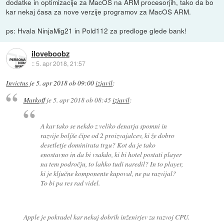
dodatke in optimizacije za MacOS na ARM procesorjih, tako da bo
kar nekaj časa za nove verzije programov za MacOS ARM.
ps: Hvala NinjaMig21 in Pold112 za predloge glede bank!
iloveboobz
::
5. apr 2018, 21:57
Invictus
je
5. apr 2018 ob 09:00
izjavil
:
Markoff
je
5. apr 2018 ob 08:45
izjavil
:
A kar tako se nekdo z veliko denarja spomni in
razvije boljše čipe od 2 proizvajalcev, ki že dobro
desetletje dominirata trgu? Kot da je tako
enostavno in da bi vsakdo, ki bi hotel postati player
na tem področju, to lahko tudi naredil? In to player,
ki je ključne komponente kupoval, ne pa razvijal?
To bi pa res rad videl.
Apple je pokradel kar nekaj dobrih inženirjev za razvoj CPU.