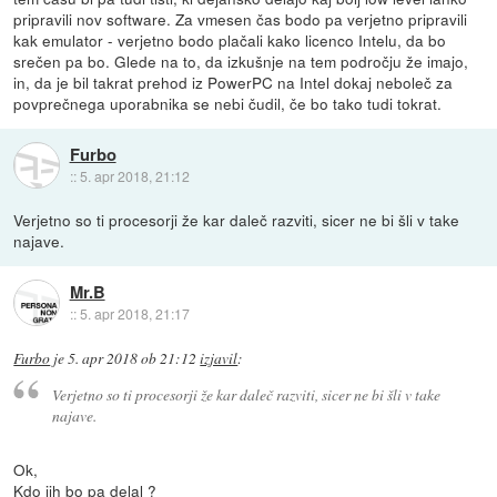
pripravili nov software. Za vmesen čas bodo pa verjetno pripravili
kak emulator - verjetno bodo plačali kako licenco Intelu, da bo
srečen pa bo. Glede na to, da izkušnje na tem področju že imajo,
in, da je bil takrat prehod iz PowerPC na Intel dokaj neboleč za
povprečnega uporabnika se nebi čudil, če bo tako tudi tokrat.
Furbo
::
5. apr 2018, 21:12
Verjetno so ti procesorji že kar daleč razviti, sicer ne bi šli v take
najave.
Mr.B
::
5. apr 2018, 21:17
Furbo
je
5. apr 2018 ob 21:12
izjavil
:
Verjetno so ti procesorji že kar daleč razviti, sicer ne bi šli v take
najave.
Ok,
Kdo jih bo pa delal ?