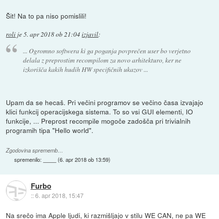
Šit! Na to pa niso pomislili!
roli
je
5. apr 2018 ob 21:04
izjavil
:
... Ogromno softwera ki ga poganja povprečen user bo verjetno
delala z preprostim recompilom za novo arhitekturo, ker ne
izkorišča kakih hudih HW specifičnih ukazov ...
Upam da se hecaš. Pri večini programov se večino časa izvajajo
klici funkcij operacijskega sistema. To so vsi GUI elementi, IO
funkcije, ... Preprost recompile mogoče zadošča pri trivialnih
programih tipa "Hello world".
Zgodovina sprememb…
spremenilo:
(
6. apr 2018 ob 13:59
)
Furbo
::
6. apr 2018, 15:47
Na srečo ima Apple ljudi, ki razmišljajo v stilu WE CAN, ne pa WE