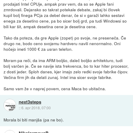
prodajati Intel CPUje, ampak prav vem, da so se Apple fani
zmrdovali. Dejansko so takrat potekale debate, zakaj bi človek
kupil bolj finega PCja za debel denar, če si v garaži lahko sestavi
enega za desetino cene, pa bo sicer bolj grd, pa tudi Windowsi so
bili kar šit, ampak desetina cene je desetina cene.
Tako da poteza, da gre Apple (zopet) po svoje, ne preseneča. Če
drugo ne, bodo ceno svojemu hardveru navili nenormalno. Oni
hočejo imeti 1000 € za usran telefon.
Moram pa reči, da ima ARM boljšo, daleč boljšo arhitekturo, tudi
bolj varčen je. Če se navije ista frekvenca, bo to kar hiter procesor,
z dosti jeder. Sploh danes, kjer imajo zelo redki svoje fabrike čipov.
Večina firm jih da delati zunaj. Intel ima sicer svoje fabrike.
Samo vam že v naprej povem, cena Maca bo ubitačna.
next3steps
::
6. apr 2018, 07:00
Morala bi biti manjša (pa ne bo).