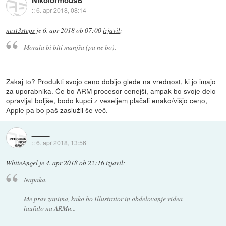
NikolormousB
::
6. apr 2018, 08:14
next3steps
je
6. apr 2018 ob 07:00
izjavil
:
Morala bi biti manjša (pa ne bo).
Zakaj to? Produkti svojo ceno dobijo glede na vrednost, ki jo imajo
za uporabnika. Če bo ARM procesor cenejši, ampak bo svoje delo
opravljal boljše, bodo kupci z veseljem plačali enako/višjo ceno,
Apple pa bo paš zaslužil še več.
::
6. apr 2018, 13:56
WhiteAngel
je
4. apr 2018 ob 22:16
izjavil
:
Napaka.
Me prav zanima, kako bo Illustrator in obdelovanje videa
laufalo na ARMu...