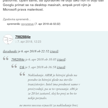
Googlu primat se na desktop masinah, ampak proti njim je
Microsoft prava malenkost.
Zgodovina sprememb…
spremenilo:
oxyuranus
(
7. apr 2018 ob 02:22
)
7982884e
::
7. apr 2018, 12:23
iloveboobz
je
6. apr 2018 ob 22:52
izjavil
:
7982884e
je
6. apr 2018 ob 18:05
izjavil
:
Utk
je
5. apr 2018 ob 16:58
izjavil
:
Nakladanje. ARM je hitrejsi glede na
porabo in hitrejsi glede na stevilo
tranzistorjev. Intel ima prednost samo v
proizvodnji, pa se to vprasanje. x86 je
ze 20 let zastarel, slej ko prej se bo to
nekje poznalo.
ne mores necesa oznaciti za nakladanje brez