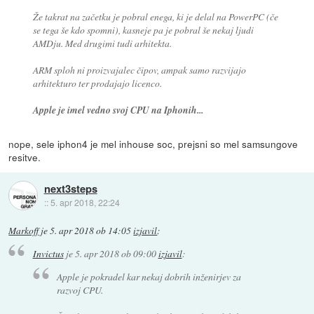
Že takrat na začetku je pobral enega, ki je delal na PowerPC (če
se tega še kdo spomni), kasneje pa je pobral še nekaj ljudi
AMDju. Med drugimi tudi arhitekta.
ARM sploh ni proizvajalec čipov, ampak samo razvijajo
arhitekturo ter prodajajo licenco.
Apple je imel vedno svoj CPU na Iphonih...
nope, sele iphon4 je mel inhouse soc, prejsni so mel samsungove
resitve.
next3steps
::
5. apr 2018, 22:24
Markoff
je
5. apr 2018 ob 14:05
izjavil
:
Invictus
je
5. apr 2018 ob 09:00
izjavil
:
Apple je pokradel kar nekaj dobrih inženirjev za
razvoj CPU.