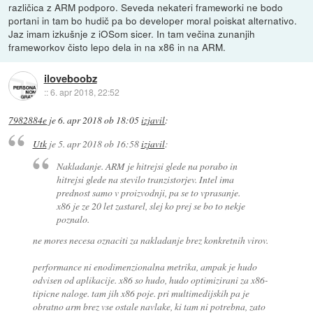
različica z ARM podporo. Seveda nekateri frameworki ne bodo
portani in tam bo hudič pa bo developer moral poiskat alternativo.
Jaz imam izkušnje z iOSom sicer. In tam večina zunanjih
frameworkov čisto lepo dela in na x86 in na ARM.
iloveboobz
::
6. apr 2018, 22:52
7982884e
je
6. apr 2018 ob 18:05
izjavil
:
Utk
je
5. apr 2018 ob 16:58
izjavil
:
Nakladanje. ARM je hitrejsi glede na porabo in
hitrejsi glede na stevilo tranzistorjev. Intel ima
prednost samo v proizvodnji, pa se to vprasanje.
x86 je ze 20 let zastarel, slej ko prej se bo to nekje
poznalo.
ne mores necesa oznaciti za nakladanje brez konkretnih virov.
performance ni enodimenzionalna metrika, ampak je hudo
odvisen od aplikacije. x86 so hudo, hudo optimizirani za x86-
tipicne naloge. tam jih x86 poje. pri multimedijskih pa je
obratno arm brez vse ostale navlake, ki tam ni potrebna, zato