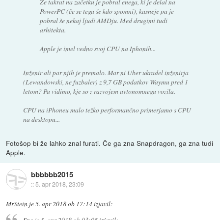
Že takrat na začetku je pobral enega, ki je delal na
PowerPC (če se tega še kdo spomni), kasneje pa je
pobral še nekaj ljudi AMDju. Med drugimi tudi
arhitekta.
Apple je imel vedno svoj CPU na Iphonih...
Inženir ali par njih je premalo. Mar ni Uber ukradel inženirja
(Lewandowski, ne fuzbaler) z 9,7 GB podatkov Waymu pred 1
letom? Pa vidimo, kje so z razvojem avtonomnega vozila.
CPU na iPhoneu malo težko performančno primerjamo s CPU
na desktopu...
Fotošop bi že lahko znal furati. Če ga zna Snapdragon, ga zna tudi
Apple.
bbbbbb2015
::
5. apr 2018, 23:09
MrStein
je
5. apr 2018 ob 17:14
izjavil
:
Spc
je
5. apr 2018 ob 03:05
izjavil
: