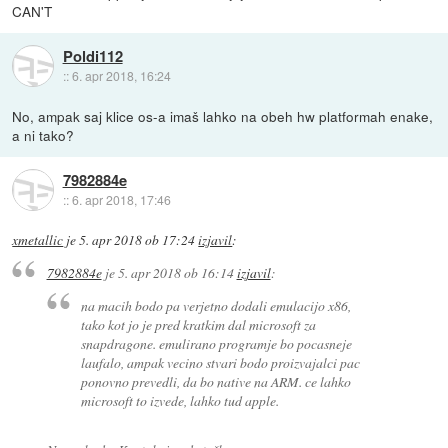
CAN'T
Poldi112
::
6. apr 2018, 16:24
No, ampak saj klice os-a imaš lahko na obeh hw platformah enake,
a ni tako?
7982884e
::
6. apr 2018, 17:46
xmetallic
je
5. apr 2018 ob 17:24
izjavil
:
7982884e
je
5. apr 2018 ob 16:14
izjavil
:
na macih bodo pa verjetno dodali emulacijo x86,
tako kot jo je pred kratkim dal microsoft za
snapdragone. emulirano programje bo pocasneje
laufalo, ampak vecino stvari bodo proizvajalci pac
ponovno prevedli, da bo native na ARM. ce lahko
microsoft to izvede, lahko tud apple.