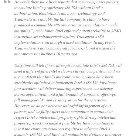
However, there have been reports that some companies may try
to emulate Intel’s proprietary x86 ISA without Intel’s
authorization. Emulation is not a new technology, and
Transmeta was notably the last company to claim to have
produced a compatible x86 processor using emulation (“code
morphing”) techniques. Intel enforced patents relating to SIMD
instruction set enhancements against Transmeta’s x86
implementation even though it used emulation. In any event,
Transmeta was not commercially successful, and it exited the
microprocessor business 10 years ago.
Only time will tell if new attempts to emulate Intel’s x86 ISA will
meet a different fate. Intel welcomes lawful competition, and we
are confident that Intel’s microprocessors, which have been
specifically optimized to implement Intel’s x86 ISA for almost
four decades, will deliver amazing experiences, consistency
across applications, and a full breadth of consumer offerings,
full manageability and IT integration for the enterprise.
However, we do not welcome unlawful infringement of our
patents, and we fully expect other companies to continue to
respect Intel’s intellectual property rights. Strong intellectual
property protections make it possible for Intel to continue to
invest the enormous resources required to advance Intel’s
dynamic x86 ISA, and Intel will maintain its vigilance to protect