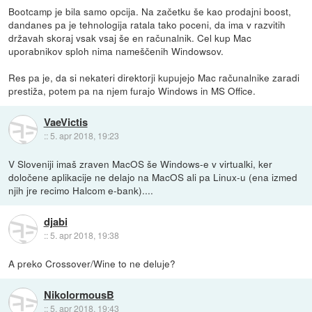
Bootcamp je bila samo opcija. Na začetku še kao prodajni boost,
dandanes pa je tehnologija ratala tako poceni, da ima v razvitih
državah skoraj vsak vsaj še en računalnik. Cel kup Mac
uporabnikov sploh nima nameščenih Windowsov.
Res pa je, da si nekateri direktorji kupujejo Mac računalnike zaradi
prestiža, potem pa na njem furajo Windows in MS Office.
VaeVictis
::
5. apr 2018, 19:23
V Sloveniji imaš zraven MacOS še Windows-e v virtualki, ker
določene aplikacije ne delajo na MacOS ali pa Linux-u (ena izmed
njih jre recimo Halcom e-bank)....
djabi
::
5. apr 2018, 19:38
A preko Crossover/Wine to ne deluje?
NikolormousB
::
5. apr 2018, 19:43