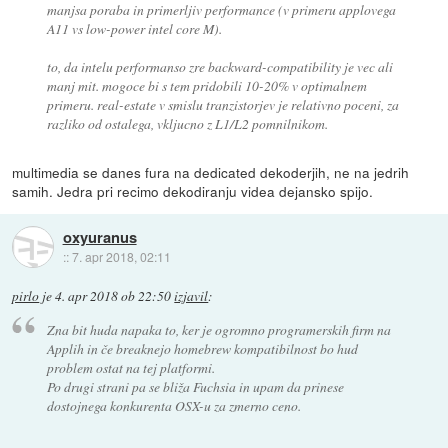
manjsa poraba in primerljiv performance (v primeru applovega
A11 vs low-power intel core M).
to, da intelu performanso zre backward-compatibility je vec ali
manj mit. mogoce bi s tem pridobili 10-20% v optimalnem
primeru. real-estate v smislu tranzistorjev je relativno poceni, za
razliko od ostalega, vkljucno z L1/L2 pomnilnikom.
multimedia se danes fura na dedicated dekoderjih, ne na jedrih
samih. Jedra pri recimo dekodiranju videa dejansko spijo.
oxyuranus
::
7. apr 2018, 02:11
pirlo
je
4. apr 2018 ob 22:50
izjavil
:
Zna bit huda napaka to, ker je ogromno programerskih firm na
Applih in če breaknejo homebrew kompatibilnost bo hud
problem ostat na tej platformi.
Po drugi strani pa se bliža Fuchsia in upam da prinese
dostojnega konkurenta OSX-u za zmerno ceno.