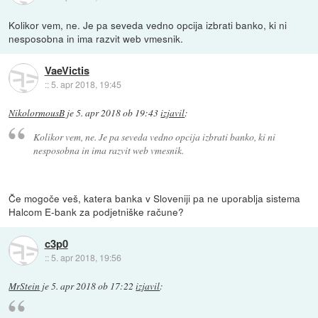
Kolikor vem, ne. Je pa seveda vedno opcija izbrati banko, ki ni
nesposobna in ima razvit web vmesnik.
VaeVictis
::
5. apr 2018, 19:45
NikolormousB
je
5. apr 2018 ob 19:43
izjavil
:
Kolikor vem, ne. Je pa seveda vedno opcija izbrati banko, ki ni
nesposobna in ima razvit web vmesnik.
Če mogoče veš, katera banka v Sloveniji pa ne uporablja sistema
Halcom E-bank za podjetniške račune?
c3p0
::
5. apr 2018, 19:56
MrStein
je
5. apr 2018 ob 17:22
izjavil
: