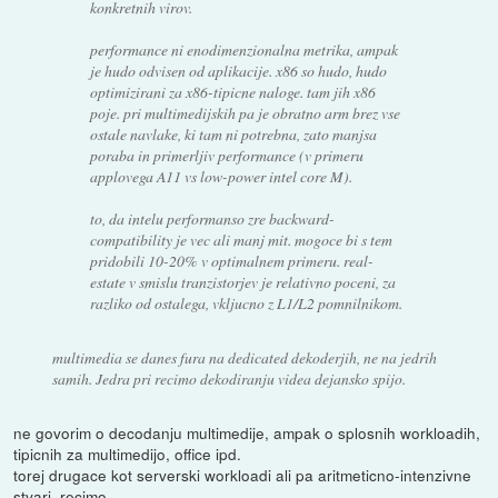
konkretnih virov.
performance ni enodimenzionalna metrika, ampak
je hudo odvisen od aplikacije. x86 so hudo, hudo
optimizirani za x86-tipicne naloge. tam jih x86
poje. pri multimedijskih pa je obratno arm brez vse
ostale navlake, ki tam ni potrebna, zato manjsa
poraba in primerljiv performance (v primeru
applovega A11 vs low-power intel core M).
to, da intelu performanso zre backward-
compatibility je vec ali manj mit. mogoce bi s tem
pridobili 10-20% v optimalnem primeru. real-
estate v smislu tranzistorjev je relativno poceni, za
razliko od ostalega, vkljucno z L1/L2 pomnilnikom.
multimedia se danes fura na dedicated dekoderjih, ne na jedrih
samih. Jedra pri recimo dekodiranju videa dejansko spijo.
ne govorim o decodanju multimedije, ampak o splosnih workloadih,
tipicnih za multimedijo, office ipd.
torej drugace kot serverski workloadi ali pa aritmeticno-intenzivne
stvari, recimo.