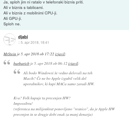
Ja, sploh jim ni ratalo v telefonski biznis priti.
Ali v biznis s tablicami.
Ali v biznis z mobilnimi CPU-ji.
Ali GPU-ji.
Sploh ne.
djabi
::
5. apr 2018, 18:41
MrStein
je
5. apr 2018 ob 17:22
izjavil
:
barbaricb
je
5. apr 2018 ob 06:12
izjavil
:
Ali bodo Windowsi še vedno delovali na teh
Macih? Če ne bo Apple izgubil velik del
uporabnikov, ki kupi MACa samo zaradi HW.
Kva? Folk kupuje ta precenjen HW?
Impossibru!
(referenca na milijonkrat ponovljeno "resnico", da je Apple HW
precenjen in se drugje dobi enak za manj denarja)