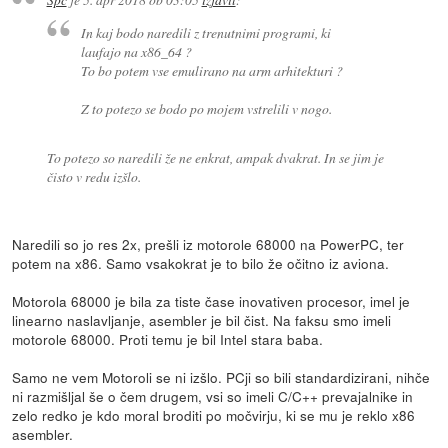
In kaj bodo naredili z trenutnimi programi, ki
laufajo na x86_64 ?
To bo potem vse emulirano na arm arhitekturi ?
Z to potezo se bodo po mojem vstrelili v nogo.
To potezo so naredili že ne enkrat, ampak dvakrat. In se jim je
čisto v redu izšlo.
Naredili so jo res 2x, prešli iz motorole 68000 na PowerPC, ter
potem na x86. Samo vsakokrat je to bilo že očitno iz aviona.
Motorola 68000 je bila za tiste čase inovativen procesor, imel je
linearno naslavljanje, asembler je bil čist. Na faksu smo imeli
motorole 68000. Proti temu je bil Intel stara baba.
Samo ne vem Motoroli se ni izšlo. PCji so bili standardizirani, nihče
ni razmišljal še o čem drugem, vsi so imeli C/C++ prevajalnike in
zelo redko je kdo moral broditi po močvirju, ki se mu je reklo x86
asembler.