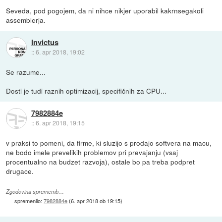
Seveda, pod pogojem, da ni nihce nikjer uporabil kakrnsegakoli
assemblerja.
Invictus
::
6. apr 2018, 19:02
Se razume...
Dosti je tudi raznih optimizacij, specifičnih za CPU...
7982884e
::
6. apr 2018, 19:15
v praksi to pomeni, da firme, ki sluzijo s prodajo softvera na macu,
ne bodo imele prevelikih problemov pri prevajanju (vsaj
procentualno na budzet razvoja), ostale bo pa treba podpret
drugace.
Zgodovina sprememb…
spremenilo:
7982884e
(
6. apr 2018 ob 19:15
)