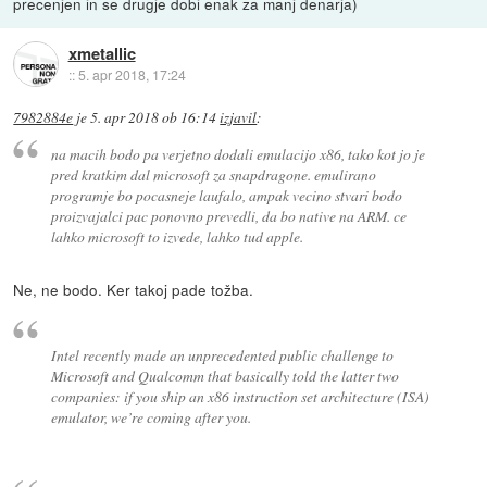
precenjen in se drugje dobi enak za manj denarja)
xmetallic
::
5. apr 2018, 17:24
7982884e
je
5. apr 2018 ob 16:14
izjavil
:
na macih bodo pa verjetno dodali emulacijo x86, tako kot jo je
pred kratkim dal microsoft za snapdragone. emulirano
programje bo pocasneje laufalo, ampak vecino stvari bodo
proizvajalci pac ponovno prevedli, da bo native na ARM. ce
lahko microsoft to izvede, lahko tud apple.
Ne, ne bodo. Ker takoj pade tožba.
Intel recently made an unprecedented public challenge to
Microsoft and Qualcomm that basically told the latter two
companies: if you ship an x86 instruction set architecture (ISA)
emulator, we’re coming after you.