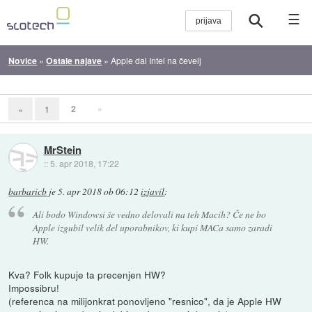
☰
Novice
»
Ostale najave
»
Apple dal Intel na čevelj
2
»
«
1
MrStein
::
5. apr 2018, 17:22
barbaricb
je
5. apr 2018 ob 06:12
izjavil
:
Ali bodo Windowsi še vedno delovali na teh Macih? Če ne bo
Apple izgubil velik del uporabnikov, ki kupi MACa samo zaradi
HW.
Kva? Folk kupuje ta precenjen HW?
Impossibru!
(referenca na milijonkrat ponovljeno "resnico", da je Apple HW