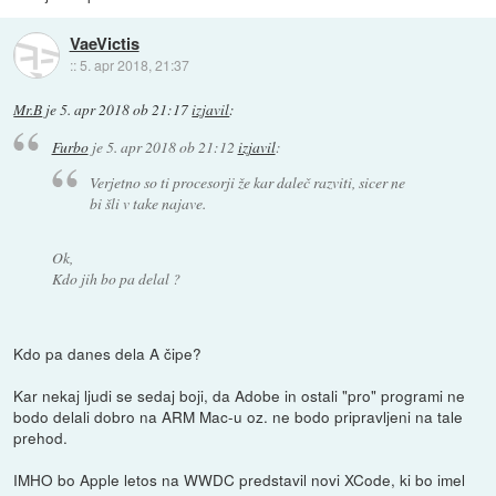
VaeVictis
::
5. apr 2018, 21:37
Mr.B
je
5. apr 2018 ob 21:17
izjavil
:
Furbo
je
5. apr 2018 ob 21:12
izjavil
:
Verjetno so ti procesorji že kar daleč razviti, sicer ne
bi šli v take najave.
Ok,
Kdo jih bo pa delal ?
Kdo pa danes dela A čipe?
Kar nekaj ljudi se sedaj boji, da Adobe in ostali "pro" programi ne
bodo delali dobro na ARM Mac-u oz. ne bodo pripravljeni na tale
prehod.
IMHO bo Apple letos na WWDC predstavil novi XCode, ki bo imel