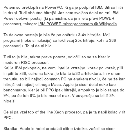
Potem so preklopili na PowerPC. Ki ga je podpiral IBM. Bili so hitri
in drzni. Tudi občutno hitrejši. Jaz sem svojčas delal na eni IBM
Power delovni postaji (ki pa mislim, da je imela pravi POWER
procesor), takega:
IBM POWER microprocessors @ Wikipedia
Ta delovna postaja je bila že po občutku 3-4x hitrejša. Moji
programi (neke simulacije) so tekli vsaj 25x hitreje, kot na 386
procesorju. To ni da ni bilo.
Tudi to je bila, takrat prava poteza, odločili so se za hiter in
moderen RISC procesor.
Kaj je IBM pokopalo, ne vem. intel je vztrajno, korak po korak, pilil
in pilil to x86, oziroma takrat je bila to ia32 arhitektura. In v enem
trenutku so bili najbolj common PC na enakem nivoju, če ne že kar
hitrejši od najbolj elitnega Maca. Apple je sicer delal neke kao
benchmarke, kjer je bil PPC ipak hitrejši, ampak to je bilo ranga do
9%, pa še teh 9% je bilo max of max. V povprečju so bii 2-3%
hitrejši.
Če si pa vzel top of the line Xeon procesor, pa je ta nabil kolac v rit
PPC.
Skratka, Apple je hotel prodajati elitne izdelke, začeli so sicer