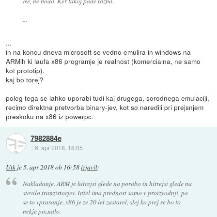
Ne, ne bodo. Ker takoj pade tožba.
...
...
in na koncu dneva microsoft se vedno emulira in windows na
ARMih ki laufa x86 programje je realnost (komercialna, ne samo
kot prototip).
kaj bo torej?
poleg tega se lahko uporabi tudi kaj drugega, sorodnega emulaciji,
recimo direktna pretvorba binary-jev, kot so naredili pri prejsnjem
preskoku na x86 iz powerpc.
7982884e
::
6. apr 2018, 18:05
Utk
je
5. apr 2018 ob 16:58
izjavil
:
Nakladanje. ARM je hitrejsi glede na porabo in hitrejsi glede na
stevilo tranzistorjev. Intel ima prednost samo v proizvodnji, pa
se to vprasanje. x86 je ze 20 let zastarel, slej ko prej se bo to
nekje poznalo.