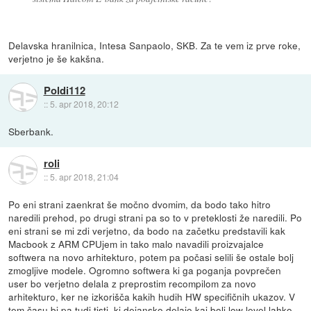
Delavska hranilnica, Intesa Sanpaolo, SKB. Za te vem iz prve roke,
verjetno je še kakšna.
Poldi112
::
5. apr 2018, 20:12
Sberbank.
roli
::
5. apr 2018, 21:04
Po eni strani zaenkrat še močno dvomim, da bodo tako hitro
naredili prehod, po drugi strani pa so to v preteklosti že naredili. Po
eni strani se mi zdi verjetno, da bodo na začetku predstavili kak
Macbook z ARM CPUjem in tako malo navadili proizvajalce
softwera na novo arhitekturo, potem pa počasi selili še ostale bolj
zmogljive modele. Ogromno softwera ki ga poganja povprečen
user bo verjetno delala z preprostim recompilom za novo
arhitekturo, ker ne izkorišča kakih hudih HW specifičnih ukazov. V
tem času bi pa tudi tisti, ki dejansko delajo kaj bolj low level lahko