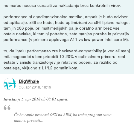
ne mores necesa oznaciti za nakladanje brez konkretnih virov.
performance ni enodimenzionalna metrika, ampak je hudo odvisen
od aplikacije. x86 so hudo, hudo optimizirani za x86-tipicne naloge.
tam jih x86 poje. pri multimedijskih pa je obratno arm brez vse
ostale navlake, ki tam ni potrebna, zato manjsa poraba in primerljiv
performance (v primeru applovega A11 vs low-power intel core M).
to, da intelu performanso zre backward-compatibility je vec ali manj
mit. mogoce bi s tem pridobili 10-20% v optimalnem primeru. real-
estate v smislu tranzistorjev je relativno poceni, za razliko od
ostalega, vkljucno z L1/L2 pomnilnikom.
BigWhale
::
6. apr 2018, 18:19
Invictus
je
5. apr 2018 ob 08:01
izjavil
:
Če bo Apple prenesel OSX na ARM, bo treba program samo
nanovo prevesti...