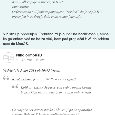
Kva? Folk kupuje ta precenjen HW?
Impossibru!
(referenca na milijonkrat ponovljeno "resnico", da je Apple HW
precenjen in se drugje dobi enak za manj denarja)
V bistvu je precenjen. Trenutno mi je super na hackintoshu, ampak,
ko ga enkrat več ne bo za x86, bom pač preplačal HW, da pridem
spet do MacOS.
NikolormousB
::
5. apr 2018, 20:02
VaeVictis
je
5. apr 2018 ob 19:45
izjavil
:
NikolormousB
je
5. apr 2018 ob 19:43
izjavil
:
Kolikor vem, ne. Je pa seveda vedno opcija izbrati
banko, ki ni nesposobna in ima razvit web vmesnik.
Če mogoče veš, katera banka v Sloveniji pa ne uporablja
sistema Halcom E-bank za podjetniške račune?