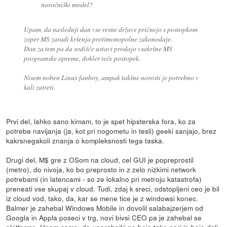
naročniški model?
Upam, da naslednji dan vse resne države pričnejo s postopkom
zoper MS zaradi kršenja protimonopolne zakonodaje.
Dan za tem pa da sodišče ustavi prodajo vsakršne MS
programske opreme, dokler teče postopek.
Nisem noben Linux fanboy, ampak takšne norosti je potrebno v
kali zatreti.
Prvi del, lahko sano kimam, to je spet hipsterska fora, ko za
potrebe navijanja (ja, kot pri nogometu in tesli) geeki sanjajo, brez
kakrsnegakoli znanja o kompleksnosti tega taska.
Drugi del, M$ gre z OSom na cloud, cel GUI je popreprostil
(metro), do nivoja, ko bo preprosto in z zelo nizkimi network
potrebami (in latencami - so ze lokalno pri metroju katastrofa)
preneati vse skupaj v cloud. Tudi, zdaj k sreci, odstopljeni ceo je bil
iz cloud vod, tako, da, kar se mene tice je z windowsi konec.
Balmer je zahebal Windows Mobile in dovolil salabajzerjem od
Googla in Appla poseci v trg, novi bivsi CEO pa je zahebal se
platformo. Upam samo, da uporabniki ne bojo tako nori in bojo dali