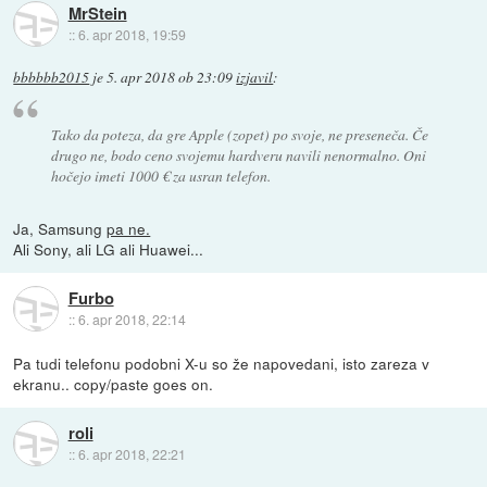
MrStein
::
6. apr 2018, 19:59
bbbbbb2015
je
5. apr 2018 ob 23:09
izjavil
:
Tako da poteza, da gre Apple (zopet) po svoje, ne preseneča. Če
drugo ne, bodo ceno svojemu hardveru navili nenormalno. Oni
hočejo imeti 1000 € za usran telefon.
Ja, Samsung
pa ne.
Ali Sony, ali LG ali Huawei...
Furbo
::
6. apr 2018, 22:14
Pa tudi telefonu podobni X-u so že napovedani, isto zareza v
ekranu.. copy/paste goes on.
roli
::
6. apr 2018, 22:21