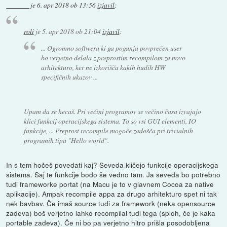
je
6. apr 2018 ob 13:56
izjavil
:
roli
je
5. apr 2018 ob 21:04
izjavil
:
... Ogromno softwera ki ga poganja povprečen user
bo verjetno delala z preprostim recompilom za novo
arhitekturo, ker ne izkorišča kakih hudih HW
specifičnih ukazov ...
Upam da se hecaš. Pri večini programov se večino časa izvajajo
klici funkcij operacijskega sistema. To so vsi GUI elementi, IO
funkcije, ... Preprost recompile mogoče zadošča pri trivialnih
programih tipa "Hello world".
In s tem hočeš povedati kaj? Seveda kličejo funkcije operacijskega
sistema. Saj te funkcije bodo še vedno tam. Ja seveda bo potrebno
tudi frameworke portat (na Macu je to v glavnem Cocoa za native
aplikacije). Ampak recompile appa za drugo arhitekturo spet ni tak
nek bavbav. Če imaš source tudi za framework (neka opensource
zadeva) boš verjetno lahko recompilal tudi tega (sploh, če je kaka
portable zadeva). Če ni bo pa verjetno hitro prišla posodobljena