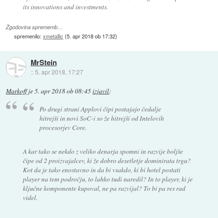
its innovations and investments.
Zgodovina sprememb…
spremenilo:
xmetallic
(
5. apr 2018 ob 17:32
)
MrStein
::
5. apr 2018, 17:27
Markoff
je
5. apr 2018 ob 08:45
izjavil
:
Po drugi strani Applovi čipi postajajo čedalje
hitrejši in novi SoC-i so že hitrejši od Intelovih
procesorjev Core.
A kar tako se nekdo z veliko denarja spomni in razvije boljše
čipe od 2 proizvajalcev, ki že dobro desetletje dominirata trgu?
Kot da je tako enostavno in da bi vsakdo, ki bi hotel postati
player na tem področju, to lahko tudi naredil? In to player, ki je
ključne komponente kupoval, ne pa razvijal? To bi pa res rad
videl.