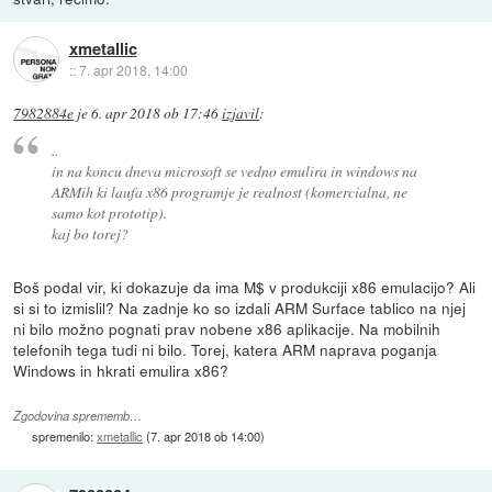
xmetallic
::
7. apr 2018, 14:00
7982884e
je
6. apr 2018 ob 17:46
izjavil
:
..
in na koncu dneva microsoft se vedno emulira in windows na
ARMih ki laufa x86 programje je realnost (komercialna, ne
samo kot prototip).
kaj bo torej?
Boš podal vir, ki dokazuje da ima M$ v produkciji x86 emulacijo? Ali
si si to izmislil? Na zadnje ko so izdali ARM Surface tablico na njej
ni bilo možno pognati prav nobene x86 aplikacije. Na mobilnih
telefonih tega tudi ni bilo. Torej, katera ARM naprava poganja
Windows in hkrati emulira x86?
Zgodovina sprememb…
spremenilo:
xmetallic
(
7. apr 2018 ob 14:00
)