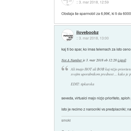
::
3. mar 2018, 12:59
Obstaja še sparmobil za 6,99€, ki ti da 6000
iloveboobz
::
3. mar 2018, 13:00
kaj ti bo spar, ko imas telemach za isto cen
Not A Number
je
3. mar 2018 ob 12:28
izjavil
:
Ali imajo HOT ali BOB kaj nižjo prioriteto
svojim uporabnikom prednost ... kako je 
EDIT: tipkarska
seveda, virtualci majo nizjo prioriteto, sploh
isto je recimo z narocniki vs predplacniki; n
smoki