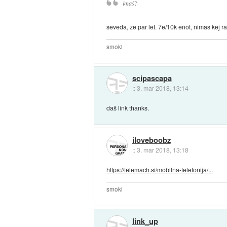
imaš?
seveda, ze par let. 7e/10k enot, nimas kej ra
smoki
scipascapa
::
3. mar 2018, 13:14
daš link thanks.
iloveboobz
::
3. mar 2018, 13:18
https://telemach.si/mobilna-telefonija/...
smoki
link_up