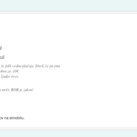
il
:
avil
:
a še folk vedno plačuje 20+€, če pa ima
dobra za -10€
 ljudje ovce.
a stričt. BOB je zakon!
ov na simobilu.