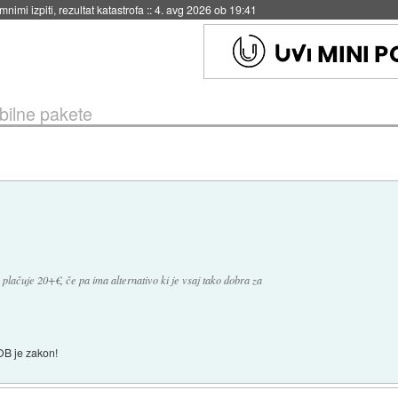
eto za večkratno uporabo
::
4. avg 2026 ob 19:41
bilne pakete
 plačuje 20+€, če pa ima alternativo ki je vsaj tako dobra za
BOB je zakon!