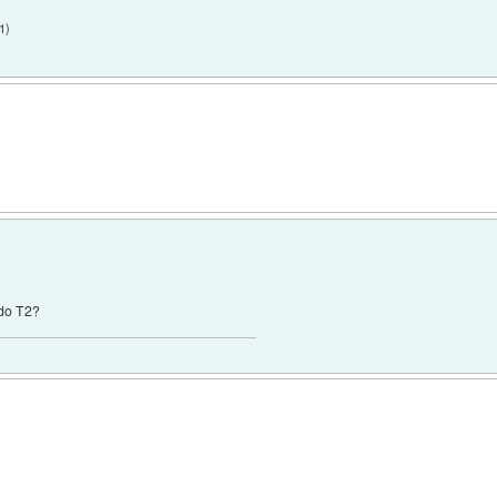
1
)
kdo T2?