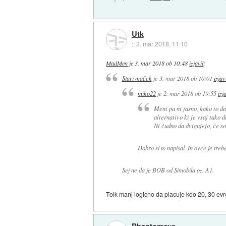
Utk
::
3. mar 2018, 11:10
MadMen
je
3. mar 2018 ob 10:48
izjavil
:
Stari maček
je
3. mar 2018 ob 10:01
izjav
miko22
je
2. mar 2018 ob 19:55
izj
Meni pa ni jasno, kako to d
alternativo ki je vsaj tako 
Ni čudno da dvigujejo, če so
Dobro si to napisal. In ovce je treb
Sej ne da je BOB od Simobila oz. A1.
Tolk manj logicno da placuje kdo 20, 30 evr