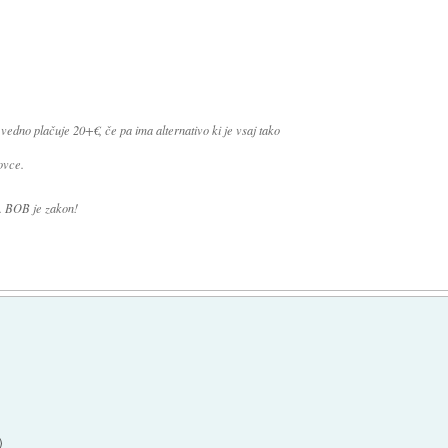
 vedno plačuje 20+€, če pa ima alternativo ki je vsaj tako
ovce.
čt. BOB je zakon!
)