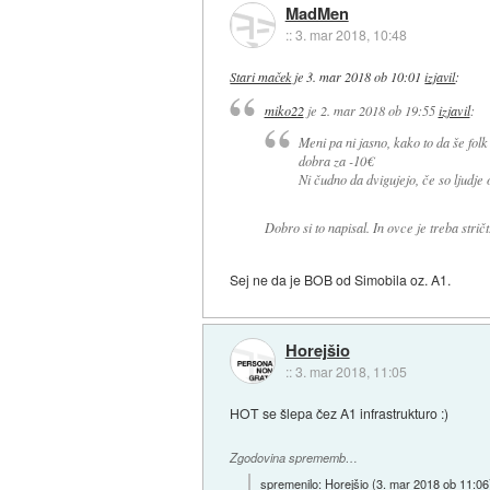
MadMen
::
3. mar 2018, 10:48
Stari maček
je
3. mar 2018 ob 10:01
izjavil
:
miko22
je
2. mar 2018 ob 19:55
izjavil
:
Meni pa ni jasno, kako to da še folk
dobra za -10€
Ni čudno da dvigujejo, če so ljudje 
Dobro si to napisal. In ovce je treba stri
Sej ne da je BOB od Simobila oz. A1.
Horejšio
::
3. mar 2018, 11:05
HOT se šlepa čez A1 infrastrukturo :)
Zgodovina sprememb…
spremenilo:
Horejšio
(
3. mar 2018 ob 11:06