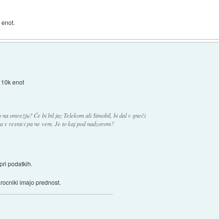
 enot.
o 10k enot
 na omrežju? Če bi bil jaz Telekom ali Simobil, bi dal v gneči
pa v resnici pa ne vem. Je to kaj pod nadzorom?
 pri podatkih.
arocniki imajo prednost.