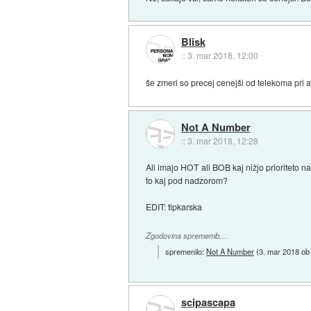
Blisk
::
3. mar 2018, 12:00
še zmeri so precej cenejši od telekoma pri a
Not A Number
::
3. mar 2018, 12:28
Ali imajo HOT ali BOB kaj nižjo prioriteto n
to kaj pod nadzorom?
EDIT: tipkarska
Zgodovina sprememb…
spremenilo:
Not A Number
(
3. mar 2018 ob
scipascapa