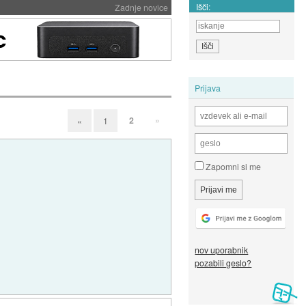
Išči:
Zadnje novice
Prijava
2
»
«
1
Zapomni si me
nov uporabnik
pozabili geslo?