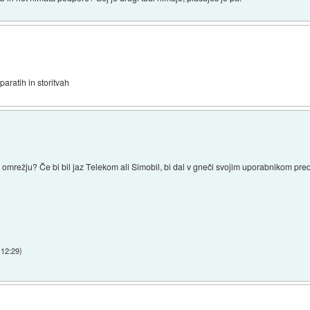
paratih in storitvah
a omrežju? Če bi bil jaz Telekom ali Simobil, bi dal v gneči svojim uporabnikom pred
 12:29
)