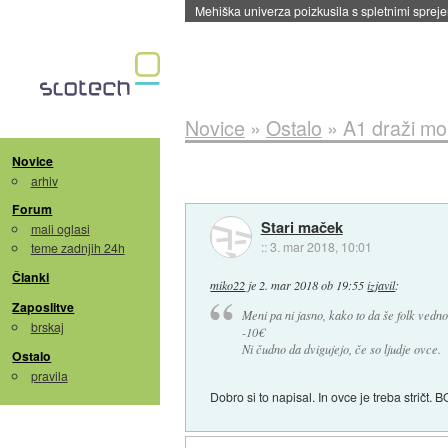
Evropska vesoljska agencija razvija svojo rak
Novice
»
Ostalo
»
A1 draži mo
Novice
arhiv
Forum
Stari maček
mali oglasi
::
3. mar 2018, 10:01
teme zadnjih 24h
Članki
miko22
je
2. mar 2018 ob 19:55
izjavil
:
Zaposlitve
Meni pa ni jasno, kako to da še folk vedno
brskaj
-10€
Ni čudno da dvigujejo, če so ljudje ovce.
Ostalo
pravila
Dobro si to napisal. In ovce je treba stričt. 