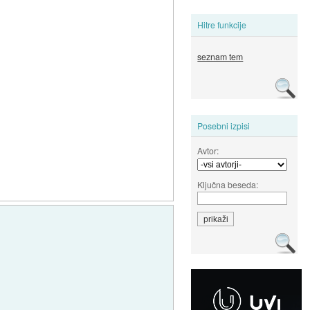
Hitre funkcije
seznam tem
Posebni izpisi
Avtor:
Ključna beseda: