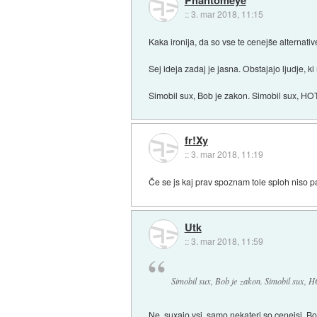
Phantomeye
::
3. mar 2018, 11:15
Kaka ironija, da so vse te cenejše alternative
Sej ideja zadaj je jasna. Obstajajo ljudje, 
Simobil sux, Bob je zakon. Simobil sux, HO
fr!Xy
::
3. mar 2018, 11:19
Če se js kaj prav spoznam tole sploh niso 
Utk
::
3. mar 2018, 11:59
Simobil sux, Bob je zakon. Simobil sux, 
Ne, suxajo vsi, samo nekateri so cenejsi. Bo