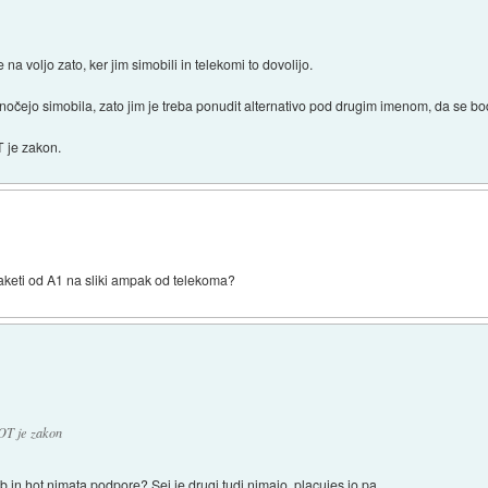
 na voljo zato, ker jim simobili in telekomi to dovolijo.
ki nočejo simobila, zato jim je treba ponudit alternativo pod drugim imenom, da se bo
T je zakon.
paketi od A1 na sliki ampak od telekoma?
HOT je zakon
b in hot nimata podpore? Sej je drugi tudi nimajo, placujes jo pa.