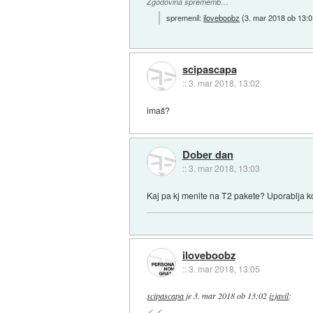
Zgodovina sprememb…
spremenil:
iloveboobz
(
3. mar 2018 ob 13:0
scipascapa
::
3. mar 2018, 13:02
imaš?
Dober dan
::
3. mar 2018, 13:03
Kaj pa kj menite na T2 pakete? Uporablja 
iloveboobz
::
3. mar 2018, 13:05
scipascapa
je
3. mar 2018 ob 13:02
izjavil
: