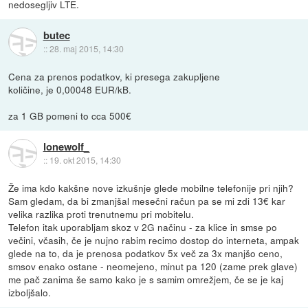
nedosegljiv LTE.
butec
::
28. maj 2015, 14:30
Cena za prenos podatkov, ki presega zakupljene
količine, je 0,00048 EUR/kB.
za 1 GB pomeni to cca 500€
lonewolf_
::
19. okt 2015, 14:30
Že ima kdo kakšne nove izkušnje glede mobilne telefonije pri njih?
Sam gledam, da bi zmanjšal mesečni račun pa se mi zdi 13€ kar
velika razlika proti trenutnemu pri mobitelu.
Telefon itak uporabljam skoz v 2G načinu - za klice in smse po
večini, včasih, če je nujno rabim recimo dostop do interneta, ampak
glede na to, da je prenosa podatkov 5x več za 3x manjšo ceno,
smsov enako ostane - neomejeno, minut pa 120 (zame prek glave)
me pač zanima še samo kako je s samim omrežjem, če se je kaj
izboljšalo.