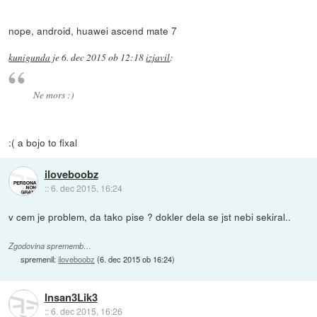
nope, android, huawei ascend mate 7
kunigunda
je
6. dec 2015 ob 12:18
izjavil
:
Ne mors :)
:( a bojo to fixal
iloveboobz
::
6. dec 2015, 16:24
v cem je problem, da tako pise ? dokler dela se jst nebi sekiral..
Zgodovina sprememb…
spremenil:
iloveboobz
(
6. dec 2015 ob 16:24
)
Insan3Lik3
::
6. dec 2015, 16:26