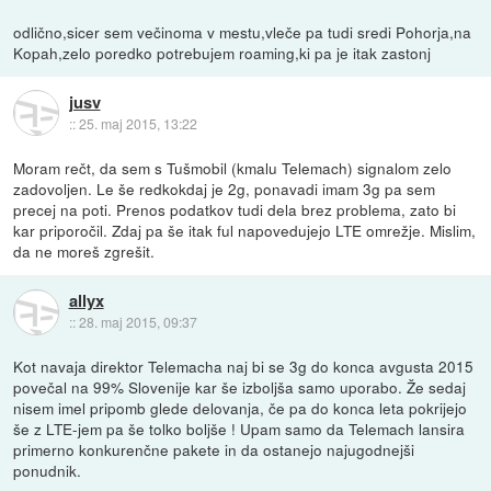
odlično,sicer sem večinoma v mestu,vleče pa tudi sredi Pohorja,na
Kopah,zelo poredko potrebujem roaming,ki pa je itak zastonj
jusv
::
25. maj 2015, 13:22
Moram rečt, da sem s Tušmobil (kmalu Telemach) signalom zelo
zadovoljen. Le še redkokdaj je 2g, ponavadi imam 3g pa sem
precej na poti. Prenos podatkov tudi dela brez problema, zato bi
kar priporočil. Zdaj pa še itak ful napovedujejo LTE omrežje. Mislim,
da ne moreš zgrešit.
allyx
::
28. maj 2015, 09:37
Kot navaja direktor Telemacha naj bi se 3g do konca avgusta 2015
povečal na 99% Slovenije kar še izboljša samo uporabo. Že sedaj
nisem imel pripomb glede delovanja, če pa do konca leta pokrijejo
še z LTE-jem pa še tolko boljše ! Upam samo da Telemach lansira
primerno konkurenčne pakete in da ostanejo najugodnejši
ponudnik.