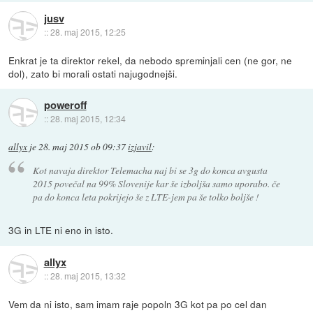
jusv
::
28. maj 2015, 12:25
Enkrat je ta direktor rekel, da nebodo spreminjali cen (ne gor, ne
dol), zato bi morali ostati najugodnejši.
poweroff
::
28. maj 2015, 12:34
allyx
je
28. maj 2015 ob 09:37
izjavil
:
Kot navaja direktor Telemacha naj bi se 3g do konca avgusta
2015 povečal na 99% Slovenije kar še izboljša samo uporabo. če
pa do konca leta pokrijejo še z LTE-jem pa še tolko boljše !
3G in LTE ni eno in isto.
allyx
::
28. maj 2015, 13:32
Vem da ni isto, sam imam raje popoln 3G kot pa po cel dan