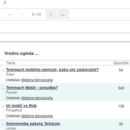
:)
««
«
1
/ 13
»
»»
Vredno ogleda ...
Tema
Sporočila
»
Telemach mobilno omrezje, kako ste zadovoljni?
54
Žabar
Oddelek:
Mobilne tehnologije
»
Telemach Mobil - ponudba?
343
Ryanair
Oddelek:
Mobilne tehnologije
»
Izi mobil vs Bob
136
PrihajaNodi
Oddelek:
Mobilne tehnologije
»
Sprememba paketa Telekom
33
xardas