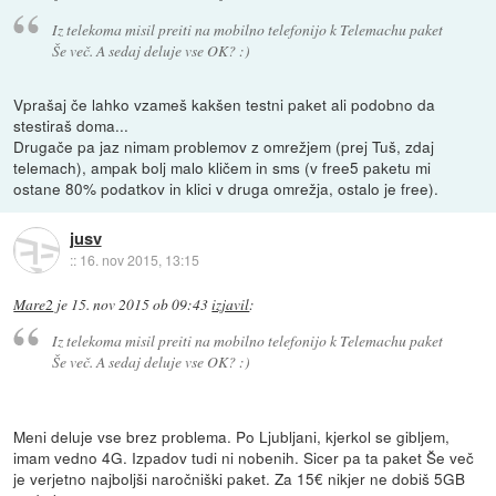
Iz telekoma misil preiti na mobilno telefonijo k Telemachu paket
Še več. A sedaj deluje vse OK? :)
Vprašaj če lahko vzameš kakšen testni paket ali podobno da
stestiraš doma...
Drugače pa jaz nimam problemov z omrežjem (prej Tuš, zdaj
telemach), ampak bolj malo kličem in sms (v free5 paketu mi
ostane 80% podatkov in klici v druga omrežja, ostalo je free).
jusv
::
16. nov 2015, 13:15
Mare2
je
15. nov 2015 ob 09:43
izjavil
:
Iz telekoma misil preiti na mobilno telefonijo k Telemachu paket
Še več. A sedaj deluje vse OK? :)
Meni deluje vse brez problema. Po Ljubljani, kjerkol se gibljem,
imam vedno 4G. Izpadov tudi ni nobenih. Sicer pa ta paket Še več
je verjetno najboljši naročniški paket. Za 15€ nikjer ne dobiš 5GB