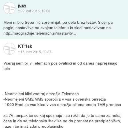
jusv
::
22. okt 2015, 12:03
Meni ni bilo treba nič spreminjat, pa dela brez težav. Sicer pa
poglej nastavitve na svojem telefonu in sledi nastavitvam na
http://nadgradnje.telemach.si/nastavitv...
KTr1sk
::
15. nov 2015, 09:37
Včeraj sem bil v Telemach poslovalnici in od danes naprej imajo
tole
-Neomejeni klici znotraj omrežja Telemach
-Neomejeni SMS/MMS sporočila v vsa slovenska omrežja
-1000 Enot za vse klice v vsa omrežja ali ena enota 1MB prenosa
za 7€, ampak če se kaj spoznajo ..so rekli, da je to samo za nekaj
časa in da se telefonska številka ne da prenest na predplačniško,
razen če imaš zdaj predplačniško