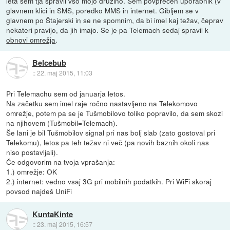
leta sem tja spravil vso mojo družino. Sem povprečen uporabnik (v
glavnem klici in SMS, poredko MMS in internet. Gibljem se v
glavnem po Štajerski in se ne spomnim, da bi imel kaj težav, čeprav
nekateri pravijo, da jih imajo. Se je pa Telemach sedaj spravil k
obnovi omrežja
.
Belcebub
::
22. maj 2015, 11:03
Pri Telemachu sem od januarja letos.
Na začetku sem imel raje ročno nastavljeno na Telekomovo
omrežje, potem pa se je Tušmobilovo toliko popravilo, da sem skozi
na njihovem (Tušmobil=Telemach).
Še lani je bil Tušmobilov signal pri nas bolj slab (zato gostoval pri
Telekomu), letos pa teh težav ni več (pa novih baznih okoli nas
niso postavljali).
Če odgovorim na tvoja vprašanja:
1.) omrežje: OK
2.) internet: vedno vsaj 3G pri mobilnih podatkih. Pri WiFi skoraj
povsod najdeš UniFi
KuntaKinte
::
23. maj 2015, 16:57