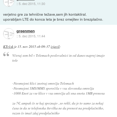
::
5. dec 2015, 11:30
verjetno gre za tehnične težave,sem jih kontaktiral.
uporabljam LTE do konca leta je brez omejitev in brezplačno.
greenmen
::
5. dec 2015, 11:44
KTr1sk
je
15. nov 2015 ob 09:37
izjavil
:
Včeraj sem bil v Telemach poslovalnici in od danes naprej imajo
tole
-Neomejeni klici znotraj omrežja Telemach
-Neomejeni SMS/MMS sporočila v vsa slovenska omrežja
-1000 Enot za vse klice v vsa omrežja ali ena enota 1MB prenosa
za 7€, ampak če se kaj spoznajo ..so rekli, da je to samo za nekaj
časa in da se telefonska številka ne da prenest na predplačniško,
razen če imaš zdaj predplačniško