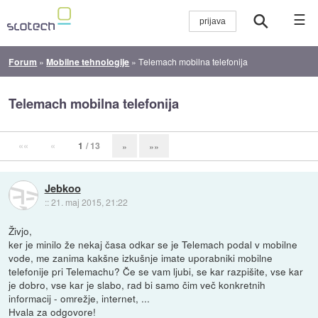
☰
Forum
»
Mobilne tehnologije
»
Telemach mobilna telefonija
Telemach mobilna telefonija
««
«
1
/ 13
»
»»
Jebkoo
::
21. maj 2015, 21:22
Živjo,
ker je minilo že nekaj časa odkar se je Telemach podal v mobilne
vode, me zanima kakšne izkušnje imate uporabniki mobilne
telefonije pri Telemachu? Če se vam ljubi, se kar razpišite, vse kar
je dobro, vse kar je slabo, rad bi samo čim več konkretnih
informacij - omrežje, internet, ...
Hvala za odgovore!