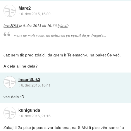
Mare2
::
6. dec 2015, 16:39
loveJDM
je
6. dec 2015 ob 16:36
izjavil
:
mene ne moti vazno da dela,sem pa opazil da je drugače...
Jaz sem tik pred zdajci, da grem k Telemach-u na paket Še več.
A dela ali ne dela?
Insan3Lik3
::
6. dec 2015, 16:41
vse dela :D
kunigunda
::
6. dec 2015, 21:16
Zakaj ti 2x pise je pac stvar telefona, na SIMki ti pise zihr samo 1x