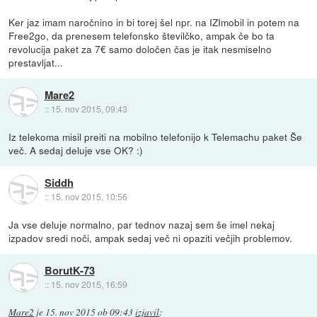
Ker jaz imam naročnino in bi torej šel npr. na IZImobil in potem na
Free2go, da prenesem telefonsko številčko, ampak če bo ta
revolucija paket za 7€ samo določen čas je itak nesmiselno
prestavljat...
Mare2
::
15. nov 2015, 09:43
Iz telekoma misil preiti na mobilno telefonijo k Telemachu paket Še
več. A sedaj deluje vse OK? :)
Siddh
::
15. nov 2015, 10:56
Ja vse deluje normalno, par tednov nazaj sem še imel nekaj
izpadov sredi noči, ampak sedaj več ni opaziti večjih problemov.
BorutK-73
::
15. nov 2015, 16:59
Mare2
je
15. nov 2015 ob 09:43
izjavil
: