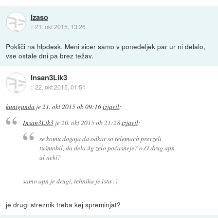
Izaso
::
21. okt 2015, 13:26
Pokliči na hlpdesk. Meni sicer samo v ponedeljek par ur ni delalo,
vse ostale dni pa brez težav.
Insan3Lik3
::
22. okt 2015, 01:51
kunigunda
je
21. okt 2015 ob 09:16
izjavil
:
Insan3Lik3
je
20. okt 2015 ob 21:28
izjavil
:
se komu dogaja da odkar so telemach prevzeli
tušmobil, da dela 4g zelo počasneje? o.O drug apn
al neki?
samo apn je drugi, tehnika je ista :)
je drugi streznik treba kej spreminjat?