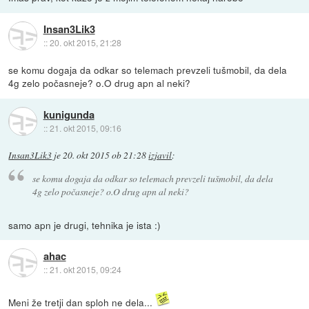
Insan3Lik3
::
20. okt 2015, 21:28
se komu dogaja da odkar so telemach prevzeli tušmobil, da dela
4g zelo počasneje? o.O drug apn al neki?
kunigunda
::
21. okt 2015, 09:16
Insan3Lik3
je
20. okt 2015 ob 21:28
izjavil
:
se komu dogaja da odkar so telemach prevzeli tušmobil, da dela
4g zelo počasneje? o.O drug apn al neki?
samo apn je drugi, tehnika je ista :)
ahac
::
21. okt 2015, 09:24
Meni že tretji dan sploh ne dela...