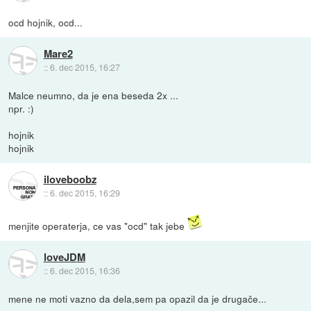
ocd hojnik, ocd...
Mare2
::
6. dec 2015, 16:27
Malce neumno, da je ena beseda 2x ...
npr. :)
hojnik
hojnik
iloveboobz
::
6. dec 2015, 16:29
menjite operaterja, ce vas "ocd" tak jebe
loveJDM
::
6. dec 2015, 16:36
mene ne moti vazno da dela,sem pa opazil da je drugače...