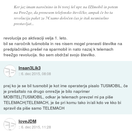
Ker jaz imam naročnino in bi torej šel npr. na IZImobil in potem
na Free2go, da prenesem telefonsko številčko, ampak če bo ta
revolucija paket za 7€ samo določen čas je itak nesmiselno
prestavljat...
revolucija po aktivaciji velja 1. leto.
bil se naročnik tušmobila in res nisem mogel prenesti številke na
predplačniško,prešel na sparmobil in nato nazaj k telemach
free2go revolucija. tko sem obdržal svojo številko.
Insan3Lik3
::
6. dec 2015, 08:08
prej ko je se bil tusmobil je kot ime operaterja pisalo TUSMOBIL, če
je prešaltalo na drugo omrežje je bilo naprimer
MOBITEL|TUSMOBIL, odkar je telemach prevzel mi pa piše
TELEMACH|TELEMACH, je še pri komu tako in/ali kdo ve kko bi
spravil da piše samo TELEMACH
loveJDM
::
6. dec 2015, 11:28