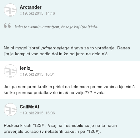
Arctander
::
19. okt 2015, 14:46
kako je s samim omrežjem, če se je kaj izboljšalo.
Ne bi mogel izbrati
dneva za to vprašanje. Danes
primernejšega
jim je komplet vse padlo dol in že od jutra ne dela nič.
fenix_
::
19. okt 2015, 16:01
Jaz pa sem pred kratkim prišel na telemach pa me zanima kje vidiš
koliko prenosa podatkov še imaš na voljo??? Hvala
CallMeAl
::
19. okt 2015, 16:06
Poskusi klicati *123# . Vsaj na Tušmobilu se je na ta način
preverjalo porabo (v nekaterih paketih pa *128#).