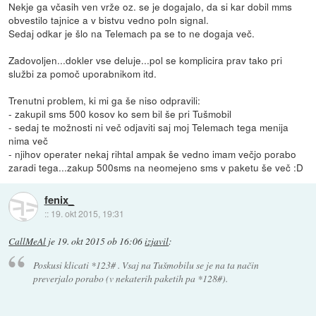
Nekje ga včasih ven vrže oz. se je dogajalo, da si kar dobil mms
obvestilo tajnice a v bistvu vedno poln signal.
Sedaj odkar je šlo na Telemach pa se to ne dogaja več.
Zadovoljen...dokler vse deluje...pol se komplicira prav tako pri
službi za pomoč uporabnikom itd.
Trenutni problem, ki mi ga še niso odpravili:
- zakupil sms 500 kosov ko sem bil še pri Tušmobil
- sedaj te možnosti ni več odjaviti saj moj Telemach tega menija
nima več
- njihov operater nekaj rihtal ampak še vedno imam večjo porabo
zaradi tega...zakup 500sms na neomejeno sms v paketu še več :D
fenix_
::
19. okt 2015, 19:31
CallMeAl
je
19. okt 2015 ob 16:06
izjavil
:
Poskusi klicati *123# . Vsaj na Tušmobilu se je na ta način
preverjalo porabo (v nekaterih paketih pa *128#).