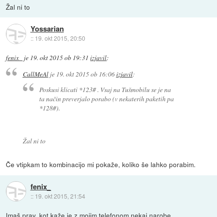
Žal ni to
Yossarian
::
19. okt 2015, 20:50
fenix_
je
19. okt 2015 ob 19:31
izjavil
:
CallMeAl
je
19. okt 2015 ob 16:06
izjavil
:
Poskusi klicati *123# . Vsaj na Tušmobilu se je na
ta način preverjalo porabo (v nekaterih paketih pa
*128#).
Žal ni to
Če vtipkam to kombinacijo mi pokaže, koliko še lahko porabim.
fenix_
::
19. okt 2015, 21:54
Imaš prav, kot kaže je z mojim telefonom nekaj narobe