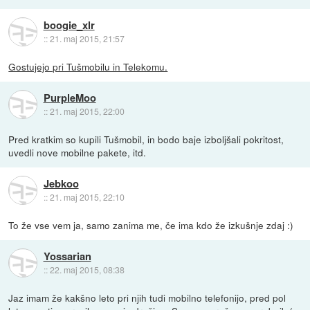
boogie_xlr
::
21. maj 2015, 21:57
Gostujejo pri Tušmobilu in Telekomu.
PurpleMoo
::
21. maj 2015, 22:00
Pred kratkim so kupili Tušmobil, in bodo baje izboljšali pokritost,
uvedli nove mobilne pakete, itd.
Jebkoo
::
21. maj 2015, 22:10
To že vse vem ja, samo zanima me, če ima kdo že izkušnje zdaj :)
Yossarian
::
22. maj 2015, 08:38
Jaz imam že kakšno leto pri njih tudi mobilno telefonijo, pred pol