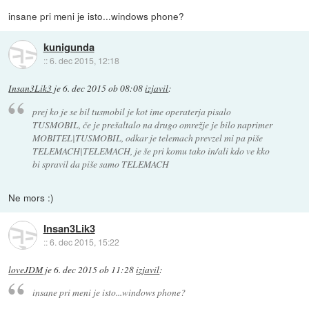
insane pri meni je isto...windows phone?
kunigunda
::
6. dec 2015, 12:18
Insan3Lik3
je
6. dec 2015 ob 08:08
izjavil
:
prej ko je se bil tusmobil je kot ime operaterja pisalo
TUSMOBIL, če je prešaltalo na drugo omrežje je bilo naprimer
MOBITEL|TUSMOBIL, odkar je telemach prevzel mi pa piše
TELEMACH|TELEMACH, je še pri komu tako in/ali kdo ve kko
bi spravil da piše samo TELEMACH
Ne mors :)
Insan3Lik3
::
6. dec 2015, 15:22
loveJDM
je
6. dec 2015 ob 11:28
izjavil
:
insane pri meni je isto...windows phone?