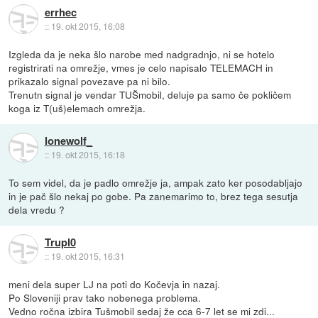
errhec
::
19. okt 2015, 16:08
Izgleda da je neka šlo narobe med nadgradnjo, ni se hotelo
registrirati na omrežje, vmes je celo napisalo TELEMACH in
prikazalo signal povezave pa ni bilo.
Trenutn signal je vendar TUŠmobil, deluje pa samo če pokličem
koga iz T(uš)elemach omrežja.
lonewolf_
::
19. okt 2015, 16:18
To sem videl, da je padlo omrežje ja, ampak zato ker posodabljajo
in je pač šlo nekaj po gobe. Pa zanemarimo to, brez tega sesutja
dela vredu ?
Trupl0
::
19. okt 2015, 16:31
meni dela super LJ na poti do Kočevja in nazaj.
Po Sloveniji prav tako nobenega problema.
Vedno ročna izbira Tušmobil sedaj že cca 6-7 let se mi zdi...