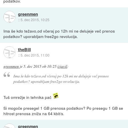
podatkov.
greenmen
::
5. dec 2015, 10:25
Ima še kdo težavo,od včeraj po 12h mi ne delujeje več prenos
podatkov? uporabljam free2go revolucija.
theBill
::
5. dec 2015, 11:00
greenmen
je
5. dec 2015 ob 10:25
izjavil
:
Ima še kdo težavo,od včeraj po 12h mi ne delujeje več prenos
podatkov? uporabljam free2go revolucija.
Tuš omrežje in tehnika pač
Si mogoče presegel 1 GB prenosa podatkov? Po presegu 1 GB se
hitrost prenosa zniža na 64 kbit/s.
greenmen