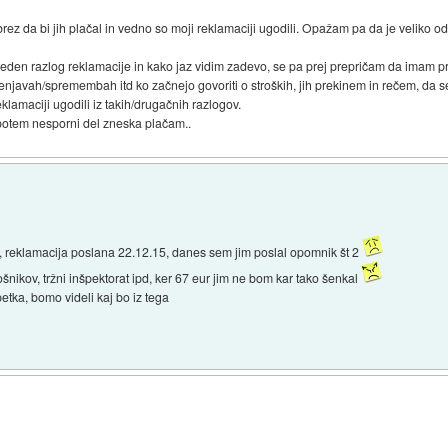
ez da bi jih plačal in vedno so moji reklamaciji ugodili. Opažam pa da je veliko 
eden razlog reklamacije in kako jaz vidim zadevo, se pa prej prepričam da imam pr
njavah/spremembah itd ko začnejo govoriti o stroških, jih prekinem in rečem, da se
eklamaciji ugodili iz takih/drugačnih razlogov.
potem nesporni del zneska plačam..
, reklamacija poslana 22.12.15, danes sem jim poslal opomnik št 2
ošnikov, tržni inšpektorat ipd, ker 67 eur jim ne bom kar tako šenkal
tka, bomo videli kaj bo iz tega