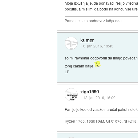
Moja izkušnja je, da ponavadi rešijo v tednu
počutiš, a mislim, da bodo na koncu vse ured
Pametne smo podnevi z lučjo iskali!
kumer
::
6. jan 2016, 13:43
so mi ravnokar odgovorili da imajo povečan o
torej čakam dalje
LP
ziga1990
::
13. jan 2016, 16:09
Fantje je kdo od vas že naročal paket+tele
Ryzen 1700, 16gb RAM, GTX1070, NH-D15, 