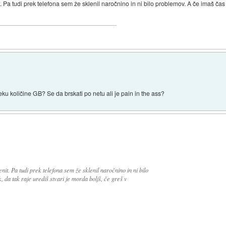
. Pa tudi prek telefona sem že sklenil naročnino in ni bilo problemov. A če imaš čas i
ku količine GB? Se da brskati po netu ali je pain in the ass?
nit. Pa tudi prek telefona sem že sklenil naročnino in ni bilo
 da tak raje urediš stvari je morda boljš, če greš v