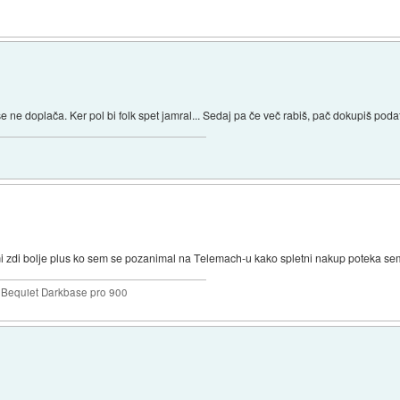
se ne doplača. Ker pol bi folk spet jamral... Sedaj pa če več rabiš, pač dokupiš poda
i zdi bolje plus ko sem se pozanimal na Telemach-u kako spletni nakup poteka sem 
Bequiet Darkbase pro 900