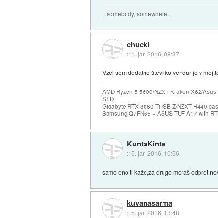
...somebody, somewhere...
chucki
::
1. jan 2016, 08:37
Vzel sem dodatno številko vendar jo v moj.t
AMD Ryzen 5 5600/NZXT Kraken X62/Asus 
SSD
Gigabyte RTX 3060 Ti /SB Z/NZXT H440 c
Samsung Q7FN65 + ASUS TUF A17 with RT
KuntaKinte
::
5. jan 2016, 10:56
samo eno ti kaže,za drugo moraš odpret no
kuvanasarma
::
5. jan 2016, 13:48