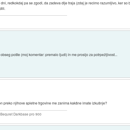
 dni, redkokdaj pa se zgodi, da zadeva dlje traja (zdaj je recimo razumljivo, ker so 
ili.
bseg pošte (moj komentar: premalo ljudi) in me prosijo za potrpežljivost...
fon preko njihove spletne trgovine me zanima kakšne imate izkušnje?
Bequiet Darkbase pro 900