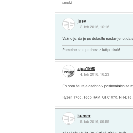
smoki
jusv
::
2. feb 2016, 10:16
Važno je, da je po defaultu nastavljeno, da 
Pametne smo podnevi z lučjo iskali!
ziga1990
::
4. feb 2016, 16:23
Eh bom šel raje osebno v poslovalnico se m
Ryzen 1700, 16gb RAM, GTX1070, NH-D15, 
kumer
::
5. feb 2016, 09:55
The Shadow
je
30. jan 2016 ob 16:32
izjavil
: