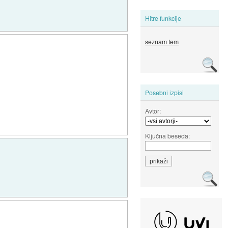
Hitre funkcije
seznam tem
Posebni izpisi
Avtor:
Ključna beseda: