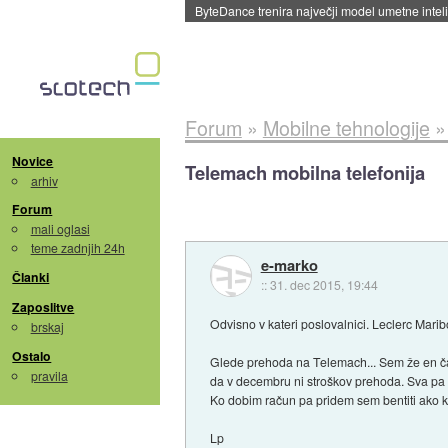
Spletne strani začele streči oglase za agente
Forum
»
Mobilne tehnologije
Novice
Telemach mobilna telefonija
arhiv
Forum
mali oglasi
teme zadnjih 24h
e-marko
Članki
::
31. dec 2015, 19:44
Zaposlitve
Odvisno v kateri poslovalnici. Leclerc Marib
brskaj
Ostalo
Glede prehoda na Telemach... Sem že en čas
pravila
da v decembru ni stroškov prehoda. Sva pa 
Ko dobim račun pa pridem sem bentiti ako kaj
Lp