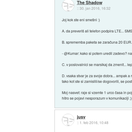
The Shadow
::
30. jan 2016, 16:32
Joj kok ste eni smešni :)
A. da preveriš ali telefon podpira LTE... 
B. sprememba paketa se zaračuna 20 EUR... r
- @Kumar: kako si potem uredil zadevo? nač
C. v poslovalnici se marsikaj da zmenit... 
D. vsaka stvar je za svoje dobra... ampak a
tako kot ste si zamislili/se dogovorili, se pos
Moj nasvet: raje si vzemte 1 urco časa in po
hitro se pojavi nesporazum v komunikaciji ;)
jusv
::
1. feb 2016, 10:48