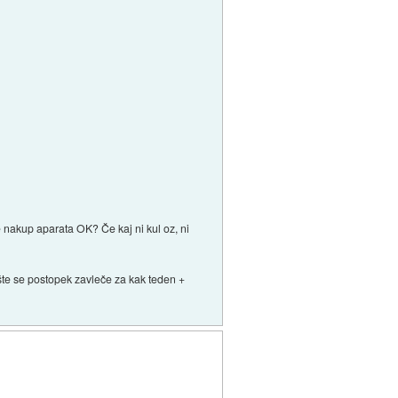
 nakup aparata OK? Če kaj ni kul oz, ni
pošte se postopek zavleče za kak teden +