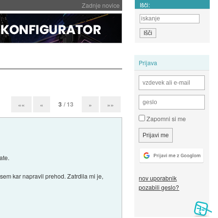
Išči:
Zadnje novice
Prijava
3
/ 13
««
«
»
»»
Zapomni si me
ate.
m kar napravil prehod. Zatrdila mi je,
nov uporabnik
pozabili geslo?