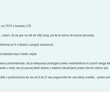
SMS na 7070 z besedo LTE
azen, če se gre na isti ali višji rang, pa še to samo do konca januarja.
eloma so ti v skladu z pogoji zaračunal..
lepa beseda lepo mesto najde.
 resno predvidevate, da je sklepanje podogbe preko neta/telefona in povrh vsega še
tavte v vrsto, ker je precej takih strank z slabimi izkušnjami preko klicnih cetrov ipd.
jdite v poslovalnico ter se od A do Ž vse pogovorite ter use takoj uredite... preko 