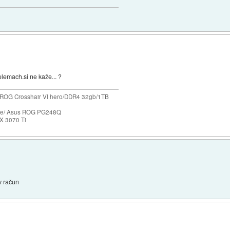
elemach.si ne kaže... ?
ROG Crosshair VI hero/DDR4 32gb/1TB
ase/ Asus ROG PG248Q
X 3070 Ti
v račun