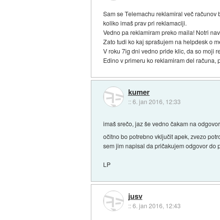
Sam se Telemachu reklamiral več računov br
koliko imaš prav pri reklamaciji.
Vedno pa reklamiram preko maila! Notri nav
Zato tudi ko kaj sprašujem na helpdesk o me
V roku 7ig dni vedno pride klic, da so moji r
Edino v primeru ko reklamiram del računa, 
kumer
::
6. jan 2016, 12:33
imaš srečo, jaz še vedno čakam na odgovor
očitno bo potrebno vključit apek, zvezo potr
sem jim napisal da pričakujem odgovor do pe
LP
jusv
::
6. jan 2016, 12:43