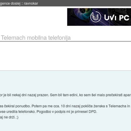
 umetne inteligence
::
danes ob 21:23
»
Telemach mobilna telefonija
or je bil nekaj dni nazaj prazen. Sem bil tam edini, ko sem šel malo prečekirati apar
 čekiral ponudbo. Potem pa me cca. 10 dni nazaj pokliče ženska s Telemacha in se
vse uredila telefonsko. Pogodbo v podpis mi je prinesel DPD.
 ne drži. ;)