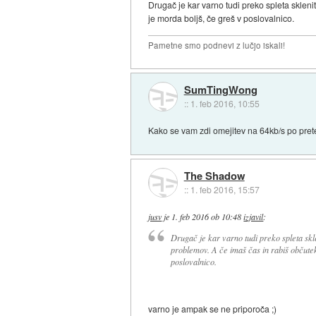
Drugač je kar varno tudi preko spleta sklenit
je morda boljš, če greš v poslovalnico.
Pametne smo podnevi z lučjo iskali!
SumTingWong
::
1. feb 2016, 10:55
Kako se vam zdi omejitev na 64kb/s po prete
The Shadow
::
1. feb 2016, 15:57
jusv
je
1. feb 2016 ob 10:48
izjavil
:
Drugač je kar varno tudi preko spleta skle
problemov. A če imaš čas in rabiš občutek,
poslovalnico.
varno je ampak se ne priporoča ;)