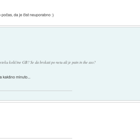
 počas, da je čist neuporabno :)
teku količine GB? Se da brskati po netu ali je pain in the ass?
ja kakšno minuto...