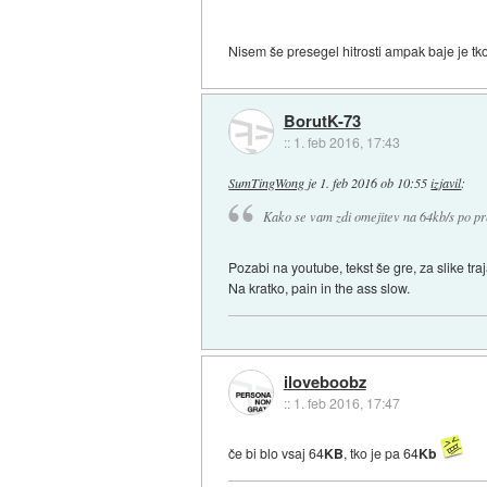
Nisem še presegel hitrosti ampak baje je tko
BorutK-73
::
1. feb 2016, 17:43
SumTingWong
je
1. feb 2016 ob 10:55
izjavil
:
Kako se vam zdi omejitev na 64kb/s po pre
Pozabi na youtube, tekst še gre, za slike tra
Na kratko, pain in the ass slow.
iloveboobz
::
1. feb 2016, 17:47
če bi blo vsaj 64
KB
, tko je pa 64
Kb