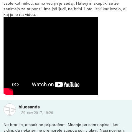
vsote kot nekoč, samo več jih je sedaj. Haterji in skeptiki se že
zanimajo za ta ponzi. Ima još ljudi, ne brini. Loto listki kar lezejo, al
kaj je to na videu.
bluesands
::
29. nov 2017, 19:26
Ne branim, ampak ne priporočam. Mnenje pa sem napisal, ker
vidim, da nekateri ne premorete ščepca soli v glavi. Naši novinarji