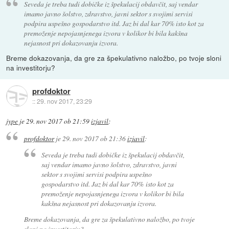
Seveda je treba tudi dobičke iz špekulacij obdavčit, saj vendar
imamo javno šolstvo, zdravstvo, javni sektor s svojimi servisi
podpira uspešno gospodarstvo itd. Jaz bi dal kar 70% isto kot za
premoženje nepojasnjenega izvora v kolikor bi bila kakšna
nejasnost pri dokazovanju izvora.
Breme dokazovanja, da gre za špekulativno naložbo, po tvoje sloni
na investitorju?
profdoktor
::
29. nov 2017, 23:29
jype
je
29. nov 2017 ob 21:59
izjavil
:
profdoktor
je
29. nov 2017 ob 21:36
izjavil
:
Seveda je treba tudi dobičke iz špekulacij obdavčit,
saj vendar imamo javno šolstvo, zdravstvo, javni
sektor s svojimi servisi podpira uspešno
gospodarstvo itd. Jaz bi dal kar 70% isto kot za
premoženje nepojasnjenega izvora v kolikor bi bila
kakšna nejasnost pri dokazovanju izvora.
Breme dokazovanja, da gre za špekulativno naložbo, po tvoje
sloni na investitorju?