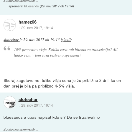
Zgodovina sprememb…
spremenil:
bluesands
(
29. nov 2017 ob 19:14
)
hamez66
::
29. nov 2017, 19:14
slotechar
je
29. nov 2017 ob 19:13
izjavil
:
10% procentov visje. Koliko casa rab bitcoin za transakcijo? Ali
lahko cena v tem casu bistveno spremeni?
Skoraj zagotovo ne, toliko višja cena je že približno 2 dni, še en
dan prej je bila pa približno 4-5% višja.
slotechar
::
29. nov 2017, 19:14
bluesands a upas napisat kdo si? Da se ti zahvalmo
Zgodovina sprememb…