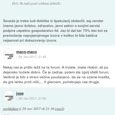
Drži. Pa tudi pred velikimi dobički.
Seveda je treba tudi dobičke iz špekulacij obdavčit, saj vendar
imamo javno šolstvo, zdravstvo, javni sektor s svojimi servisi
podpira uspešno gospodarstvo itd. Jaz bi dal kar 70% isto kot za
premoženje nepojasnjenega izvora v kolikor bi bila kakšna
nejasnost pri dokazovanju izvora.
maco-maco
::
29. nov 2017, 21:45
Nekaj vas je prišlo težit na ta forum. A trolate, imate ritobol, ali pa
dejansko hočete dobro. Če je zadnje, potem ste zgolj sfalili forum.
Večkrat je bilo s strani večine poudarjeno, da se ne vzame kredita,
da gre lahko proti ničli,,...V glavnem, potrebujejo vas drugje.
jype
::
29. nov 2017, 21:59
profdoktor
je
29. nov 2017 ob 21:36
izjavil
: