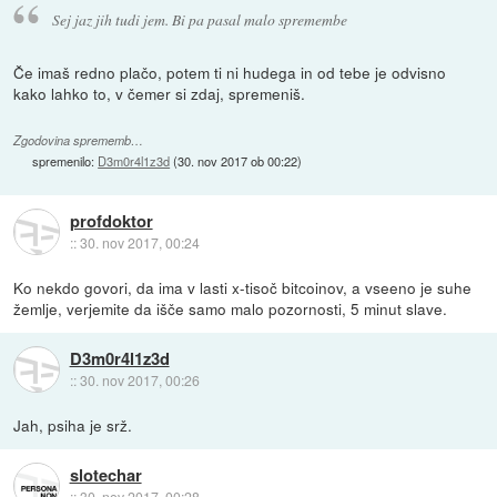
Sej jaz jih tudi jem. Bi pa pasal malo spremembe
Če imaš redno plačo, potem ti ni hudega in od tebe je odvisno
kako lahko to, v čemer si zdaj, spremeniš.
Zgodovina sprememb…
spremenilo:
D3m0r4l1z3d
(
30. nov 2017 ob 00:22
)
profdoktor
::
30. nov 2017, 00:24
Ko nekdo govori, da ima v lasti x-tisoč bitcoinov, a vseeno je suhe
žemlje, verjemite da išče samo malo pozornosti, 5 minut slave.
D3m0r4l1z3d
::
30. nov 2017, 00:26
Jah, psiha je srž.
slotechar
::
30. nov 2017, 00:28