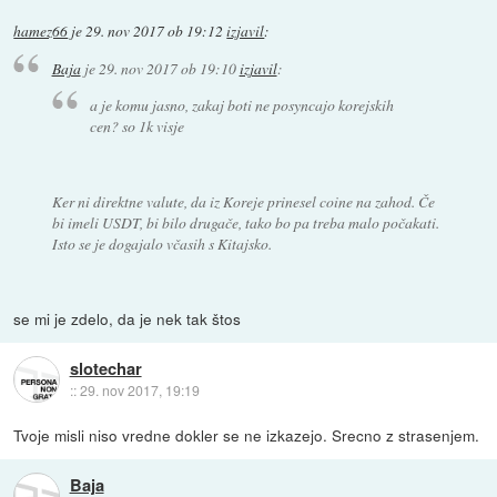
hamez66
je
29. nov 2017 ob 19:12
izjavil
:
Baja
je
29. nov 2017 ob 19:10
izjavil
:
a je komu jasno, zakaj boti ne posyncajo korejskih
cen? so 1k visje
Ker ni direktne valute, da iz Koreje prinesel coine na zahod. Če
bi imeli USDT, bi bilo drugače, tako bo pa treba malo počakati.
Isto se je dogajalo včasih s Kitajsko.
se mi je zdelo, da je nek tak štos
slotechar
::
29. nov 2017, 19:19
Tvoje misli niso vredne dokler se ne izkazejo. Srecno z strasenjem.
Baja