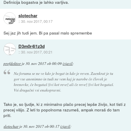
Definicija bogastva je lahko varljiva.
slotechar
::
30. nov 2017, 00:17
Sej jaz jih tudi jem. Bi pa pasal malo spremembe
D3m0r4l1z3d
::
30. nov 2017, 00:21
profdoktor
je
30. nov 2017 ob 00:09
izjavil
:
Na forumu se ne ve kdo je bogat in kdo je reven. Zaenkrat je tu
gor vse anonimno in tudi ne vem kaj je narobe če človek je
hrenovke, če bogataš živi kot revež ali če revež živi kot bogataš.
Vsi drugačni vsi enakopravni.
Tako je, so ljudje, ki z minimalno plačo precej lepše živijo, kot tisti z
precej višjo. Z leti to popolnoma razumeš, ampak moraš do tam
priti.
slotechar
je
30. nov 2017 ob 00:17
izjavil
: