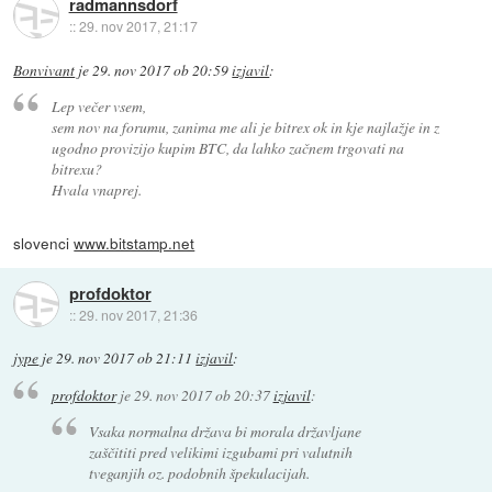
radmannsdorf
::
29. nov 2017, 21:17
Bonvivant
je
29. nov 2017 ob 20:59
izjavil
:
Lep večer vsem,
sem nov na forumu, zanima me ali je bitrex ok in kje najlažje in z
ugodno provizijo kupim BTC, da lahko začnem trgovati na
bitrexu?
Hvala vnaprej.
slovenci
www.bitstamp.net
profdoktor
::
29. nov 2017, 21:36
jype
je
29. nov 2017 ob 21:11
izjavil
:
profdoktor
je
29. nov 2017 ob 20:37
izjavil
:
Vsaka normalna država bi morala državljane
zaščititi pred velikimi izgubami pri valutnih
tveganjih oz. podobnih špekulacijah.