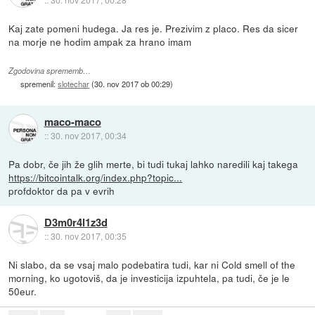
Kaj zate pomeni hudega. Ja res je. Prezivim z placo. Res da sicer
na morje ne hodim ampak za hrano imam
Zgodovina sprememb…
spremenil:
slotechar
(
30. nov 2017 ob 00:29
)
maco-maco
::
30. nov 2017, 00:34
Pa dobr, če jih že glih merte, bi tudi tukaj lahko naredili kaj takega
https://bitcointalk.org/index.php?topic...
profdoktor da pa v evrih
D3m0r4l1z3d
::
30. nov 2017, 00:35
Ni slabo, da se vsaj malo podebatira tudi, kar ni Cold smell of the
morning, ko ugotoviš, da je investicija izpuhtela, pa tudi, če je le
50eur.