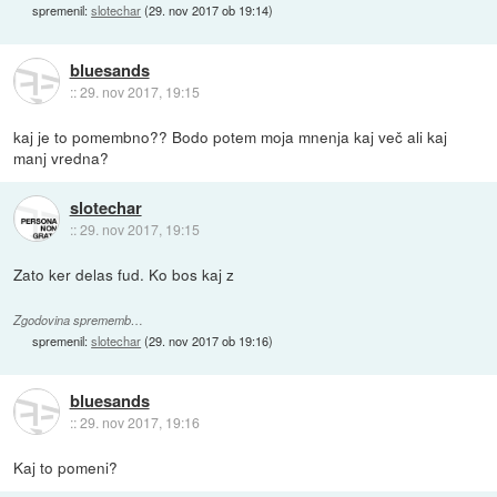
spremenil:
slotechar
(
29. nov 2017 ob 19:14
)
bluesands
::
29. nov 2017, 19:15
kaj je to pomembno?? Bodo potem moja mnenja kaj več ali kaj
manj vredna?
slotechar
::
29. nov 2017, 19:15
Zato ker delas fud. Ko bos kaj z
Zgodovina sprememb…
spremenil:
slotechar
(
29. nov 2017 ob 19:16
)
bluesands
::
29. nov 2017, 19:16
Kaj to pomeni?