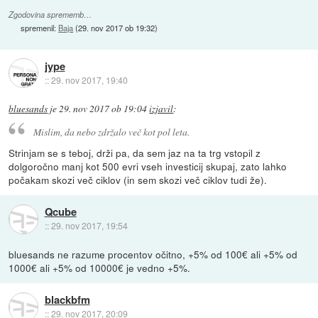
Zgodovina sprememb…
spremenil:
Baja
(
29. nov 2017 ob 19:32
)
jype
::
29. nov 2017, 19:40
bluesands
je
29. nov 2017 ob 19:04
izjavil
:
Mislim, da nebo zdržalo več kot pol leta.
Strinjam se s teboj, drži pa, da sem jaz na ta trg vstopil z
dolgoročno manj kot 500 evri vseh investicij skupaj, zato lahko
počakam skozi več ciklov (in sem skozi več ciklov tudi že).
Qcube
::
29. nov 2017, 19:54
bluesands ne razume procentov očitno, +5% od 100€ ali +5% od
1000€ ali +5% od 10000€ je vedno +5%.
blackbfm
::
29. nov 2017, 20:09