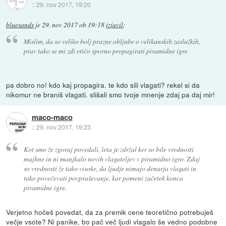
::
29. nov 2017, 19:20
bluesands
je
29. nov 2017 ob 19:18
izjavil
:
Mislim, da so veliko bolj prazne obljube o velikanskih zaslužkih,
prav tako se mi zdi etičo sporno propagirati piramidne igre
pa dobro no! kdo kaj propagira. te kdo sili vlagati? rekel si da
nikomur ne braniš vlagati. slišali smo tvoje mnenje zdaj pa daj mir!
maco-maco
::
29. nov 2017, 19:23
Kot smo že zgoraj povedali, leta je zdržal ker so bile vrednosti
majhne in ni manjkalo novih vlagateljev v piramidno igro. Zdaj
so vrednosti že tako visoke, da ljudje nimajo denarja vlagati in
tako povečevati povpraševanje, kar pomeni začetek konca
piramidne igre.
Verjetno hočeš povedat, da za premik cene teoretično potrebuješ
večje vsote? Ni panike, bo pač več ljudi vlagalo še vedno podobne