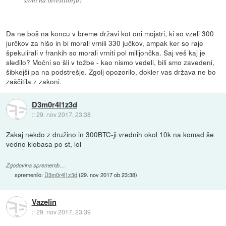
Da ne boš na koncu v breme državi kot oni mojstri, ki so vzeli 300
jurčkov za hišo in bi morali vrnili 330 jučkov, ampak ker so raje
špekulirali v frankih so morali vrniti pol milijončka. Saj veš kaj je
sledilo? Močni so šli v tožbe - kao nismo vedeli, bili smo zavedeni,
šibkejši pa na podstrešje. Zgolj opozorilo, dokler vas država ne bo
zaščitila z zakoni.
D3m0r4l1z3d
::
29. nov 2017, 23:38
Zakaj nekdo z družino in 300BTC-ji vrednih okol 10k na komad še
vedno klobasa po st, lol
Zgodovina sprememb…
spremenilo:
D3m0r4l1z3d
(
29. nov 2017 ob 23:38
)
Vazelin
::
29. nov 2017, 23:39