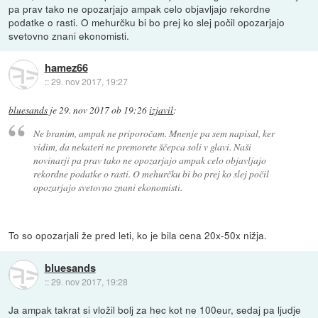
pa prav tako ne opozarjajo ampak celo objavljajo rekordne
podatke o rasti. O mehurčku bi bo prej ko slej počil opozarjajo
svetovno znani ekonomisti.
hamez66
::
29. nov 2017, 19:27
bluesands
je
29. nov 2017 ob 19:26
izjavil
:
Ne branim, ampak ne priporočam. Mnenje pa sem napisal, ker
vidim, da nekateri ne premorete ščepca soli v glavi. Naši
novinarji pa prav tako ne opozarjajo ampak celo objavljajo
rekordne podatke o rasti. O mehurčku bi bo prej ko slej počil
opozarjajo svetovno znani ekonomisti.
To so opozarjali že pred leti, ko je bila cena 20x-50x nižja.
bluesands
::
29. nov 2017, 19:28
Ja ampak takrat si vložil bolj za hec kot ne 100eur, sedaj pa ljudje