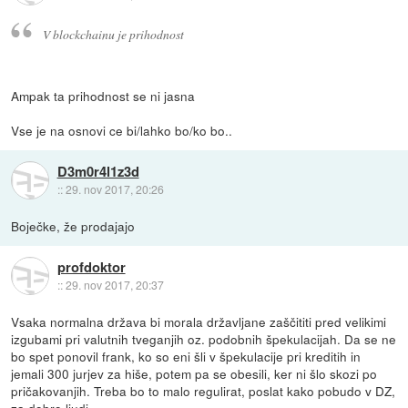
V blockchainu je prihodnost
Ampak ta prihodnost se ni jasna
Vse je na osnovi ce bi/lahko bo/ko bo..
D3m0r4l1z3d
::
29. nov 2017, 20:26
Boječke, že prodajajo
profdoktor
::
29. nov 2017, 20:37
Vsaka normalna država bi morala državljane zaščititi pred velikimi
izgubami pri valutnih tveganjih oz. podobnih špekulacijah. Da se ne
bo spet ponovil frank, ko so eni šli v špekulacije pri kreditih in
jemali 300 jurjev za hiše, potem pa se obesili, ker ni šlo skozi po
pričakovanjih. Treba bo to malo regulirat, poslat kako pobudo v DZ,
za dobro ljudi.