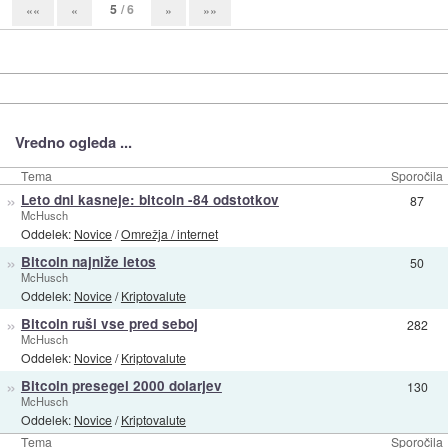
5
/ 6
««
«
»
»»
Vredno ogleda ...
Tema
Sporočila
»
Leto dni kasneje: bitcoin -84 odstotkov
87
McHusch
Oddelek:
Novice
/
Omrežja / internet
»
Bitcoin najniže letos
50
McHusch
Oddelek:
Novice
/
Kriptovalute
»
Bitcoin ruši vse pred seboj
282
McHusch
Oddelek:
Novice
/
Kriptovalute
»
Bitcoin presegel 2000 dolarjev
130
McHusch
Oddelek:
Novice
/
Kriptovalute
Tema
Sporočila