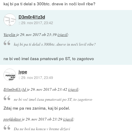
kaj bi pa ti delal s 300btc. dneve in noči lovil ribe?
D3m0r4l1z3d
::
29. nov 2017, 23:42
Vazelin
je
29. nov 2017 ob 23:39
izjavil
:
kaj bi pa ti delal s 300btc. dneve in noči lovil ribe?
ne bi več imel časa pmatovati po ST, to zagotovo
jype
::
29. nov 2017, 23:49
D3m0r4l1z3d
je
29. nov 2017 ob 23:42
izjavil
:
ne bi več imel časa pmatovati po ST, to zagotovo
Zdaj me pa res zanima, kaj bi počel.
profdoktor
je
29. nov 2017 ob 23:29
izjavil
:
Da ne boš na koncu v breme državi