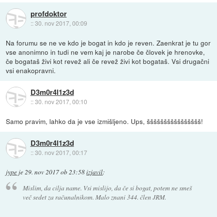
profdoktor
::
30. nov 2017, 00:09
Na forumu se ne ve kdo je bogat in kdo je reven. Zaenkrat je tu gor
vse anonimno in tudi ne vem kaj je narobe če človek je hrenovke,
če bogataš živi kot revež ali če revež živi kot bogataš. Vsi drugačni
vsi enakopravni.
D3m0r4l1z3d
::
30. nov 2017, 00:10
Samo pravim, lahko da je vse izmišljeno. Ups, šššššššššššššššš!
D3m0r4l1z3d
::
30. nov 2017, 00:17
jype
je
29. nov 2017 ob 23:58
izjavil
:
Mislim, da cilja name. Vsi mislijo, da če si bogat, potem ne smeš
več sedet za računalnikom. Malo znani 344. člen JRM.