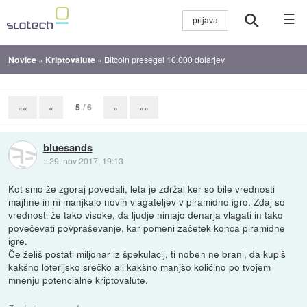
☰
Novice
»
Kriptovalute
»
Bitcoin presegel 10.000 dolarjev
5
/ 6
««
«
»
»»
bluesands
::
29. nov 2017, 19:13
Kot smo že zgoraj povedali, leta je zdržal ker so bile vrednosti
majhne in ni manjkalo novih vlagateljev v piramidno igro. Zdaj so
vrednosti že tako visoke, da ljudje nimajo denarja vlagati in tako
povečevati povpraševanje, kar pomeni začetek konca piramidne
igre.
Če želiš postati miljonar iz špekulacij, ti noben ne brani, da kupiš
kakšno loterijsko srečko ali kakšno manjšo količino po tvojem
mnenju potencialne kriptovalute.