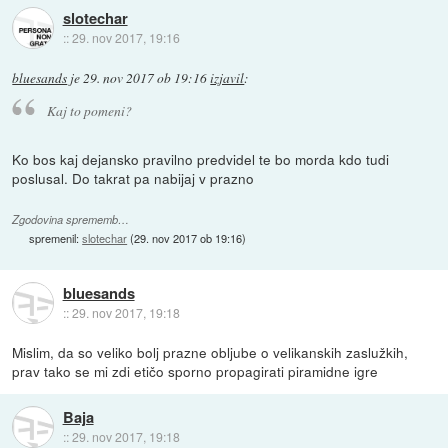
slotechar
::
29. nov 2017, 19:16
bluesands
je
29. nov 2017 ob 19:16
izjavil
:
Kaj to pomeni?
Ko bos kaj dejansko pravilno predvidel te bo morda kdo tudi
poslusal. Do takrat pa nabijaj v prazno
Zgodovina sprememb…
spremenil:
slotechar
(
29. nov 2017 ob 19:16
)
bluesands
::
29. nov 2017, 19:18
Mislim, da so veliko bolj prazne obljube o velikanskih zaslužkih,
prav tako se mi zdi etičo sporno propagirati piramidne igre
Baja
::
29. nov 2017, 19:18