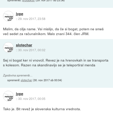
jype
::
29. nov 2017, 23:58
Mislim, da cilja name. Vsi mislijo, da če si bogat, potem ne smeš
več sedet za računalnikom. Malo znani 344. člen JRM.
slotechar
::
30. nov 2017, 00:02
Sej ni bogat ker ni vnovcil. Revez je na hrenovkah in se transporta
s kolesom. Razen na skandinavijo se je teleportiral menda
Zgodovina sprememb…
spremenil:
slotechar
(
30. nov 2017 ob 00:04
)
jype
::
30. nov 2017, 00:05
Tako je. Bit revež je slovenska kulturna vrednota.