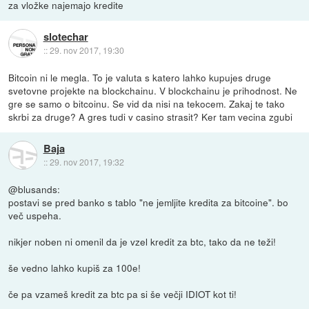
za vložke najemajo kredite
slotechar
::
29. nov 2017, 19:30
Bitcoin ni le megla. To je valuta s katero lahko kupujes druge
svetovne projekte na blockchainu. V blockchainu je prihodnost. Ne
gre se samo o bitcoinu. Se vid da nisi na tekocem. Zakaj te tako
skrbi za druge? A gres tudi v casino strasit? Ker tam vecina zgubi
Baja
::
29. nov 2017, 19:32
@blusands:
postavi se pred banko s tablo "ne jemljite kredita za bitcoine". bo
več uspeha.
nikjer noben ni omenil da je vzel kredit za btc, tako da ne teži!
še vedno lahko kupiš za 100e!
če pa vzameš kredit za btc pa si še večji IDIOT kot ti!