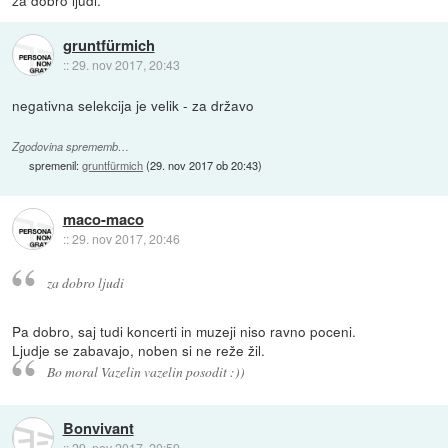
gruntfürmich
::
29. nov 2017, 20:43
negativna selekcija je velik - za državo
Zgodovina sprememb…
spremenil:
gruntfürmich
(
29. nov 2017 ob 20:43
)
maco-maco
::
29. nov 2017, 20:46
za dobro ljudi
Pa dobro, saj tudi koncerti in muzeji niso ravno poceni.
Ljudje se zabavajo, noben si ne reže žil.
Bo moral Vazelin vazelin posodit :))
Bonvivant
::
29. nov 2017, 20:59