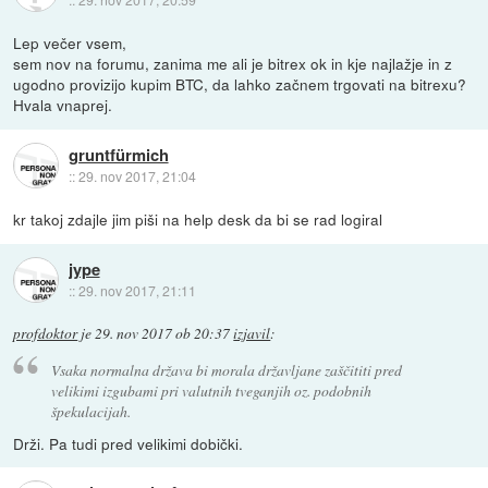
Lep večer vsem,
sem nov na forumu, zanima me ali je bitrex ok in kje najlažje in z
ugodno provizijo kupim BTC, da lahko začnem trgovati na bitrexu?
Hvala vnaprej.
gruntfürmich
::
29. nov 2017, 21:04
kr takoj zdajle jim piši na help desk da bi se rad logiral
jype
::
29. nov 2017, 21:11
profdoktor
je
29. nov 2017 ob 20:37
izjavil
:
Vsaka normalna država bi morala državljane zaščititi pred
velikimi izgubami pri valutnih tveganjih oz. podobnih
špekulacijah.
Drži. Pa tudi pred velikimi dobički.