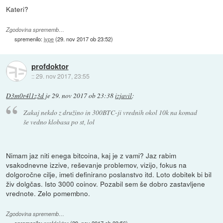
Kateri?
Zgodovina sprememb…
spremenilo:
jype
(
29. nov 2017 ob 23:52
)
profdoktor
::
29. nov 2017, 23:55
D3m0r4l1z3d
je
29. nov 2017 ob 23:38
izjavil
:
Zakaj nekdo z družino in 300BTC-ji vrednih okol 10k na komad
še vedno klobasa po st, lol
Nimam jaz niti enega bitcoina, kaj je z vami? Jaz rabim
vsakodnevne izzive, reševanje problemov, vizijo, fokus na
dolgoročne cilje, imeti definirano poslanstvo itd. Loto dobitek bi bil
živ dolgčas. Isto 3000 coinov. Pozabil sem še dobro zastavljene
vrednote. Zelo pomembno.
Zgodovina sprememb…
spremenilo:
profdoktor
(
29. nov 2017 ob 23:56
)