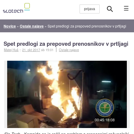
☰
Novice
»
Ostale najave
»
Spet predlogi za prepoved prenosnikov v prtljagi
Spet predlogi za prepoved prenosnikov v prtljagi
Matej Huš
::
21. okt 2017
ob 15:01
Ostale najave
- Komajda se je rešil en problem s prenosnimi računalniki
Slo-Tech