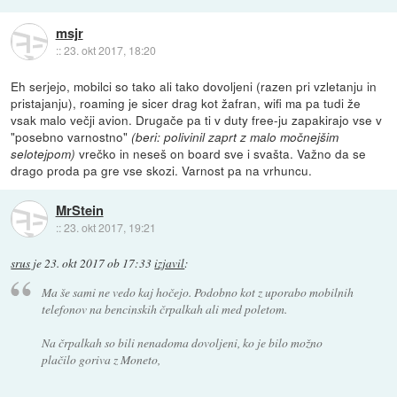
msjr
::
23. okt 2017, 18:20
Eh serjejo, mobilci so tako ali tako dovoljeni (razen pri vzletanju in
pristajanju), roaming je sicer drag kot žafran, wifi ma pa tudi že
vsak malo večji avion. Drugače pa ti v duty free-ju zapakirajo vse v
"posebno varnostno"
(beri: polivinil zaprt z malo močnejšim
vrečko in neseš on board sve i svašta. Važno da se
selotejpom)
drago proda pa gre vse skozi. Varnost pa na vrhuncu.
MrStein
::
23. okt 2017, 19:21
srus
je
23. okt 2017 ob 17:33
izjavil
:
Ma še sami ne vedo kaj hočejo. Podobno kot z uporabo mobilnih
telefonov na bencinskih črpalkah ali med poletom.
Na črpalkah so bili nenadoma dovoljeni, ko je bilo možno
plačilo goriva z Moneto,