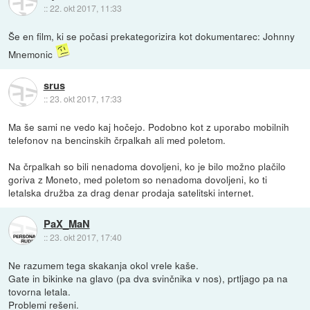
::
22. okt 2017, 11:33
Še en film, ki se počasi prekategorizira kot dokumentarec: Johnny
Mnemonic
srus
::
23. okt 2017, 17:33
Ma še sami ne vedo kaj hočejo. Podobno kot z uporabo mobilnih
telefonov na bencinskih črpalkah ali med poletom.
Na črpalkah so bili nenadoma dovoljeni, ko je bilo možno plačilo
goriva z Moneto, med poletom so nenadoma dovoljeni, ko ti
letalska družba za drag denar prodaja satelitski internet.
PaX_MaN
::
23. okt 2017, 17:40
Ne razumem tega skakanja okol vrele kaše.
Gate in bikinke na glavo (pa dva svinčnika v nos), prtljago pa na
tovorna letala.
Problemi rešeni.