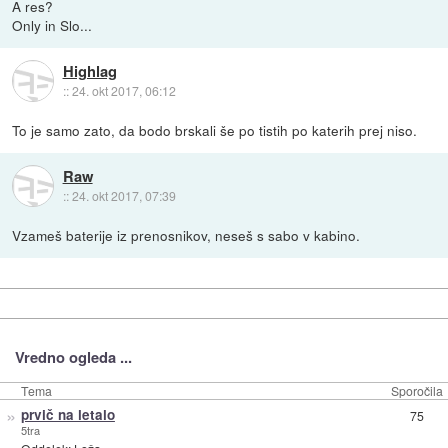
A res?
Only in Slo...
Highlag
::
24. okt 2017, 06:12
To je samo zato, da bodo brskali še po tistih po katerih prej niso.
Raw
::
24. okt 2017, 07:39
Vzameš baterije iz prenosnikov, neseš s sabo v kabino.
Vredno ogleda ...
Tema
Sporočila
»
prvič na letalo
75
5tra