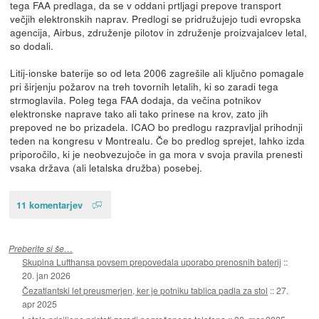
tega FAA predlaga, da se v oddani prtljagi prepove transport
večjih elektronskih naprav. Predlogi se pridružujejo tudi evropska
agencija, Airbus, združenje pilotov in združenje proizvajalcev letal,
so dodali.
Litij-ionske baterije so od leta 2006 zagrešile ali ključno pomagale
pri širjenju požarov na treh tovornih letalih, ki so zaradi tega
strmoglavila. Poleg tega FAA dodaja, da večina potnikov
elektronske naprave tako ali tako prinese na krov, zato jih
prepoved ne bo prizadela. ICAO bo predlogu razpravljal prihodnji
teden na kongresu v Montrealu. Če bo predlog sprejet, lahko izda
priporočilo, ki je neobvezujoče in ga mora v svoja pravila prenesti
vsaka država (ali letalska družba) posebej.
11 komentarjev
Preberite si še…
Skupina Lufthansa povsem prepovedala uporabo prenosnih baterij
::
20. jan 2026
Čezatlantski let preusmerjen, ker je potniku tablica padla za stol
::
27.
apr 2025