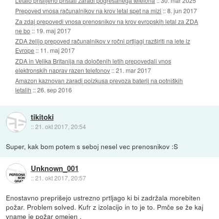
Letalo prisiljeno pristati zaradi pogrešanega telefona
::
30. mar 2025
Prepoved vnosa računalnikov na krov letal spet na mizi
::
8. jun 2017
Za zdaj prepovedi vnosa prenosnikov na krov evropskih letal za ZDA
ne bo
::
19. maj 2017
ZDA želijo prepoved računalnikov v ročni prtljagi razširiti na lete iz
Evrope
::
11. maj 2017
ZDA in Velika Britanija na določenih letih prepovedali vnos
elektronskih naprav razen telefonov
::
21. mar 2017
Amazon kaznovan zaradi poizkusa prevoza baterij na potniških
letalih
::
26. sep 2016
tikitoki
::
21. okt 2017, 20:54
Super, kak bom potem s seboj nesel vec prenosnikov :S
Unknown_001
::
21. okt 2017, 20:57
Enostavno preprišejo ustrezno prtljago ki bi zadržala morebiten
požar. Problem solved. Kufr z izolacijo in to je to. Pmče se že kaj
vname je požar omejen .