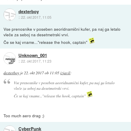
dexterboy
::
22. okt 2017, 11:05
Vse prenosnike v poseben aeoridnamični kufer, pa naj ga letalo
vleče za seboj na desetmetrski vrvi.
Če se kaj vname..."release the hook, captain"
Unknown_001
::
22. okt 2017, 11:23
dexterboy
je
22. okt 2017 ob 11:05
izjavil
:
Vse prenosnike v poseben aeoridnamični kufer, pa naj ga letalo
vleče za seboj na desetmetrski vrvi.
Če se kaj vname..."release the hook, captain"
Too much aero drag ;)
CyberPunk