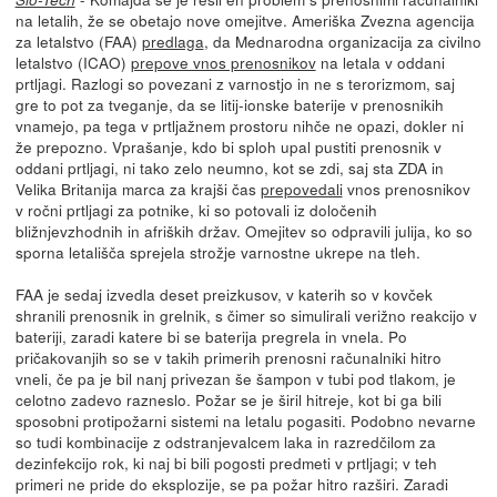
na letalih, že se obetajo nove omejitve. Ameriška Zvezna agencija
za letalstvo (FAA)
predlaga
, da Mednarodna organizacija za civilno
letalstvo (ICAO)
prepove vnos prenosnikov
na letala v oddani
prtljagi. Razlogi so povezani z varnostjo in ne s terorizmom, saj
gre to pot za tveganje, da se litij-ionske baterije v prenosnikih
vnamejo, pa tega v prtljažnem prostoru nihče ne opazi, dokler ni
že prepozno. Vprašanje, kdo bi sploh upal pustiti prenosnik v
oddani prtljagi, ni tako zelo neumno, kot se zdi, saj sta ZDA in
Velika Britanija marca za krajši čas
prepovedali
vnos prenosnikov
v ročni prtljagi za potnike, ki so potovali iz določenih
bližnjevzhodnih in afriških držav. Omejitev so odpravili julija, ko so
sporna letališča sprejela strožje varnostne ukrepe na tleh.
FAA je sedaj izvedla deset preizkusov, v katerih so v kovček
shranili prenosnik in grelnik, s čimer so simulirali verižno reakcijo v
bateriji, zaradi katere bi se baterija pregrela in vnela. Po
pričakovanjih so se v takih primerih prenosni računalniki hitro
vneli, če pa je bil nanj privezan še šampon v tubi pod tlakom, je
celotno zadevo razneslo. Požar se je širil hitreje, kot bi ga bili
sposobni protipožarni sistemi na letalu pogasiti. Podobno nevarne
so tudi kombinacije z odstranjevalcem laka in razredčilom za
dezinfekcijo rok, ki naj bi bili pogosti predmeti v prtljagi; v teh
primeri ne pride do eksplozije, se pa požar hitro razširi. Zaradi