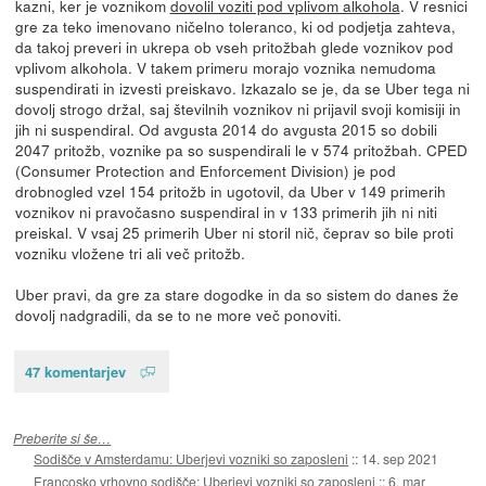
kazni, ker je voznikom
dovolil voziti pod vplivom alkohola
. V resnici
gre za teko imenovano ničelno toleranco, ki od podjetja zahteva,
da takoj preveri in ukrepa ob vseh pritožbah glede voznikov pod
vplivom alkohola. V takem primeru morajo voznika nemudoma
suspendirati in izvesti preiskavo. Izkazalo se je, da se Uber tega ni
dovolj strogo držal, saj številnih voznikov ni prijavil svoji komisiji in
jih ni suspendiral. Od avgusta 2014 do avgusta 2015 so dobili
2047 pritožb, voznike pa so suspendirali le v 574 pritožbah. CPED
(Consumer Protection and Enforcement Division) je pod
drobnogled vzel 154 pritožb in ugotovil, da Uber v 149 primerih
voznikov ni pravočasno suspendiral in v 133 primerih jih ni niti
preiskal. V vsaj 25 primerih Uber ni storil nič, čeprav so bile proti
vozniku vložene tri ali več pritožb.
Uber pravi, da gre za stare dogodke in da so sistem do danes že
dovolj nadgradili, da se to ne more več ponoviti.
47 komentarjev
Preberite si še…
Sodišče v Amsterdamu: Uberjevi vozniki so zaposleni
::
14. sep 2021
Francosko vrhovno sodišče: Uberjevi vozniki so zaposleni
::
6. mar