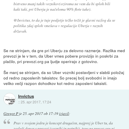
bistveno manj takih voznikov(oziroma ne vem da bi sploh bili
kaki taki, pri Uberju je načeloma 90% flote take).
@Invictus, to da je tuje podjetje težko tožit je glavni razlog da se
politika zdaj sploh vmešava v regulacijo Uberja v raznih
državah.
Se ne strinjam, da gre pri Uberju za delovno razmerje. Razlika med
prevozi je le v tem, da Uber vmes pobere provizijo in poskrbi za
plačilo, pri prevozi.org pa ljudje operirajo z gotovino.
Še manj se strinjam, da so Uber vozniki postavljeni v slabši položaj
od redno zaposlenih taksistov. So precej bolj svobodni in imajo
veliko večji razpon dohodkov kot redno zaposleni taksisti.
Invictus
::
25. apr 2017, 17:24
Gregor P
je
25. apr 2017 ob 17:19
izjavil
:
Prav v svojem jedru je koncept drugačen, najprej je Uber tu, da
zasluži denar s prevozi (vozniki in potniki), tega ne prevoz.org ni.