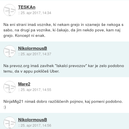
TESKAn
::
25. apr 2017, 14:34
Na eni strani imaš voznike, ki nekam grejo in vzamejo še nekoga s
sabo, na drugi pa voznike, ki čakajo, da jim nekdo pove, kam naj
grejo. Koncept ni enak.
NikolormousB
::
25. apr 2017, 14:37
Na prevoz.org imaš zavihek "Iskalci prevozov" kar je zelo podobno
temu, da v appu pokličeš Uber.
Mare2
::
25. apr 2017, 14:55
NinjaMig21 nimaš dobro razčiščenih pojmov, kaj pomeni podobno.
:)
NikolormousB
::
25. apr 2017, 14:56