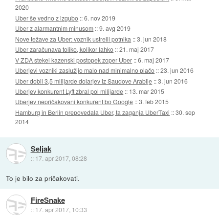
2020
Uber še vedno z izgubo
::
6. nov 2019
Uber z alarmantnim minusom
::
9. avg 2019
Nove težave za Uber: voznik ustrelil potnika
::
3. jun 2018
Uber zaračunava toliko, kolikor lahko
::
21. maj 2017
V ZDA stekel kazenski postopek zoper Uber
::
6. maj 2017
Uberjevi vozniki zaslužijo malo nad minimalno plačo
::
23. jun 2016
Uber dobil 3,5 milijarde dolarjev iz Saudove Arabije
::
3. jun 2016
Uberjev konkurent Lyft zbral pol milijarde
::
13. mar 2015
Uberjev nepričakovani konkurent bo Google
::
3. feb 2015
Hamburg in Berlin prepovedala Uber, ta zaganja UberTaxi
::
30. sep
2014
Seljak
::
17. apr 2017, 08:28
To je bilo za pričakovati.
FireSnake
::
17. apr 2017, 10:33