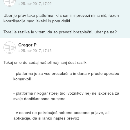
::
25. apr 2017, 17:02
Uber je prav tako platforma, ki s samimi prevozi nima nič, razen
koordinacije med iskalci in ponudniki.
Torej je razlika le v tem, da so prevozi brezplačni, uber pa ne?
Gregor P
::
25. apr 2017, 17:13
Tukaj smo do sedaj našteli najmanj šest razlik:
- platforma je za vse brezplačna in dana v prosto uporabo
komurkoli
- platforma nikogar (torej tudi voznikov ne) ne izkorišča za
svoje dobičkonosne namene
- v osnovi ne potrebuješ nobene posebne prijave, ali
aplikacije, da si lahko najdeš prevoz