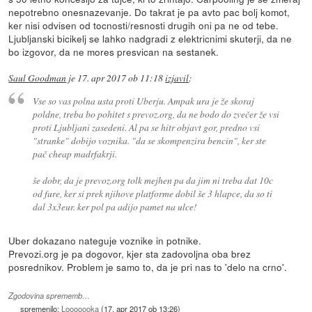
nepotrebno onesnazevanje. Do takrat je pa avto pac bolj komot,
ker nisi odvisen od tocnosti/resnosti drugih oni pa ne od tebe.
Ljubljanski bicikelj se lahko nadgradi z elektricnimi skuterji, da ne
bo izgovor, da ne mores presvican na sestanek.
Saul Goodman
je
17. apr 2017 ob 11:18
izjavil
:
Vse so vas polna usta proti Uberju. Ampak ura je že skoraj
poldne, treba bo pohitet s prevoz.org, da ne bodo do zvečer že vsi
proti Ljubljani zasedeni. Al pa se hitr objavt gor, predno vsi
"stranke" dobijo voznika. "da se skompenzira bencin", ker ste
pač cheap madrfakrji.
še dobr, da je prevoz.org tolk mejhen pa da jim ni treba dat 10c
od fure, ker si prek njihove platforme dobil še 3 hlapce, da so ti
dal 3x3eur. ker pol pa adijo pamet na ulce!
Uber dokazano nateguje voznike in potnike.
Prevozi.org je pa dogovor, kjer sta zadovoljna oba brez
posrednikov. Problem je samo to, da je pri nas to 'delo na crno'.
Zgodovina sprememb…
spremenilo:
Looooooka
(
17. apr 2017 ob 13:26
)