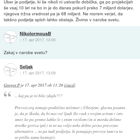
Uber je podjetje, ki še nikoli ni ustvarilo dobička, ga po projekcijah
še vsaj 10 let ne bo in je do danes pokuril preko 7 miljard dolarjev,
njegova tržna vrednost pa je 68 miljard. Ne morem verjet, da
takšno podjetje sploh lahko obstaja. Živimo v narobe svetu.
NikolormousB
::
17. apr 2017, 13:00
Zakaj v narobe svetu?
Seljak
::
17. apr 2017, 13:09
Gregor P
je
17. apr 2017 ob 11:26
izjavil
:
... kaj pa je to bilo zdajle?!?
Prevozi.org nimajo praktično ničemer z Uberjem; glavna poanta
je, da je škoda, da bi nas več ljudi šlo vsak s svojim avtom v isto
smer, ko pa gremo lahko le z enim vozilom (in si morda delimo
stroške goriva ipd.) in ni na voljo neke dobre javno prevozne
alternative ... so pa tudi podjetja, ki ponujajo prevoze tam (a ta
so prišla sama kasneje).