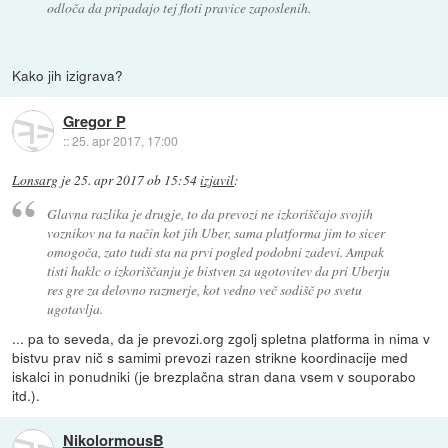
odloča da pripadajo tej floti pravice zaposlenih.
Kako jih izigrava?
Gregor P
::
25. apr 2017, 17:00
Lonsarg
je
25. apr 2017 ob 15:54
izjavil
:
Glavna razlika je drugje, to da prevozi ne izkoriščajo svojih
voznikov na ta način kot jih Uber, sama platforma jim to sicer
omogoča, zato tudi sta na prvi pogled podobni zadevi. Ampak
tisti haklc o izkoriščanju je bistven za ugotovitev da pri Uberju
res gre za delovno razmerje, kot vedno več sodišč po svetu
ugotavlja.
... pa to seveda, da je prevozi.org zgolj spletna platforma in nima v
bistvu prav nič s samimi prevozi razen strikne koordinacije med
iskalci in ponudniki (je brezplačna stran dana vsem v souporabo
itd.).
NikolormousB