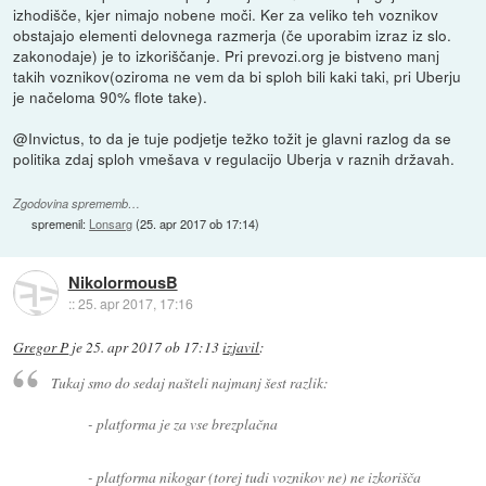
izhodišče, kjer nimajo nobene moči. Ker za veliko teh voznikov
obstajajo elementi delovnega razmerja (če uporabim izraz iz slo.
zakonodaje) je to izkoriščanje. Pri prevozi.org je bistveno manj
takih voznikov(oziroma ne vem da bi sploh bili kaki taki, pri Uberju
je načeloma 90% flote take).
@Invictus, to da je tuje podjetje težko tožit je glavni razlog da se
politika zdaj sploh vmešava v regulacijo Uberja v raznih državah.
Zgodovina sprememb…
spremenil:
Lonsarg
(
25. apr 2017 ob 17:14
)
NikolormousB
::
25. apr 2017, 17:16
Gregor P
je
25. apr 2017 ob 17:13
izjavil
:
Tukaj smo do sedaj našteli najmanj šest razlik:
- platforma je za vse brezplačna
- platforma nikogar (torej tudi voznikov ne) ne izkorišča