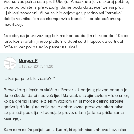
Vse so vas polna usta proti Uberju. Ampak ura je že skoraj poldne,
treba bo pohitet s prevoz.org, da ne bodo do zvečer že vsi proti
Ljubljani zasedeni. Al pa se hitr objavt gor, predno vsi "stranke"
dobijo voznika. "da se skompenzira bencin", ker ste pač cheap
madrfakrji.
še dobr, da je prevoz.org tolk mejhen pa da jim ni treba dat 10c od
fure, ker si prek njihove platforme dobil še 3 hlapce, da so ti dal
3x3eur. ker pol pa adijo pamet na ulce!
Gregor P
::
17. apr 2017, 11:26
... kaj pa je to bilo zdajle?!?
Prevozi.org nimajo praktično ničemer z Uberjem; glavna poanta je,
da je škoda, da bi nas več ljudi šlo vsak s svojim avtom v isto smer,
ko pa gremo lahko le z enim vozilom (in si morda delimo stroške
goriva ipd.) in ni na voljo neke dobre javno prevozne alternative ...
so pa tudi podjetja, ki ponujajo prevoze tam (a ta so prišla sama
kasneje).
Sam sem se že peljal tudi z ljudmi, ki sploh niso zahtevali oz. niso