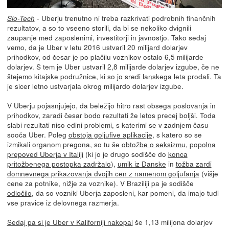
- Uberju trenutno ni treba razkrivati podrobnih finančnih
Slo-Tech
rezultatov, a so to vseeno storili, da bi se nekoliko dvignili
zaupanje med zaposlenimi, investitorji in javnostjo. Tako sedaj
vemo, da je Uber v letu 2016 ustvaril 20 milijard dolarjev
prihodkov, od česar je po plačilu voznikov ostalo 6,5 milijarde
dolarjev. S tem je Uber ustvaril 2,8 milijarde dolarjev izgube, če ne
štejemo kitajske podružnice, ki so jo sredi lanskega leta prodali. Ta
je sicer letno ustvarjala okrog milijardo dolarjev izgube.
V Uberju pojasnjujejo, da beležijo hitro rast obsega poslovanja in
prihodkov, zaradi česar bodo rezultati že letos precej boljši. Toda
slabi rezultati niso edini problemi, s katerimi se v zadnjem času
sooča Uber. Poleg
obstoja goljufive aplikacije
, s katero so se
izmikali organom pregona, so tu še
obtožbe o seksizmu
,
popolna
prepoved Uberja v Italiji
(ki jo je drugo sodišče do
konca
pritožbenega postopka zadržalo
),
umik iz Danske
in
tožba zardi
domnevnega prikazovanja dvojih cen z namenom goljufanja
(višje
cene za potnike, nižje za voznike). V Braziliji pa je sodišče
odločilo
, da so vozniki Uberja zaposleni, kar pomeni, da imajo tudi
vse pravice iz delovnega razmerja.
Sedaj pa si je Uber v Kaliforniji nakopal
še 1,13 milijona dolarjev