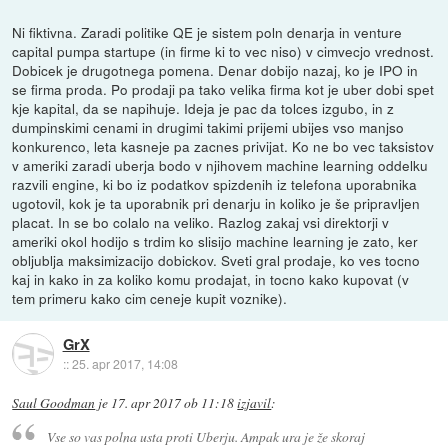
Ni fiktivna. Zaradi politike QE je sistem poln denarja in venture
capital pumpa startupe (in firme ki to vec niso) v cimvecjo vrednost.
Dobicek je drugotnega pomena. Denar dobijo nazaj, ko je IPO in
se firma proda. Po prodaji pa tako velika firma kot je uber dobi spet
kje kapital, da se napihuje. Ideja je pac da tolces izgubo, in z
dumpinskimi cenami in drugimi takimi prijemi ubijes vso manjso
konkurenco, leta kasneje pa zacnes privijat. Ko ne bo vec taksistov
v ameriki zaradi uberja bodo v njihovem machine learning oddelku
razvili engine, ki bo iz podatkov spizdenih iz telefona uporabnika
ugotovil, kok je ta uporabnik pri denarju in koliko je še pripravljen
placat. In se bo colalo na veliko. Razlog zakaj vsi direktorji v
ameriki okol hodijo s trdim ko slisijo machine learning je zato, ker
obljublja maksimizacijo dobickov. Sveti gral prodaje, ko ves tocno
kaj in kako in za koliko komu prodajat, in tocno kako kupovat (v
tem primeru kako cim ceneje kupit voznike).
GrX
::
25. apr 2017, 14:08
Saul Goodman
je
17. apr 2017 ob 11:18
izjavil
:
Vse so vas polna usta proti Uberju. Ampak ura je že skoraj