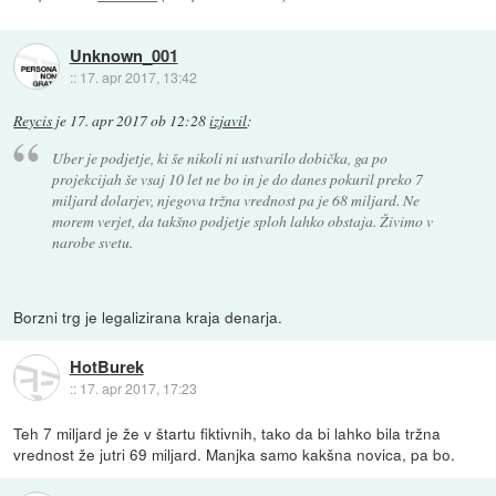
Unknown_001
::
17. apr 2017, 13:42
Reycis
je
17. apr 2017 ob 12:28
izjavil
:
Uber je podjetje, ki še nikoli ni ustvarilo dobička, ga po
projekcijah še vsaj 10 let ne bo in je do danes pokuril preko 7
miljard dolarjev, njegova tržna vrednost pa je 68 miljard. Ne
morem verjet, da takšno podjetje sploh lahko obstaja. Živimo v
narobe svetu.
Borzni trg je legalizirana kraja denarja.
HotBurek
::
17. apr 2017, 17:23
Teh 7 miljard je že v štartu fiktivnih, tako da bi lahko bila tržna
vrednost že jutri 69 miljard. Manjka samo kakšna novica, pa bo.