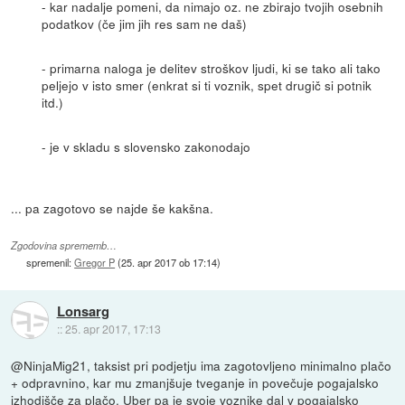
- kar nadalje pomeni, da nimajo oz. ne zbirajo tvojih osebnih
podatkov (če jim jih res sam ne daš)
- primarna naloga je delitev stroškov ljudi, ki se tako ali tako
peljejo v isto smer (enkrat si ti voznik, spet drugič si potnik
itd.)
- je v skladu s slovensko zakonodajo
... pa zagotovo se najde še kakšna.
Zgodovina sprememb…
spremenil:
Gregor P
(
25. apr 2017 ob 17:14
)
Lonsarg
::
25. apr 2017, 17:13
@NinjaMig21, taksist pri podjetju ima zagotovljeno minimalno plačo
+ odpravnino, kar mu zmanjšuje tveganje in povečuje pogajalsko
izhodišče za plačo. Uber pa je svoje voznike dal v pogajalsko