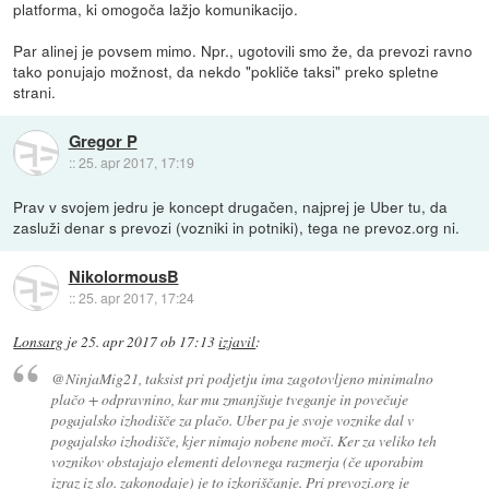
platforma, ki omogoča lažjo komunikacijo.
Par alinej je povsem mimo. Npr., ugotovili smo že, da prevozi ravno
tako ponujajo možnost, da nekdo "pokliče taksi" preko spletne
strani.
Gregor P
::
25. apr 2017, 17:19
Prav v svojem jedru je koncept drugačen, najprej je Uber tu, da
zasluži denar s prevozi (vozniki in potniki), tega ne prevoz.org ni.
NikolormousB
::
25. apr 2017, 17:24
Lonsarg
je
25. apr 2017 ob 17:13
izjavil
:
@NinjaMig21, taksist pri podjetju ima zagotovljeno minimalno
plačo + odpravnino, kar mu zmanjšuje tveganje in povečuje
pogajalsko izhodišče za plačo. Uber pa je svoje voznike dal v
pogajalsko izhodišče, kjer nimajo nobene moči. Ker za veliko teh
voznikov obstajajo elementi delovnega razmerja (če uporabim
izraz iz slo. zakonodaje) je to izkoriščanje. Pri prevozi.org je