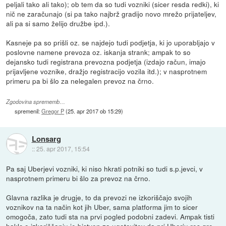
peljali tako ali tako); ob tem da so tudi vozniki (sicer resda redki), ki
nič ne zaračunajo (si pa tako najbrž gradijo novo mrežo prijateljev,
ali pa si samo želijo družbe ipd.).
Kasneje pa so prišli oz. se najdejo tudi podjetja, ki jo uporabljajo v
poslovne namene prevoza oz. iskanja strank; ampak to so
dejansko tudi registrana prevozna podjetja (izdajo račun, imajo
prijavljene voznike, dražjo registracijo vozila itd.); v nasprotnem
primeru pa bi šlo za nelegalen prevoz na črno.
Zgodovina sprememb…
spremenil:
Gregor P
(
25. apr 2017 ob 15:29
)
Lonsarg
::
25. apr 2017, 15:54
Pa saj Uberjevi vozniki, ki niso hkrati potniki so tudi s.p.jevci, v
nasprotnem primeru bi šlo za prevoz na črno.
Glavna razlika je drugje, to da prevozi ne izkoriščajo svojih
voznikov na ta način kot jih Uber, sama platforma jim to sicer
omogoča, zato tudi sta na prvi pogled podobni zadevi. Ampak tisti