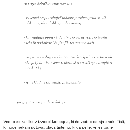
za svoje dobičkonosne namene
- v osnovi ne potrebuješ nobene poseben prijave, ali
aplikacije, da si lahko najdeš prevoz
- kar nadalje pomeni, da nimajo oz. ne zbirajo tvojih
osebnih podatkov (če jim jih res sam ne daš)
- primarna naloga je delitev stroškov ljudi, ki se tako ali
tako peljejo v isto smer (enkrat si ti voznik,spet drugič si
potnik itd.)
- je v skladu s slovensko zakonodajo
... pa zagotovo se najde še kakšna.
Vse to so razlike v izvedbi koncepta, ki še vedno ostaja enak. Tisti,
ki hoče nekam potovat plača tistemu, ki ga pelje, vmes pa je