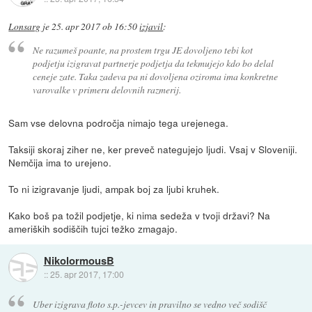
Lonsarg
je
25. apr 2017 ob 16:50
izjavil
:
Ne razumeš poante, na prostem trgu JE dovoljeno tebi kot
podjetju izigravat partnerje podjetja da tekmujejo kdo bo delal
ceneje zate. Taka zadeva pa ni dovoljena oziroma ima konkretne
varovalke v primeru delovnih razmerij.
Sam vse delovna področja nimajo tega urejenega.
Taksiji skoraj ziher ne, ker preveč nategujejo ljudi. Vsaj v Sloveniji.
Nemčija ima to urejeno.
To ni izigravanje ljudi, ampak boj za ljubi kruhek.
Kako boš pa tožil podjetje, ki nima sedeža v tvoji državi? Na
ameriških sodiščih tujci težko zmagajo.
NikolormousB
::
25. apr 2017, 17:00
Uber izigrava floto s.p.-jevcev in pravilno se vedno več sodišč