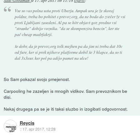
Saul Goodman
je
17. apr 2017 ob 11:18
izjavil
:
Vse so vas polna usta proti Uberju. Ampak ura je že skoraj
poldne, treba bo pohitet s prevoz.org, da ne bodo do zvečer že vsi
proti Ljubljani zasedeni. Al pa se hitr objavt gor, predno vsi
"stranke" dobijo voznika. "da se skompenzira bencin", ker ste
pač cheap madrfakrji.
še dobr, da je prevoz.org tolk mejhen pa da jim ni treba dat 10c
od fure, ker si prek njihove platforme dobil še 3 hlapce, da so ti
dal 3x3eur. ker pol pa adijo pamet na ulce!
So Sam pokazal svojo pmejenost.
Carpooling he zazeljen is mnogih vidikov. Sam prevoznikom be
disi.
Nekaj drugega pa se je iti taksi sluzbo in izogibati odgovornost.
Reycis
::
17. apr 2017, 12:28