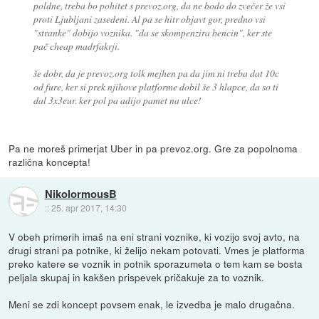
poldne, treba bo pohitet s prevoz.org, da ne bodo do zvečer že vsi
proti Ljubljani zasedeni. Al pa se hitr objavt gor, predno vsi
"stranke" dobijo voznika. "da se skompenzira bencin", ker ste
pač cheap madrfakrji.
še dobr, da je prevoz.org tolk mejhen pa da jim ni treba dat 10c
od fure, ker si prek njihove platforme dobil še 3 hlapce, da so ti
dal 3x3eur. ker pol pa adijo pamet na ulce!
Pa ne moreš primerjat Uber in pa prevoz.org. Gre za popolnoma
različna koncepta!
NikolormousB
::
25. apr 2017, 14:30
V obeh primerih imaš na eni strani voznike, ki vozijo svoj avto, na
drugi strani pa potnike, ki želijo nekam potovati. Vmes je platforma
preko katere se voznik in potnik sporazumeta o tem kam se bosta
peljala skupaj in kakšen prispevek pričakuje za to voznik.
Meni se zdi koncept povsem enak, le izvedba je malo drugačna.