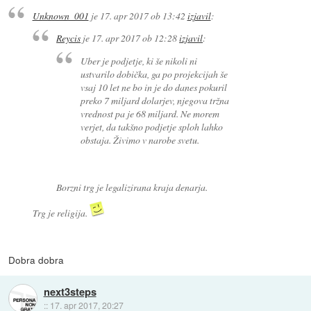
Unknown_001
je
17. apr 2017 ob 13:42
izjavil
:
Reycis
je
17. apr 2017 ob 12:28
izjavil
:
Uber je podjetje, ki še nikoli ni
ustvarilo dobička, ga po projekcijah še
vsaj 10 let ne bo in je do danes pokuril
preko 7 miljard dolarjev, njegova tržna
vrednost pa je 68 miljard. Ne morem
verjet, da takšno podjetje sploh lahko
obstaja. Živimo v narobe svetu.
Borzni trg je legalizirana kraja denarja.
Trg je religija.
Dobra dobra
next3steps
::
17. apr 2017, 20:27