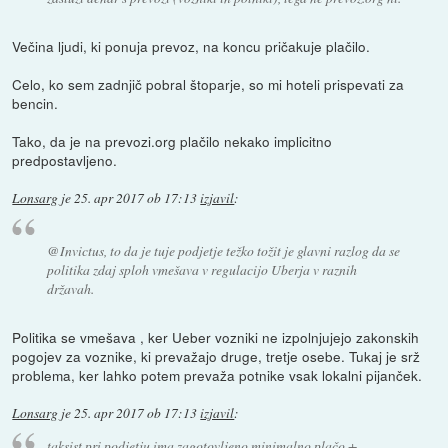
Večina ljudi, ki ponuja prevoz, na koncu pričakuje plačilo.
Celo, ko sem zadnjič pobral štoparje, so mi hoteli prispevati za
bencin.
Tako, da je na prevozi.org plačilo nekako implicitno
predpostavljeno.
Lonsarg
je
25. apr 2017 ob 17:13
izjavil
:
@Invictus, to da je tuje podjetje težko tožit je glavni razlog da se
politika zdaj sploh vmešava v regulacijo Uberja v raznih
državah.
Politika se vmešava , ker Ueber vozniki ne izpolnjujejo zakonskih
pogojev za voznike, ki prevažajo druge, tretje osebe. Tukaj je srž
problema, ker lahko potem prevaža potnike vsak lokalni pijanček.
Lonsarg
je
25. apr 2017 ob 17:13
izjavil
:
taksist pri podjetju ima zagotovljeno minimalno plačo +