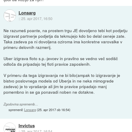
Lonsarg
::
25. apr 2017, 16:50
Ne razumeš poante, na prostem trgu JE dovoljeno tebi kot podjetju
izigravat partnerje podjetja da tekmujejo kdo bo delal ceneje zate.
Taka zadeva pa ni dovoljena oziroma ima konkretne varovalke v
primeru delovnih razmerij.
Uber izigrava floto s.p.-jevcev in pravilno se vedno več sodišč
odloča da pripadajo tej floti pravice zaposlenih.
V primeru da tega izigravanja ne bi bilo(ampak to izigravanje je
bistvo poslovnega modela od Uberja in ne neka mimogrede
zadeva) je to vprašanje ali jim te pravice pripadajo manj
pomembno in se ga ponavadi noben ne dotakne.
Zgodovina sprememb…
spremenil:
Lonsarg
(
25. apr 2017 ob 16:54
)
Invictus
::
25. apr 2017, 16:54