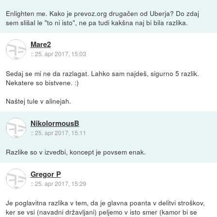
Enlighten me. Kako je prevoz.org drugačen od Uberja? Do zdaj
sem slišal le "to ni isto", ne pa tudi kakšna naj bi bila razlika.
Mare2
::
25. apr 2017, 15:03
Sedaj se mi ne da razlagat. Lahko sam najdeš, sigurno 5 razlik.
Nekatere so bistvene. :)
Naštej tule v alinejah.
NikolormousB
::
25. apr 2017, 15:11
Razlike so v izvedbi, koncept je povsem enak.
Gregor P
::
25. apr 2017, 15:29
Je poglavitna razlika v tem, da je glavna poanta v delitvi stroškov,
ker se vsi (navadni državljani) peljemo v isto smer (kamor bi se