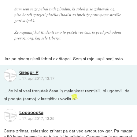
Sam sem se že peljal tudi z ljudmi, ki sploh niso zahtevali oz.
niso hoteli sprejeti plačila (bodisi so imeli že poravnane stroške
goriva ipd.).
Že najmanj kot študenti smo to počeli ves čas, še pred prihodom
prevozi.org, kaj šele Uberja.
Jaz pa nisem nikoli fehtal oz štopal. Sem si raje kupil svoj avto.
Gregor P
::
17. apr 2017, 13:17
... če bi si vzel trenutek časa in malenkost razmislil, bi ugotovil, da
ni poanta (samo) v lastništvu vozila
Looooooka
::
17. apr 2017, 13:25
Ceste zrihtat, zeleznico zrihtat pa dat vec avtobusov gor. Pa magar
s 50 letno koncesijo za tujce, ki to zrihtajo. Carpooling je se zmeraj