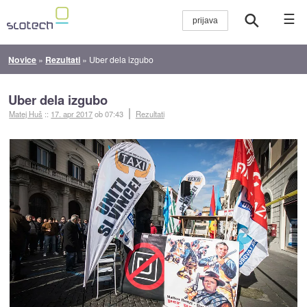
☰
Novice
»
Rezultati
»
Uber dela izgubo
Uber dela izgubo
Matej Huš
::
17. apr 2017
ob 07:43
Rezultati