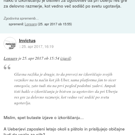
haklc o izkoriščanju je bistven za ugotovitev da pri Uberju res gre
za delovno razmerje, kot vedno več sodišč po svetu ugotavlja.
Zgodovina sprememb…
spremenil:
Lonsarg
(
25. apr 2017 ob 15:55
)
Invictus
::
25. apr 2017, 16:19
Lonsarg
je
25. apr 2017 ob 15:54
izjavil
:
Glavna razlika je drugje, to da prevozi ne izkoriščajo svojih
voznikov na ta način kot jih Uber, sama platforma jim to sicer
omogoča, zato tudi sta na prvi pogled podobni zadevi. Ampak
tisti haklc o izkoriščanju je bistven za ugotovitev da pri Uberju
res gre za delovno razmerje, kot vedno več sodišč po svetu
ugotavlja.
Mislim, spet butaste izjave o izkoriščanju...
A Ueberjevi zaposleni letajo okoli s pištolo in prisiljujejo običajne
ljudi da vozijo za njih?