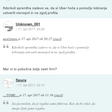
Kdorkoli spremlha zadevo ve, da si Uber hoče s pomočjo lobiranja
ustvariti monopol in ne zgolj profita.
Unknown_001
::
17. apr 2017, 20:29
next3steps
je
17. apr 2017 ob 20:27
izjavil
:
Kdorkoli spremlha zadevo ve, da si Uber hoče s pomočjo
lobiranja ustvariti monopol in ne zgolj profita.
Mar ni to pobožna želja vseh firm?
Spura
::
17. apr 2017, 22:10
...:TOMI:...
je
17. apr 2017 ob 11:36
izjavil
:
Jaz pa mislim, da je izguba samo fiktivna. Kot, da bi rekel, da
imajo zlate jame izgubo.