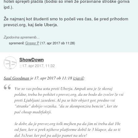
hoteli sprejeti plačila (bodisi so imeli že poravnane stroške goriva
ipd.).
Že najmanj kot študenti smo to počeli ves čas, še pred prihodom
prevozi.org, kaj šele Uberja.
Zgodovina sprememb…
spremenil:
Gregor P
(
17. apr 2017 ob 11:28
)
ShowDown
::
17. apr 2017, 11:32
Saul Goodman
je
17. apr 2017 ob 11:18
izjavil
:
Vse so vas polna usta proti Uberju. Ampak ura je že skoraj
poldne, treba bo pohitet s prevoz.org, da ne bodo do zvečer že vsi
proti Ljubljani zasedeni. Al pa se hitr objavt gor, predno vsi
"stranke" dobijo voznika. "da se skompenzira bencin", ker ste
pač cheap madrfakrji.
še dobr, da je prevoz.org tolk mejhen pa da jim ni treba dat 10c
od fure, ker si prek njihove platforme dobil še 3 hlapce, da so ti
dal 3x3eur. ker pol pa adijo pamet na ulce!