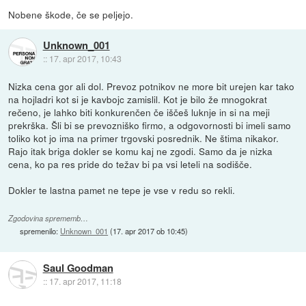
Nobene škode, če se peljejo.
Unknown_001
::
17. apr 2017, 10:43
Nizka cena gor ali dol. Prevoz potnikov ne more bit urejen kar tako
na hojladri kot si je kavbojc zamislil. Kot je bilo že mnogokrat
rečeno, je lahko biti konkurenčen če iščeš luknje in si na meji
prekrška. Šli bi se prevozniško firmo, a odgovornosti bi imeli samo
toliko kot jo ima na primer trgovski posrednik. Ne štima nikakor.
Rajo itak briga dokler se komu kaj ne zgodi. Samo da je nizka
cena, ko pa res pride do težav bi pa vsi leteli na sodišče.
Dokler te lastna pamet ne tepe je vse v redu so rekli.
Zgodovina sprememb…
spremenilo:
Unknown_001
(
17. apr 2017 ob 10:45
)
Saul Goodman
::
17. apr 2017, 11:18