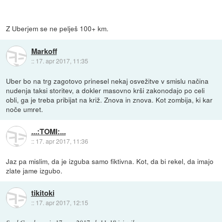
Z Uberjem se ne pelješ 100+ km.
Markoff
::
17. apr 2017, 11:35
Uber bo na trg zagotovo prinesel nekaj osvežitve v smislu načina
nudenja taksi storitev, a dokler masovno krši zakonodajo po celi
obli, ga je treba pribijat na križ. Znova in znova. Kot zombija, ki kar
noče umret.
...:TOMI:...
::
17. apr 2017, 11:36
Jaz pa mislim, da je izguba samo fiktivna. Kot, da bi rekel, da imajo
zlate jame izgubo.
tikitoki
::
17. apr 2017, 12:15