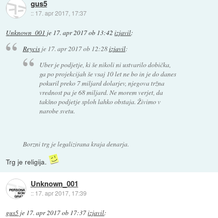
gus5
::
17. apr 2017, 17:37
Unknown_001
je
17. apr 2017 ob 13:42
izjavil
:
Reycis
je
17. apr 2017 ob 12:28
izjavil
:
Uber je podjetje, ki še nikoli ni ustvarilo dobička,
ga po projekcijah še vsaj 10 let ne bo in je do danes
pokuril preko 7 miljard dolarjev, njegova tržna
vrednost pa je 68 miljard. Ne morem verjet, da
takšno podjetje sploh lahko obstaja. Živimo v
narobe svetu.
Borzni trg je legalizirana kraja denarja.
Trg je religija.
Unknown_001
::
17. apr 2017, 17:39
gus5
je
17. apr 2017 ob 17:37
izjavil
: