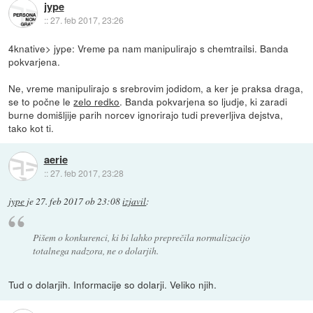
jype
::
27. feb 2017, 23:26
4knative> jype: Vreme pa nam manipulirajo s chemtrailsi. Banda
pokvarjena.
Ne, vreme manipulirajo s srebrovim jodidom, a ker je praksa draga,
se to počne le
zelo redko
. Banda pokvarjena so ljudje, ki zaradi
burne domišljije parih norcev ignorirajo tudi preverljiva dejstva,
tako kot ti.
aerie
::
27. feb 2017, 23:28
jype
je
27. feb 2017 ob 23:08
izjavil
:
Pišem o konkurenci, ki bi lahko preprečila normalizacijo
totalnega nadzora, ne o dolarjih.
Tud o dolarjih. Informacije so dolarji. Veliko njih.