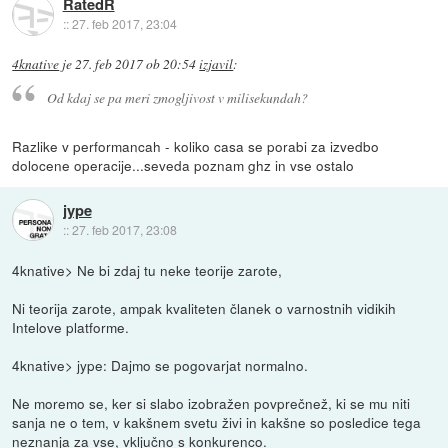
RatedR
::
27. feb 2017, 23:04
4knative
je
27. feb 2017 ob 20:54
izjavil
:
Od kdaj se pa meri zmogljivost v milisekundah?
Razlike v performancah - koliko casa se porabi za izvedbo
dolocene operacije...seveda poznam ghz in vse ostalo
jype
::
27. feb 2017, 23:08
4knative> Ne bi zdaj tu neke teorije zarote,
Ni teorija zarote, ampak kvaliteten članek o varnostnih vidikih
Intelove platforme.
4knative> jype: Dajmo se pogovarjat normalno.
Ne moremo se, ker si slabo izobražen povprečnež, ki se mu niti
sanja ne o tem, v kakšnem svetu živi in kakšne so posledice tega
neznanja za vse, vključno s konkurenco.