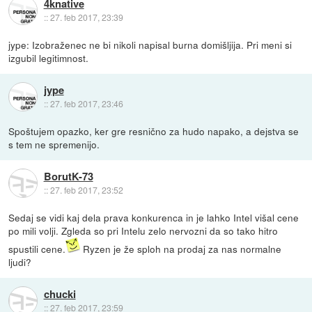
4knative
::
27. feb 2017, 23:39
jype: Izobraženec ne bi nikoli napisal burna domišljija. Pri meni si
izgubil legitimnost.
jype
::
27. feb 2017, 23:46
Spoštujem opazko, ker gre resnično za hudo napako, a dejstva se
s tem ne spremenijo.
BorutK-73
::
27. feb 2017, 23:52
Sedaj se vidi kaj dela prava konkurenca in je lahko Intel višal cene
po mili volji. Zgleda so pri Intelu zelo nervozni da so tako hitro
spustili cene.
Ryzen je že sploh na prodaj za nas normalne
ljudi?
chucki
::
27. feb 2017, 23:59