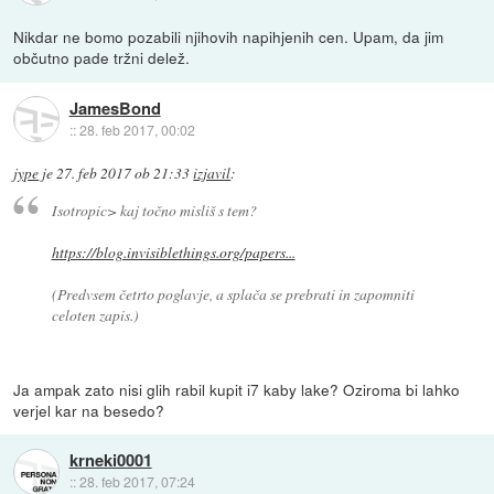
Nikdar ne bomo pozabili njihovih napihjenih cen. Upam, da jim
občutno pade tržni delež.
JamesBond
::
28. feb 2017, 00:02
jype
je
27. feb 2017 ob 21:33
izjavil
:
Isotropic> kaj točno misliš s tem?
https://blog.invisiblethings.org/papers...
(Predvsem četrto poglavje, a splača se prebrati in zapomniti
celoten zapis.)
Ja ampak zato nisi glih rabil kupit i7 kaby lake? Oziroma bi lahko
verjel kar na besedo?
krneki0001
::
28. feb 2017, 07:24