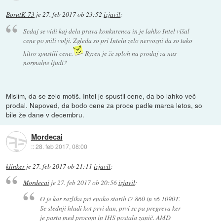
BorutK-73
je
27. feb 2017 ob 23:52
izjavil
:
Sedaj se vidi kaj dela prava konkurenca in je lahko Intel višal
cene po mili volji. Zgleda so pri Intelu zelo nervozni da so tako
hitro spustili cene.
Ryzen je že sploh na prodaj za nas
normalne ljudi?
Mislim, da se zelo motiš. Intel je spustil cene, da bo lahko več
prodal. Napoved, da bodo cene za proce padle marca letos, so
bile že dane v decembru.
Mordecai
::
28. feb 2017, 08:00
klinker
je
27. feb 2017 ob 21:11
izjavil
:
Mordecai
je
27. feb 2017 ob 20:56
izjavil
:
O je kar razlika pri enako starih i7 860 in x6 1090T.
Se slednji hladi kot prvi dan, prvi se pa pregreva ker
je pasta med procom in IHS postala zanič. AMD