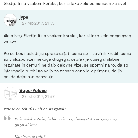
Sledijo ti na vsakem koraku, ker si tako zelo pomemben za svet.
jype
::
27. feb 2017, 21:53
4knative> Sledijo ti na vsakem koraku, ker si tako zelo pomemben
za svet.
Ko se boš naslednjič spraševal(a), čemu so ti zavrnili kredit, čemu
so v službo vzeli nekoga drugega, čeprav je dosegal slabše
rezultate in čemu ti ne dajo delovne vize, se spomni na to, da so
informacije o tebi na voljo za znosno ceno le v primeru, da jih
nekdo dejansko poseduje.
SuperVeloce
::
27. feb 2017, 21:57
jype
je
27. feb 2017 ob 21:49
izjavil
:
Kokosvilek> Zakaj bi blo to kaj sumljivega? Ka ne smejo cen
znižat al kaj?
Kdo je pa to trdil?