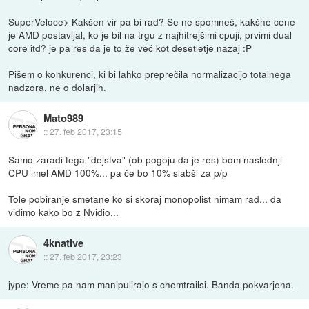
SuperVeloce> Kakšen vir pa bi rad? Se ne spomneš, kakšne cene
je AMD postavljal, ko je bil na trgu z najhitrejšimi cpuji, prvimi dual
core itd? je pa res da je to že več kot desetletje nazaj :P
Pišem o konkurenci, ki bi lahko preprečila normalizacijo totalnega
nadzora, ne o dolarjih.
Mato989
::
27. feb 2017, 23:15
Samo zaradi tega "dejstva" (ob pogoju da je res) bom naslednji
CPU imel AMD 100%... pa če bo 10% slabši za p/p
Tole pobiranje smetane ko si skoraj monopolist nimam rad... da
vidimo kako bo z Nvidio...
4knative
::
27. feb 2017, 23:23
jype: Vreme pa nam manipulirajo s chemtrailsi. Banda pokvarjena.