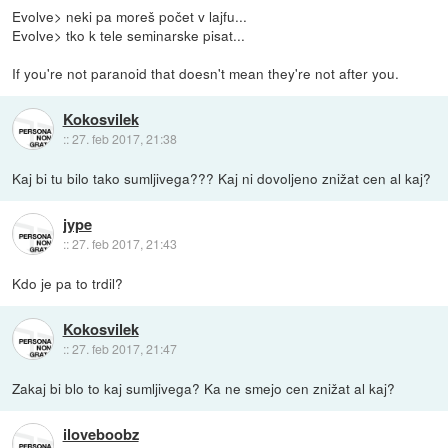
Evolve> neki pa moreš počet v lajfu...
Evolve> tko k tele seminarske pisat...
If you're not paranoid that doesn't mean they're not after you.
Kokosvilek
::
27. feb 2017, 21:38
Kaj bi tu bilo tako sumljivega??? Kaj ni dovoljeno znižat cen al kaj?
jype
::
27. feb 2017, 21:43
Kdo je pa to trdil?
Kokosvilek
::
27. feb 2017, 21:47
Zakaj bi blo to kaj sumljivega? Ka ne smejo cen znižat al kaj?
iloveboobz