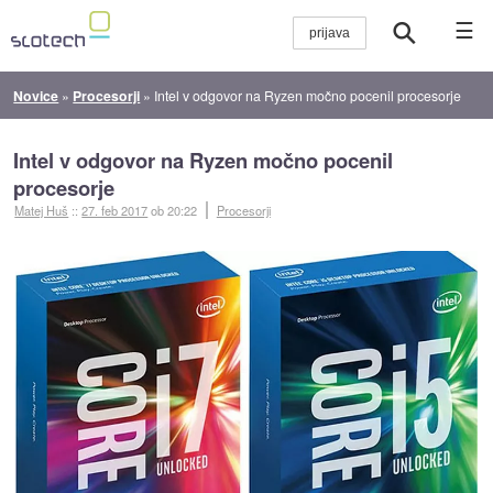
☰
Novice
»
Procesorji
»
Intel v odgovor na Ryzen močno pocenil procesorje
Intel v odgovor na Ryzen močno pocenil
procesorje
Matej Huš
::
27. feb 2017
ob 20:22
Procesorji