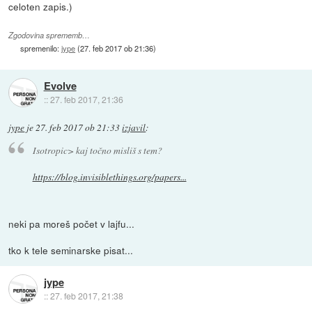
celoten zapis.)
Zgodovina sprememb…
spremenilo:
jype
(
27. feb 2017 ob 21:36
)
Evolve
::
27. feb 2017, 21:36
jype
je
27. feb 2017 ob 21:33
izjavil
:
Isotropic> kaj točno misliš s tem?
https://blog.invisiblethings.org/papers...
neki pa moreš počet v lajfu...
tko k tele seminarske pisat...
jype
::
27. feb 2017, 21:38