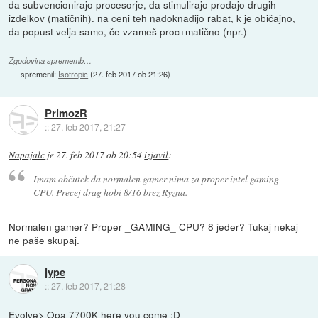
da subvencionirajo procesorje, da stimulirajo prodajo drugih
izdelkov (matičnih). na ceni teh nadoknadijo rabat, k je običajno,
da popust velja samo, če vzameš proc+matično (npr.)
Zgodovina sprememb…
spremenil:
Isotropic
(
27. feb 2017 ob 21:26
)
PrimozR
::
27. feb 2017, 21:27
Napajalc
je
27. feb 2017 ob 20:54
izjavil
:
Imam občutek da normalen gamer nima za proper intel gaming
CPU. Precej drag hobi 8/16 brez Ryzna.
Normalen gamer? Proper _GAMING_ CPU? 8 jeder? Tukaj nekaj
ne paše skupaj.
jype
::
27. feb 2017, 21:28
Evolve> Opa 7700K here you come :D