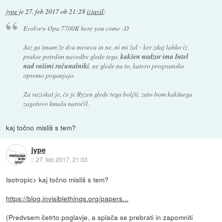
jype
je
27. feb 2017 ob 21:28
izjavil
:
Evolve> Opa 7700K here you come :D
Jaz ga imam že dva meseca in ne, ni mi žal - ker zdaj lahko iz
prakse potrdim navedbe glede tega,
kakšen nadzor ima Intel
nad vašimi računalniki
, ne glede na to, katero programsko
opremo poganjajo.
Za raziskat je, če je Ryzen glede tega boljši, zato bom kakšnega
zagotovo kmalu naročil.
kaj točno misliš s tem?
jype
::
27. feb 2017, 21:33
Isotropic> kaj točno misliš s tem?
https://blog.invisiblethings.org/papers...
(Predvsem četrto poglavje, a splača se prebrati in zapomniti