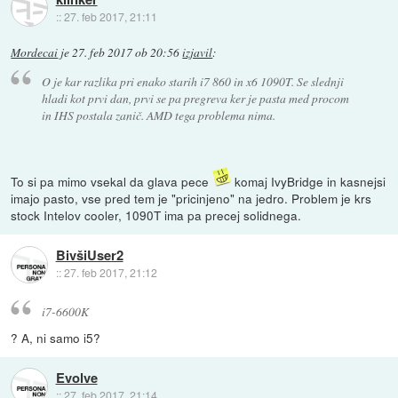
::
27. feb 2017, 21:11
Mordecai
je
27. feb 2017 ob 20:56
izjavil
:
O je kar razlika pri enako starih i7 860 in x6 1090T. Se slednji
hladi kot prvi dan, prvi se pa pregreva ker je pasta med procom
in IHS postala zanič. AMD tega problema nima.
To si pa mimo vsekal da glava pece
komaj IvyBridge in kasnejsi
imajo pasto, vse pred tem je "pricinjeno" na jedro. Problem je krs
stock Intelov cooler, 1090T ima pa precej solidnega.
BivšiUser2
::
27. feb 2017, 21:12
i7-6600K
? A, ni samo i5?
Evolve
::
27. feb 2017, 21:14