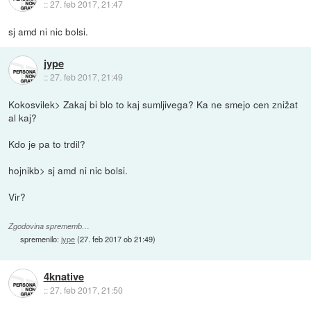
::
27. feb 2017, 21:47
sj amd ni nic bolsi.
jype
::
27. feb 2017, 21:49
Kokosvilek> Zakaj bi blo to kaj sumljivega? Ka ne smejo cen znižat
al kaj?
Kdo je pa to trdil?
hojnikb> sj amd ni nic bolsi.
Vir?
Zgodovina sprememb…
spremenilo:
jype
(
27. feb 2017 ob 21:49
)
4knative
::
27. feb 2017, 21:50