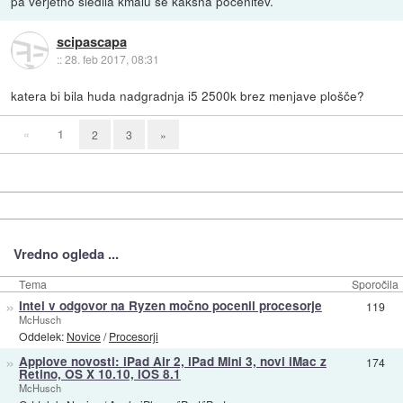
pa verjetno sledila kmalu še kakšna pocenitev.
scipascapa
::
28. feb 2017, 08:31
katera bi bila huda nadgradnja i5 2500k brez menjave plošče?
«
1
2
3
»
Vredno ogleda ...
Tema
Sporočila
»
Intel v odgovor na Ryzen močno pocenil procesorje
119
McHusch
Oddelek:
Novice
/
Procesorji
»
Applove novosti: iPad Air 2, iPad Mini 3, novi iMac z
174
Retino, OS X 10.10, iOS 8.1
McHusch