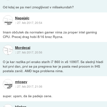
Od kdaj se pa meri zmogljivost v milisekundah?
Napajalc
::
27. feb 2017, 20:54
Imam občutek da normalen gamer nima za proper intel gaming
CPU. Precej drag hobi 8/16 brez Ryzna.
Mordecai
::
27. feb 2017, 20:56
O je kar razlika pri enako starih i7 860 in x6 1090T. Se slednji hladi
kot prvi dan, prvi se pa pregreva ker je pasta med procom in IHS
postala zanič. AMD tega problema nima.
mtosev
::
27. feb 2017, 21:06
super. upam, da še padejo cene.
klinker