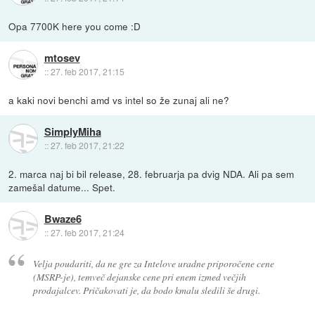
Opa 7700K here you come :D
mtosev
::
27. feb 2017, 21:15
a kaki novi benchi amd vs intel so že zunaj ali ne?
SimplyMiha
::
27. feb 2017, 21:22
2. marca naj bi bil release, 28. februarja pa dvig NDA. Ali pa sem
zamešal datume... Spet.
Bwaze6
::
27. feb 2017, 21:24
Velja poudariti, da ne gre za Intelove uradne priporočene cene
(MSRP-je), temveč dejanske cene pri enem izmed večjih
prodajalcev. Pričakovati je, da bodo kmalu sledili še drugi.