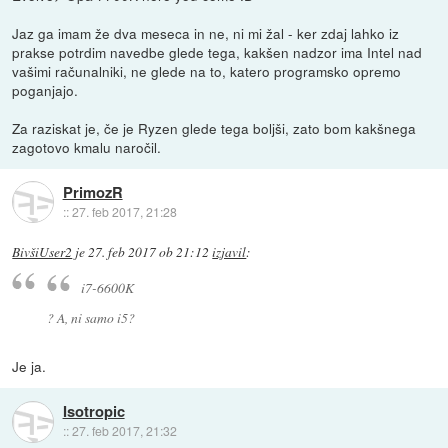
Jaz ga imam že dva meseca in ne, ni mi žal - ker zdaj lahko iz
prakse potrdim navedbe glede tega, kakšen nadzor ima Intel nad
vašimi računalniki, ne glede na to, katero programsko opremo
poganjajo.
Za raziskat je, če je Ryzen glede tega boljši, zato bom kakšnega
zagotovo kmalu naročil.
PrimozR
::
27. feb 2017, 21:28
BivšiUser2
je
27. feb 2017 ob 21:12
izjavil
:
i7-6600K
? A, ni samo i5?
Je ja.
Isotropic
::
27. feb 2017, 21:32