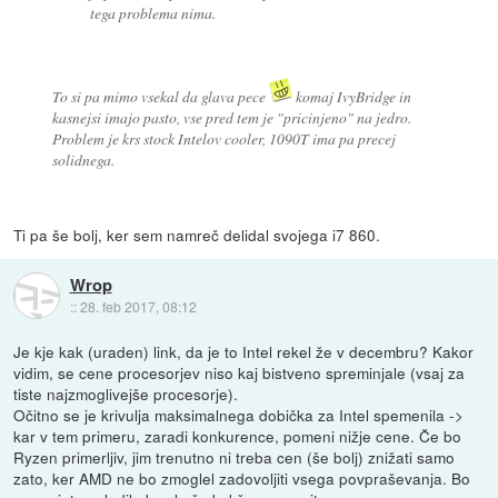
tega problema nima.
To si pa mimo vsekal da glava pece
komaj IvyBridge in
kasnejsi imajo pasto, vse pred tem je "pricinjeno" na jedro.
Problem je krs stock Intelov cooler, 1090T ima pa precej
solidnega.
Ti pa še bolj, ker sem namreč delidal svojega i7 860.
Wrop
::
28. feb 2017, 08:12
Je kje kak (uraden) link, da je to Intel rekel že v decembru? Kakor
vidim, se cene procesorjev niso kaj bistveno spreminjale (vsaj za
tiste najzmoglivejše procesorje).
Očitno se je krivulja maksimalnega dobička za Intel spemenila ->
kar v tem primeru, zaradi konkurence, pomeni nižje cene. Če bo
Ryzen primerljiv, jim trenutno ni treba cen (še bolj) znižati samo
zato, ker AMD ne bo zmoglel zadovoljiti vsega povpraševanja. Bo