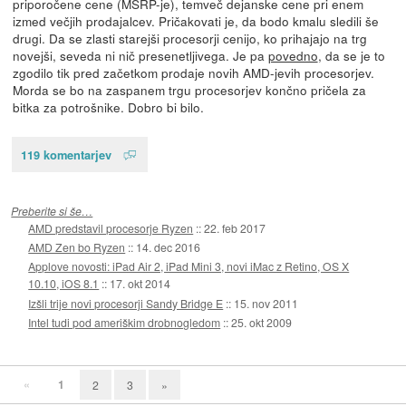
priporočene cene (MSRP-je), temveč dejanske cene pri enem
izmed večjih prodajalcev. Pričakovati je, da bodo kmalu sledili še
drugi. Da se zlasti starejši procesorji cenijo, ko prihajajo na trg
novejši, seveda ni nič presenetljivega. Je pa
povedno
, da se je to
zgodilo tik pred začetkom prodaje novih AMD-jevih procesorjev.
Morda se bo na zaspanem trgu procesorjev končno pričela za
bitka za potrošnike. Dobro bi bilo.
119 komentarjev
Preberite si še…
AMD predstavil procesorje Ryzen
::
22. feb 2017
AMD Zen bo Ryzen
::
14. dec 2016
Applove novosti: iPad Air 2, iPad Mini 3, novi iMac z Retino, OS X
10.10, iOS 8.1
::
17. okt 2014
Izšli trije novi procesorji Sandy Bridge E
::
15. nov 2011
Intel tudi pod ameriškim drobnogledom
::
25. okt 2009
«
1
2
3
»