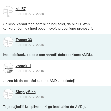
ciki57
::
27. feb 2017, 20:28
Odlično. Zaradi tega sem si najbolj želel, da bi bil Ryzen
konkurenčen, da Intel poceni svoje precenjene procesorje.
Tomas 33
::
27. feb 2017, 20:35
Imam občutek, da so s tem naredili dobro reklamo AMDju.
vostok_1
::
27. feb 2017, 20:45
Jz zna bit da bom šel spet na AMD z naslednjim.
SimplyMiha
::
27. feb 2017, 20:45
To je najboljši kompliment, ki ga Intel lahko da AMD-ju.