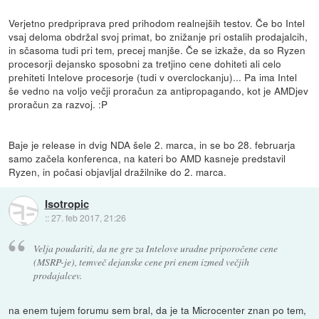
Verjetno predpriprava pred prihodom realnejših testov. Če bo Intel
vsaj deloma obdržal svoj primat, bo znižanje pri ostalih prodajalcih,
in sčasoma tudi pri tem, precej manjše. Če se izkaže, da so Ryzen
procesorji dejansko sposobni za tretjino cene dohiteti ali celo
prehiteti Intelove procesorje (tudi v overclockanju)... Pa ima Intel
še vedno na voljo večji proračun za antipropagando, kot je AMDjev
proračun za razvoj. :P
Baje je release in dvig NDA šele 2. marca, in se bo 28. februarja
samo začela konferenca, na kateri bo AMD kasneje predstavil
Ryzen, in počasi objavljal dražilnike do 2. marca.
Isotropic
::
27. feb 2017, 21:26
Velja poudariti, da ne gre za Intelove uradne priporočene cene
(MSRP-je), temveč dejanske cene pri enem izmed večjih
prodajalcev.
na enem tujem forumu sem bral, da je ta Microcenter znan po tem,