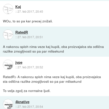
Kaj
::
27. feb 2017, 20:45
WOu, to so pa kar precej znižali.
RatedR
::
27. feb 2017, 20:51
A nakoncu sploh nima veze kaj kupiš, oba proizvajalca sta odlična
razlike zmogljivosti so pa par milisekund
jype
::
27. feb 2017, 20:52
RatedR> A nakoncu sploh nima veze kaj kupiš, oba proizvajalca
sta odlična razlike zmogljivosti so pa par milisekund
To velja zgolj za normalne ljudi.
4knative
::
27. feb 2017, 20:54