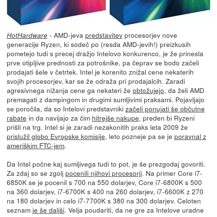
- AMD-jeva
predstavitev
procesorjev nove
HotHardware
generacije Ryzen, ki sodeč po (resda AMD-jevih!) preizkusih
pometejo tudi s precej dražjo Intelovo konkurenco, je že prinesla
prve otipljive prednosti za potrošnike, pa čeprav se bodo začeli
prodajati šele v četrtek. Intel je korenito znižal cene nekaterih
svojih procesorjev, kar se že odraža pri prodajalcih. Zaradi
agresivnega nižanja cene ga nekateri že
obtožujejo
, da želi AMD
premagati z dampingom in drugimi sumljivimi praksami. Pojavljajo
se poročila, da so Intelovi predstavniki
začeli ponujati še občutne
rabate
in da navijajo za čim
hitrejše nakupe
, preden bi Ryzeni
prišli na trg. Intel si je zaradi nezakonitih praks leta 2009 že
prislužil globo Evropske komisije
, leto pozneje pa se je
poravnal z
ameriškim FTC-jem
.
Da Intel počne kaj sumljivega tudi to pot, je še prezgodaj govoriti.
Za zdaj so se zgolj
pocenili njihovi procesorji
. Na primer Core i7-
6850K se je pocenil s 700 na 550 dolarjev, Core i7-6800K s 500
na 360 dolarjev, i7-6700K s 400 na 260 dolarjev, i7-6600K z 270
na 180 dolarjev in celo i7-7700K s 380 na 300 dolarjev. Celoten
seznam
je še daljši
. Velja poudariti, da ne gre za Intelove uradne