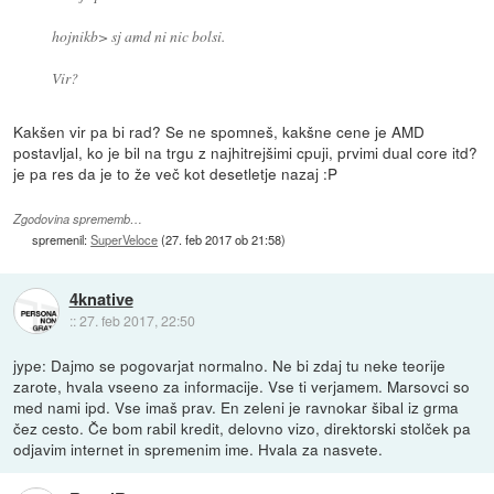
hojnikb> sj amd ni nic bolsi.
Vir?
Kakšen vir pa bi rad? Se ne spomneš, kakšne cene je AMD
postavljal, ko je bil na trgu z najhitrejšimi cpuji, prvimi dual core itd?
je pa res da je to že več kot desetletje nazaj :P
Zgodovina sprememb…
spremenil:
SuperVeloce
(
27. feb 2017 ob 21:58
)
4knative
::
27. feb 2017, 22:50
jype: Dajmo se pogovarjat normalno. Ne bi zdaj tu neke teorije
zarote, hvala vseeno za informacije. Vse ti verjamem. Marsovci so
med nami ipd. Vse imaš prav. En zeleni je ravnokar šibal iz grma
čez cesto. Če bom rabil kredit, delovno vizo, direktorski stolček pa
odjavim internet in spremenim ime. Hvala za nasvete.