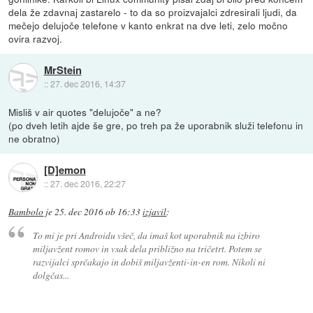
dela že zdavnaj zastarelo - to da so proizvajalci zdresirali ljudi, da
mečejo delujoče telefone v kanto enkrat na dve leti, zelo močno
ovira razvoj.
MrStein
::
27. dec 2016, 14:37
Misliš v air quotes "delujoče" a ne?
(po dveh letih ajde še gre, po treh pa že uporabnik služi telefonu in
ne obratno)
[D]emon
::
27. dec 2016, 22:27
Bambolo
je
25. dec 2016 ob 16:33
izjavil
:
To mi je pri Androidu všeč, da imaš kot uporabnik na izbiro
miljavžent romov in vsak dela približno na tričetrt. Potem se
razvijalci sprčakajo in dobiš miljavženti-in-en rom. Nikoli ni
dolgčas...