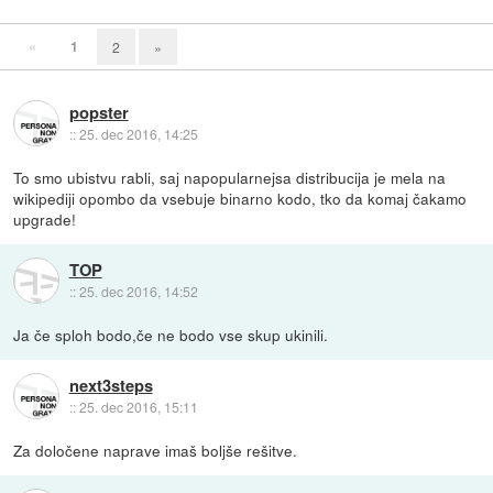
«
1
2
»
popster
::
25. dec 2016, 14:25
To smo ubistvu rabli, saj napopularnejsa distribucija je mela na
wikipediji opombo da vsebuje binarno kodo, tko da komaj čakamo
upgrade!
TOP
::
25. dec 2016, 14:52
Ja če sploh bodo,če ne bodo vse skup ukinili.
next3steps
::
25. dec 2016, 15:11
Za določene naprave imaš boljše rešitve.