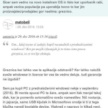
Sicer sam vedno na novo instaliram OS in tisto kar uporbanik rabi,
ampak vecina populacije pa uporablja tocno to kar jim
proizvajalec/prodajalec gor nastima: greznico.
matobeli
::
29. dec 2016, 13:24
antonija
je
29. dec 2016 ob 13:16
izjavil
:
Um... kdaj tocno si zadnjic kupil racunalnik s prednalozenimi
windowsi? Ker po mojih izkusnjah je to tista cisto prava
greznica, ce ze res kje obstaja.
Greznica ker lahko vse te aplikacije odstraniš? Ker lahko naložiš
sveže windowse in licence ter vse še vedno deluje, tudi garancije
ne izgubiš?
Sem pa kupil PC z prednaloženimi windowsi nekje v septembru
(2016). Bi morda spucal PC te šare, ampak sem itak menjal takoj
disk, kar je pomenilo avtomatično svežo namestitev. Nič rootanja,
in jajcanja, samo USB ključek in Microsoftovo orodje ki ti iz tega
ključka naredi bootable device. Vtakneš v napravo in klikaš next,