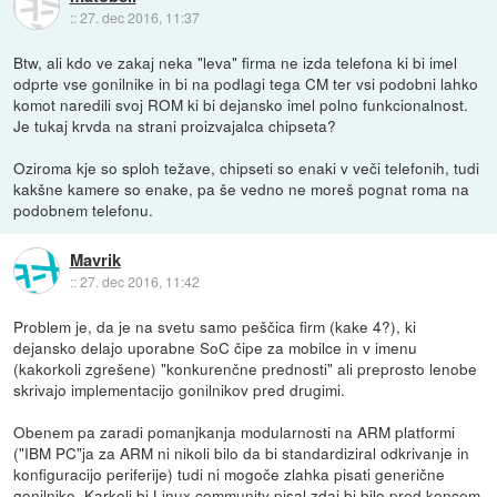
::
27. dec 2016, 11:37
Btw, ali kdo ve zakaj neka "leva" firma ne izda telefona ki bi imel
odprte vse gonilnike in bi na podlagi tega CM ter vsi podobni lahko
komot naredili svoj ROM ki bi dejansko imel polno funkcionalnost.
Je tukaj krvda na strani proizvajalca chipseta?
Oziroma kje so sploh težave, chipseti so enaki v veči telefonih, tudi
kakšne kamere so enake, pa še vedno ne moreš pognat roma na
podobnem telefonu.
Mavrik
::
27. dec 2016, 11:42
Problem je, da je na svetu samo peščica firm (kake 4?), ki
dejansko delajo uporabne SoC čipe za mobilce in v imenu
(kakorkoli zgrešene) "konkurenčne prednosti" ali preprosto lenobe
skrivajo implementacijo gonilnikov pred drugimi.
Obenem pa zaradi pomanjkanja modularnosti na ARM platformi
("IBM PC"ja za ARM ni nikoli bilo da bi standardiziral odkrivanje in
konfiguracijo periferije) tudi ni mogoče zlahka pisati generične
gonilnike. Karkoli bi Linux community pisal zdaj bi bilo pred koncem