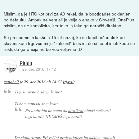
Mislim, da je HTC kot prvi za A9 rekel, da je bootloader odklenjen
po defaultu. Ampak ne vem ali je veljalo enako v Sloveniji. OnePlus
mislim, da ne komplicira, ker tako in tako ga naročiš direktno.
Se pa spomnim kakšnih 15 let nazaj, ko se kupil računalnik pri
slovenskem trgovcu mi je "zaklenil" bios in, če si hotel imeti kodo so
rekli, da garancija ne bo več veljavna :D
Pithlit
::
29. dec 2016, 17:42
matobeli
je
29. dec 2016 ob 14:31
izjavil
:
Ti nisi ravno brihten kajne?
Ti bom napisal še enkrat:
Pri androidu ne samo da
dostikrat
nimaš možnosti
tega nardit. NE SMEŠ tega nardit
Da elaboriram: Pri večini proizvajalcev bo odklep, root ali