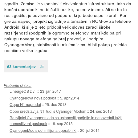
zgodilo. Zamisel je vzpostaviti ekvivalentno infrastrukturo, tako da
končni uporabniki ne bi čutili razlike, razen v imenu. Ali se bo to
res zgodilo, je odvisno od podpore, ki jo bodo uspeli zbrati. Ker
gre za največji projekt izgradnje alternativnih ROM-ov za telefone
Android, ki si je z leto pridobil velik sloves zaradi široke
razširjenosti (podprtih je ogromno telefonov, marsikdo pa pri
nakupu novega telefona najprej preveri, ali podpira
CyanogenMod), stabilnosti in minimalizma, bi bil pokop projekta
resnično velika izguba.
63 komentarjev
Preberite si še…
LineageOS živi!
::
23. jan 2017
Cyanogenova nova podoba
::
5. apr 2014
Oppo N1 naprodaj
::
25. dec 2013
Oppo predstavlja N1, tudi s CyanogenModom
::
24. sep 2013
Razvijalci Cyanogenmoda so ustanovili podjetje in napovedali lažji
namestitveni postopek
::
19. sep 2013
CyanogenMod s pol milijona uporabniki
::
20. jul 2011