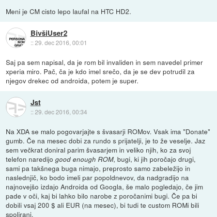
Meni je CM cisto lepo laufal na HTC HD2.
BivšiUser2
::
29. dec 2016, 00:01
Saj pa sem napisal, da je rom bil invaliden in sem navedel primer
xperia miro. Pač, ča je kdo imel srečo, da je se dev potrudil za
njegov drekec od androida, potem je super.
Jst
::
29. dec 2016, 00:34
Na XDA se malo pogovarjajte s švasarji ROMov. Vsak ima "Donate"
gumb. Če na mesec dobi za rundo s prijatelji, je to že veselje. Jaz
sem večkrat doniral parim švasarjem in veliko njih, ko za svoj
telefon naredijo
, bugi, ki jih poročajo drugi,
good enough ROM
sami pa takšnega buga nimajo, preprosto samo zabeležijo in
naslednjič, ko bodo imeli par popoldnevov, da nadgradijo na
najnovejšo izdajo Androida od Googla, še malo pogledajo, če jim
pade v oči, kaj bi lahko bilo narobe z poročanimi bugi. Če pa bi
dobili vsaj 200 $ ali EUR (na mesec), bi tudi te custom ROMi bili
spolirani.