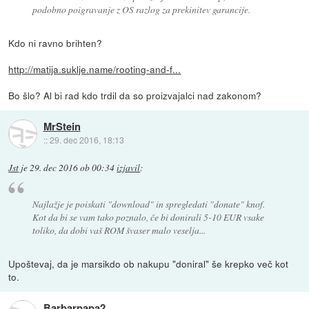
podobno poigravanje z OS razlog za prekinitev garancije.
Kdo ni ravno brihten?
http://matija.suklje.name/rooting-and-f...
Bo šlo? Al bi rad kdo trdil da so proizvajalci nad zakonom?
MrStein
::
29. dec 2016, 18:13
Jst
je
29. dec 2016 ob 00:34
izjavil
:
Najlažje je poiskati "download" in spregledati "donate" knof.
Kot da bi se vam tako poznalo, če bi donirali 5-10 EUR vsake
toliko, da dobi vaš ROM švaser malo veselja...
Upoštevaj, da je marsikdo ob nakupu "doniral" še krepko več kot
to.
Barbarpapa2