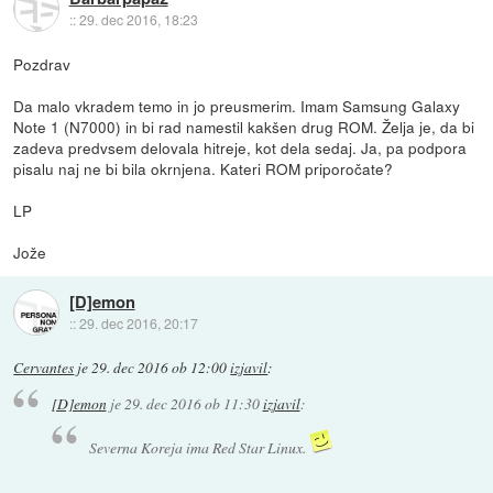
::
29. dec 2016, 18:23
Pozdrav
Da malo vkradem temo in jo preusmerim. Imam Samsung Galaxy
Note 1 (N7000) in bi rad namestil kakšen drug ROM. Želja je, da bi
zadeva predvsem delovala hitreje, kot dela sedaj. Ja, pa podpora
pisalu naj ne bi bila okrnjena. Kateri ROM priporočate?
LP
Jože
[D]emon
::
29. dec 2016, 20:17
Cervantes
je
29. dec 2016 ob 12:00
izjavil
:
[D]emon
je
29. dec 2016 ob 11:30
izjavil
:
Severna Koreja ima Red Star Linux.