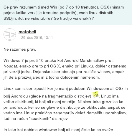
Ce prav razumem ti med Win (od 7 do 10 trenutno), OSX (nimam
pojma koliko verzij je trenutno podprtih), vseh linux distrotih,
BSDjih, itd. ne vidis izbire? Se ti zdijo vsi enaki??
matobeli
::
29. dec 2016, 13:11
Ne razumeš prav.
Windows 7 je proti 10 enako kot Android Marshmallow proti
Nougat, enako gre to pri OS X, enako pri Linuxu, dokler ostanemo
pri verziji jedra. Dejansko sicer obstaja par različic winsev, ampak
jih dela proizvajalec in z točno določenim namenom.
Linux sem sicer izpustil ker je manj podoben Windowsem ali OSx in
bolj Androidu (glede na fragmentacijo distrojev)
. Linux ima
veliko distribucij, ki bolj ali manj smrdijo. Ni sicer taka greznica kot
pri androidu, ker so se glavne distribucije že oblikovale, ampak še
vedno ima Linux praktično zanemarljiv delež domačih uporabnikov,
tudi na račun "spackanih" distrojev.
In tako kot dobimo windowse bolj ali manj čiste ko so sveže