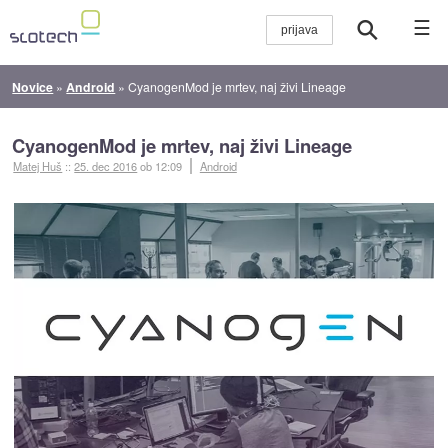
☰
Novice
»
Android
»
CyanogenMod je mrtev, naj živi Lineage
CyanogenMod je mrtev, naj živi Lineage
Matej Huš
::
25. dec 2016
ob 12:09
Android