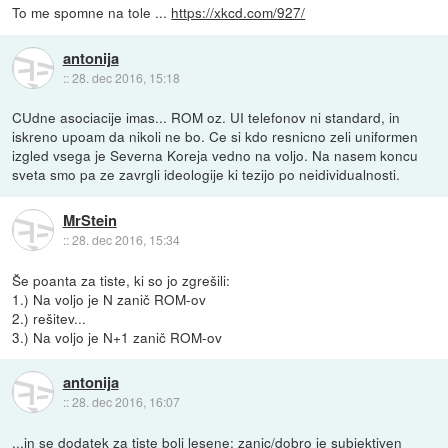
To me spomne na tole ...
https://xkcd.com/927/
antonija
::
28. dec 2016, 15:18
CUdne asociacije imas... ROM oz. UI telefonov ni standard, in
iskreno upoam da nikoli ne bo. Ce si kdo resnicno zeli uniformen
izgled vsega je Severna Koreja vedno na voljo. Na nasem koncu
sveta smo pa ze zavrgli ideologije ki tezijo po neidividualnosti.
MrStein
::
28. dec 2016, 15:34
Še poanta za tiste, ki so jo zgrešili:
1.) Na voljo je N zanič ROM-ov
2.) rešitev...
3.) Na voljo je N+1 zanič ROM-ov
antonija
::
28. dec 2016, 16:07
...in se dodatek za tiste bolj lesene: zanic/dobro je subjektiven