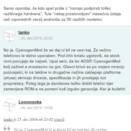
Samo opomba, če kdo spet pride z "morajo podpirati toliko
različnega hardvera". Tule "nekaj prostovoljcev" mesečno izdaja
več vzporednih verzij androida za 50 različih modelov.
lanko
::
25. dec 2016, 23:02
No ja, CyanogenMod že se daj ni bil ne vem kaj. Za večino
telefonov le delno uporaben. Pod črto kmalu ugotoviš, da stock
romi ponujajo še največ. Upal sem, da bo AOSP, CyanogenMod
bolj zaživel a enostavno ne gre. Glavni krivci so po mojem mnenju
poizvajalci, ki na takšne in drugačne načine zaklepajo platforme
(efuse) skrivajo driverje, specifikacije in jih prodajajo kot
proprietary. Poleg tega je dandanes težko dobiti telefon kjer
zamenjava ROM-a ne pomeni tudi izgubo garancije. Kar je bullshit.
Looooooka
::
26. dec 2016, 10:08
lanko
je
25. dec 2016 ob 23:02
izjavil
:
No ja, CyanogenMod že se daj ni bil ne vem kaj. Za večino