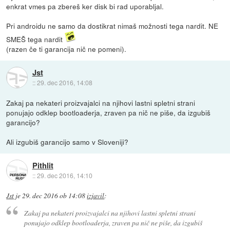
enkrat vmes pa zbereš ker disk bi rad uporabljal.
Pri androidu ne samo da dostikrat nimaš možnosti tega nardit. NE
SMEŠ tega nardit
(razen če ti garancija nič ne pomeni).
Jst
::
29. dec 2016, 14:08
Zakaj pa nekateri proizvajalci na njihovi lastni spletni strani
ponujajo odklep bootloaderja, zraven pa nič ne piše, da izgubiš
garancijo?
Ali izgubiš garancijo samo v Sloveniji?
Pithlit
::
29. dec 2016, 14:10
Jst
je
29. dec 2016 ob 14:08
izjavil
:
Zakaj pa nekateri proizvajalci na njihovi lastni spletni strani
ponujajo odklep bootloaderja, zraven pa nič ne piše, da izgubiš