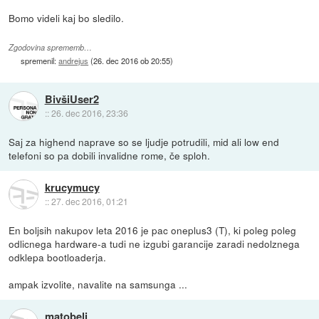
Bomo videli kaj bo sledilo.
Zgodovina sprememb…
spremenil:
andrejus
(
26. dec 2016 ob 20:55
)
BivšiUser2
::
26. dec 2016, 23:36
Saj za highend naprave so se ljudje potrudili, mid ali low end
telefoni so pa dobili invalidne rome, če sploh.
krucymucy
::
27. dec 2016, 01:21
En boljsih nakupov leta 2016 je pac oneplus3 (T), ki poleg poleg
odlicnega hardware-a tudi ne izgubi garancije zaradi nedolznega
odklepa bootloaderja.
ampak izvolite, navalite na samsunga ...
matobeli