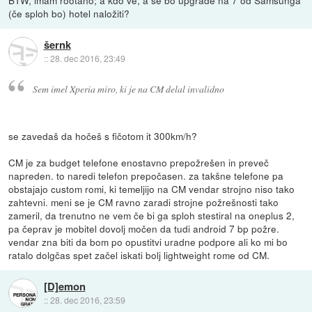
(če sploh bo) hotel naložiti?
šernk
::
28. dec 2016, 23:49
Sem imel Xperia miro, ki je na CM delal invalidno
se zavedaš da hočeš s fičotom it 300km/h?
CM je za budget telefone enostavno prepožrešen in preveč
napreden. to naredi telefon prepočasen. za takšne telefone pa
obstajajo custom romi, ki temeljijo na CM vendar strojno niso tako
zahtevni. meni se je CM ravno zaradi strojne požrešnosti tako
zameril, da trenutno ne vem če bi ga sploh stestiral na oneplus 2,
pa čeprav je mobitel dovolj močen da tudi android 7 bp požre.
vendar zna biti da bom po opustitvi uradne podpore ali ko mi bo
ratalo dolgčas spet začel iskati bolj lightweight rome od CM.
[D]emon
::
28. dec 2016, 23:59