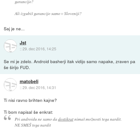
garancijo?
Ali izgubiš garancijo samo v Sloveniji?
Saj je ne...
Jst
::
29. dec 2016, 14:25
Se mi je zdelo. Android basherji itak vidijo samo napake, zraven pa
še širijo FUD.
matobeli
::
29. dec 2016, 14:31
Ti nisi ravno brihten kajne?
Ti bom napisal še enkrat:
Pri androidu ne samo da
dostikrat
nimaš možnosti tega nardit.
NE SMEŠ tega nardit