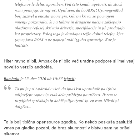
telefonov le delno uporaben. Pod črto kmalu ugotoviš, da stock
romi ponujajo še največ. Upal sem, da bo AOSP, CyanogenMod
bolj zaživel a enostavno ne gre. Glavni krivci so po mojem
mnenju poizvajalci, ki na takšne in drugačne načine zaklepajo
platforme (efuse) skrivajo driverje, specifikacije in jih prodajajo
kot proprietary. Poleg tega je dandanes težko dobiti telefon kjer
zamenjava ROM-a ne pomeni tudi izgubo garancije. Kar je
bullshit.
Hiter ravno ni bil. Ampak če ni bilo več uradne podpore si imel vsaj
novejšo verzijo androida.
Bambolo
je
25. dec 2016 ob 16:33
izjavil
:
To mi je pri Androidu všeč, da imaš kot uporabnik na izbiro
miljavžent romov in vsak dela približno na tričetrt. Potem se
razvijalci sprčakajo in dobiš miljavženti-in-en rom. Nikoli ni
dolgčas...
To je bolj tipična opensource zgodba. Ko nekdo poskuša zaslužiti
vmes pa gladko pozabi, da brez skupnosti v bistvu sam ne prišel
nikamor.