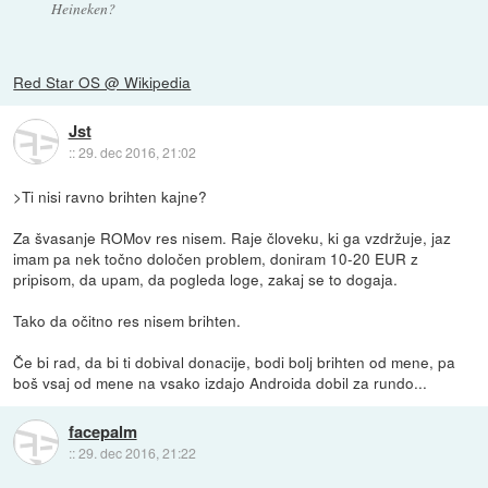
Heineken?
Red Star OS @ Wikipedia
Jst
::
29. dec 2016, 21:02
>Ti nisi ravno brihten kajne?
Za švasanje ROMov res nisem. Raje človeku, ki ga vzdržuje, jaz
imam pa nek točno določen problem, doniram 10-20 EUR z
pripisom, da upam, da pogleda loge, zakaj se to dogaja.
Tako da očitno res nisem brihten.
Če bi rad, da bi ti dobival donacije, bodi bolj brihten od mene, pa
boš vsaj od mene na vsako izdajo Androida dobil za rundo...
facepalm
::
29. dec 2016, 21:22