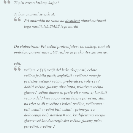
Ti nisi ravno brihten kajne?
Ti bom napisal še enkrat:
Pri androidu ne samo da
dostikrat
nimaš možnosti
tega nardit. NE SMEŠ tega nardit
Da elaboriram: Pri večini proizvajalcev bo odklep, root ali
podobno poigravanje z OS razlog za prekinitev garancije.
edit:
večína -e ž (í) večji del kake skupnosti, celote:
večina je bila proti; soglašati z večino / mnenje
pretežne večine / večina prebivalcev, volivcev /
dobiti večino glasov; absolutna, relativna večina
glasov / večino dneva so preživeli v naravi; končati
večino del / hiše so po večini lesene povečini; star.
na izlet so šli z večine s kolesi zvečine, večinoma ∙
biti, ostati v večini biti, ostati v primerjavi z
določenim bolj številen ♦ soc. kvalificirana večina
glasov več kot dvotretjinska večina glasov; prim.
povečini, zvečine ♪