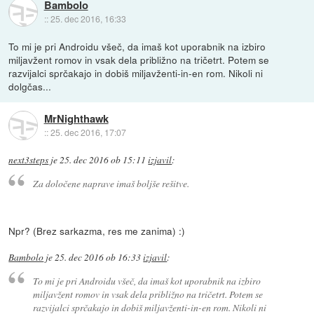
Bambolo
::
25. dec 2016, 16:33
To mi je pri Androidu všeč, da imaš kot uporabnik na izbiro
miljavžent romov in vsak dela približno na tričetrt. Potem se
razvijalci sprčakajo in dobiš miljavženti-in-en rom. Nikoli ni
dolgčas...
MrNighthawk
::
25. dec 2016, 17:07
next3steps
je
25. dec 2016 ob 15:11
izjavil
:
Za določene naprave imaš boljše rešitve.
Npr? (Brez sarkazma, res me zanima) :)
Bambolo
je
25. dec 2016 ob 16:33
izjavil
:
To mi je pri Androidu všeč, da imaš kot uporabnik na izbiro
miljavžent romov in vsak dela približno na tričetrt. Potem se
razvijalci sprčakajo in dobiš miljavženti-in-en rom. Nikoli ni