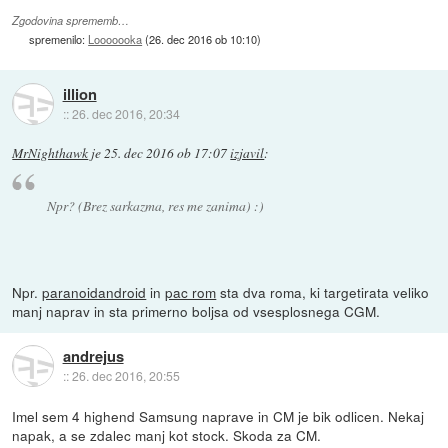
Zgodovina sprememb…
spremenilo:
Looooooka
(
26. dec 2016 ob 10:10
)
illion
::
26. dec 2016, 20:34
MrNighthawk
je
25. dec 2016 ob 17:07
izjavil
:
Npr? (Brez sarkazma, res me zanima) :)
Npr.
paranoidandroid
in
pac rom
sta dva roma, ki targetirata veliko
manj naprav in sta primerno boljsa od vsesplosnega CGM.
andrejus
::
26. dec 2016, 20:55
Imel sem 4 highend Samsung naprave in CM je bik odlicen. Nekaj
napak, a se zdalec manj kot stock. Skoda za CM.