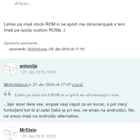
dolgčas...
Lahko pa imaš stock ROM in se sploh me obremenjuješ s tem.
Imaš pa opcijo custom ROMa ;)
Zgodovina sprememb…
spremenilo:
MrNighthawk
(
25. dec 2016 ob 17:10
)
antonija
::
25. dec 2016, 18:05
MrNighthawk
je
25. dec 2016 ob 17:07
izjavil
:
Lahko pa imaš stock ROM in se sploh me obremenjuješ s tem.
...kjer sicer dela vse, ampak vsaj napol za en kurac, s pol manj
funkcijami kot bi si zelel (tako je pri ves, ne smao na androidu). No,
na sreco imas na androidu alternative.
MrStein
::
25. dec 2016, 22:35