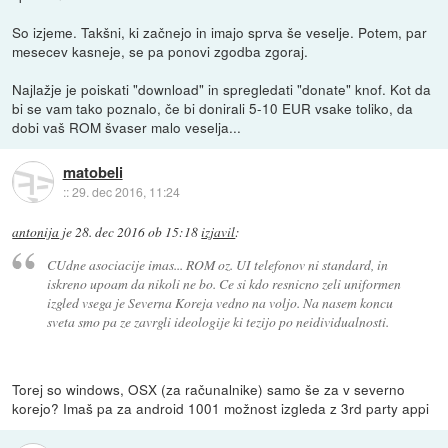
So izjeme. Takšni, ki začnejo in imajo sprva še veselje. Potem, par
mesecev kasneje, se pa ponovi zgodba zgoraj.
Najlažje je poiskati "download" in spregledati "donate" knof. Kot da
bi se vam tako poznalo, če bi donirali 5-10 EUR vsake toliko, da
dobi vaš ROM švaser malo veselja...
matobeli
::
29. dec 2016, 11:24
antonija
je
28. dec 2016 ob 15:18
izjavil
:
CUdne asociacije imas... ROM oz. UI telefonov ni standard, in
iskreno upoam da nikoli ne bo. Ce si kdo resnicno zeli uniformen
izgled vsega je Severna Koreja vedno na voljo. Na nasem koncu
sveta smo pa ze zavrgli ideologije ki tezijo po neidividualnosti.
Torej so windows, OSX (za računalnike) samo še za v severno
korejo? Imaš pa za android 1001 možnost izgleda z 3rd party appi