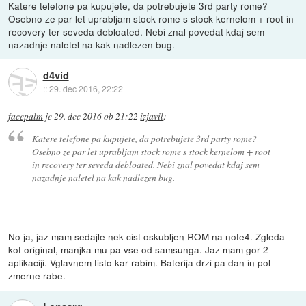
Katere telefone pa kupujete, da potrebujete 3rd party rome?
Osebno ze par let uprabljam stock rome s stock kernelom + root in
recovery ter seveda debloated. Nebi znal povedat kdaj sem
nazadnje naletel na kak nadlezen bug.
d4vid
::
29. dec 2016, 22:22
facepalm
je
29. dec 2016 ob 21:22
izjavil
:
Katere telefone pa kupujete, da potrebujete 3rd party rome?
Osebno ze par let uprabljam stock rome s stock kernelom + root
in recovery ter seveda debloated. Nebi znal povedat kdaj sem
nazadnje naletel na kak nadlezen bug.
No ja, jaz mam sedajle nek cist oskubljen ROM na note4. Zgleda
kot original, manjka mu pa vse od samsunga. Jaz mam gor 2
aplikaciji. Vglavnem tisto kar rabim. Baterija drzi pa dan in pol
zmerne rabe.