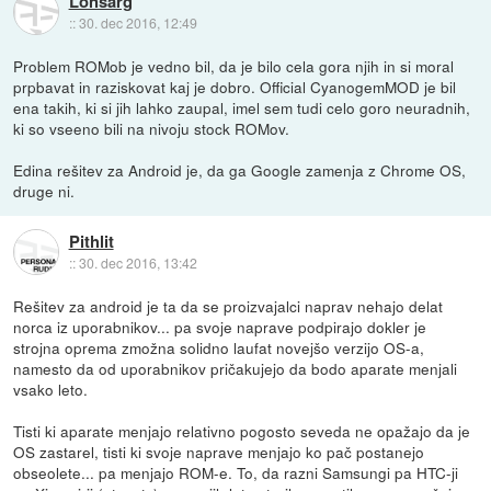
Lonsarg
::
30. dec 2016, 12:49
Problem ROMob je vedno bil, da je bilo cela gora njih in si moral
prpbavat in raziskovat kaj je dobro. Official CyanogemMOD je bil
ena takih, ki si jih lahko zaupal, imel sem tudi celo goro neuradnih,
ki so vseeno bili na nivoju stock ROMov.
Edina rešitev za Android je, da ga Google zamenja z Chrome OS,
druge ni.
Pithlit
::
30. dec 2016, 13:42
Rešitev za android je ta da se proizvajalci naprav nehajo delat
norca iz uporabnikov... pa svoje naprave podpirajo dokler je
strojna oprema zmožna solidno laufat novejšo verzijo OS-a,
namesto da od uporabnikov pričakujejo da bodo aparate menjali
vsako leto.
Tisti ki aparate menjajo relativno pogosto seveda ne opažajo da je
OS zastarel, tisti ki svoje naprave menjajo ko pač postanejo
obseolete... pa menjajo ROM-e. To, da razni Samsungi pa HTC-ji