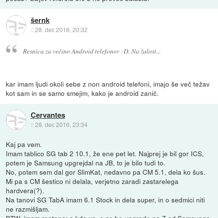
šernk
::
28. dec 2016, 20:32
Resnica za večino Android telefonov :D. Na žalost...
kar imam ljudi okoli sebe z non android telefoni, imajo še več težav
kot sam in se samo smejim, kako je android zanič.
Cervantes
::
28. dec 2016, 23:34
Kaj pa vem.
Imam tablico SG tab 2 10.1, že ene pet let. Najprej je bil gor ICS,
potem je Samsung upgrejdal na JB, to je bilo tudi to.
No, potem sem dal gor SlimKat, nedavno pa CM 5.1, dela ko šus.
Mi pa s CM šestico ni delala, verjetno zaradi zastarelega
hardvera(?).
Na tanovi SG TabA imam 6.1 Stock in dela super, in o sedmici niti
ne razmišljam.
BTW, imam rootano; a kdo ve, a se bo upgrade na 7 od Samsunga