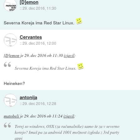
[D]emon
::
29. dec 2016, 11:30
Severna Koreja ima Red Star Linux.
Cervantes
::
29. dec 2016, 12:00
[D]emon
je
29. dec 2016 ob 11:30
izjavil
:
Severna Koreja ima Red Star Linux.
Heineken?
antonija
::
29. dec 2016, 12:28
matobeli
je
29. dec 2016 ob 11:24
izjavil
:
Torej so windows, OSX (za računalnike) samo še za v severno
korejo? Imaš pa za android 1001 možnost izgleda z 3rd party
appi