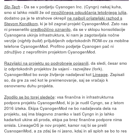
- Da se v podjetju Cyanogen Inc. (Cyngn) nekaj kuha,
Slo-Tech
smo si lahko mislili že od
množičnega odpuščanja letošnjega julija
,
dodatno pa je te strahove okrepil
ne najbolj prijateljski razhod s
Stevom Kondikom
, ki je bil zagnal projekt CyanogenMod. Zato nas
ni presenetilo
predbožično oznanilo
, da se v sklopu konsolidacije
Cyanogena ukinja infrastruktura, ki nam je zagotavljala nočne
verzije (
) priljubljenih odprtokodnih ROM-ov za mobilne
nightly build
telefone CyanogenMod. Profitno podjetje Cyanogen pač ni
združljivo z neprofitnim projektom CyanogenMod.
Razvijalci na projektu so podrobneje pojasnili
, da sledi, česar smo
iz odprtokodnih projektov že vajeni - razvejitev (fork).
CyanogenMod bo svoje življenje nadaljeval kot
Lineage
. Zapisali
so, da gre za več kot le preimenovanje, saj se vračajo k
osnovnemu duhu projekta.
Zgodilo se bo torej sledeče
: vsa finančna in infrastrukturna
podpora projektu CyanogenMod, ki jo je nudil Cyngn, se z letom
2016 izteka. Ekipa CyanogenMod ne bo nadaljevala dela na
projektu, saj ima blagovno znamko v lasti Cyngn in jo lahko
kadarkoli ukine ali proda, ekipa pa brez finančne podpore nima
smisla. LineageOS je nov projekt, kamor naj bi se prelil
CyanogenMod, a za zdaj še ni jasno, kdaj in ali sploh se bo to res