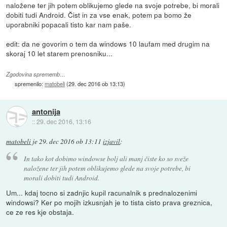
naložene ter jih potem oblikujemo glede na svoje potrebe, bi morali
dobiti tudi Android. Čist in za vse enak, potem pa bomo že
uporabniki popacali tisto kar nam paše.
edit: da ne govorim o tem da windows 10 laufam med drugim na
skoraj 10 let starem prenosniku...
Zgodovina sprememb…
spremenilo:
matobeli
(
29. dec 2016 ob 13:13
)
antonija
::
29. dec 2016, 13:16
matobeli
je
29. dec 2016 ob 13:11
izjavil
:
In tako kot dobimo windowse bolj ali manj čiste ko so sveže
naložene ter jih potem oblikujemo glede na svoje potrebe, bi
morali dobiti tudi Android.
Um... kdaj tocno si zadnjic kupil racunalnik s prednalozenimi
windowsi? Ker po mojih izkusnjah je to tista cisto prava greznica,
ce ze res kje obstaja.