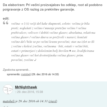
Da elaboriram: Pri večini proizvajalcev bo odklep, root ali podobno
poigravanje z OS razlog za prekinitev garancije.
edit:
večína -e ž (í) večji del kake skupnosti, celote: večina je bila
proti; soglašati z večino / mnenje pretežne večine / večina
prebivalcev, volivcev / dobiti večino glasov; absolutna, relativna
večina glasov / večino dneva so preživeli v naravi; končati
večino del / hiše so po večini lesene povečini; star. na izlet so šli
z večine s kolesi zvečine, večinoma ∙ biti, ostati v večini biti,
ostati v primerjavi z določenim bolj številen ♦ soc. kvalificirana
večina glasov več kot dvotretjinska večina glasov; prim.
povečini, zvečine ♪
Zgodovina sprememb…
spremenilo:
matobeli
(
29. dec 2016 ob 14:33
)
MrNighthawk
::
29. dec 2016, 15:38
matobeli
je
29. dec 2016 ob 14:31
izjavil
: