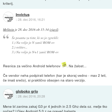
kriterij.
Invictus
::
28. dec 2016, 16:21
MrStein
je
28. dec 2016 ob 15:34
izjavil
:
Še poanta za tiste, ki so jo zgrešili:
1.) Na voljo je N zanič ROM-ov
2.) rešitev...
3.) Na voljo je N+1 zanič ROM-ov
Resnica za večino Android telefonov
. Na žalost...
Če vendor neha podpirati telefon (kar je skoraj vedno - max 2 leti,
če imaš srečo), si praktično obsojen na staro verzijo.
globoko grlo
::
28. dec 2016, 20:28
Mene bl zanima zakaj G3 pr 4 jedrcih in 2.5 Ghz dela oz. melje tko
počas? LGjev Android 5.0 z ne preveč balasta.