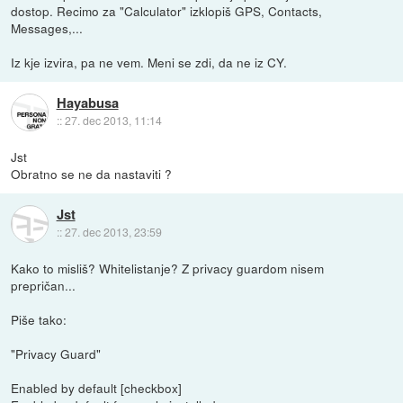
dostop. Recimo za "Calculator" izklopiš GPS, Contacts,
Messages,...
Iz kje izvira, pa ne vem. Meni se zdi, da ne iz CY.
Hayabusa
::
27. dec 2013, 11:14
Jst
Obratno se ne da nastaviti ?
Jst
::
27. dec 2013, 23:59
Kako to misliš? Whitelistanje? Z privacy guardom nisem
prepričan...
Piše tako:
"Privacy Guard"
Enabled by default [checkbox]