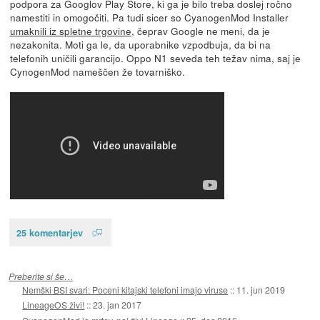
podpora za Googlov Play Store, ki ga je bilo treba doslej ročno
namestiti in omogočiti. Pa tudi sicer so CyanogenMod Installer
umaknili iz spletne trgovine
, čeprav Google ne meni, da je
nezakonita. Moti ga le, da uporabnike vzpodbuja, da bi na
telefonih uničili garancijo. Oppo N1 seveda teh težav nima, saj je
CynogenMod nameščen že tovarniško.
25 komentarjev
Preberite si še…
Nemški BSI svari: Poceni kitajski telefoni imajo viruse
::
11. jun 2019
LineageOS živi!
::
23. jan 2017