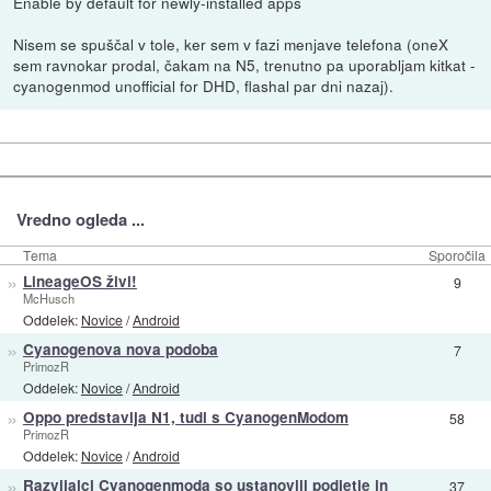
Enable by default for newly-installed apps
Nisem se spuščal v tole, ker sem v fazi menjave telefona (oneX
sem ravnokar prodal, čakam na N5, trenutno pa uporabljam kitkat -
cyanogenmod unofficial for DHD, flashal par dni nazaj).
Vredno ogleda ...
Tema
Sporočila
»
LineageOS živi!
9
McHusch
Oddelek:
Novice
/
Android
»
Cyanogenova nova podoba
7
PrimozR
Oddelek:
Novice
/
Android
»
Oppo predstavlja N1, tudi s CyanogenModom
58
PrimozR
Oddelek:
Novice
/
Android
»
Razvijalci Cyanogenmoda so ustanovili podjetje in
37