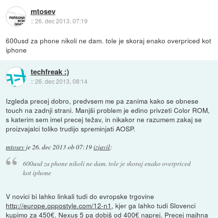
mtosev
::
26. dec 2013, 07:19
600usd za phone nikoli ne dam. tole je skoraj enako overpriced kot
iphone
techfreak :)
::
26. dec 2013, 08:14
Izgleda precej dobro, predvsem me pa zanima kako se obnese
touch na zadnji strani. Manjši problem je edino privzeti Color ROM,
s katerim sem imel precej težav, in nikakor ne razumem zakaj se
proizvajalci toliko trudijo spreminjati AOSP.
mtosev
je
26. dec 2013 ob 07:19
izjavil
:
600usd za phone nikoli ne dam. tole je skoraj enako overpriced
kot iphone
V novici bi lahko linkali tudi do evropske trgovine
http://europe.oppostyle.com/12-n1
, kjer ga lahko tudi Slovenci
kupimo za 450€. Nexus 5 pa dobiš od 400€ naprej. Precej majhna