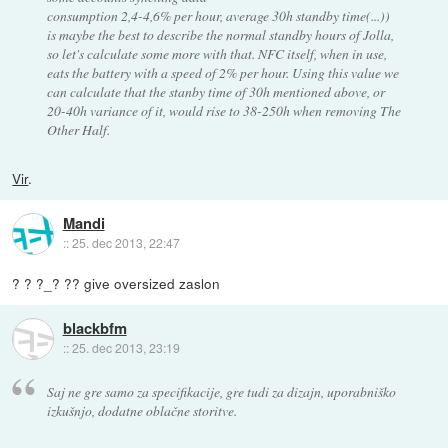
consumption 2,4-4,6% per hour, average 30h standby time(...))
is maybe the best to describe the normal standby hours of Jolla,
so let's calculate some more with that. NFC itself, when in use,
eats the battery with a speed of 2% per hour. Using this value we
can calculate that the stanby time of 30h mentioned above, or
20-40h variance of it, would rise to 38-250h when removing The
Other Half.
Vir
.
Mandi
::
25. dec 2013, 22:47
? ? ?_? ?? give oversized zaslon
blackbfm
::
25. dec 2013, 23:19
Saj ne gre samo za specifikacije, gre tudi za dizajn, uporabniško
izkušnjo, dodatne oblačne storitve.