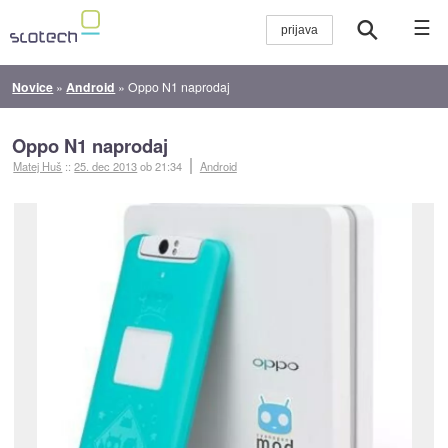
☰
Novice
»
Android
»
Oppo N1 naprodaj
Oppo N1 naprodaj
Matej Huš
::
25. dec 2013
ob 21:34
Android