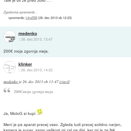
Tale je bil že pred Jollo .. .
Zgodovina sprememb…
spremenilo:
LitralSM
(
26. dec 2013 ob 12:23
)
medenko
::
26. dec 2013, 13:47
200€ moja zgornja meja.
klinker
::
26. dec 2013, 14:32
medenko
je
26. dec 2013 ob 13:47
izjavil
:
200€ moja zgornja meja.
Ja, MotoG si kupi
Meni je pa aparat precej vsec. Zgleda tudi precej solidno narjen,
kamera je super, samo velikost mi zal ne disi, ker mi je ze N4