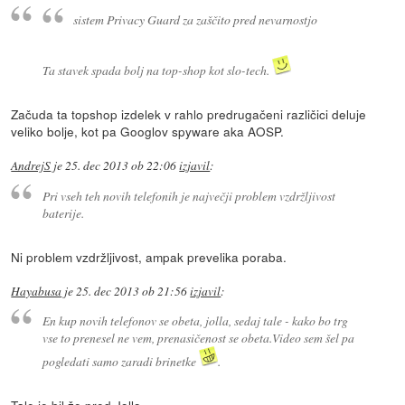
sistem Privacy Guard za zaščito pred nevarnostjo
Ta stavek spada bolj na top-shop kot slo-tech.
Začuda ta topshop izdelek v rahlo predrugačeni različici deluje
veliko bolje, kot pa Googlov spyware aka AOSP.
AndrejS
je
25. dec 2013 ob 22:06
izjavil
:
Pri vseh teh novih telefonih je največji problem vzdržljivost
baterije.
Ni problem vzdržljivost, ampak prevelika poraba.
Hayabusa
je
25. dec 2013 ob 21:56
izjavil
:
En kup novih telefonov se obeta, jolla, sedaj tale - kako bo trg
vse to prenesel ne vem, prenasičenost se obeta.Video sem šel pa
pogledati samo zaradi brinetke
.