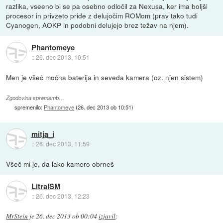
razlika, vseeno bi se pa osebno odločil za Nexusa, ker ima boljši
procesor in privzeto pride z delujočim ROMom (prav tako tudi
Cyanogen, AOKP in podobni delujejo brez težav na njem).
Phantomeye
::
26. dec 2013, 10:51
Men je všeč močna baterija in seveda kamera (oz. njen sistem)
Zgodovina sprememb…
spremenilo:
Phantomeye
(
26. dec 2013 ob 10:51
)
mitja_i
::
26. dec 2013, 11:59
Všeč mi je, da lako kamero obrneš
LitralSM
::
26. dec 2013, 12:23
MrStein
je
26. dec 2013 ob 00:04
izjavil
: