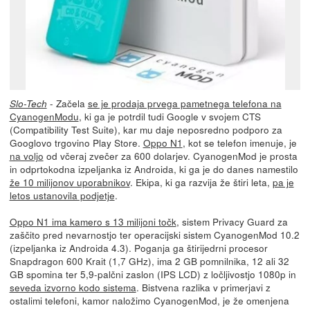
- Začela
se je prodaja prvega pametnega telefona na
Slo-Tech
CyanogenModu
, ki ga je potrdil tudi Google v svojem CTS
(Compatibility Test Suite), kar mu daje neposredno podporo za
Googlovo trgovino Play Store.
Oppo N1
, kot se telefon imenuje, je
na voljo
od včeraj zvečer za 600 dolarjev. CyanogenMod je prosta
in odprtokodna izpeljanka iz Androida, ki ga je do danes namestilo
že 10 milijonov uporabnikov
. Ekipa, ki ga razvija že štiri leta,
pa je
letos ustanovila podjetje
.
Oppo N1 ima kamero s 13 milijoni točk
, sistem Privacy Guard za
zaščito pred nevarnostjo ter operacijski sistem CyanogenMod 10.2
(izpeljanka iz Androida 4.3). Poganja ga štirijedrni procesor
Snapdragon 600 Krait (1,7 GHz), ima 2 GB pomnilnika, 12 ali 32
GB spomina ter 5,9-palčni zaslon (IPS LCD) z ločljivostjo 1080p in
seveda izvorno kodo sistema
. Bistvena razlika v primerjavi z
ostalimi telefoni, kamor naložimo CyanogenMod, je že omenjena