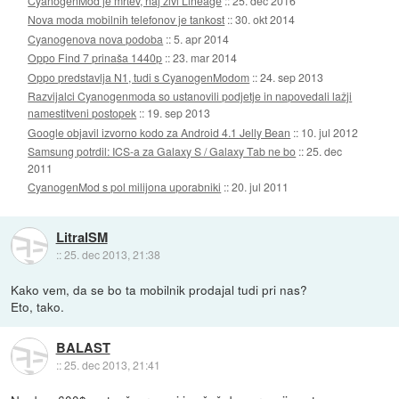
CyanogenMod je mrtev, naj živi Lineage
::
25. dec 2016
Nova moda mobilnih telefonov je tankost
::
30. okt 2014
Cyanogenova nova podoba
::
5. apr 2014
Oppo Find 7 prinaša 1440p
::
23. mar 2014
Oppo predstavlja N1, tudi s CyanogenModom
::
24. sep 2013
Razvijalci Cyanogenmoda so ustanovili podjetje in napovedali lažji
namestitveni postopek
::
19. sep 2013
Google objavil izvorno kodo za Android 4.1 Jelly Bean
::
10. jul 2012
Samsung potrdil: ICS-a za Galaxy S / Galaxy Tab ne bo
::
25. dec
2011
CyanogenMod s pol milijona uporabniki
::
20. jul 2011
LitralSM
::
25. dec 2013, 21:38
Kako vem, da se bo ta mobilnik prodajal tudi pri nas?
Eto, tako.
BALAST
::
25. dec 2013, 21:41