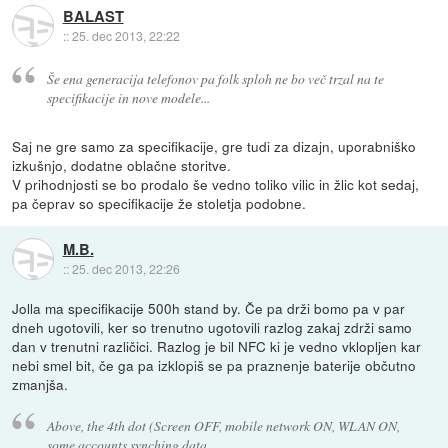
BALAST
::
25. dec 2013, 22:22
Še ena generacija telefonov pa folk sploh ne bo več trzal na te
specifikacije in nove modele...
Saj ne gre samo za specifikacije, gre tudi za dizajn, uporabniško
izkušnjo, dodatne oblačne storitve.
V prihodnjosti se bo prodalo še vedno toliko vilic in žlic kot sedaj,
pa čeprav so specifikacije že stoletja podobne.
M.B.
::
25. dec 2013, 22:26
Jolla ma specifikacije 500h stand by. Če pa drži bomo pa v par
dneh ugotovili, ker so trenutno ugotovili razlog zakaj zdrži samo
dan v trenutni različici. Razlog je bil NFC ki je vedno vklopljen kar
nebi smel bit, če ga pa izklopiš se pa praznenje baterije občutno
zmanjša.
Above, the 4th dot (Screen OFF, mobile network ON, WLAN ON,
some accounts synching data