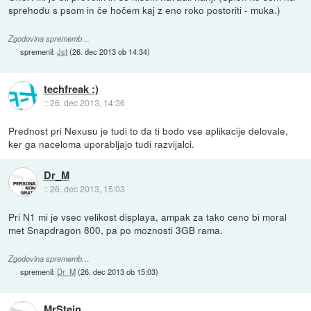
sprehodu s psom in če hočem kaj z eno roko postoriti - muka.)
Zgodovina sprememb…
spremenil:
Jst
(
26. dec 2013 ob 14:34
)
techfreak :)
::
26. dec 2013, 14:36
Prednost pri Nexusu je tudi to da ti bodo vse aplikacije delovale,
ker ga naceloma uporabljajo tudi razvijalci.
Dr_M
::
26. dec 2013, 15:03
Pri N1 mi je vsec velikost displaya, ampak za tako ceno bi moral
met Snapdragon 800, pa po moznosti 3GB rama.
Zgodovina sprememb…
spremenil:
Dr_M
(
26. dec 2013 ob 15:03
)
MrStein