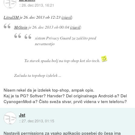
::
26. dec 2013, 16:21
LitralSM
je
26. dec 2013 ob 12:23
izjavil
:
MrStein
je
26. dec 2013 ob 00:04
izjavil
:
sistem Privacy Guard za zaščito pred
nevarnostjo
Ta stavek spada bolj na top-shop kot slo-tech.
Začuda ta topshop izdelek ...
Nisem rekel da je izdelek top-shop, ampak opis.
Kaj je ta PG? Softver? Harvder? Del originalnega Android-a? Del
CyanogenMod-a? Čisto sveža stvar, prvič videna v tem telefonu?
Jst
::
27. dec 2013, 01:15
Nastaviš permissions za vsako aplikacijo posebej do česa ima