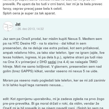
prevelik. Pa upam da bo tudi v crni barvi, ker mi je ta bela prevec
fancy, ceprav precej pase bela k celoti.
Sploh cena je super za tak aparat.
Jst
::
26. dec 2013, 14:32
Jaz sem pa OneX prodal, ker mislim kupiti Nexus 5. Medtem sem
pa na HTC Desire HD - na to starino - dal kitkat in sem
presenečen, da ne deluje vse extra počasi, kot sem pričakoval,
ampak relativno hitro, za tako star telefon. Iger ne igram (ajde, live
texas holdem, ingress, ki pa dela b.p.), spletne strani pa tudi niso
na One X v primerjavi z DHD
sedaj
(na 4.4) se nalagale TAKO
hitreje. Moti me samo ločljivost. V glavnem, presenečen sem nad
golim (brez GAPPS) kitkat, vendar vseeno mi nexus 5 ne uide.
Moram pa vseeno malo pogledati tale telefon, ker se mi zdi zanimiv
in bi lahko kupil tega namesto nexusa...
edit: Kot zgornjemu uporabniku, mi je zadeva zgleda na prvo žogo
pre-pre-prevelika. Bi ga moral držati v roki, da vidim, vendar že
OneX mi je bil prevelik in se nisem navadil nanj. (Sploh ko sem na