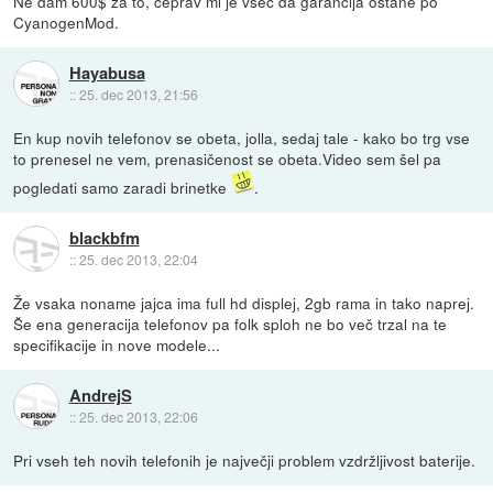
Ne dam 600$ za to, čeprav mi je všeč da garancija ostane po
CyanogenMod.
Hayabusa
::
25. dec 2013, 21:56
En kup novih telefonov se obeta, jolla, sedaj tale - kako bo trg vse
to prenesel ne vem, prenasičenost se obeta.Video sem šel pa
pogledati samo zaradi brinetke
.
blackbfm
::
25. dec 2013, 22:04
Že vsaka noname jajca ima full hd displej, 2gb rama in tako naprej.
Še ena generacija telefonov pa folk sploh ne bo več trzal na te
specifikacije in nove modele...
AndrejS
::
25. dec 2013, 22:06
Pri vseh teh novih telefonih je največji problem vzdržljivost baterije.